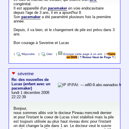
congénital.
Il est appareillé d'un
pacemaker
en voie endocavitaire
depuis l'age de 3 ans, il en a ajourd'hui 8.
Son
pacemaker
a été paramétré plusieurs fois la première
année.
Depuis, il va bien, et le changement de pile est prévu dans 3
ans.
Bon courage à Severine et Lucas
|
Répondre
|
Citer
|
Envoyer cette page à un ami
|
Faire
un DON
|
? Retour Haut de Page ?
|
séverine
Re: des nouvelles de
Lucas (enfant avec un
IP/FAI: ---.w80-9.abo.wanadoo.fr
pacemaker)
lundi 1 décembre 2008
22:22:39
Bonjour,
nous sommes allés voir le docteur Pineau mercredi dernier
et pour l'instant le coeur de Lucas s'est stabilisé mais la pile
est toujours utilisée au plus haut niveau donc pour l'instant
on doit changer la pile dans 1 an. Le docteur veut le suivre