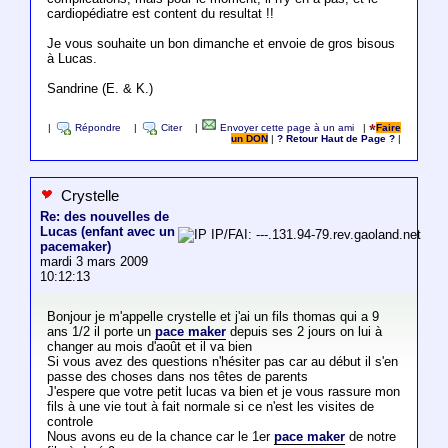
cardiopédiatre est content du resultat !!
Je vous souhaite un bon dimanche et envoie de gros bisous
à Lucas.
Sandrine (E. & K.)
|
Répondre
|
Citer
|
Envoyer cette page à un ami
|
Faire
un DON
|
? Retour Haut de Page ?
|
Crystelle
Re: des nouvelles de
Lucas (enfant avec un
IP/FAI: ---.131.94-79.rev.gaoland.net
pacemaker)
mardi 3 mars 2009
10:12:13
Bonjour je m'appelle crystelle et j'ai un fils thomas qui a 9
ans 1/2 il porte un
pace maker
depuis ses 2 jours on lui à
changer au mois d'août et il va bien
Si vous avez des questions n'hésiter pas car au début il s'en
passe des choses dans nos têtes de parents
J'espere que votre petit lucas va bien et je vous rassure mon
fils à une vie tout à fait normale si ce n'est les visites de
controle
Nous avons eu de la chance car le 1er
pace maker
de notre