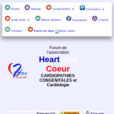
Home
Sitmap
Comprendre
Connaître
Quik links
Album photos
Charte
Facebook
Contact
Faire un don
Forum de
l'association
Heart
and
Coeur
CARDIOPATHIES
CONGENITALES et
Cardiologie
Bienvenu(e)!
S'identifier
S'inscrire