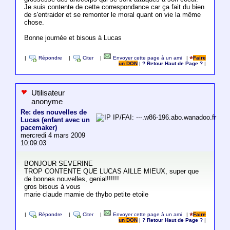
Je suis contente de cette correspondance car ça fait du bien
de s'entraider et se remonter le moral quant on vie la même
chose.
Bonne journée et bisous à Lucas
|
Répondre
|
Citer
|
Envoyer cette page à un ami
|
Faire
un DON
|
? Retour Haut de Page ?
|
Utilisateur
anonyme
Re: des nouvelles de
IP/FAI: ---.w86-196.abo.wanadoo.fr
Lucas (enfant avec un
pacemaker)
mercredi 4 mars 2009
10:09:03
BONJOUR SEVERINE
TROP CONTENTE QUE LUCAS AILLE MIEUX, super que
de bonnes nouvelles, genial!!!!!!
gros bisous à vous
marie claude mamie de thybo petite etoile
|
Répondre
|
Citer
|
Envoyer cette page à un ami
|
Faire
un DON
|
? Retour Haut de Page ?
|