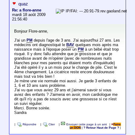
quaz
Re: a flore-anne
IP/FAI: ---.20.91-79.rev.gaoland.net
mardi 18 août 2009
21:56:40
Bonjour Flore-anne,
J'ai un
PM
depuis l'age de 3 ans. J'ai aujourd'hui 27 ans. Les
médecins ont diagnostiqué le
BAV
quelques mois après ma
naissance mais à l'époque poser un
PM
à un bébé était trop
risqué. Il y donc fallu attendre que je grossisse et que je
grandisse avant de m'opérer (avec de nombreuses nuits
blanches pour mes parents qui étaient morts d'inquiétude)
J'ai été opéré il y a un mois pour le change de pile. C'est le
4ème changement. La cicatrice reste encore douloureuse
mais tout va très bien !
Je mène une vie normale moi aussi. Je garde 3 enfants de
1, 6 et 10 ans sans problème.
J'ai vu que vous aviez 29 ans et j'aimerai savoir si vous
aviez des enfants ? J'aimerai en avoir, mon cardiologue me
dit qu'il n'y a pas de soucis avec une grossesse si ce n'est
un suivi régulier.
Merci. Bonne soirée.
Sandra
|
Répondre
|
Citer
|
Envoyer cette page à un ami
|
Faire
un DON
|
? Retour Haut de Page ?
|