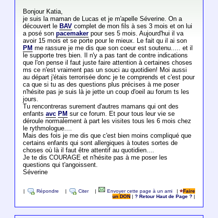
Bonjour Katia,
je suis la maman de Lucas et je m'apelle Séverine. On a
découvert le
BAV
complet de mon fils à ses 3 mois et on lui
a posé son
pacemaker
pour ses 5 mois. Aujourd'hui il va
avoir 15 mois et se porte pour le mieux. Le fait qu il ai son
PM
me rassure je me dis que son coeur est soutenu..... et il
le supporte tres bien. Il n'y a pas tant de contre indications
que l'on pense il faut juste faire attention à certaines choses
ms ce n'est vraiment pas un souci au quotidien! Moi aussi
au départ j'étais terrorisée donc je te comprends et c'est pour
ca que si tu as des questions plus précises à me poser
n'hésite pas je suis là je jette un coup d'oeil au forum ts les
jours.
Tu rencontreras surement d'autres mamans qui ont des
enfants
avc
PM
sur ce forum. Et pour tous leur vie se
déroule normalement à part les visites tous les 6 mois chez
le rythmologue....
Mais des fois je me dis que c'est bien moins compliqué que
certains enfants qui sont allergiques à toutes sortes de
choses où là il faut être attentif au quotidien....
Je te dis COURAGE et n'hésite pas à me poser les
questions qui t'angoissent.
Séverine
|
Répondre
|
Citer
|
Envoyer cette page à un ami
|
Faire
un DON
|
? Retour Haut de Page ?
|