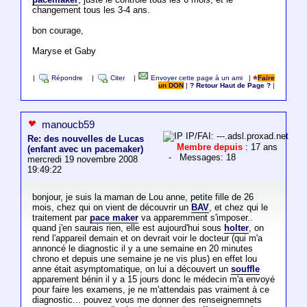
changement tous les 3-4 ans.
bon courage,
Maryse et Gaby
|
Répondre
|
Citer
|
Envoyer cette page à un ami
|
Faire
un DON
|
? Retour Haut de Page ?
|
manoucb59
IP/FAI: ---.adsl.proxad.net
Re: des nouvelles de Lucas
Membre depuis
: 17 ans
(enfant avec un pacemaker)
- Messages: 18
mercredi 19 novembre 2008
19:49:22
bonjour, je suis la maman de Lou anne, petite fille de 26
mois, chez qui on vient de découvrir un
BAV
, et chez qui le
traitement par
pace maker
va apparemment s'imposer..
quand j'en saurais rien, elle est aujourd'hui sous
holter
, on
rend l'appareil demain et on devrait voir le docteur (qui m'a
annoncé le diagnostic il y a une semaine en 20 minutes
chrono et depuis une semaine je ne vis plus) en effet lou
anne était asymptomatique, on lui a découvert un
souffle
apparement bénin il y a 15 jours donc le médecin m'a envoyé
pour faire les examens, je ne m'attendais pas vraiment à ce
diagnostic... pouvez vous me donner des renseignemnets