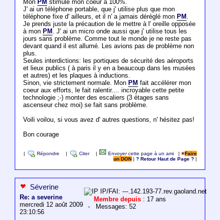
Mon
PM
stimule mon coeur à 100%.
J' ai un téléphone portable, que j' utilise plus que mon
téléphone fixe d' ailleurs, et il n' a jamais déréglé mon
PM
.
Je prends juste la précaution de le mettre à l' oreille opposée
à mon
PM
. J' ai un micro onde aussi que j' utilise tous les
jours sans problème. Comme tout le monde je ne reste pas
devant quand il est allumé. Les avions pas de problème non
plus.
Seules interdictions: les portiques de sécurité des aéroports
et lieux publics ( à paris il y en a beaucoup dans les musées
et autres) et les plaques à inductions.
Sinon, vie strictement normale. Mon
PM
fait accélérer mon
coeur aux efforts, le fait ralentir.... incroyable cette petite
technologie ;-) monter des escaliers (3 étages sans
ascenseur chez moi) se fait sans problème.
Voili voilou, si vous avez d' autres questions, n' hésitez pas!
Bon courage
|
Répondre
|
Citer
|
Envoyer cette page à un ami
|
Faire
un DON
|
? Retour Haut de Page ?
|
Séverine
IP/FAI: ---.142.193-77.rev.gaoland.net
Re: a severine
Membre depuis
: 17 ans
mercredi 12 août 2009
- Messages: 52
23:10:56