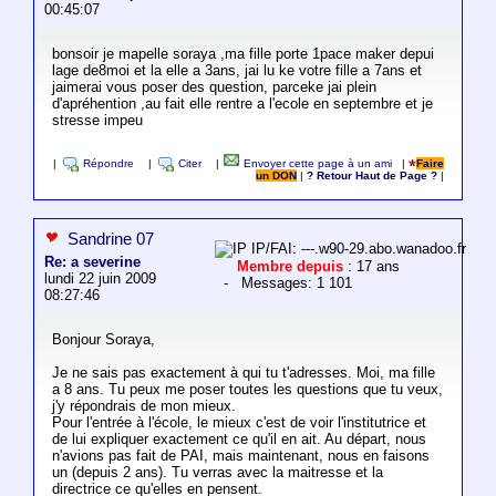
00:45:07
bonsoir je mapelle soraya ,ma fille porte 1pace maker depui
lage de8moi et la elle a 3ans, jai lu ke votre fille a 7ans et
jaimerai vous poser des question, parceke jai plein
d'apréhention ,au fait elle rentre a l'ecole en septembre et je
stresse impeu
|
Répondre
|
Citer
|
Envoyer cette page à un ami
|
Faire
un DON
|
? Retour Haut de Page ?
|
Sandrine 07
IP/FAI: ---.w90-29.abo.wanadoo.fr
Re: a severine
Membre depuis
: 17 ans
lundi 22 juin 2009
- Messages: 1 101
08:27:46
Bonjour Soraya,
Je ne sais pas exactement à qui tu t'adresses. Moi, ma fille
a 8 ans. Tu peux me poser toutes les questions que tu veux,
j'y répondrais de mon mieux.
Pour l'entrée à l'école, le mieux c'est de voir l'institutrice et
de lui expliquer exactement ce qu'il en ait. Au départ, nous
n'avions pas fait de PAI, mais maintenant, nous en faisons
un (depuis 2 ans). Tu verras avec la maitresse et la
directrice ce qu'elles en pensent.