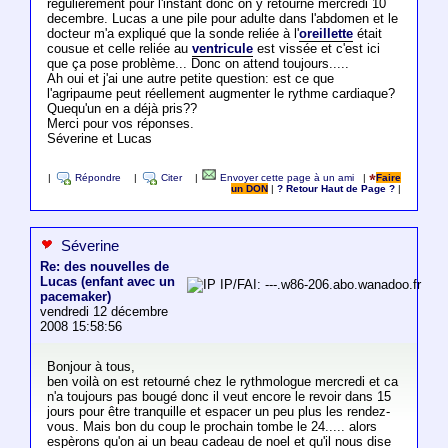
regulierement pour l'instant donc on y retourne mercredi 10
decembre. Lucas a une pile pour adulte dans l'abdomen et le
docteur m'a expliqué que la sonde reliée à l'
oreillette
était
cousue et celle reliée au
ventricule
est vissée et c'est ici
que ça pose problème... Donc on attend toujours.....
Ah oui et j'ai une autre petite question: est ce que
l'agripaume peut réellement augmenter le rythme cardiaque?
Quequ'un en a déjà pris??
Merci pour vos réponses.
Séverine et Lucas
|
Répondre
|
Citer
|
Envoyer cette page à un ami
|
Faire
un DON
|
? Retour Haut de Page ?
|
Séverine
Re: des nouvelles de
Lucas (enfant avec un
IP/FAI: ---.w86-206.abo.wanadoo.fr
pacemaker)
vendredi 12 décembre
2008 15:58:56
Bonjour à tous,
ben voilà on est retourné chez le rythmologue mercredi et ca
n'a toujours pas bougé donc il veut encore le revoir dans 15
jours pour être tranquille et espacer un peu plus les rendez-
vous. Mais bon du coup le prochain tombe le 24..... alors
espèrons qu'on ai un beau cadeau de noel et qu'il nous dise