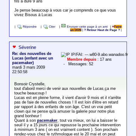
fils à duré 9 ans
Je pense beaucoup à vous car je comprends ce que vous
vivez Bisous à Lucas
|
Répondre
|
Citer
|
Envoyer cette page à un ami
|
Faire
un DON
|
? Retour Haut de Page ?
|
Séverine
Re: des nouvelles de
IP/FAI: ---.w80-9.abo.wanadoo.fr
Lucas (enfant avec un
Membre depuis
: 17 ans
pacemaker)
- Messages: 52
mardi 3 mars 2009
22:50:58
Bonsoir Crystelle,
tout d'abord merci de venir aux nouvelles de Lucas,ça me
touche beaucoup !
Lucas est en pleine forme, il vient d'avoir 9 mois et il n'arrête
pas de faie de nouvelles choses ! Il est loin d'être en retard
par rapport à des enfants de son âge. C'est un vrai petit
clown qui ne pense qu'à amuser la galerie pour notre plus
grand bonheur !
Quant à son
pacemaker
, tout va mieux, on lui a baisser le
seuil il y a 15 jours ce qui repousse la prochaine intervention
à minimum 3 ans ( on est vraiment content ). Son prochain
rendez-vous chez le rythmologue est le 20 mai et on peut