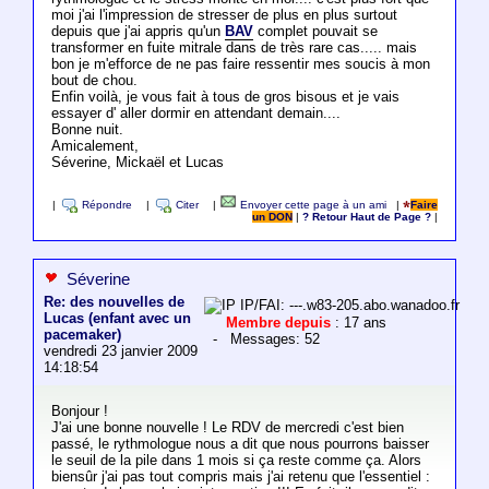
moi j'ai l'impression de stresser de plus en plus surtout
depuis que j'ai appris qu'un
BAV
complet pouvait se
transformer en fuite mitrale dans de très rare cas..... mais
bon je m'efforce de ne pas faire ressentir mes soucis à mon
bout de chou.
Enfin voilà, je vous fait à tous de gros bisous et je vais
essayer d' aller dormir en attendant demain....
Bonne nuit.
Amicalement,
Séverine, Mickaël et Lucas
|
Répondre
|
Citer
|
Envoyer cette page à un ami
|
Faire
un DON
|
? Retour Haut de Page ?
|
Séverine
Re: des nouvelles de
IP/FAI: ---.w83-205.abo.wanadoo.fr
Lucas (enfant avec un
Membre depuis
: 17 ans
pacemaker)
- Messages: 52
vendredi 23 janvier 2009
14:18:54
Bonjour !
J'ai une bonne nouvelle ! Le RDV de mercredi c'est bien
passé, le rythmologue nous a dit que nous pourrons baisser
le seuil de la pile dans 1 mois si ça reste comme ça. Alors
biensûr j'ai pas tout compris mais j'ai retenu que l'essentiel :