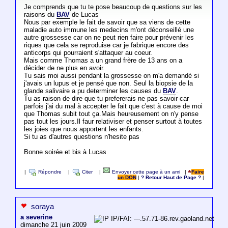
Je comprends que tu te pose beaucoup de questions sur les
raisons du
BAV
de Lucas
Nous par exemple le fait de savoir que sa viens de cette
maladie auto immune les medecins m'ont déconseillé une
autre grossesse car on ne peut rien faire pour prévenir les
riques que cela se reproduise car je fabrique encore des
anticorps qui pourraient s'attaquer au coeur.
Mais comme Thomas a un grand frère de 13 ans on a
décider de ne plus en avoir.
Tu sais moi aussi pendant la grossesse on m'a demandé si
j'avais un lupus et je pensé que non. Seul la biopsie de la
glande salivaire a pu determiner les causes du
BAV
.
Tu as raison de dire que tu prefererais ne pas savoir car
parfois j'ai du mal à accepter le fait que c'est à cause de moi
que Thomas subit tout ça.Mais heureusement on n'y pense
pas tout les jours.Il faur relativiser et penser surtout à toutes
les joies que nous apportent les enfants.
Si tu as d'autres questions n'hesite pas
Bonne soirée et bis à Lucas
|
Répondre
|
Citer
|
Envoyer cette page à un ami
|
Faire
un DON
|
? Retour Haut de Page ?
|
soraya
a severine
IP/FAI: ---.57.71-86.rev.gaoland.net
dimanche 21 juin 2009