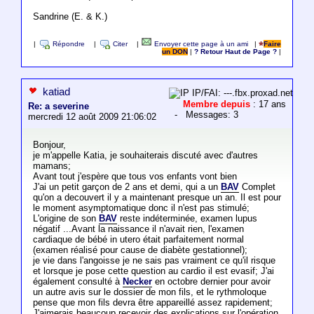
Sandrine (E. & K.)
|
Répondre
|
Citer
|
Envoyer cette page à un ami
|
Faire
un DON
|
? Retour Haut de Page ?
|
katiad
IP/FAI: ---.fbx.proxad.net
Membre depuis
: 17 ans
Re: a severine
- Messages: 3
mercredi 12 août 2009 21:06:02
Bonjour,
je m'appelle Katia, je souhaiterais discuté avec d'autres
mamans;
Avant tout j'espère que tous vos enfants vont bien
J'ai un petit garçon de 2 ans et demi, qui a un
BAV
Complet
qu'on a decouvert il y a maintenant presque un an. Il est pour
le moment asymptomatique donc il n'est pas stimulé;
L'origine de son
BAV
reste indéterminée, examen lupus
négatif ...Avant la naissance il n'avait rien, l'examen
cardiaque de bébé in utero était parfaitement normal
(examen réalisé pour cause de diabète gestationnel);
je vie dans l'angoisse je ne sais pas vraiment ce qu'il risque
et lorsque je pose cette question au cardio il est evasif; J'ai
également consulté à
Necker
en octobre dernier pour avoir
un autre avis sur le dossier de mon fils, et le rythmoloque
pense que mon fils devra être appareillé assez rapidement;
J'aimerais beaucoup recevoir des explications sur l'opération