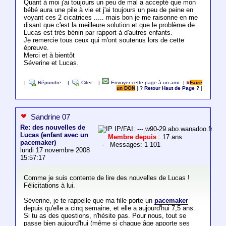
Quant à moi j'ai toujours un peu de mal a accepté que mon
bébé aura une pile à vie et j'ai toujours un peu de peine en
voyant ces 2 cicatrices ..... mais bon je me raisonne en me
disant que c'est la meilleure solution et que le problème de
Lucas est très bénin par rapport à d'autres enfants.
Je remercie tous ceux qui m'ont soutenus lors de cette
épreuve.
Merci et à bientôt
Séverine et Lucas.
|
Répondre
|
Citer
|
Envoyer cette page à un ami
|
Faire
un DON
|
? Retour Haut de Page ?
|
Sandrine 07
Re: des nouvelles de
IP/FAI: ---.w90-29.abo.wanadoo.fr
Lucas (enfant avec un
Membre depuis
: 17 ans
pacemaker)
- Messages: 1 101
lundi 17 novembre 2008
15:57:17
Comme je suis contente de lire des nouvelles de Lucas !
Félicitations à lui.
Séverine, je te rappelle que ma fille porte un
pacemaker
depuis qu'elle a cinq semaine, et elle a aujourd'hui 7,5 ans.
Si tu as des questions, n'hésite pas. Pour nous, tout se
passe bien aujourd'hui (même si chaque âge apporte ses