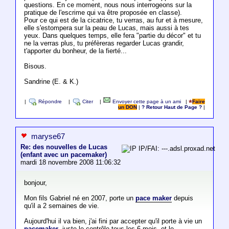
questions. En ce moment, nous nous interrogeons sur la
pratique de l'escrime qui va être proposée en classe).
Pour ce qui est de la cicatrice, tu verras, au fur et à mesure,
elle s'estompera sur la peau de Lucas, mais aussi à tes
yeux. Dans quelques temps, elle fera "partie du décor" et tu
ne la verras plus, tu préfèreras regarder Lucas grandir,
t'apporter du bonheur, de la fierté...
Bisous.
Sandrine (E. & K.)
|
Répondre
|
Citer
|
Envoyer cette page à un ami
|
Faire
un DON
|
? Retour Haut de Page ?
|
maryse67
Re: des nouvelles de Lucas
IP/FAI: ---.adsl.proxad.net
(enfant avec un pacemaker)
mardi 18 novembre 2008 11:06:32
bonjour,
Mon fils Gabriel né en 2007, porte un
pace maker
depuis
qu'il a 2 semaines de vie.
Aujourd'hui il va bien, j'ai fini par accepter qu'il porte à vie un
pacemaker
, juste le contrôle tous les 6 mois, et le