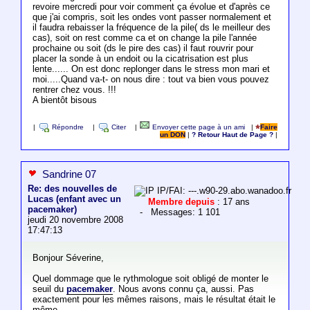
revoire mercredi pour voir comment ça évolue et d'après ce
que j'ai compris, soit les ondes vont passer normalement et
il faudra rebaisser la fréquence de la pile( ds le meilleur des
cas), soit on rest comme ca et on change la pile l'année
prochaine ou soit (ds le pire des cas) il faut rouvrir pour
placer la sonde à un endoit ou la cicatrisation est plus
lente...... On est donc replonger dans le stress mon mari et
moi.....Quand va-t- on nous dire : tout va bien vous pouvez
rentrer chez vous. !!!
A bientôt bisous
|
Répondre
|
Citer
|
Envoyer cette page à un ami
|
Faire
un DON
|
? Retour Haut de Page ?
|
Sandrine 07
Re: des nouvelles de
IP/FAI: ---.w90-29.abo.wanadoo.fr
Lucas (enfant avec un
Membre depuis
: 17 ans
pacemaker)
- Messages: 1 101
jeudi 20 novembre 2008
17:47:13
Bonjour Séverine,
Quel dommage que le rythmologue soit obligé de monter le
seuil du
pacemaker
. Nous avons connu ça, aussi. Pas
exactement pour les mêmes raisons, mais le résultat était le
même.