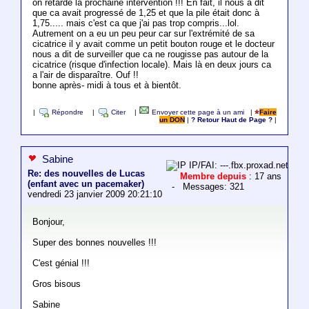
on retarde la prochaine intervention !!! En fait, il nous a dit
que ca avait progressé de 1,25 et que la pile était donc à
1,75..... mais c'est ca que j'ai pas trop compris...lol.
Autrement on a eu un peu peur car sur l'extrémité de sa
cicatrice il y avait comme un petit bouton rouge et le docteur
nous a dit de surveiller que ca ne rougisse pas autour de la
cicatrice (risque d'infection locale). Mais là en deux jours ca
a l'air de disparaître. Ouf !!
bonne après- midi à tous et à bientôt.
|
Répondre
|
Citer
|
Envoyer cette page à un ami
|
Faire
un DON
|
? Retour Haut de Page ?
|
Sabine
IP/FAI: ---.fbx.proxad.net
Re: des nouvelles de Lucas
Membre depuis
: 17 ans
(enfant avec un pacemaker)
- Messages: 321
vendredi 23 janvier 2009 20:21:10
Bonjour,
Super des bonnes nouvelles !!!
C'est génial !!!
Gros bisous
Sabine