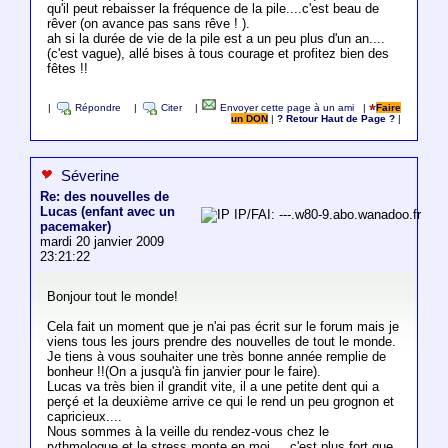
qu'il peut rebaisser la fréquence de la pile....c'est beau de
rêver (on avance pas sans rêve ! ).
ah si la durée de vie de la pile est a un peu plus d'un an....
(c'est vague), allé bises à tous courage et profitez bien des
fêtes !!
|
Répondre
|
Citer
|
Envoyer cette page à un ami
|
Faire
un DON
|
? Retour Haut de Page ?
|
Séverine
Re: des nouvelles de
Lucas (enfant avec un
IP/FAI: ---.w80-9.abo.wanadoo.fr
pacemaker)
mardi 20 janvier 2009
23:21:22
Bonjour tout le monde!
Cela fait un moment que je n'ai pas écrit sur le forum mais je
viens tous les jours prendre des nouvelles de tout le monde.
Je tiens à vous souhaiter une très bonne année remplie de
bonheur !!(On a jusqu'à fin janvier pour le faire).
Lucas va très bien il grandit vite, il a une petite dent qui a
perçé et la deuxième arrive ce qui le rend un peu grognon et
capricieux....
Nous sommes à la veille du rendez-vous chez le
rythmologue et le stress monte en moi.... c'est plus fort que