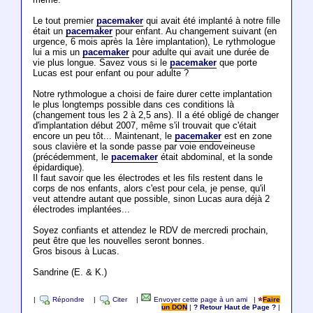
Le tout premier
pacemaker
qui avait été implanté à notre fille
était un
pacemaker
pour enfant. Au changement suivant (en
urgence, 6 mois après la 1ère implantation), Le rythmologue
lui a mis un
pacemaker
pour adulte qui avait une durée de
vie plus longue. Savez vous si le
pacemaker
que porte
Lucas est pour enfant ou pour adulte ?
Notre rythmologue a choisi de faire durer cette implantation
le plus longtemps possible dans ces conditions là
(changement tous les 2 à 2,5 ans). Il a été obligé de changer
d'implantation début 2007, même s'il trouvait que c'était
encore un peu tôt... Maintenant, le
pacemaker
est en zone
sous clavière et la sonde passe par voie endoveineuse
(précédemment, le
pacemaker
était abdominal, et la sonde
épidardique).
Il faut savoir que les électrodes et les fils restent dans le
corps de nos enfants, alors c'est pour cela, je pense, qu'il
veut attendre autant que possible, sinon Lucas aura déjà 2
électrodes implantées...
Soyez confiants et attendez le RDV de mercredi prochain,
peut être que les nouvelles seront bonnes.
Gros bisous à Lucas.
Sandrine (E. & K.)
|
Répondre
|
Citer
|
Envoyer cette page à un ami
|
Faire
un DON
|
? Retour Haut de Page ?
|