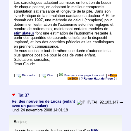
Les cardiologues adaptent au mieux en fonction du besoin
de chaque patient, en adoptant le meilleur compromis
stimulation satisfaisante et longévité de la pile. Dans son
livre Pratique de la stimulation cardiaque la docteur P. Ritter
donnait dès 1997, une méthode de calcul (complexe) pour
déterminer l'estimation de l'autonomie selon les réglages et
nombre de battements; maintenant certains modèles de
stimulateur
font une estimation de l'autonomie restante à
partir des quantités de courants utilisés par le dispositif
implanté, et lors des contrôles périodiques les cardiologues
en prennent connaissance.
Je vous souhaite tout de même une durée d'autonomie la
plus grande possible pour le cas de votre enfant.
Salutations cordiales,
Jean Claude
|
Répondre
|
Citer
|
Envoyer cette page à un ami
|
Faire
un DON
|
? Retour Haut de Page ?
|
Tat 37
Re: des nouvelles de Lucas (enfant
IP/FAI: 92.103.147.---
avec un pacemaker)
lundi 24 novembre 2008 14:01:18
Bonjour,
Je suis la maman de Jordan, qui souffre d'un
BAV