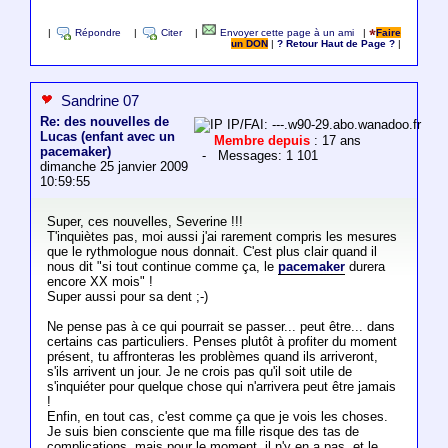
|
Répondre
|
Citer
|
Envoyer cette page à un ami
|
Faire
un DON
|
? Retour Haut de Page ?
|
Sandrine 07
Re: des nouvelles de
IP/FAI: ---.w90-29.abo.wanadoo.fr
Lucas (enfant avec un
Membre depuis
: 17 ans
pacemaker)
- Messages: 1 101
dimanche 25 janvier 2009
10:59:55
Super, ces nouvelles, Severine !!!
T'inquiètes pas, moi aussi j'ai rarement compris les mesures
que le rythmologue nous donnait. C'est plus clair quand il
nous dit "si tout continue comme ça, le
pacemaker
durera
encore XX mois" !
Super aussi pour sa dent ;-)
Ne pense pas à ce qui pourrait se passer... peut être... dans
certains cas particuliers. Penses plutôt à profiter du moment
présent, tu affronteras les problèmes quand ils arriveront,
s'ils arrivent un jour. Je ne crois pas qu'il soit utile de
s'inquiéter pour quelque chose qui n'arrivera peut être jamais
!
Enfin, en tout cas, c'est comme ça que je vois les choses.
Je suis bien consciente que ma fille risque des tas de
complications, mais pour le moment, il n'y en a pas, et le