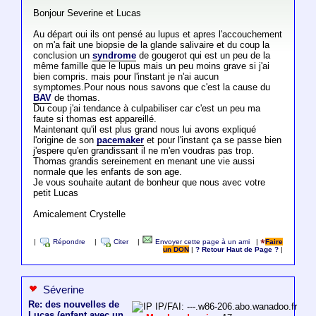
Bonjour Severine et Lucas
Au départ oui ils ont pensé au lupus et apres l'accouchement
on m'a fait une biopsie de la glande salivaire et du coup la
conclusion un
syndrome
de gougerot qui est un peu de la
même famille que le lupus mais un peu moins grave si j'ai
bien compris. mais pour l'instant je n'ai aucun
symptomes.Pour nous nous savons que c'est la cause du
BAV
de thomas.
Du coup j'ai tendance à culpabiliser car c'est un peu ma
faute si thomas est appareillé.
Maintenant qu'il est plus grand nous lui avons expliqué
l'origine de son
pacemaker
et pour l'instant ça se passe bien
j'espere qu'en grandissant il ne m'en voudras pas trop.
Thomas grandis sereinement en menant une vie aussi
normale que les enfants de son age.
Je vous souhaite autant de bonheur que nous avec votre
petit Lucas
Amicalement Crystelle
|
Répondre
|
Citer
|
Envoyer cette page à un ami
|
Faire
un DON
|
? Retour Haut de Page ?
|
Séverine
Re: des nouvelles de
IP/FAI: ---.w86-206.abo.wanadoo.fr
Lucas (enfant avec un