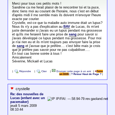
Merci pour tous ces petits mots !
Sandrine ca me ferait plaisir de te rencontrer toi et ta puce,
donc tiens moi au courant de l'horaire, nous c'est en début
d'après midi il me semble mais ils doivent m'envoyer l'heure
exacte par courier.
Crystelle, est-ce que ta maladie auto immune était un lupus?
Nous ils n'y a pas d'explication au
BAV
de Lucas, ils m'ont
juste demander si j'avais eu un lupus pendant ma grossesse
et qu'ils me feraient faire une prise de
sang
pour savoir si
j'avais développé ce lupus pendant ma grossesse. Pour moi
je n'ai rien eu et ils m'ont toujours pas envoyer faire la prise
de
sang
et j'avoue que je préfère.... c'est bête mais je crois
que je préfère pas savoir pour ne pas culpabiliser.....
En tout cas bonne soirée à tous !
Amicalement
Séverine, Mickaël et Lucas
|
Répondre
|
Citer
|
Envoyer cette page à un ami
|
Faire
un DON
|
? Retour Haut de Page ?
|
crystelle
Re: des nouvelles de
Lucas (enfant avec un
IP/FAI: ---.58.94-79.rev.gaoland.net
pacemaker)
jeudi 5 mars 2009
08:10:44