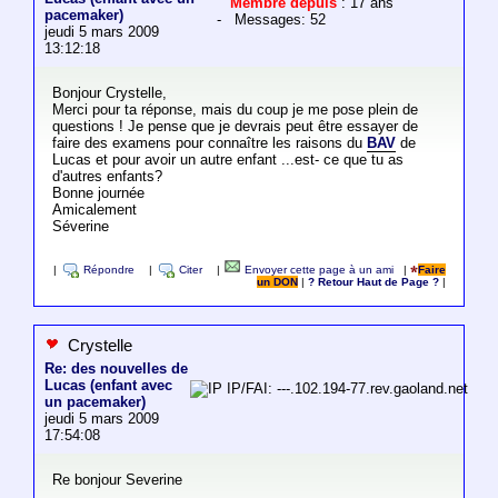
Membre depuis
: 17 ans
pacemaker)
- Messages: 52
jeudi 5 mars 2009
13:12:18
Bonjour Crystelle,
Merci pour ta réponse, mais du coup je me pose plein de
questions ! Je pense que je devrais peut être essayer de
faire des examens pour connaître les raisons du
BAV
de
Lucas et pour avoir un autre enfant ...est- ce que tu as
d'autres enfants?
Bonne journée
Amicalement
Séverine
|
Répondre
|
Citer
|
Envoyer cette page à un ami
|
Faire
un DON
|
? Retour Haut de Page ?
|
Crystelle
Re: des nouvelles de
Lucas (enfant avec
IP/FAI: ---.102.194-77.rev.gaoland.net
un pacemaker)
jeudi 5 mars 2009
17:54:08
Re bonjour Severine