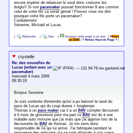
encore espérer de rebaisser le seuil donc croisons les
doigts!! Si son
pacemaker
pouvait fonctionner 9 ans comme
celui de votre fils ca serait génial ! Pouvez vous me dire
pourquoi votre fils porte un pacemaker?
Cordialement.
Séverine, Mickaël et Lucas.
|
Répondre
|
Citer
|
Envoyer cette page à un ami
|
Faire
un DON
|
? Retour Haut de Page ?
|
crystelle
Re: des nouvelles de
Lucas (enfant avec un
IP/FAI: ---.131.94-79.rev.gaoland.net
pacemaker)
mercredi 4 mars 2009
09:30:19
Bonjour Severine
Je suis sontente d'entendre qu'on a pu baisser le seuil du
pace de Lucas qui du coup durera + longtemps
Thomas à un
pace maker
car il a un
BAV
complet decouvert
à 6 mois de grossesse pour ma part ce
BAV
est du à une
maladie auto immune que j'ai mais que j'ai apprise lors de la
decouverte du
BAV
de thomas. Je me sens donc
responsable de ce qui lui arrive. J'ai fabriquée pendant la
grossesse des anticorps qui se sont attaqués à son coeur.