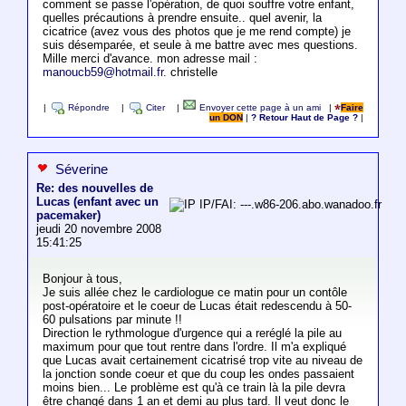
comment se passe l'opération, de quoi souffre votre enfant,
quelles précautions à prendre ensuite.. quel avenir, la
cicatrice (avez vous des photos que je me rend compte) je
suis désemparée, et seule à me battre avec mes questions.
Mille merci d'avance. mon adresse mail :
manoucb59@hotmail.fr
. christelle
|
Répondre
|
Citer
|
Envoyer cette page à un ami
|
Faire
un DON
|
? Retour Haut de Page ?
|
Séverine
Re: des nouvelles de
Lucas (enfant avec un
IP/FAI: ---.w86-206.abo.wanadoo.fr
pacemaker)
jeudi 20 novembre 2008
15:41:25
Bonjour à tous,
Je suis allée chez le cardiologue ce matin pour un contôle
post-opératoire et le coeur de Lucas était redescendu à 50-
60 pulsations par minute !!
Direction le rythmologue d'urgence qui a reréglé la pile au
maximum pour que tout rentre dans l'ordre. Il m'a expliqué
que Lucas avait certainement cicatrisé trop vite au niveau de
la jonction sonde coeur et que du coup les ondes passaient
moins bien... Le problème est qu'à ce train là la pile devra
être changé dans 1 an et demi au plus tard. Il veut donc le