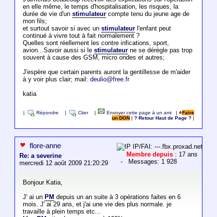
en elle même, le temps d'hospitalisation, les risques, la
durée de vie d'un
stimulateur
compte tenu du jeune age de
mon fils;
et surtout savoir si avec un
stimulateur
l'enfant peut
continué à vivre tout à fait normalement ?
Quelles sont réellement les contre infications, sport,
avion...Savoir aussi si le
stimulateur
ne se dérègle pas trop
souvent à cause des GSM, micro ondes et autres;
J'espère que certain parents auront la gentillesse de m'aider
à y voir plus clair; mail:
deulio@free.fr
katia
|
Répondre
|
Citer
|
Envoyer cette page à un ami
|
Faire
un DON
|
? Retour Haut de Page ?
|
flore-anne
IP/FAI: ---.fbx.proxad.net
Membre depuis
: 17 ans
Re: a severine
- Messages: 1 928
mercredi 12 août 2009 21:20:29
Bonjour Katia,
J' ai un
PM
depuis un an suite à 3 opérations faites en 6
mois. J' ai 29 ans, et j'ai une vie des plus normale. je
travaille à plein temps etc...