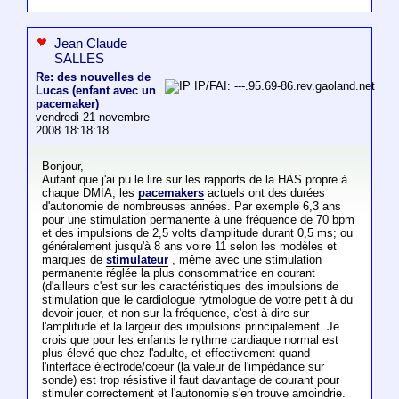
Jean Claude
SALLES
Re: des nouvelles de
IP/FAI: ---.95.69-86.rev.gaoland.net
Lucas (enfant avec un
pacemaker)
vendredi 21 novembre
2008 18:18:18
Bonjour,
Autant que j'ai pu le lire sur les rapports de la HAS propre à
chaque DMIA, les
pacemakers
actuels ont des durées
d'autonomie de nombreuses années. Par exemple 6,3 ans
pour une stimulation permanente à une fréquence de 70 bpm
et des impulsions de 2,5 volts d'amplitude durant 0,5 ms; ou
généralement jusqu'à 8 ans voire 11 selon les modèles et
marques de
stimulateur
, même avec une stimulation
permanente réglée la plus consommatrice en courant
(d'ailleurs c'est sur les caractéristiques des impulsions de
stimulation que le cardiologue rytmologue de votre petit à du
devoir jouer, et non sur la fréquence, c'est à dire sur
l'amplitude et la largeur des impulsions principalement. Je
crois que pour les enfants le rythme cardiaque normal est
plus élevé que chez l'adulte, et effectivement quand
l'interface électrode/coeur (la valeur de l'impédance sur
sonde) est trop résistive il faut davantage de courant pour
stimuler correctement et l'autonomie s'en trouve amoindrie.