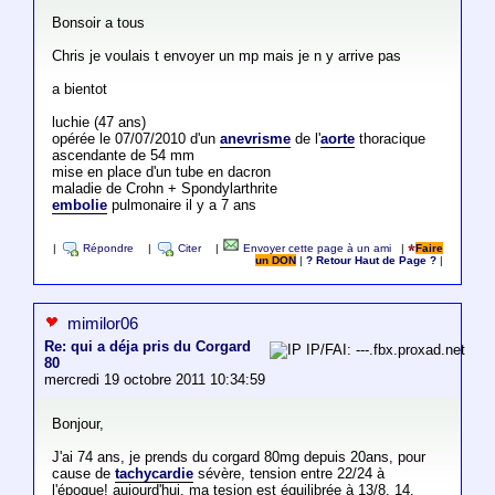
Bonsoir a tous
Chris je voulais t envoyer un mp mais je n y arrive pas
a bientot
luchie (47 ans)
opérée le 07/07/2010 d'un
anevrisme
de l'
aorte
thoracique
ascendante de 54 mm
mise en place d'un tube en dacron
maladie de Crohn + Spondylarthrite
embolie
pulmonaire il y a 7 ans
|
Répondre
|
Citer
|
Envoyer cette page à un ami
|
Faire
un DON
|
? Retour Haut de Page ?
|
mimilor06
Re: qui a déja pris du Corgard
IP/FAI: ---.fbx.proxad.net
80
mercredi 19 octobre 2011 10:34:59
Bonjour,
J'ai 74 ans, je prends du corgard 80mg depuis 20ans, pour
cause de
tachycardie
sévère, tension entre 22/24 à
l'époque! aujourd'hui, ma tesion est équilibrée à 13/8, 14,