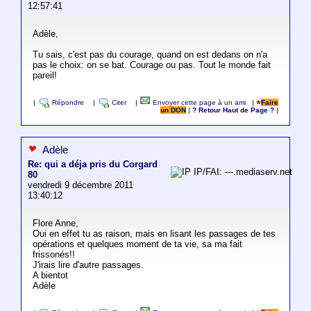
12:57:41
Adèle,
Tu sais, c'est pas du courage, quand on est dedans on n'a
pas le choix: on se bat. Courage ou pas. Tout le monde fait
pareil!
|
Répondre
|
Citer
|
Envoyer cette page à un ami
|
Faire
un DON
|
? Retour Haut de Page ?
|
Adèle
Re: qui a déja pris du Corgard
IP/FAI: ---.mediaserv.net
80
vendredi 9 décembre 2011
13:40:12
Flore Anne,
Oui en effet tu as raison, mais en lisant les passages de tes
opérations et quelques moment de ta vie, sa ma fait
frissonés!!
J'irais lire d'autre passages.
A bientot
Adèle