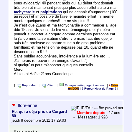
sous avlocardyl 40 pendant mois qui au début fonctionnait
très bien et maintenant presque plus aucun effet suite a ma
tachycardie
et
palpitations
qui ne cessait d'augmenter (100
au repos) et impossible de faire le moindre effort, ni mème
monter quelques marches!!! je ne vis plus!!!
Je n'est que 21ans et ma tachychardie a commencer a l'age
dde 18 ans. Je viens de lire vos témoignages et j'espère
pouvoir supporter le corgard comme certaines personne car
la j'ai comme la sensation d'ètre ivre mais faut dire que je
suis très anxieuse de nature suite a de gros problème
familliaux et ma tension ne dépasse pas 10, quand elle ne
descend pas a 9 !!!
Sans oublier acouphènes, intolérence a la lumière etc ...
J'aimerais retrouver mon énergie d'avant :'(
si quelqu'un peut m'apporter quelques conseils
Merci
A bientot Adèle 21ans Guadeloupe
|
Répondre
|
Citer
|
Envoyer cette page à un ami
|
Faire
un DON
|
? Retour Haut de Page ?
|
flore-anne
IP/FAI: ---.fbx.proxad.net
Re: qui a déja pris du Corgard
Membre depuis
: 17 ans
80
- Messages: 1 928
jeudi 8 décembre 2011 17:29:03