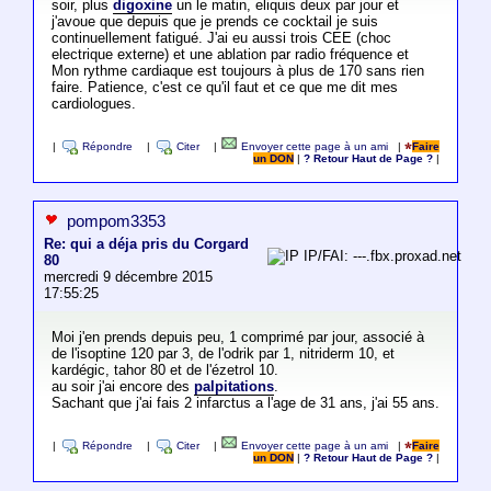
soir, plus
digoxine
un le matin, eliquis deux par jour et
j'avoue que depuis que je prends ce cocktail je suis
continuellement fatigué. J'ai eu aussi trois CEE (choc
electrique externe) et une ablation par radio fréquence et
Mon rythme cardiaque est toujours à plus de 170 sans rien
faire. Patience, c'est ce qu'il faut et ce que me dit mes
cardiologues.
|
Répondre
|
Citer
|
Envoyer cette page à un ami
|
Faire
un DON
|
? Retour Haut de Page ?
|
pompom3353
Re: qui a déja pris du Corgard
IP/FAI: ---.fbx.proxad.net
80
mercredi 9 décembre 2015
17:55:25
Moi j'en prends depuis peu, 1 comprimé par jour, associé à
de l'isoptine 120 par 3, de l'odrik par 1, nitriderm 10, et
kardégic, tahor 80 et de l'ézetrol 10.
au soir j'ai encore des
palpitations
.
Sachant que j'ai fais 2 infarctus a l'age de 31 ans, j'ai 55 ans.
|
Répondre
|
Citer
|
Envoyer cette page à un ami
|
Faire
un DON
|
? Retour Haut de Page ?
|