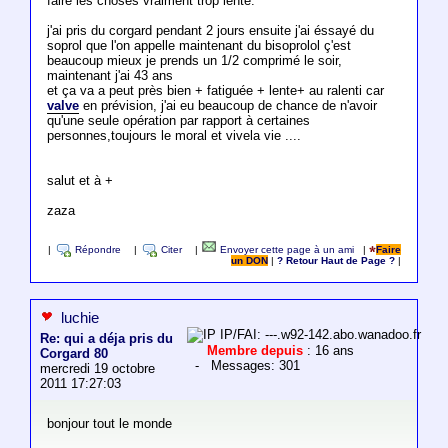
faire les choses vraiment trop lente.
j'ai pris du corgard pendant 2 jours ensuite j'ai éssayé du
soprol que l'on appelle maintenant du bisoprolol ç'est
beaucoup mieux je prends un 1/2 comprimé le soir,
maintenant j'ai 43 ans
et ça va a peut près bien + fatiguée + lente+ au ralenti car
valve
en prévision, j'ai eu beaucoup de chance de n'avoir
qu'une seule opération par rapport à certaines
personnes,toujours le moral et vivela vie ....
salut et à +
zaza
|
Répondre
|
Citer
|
Envoyer cette page à un ami
|
Faire
un DON
|
? Retour Haut de Page ?
|
luchie
IP/FAI: ---.w92-142.abo.wanadoo.fr
Re: qui a déja pris du
Membre depuis
: 16 ans
Corgard 80
- Messages: 301
mercredi 19 octobre
2011 17:27:03
bonjour tout le monde