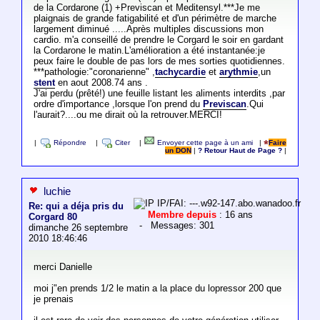
de la Cordarone (1) +Previscan et Meditensyl.***Je me
plaignais de grande fatigabilité et d'un périmètre de marche
largement diminué .....Après multiples discussions mon
cardio. m'a conseillé de prendre le Corgard le soir en gardant
la Cordarone le matin.L'amélioration a été instantanée:je
peux faire le double de pas lors de mes sorties quotidiennes.
***pathologie:"coronarienne" ,
tachycardie
et
arythmie
,un
stent
en aout 2008.74 ans .
J'ai perdu (prêté!) une feuille listant les aliments interdits ,par
ordre d'importance ,lorsque l'on prend du
Previscan
.Qui
l'aurait?....ou me dirait où la retrouver.MERCI!
|
Répondre
|
Citer
|
Envoyer cette page à un ami
|
Faire
un DON
|
? Retour Haut de Page ?
|
luchie
IP/FAI: ---.w92-147.abo.wanadoo.fr
Re: qui a déja pris du
Membre depuis
: 16 ans
Corgard 80
- Messages: 301
dimanche 26 septembre
2010 18:46:46
merci Danielle
moi j"en prends 1/2 le matin a la place du lopressor 200 que
je prenais