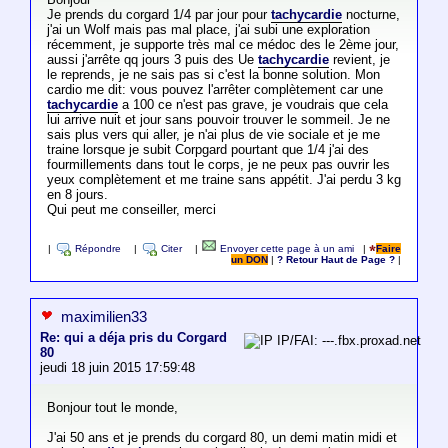
Je prends du corgard 1/4 par jour pour
tachycardie
nocturne,
j'ai un Wolf mais pas mal place, j'ai subi une exploration
récemment, je supporte très mal ce médoc des le 2ème jour,
aussi j'arrête qq jours 3 puis des Ue
tachycardie
revient, je
le reprends, je ne sais pas si c'est la bonne solution. Mon
cardio me dit: vous pouvez l'arrêter complètement car une
tachycardie
a 100 ce n'est pas grave, je voudrais que cela
lui arrive nuit et jour sans pouvoir trouver le sommeil. Je ne
sais plus vers qui aller, je n'ai plus de vie sociale et je me
traine lorsque je subit Corpgard pourtant que 1/4 j'ai des
fourmillements dans tout le corps, je ne peux pas ouvrir les
yeux complètement et me traine sans appétit. J'ai perdu 3 kg
en 8 jours.
Qui peut me conseiller, merci
|
Répondre
|
Citer
|
Envoyer cette page à un ami
|
Faire
un DON
|
? Retour Haut de Page ?
|
maximilien33
Re: qui a déja pris du Corgard
IP/FAI: ---.fbx.proxad.net
80
jeudi 18 juin 2015 17:59:48
Bonjour tout le monde,
J'ai 50 ans et je prends du corgard 80, un demi matin midi et