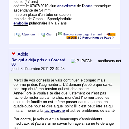
luchie (47 ans)
opérée le 07/07/2010 d'un
anevrisme
de l'
aorte
thoracique
ascendante de 54 mm
mise en place d'un tube en dacron
maladie de Crohn + Spondylarthrite
embolie
pulmonaire il y a 7 ans
|
Répondre
|
Citer
|
Envoyer cette page à un ami
|
Faire
un DON
|
? Retour Haut de Page ?
|
Adèle
Re: qui a déja pris du Corgard
IP/FAI: ---.mediaserv.net
80
jeudi 8 décembre 2011 22:49:45
Merci de vos conseils je vais continuer le corgard mais
comme je dois l'augmenter a 1/2 demain j'espère que sa va
pas trop chuté ma tension qui est deja basse.
Anne-Flore je voulais te dire que justement ce n'est pas
facile de rester au calme chez moi c'est l'horreur avec les
soucis de famille on est mème passer dans le journal en
guadeloupe pour te dire a quel point !!! c'est peut ètre sa qui
m'a ammener a la
tachycardie
et autres problèmes de santé
...
Par contre, je vois que tu a beaucoups d'antécédents
médicaux et j'aurais aimé savoir ton age si sa ne te dérange
pas.