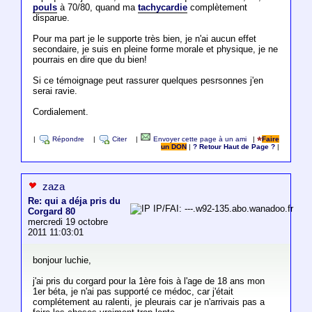
pouls
à 70/80, quand ma
tachycardie
complètement
disparue.
Pour ma part je le supporte très bien, je n'ai aucun effet
secondaire, je suis en pleine forme morale et physique, je ne
pourrais en dire que du bien!
Si ce témoignage peut rassurer quelques pesrsonnes j'en
serai ravie.
Cordialement.
|
Répondre
|
Citer
|
Envoyer cette page à un ami
|
Faire
un DON
|
? Retour Haut de Page ?
|
zaza
Re: qui a déja pris du
IP/FAI: ---.w92-135.abo.wanadoo.fr
Corgard 80
mercredi 19 octobre
2011 11:03:01
bonjour luchie,
j'ai pris du corgard pour la 1ère fois à l'age de 18 ans mon
1er béta, je n'ai pas supporté ce médoc, car j'était
complétement au ralenti, je pleurais car je n'arrivais pas a