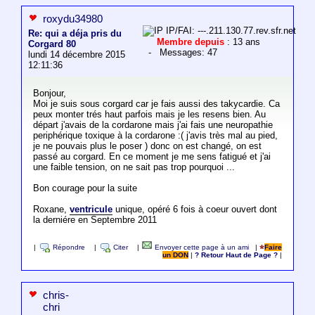
roxydu34980
IP/FAI: ---.211.130.77.rev.sfr.net
Re: qui a déja pris du
Membre depuis
: 13 ans
Corgard 80
- Messages: 47
lundi 14 décembre 2015
12:11:36
Bonjour,
Moi je suis sous corgard car je fais aussi des takycardie. Ca
peux monter trés haut parfois mais je les resens bien. Au
départ j'avais de la cordarone mais j'ai fais une neuropathie
periphérique toxique à la cordarone :( j'avis très mal au pied,
je ne pouvais plus le poser ) donc on est changé, on est
passé au corgard. En ce moment je me sens fatigué et j'ai
une faible tension, on ne sait pas trop pourquoi ...
Bon courage pour la suite
Roxane,
ventricule
unique, opéré 6 fois à coeur ouvert dont
la derniére en Septembre 2011
|
Répondre
|
Citer
|
Envoyer cette page à un ami
|
Faire
un DON
|
? Retour Haut de Page ?
|
chris-
chri