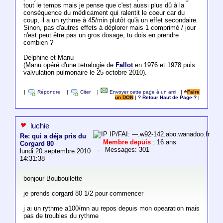
tout le temps mais je pense que c'est aussi plus dû à la
conséquence du médicament qui ralentit le coeur car du
coup, il a un rythme à 45/min plutôt qu'à un effet secondaire.
Sinon, pas d'autres effets à déplorer mais 1 comprimé / jour
n'est peut être pas un gros dosage, tu dois en prendre
combien ?
Delphine et Manu
(Manu opéré d'une tetralogie de
Fallot
en 1976 et 1978 puis
valvulation pulmonaire le 25 octobre 2010).
|
Répondre
|
Citer
|
Envoyer cette page à un ami
|
Faire
un DON
|
? Retour Haut de Page ?
|
luchie
IP/FAI: ---.w92-142.abo.wanadoo.fr
Re: qui a déja pris du
Membre depuis
: 16 ans
Corgard 80
- Messages: 301
lundi 20 septembre 2010
14:31:38
bonjour Boubouilette
je prends corgard 80 1/2 pour commencer
j ai un rythme a100/mn au repos depuis mon opearation mais
pas de troubles du rythme