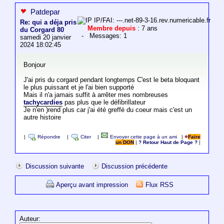
Patdepar
IP/FAI: ---.net-89-3-16.rev.numericable.fr
Re: qui a déja pris
Membre depuis
: 7 ans
du Corgard 80
- Messages: 1
samedi 20 janvier
2024 18:02:45
Bonjour
J'ai pris du corgard pendant longtemps C'est le beta bloquant
le plus puissant et je l'ai bien supporté
Mais il n'a jamais suffit à arrêter mes nombreuses
tachycardies
pas plus que le défibrillateur
Je n'en )rend plus car j'ai été greffé du coeur mais c'est un
autre histoire
|
Répondre
|
Citer
|
Envoyer cette page à un ami
|
Faire
un DON
|
? Retour Haut de Page ?
|
Discussion suivante
Discussion précédente
Aperçu avant impression
Flux RSS
Auteur: