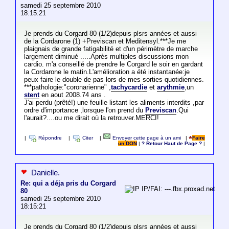
samedi 25 septembre 2010
18:15:21
Je prends du Corgard 80 (1/2)depuis plsrs années et aussi
de la Cordarone (1) +Previscan et Meditensyl.***Je me
plaignais de grande fatigabilité et d'un périmètre de marche
largement diminué .....Après multiples discussions mon
cardio. m'a conseillé de prendre le Corgard le soir en gardant
la Cordarone le matin.L'amélioration a été instantanée:je
peux faire le double de pas lors de mes sorties quotidiennes.
***pathologie:"coronarienne" ,
tachycardie
et
arythmie
,un
stent
en aout 2008.74 ans .
J'ai perdu (prêté!) une feuille listant les aliments interdits ,par
ordre d'importance ,lorsque l'on prend du
Previscan
.Qui
l'aurait?....ou me dirait où la retrouver.MERCI!
|
Répondre
|
Citer
|
Envoyer cette page à un ami
|
Faire
un DON
|
? Retour Haut de Page ?
|
Danielle.
Re: qui a déja pris du Corgard
IP/FAI: ---.fbx.proxad.net
80
samedi 25 septembre 2010
18:15:21
Je prends du Corgard 80 (1/2)depuis plsrs années et aussi