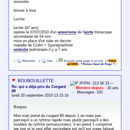
ressentis
bisous a tous
Luchie
luchie (47 ans)
opérée le 07/07/2010 d'un
anevrisme
de l'
aorte
thoracique
ascendante de 54 mm
mise en place d'un tube en dacron
maladie de Crohn + Spondylarthrite
embolie
pulmonaire il y a 7 ans
|
Répondre
|
Citer
|
Envoyer cette page à un ami
|
Faire
un DON
|
? Retour Haut de Page ?
|
BOUBOUILLETTE
IP/FAI: 213.56.33.---
Re: qui a déja pris du Corgard
Membre depuis
: 16 ans
80
- Messages: 102
lundi 20 septembre 2010 13:15:16
Bonjour,
Mon mari prend du corgard 80 depuis 1 an mais pas
parcequ'il a un rythme rapide mais plutôt parcequ'il a des
troubles du rythme (extrasystoles). Il en prend 1 comprimé
par jour et le seul effet secondaire est qu'il est super fatigué