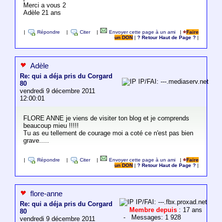
Merci a vous 2
Adèle 21 ans
|
Répondre
|
Citer
|
Envoyer cette page à un ami
|
Faire
un DON
|
? Retour Haut de Page ?
|
Adèle
Re: qui a déja pris du Corgard
IP/FAI: ---.mediaserv.net
80
vendredi 9 décembre 2011
12:00:01
FLORE ANNE je viens de visiter ton blog et je comprends
beaucoup mieu !!!!!
Tu as eu tellement de courage moi a coté ce n'est pas bien
grave.....
|
Répondre
|
Citer
|
Envoyer cette page à un ami
|
Faire
un DON
|
? Retour Haut de Page ?
|
flore-anne
IP/FAI: ---.fbx.proxad.net
Re: qui a déja pris du Corgard
Membre depuis
: 17 ans
80
- Messages: 1 928
vendredi 9 décembre 2011