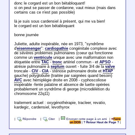
donc le corgard est un bon bétabloquant!
si on peut se passer de cordarone, vaut mieux (mais dans
certains cas ce n'est pas possible)
là je suis sous cardensiel à présent, qui me va bien!
le corgard est un bon bétabloquant
bonne journée
Juliette, adulte inopérable, née en 1973, "syndrôme
d'
eisenmenger
":
cardiopathie
congénitale complexe avec
de sévères problèmes pulmonaires (coeur qui fonctionne
comme un
ventricule
unique avec une malformation non
étiquetée entre
TAC
-
tronc
artériel commun - et
APSO
-
atrésie pulmonaire à
septum
ouvert - fuite 3/4 de la
valve
troncale -
CIV
-
CIA
- sténose pulmonaire droite et
HTAP
gauche) polyglobulie (traitée par saignées quand besoin)
AVC
avec hémiplégie droite en 2008 - cyphoscoliose
inopérable -fente palatine et absence de luette opérées
probablement un syndrôme di george (microdélétion du
chromosome 22q11)
traitement actuel : oxygénothérapie, tracleer, revatio,
kardegic, cardensiel, levothyrox
|
Répondre
|
Citer
|
Envoyer cette page à un ami
|
Faire
un DON
|
? Retour Haut de Page ?
|