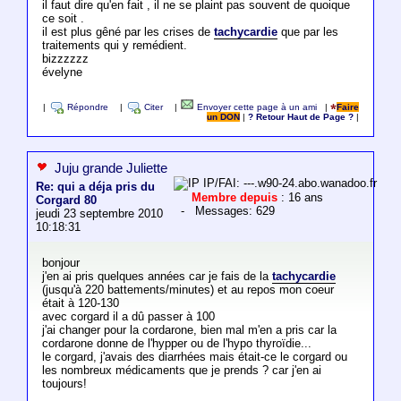
il faut dire qu'en fait , il ne se plaint pas souvent de quoique
ce soit .
il est plus gêné par les crises de
tachycardie
que par les
traitements qui y remédient.
bizzzzzz
évelyne
|
Répondre
|
Citer
|
Envoyer cette page à un ami
|
Faire
un DON
|
? Retour Haut de Page ?
|
Juju grande Juliette
IP/FAI: ---.w90-24.abo.wanadoo.fr
Re: qui a déja pris du
Membre depuis
: 16 ans
Corgard 80
- Messages: 629
jeudi 23 septembre 2010
10:18:31
bonjour
j'en ai pris quelques années car je fais de la
tachycardie
(jusqu'à 220 battements/minutes) et au repos mon coeur
était à 120-130
avec corgard il a dû passer à 100
j'ai changer pour la cordarone, bien mal m'en a pris car la
cordarone donne de l'hypper ou de l'hypo thyroïdie...
le corgard, j'avais des diarrhées mais était-ce le corgard ou
les nombreux médicaments que je prends ? car j'en ai
toujours!