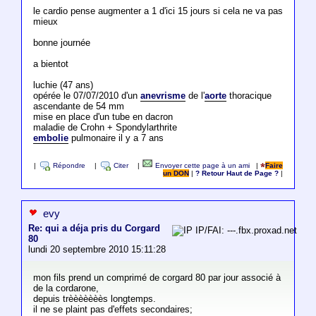
le cardio pense augmenter a 1 d'ici 15 jours si cela ne va pas
mieux
bonne journée
a bientot
luchie (47 ans)
opérée le 07/07/2010 d'un
anevrisme
de l'
aorte
thoracique
ascendante de 54 mm
mise en place d'un tube en dacron
maladie de Crohn + Spondylarthrite
embolie
pulmonaire il y a 7 ans
|
Répondre
|
Citer
|
Envoyer cette page à un ami
|
Faire
un DON
|
? Retour Haut de Page ?
|
evy
Re: qui a déja pris du Corgard
IP/FAI: ---.fbx.proxad.net
80
lundi 20 septembre 2010 15:11:28
mon fils prend un comprimé de corgard 80 par jour associé à
de la cordarone,
depuis trèèèèèèès longtemps.
il ne se plaint pas d'effets secondaires;