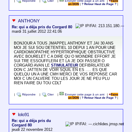
|
Répondre
|
Citer
|
Envoyer cette page à un ami
|
Faire
un DON
|
? Retour Haut de Page ?
|
ANTHONY
IP/FAI: 213.151.180.---
Re: qui a déja pris du Corgard 80
mardi 31 juillet 2012 22:41:06
BONJOUR A TOUS JMAPPEL ANTHONY ET JAI 30 ANS
MOI JE SUI SOU DETENTIEL 10 DEPUI 1 AN POUR UNE
CARDIOMIOPATHIE HYPERTROPHIQUE OBSTRUCTIVE
AVEC BOURELET C A DIRE QU O MOINDRE EFFORT JE
SUI TRE ESSOUFFLER4 ET LA JE DOI PASSER O
CORGARD AVAN LE
STIMULATEUR
DEFIBRILATEUR
DON C JATTEN DE VOIR SQUIL EN ES ..... ES QUE
QUELQU UN A UNE CMH MERCI DE VOS REPONSE CAR
MOI C UN CALVERE TOU LES JOUR JE NE PEU PLU
RIEN FAIRE DU TOU CDLT
|
Répondre
|
Citer
|
Envoyer cette page à un ami
|
Faire
un DON
|
? Retour Haut de Page ?
|
lolo91
Re: qui a déja pris du
IP/FAI: ---.cichlides.jmsp.net
Corgard 80
jeudi 22 novembre 2012