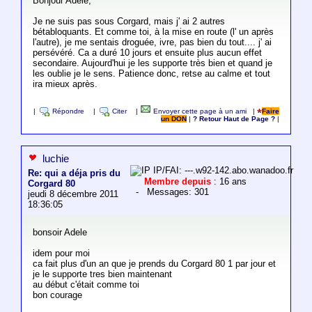
Bonjour Adèle,
Je ne suis pas sous Corgard, mais j' ai 2 autres
bétabloquants. Et comme toi, à la mise en route (l' un après
l'autre), je me sentais droguée, ivre, pas bien du tout.... j' ai
persévéré. Ca a duré 10 jours et ensuite plus aucun effet
secondaire. Aujourd'hui je les supporte très bien et quand je
les oublie je le sens. Patience donc, retse au calme et tout
ira mieux après.
|
Répondre
|
Citer
|
Envoyer cette page à un ami
|
Faire
un DON
|
? Retour Haut de Page ?
|
luchie
IP/FAI: ---.w92-142.abo.wanadoo.fr
Re: qui a déja pris du
Membre depuis
: 16 ans
Corgard 80
- Messages: 301
jeudi 8 décembre 2011
18:36:05
bonsoir Adele
idem pour moi
ca fait plus d'un an que je prends du Corgard 80 1 par jour et
je le supporte tres bien maintenant
au début c'était comme toi
bon courage