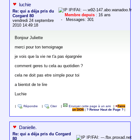
luchie
IP/FAI: ---.w92-147.abo.wanadoo.fr
Re: qui a déja pris du
Membre depuis
: 16 ans
Corgard 80
- Messages: 301
vendredi 24 septembre
2010 14:49:18
Bonjour Juliette
merci pour ton temoignage
je vois que la vie ne t'a pas épargnée
comment geres tu cela au quotidien ?
cela ne doit pas etre simple pour toi
a bientot de te lire
Luchie
|
Répondre
|
Citer
|
Envoyer cette page à un ami
|
Faire
un DON
|
? Retour Haut de Page ?
|
Danielle.
Re: qui a déja pris du Corgard
IP/FAI: ---.fbx.proxad.net
80