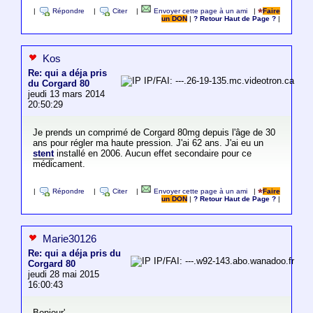
|
Répondre
|
Citer
|
Envoyer cette page à un ami
|
Faire
un DON
|
? Retour Haut de Page ?
|
Kos
Re: qui a déja pris
IP/FAI: ---.26-19-135.mc.videotron.ca
du Corgard 80
jeudi 13 mars 2014
20:50:29
Je prends un comprimé de Corgard 80mg depuis l'âge de 30
ans pour régler ma haute pression. J'ai 62 ans. J'ai eu un
stent
installé en 2006. Aucun effet secondaire pour ce
médicament.
|
Répondre
|
Citer
|
Envoyer cette page à un ami
|
Faire
un DON
|
? Retour Haut de Page ?
|
Marie30126
Re: qui a déja pris du
IP/FAI: ---.w92-143.abo.wanadoo.fr
Corgard 80
jeudi 28 mai 2015
16:00:43
Bonjour'