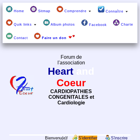
Home
Sitmap
Comprendre
Connaître
Quik links
Album photos
Charte
Facebook
Contact
Faire un don
Forum de
l'association
Heart
and
Coeur
CARDIOPATHIES
CONGENITALES et
Cardiologie
Bienvenu(e)!
S'identifier
S'inscrire