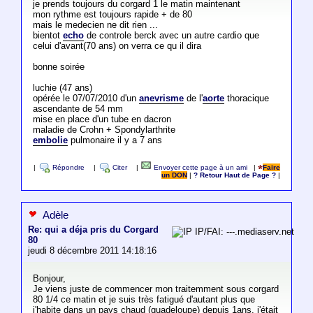
je prends toujours du corgard 1 le matin maintenant
mon rythme est toujours rapide + de 80
mais le medecien ne dit rien ...
bientot
echo
de controle berck avec un autre cardio que
celui d'avant(70 ans) on verra ce qu il dira
bonne soirée
luchie (47 ans)
opérée le 07/07/2010 d'un
anevrisme
de l'
aorte
thoracique
ascendante de 54 mm
mise en place d'un tube en dacron
maladie de Crohn + Spondylarthrite
embolie
pulmonaire il y a 7 ans
|
Répondre
|
Citer
|
Envoyer cette page à un ami
|
Faire
un DON
|
? Retour Haut de Page ?
|
Adèle
Re: qui a déja pris du Corgard
IP/FAI: ---.mediaserv.net
80
jeudi 8 décembre 2011 14:18:16
Bonjour,
Je viens juste de commencer mon traitemment sous corgard
80 1/4 ce matin et je suis très fatigué d'autant plus que
j'habite dans un pays chaud (guadeloupe) depuis 1ans. j'était