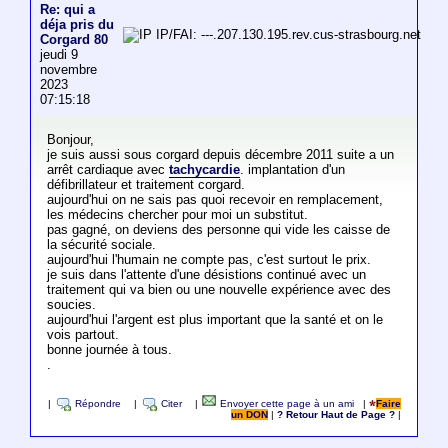
Re: qui a
déja pris du
IP/FAI: ---.207.130.195.rev.cus-strasbourg.net
Corgard 80
jeudi 9
novembre
2023
07:15:18
Bonjour,
je suis aussi sous corgard depuis décembre 2011 suite a un
arrêt cardiaque avec
tachycardie
. implantation d'un
défibrillateur et traitement corgard.
aujourd'hui on ne sais pas quoi recevoir en remplacement,
les médecins chercher pour moi un substitut.
pas gagné, on deviens des personne qui vide les caisse de
la sécurité sociale.
aujourd'hui l'humain ne compte pas, c'est surtout le prix.
je suis dans l'attente d'une désistions continué avec un
traitement qui va bien ou une nouvelle expérience avec des
soucies.
aujourd'hui l'argent est plus important que la santé et on le
vois partout.
bonne journée à tous.
.
|
Répondre
|
Citer
|
Envoyer cette page à un ami
|
Faire
un DON
|
? Retour Haut de Page ?
|