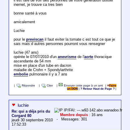
il est rare de voir des personnes de votre génération utiliser
inernet, je trouve ca tres bien
bonne santé à vous
amicalement
Luchie
pour le
previscan
il faut eviter la tomate c est tout ce que je
sais mais d autres personnes pourront vous rensegner
luchie (47 ans)
opérée le 07/07/2010 d'un
anevrisme
de l'
aorte
thoracique
ascendante de 54 mm
mise en place d'un tube en dacron
maladie de Crohn + Spondylarthrite
embolie
pulmonaire il y a 7 ans
|
Répondre
|
Citer
|
Envoyer cette page à un ami
|
Faire
un DON
|
? Retour Haut de Page ?
|
luchie
IP/FAI: ---.w92-142.abo.wanadoo.fr
Re: qui a déja pris du
Membre depuis
: 16 ans
Corgard 80
- Messages: 301
jeudi 30 septembre 2010
17:52:33