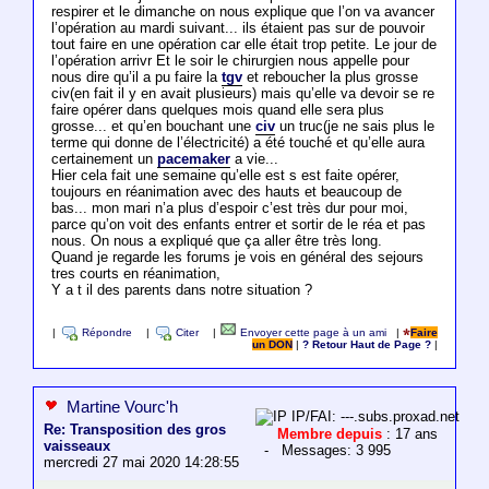
respirer et le dimanche on nous explique que l’on va avancer
l’opération au mardi suivant... ils étaient pas sur de pouvoir
tout faire en une opération car elle était trop petite. Le jour de
l’opération arrivr Et le soir le chirurgien nous appelle pour
nous dire qu’il a pu faire la
tgv
et reboucher la plus grosse
civ(en fait il y en avait plusieurs) mais qu’elle va devoir se re
faire opérer dans quelques mois quand elle sera plus
grosse... et qu’en bouchant une
civ
un truc(je ne sais plus le
terme qui donne de l’électricité) a été touché et qu’elle aura
certainement un
pacemaker
a vie...
Hier cela fait une semaine qu’elle est s est faite opérer,
toujours en réanimation avec des hauts et beaucoup de
bas... mon mari n’a plus d’espoir c’est très dur pour moi,
parce qu’on voit des enfants entrer et sortir de le réa et pas
nous. On nous a expliqué que ça aller être très long.
Quand je regarde les forums je vois en général des sejours
tres courts en réanimation,
Y a t il des parents dans notre situation ?
|
Répondre
|
Citer
|
Envoyer cette page à un ami
|
Faire
un DON
|
? Retour Haut de Page ?
|
Martine Vourc'h
IP/FAI: ---.subs.proxad.net
Re: Transposition des gros
Membre depuis
: 17 ans
vaisseaux
- Messages: 3 995
mercredi 27 mai 2020 14:28:55