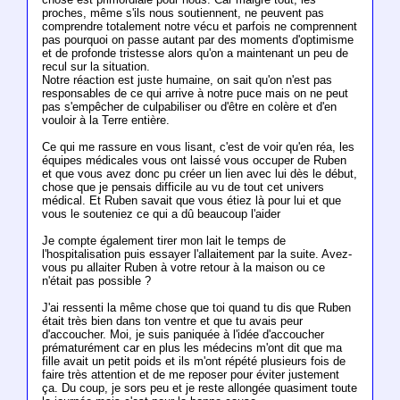
proches, même s'ils nous soutiennent, ne peuvent pas
comprendre totalement notre vécu et parfois ne comprennent
pas pourquoi on passe autant par des moments d'optimisme
et de profonde tristesse alors qu'on a maintenant un peu de
recul sur la situation.
Notre réaction est juste humaine, on sait qu'on n'est pas
responsables de ce qui arrive à notre puce mais on ne peut
pas s'empêcher de culpabiliser ou d'être en colère et d'en
vouloir à la Terre entière.
Ce qui me rassure en vous lisant, c'est de voir qu'en réa, les
équipes médicales vous ont laissé vous occuper de Ruben
et que vous avez donc pu créer un lien avec lui dès le début,
chose que je pensais difficile au vu de tout cet univers
médical. Et Ruben savait que vous étiez là pour lui et que
vous le souteniez ce qui a dû beaucoup l'aider
Je compte également tirer mon lait le temps de
l'hospitalisation puis essayer l'allaitement par la suite. Avez-
vous pu allaiter Ruben à votre retour à la maison ou ce
n'était pas possible ?
J'ai ressenti la même chose que toi quand tu dis que Ruben
était très bien dans ton ventre et que tu avais peur
d'accoucher. Moi, je suis paniquée à l'idée d'accoucher
prématurément car en plus les médecins m'ont dit que ma
fille avait un petit poids et ils m'ont répété plusieurs fois de
faire très attention et de me reposer pour éviter justement
ça. Du coup, je sors peu et je reste allongée quasiment toute