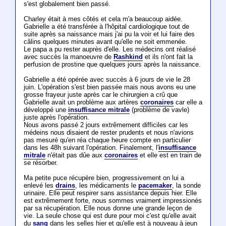
s'est globalement bien passé.
Charley était à mes côtés et cela m'a beaucoup aidée.
Gabrielle a été transférée à l'hôpital cardiologique tout de
suite après sa naissance mais j'ai pu la voir et lui faire des
câlins quelques minutes avant qu'elle ne soit emmenée.
Le papa a pu rester auprès d'elle. Les médecins ont réalisé
avec succès la manoeuvre de
Rashkind
et ils n'ont fait la
perfusion de prostine que quelques jours après la naissance.
Gabrielle a été opérée avec succès à 6 jours de vie le 28
juin. L'opération s'est bien passée mais nous avons eu une
grosse frayeur juste après car le chirurgien a crû que
Gabrielle avait un problème aux artères
coronaires
car elle a
développé une
insuffisance mitrale
(problème de vavle)
juste après l'opération.
Nous avons passé 2 jours extrêmement difficiles car les
médeins nous disaient de rester prudents et nous n'avions
pas mesuré qu'en réa chaque heure compte en particulier
dans les 48h suivant l'opération. Finalement, l'
insuffisance
mitrale
n'était pas dûe aux
coronaires
et elle est en train de
se résorber.
Ma petite puce récupère bien, progressivement on lui a
enlevé les
drains
, les médicaments le
pacemaker
, la sonde
urinaire. Elle peut respirer sans assistance depuis hier. Elle
est extrêmement forte, nous sommes vraiment impressionés
par sa récupération. Elle nous donne une grande leçon de
vie. La seule chose qui est dure pour moi c'est qu'elle avait
du
sang
dans les selles hier et qu'elle est à nouveau à jeun