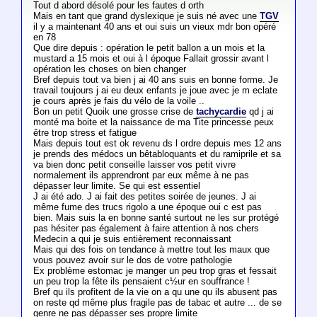
Tout d abord désolé pour les fautes d orth
Mais en tant que grand dyslexique je suis né avec une
TGV
il y a maintenant 40 ans et oui suis un vieux mdr bon opéré
en 78
Que dire depuis : opération le petit ballon a un mois et la
mustard a 15 mois et oui à l époque Fallait grossir avant l
opération les choses on bien changer
Bref depuis tout va bien j ai 40 ans suis en bonne forme. Je
travail toujours j ai eu deux enfants je joue avec je m eclate
je cours après je fais du vélo de la voile ..
Bon un petit Quoik une grosse crise de
tachycardie
qd j ai
monté ma boite et la naissance de ma Tite princesse peux
être trop stress et fatigue
Mais depuis tout est ok revenu ds l ordre depuis mes 12 ans
je prends des médocs un bêtabloquants et du ramiprile et sa
va bien donc petit conseille laisser vos petit vivre
normalement ils apprendront par eux même à ne pas
dépasser leur limite. Se qui est essentiel
J ai été ado. J ai fait des petites soirée de jeunes. J ai
même fume des trucs rigolo a une époque oui c est pas
bien. Mais suis la en bonne santé surtout ne les sur protégé
pas hésiter pas également à faire attention à nos chers
Medecin a qui je suis entièrement reconnaissant
Mais qui des fois on tendance à mettre tout les maux que
vous pouvez avoir sur le dos de votre pathologie
Ex problème estomac je manger un peu trop gras et fessait
un peu trop la fête ils pensaient c½ur en souffrance !
Bref qu ils profitent de la vie on a qu une qu ils abusent pas
on reste qd même plus fragile pas de tabac et autre ... de se
genre ne pas dépasser ses propre limite