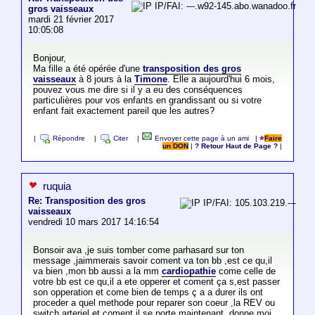
IP/FAI: ---.w92-145.abo.wanadoo.fr
gros vaisseaux
mardi 21 février 2017
10:05:08
Bonjour,
Ma fille a été opérée d'une
transposition des gros
vaisseaux
à 8 jours à la
Timone
. Elle a aujourd'hui 6 mois,
pouvez vous me dire si il y a eu des conséquences
particulières pour vos enfants en grandissant ou si votre
enfant fait exactement pareil que les autres?
|
Répondre
|
Citer
|
Envoyer cette page à un ami
|
Faire
un DON
|
? Retour Haut de Page ?
|
ruquia
Re: Transposition des gros
IP/FAI: 105.103.219.---
vaisseaux
vendredi 10 mars 2017 14:16:54
Bonsoir ava ,je suis tomber come parhasard sur ton
message ,jaimmerais savoir coment va ton bb ,est ce qu,il
va bien ,mon bb aussi a la mm
cardiopathie
come celle de
votre bb est ce qu,il a ete opperer et coment ça s,est passer
son opperation et come bien de temps ç a a durer ils ont
proceder a quel methode pour reparer son coeur ,la REV ou
switch arteriel,et coment il se porte maintenant ,donne moi