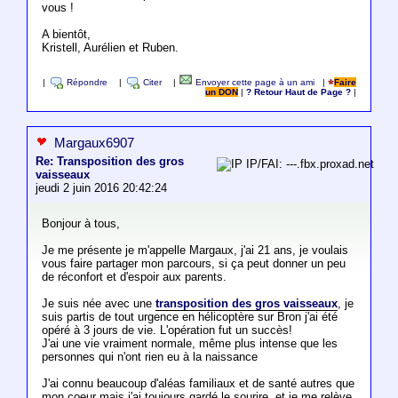
vous !
A bientôt,
Kristell, Aurélien et Ruben.
|
Répondre
|
Citer
|
Envoyer cette page à un ami
|
Faire
un DON
|
? Retour Haut de Page ?
|
Margaux6907
Re: Transposition des gros
IP/FAI: ---.fbx.proxad.net
vaisseaux
jeudi 2 juin 2016 20:42:24
Bonjour à tous,
Je me présente je m'appelle Margaux, j'ai 21 ans, je voulais
vous faire partager mon parcours, si ça peut donner un peu
de réconfort et d'espoir aux parents.
Je suis née avec une
transposition des gros vaisseaux
, je
suis partis de tout urgence en hélicoptère sur Bron j'ai été
opéré à 3 jours de vie. L'opération fut un succès!
J'ai une vie vraiment normale, même plus intense que les
personnes qui n'ont rien eu à la naissance
J'ai connu beaucoup d'aléas familiaux et de santé autres que
mon coeur mais j'ai toujours gardé le sourire, et je me relève