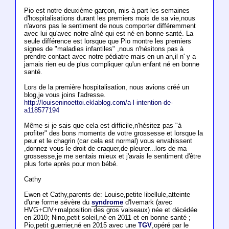
Pio est notre deuxième garçon, mis à part les semaines
d'hospitalisations durant les premiers mois de sa vie,nous
n'avons pas le sentiment de nous comporter différemment
avec lui qu'avec notre aîné qui est né en bonne santé. La
seule différence est lorsque que Pio montre les premiers
signes de "maladies infantiles" ,nous n'hésitons pas à
prendre contact avec notre pédiatre mais en un an,il n' y a
jamais rien eu de plus compliquer qu'un enfant né en bonne
santé.
Lors de la première hospitalisation, nous avions créé un
blog,je vous joins l'adresse.
http://louiseninoettoi.eklablog.com/a-l-intention-de-
a118577194
Même si je sais que cela est difficile,n'hésitez pas "à
profiter" des bons moments de votre grossesse et lorsque la
peur et le chagrin (car cela est normal) vous envahissent
,donnez vous le droit de craquer,de pleurer...lors de ma
grossesse,je me sentais mieux et j'avais le sentiment d'être
plus forte après pour mon bébé.
Cathy
Ewen et Cathy,parents de: Louise,petite libellule,atteinte
d'une forme sévère du
syndrome
d'Ivemark (avec
HVG+CIV+malposition des gros vaiseaux) née et décédée
en 2010; Nino,petit soleil,né en 2011 et en bonne santé ;
Pio,petit guerrier,né en 2015 avec une
TGV
,opéré par le