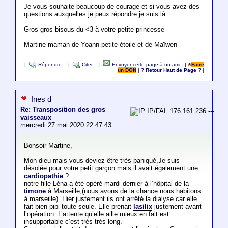
Je vous souhaite beaucoup de courage et si vous avez des
questions auxquelles je peux répondre je suis là.
Gros gros bisous du <3 à votre petite princesse
Martine maman de Yoann petite étoile et de Maïwen
|
Répondre
|
Citer
|
Envoyer cette page à un ami
|
Faire
un DON
|
? Retour Haut de Page ?
|
Ines d
Re: Transposition des gros
IP/FAI: 176.161.236.---
vaisseaux
mercredi 27 mai 2020 22:47:43
Bonsoir Martine,
Mon dieu mais vous deviez être très paniqué,Je suis
désolée pour votre petit garçon mais il avait également une
cardiopathie
?
notre fille Léna a été opéré mardi dernier à l’hôpital de la
timone
à Marseille,(nous avons de la chance nous habitons
à marseille). Hier justement ils ont arrêté la dialyse car elle
fait bien pipi toute seule. Elle prenait
lasilix
justement avant
l’opération. L’attente qu’elle aille mieux en fait est
insupportable c’est très très long.