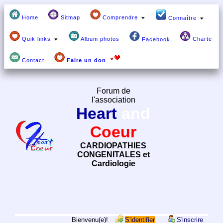
Home
Sitmap
Comprendre
Connaître
Quik links
Album photos
Charte
Facebook
Contact
Faire un don
Forum de
l'association
Heart
and
Coeur
CARDIOPATHIES
CONGENITALES et
Cardiologie
Bienvenu(e)!
S'identifier
S'inscrire