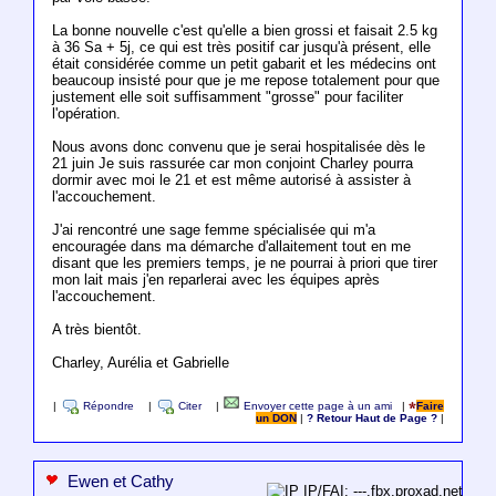
La bonne nouvelle c'est qu'elle a bien grossi et faisait 2.5 kg
à 36 Sa + 5j, ce qui est très positif car jusqu'à présent, elle
était considérée comme un petit gabarit et les médecins ont
beaucoup insisté pour que je me repose totalement pour que
justement elle soit suffisamment "grosse" pour faciliter
l'opération.
Nous avons donc convenu que je serai hospitalisée dès le
21 juin Je suis rassurée car mon conjoint Charley pourra
dormir avec moi le 21 et est même autorisé à assister à
l'accouchement.
J'ai rencontré une sage femme spécialisée qui m'a
encouragée dans ma démarche d'allaitement tout en me
disant que les premiers temps, je ne pourrai à priori que tirer
mon lait mais j'en reparlerai avec les équipes après
l'accouchement.
A très bientôt.
Charley, Aurélia et Gabrielle
|
Répondre
|
Citer
|
Envoyer cette page à un ami
|
Faire
un DON
|
? Retour Haut de Page ?
|
Ewen et Cathy
IP/FAI: ---.fbx.proxad.net