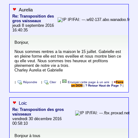
Aurelia
Re: Transposition des
IP/FAI: ---.w92-137.abo.wanadoo.fr
gros vaisseaux
jeudi 8 septembre 2016
16:40:35
Bonjour,
Nous sommes rentres a la maison le 15 juillet. Gabrielle est
en pleine forme elle est tres eveillee et nous montre bien ce
qu elle veut. Nous sommes tres heureux et profitons
pleinement de notre vie a trois.
Charley Aurelia et Gabrielle
|
Répondre
|
Citer
|
Envoyer cette page à un ami
|
Faire
un DON
|
? Retour Haut de Page ?
|
Loic
Re: Transposition des gros
IP/FAI: ---.fbx.proxad.net
vaisseaux
vendredi 30 décembre 2016
00:58:10
Bonjour à tous