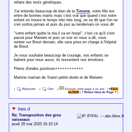
refaire des tests génétiques.
J'ai entendu beaucoup de bien de la
Timone
, votre fille est
entre de bonnes mains mais c'est vrai que quand c'est notre
enfant on trouve le temps très très long, on se dit que l'on ne
s'en sortira jamais et puis du jour au lendemain on vous dit
"votre enfant quitte la réa,il va en hospi", c'est ce qu'il s'est
passé pour Maïwen et puis un soir on nous a dit, vous
rentrer sur Brest demain, elle sera prise en charge à l'hôpital
de Brest.
Je vous souhaite beaucoup de courage, nos enfants se
battent pour nous aussi, ils ressentent nos émotions.
Pleins d'ondes positives++++++++++++
Martine maman de Yoann petite étoile et de Maïwen
|
Répondre
|
Citer
|
Envoyer cette page à un ami
|
Faire
un DON
|
? Retour Haut de Page ?
|
Ines d
Re: Transposition des gros
IP/FAI: ---.abo.bbox.fr
vaisseaux
jeudi 28 mai 2020 16:10:14