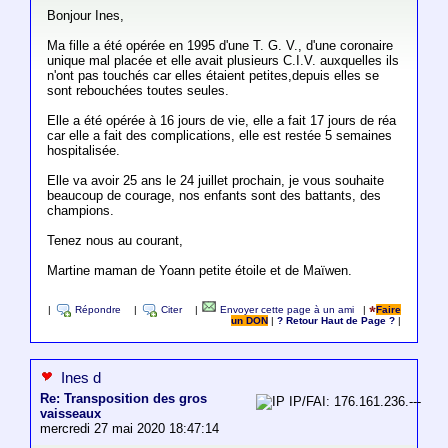
Bonjour Ines,
Ma fille a été opérée en 1995 d'une T. G. V., d'une coronaire
unique mal placée et elle avait plusieurs C.I.V. auxquelles ils
n'ont pas touchés car elles étaient petites,depuis elles se
sont rebouchées toutes seules.
Elle a été opérée à 16 jours de vie, elle a fait 17 jours de réa
car elle a fait des complications, elle est restée 5 semaines
hospitalisée.
Elle va avoir 25 ans le 24 juillet prochain, je vous souhaite
beaucoup de courage, nos enfants sont des battants, des
champions.
Tenez nous au courant,
Martine maman de Yoann petite étoile et de Maïwen.
|
Répondre
|
Citer
|
Envoyer cette page à un ami
|
Faire
un DON
|
? Retour Haut de Page ?
|
Ines d
Re: Transposition des gros
IP/FAI: 176.161.236.---
vaisseaux
mercredi 27 mai 2020 18:47:14