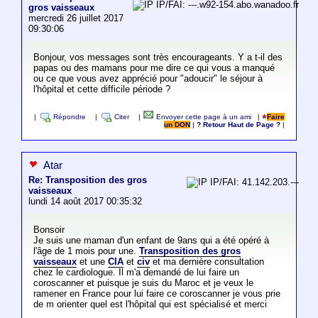
IP/FAI: ---.w92-154.abo.wanadoo.fr
gros vaisseaux
mercredi 26 juillet 2017
09:30:06
Bonjour, vos messages sont très encourageants. Y a t-il des
papas ou des mamans pour me dire ce qui vous a manqué
ou ce que vous avez apprécié pour "adoucir" le séjour à
l'hôpital et cette difficile période ?
|
Répondre
|
Citer
|
Envoyer cette page à un ami
|
Faire
un DON
|
? Retour Haut de Page ?
|
Atar
Re: Transposition des gros
IP/FAI: 41.142.203.---
vaisseaux
lundi 14 août 2017 00:35:32
Bonsoir
Je suis une maman d'un enfant de 9ans qui a été opéré à
l'âge de 1 mois pour une.
Transposition des gros
vaisseaux
et une
CIA
et
civ
et ma dernière consultation
chez le cardiologue. Il m'a demandé de lui faire un
coroscanner et puisque je suis du Maroc et je veux le
ramener en France pour lui faire ce coroscanner je vous prie
de m orienter quel est l'hôpital qui est spécialisé et merci