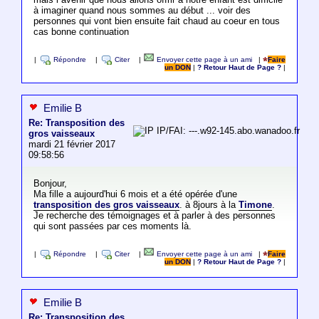
à imaginer quand nous sommes au début ... voir des
personnes qui vont bien ensuite fait chaud au coeur en tous
cas bonne continuation
|
Répondre
|
Citer
|
Envoyer cette page à un ami
|
Faire
un DON
|
? Retour Haut de Page ?
|
Emilie B
Re: Transposition des
IP/FAI: ---.w92-145.abo.wanadoo.fr
gros vaisseaux
mardi 21 février 2017
09:58:56
Bonjour,
Ma fille a aujourd'hui 6 mois et a été opérée d'une
transposition des gros vaisseaux
. à 8jours à la
Timone
.
Je recherche des témoignages et à parler à des personnes
qui sont passées par ces moments là.
|
Répondre
|
Citer
|
Envoyer cette page à un ami
|
Faire
un DON
|
? Retour Haut de Page ?
|
Emilie B
Re: Transposition des