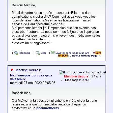
Bonjour Martine,
Merci de votre réponse, c’est rassurant. Elle a eu des
complications c’est à dire? Comment avez-vous vecu les
jours de réanimation ? 5 semaines hospitalisé mais en
service de Cardiopediatrie c’est ca?
Moi personnellement j’ai l’impression que l’on avance pas...
c’est très frustrant. Là nous sommes à 8jours de l’opération
et pas d’avancée majeure. Ils enlevent des médicaments les
remettent par la suite...
c’est vraiment angoissant...
|
Répondre
|
Citer
|
Envoyer cette page à un ami
|
Faire
un DON
|
? Retour Haut de Page ?
|
Martine Vourc'h
IP/FAI: ---.subs.proxad.net
Re: Transposition des gros
Membre depuis
: 17 ans
vaisseaux
- Messages: 3 995
mercredi 27 mai 2020 22:05:03
Bonsoir Ines,
Oui Maïwen a fait des complications en réa, elle a fait une
jaunisse, une gastro, une défaillance cardiaque, un
chylotorax et un
pneumothorax
.