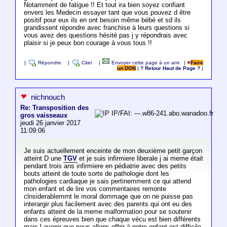
Notamment de fatigue !! Et tout ira bien soyez confiant
envers les Medecin essayer tant que vous pouvez d être
positif pour eux ils en ont besoin même bébé et sd ils
grandissent répondre avec franchise à leurs questions si
vous avez des questions hésité pas j y répondrais avec
plaisir si je peux bon courage à vous tous !!
|
Répondre
|
Citer
|
Envoyer cette page à un ami
|
Faire
un DON
|
? Retour Haut de Page ?
|
nichnouch
Re: Transposition des
IP/FAI: ---.w86-241.abo.wanadoo.fr
gros vaisseaux
jeudi 26 janvier 2017
11:09:06
Je suis actuellement enceinte de mon deuxième petit garçon
atteint D une
TGV
et je suis infirmiere liberale j ai meme était
pendant trois ans infirmiere en pédiatrie avec des petits
bouts atteint de toute sorte de pathologie dont les
pathologies cardiaque je sais pertinemment ce qui attend
mon enfant et de lire vos commentaires remonte
clnsiderablemrnt le moral dommage que on ne puisse pas
interargir plus facilement avec des parents qui ont eu des
enfants atteint de la meme malformation pour se soutenir
dans ces épreuves bien que chaque vécu est bien différents
mais l avenir que nous allons offrir à notre enfant est difficile