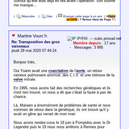
Surtout qu’elle etait deja en rea avant l’opération. Son sourire
me manque...
|
Répondre
|
Citer
|
Envoyer cette page à un ami
|
Faire
un DON
|
? Retour Haut de Page ?
|
Martine Vourc'h
IP/FAI: ---.subs.proxad.net
Re: Transposition des gros
Membre depuis
: 17 ans
vaisseaux
- Messages: 3 995
jeudi 28 mai 2020 07:44:24
Bonjour Inès,
Oui Yoann avait une
coarctation
de l'
aorte
, un retour
veineux pulmonaire anormal, des C.I.V. et une sténose de la
valve
mitrale.
En 1995, nous avons fait des recherches génétiques et ils
n'ont rien trouvé, on nous a dit que c'était la faute à pas de
chance.
Là, Maïwen a énormément de problèmes de santé et nous
sommes de retour dans la génétique, ils ont trouvé qu'il y
avait un gêne qui venait de mon mari.
Nous avons rendez-vous le 18 juin à Pompidou avec le Dr
Legendre puis le 19 nous nous arrêtons à Rennes pour