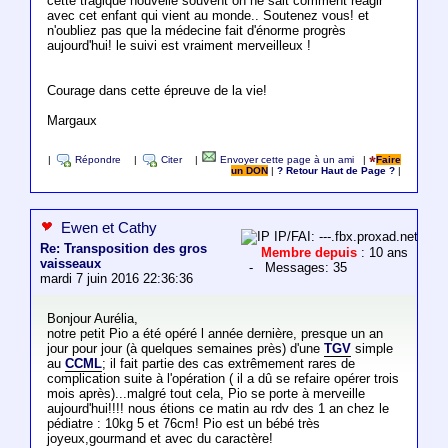
cette tragique nouvelle souvent on ne sait comment réagir
avec cet enfant qui vient au monde.. Soutenez vous! et
n'oubliez pas que la médecine fait d'énorme progrès
aujourd'hui! le suivi est vraiment merveilleux !
Courage dans cette épreuve de la vie!
Margaux
|
Répondre
|
Citer
|
Envoyer cette page à un ami
|
Faire
un DON
|
? Retour Haut de Page ?
|
Ewen et Cathy
IP/FAI: ---.fbx.proxad.net
Re: Transposition des gros
Membre depuis
: 10 ans
vaisseaux
- Messages: 35
mardi 7 juin 2016 22:36:36
Bonjour Aurélia,
notre petit Pio a été opéré l année dernière, presque un an
jour pour jour (à quelques semaines près) d'une
TGV
simple
au
CCML
; il fait partie des cas extrêmement rares de
complication suite à l'opération ( il a dû se refaire opérer trois
mois après)...malgré tout cela, Pio se porte à merveille
aujourd'hui!!!! nous étions ce matin au rdv des 1 an chez le
pédiatre : 10kg 5 et 76cm! Pio est un bébé très
joyeux,gourmand et avec du caractère!