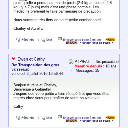
alors qu'elle a perdu pas mal de poids (2.4 kg au lieu de 2.8
kg il y a 7 jours) mais c'est une phase normale. Les
médecins préfèrent le faire par mesure de précaution.
Nous sommes très fiers de notre petite combattante!
Charley et Aurélia
|
Répondre
|
Citer
|
Envoyer cette page à un ami
|
Faire
un DON
|
? Retour Haut de Page ?
|
Ewen et Cathy
IP/FAI: ---.fbx.proxad.net
Re: Transposition des gros
Membre depuis
: 10 ans
vaisseaux
- Messages: 35
vendredi 8 juillet 2016 18:56:44
Bonjour Aurélia et Charley,
Bienvenue à Gabrielle!
J'espère que votre petite a bien récupéré et que vous êtes
rentrés chez vous pour profiter de votre nouvelle vie.
Cathy
|
Répondre
|
Citer
|
Envoyer cette page à un ami
|
Faire
un DON
|
? Retour Haut de Page ?
|