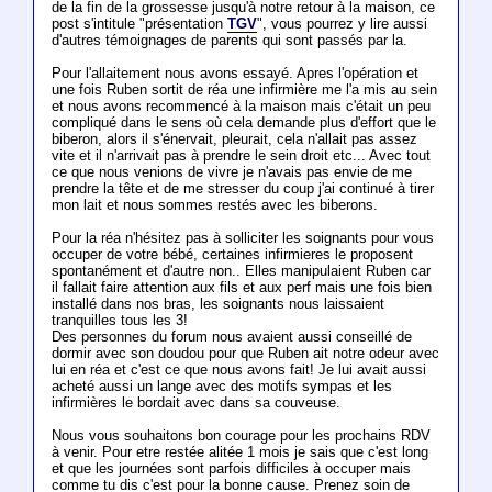
de la fin de la grossesse jusqu'à notre retour à la maison, ce
post s'intitule "présentation
TGV
", vous pourrez y lire aussi
d'autres témoignages de parents qui sont passés par la.
Pour l'allaitement nous avons essayé. Apres l'opération et
une fois Ruben sortit de réa une infirmière me l'a mis au sein
et nous avons recommencé à la maison mais c'était un peu
compliqué dans le sens où cela demande plus d'effort que le
biberon, alors il s'énervait, pleurait, cela n'allait pas assez
vite et il n'arrivait pas à prendre le sein droit etc... Avec tout
ce que nous venions de vivre je n'avais pas envie de me
prendre la tête et de me stresser du coup j'ai continué à tirer
mon lait et nous sommes restés avec les biberons.
Pour la réa n'hésitez pas à solliciter les soignants pour vous
occuper de votre bébé, certaines infirmieres le proposent
spontanément et d'autre non.. Elles manipulaient Ruben car
il fallait faire attention aux fils et aux perf mais une fois bien
installé dans nos bras, les soignants nous laissaient
tranquilles tous les 3!
Des personnes du forum nous avaient aussi conseillé de
dormir avec son doudou pour que Ruben ait notre odeur avec
lui en réa et c'est ce que nous avons fait! Je lui avait aussi
acheté aussi un lange avec des motifs sympas et les
infirmières le bordait avec dans sa couveuse.
Nous vous souhaitons bon courage pour les prochains RDV
à venir. Pour etre restée alitée 1 mois je sais que c'est long
et que les journées sont parfois difficiles à occuper mais
comme tu dis c'est pour la bonne cause. Prenez soin de