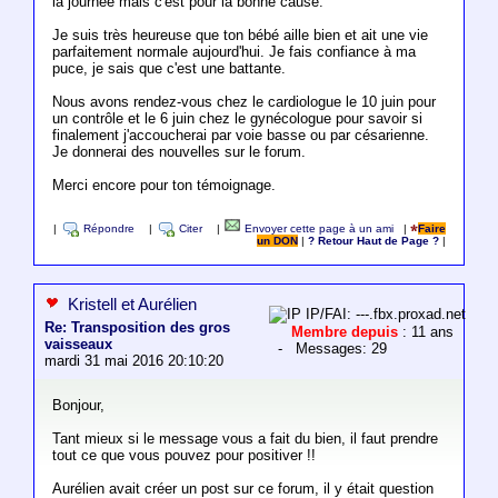
la journée mais c'est pour la bonne cause.
Je suis très heureuse que ton bébé aille bien et ait une vie
parfaitement normale aujourd'hui. Je fais confiance à ma
puce, je sais que c'est une battante.
Nous avons rendez-vous chez le cardiologue le 10 juin pour
un contrôle et le 6 juin chez le gynécologue pour savoir si
finalement j'accoucherai par voie basse ou par césarienne.
Je donnerai des nouvelles sur le forum.
Merci encore pour ton témoignage.
|
Répondre
|
Citer
|
Envoyer cette page à un ami
|
Faire
un DON
|
? Retour Haut de Page ?
|
Kristell et Aurélien
IP/FAI: ---.fbx.proxad.net
Re: Transposition des gros
Membre depuis
: 11 ans
vaisseaux
- Messages: 29
mardi 31 mai 2016 20:10:20
Bonjour,
Tant mieux si le message vous a fait du bien, il faut prendre
tout ce que vous pouvez pour positiver !!
Aurélien avait créer un post sur ce forum, il y était question