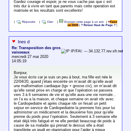
Gardez courage et espoir, je ne vous cache pas que c est
trés dur à vivre en tant que parents mais cette operation est
matrisée et les resultats sont excellents!
|
Répondre
|
Citer
|
Envoyer cette page à un ami
|
Faire
un DON
|
? Retour Haut de Page ?
|
Ines d
Re: Transposition des gros
IP/FAI: ---.34.132.77.rev.sfr.net
vaisseaux
mercredi 27 mai 2020
14:05:19
Bonjour,
Je vous écris car je suis un peu à bout, ma fille est née le
22/04/20, quand j’étais enceinte on m’avait dit qu’elle avait
une malformation cardiaque (tgv + grosse civ), on m’avait dit
qu’elle serait prise en charge et que l’opération se passera
vers 3 à 6 semaines de vie et qu’elle aura une vie normale...
on l’a eu a la maison, et chaque semaine on avait rdv avec
le Cardiopediatre et après chaque rdv on fesait un petit
sejour en service de Cardiopediatrie la premiere fois pour lui
administrer un médicament et la deuxième fois pour qu’elle
prenne du poids pour l’opération. Seulement à 3 semaine elle
etait déjà très fatigué et ne elle perdait beaucoup de poids à
cause de sa maladie qui prenait le dessus elle a était
transférée un jeudi en réanimation pour l’aider à mieux