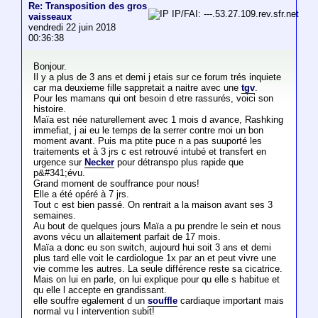
Re: Transposition des gros
IP/FAI: ---.53.27.109.rev.sfr.net
vaisseaux
vendredi 22 juin 2018
00:36:38
Bonjour.
Il y a plus de 3 ans et demi j etais sur ce forum trés inquiete
car ma deuxieme fille sappretait a naitre avec une
tgv
.
Pour les mamans qui ont besoin d etre rassurés, voici son
histoire.
Maïa est née naturellement avec 1 mois d avance, Rashking
immefiat, j ai eu le temps de la serrer contre moi un bon
moment avant. Puis ma ptite puce n a pas suuporté les
traitements et à 3 jrs c est retrouvé intubé et transfert en
urgence sur
Necker
pour détranspo plus rapide que
p&#341;évu.
Grand moment de souffrance pour nous!
Elle a été opéré à 7 jrs.
Tout c est bien passé. On rentrait a la maison avant ses 3
semaines.
Au bout de quelques jours Maïa a pu prendre le sein et nous
avons vécu un allaitement parfait de 17 mois.
Maïa a donc eu son switch, aujourd hui soit 3 ans et demi
plus tard elle voit le cardiologue 1x par an et peut vivre une
vie comme les autres. La seule différence reste sa cicatrice.
Mais on lui en parle, on lui explique pour qu elle s habitue et
qu elle l accepte en grandissant.
elle souffre egalement d un
souffle
cardiaque important mais
normal vu l intervention subit!