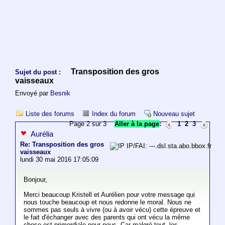
Transposition des gros
Sujet du post :
vaisseaux
Envoyé par
Besnik
Liste des forums
Index du forum
Nouveau sujet
Page 2 sur 3
Aller à la page
:
1
2
3
Aurélia
Re: Transposition des gros
IP/FAI: ---.dsl.sta.abo.bbox.fr
vaisseaux
lundi 30 mai 2016 17:05:09
Bonjour,
Merci beaucoup Kristell et Aurélien pour votre message qui
nous touche beaucoup et nous redonne le moral. Nous ne
sommes pas seuls à vivre (ou à avoir vécu) cette épreuve et
le fait d'échanger avec des parents qui ont vécu la même
chose est primordiale pour nous. Car malgré tout, les