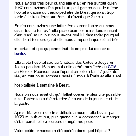
Nous avions très peur quand elle était en réa surtout qu'en
1982 nous avions déjà perdu un petit garçon dans le même
hôpital à cause du cardio-pédiatre de Brest qui avait trop
tardé à le transférer sur Paris, il n'avait que 2 mois.
En réa nous avions une infirmière extraordinaire qui nous
disait tout le temps " elle pisse bien, les reins fonctionnent
c'est bien" et un jour nous avons osé lui demander pourquoi
elle disait toujours ça et elle nous a répondu que c'était très
important et que ça permettrait de ne plus lui donner de
lasilix
.
Elle a été hospitalisée au Château des Côtes à Jouys en
Josas pendant 16 jours, puis elle a été transférée au
CCML
au Plessis Robinson pour l'opération, elle a fait 17 jours de
réa, en tout nous sommes restés 1 mois à Paris et elle a été
hospitalisée 1 semaine à Brest.
Nous on nous avait dit qu'il fallait opérer le plus vite possible
mais l'opération a été retardée à cause de la jaunisse et de
la gastro.
Après, Maïwen a été très difficile à nourrir, elle buvait par
10/20 ml nuit et jour, puis quand elle a commencé à manger
c'était pareil, elle a toujours mangé très peux.
Votre petite princesse a été opérée dans quel hôpital ?