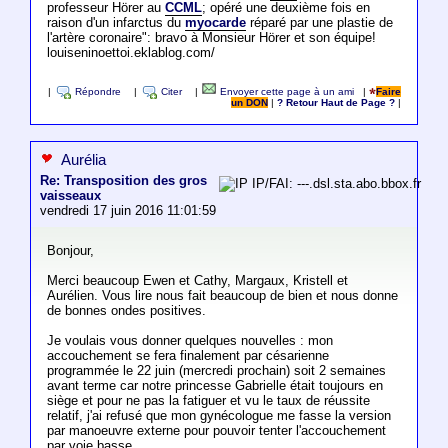
professeur Hörer au
CCML
; opéré une deuxième fois en
raison d'un infarctus du
myocarde
réparé par une plastie de
l'artère coronaire": bravo à Monsieur Hörer et son équipe!
louiseninoettoi.eklablog.com/
|
Répondre
|
Citer
|
Envoyer cette page à un ami
|
Faire
un DON
|
? Retour Haut de Page ?
|
Aurélia
Re: Transposition des gros
IP/FAI: ---.dsl.sta.abo.bbox.fr
vaisseaux
vendredi 17 juin 2016 11:01:59
Bonjour,
Merci beaucoup Ewen et Cathy, Margaux, Kristell et
Aurélien. Vous lire nous fait beaucoup de bien et nous donne
de bonnes ondes positives.
Je voulais vous donner quelques nouvelles : mon
accouchement se fera finalement par césarienne
programmée le 22 juin (mercredi prochain) soit 2 semaines
avant terme car notre princesse Gabrielle était toujours en
siège et pour ne pas la fatiguer et vu le taux de réussite
relatif, j'ai refusé que mon gynécologue me fasse la version
par manoeuvre externe pour pouvoir tenter l'accouchement
par voie basse.