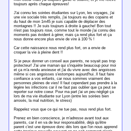
toujours après chaque épreuves!
J'ai connu les soirées étudiantes sur Lyon, les voyages, j'ai
une vie sociale très remplis, j'ai toujours eu des copains et
du haut de mon 1m45 je suis capable de déplacer des
montagnes !! Je suis toujours à droite à gauche! Bon tout
n'est pas toujours rose, comme tout le monde j'ai connu des
moments pas évident à gérer, mais ça rend plus fort et ça
nous donne encore plus envie de vire à 100 % !
Car cette naissance nous rend plus fort, on a envie de
croquer la vie à pleine dent !!
Si je peux donner un conseil aux parents, ne soyait pas trop
protecteur! J'ai une maman qui s'inquiète beaucoup pour moi
et ça m'a rendu anxieuse et j'ai du vivre avec des angoisses
même si ces angoisses s'estompes aujourd'hui..Il faut faire
confiance a vos enfants, car nous sommes vraiment des
personnes pleines de vies! Il faut cependant pas prendre à la
légère les infections car il ne faut pas oublier que ça peut se
reporter sur notre coeur. Pour ma part j'ai un peu négligé ça
lors de ma vie étudiante sur Lyon (entre les soirées bien
arrosés, la mal nutrition, le stress)
Rappelez vous que ce qui ne tue pas, nous rend plus fort.
Prenez en bien conscience, je m'adresse avant tout aux
parents, car il en va de leur responsabilité, déjà qu'être
parent c'est une épreuve donc dés lors que l'on nous apprend