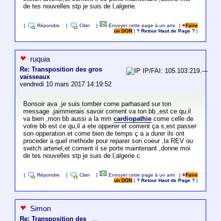
de tes nouvelles stp je suis de l,algerie.
|
Répondre
|
Citer
|
Envoyer cette page à un ami
|
Faire
un DON
|
? Retour Haut de Page ?
|
ruquia
Re: Transposition des gros
IP/FAI: 105.103.219.---
vaisseaux
vendredi 10 mars 2017 14:19:52
Bonsoir ava ,je suis tomber come parhasard sur ton
message ,jaimmerais savoir coment va ton bb ,est ce qu,il
va bien ,mon bb aussi a la mm
cardiopathie
come celle de
votre bb est ce qu,il a ete opperer et coment ça s,est passer
son opperation et come bien de temps ç a a durer ils ont
proceder a quel methode pour reparer son coeur ,la REV ou
switch arteriel,et coment il se porte maintenant ,donne moi
de tes nouvelles stp je suis de l,algerie.c
|
Répondre
|
Citer
|
Envoyer cette page à un ami
|
Faire
un DON
|
? Retour Haut de Page ?
|
Simon
Re: Transposition des