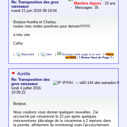
Re: Transposition des gros
Membre depuis
: 10 ans
vaisseaux
- Messages: 35
mardi 21 juin 2016 09:19:04
Bonjour Aurélia et Charley,
toutes mes ondes positives pour demain!!!!!!!!!
à très vite
Cathy
|
Répondre
|
Citer
|
Envoyer cette page à un ami
|
Faire
un DON
|
? Retour Haut de Page ?
|
Aurélia
Re: Transposition des
IP/FAI: ---.w92-144.abo.wanadoo.fr
gros vaisseaux
lundi 4 juillet 2016
10:00:22
Bonjour,
Nous voulions vous donner quelques nouvelles. J'ai
accouché par césarienne le 22 juin après quelques
mésaventures (décalage de la césarienne à 2 reprises dans
la journée, affolement du monitoring) mais l'accouchement