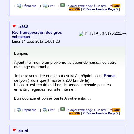
|
Répondre
|
Citer
|
Envoyer cette page à un ami
|
Faire
un DON
|
? Retour Haut de Page ?
|
Sasa
Re: Transposition des gros
IP/FAI: 37.175.222.---
vaisseaux
lundi 14 août 2017 14:01:23
Bonjour,
Ayant moi même un probleme au coeur de naissance votre
message me touche.
Je peux vous dire que je suis suivi A l hôpital Louis
Pradel
de lyon ( alors que J habite à 200 km de la)
L hôpital est réputé est bcq de service spéciale pour les
enfants , regardez leur site internet!
Bon courage et bonne Santé A votre enfant .
|
Répondre
|
Citer
|
Envoyer cette page à un ami
|
Faire
un DON
|
? Retour Haut de Page ?
|
amel