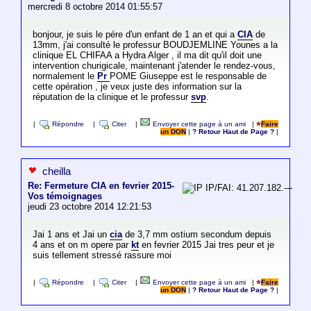
mercredi 8 octobre 2014 01:55:57
bonjour, je suis le pére d'un enfant de 1 an et qui a
CIA
de
13mm, j'ai consulté le professur BOUDJEMLINE Younes a la
clinique EL CHIFAA a Hydra Alger , il ma dit qu'il doit une
intervention churigicale, maintenant j'atender le rendez-vous,
normalement le
Pr
POME Giuseppe est le responsable de
cette opération , je veux juste des information sur la
réputation de la clinique et le professur
svp
.
|
Répondre
|
Citer
|
Envoyer cette page à un ami
|
Faire
un DON
|
? Retour Haut de Page ?
|
cheilla
Re: Fermeture CIA en fevrier 2015-
IP/FAI: 41.207.182.---
Vos témoignages
jeudi 23 octobre 2014 12:21:53
Jai 1 ans et Jai un
cia
de 3,7 mm ostium secondum depuis
4 ans et on m opere par
kt
en fevrier 2015 Jai tres peur et je
suis tellement stressé rassure moi
|
Répondre
|
Citer
|
Envoyer cette page à un ami
|
Faire
un DON
|
? Retour Haut de Page ?
|