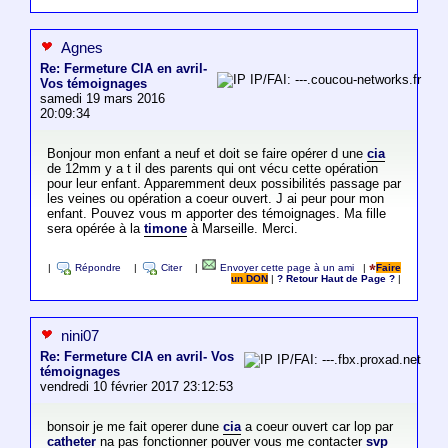
Agnes
Re: Fermeture CIA en avril-
IP/FAI: ---.coucou-networks.fr
Vos témoignages
samedi 19 mars 2016
20:09:34
Bonjour mon enfant a neuf et doit se faire opérer d une
cia
de 12mm y a t il des parents qui ont vécu cette opération
pour leur enfant. Apparemment deux possibilités passage par
les veines ou opération a coeur ouvert. J ai peur pour mon
enfant. Pouvez vous m apporter des témoignages. Ma fille
sera opérée à la
timone
à Marseille. Merci.
|
Répondre
|
Citer
|
Envoyer cette page à un ami
|
Faire
un DON
|
? Retour Haut de Page ?
|
nini07
Re: Fermeture CIA en avril- Vos
IP/FAI: ---.fbx.proxad.net
témoignages
vendredi 10 février 2017 23:12:53
bonsoir je me fait operer dune
cia
a coeur ouvert car lop par
catheter
na pas fonctionner pouver vous me contacter
svp