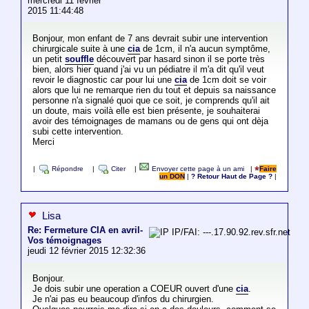
mercredi 11 février
2015 11:44:48
Bonjour, mon enfant de 7 ans devrait subir une intervention
chirurgicale suite à une
cia
de 1cm, il n'a aucun symptôme,
un petit
souffle
découvert par hasard sinon il se porte très
bien, alors hier quand j'ai vu un pédiatre il m'a dit qu'il veut
revoir le diagnostic car pour lui une
cia
de 1cm doit se voir
alors que lui ne remarque rien du tout et depuis sa naissance
personne n'a signalé quoi que ce soit, je comprends qu'il ait
un doute, mais voilà elle est bien présente, je souhaiterai
avoir des témoignages de mamans ou de gens qui ont dèja
subi cette intervention.
Merci
|
Répondre
|
Citer
|
Envoyer cette page à un ami
|
Faire
un DON
|
? Retour Haut de Page ?
|
Lisa
Re: Fermeture CIA en avril-
IP/FAI: ---.17.90.92.rev.sfr.net
Vos témoignages
jeudi 12 février 2015 12:32:36
Bonjour.
Je dois subir une operation a COEUR ouvert d'une
cia
.
Je n'ai pas eu beaucoup d'infos du chirurgien.