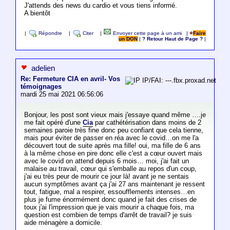
J'attends des news du cardio et vous tiens informé.
A bientôt
|
Répondre
|
Citer
|
Envoyer cette page à un ami
|
Faire
un DON
|
? Retour Haut de Page ?
|
adelien
Re: Fermeture CIA en avril- Vos
IP/FAI: ---.fbx.proxad.net
témoignages
mardi 25 mai 2021 06:56:06
Bonjour, les post sont vieux mais j'essaye quand même ….je
me fait opéré d'une
Cia
par cathétérisation dans moins de 2
semaines paroie très fine donc peu confiant que cela tienne,
mais pour éviter de passer en réa avec le covid…on me l'a
découvert tout de suite après ma fille! oui, ma fille de 6 ans
à la même chose en pire donc elle c'est a cœur ouvert mais
avec le covid on attend depuis 6 mois… moi, j'ai fait un
malaise au travail, cœur qui s'emballe au repos d'un coup,
j'ai eu très peur de mourir ce jour là! avant je ne sentais
aucun symptômes avant ça j'ai 27 ans maintenant je ressent
tout, fatigue, mal a respirer, essoufflements intenses…en
plus je fume énormément donc quand je fait des crises de
toux j'ai l'impression que je vais mourir a chaque fois, ma
question est combien de temps d'arrêt de travail? je suis
aide ménagère a domicile.