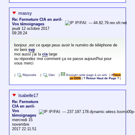
massy
Re: Fermeture CIA en avril-
IP/FAI: ---.44.82.79.rev.sfr.net
Vos témoignages
jeudi 12 octobre 2017
09:28:24
bonjour ,est ce queje peux avoir le numéro de téléphone de
mr beni
svp
moi aussi j'ai la
cia
large
ou répondez moi comment ça se passe aujourd'hui pour
vous merci
|
Répondre
|
Citer
|
Envoyer cette page à un ami
|
Faire
un DON
|
? Retour Haut de Page ?
|
Isabelle17
Re: Fermeture
CIA en avril-
Vos
IP/FAI: ---.237.197.178.dynamic.wless.lssmb00p
témoignages
mercredi 15
novembre
2017 22:11:51