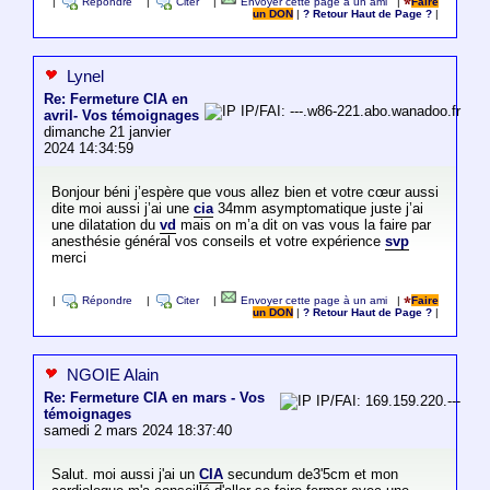
|
Répondre
|
Citer
|
Envoyer cette page à un ami
|
Faire
un DON
|
? Retour Haut de Page ?
|
Lynel
Re: Fermeture CIA en
IP/FAI: ---.w86-221.abo.wanadoo.fr
avril- Vos témoignages
dimanche 21 janvier
2024 14:34:59
Bonjour béni j’espère que vous allez bien et votre cœur aussi
dite moi aussi j’ai une
cia
34mm asymptomatique juste j’ai
une dilatation du
vd
mais on m’a dit on vas vous la faire par
anesthésie général vos conseils et votre expérience
svp
merci
|
Répondre
|
Citer
|
Envoyer cette page à un ami
|
Faire
un DON
|
? Retour Haut de Page ?
|
NGOIE Alain
Re: Fermeture CIA en mars - Vos
IP/FAI: 169.159.220.---
témoignages
samedi 2 mars 2024 18:37:40
Salut. moi aussi j'ai un
CIA
secundum de3'5cm et mon