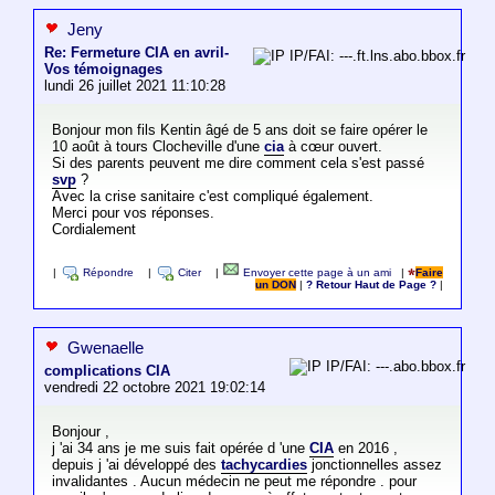
Jeny
Re: Fermeture CIA en avril-
IP/FAI: ---.ft.lns.abo.bbox.fr
Vos témoignages
lundi 26 juillet 2021 11:10:28
Bonjour mon fils Kentin âgé de 5 ans doit se faire opérer le
10 août à tours Clocheville d'une
cia
à cœur ouvert.
Si des parents peuvent me dire comment cela s'est passé
svp
?
Avec la crise sanitaire c'est compliqué également.
Merci pour vos réponses.
Cordialement
|
Répondre
|
Citer
|
Envoyer cette page à un ami
|
Faire
un DON
|
? Retour Haut de Page ?
|
Gwenaelle
IP/FAI: ---.abo.bbox.fr
complications CIA
vendredi 22 octobre 2021 19:02:14
Bonjour ,
j 'ai 34 ans je me suis fait opérée d 'une
CIA
en 2016 ,
depuis j 'ai développé des
tachycardies
jonctionnelles assez
invalidantes . Aucun médecin ne peut me répondre . pour