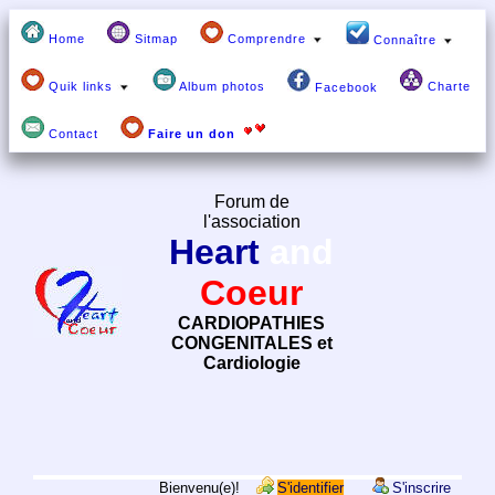
Home
Sitmap
Comprendre
Connaître
Quik links
Album photos
Charte
Facebook
Contact
Faire un don
Forum de
l'association
Heart
and
Coeur
CARDIOPATHIES
CONGENITALES et
Cardiologie
Bienvenu(e)!
S'identifier
S'inscrire