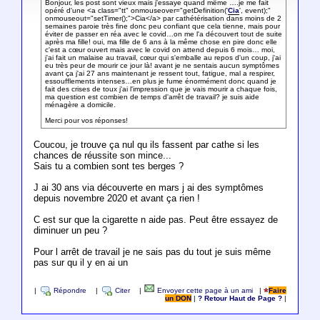
Bonjour, les post sont vieux mais j'essaye quand même ….je me fait
opéré d'une <a class="tt" onmouseover="getDefinition('
Cia
', event);"
onmouseout="setTimer();">Cia</a> par cathétérisation dans moins de 2
semaines paroie très fine donc peu confiant que cela tienne, mais pour
éviter de passer en réa avec le covid…on me l'a découvert tout de suite
après ma fille! oui, ma fille de 6 ans à la même chose en pire donc elle
c'est a cœur ouvert mais avec le covid on attend depuis 6 mois… moi,
j'ai fait un malaise au travail, cœur qui s'emballe au repos d'un coup, j'ai
eu très peur de mourir ce jour là! avant je ne sentais aucun symptômes
avant ça j'ai 27 ans maintenant je ressent tout, fatigue, mal a respirer,
essoufflements intenses…en plus je fume énormément donc quand je
fait des crises de toux j'ai l'impression que je vais mourir a chaque fois,
ma question est combien de temps d'arrêt de travail? je suis aide
ménagère a domicile.
Merci pour vos réponses!
Coucou, je trouve ça nul qu ils fassent par cathe si les
chances de réussite son mince...
Sais tu a combien sont tes berges ?
J ai 30 ans via découverte en mars j ai des symptômes
depuis novembre 2020 et avant ça rien !
C est sur que la cigarette n aide pas. Peut être essayez de
diminuer un peu ?
Pour l arrêt de travail je ne sais pas du tout je suis même
pas sur qu il y en ai un
|
Répondre
|
Citer
|
Envoyer cette page à un ami
|
Faire
un DON
|
? Retour Haut de Page ?
|