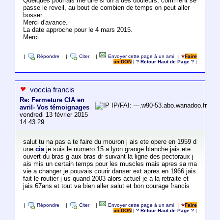
Quelques pourrais me dire si on a des douleurs, comment se
passe le reveil, au bout de combien de temps on peut aller
bosser....
Merci d'avance.
La date approche pour le 4 mars 2015.
Merci
|
Répondre
|
Citer
|
Envoyer cette page à un ami
|
Faire
un DON
|
? Retour Haut de Page ?
|
voccia francis
Re: Fermeture CIA en
IP/FAI: ---.w90-53.abo.wanadoo.fr
avril- Vos témoignages
vendredi 13 février 2015
14:43:29
salut tu na pas a te faire du mouron j ais ete opere en 1959 d
une
cia
je suis le numero 15 a lyon grange blanche jais ete
ouvert du bras g aux bras dr suivant la ligne des pectoraux j
ais mis un certain temps pour les muscles mais apres sa ma
vie a changer je pouvais courir danser ext apres en 1966 jais
fait le routier j us quand 2003 alors actuel je a la retraite et
jais 67ans et tout va bien aller salut et bon courage francis
|
Répondre
|
Citer
|
Envoyer cette page à un ami
|
Faire
un DON
|
? Retour Haut de Page ?
|