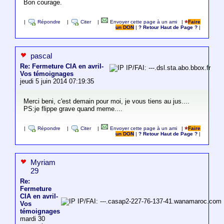
Bon courage.
|
Répondre
|
Citer
|
Envoyer cette page à un ami
|
Faire
un DON
|
? Retour Haut de Page ?
|
pascal
Re: Fermeture CIA en avril-
IP/FAI: ---.dsl.sta.abo.bbox.fr
Vos témoignages
jeudi 5 juin 2014 07:19:35
Merci beni, c'est demain pour moi, je vous tiens au jus....
PS:je flippe grave quand meme....
|
Répondre
|
Citer
|
Envoyer cette page à un ami
|
Faire
un DON
|
? Retour Haut de Page ?
|
Myriam
29
Re:
Fermeture
CIA en avril-
IP/FAI: ---.casap2-227-76-137-41.wanamaroc.com
Vos
témoignages
mardi 30