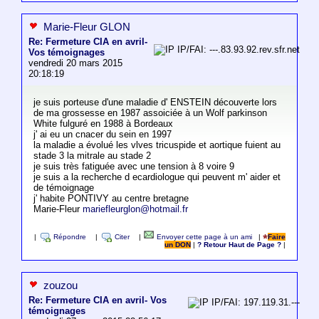
Marie-Fleur GLON
Re: Fermeture CIA en avril-
IP/FAI: ---.83.93.92.rev.sfr.net
Vos témoignages
vendredi 20 mars 2015
20:18:19
je suis porteuse d'une maladie d' ENSTEIN découverte lors
de ma grossesse en 1987 assoiciée à un Wolf parkinson
White fulguré en 1988 à Bordeaux
j' ai eu un cnacer du sein en 1997
la maladie a évolué les vlves tricuspide et aortique fuient au
stade 3 la mitrale au stade 2
je suis très fatiguée avec une tension à 8 voire 9
je suis a la recherche d ecardiologue qui peuvent m' aider et
de témoignage
j' habite PONTIVY au centre bretagne
Marie-Fleur
mariefleurglon@hotmail.fr
|
Répondre
|
Citer
|
Envoyer cette page à un ami
|
Faire
un DON
|
? Retour Haut de Page ?
|
zouzou
Re: Fermeture CIA en avril- Vos
IP/FAI: 197.119.31.---
témoignages