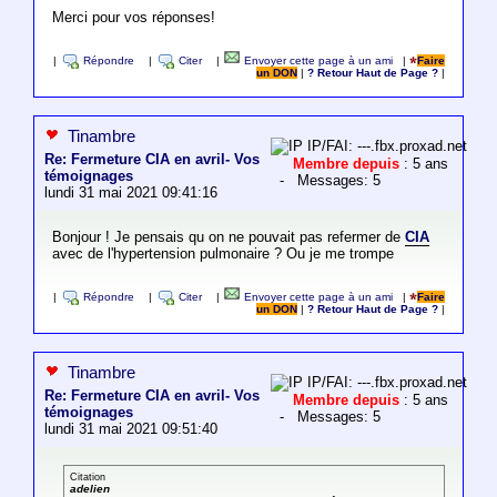
Merci pour vos réponses!
|
Répondre
|
Citer
|
Envoyer cette page à un ami
|
Faire
un DON
|
? Retour Haut de Page ?
|
Tinambre
IP/FAI: ---.fbx.proxad.net
Re: Fermeture CIA en avril- Vos
Membre depuis
: 5 ans
témoignages
- Messages: 5
lundi 31 mai 2021 09:41:16
Bonjour ! Je pensais qu on ne pouvait pas refermer de
CIA
avec de l'hypertension pulmonaire ? Ou je me trompe
|
Répondre
|
Citer
|
Envoyer cette page à un ami
|
Faire
un DON
|
? Retour Haut de Page ?
|
Tinambre
IP/FAI: ---.fbx.proxad.net
Re: Fermeture CIA en avril- Vos
Membre depuis
: 5 ans
témoignages
- Messages: 5
lundi 31 mai 2021 09:51:40
Citation
adelien