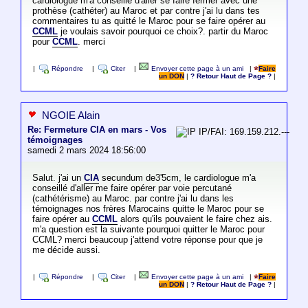
cardiologue m'a conseillé d'aller se faire fermer avec une
prothèse (cathéter) au Maroc et par contre j'ai lu dans tes
commentaires tu as quitté le Maroc pour se faire opérer au
CCML
je voulais savoir pourquoi ce choix?. partir du Maroc
pour
CCML
. merci
|
Répondre
|
Citer
|
Envoyer cette page à un ami
|
Faire
un DON
|
? Retour Haut de Page ?
|
NGOIE Alain
Re: Fermeture CIA en mars - Vos
IP/FAI: 169.159.212.---
témoignages
samedi 2 mars 2024 18:56:00
Salut. j'ai un
CIA
secundum de3'5cm, le cardiologue m'a
conseillé d'aller me faire opérer par voie percutané
(cathétérisme) au Maroc. par contre j'ai lu dans les
témoignages nos frères Marocains quitte le Maroc pour se
faire opérer au
CCML
alors qu'ils pouvaient le faire chez ais.
m'a question est la suivante pourquoi quitter le Maroc pour
CCML? merci beaucoup j'attend votre réponse pour que je
me décide aussi.
|
Répondre
|
Citer
|
Envoyer cette page à un ami
|
Faire
un DON
|
? Retour Haut de Page ?
|