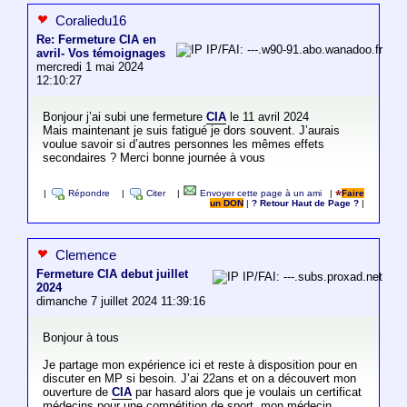
Coraliedu16
Re: Fermeture CIA en
IP/FAI: ---.w90-91.abo.wanadoo.fr
avril- Vos témoignages
mercredi 1 mai 2024
12:10:27
Bonjour j’ai subi une fermeture
CIA
le 11 avril 2024
Mais maintenant je suis fatigué je dors souvent. J’aurais
voulue savoir si d’autres personnes les mêmes effets
secondaires ? Merci bonne journée à vous
|
Répondre
|
Citer
|
Envoyer cette page à un ami
|
Faire
un DON
|
? Retour Haut de Page ?
|
Clemence
Fermeture CIA debut juillet
IP/FAI: ---.subs.proxad.net
2024
dimanche 7 juillet 2024 11:39:16
Bonjour à tous
Je partage mon expérience ici et reste à disposition pour en
discuter en MP si besoin. J’ai 22ans et on a découvert mon
ouverture de
CIA
par hasard alors que je voulais un certificat
médecins pour une compétition de sport, mon médecin