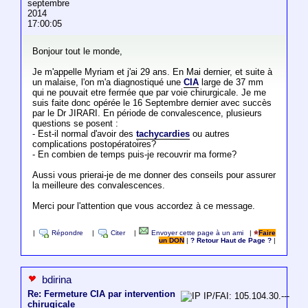
septembre
2014
17:00:05
Bonjour tout le monde,
Je m'appelle Myriam et j'ai 29 ans. En Mai dernier, et suite à
un malaise, l'on m'a diagnostiqué une
CIA
large de 37 mm
qui ne pouvait etre fermée que par voie chirurgicale. Je me
suis faite donc opérée le 16 Septembre dernier avec succès
par le Dr JIRARI. En période de convalescence, plusieurs
questions se posent :
- Est-il normal d'avoir des
tachycardies
ou autres
complications postopératoires?
- En combien de temps puis-je recouvrir ma forme?
Aussi vous prierai-je de me donner des conseils pour assurer
la meilleure des convalescences.
Merci pour l'attention que vous accordez à ce message.
|
Répondre
|
Citer
|
Envoyer cette page à un ami
|
Faire
un DON
|
? Retour Haut de Page ?
|
bdirina
Re: Fermeture CIA par intervention
IP/FAI: 105.104.30.---
chirugicale