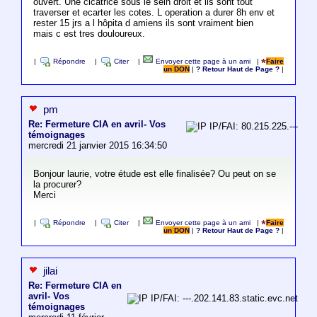
ouvert. Une cicatrice sous le sein droit et ils sont tout
traverser et ecarter les cotes. L operation a durer 8h env et
rester 15 jrs a l hôpita d amiens ils sont vraiment bien
mais c est tres douloureux.
|
Répondre
|
Citer
|
Envoyer cette page à un ami
|
Faire
un DON
|
? Retour Haut de Page ?
|
pm
Re: Fermeture CIA en avril- Vos
IP/FAI: 80.215.225.---
témoignages
mercredi 21 janvier 2015 16:34:50
Bonjour laurie, votre étude est elle finalisée? Ou peut on se
la procurer?
Merci
|
Répondre
|
Citer
|
Envoyer cette page à un ami
|
Faire
un DON
|
? Retour Haut de Page ?
|
jilai
Re: Fermeture CIA en
avril- Vos
IP/FAI: ---.202.141.83.static.evc.net
témoignages