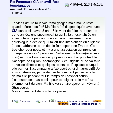
Re: Fermeture CIA en avril- Vos
IP/FAI: 213.175.138.---
témoignages
mercredi 13 septembre 2017
11:18:54
Je viens de lire tous vos témoignages mais moi je reste
quand même inquiète! Ma fille a été diagnostiquée avec une
CIA
quand elle avait 3 ans. Elle vient de faire, au cours de
cette année, une pneumopathie qui l'a fait hospitalisée en
soins intensifs pendant une semaine. Finalement, son
cardiologue a décidé qu'ill fallait une intervention chirurgicale.
Je suis africaine, et on doit la faire opérer en France. C'est
très cher pour nous, et il y a une association qui prend en
charge ce genre d'opérations. Notre seul problème(avec mon
mari) est que l'association qui prendra en charge notre fille
n'accepte pas qu'on l'acompagne. Ceci signifie qu'on va faire
sa valise d'habits et quelques jouets, on l'explique pourquoi
elle part, on l'accompagne à l'aéroport et lui dit aurevoir!!! Je
suis si stressée, je me demande comment je vais être loin
de ma fille pendant tout le temps de l'hospitalisation.
J'ai besoin des cas pareils pour témoigner, cela me fera
énormement du bien. Ma fille va se faire opérer en Février à
Strasbourg.
Merci infinement de vos témoignages.
|
Répondre
|
Citer
|
Envoyer cette page à un ami
|
Faire
un DON
|
? Retour Haut de Page ?
|