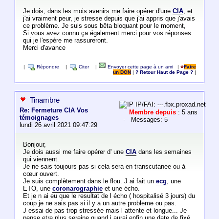
Je dois, dans les mois avenirs me faire opérer d'une
CIA
, et
j'ai vraiment peur, je stresse depuis que j'ai appris que j'avais
ce problème. Je suis sous bêta bloquant pour le moment,
Si vous avez connu ça également merci pour vos réponses
qui je l'espère me rassureront.
Merci d'avance
|
Répondre
|
Citer
|
Envoyer cette page à un ami
|
Faire
un DON
|
? Retour Haut de Page ?
|
Tinambre
IP/FAI: ---.fbx.proxad.net
Re: Fermeture CIA Vos
Membre depuis
: 5 ans
témoignages
- Messages: 5
lundi 26 avril 2021 09:47:29
Bonjour,
Je dois aussi me faire opérer d' une
CIA
dans les semaines
qui viennent.
Je ne sais toujours pas si cela sera en transcutanee ou à
cœur ouvert.
Je suis complètement dans le flou. J ai fait un
ecg
, une
ETO, une
coronarographie
et une écho.
Et je n ai eu que le resultat de l écho ( hospitalisé 3 jours) du
coup je ne sais pas si il y a un autre probleme ou pas.
J essai de pas trop stressée mais l attente et longue... Je
pense etre plus sereine quand j aurai enfin une date de fixé.