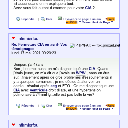
Et aussi quand on m expliquera tout.
Avez vous fait autant d examen pour votre
CIA
?
|
Répondre
|
Citer
|
Envoyer cette page à un ami
|
Faire
un DON
|
? Retour Haut de Page ?
|
Infirmierfou
Re: Fermeture CIA en avril- Vos
IP/FAI: ---.fbx.proxad.net
témoignages
lundi 17 mai 2021 00:20:23
Bonjour, j'ai 47ans.
Bon , ben moi aussi on m'a diagnostiqué une
CIA
. Quand
j'étais jeune, on m'a dit que j'avais un
WPW
, sans en être
sûr...finalement après de gros problèmes d'essouflements il
y a quelques semaines , je me décide à aller voir un
cardio...résultat après
ecg
et ETO...On me diagnostique une
CIA
avec
ventricule
droit dilaté, et une hypertension
pulmonaire à 74mmHg...elle est pas belle la vie?
|
Répondre
|
Citer
|
Envoyer cette page à un ami
|
Faire
un DON
|
? Retour Haut de Page ?
|
Infirmierfou