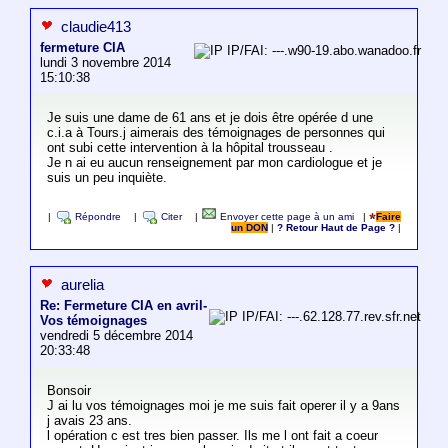
claudie413
fermeture CIA
IP/FAI: ---.w90-19.abo.wanadoo.fr
lundi 3 novembre 2014
15:10:38
Je suis une dame de 61 ans et je dois être opérée d une
c.i.a à Tours.j aimerais des témoignages de personnes qui
ont subi cette intervention à la hôpital trousseau .
Je n ai eu aucun renseignement par mon cardiologue et je
suis un peu inquiète.
|
Répondre
|
Citer
|
Envoyer cette page à un ami
|
Faire
un DON
|
? Retour Haut de Page ?
|
aurelia
Re: Fermeture CIA en avril-
IP/FAI: ---.62.128.77.rev.sfr.net
Vos témoignages
vendredi 5 décembre 2014
20:33:48
Bonsoir
J ai lu vos témoignages moi je me suis fait operer il y a 9ans
j avais 23 ans.
l opération c est tres bien passer. Ils me l ont fait a coeur