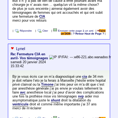
eux il n 'y a pas de lien de cause à effet pourtant avant ma
chirurgie je n' avais rien ... quelqu'un vit la même chose?
de plus je suis enceinte j aimerai également avoir des
témoignages de femmes qui ont accouchés et qui ont subit
une fermeture de
CIA
merci pour vos retours
|
Répondre
|
Citer
|
Envoyer cette page à un ami
|
Faire
un DON
|
? Retour Haut de Page ?
|
Lynel
Re: Fermeture CIA en
IP/FAI: ---.w86-221.abo.wanadoo.fr
avril- Vos témoignages
samedi 20 janvier 2024
15:33:42
Bjr je vous écris car on m’a diagnostiqué une
cia
de 34 mm
je doit refaire l’eto je la ferais à Marseille j’hésite entre hopital
privé clairval ou la
Timone
j’ai très peur on m’a dit que c’est
par anesthésie générale j’ai ps envie je voulais tellement la
faire
avc
anesthésie local j’ai peur d’avoir des complications
une fois la prothèse mise vis témoignages
svp
aider moi
asymptomatique juste le
shunt
droit la dilatation du
ventricule
droit et comme même importante j’ai 37 ans
merci de m’éclairer