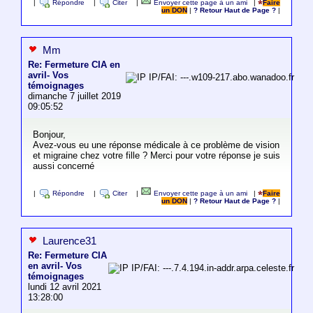
|
Répondre
|
Citer
|
Envoyer cette page à un ami
|
Faire
un DON
|
? Retour Haut de Page ?
|
Mm
Re: Fermeture CIA en
avril- Vos
IP/FAI: ---.w109-217.abo.wanadoo.fr
témoignages
dimanche 7 juillet 2019
09:05:52
Bonjour,
Avez-vous eu une réponse médicale à ce problème de vision
et migraine chez votre fille ? Merci pour votre réponse je suis
aussi concerné
|
Répondre
|
Citer
|
Envoyer cette page à un ami
|
Faire
un DON
|
? Retour Haut de Page ?
|
Laurence31
Re: Fermeture CIA
en avril- Vos
IP/FAI: ---.7.4.194.in-addr.arpa.celeste.fr
témoignages
lundi 12 avril 2021
13:28:00