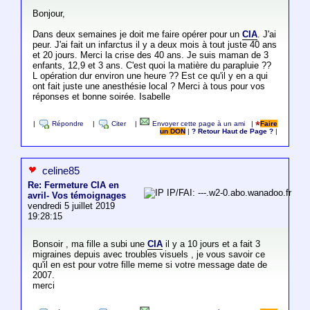
Bonjour,
Dans deux semaines je doit me faire opérer pour un
CIA
. J'ai
peur. J'ai fait un infarctus il y a deux mois à tout juste 40 ans
et 20 jours. Merci la crise des 40 ans. Je suis maman de 3
enfants, 12,9 et 3 ans. C'est quoi la matière du parapluie ??
L opération dur environ une heure ?? Est ce qu'il y en a qui
ont fait juste une anesthésie local ? Merci à tous pour vos
réponses et bonne soirée. Isabelle
|
Répondre
|
Citer
|
Envoyer cette page à un ami
|
Faire
un DON
|
? Retour Haut de Page ?
|
celine85
Re: Fermeture CIA en
IP/FAI: ---.w2-0.abo.wanadoo.fr
avril- Vos témoignages
vendredi 5 juillet 2019
19:28:15
Bonsoir , ma fille a subi une
CIA
il y a 10 jours et a fait 3
migraines depuis avec troubles visuels , je vous savoir ce
qu'il en est pour votre fille meme si votre message date de
2007.
merci