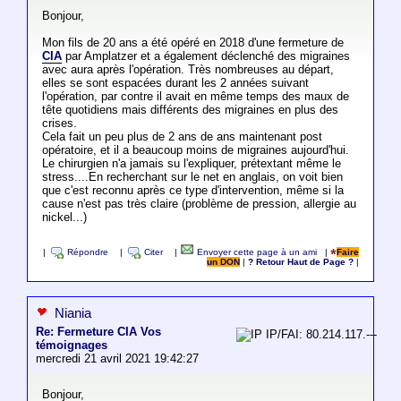
Bonjour,
Mon fils de 20 ans a été opéré en 2018 d'une fermeture de
CIA
par Amplatzer et a également déclenché des migraines
avec aura après l'opération. Très nombreuses au départ,
elles se sont espacées durant les 2 années suivant
l'opération, par contre il avait en même temps des maux de
tête quotidiens mais différents des migraines en plus des
crises.
Cela fait un peu plus de 2 ans de ans maintenant post
opératoire, et il a beaucoup moins de migraines aujourd'hui.
Le chirurgien n'a jamais su l'expliquer, prétextant même le
stress....En recherchant sur le net en anglais, on voit bien
que c'est reconnu après ce type d'intervention, même si la
cause n'est pas très claire (problème de pression, allergie au
nickel...)
|
Répondre
|
Citer
|
Envoyer cette page à un ami
|
Faire
un DON
|
? Retour Haut de Page ?
|
Niania
Re: Fermeture CIA Vos
IP/FAI: 80.214.117.---
témoignages
mercredi 21 avril 2021 19:42:27
Bonjour,