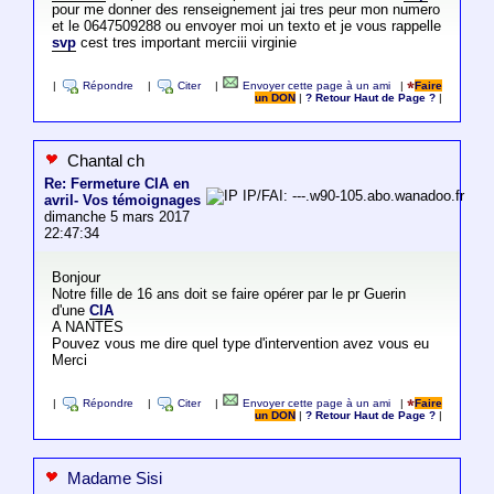
pour me donner des renseignement jai tres peur mon numero
et le 0647509288 ou envoyer moi un texto et je vous rappelle
svp
cest tres important merciii virginie
|
Répondre
|
Citer
|
Envoyer cette page à un ami
|
Faire
un DON
|
? Retour Haut de Page ?
|
Chantal ch
Re: Fermeture CIA en
IP/FAI: ---.w90-105.abo.wanadoo.fr
avril- Vos témoignages
dimanche 5 mars 2017
22:47:34
Bonjour
Notre fille de 16 ans doit se faire opérer par le pr Guerin
d'une
CIA
A NANTES
Pouvez vous me dire quel type d'intervention avez vous eu
Merci
|
Répondre
|
Citer
|
Envoyer cette page à un ami
|
Faire
un DON
|
? Retour Haut de Page ?
|
Madame Sisi