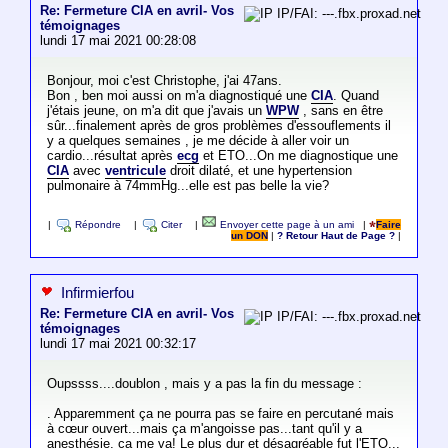
Re: Fermeture CIA en avril- Vos
IP/FAI: ---.fbx.proxad.net
témoignages
lundi 17 mai 2021 00:28:08
Bonjour, moi c'est Christophe, j'ai 47ans.
Bon , ben moi aussi on m'a diagnostiqué une
CIA
. Quand
j'étais jeune, on m'a dit que j'avais un
WPW
, sans en être
sûr...finalement après de gros problèmes d'essouflements il
y a quelques semaines , je me décide à aller voir un
cardio...résultat après
ecg
et ETO...On me diagnostique une
CIA
avec
ventricule
droit dilaté, et une hypertension
pulmonaire à 74mmHg...elle est pas belle la vie?
|
Répondre
|
Citer
|
Envoyer cette page à un ami
|
Faire
un DON
|
? Retour Haut de Page ?
|
Infirmierfou
Re: Fermeture CIA en avril- Vos
IP/FAI: ---.fbx.proxad.net
témoignages
lundi 17 mai 2021 00:32:17
Oupssss....doublon , mais y a pas la fin du message :
. Apparemment ça ne pourra pas se faire en percutané mais
à cœur ouvert...mais ça m'angoisse pas...tant qu'il y a
anesthésie, ça me va! Le plus dur et désagréable fut l'ETO...