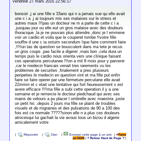
vendredi 27 mars 2015 22:56:17
bonsoir ,j ai une fille e 33ans qui n a jamais sue qu elle avait
une c i a ,j ai toujours mis ses malaises sur le stress et
autres maux !!!pas un docteur ne m a parle de cette c i a
,jusquau jour ou elle eut un gros malaise avec des douleurs
thoracique ,la je ne pouvais plus attendre ,donc je l emmene
voir un cardio et voila que le couperet tombe !!votre fille
souffre d une c ia ostuim secondum !que faire comment faire
,!!!!un tas de question se bousculent dans ma tete je recus
un gros coups ,pas facile a digerer ,mais bon ,cela dura un
temps puis le cardio nous orienta vers une clinique faisant
ces operations percutanee !!!on a mit 8 mois pour y parvenir
,car le medecin francais venait tres rarements vu les
problemes de securites ,finalement a pres plusieurs
peripeties le medecin en question vint et ma fille put enfin
faire se faire operer par une fermeture percutane elle avait
22mmm et c etait une tentative qui fort heureusement s est
avere efficace !!!!ma fille a subi cette operation il y a une
semaine et je remercie le docteur piedchaud qui avec ses
mains de velours a pu placer l ombrelle avec maestria ,juste
un petit hic ,depuis 2 jours ma fille se plaint de troubles
visuels et de migraines et des pulsations de 90 a 100 des
fois est ce normale ?????sinon elle n a plus ces douleurs
atrocesqui lui gachait la vie avous tous un bizou d algerie
amicalement votre
|
Répondre
|
Citer
|
Envoyer cette page à un ami
|
Faire
un DON
|
? Retour Haut de Page ?
|