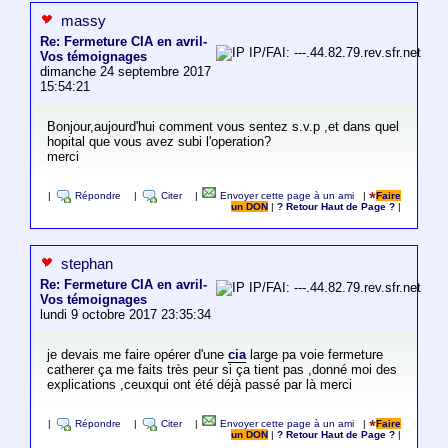
massy
Re: Fermeture CIA en avril-
IP/FAI: ---.44.82.79.rev.sfr.net
Vos témoignages
dimanche 24 septembre 2017
15:54:21
Bonjour,aujourd'hui comment vous sentez s.v.p ,et dans quel
hopital que vous avez subi l'operation?
merci
|
Répondre
|
Citer
|
Envoyer cette page à un ami
|
Faire
un DON
|
? Retour Haut de Page ?
|
stephan
Re: Fermeture CIA en avril-
IP/FAI: ---.44.82.79.rev.sfr.net
Vos témoignages
lundi 9 octobre 2017 23:35:34
je devais me faire opérer d'une
cia
large pa voie fermeture
catherer ça me faits très peur si ça tient pas ,donné moi des
explications ,ceuxqui ont été déjà passé par là merci
|
Répondre
|
Citer
|
Envoyer cette page à un ami
|
Faire
un DON
|
? Retour Haut de Page ?
|