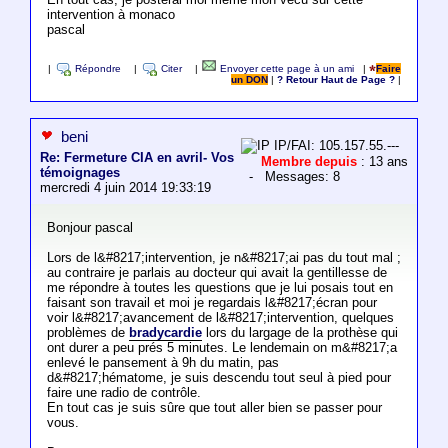
intervention à monaco
pascal
|
Répondre
|
Citer
|
Envoyer cette page à un ami
|
Faire
un DON
|
? Retour Haut de Page ?
|
beni
IP/FAI: 105.157.55.---
Re: Fermeture CIA en avril- Vos
Membre depuis
: 13 ans
témoignages
- Messages: 8
mercredi 4 juin 2014 19:33:19
Bonjour pascal
Lors de l&#8217;intervention, je n&#8217;ai pas du tout mal ;
au contraire je parlais au docteur qui avait la gentillesse de
me répondre à toutes les questions que je lui posais tout en
faisant son travail et moi je regardais l&#8217;écran pour
voir l&#8217;avancement de l&#8217;intervention, quelques
problèmes de
bradycardie
lors du largage de la prothèse qui
ont durer a peu prés 5 minutes. Le lendemain on m&#8217;a
enlevé le pansement à 9h du matin, pas
d&#8217;hématome, je suis descendu tout seul à pied pour
faire une radio de contrôle.
En tout cas je suis sûre que tout aller bien se passer pour
vous.