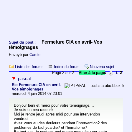
Fermeture CIA en avril- Vos
Sujet du post :
témoignages
Envoyé par
Carole
Liste des forums
Index du forum
Nouveau sujet
Page 2 sur 2
Aller à la page
:
1
2
pascal
Re: Fermeture CIA en avril-
IP/FAI: ---.dsl.sta.abo.bbox.fr
Vos témoignages
mercredi 4 juin 2014 07:23:01
Bonjour beni et merci pour votre témoignage....
Je suis un peu rassuré...
Moi je rentre jeudi apres midi pour une intervention
vendredi....
Avez vous eu des douleurs pendant l'intervention? des
problemes de tachycardie? et l'hématome?
En tout cas, je posterai moi meme mon vécu sur cette