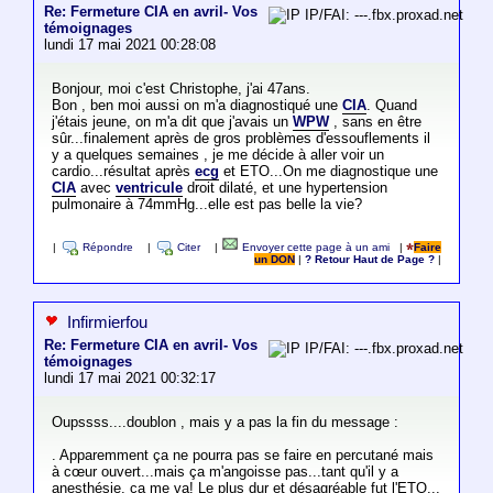
Re: Fermeture CIA en avril- Vos
IP/FAI: ---.fbx.proxad.net
témoignages
lundi 17 mai 2021 00:28:08
Bonjour, moi c'est Christophe, j'ai 47ans.
Bon , ben moi aussi on m'a diagnostiqué une
CIA
. Quand
j'étais jeune, on m'a dit que j'avais un
WPW
, sans en être
sûr...finalement après de gros problèmes d'essouflements il
y a quelques semaines , je me décide à aller voir un
cardio...résultat après
ecg
et ETO...On me diagnostique une
CIA
avec
ventricule
droit dilaté, et une hypertension
pulmonaire à 74mmHg...elle est pas belle la vie?
|
Répondre
|
Citer
|
Envoyer cette page à un ami
|
Faire
un DON
|
? Retour Haut de Page ?
|
Infirmierfou
Re: Fermeture CIA en avril- Vos
IP/FAI: ---.fbx.proxad.net
témoignages
lundi 17 mai 2021 00:32:17
Oupssss....doublon , mais y a pas la fin du message :
. Apparemment ça ne pourra pas se faire en percutané mais
à cœur ouvert...mais ça m'angoisse pas...tant qu'il y a
anesthésie, ça me va! Le plus dur et désagréable fut l'ETO...