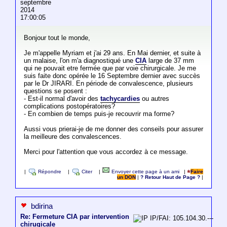
septembre
2014
17:00:05
Bonjour tout le monde,
Je m'appelle Myriam et j'ai 29 ans. En Mai dernier, et suite à
un malaise, l'on m'a diagnostiqué une
CIA
large de 37 mm
qui ne pouvait etre fermée que par voie chirurgicale. Je me
suis faite donc opérée le 16 Septembre dernier avec succès
par le Dr JIRARI. En période de convalescence, plusieurs
questions se posent :
- Est-il normal d'avoir des
tachycardies
ou autres
complications postopératoires?
- En combien de temps puis-je recouvrir ma forme?
Aussi vous prierai-je de me donner des conseils pour assurer
la meilleure des convalescences.
Merci pour l'attention que vous accordez à ce message.
|
Répondre
|
Citer
|
Envoyer cette page à un ami
|
Faire
un DON
|
? Retour Haut de Page ?
|
bdirina
Re: Fermeture CIA par intervention
IP/FAI: 105.104.30.---
chirugicale