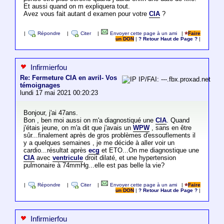
Et aussi quand on m expliquera tout.
Avez vous fait autant d examen pour votre
CIA
?
|
Répondre
|
Citer
|
Envoyer cette page à un ami
|
Faire
un DON
|
? Retour Haut de Page ?
|
Infirmierfou
Re: Fermeture CIA en avril- Vos
IP/FAI: ---.fbx.proxad.net
témoignages
lundi 17 mai 2021 00:20:23
Bonjour, j'ai 47ans.
Bon , ben moi aussi on m'a diagnostiqué une
CIA
. Quand
j'étais jeune, on m'a dit que j'avais un
WPW
, sans en être
sûr...finalement après de gros problèmes d'essouflements il
y a quelques semaines , je me décide à aller voir un
cardio...résultat après
ecg
et ETO...On me diagnostique une
CIA
avec
ventricule
droit dilaté, et une hypertension
pulmonaire à 74mmHg...elle est pas belle la vie?
|
Répondre
|
Citer
|
Envoyer cette page à un ami
|
Faire
un DON
|
? Retour Haut de Page ?
|
Infirmierfou