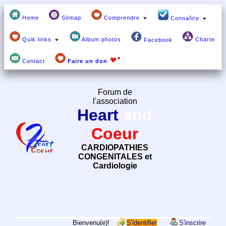
Home
Sitmap
Comprendre
Connaître
Quik links
Album photos
Charte
Facebook
Contact
Faire un don
Forum de
l'association
Heart
and
Coeur
CARDIOPATHIES
CONGENITALES et
Cardiologie
Bienvenu(e)!
S'identifier
S'inscrire