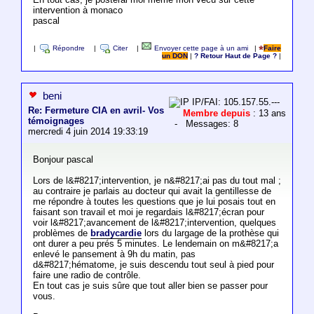
intervention à monaco
pascal
|
Répondre
|
Citer
|
Envoyer cette page à un ami
|
Faire
un DON
|
? Retour Haut de Page ?
|
beni
IP/FAI: 105.157.55.---
Re: Fermeture CIA en avril- Vos
Membre depuis
: 13 ans
témoignages
- Messages: 8
mercredi 4 juin 2014 19:33:19
Bonjour pascal
Lors de l&#8217;intervention, je n&#8217;ai pas du tout mal ;
au contraire je parlais au docteur qui avait la gentillesse de
me répondre à toutes les questions que je lui posais tout en
faisant son travail et moi je regardais l&#8217;écran pour
voir l&#8217;avancement de l&#8217;intervention, quelques
problèmes de
bradycardie
lors du largage de la prothèse qui
ont durer a peu prés 5 minutes. Le lendemain on m&#8217;a
enlevé le pansement à 9h du matin, pas
d&#8217;hématome, je suis descendu tout seul à pied pour
faire une radio de contrôle.
En tout cas je suis sûre que tout aller bien se passer pour
vous.