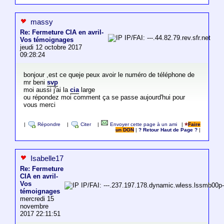
massy
Re: Fermeture CIA en avril-
IP/FAI: ---.44.82.79.rev.sfr.net
Vos témoignages
jeudi 12 octobre 2017
09:28:24
bonjour ,est ce queje peux avoir le numéro de téléphone de
mr beni
svp
moi aussi j'ai la
cia
large
ou répondez moi comment ça se passe aujourd'hui pour
vous merci
|
Répondre
|
Citer
|
Envoyer cette page à un ami
|
Faire
un DON
|
? Retour Haut de Page ?
|
Isabelle17
Re: Fermeture
CIA en avril-
Vos
IP/FAI: ---.237.197.178.dynamic.wless.lssmb00p
témoignages
mercredi 15
novembre
2017 22:11:51