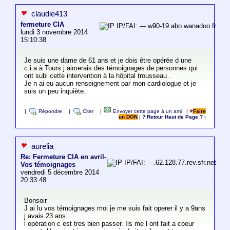
claudie413
fermeture CIA
IP/FAI: ---.w90-19.abo.wanadoo.fr
lundi 3 novembre 2014
15:10:38
Je suis une dame de 61 ans et je dois être opérée d une
c.i.a à Tours.j aimerais des témoignages de personnes qui
ont subi cette intervention à la hôpital trousseau .
Je n ai eu aucun renseignement par mon cardiologue et je
suis un peu inquiète.
|
Répondre
|
Citer
|
Envoyer cette page à un ami
|
Faire
un DON
|
? Retour Haut de Page ?
|
aurelia
Re: Fermeture CIA en avril-
IP/FAI: ---.62.128.77.rev.sfr.net
Vos témoignages
vendredi 5 décembre 2014
20:33:48
Bonsoir
J ai lu vos témoignages moi je me suis fait operer il y a 9ans
j avais 23 ans.
l opération c est tres bien passer. Ils me l ont fait a coeur