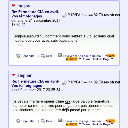
massy
Re: Fermeture CIA en avril-
IP/FAI: ---.44.82.79.rev.sfr.net
Vos témoignages
dimanche 24 septembre 2017
15:54:21
Bonjour,aujourd'hui comment vous sentez s.v.p ,et dans quel
hopital que vous avez subi l'operation?
merci
|
Répondre
|
Citer
|
Envoyer cette page à un ami
|
Faire
un DON
|
? Retour Haut de Page ?
|
stephan
Re: Fermeture CIA en avril-
IP/FAI: ---.44.82.79.rev.sfr.net
Vos témoignages
lundi 9 octobre 2017 23:35:34
je devais me faire opérer d'une
cia
large pa voie fermeture
catherer ça me faits très peur si ça tient pas ,donné moi des
explications ,ceuxqui ont été déjà passé par là merci
|
Répondre
|
Citer
|
Envoyer cette page à un ami
|
Faire
un DON
|
? Retour Haut de Page ?
|