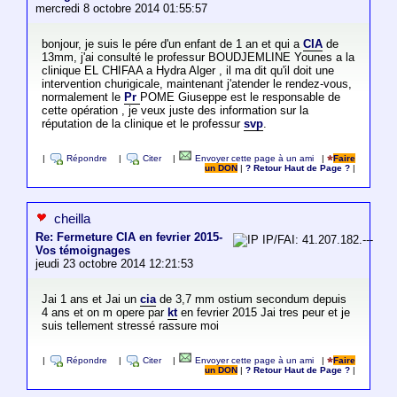
mercredi 8 octobre 2014 01:55:57
bonjour, je suis le pére d'un enfant de 1 an et qui a
CIA
de
13mm, j'ai consulté le professur BOUDJEMLINE Younes a la
clinique EL CHIFAA a Hydra Alger , il ma dit qu'il doit une
intervention churigicale, maintenant j'atender le rendez-vous,
normalement le
Pr
POME Giuseppe est le responsable de
cette opération , je veux juste des information sur la
réputation de la clinique et le professur
svp
.
|
Répondre
|
Citer
|
Envoyer cette page à un ami
|
Faire
un DON
|
? Retour Haut de Page ?
|
cheilla
Re: Fermeture CIA en fevrier 2015-
IP/FAI: 41.207.182.---
Vos témoignages
jeudi 23 octobre 2014 12:21:53
Jai 1 ans et Jai un
cia
de 3,7 mm ostium secondum depuis
4 ans et on m opere par
kt
en fevrier 2015 Jai tres peur et je
suis tellement stressé rassure moi
|
Répondre
|
Citer
|
Envoyer cette page à un ami
|
Faire
un DON
|
? Retour Haut de Page ?
|