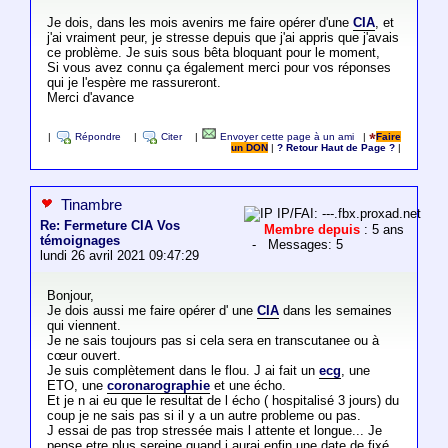
Je dois, dans les mois avenirs me faire opérer d'une
CIA
, et
j'ai vraiment peur, je stresse depuis que j'ai appris que j'avais
ce problème. Je suis sous bêta bloquant pour le moment,
Si vous avez connu ça également merci pour vos réponses
qui je l'espère me rassureront.
Merci d'avance
|
Répondre
|
Citer
|
Envoyer cette page à un ami
|
Faire
un DON
|
? Retour Haut de Page ?
|
Tinambre
IP/FAI: ---.fbx.proxad.net
Re: Fermeture CIA Vos
Membre depuis
: 5 ans
témoignages
- Messages: 5
lundi 26 avril 2021 09:47:29
Bonjour,
Je dois aussi me faire opérer d' une
CIA
dans les semaines
qui viennent.
Je ne sais toujours pas si cela sera en transcutanee ou à
cœur ouvert.
Je suis complètement dans le flou. J ai fait un
ecg
, une
ETO, une
coronarographie
et une écho.
Et je n ai eu que le resultat de l écho ( hospitalisé 3 jours) du
coup je ne sais pas si il y a un autre probleme ou pas.
J essai de pas trop stressée mais l attente et longue... Je
pense etre plus sereine quand j aurai enfin une date de fixé.