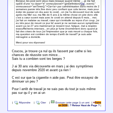
Bonjour, les post sont vieux mais j'essaye quand même ….je me fait
opéré d'une <a class="tt" onmouseover="getDefinition('
Cia
', event);"
onmouseout="setTimer();">Cia</a> par cathétérisation dans moins de 2
semaines paroie très fine donc peu confiant que cela tienne, mais pour
éviter de passer en réa avec le covid…on me l'a découvert tout de suite
après ma fille! oui, ma fille de 6 ans à la même chose en pire donc elle
c'est a cœur ouvert mais avec le covid on attend depuis 6 mois… moi,
j'ai fait un malaise au travail, cœur qui s'emballe au repos d'un coup, j'ai
eu très peur de mourir ce jour là! avant je ne sentais aucun symptômes
avant ça j'ai 27 ans maintenant je ressent tout, fatigue, mal a respirer,
essoufflements intenses…en plus je fume énormément donc quand je
fait des crises de toux j'ai l'impression que je vais mourir a chaque fois,
ma question est combien de temps d'arrêt de travail? je suis aide
ménagère a domicile.
Merci pour vos réponses!
Coucou, je trouve ça nul qu ils fassent par cathe si les
chances de réussite son mince...
Sais tu a combien sont tes berges ?
J ai 30 ans via découverte en mars j ai des symptômes
depuis novembre 2020 et avant ça rien !
C est sur que la cigarette n aide pas. Peut être essayez de
diminuer un peu ?
Pour l arrêt de travail je ne sais pas du tout je suis même
pas sur qu il y en ai un
|
Répondre
|
Citer
|
Envoyer cette page à un ami
|
Faire
un DON
|
? Retour Haut de Page ?
|