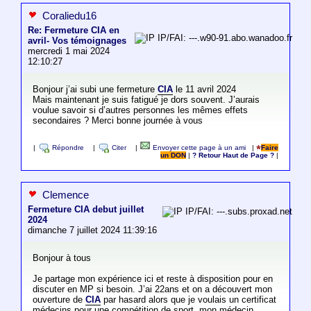
Coraliedu16
Re: Fermeture CIA en
IP/FAI: ---.w90-91.abo.wanadoo.fr
avril- Vos témoignages
mercredi 1 mai 2024
12:10:27
Bonjour j’ai subi une fermeture
CIA
le 11 avril 2024
Mais maintenant je suis fatigué je dors souvent. J’aurais
voulue savoir si d’autres personnes les mêmes effets
secondaires ? Merci bonne journée à vous
|
Répondre
|
Citer
|
Envoyer cette page à un ami
|
Faire
un DON
|
? Retour Haut de Page ?
|
Clemence
Fermeture CIA debut juillet
IP/FAI: ---.subs.proxad.net
2024
dimanche 7 juillet 2024 11:39:16
Bonjour à tous
Je partage mon expérience ici et reste à disposition pour en
discuter en MP si besoin. J’ai 22ans et on a découvert mon
ouverture de
CIA
par hasard alors que je voulais un certificat
médecins pour une compétition de sport, mon médecin