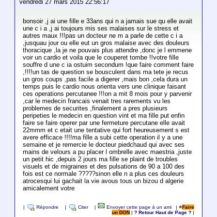
vendredi 27 mars 2015 22:56:17
bonsoir ,j ai une fille e 33ans qui n a jamais sue qu elle avait
une c i a ,j ai toujours mis ses malaises sur le stress et
autres maux !!!pas un docteur ne m a parle de cette c i a
,jusquau jour ou elle eut un gros malaise avec des douleurs
thoracique ,la je ne pouvais plus attendre ,donc je l emmene
voir un cardio et voila que le couperet tombe !!votre fille
souffre d une c ia ostuim secondum !que faire comment faire
,!!!!un tas de question se bousculent dans ma tete je recus
un gros coups ,pas facile a digerer ,mais bon ,cela dura un
temps puis le cardio nous orienta vers une clinique faisant
ces operations percutanee !!!on a mit 8 mois pour y parvenir
,car le medecin francais venait tres rarements vu les
problemes de securites ,finalement a pres plusieurs
peripeties le medecin en question vint et ma fille put enfin
faire se faire operer par une fermeture percutane elle avait
22mmm et c etait une tentative qui fort heureusement s est
avere efficace !!!!ma fille a subi cette operation il y a une
semaine et je remercie le docteur piedchaud qui avec ses
mains de velours a pu placer l ombrelle avec maestria ,juste
un petit hic ,depuis 2 jours ma fille se plaint de troubles
visuels et de migraines et des pulsations de 90 a 100 des
fois est ce normale ?????sinon elle n a plus ces douleurs
atrocesqui lui gachait la vie avous tous un bizou d algerie
amicalement votre
|
Répondre
|
Citer
|
Envoyer cette page à un ami
|
Faire
un DON
|
? Retour Haut de Page ?
|