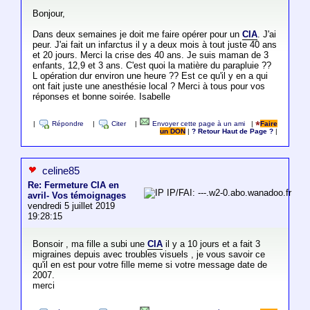
Bonjour,
Dans deux semaines je doit me faire opérer pour un
CIA
. J'ai
peur. J'ai fait un infarctus il y a deux mois à tout juste 40 ans
et 20 jours. Merci la crise des 40 ans. Je suis maman de 3
enfants, 12,9 et 3 ans. C'est quoi la matière du parapluie ??
L opération dur environ une heure ?? Est ce qu'il y en a qui
ont fait juste une anesthésie local ? Merci à tous pour vos
réponses et bonne soirée. Isabelle
|
Répondre
|
Citer
|
Envoyer cette page à un ami
|
Faire
un DON
|
? Retour Haut de Page ?
|
celine85
Re: Fermeture CIA en
IP/FAI: ---.w2-0.abo.wanadoo.fr
avril- Vos témoignages
vendredi 5 juillet 2019
19:28:15
Bonsoir , ma fille a subi une
CIA
il y a 10 jours et a fait 3
migraines depuis avec troubles visuels , je vous savoir ce
qu'il en est pour votre fille meme si votre message date de
2007.
merci