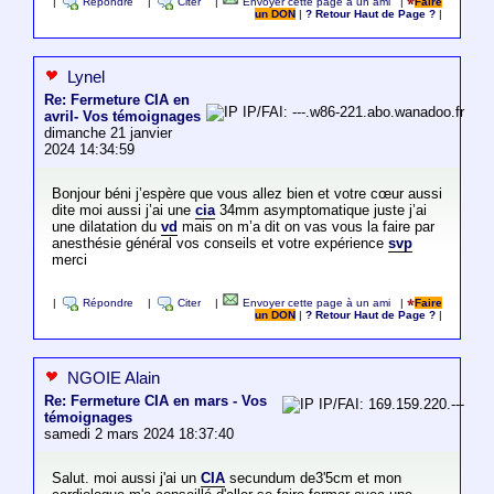
|
Répondre
|
Citer
|
Envoyer cette page à un ami
|
Faire
un DON
|
? Retour Haut de Page ?
|
Lynel
Re: Fermeture CIA en
IP/FAI: ---.w86-221.abo.wanadoo.fr
avril- Vos témoignages
dimanche 21 janvier
2024 14:34:59
Bonjour béni j’espère que vous allez bien et votre cœur aussi
dite moi aussi j’ai une
cia
34mm asymptomatique juste j’ai
une dilatation du
vd
mais on m’a dit on vas vous la faire par
anesthésie général vos conseils et votre expérience
svp
merci
|
Répondre
|
Citer
|
Envoyer cette page à un ami
|
Faire
un DON
|
? Retour Haut de Page ?
|
NGOIE Alain
Re: Fermeture CIA en mars - Vos
IP/FAI: 169.159.220.---
témoignages
samedi 2 mars 2024 18:37:40
Salut. moi aussi j'ai un
CIA
secundum de3'5cm et mon