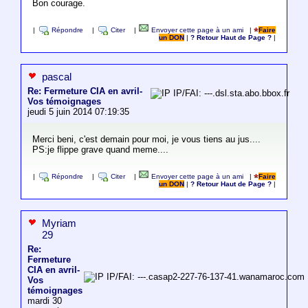
Bon courage.
|
Répondre
|
Citer
|
Envoyer cette page à un ami
|
Faire
un DON
|
? Retour Haut de Page ?
|
pascal
Re: Fermeture CIA en avril-
IP/FAI: ---.dsl.sta.abo.bbox.fr
Vos témoignages
jeudi 5 juin 2014 07:19:35
Merci beni, c'est demain pour moi, je vous tiens au jus....
PS:je flippe grave quand meme....
|
Répondre
|
Citer
|
Envoyer cette page à un ami
|
Faire
un DON
|
? Retour Haut de Page ?
|
Myriam
29
Re:
Fermeture
CIA en avril-
IP/FAI: ---.casap2-227-76-137-41.wanamaroc.com
Vos
témoignages
mardi 30