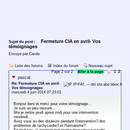
Fermeture CIA en avril- Vos
Sujet du post :
témoignages
Envoyé par
Carole
Liste des forums
Index du forum
Nouveau sujet
Page 2 sur 2
Aller à la page
:
1
2
pascal
Re: Fermeture CIA en avril-
IP/FAI: ---.dsl.sta.abo.bbox.fr
Vos témoignages
mercredi 4 juin 2014 07:23:01
Bonjour beni et merci pour votre témoignage....
Je suis un peu rassuré...
Moi je rentre jeudi apres midi pour une intervention
vendredi....
Avez vous eu des douleurs pendant l'intervention? des
problemes de tachycardie? et l'hématome?
En tout cas, je posterai moi meme mon vécu sur cette