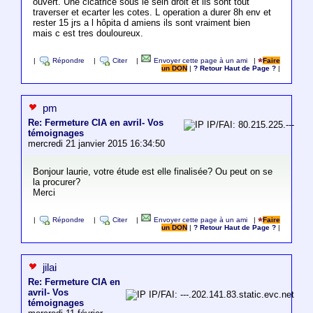
ouvert. Une cicatrice sous le sein droit et ils sont tout
traverser et ecarter les cotes. L operation a durer 8h env et
rester 15 jrs a l hôpita d amiens ils sont vraiment bien
mais c est tres douloureux.
|
Répondre
|
Citer
|
Envoyer cette page à un ami
|
Faire
un DON
|
? Retour Haut de Page ?
|
pm
Re: Fermeture CIA en avril- Vos
IP/FAI: 80.215.225.---
témoignages
mercredi 21 janvier 2015 16:34:50
Bonjour laurie, votre étude est elle finalisée? Ou peut on se
la procurer?
Merci
|
Répondre
|
Citer
|
Envoyer cette page à un ami
|
Faire
un DON
|
? Retour Haut de Page ?
|
jilai
Re: Fermeture CIA en
avril- Vos
IP/FAI: ---.202.141.83.static.evc.net
témoignages