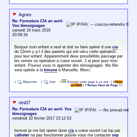
Agnes
Re: Fermeture CIA en avril-
IP/FAI: ---.coucou-networks.fr
Vos témoignages
samedi 19 mars 2016
20:09:34
Bonjour mon enfant a neuf et doit se faire opérer d une
cia
de 12mm y a t il des parents qui ont vécu cette opération
pour leur enfant. Apparemment deux possibilités passage par
les veines ou opération a coeur ouvert. J ai peur pour mon
enfant. Pouvez vous m apporter des témoignages. Ma fille
sera opérée à la
timone
à Marseille. Merci.
|
Répondre
|
Citer
|
Envoyer cette page à un ami
|
Faire
un DON
|
? Retour Haut de Page ?
|
nini07
Re: Fermeture CIA en avril- Vos
IP/FAI: ---.fbx.proxad.net
témoignages
vendredi 10 février 2017 23:12:53
bonsoir je me fait operer dune
cia
a coeur ouvert car lop par
catheter
na pas fonctionner pouver vous me contacter
svp