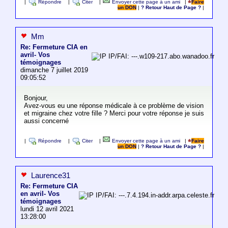
|
Répondre
|
Citer
|
Envoyer cette page à un ami
|
Faire
un DON
|
? Retour Haut de Page ?
|
Mm
Re: Fermeture CIA en
avril- Vos
IP/FAI: ---.w109-217.abo.wanadoo.fr
témoignages
dimanche 7 juillet 2019
09:05:52
Bonjour,
Avez-vous eu une réponse médicale à ce problème de vision
et migraine chez votre fille ? Merci pour votre réponse je suis
aussi concerné
|
Répondre
|
Citer
|
Envoyer cette page à un ami
|
Faire
un DON
|
? Retour Haut de Page ?
|
Laurence31
Re: Fermeture CIA
en avril- Vos
IP/FAI: ---.7.4.194.in-addr.arpa.celeste.fr
témoignages
lundi 12 avril 2021
13:28:00