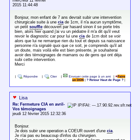
mercredi 11 février
2015 11:44:48
Bonjour, mon enfant de 7 ans devrait subir une intervention
chirurgicale suite à une
cia
de 1cm, il n'a aucun symptôme,
un petit
souffle
découvert par hasard sinon il se porte très
bien, alors hier quand j'ai vu un pédiatre il m'a dit qu'il veut
revoir le diagnostic car pour lui une
cia
de 1cm doit se voir
alors que lui ne remarque rien du tout et depuis sa naissance
personne n'a signalé quoi que ce soit, je comprends qu'il ait
un doute, mais voilà elle est bien présente, je souhaiterai
avoir des témoignages de mamans ou de gens qui ont dèja
subi cette intervention.
Merci
|
Répondre
|
Citer
|
Envoyer cette page à un ami
|
Faire
un DON
|
? Retour Haut de Page ?
|
Lisa
Re: Fermeture CIA en avril-
IP/FAI: ---.17.90.92.rev.sfr.net
Vos témoignages
jeudi 12 février 2015 12:32:36
Bonjour.
Je dois subir une operation a COEUR ouvert d'une
cia
.
Je n'ai pas eu beaucoup d'infos du chirurgien.