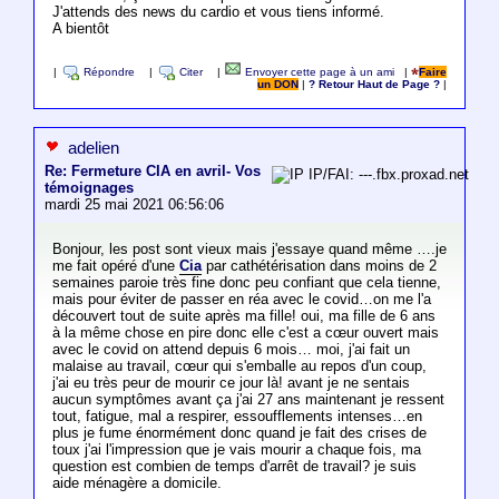
J'attends des news du cardio et vous tiens informé.
A bientôt
|
Répondre
|
Citer
|
Envoyer cette page à un ami
|
Faire
un DON
|
? Retour Haut de Page ?
|
adelien
Re: Fermeture CIA en avril- Vos
IP/FAI: ---.fbx.proxad.net
témoignages
mardi 25 mai 2021 06:56:06
Bonjour, les post sont vieux mais j'essaye quand même ….je
me fait opéré d'une
Cia
par cathétérisation dans moins de 2
semaines paroie très fine donc peu confiant que cela tienne,
mais pour éviter de passer en réa avec le covid…on me l'a
découvert tout de suite après ma fille! oui, ma fille de 6 ans
à la même chose en pire donc elle c'est a cœur ouvert mais
avec le covid on attend depuis 6 mois… moi, j'ai fait un
malaise au travail, cœur qui s'emballe au repos d'un coup,
j'ai eu très peur de mourir ce jour là! avant je ne sentais
aucun symptômes avant ça j'ai 27 ans maintenant je ressent
tout, fatigue, mal a respirer, essoufflements intenses…en
plus je fume énormément donc quand je fait des crises de
toux j'ai l'impression que je vais mourir a chaque fois, ma
question est combien de temps d'arrêt de travail? je suis
aide ménagère a domicile.