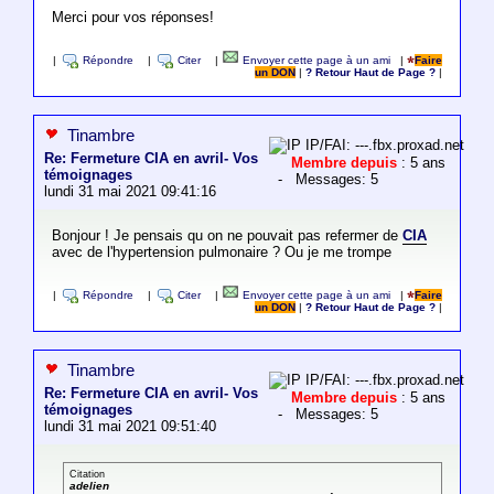
Merci pour vos réponses!
|
Répondre
|
Citer
|
Envoyer cette page à un ami
|
Faire
un DON
|
? Retour Haut de Page ?
|
Tinambre
IP/FAI: ---.fbx.proxad.net
Re: Fermeture CIA en avril- Vos
Membre depuis
: 5 ans
témoignages
- Messages: 5
lundi 31 mai 2021 09:41:16
Bonjour ! Je pensais qu on ne pouvait pas refermer de
CIA
avec de l'hypertension pulmonaire ? Ou je me trompe
|
Répondre
|
Citer
|
Envoyer cette page à un ami
|
Faire
un DON
|
? Retour Haut de Page ?
|
Tinambre
IP/FAI: ---.fbx.proxad.net
Re: Fermeture CIA en avril- Vos
Membre depuis
: 5 ans
témoignages
- Messages: 5
lundi 31 mai 2021 09:51:40
Citation
adelien