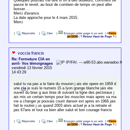
Quelques pourrais me dire si on a des douleurs, comment se
passe le reveil, au bout de combien de temps on peut aller
bosser....
Merci d'avance.
La date approche pour le 4 mars 2015.
Merci
|
Répondre
|
Citer
|
Envoyer cette page à un ami
|
Faire
un DON
|
? Retour Haut de Page ?
|
voccia francis
Re: Fermeture CIA en
IP/FAI: ---.w90-53.abo.wanadoo.fr
avril- Vos témoignages
vendredi 13 février 2015
14:43:29
salut tu na pas a te faire du mouron j ais ete opere en 1959 d
une
cia
je suis le numero 15 a lyon grange blanche jais ete
ouvert du bras g aux bras dr suivant la ligne des pectoraux j
ais mis un certain temps pour les muscles mais apres sa ma
vie a changer je pouvais courir danser ext apres en 1966 jais
fait le routier j us quand 2003 alors actuel je a la retraite et
jais 67ans et tout va bien aller salut et bon courage francis
|
Répondre
|
Citer
|
Envoyer cette page à un ami
|
Faire
un DON
|
? Retour Haut de Page ?
|