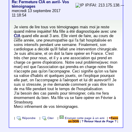
Re: Fermeture CIA en avril- Vos
IP/FAI: 213.175.138.---
témoignages
mercredi 13 septembre 2017
11:18:54
Je viens de lire tous vos témoignages mais moi je reste
quand même inquiète! Ma fille a été diagnostiquée avec une
CIA
quand elle avait 3 ans. Elle vient de faire, au cours de
cette année, une pneumopathie qui l'a fait hospitalisée en
soins intensifs pendant une semaine. Finalement, son
cardiologue a décidé qu'ill fallait une intervention chirurgicale.
Je suis africaine, et on doit la faire opérer en France. C'est
très cher pour nous, et il y a une association qui prend en
charge ce genre d'opérations. Notre seul problème(avec mon
mari) est que l'association qui prendra en charge notre fille
n'accepte pas qu'on l'acompagne. Ceci signifie qu'on va faire
sa valise d'habits et quelques jouets, on l'explique pourquoi
elle part, on l'accompagne à l'aéroport et lui dit aurevoir!!! Je
suis si stressée, je me demande comment je vais être loin
de ma fille pendant tout le temps de l'hospitalisation.
J'ai besoin des cas pareils pour témoigner, cela me fera
énormement du bien. Ma fille va se faire opérer en Février à
Strasbourg.
Merci infinement de vos témoignages.
|
Répondre
|
Citer
|
Envoyer cette page à un ami
|
Faire
un DON
|
? Retour Haut de Page ?
|