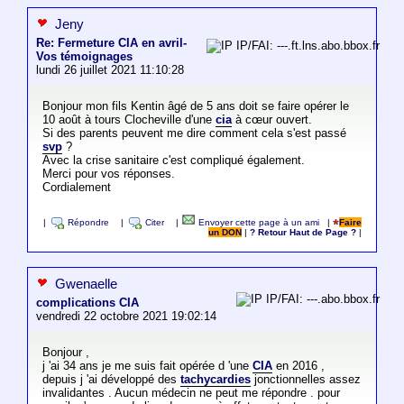
Jeny
Re: Fermeture CIA en avril-
IP/FAI: ---.ft.lns.abo.bbox.fr
Vos témoignages
lundi 26 juillet 2021 11:10:28
Bonjour mon fils Kentin âgé de 5 ans doit se faire opérer le
10 août à tours Clocheville d'une
cia
à cœur ouvert.
Si des parents peuvent me dire comment cela s'est passé
svp
?
Avec la crise sanitaire c'est compliqué également.
Merci pour vos réponses.
Cordialement
|
Répondre
|
Citer
|
Envoyer cette page à un ami
|
Faire
un DON
|
? Retour Haut de Page ?
|
Gwenaelle
IP/FAI: ---.abo.bbox.fr
complications CIA
vendredi 22 octobre 2021 19:02:14
Bonjour ,
j 'ai 34 ans je me suis fait opérée d 'une
CIA
en 2016 ,
depuis j 'ai développé des
tachycardies
jonctionnelles assez
invalidantes . Aucun médecin ne peut me répondre . pour