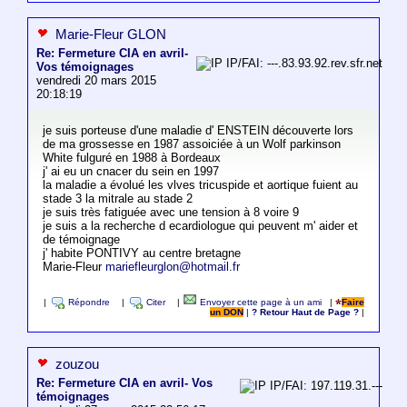
Marie-Fleur GLON
Re: Fermeture CIA en avril-
IP/FAI: ---.83.93.92.rev.sfr.net
Vos témoignages
vendredi 20 mars 2015
20:18:19
je suis porteuse d'une maladie d' ENSTEIN découverte lors
de ma grossesse en 1987 assoiciée à un Wolf parkinson
White fulguré en 1988 à Bordeaux
j' ai eu un cnacer du sein en 1997
la maladie a évolué les vlves tricuspide et aortique fuient au
stade 3 la mitrale au stade 2
je suis très fatiguée avec une tension à 8 voire 9
je suis a la recherche d ecardiologue qui peuvent m' aider et
de témoignage
j' habite PONTIVY au centre bretagne
Marie-Fleur
mariefleurglon@hotmail.fr
|
Répondre
|
Citer
|
Envoyer cette page à un ami
|
Faire
un DON
|
? Retour Haut de Page ?
|
zouzou
Re: Fermeture CIA en avril- Vos
IP/FAI: 197.119.31.---
témoignages