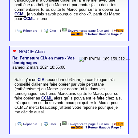
cardiologue m'a conseillé d'aller se faire fermer avec une
prothèse (cathéter) au Maroc et par contre j'ai lu dans tes
commentaires tu as quitté le Maroc pour se faire opérer au
CCML
je voulais savoir pourquoi ce choix?. partir du Maroc
pour
CCML
. merci
|
Répondre
|
Citer
|
Envoyer cette page à un ami
|
Faire
un DON
|
? Retour Haut de Page ?
|
NGOIE Alain
Re: Fermeture CIA en mars - Vos
IP/FAI: 169.159.212.---
témoignages
samedi 2 mars 2024 18:56:00
Salut. j'ai un
CIA
secundum de3'5cm, le cardiologue m'a
conseillé d'aller me faire opérer par voie percutané
(cathétérisme) au Maroc. par contre j'ai lu dans les
témoignages nos frères Marocains quitte le Maroc pour se
faire opérer au
CCML
alors qu'ils pouvaient le faire chez ais.
m'a question est la suivante pourquoi quitter le Maroc pour
CCML? merci beaucoup j'attend votre réponse pour que je
me décide aussi.
|
Répondre
|
Citer
|
Envoyer cette page à un ami
|
Faire
un DON
|
? Retour Haut de Page ?
|