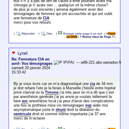
eux il n 'y a pas de lien de cause à effet pourtant avant ma
chirurgie je n' avais rien ... quelqu'un vit la même chose?
de plus je suis enceinte j aimerai également avoir des
témoignages de femmes qui ont accouchés et qui ont subit
une fermeture de
CIA
merci pour vos retours
|
Répondre
|
Citer
|
Envoyer cette page à un ami
|
Faire
un DON
|
? Retour Haut de Page ?
|
Lynel
Re: Fermeture CIA en
IP/FAI: ---.w86-221.abo.wanadoo.fr
avril- Vos témoignages
samedi 20 janvier 2024
15:33:42
Bjr je vous écris car on m’a diagnostiqué une
cia
de 34 mm
je doit refaire l’eto je la ferais à Marseille j’hésite entre hopital
privé clairval ou la
Timone
j’ai très peur on m’a dit que c’est
par anesthésie générale j’ai ps envie je voulais tellement la
faire
avc
anesthésie local j’ai peur d’avoir des complications
une fois la prothèse mise vis témoignages
svp
aider moi
asymptomatique juste le
shunt
droit la dilatation du
ventricule
droit et comme même importante j’ai 37 ans
merci de m’éclairer