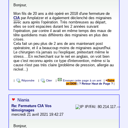
Bonjour,
Mon fils de 20 ans a été opéré en 2018 d'une fermeture de
CIA
par Amplatzer et a également déclenché des migraines
avec aura après l'opération. Très nombreuses au départ,
elles se sont espacées durant les 2 années suivant
l'opération, par contre il avait en même temps des maux de
tête quotidiens mais différents des migraines en plus des
crises.
Cela fait un peu plus de 2 ans de ans maintenant post
opératoire, et il a beaucoup moins de migraines aujourd'hui.
Le chirurgien n'a jamais su l'expliquer, prétextant même le
stress....En recherchant sur le net en anglais, on voit bien
que c'est reconnu après ce type d'intervention, même si la
cause n'est pas très claire (problème de pression, allergie au
nickel...)
|
Répondre
|
Citer
|
Envoyer cette page à un ami
|
Faire
un DON
|
? Retour Haut de Page ?
|
Niania
Re: Fermeture CIA Vos
IP/FAI: 80.214.117.---
témoignages
mercredi 21 avril 2021 19:42:27
Bonjour,