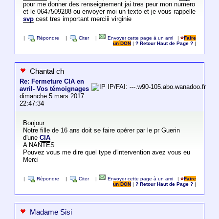
pour me donner des renseignement jai tres peur mon numero
et le 0647509288 ou envoyer moi un texto et je vous rappelle
svp
cest tres important merciii virginie
|
Répondre
|
Citer
|
Envoyer cette page à un ami
|
Faire
un DON
|
? Retour Haut de Page ?
|
Chantal ch
Re: Fermeture CIA en
IP/FAI: ---.w90-105.abo.wanadoo.fr
avril- Vos témoignages
dimanche 5 mars 2017
22:47:34
Bonjour
Notre fille de 16 ans doit se faire opérer par le pr Guerin
d'une
CIA
A NANTES
Pouvez vous me dire quel type d'intervention avez vous eu
Merci
|
Répondre
|
Citer
|
Envoyer cette page à un ami
|
Faire
un DON
|
? Retour Haut de Page ?
|
Madame Sisi