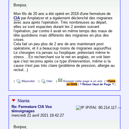
Bonjour,
Mon fils de 20 ans a été opéré en 2018 d'une fermeture de
CIA
par Amplatzer et a également déclenché des migraines
avec aura après l'opération. Très nombreuses au départ,
elles se sont espacées durant les 2 années suivant
l'opération, par contre il avait en même temps des maux de
tête quotidiens mais différents des migraines en plus des
crises.
Cela fait un peu plus de 2 ans de ans maintenant post
opératoire, et il a beaucoup moins de migraines aujourd'hui.
Le chirurgien n'a jamais su l'expliquer, prétextant même le
stress....En recherchant sur le net en anglais, on voit bien
que c'est reconnu après ce type d'intervention, même si la
cause n'est pas très claire (problème de pression, allergie au
nickel...)
|
Répondre
|
Citer
|
Envoyer cette page à un ami
|
Faire
un DON
|
? Retour Haut de Page ?
|
Niania
Re: Fermeture CIA Vos
IP/FAI: 80.214.117.---
témoignages
mercredi 21 avril 2021 19:42:27
Bonjour,