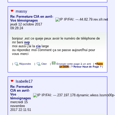
massy
Re: Fermeture CIA en avril-
IP/FAI: ---.44.82.79.rev.sfr.net
Vos témoignages
jeudi 12 octobre 2017
09:28:24
bonjour ,est ce queje peux avoir le numéro de téléphone de
mr beni
svp
moi aussi j'ai la
cia
large
ou répondez moi comment ça se passe aujourd'hui pour
vous merci
|
Répondre
|
Citer
|
Envoyer cette page à un ami
|
Faire
un DON
|
? Retour Haut de Page ?
|
Isabelle17
Re: Fermeture
CIA en avril-
Vos
IP/FAI: ---.237.197.178.dynamic.wless.lssmb00p
témoignages
mercredi 15
novembre
2017 22:11:51