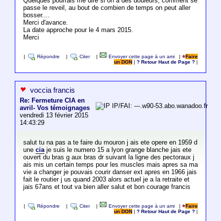
Quelques pourrais me dire si on a des douleurs, comment se
passe le reveil, au bout de combien de temps on peut aller
bosser....
Merci d'avance.
La date approche pour le 4 mars 2015.
Merci
|
Répondre
|
Citer
|
Envoyer cette page à un ami
|
Faire
un DON
|
? Retour Haut de Page ?
|
voccia francis
Re: Fermeture CIA en
IP/FAI: ---.w90-53.abo.wanadoo.fr
avril- Vos témoignages
vendredi 13 février 2015
14:43:29
salut tu na pas a te faire du mouron j ais ete opere en 1959 d
une
cia
je suis le numero 15 a lyon grange blanche jais ete
ouvert du bras g aux bras dr suivant la ligne des pectoraux j
ais mis un certain temps pour les muscles mais apres sa ma
vie a changer je pouvais courir danser ext apres en 1966 jais
fait le routier j us quand 2003 alors actuel je a la retraite et
jais 67ans et tout va bien aller salut et bon courage francis
|
Répondre
|
Citer
|
Envoyer cette page à un ami
|
Faire
un DON
|
? Retour Haut de Page ?
|