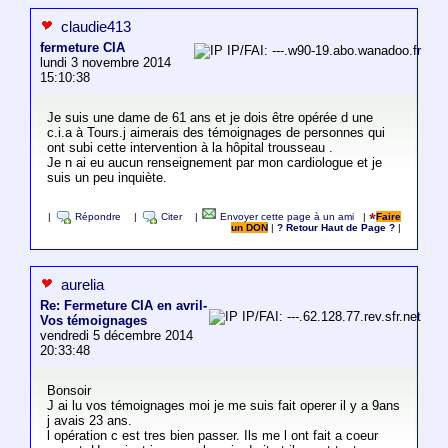
claudie413
fermeture CIA
IP/FAI: ---.w90-19.abo.wanadoo.fr
lundi 3 novembre 2014
15:10:38
Je suis une dame de 61 ans et je dois être opérée d une
c.i.a à Tours.j aimerais des témoignages de personnes qui
ont subi cette intervention à la hôpital trousseau .
Je n ai eu aucun renseignement par mon cardiologue et je
suis un peu inquiète.
|
Répondre
|
Citer
|
Envoyer cette page à un ami
|
Faire
un DON
|
? Retour Haut de Page ?
|
aurelia
Re: Fermeture CIA en avril-
IP/FAI: ---.62.128.77.rev.sfr.net
Vos témoignages
vendredi 5 décembre 2014
20:33:48
Bonsoir
J ai lu vos témoignages moi je me suis fait operer il y a 9ans
j avais 23 ans.
l opération c est tres bien passer. Ils me l ont fait a coeur