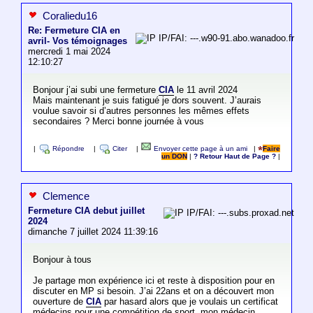
Coraliedu16
Re: Fermeture CIA en
IP/FAI: ---.w90-91.abo.wanadoo.fr
avril- Vos témoignages
mercredi 1 mai 2024
12:10:27
Bonjour j’ai subi une fermeture
CIA
le 11 avril 2024
Mais maintenant je suis fatigué je dors souvent. J’aurais
voulue savoir si d’autres personnes les mêmes effets
secondaires ? Merci bonne journée à vous
|
Répondre
|
Citer
|
Envoyer cette page à un ami
|
Faire
un DON
|
? Retour Haut de Page ?
|
Clemence
Fermeture CIA debut juillet
IP/FAI: ---.subs.proxad.net
2024
dimanche 7 juillet 2024 11:39:16
Bonjour à tous
Je partage mon expérience ici et reste à disposition pour en
discuter en MP si besoin. J’ai 22ans et on a découvert mon
ouverture de
CIA
par hasard alors que je voulais un certificat
médecins pour une compétition de sport, mon médecin