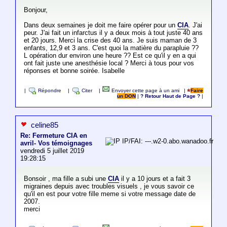
Bonjour,
Dans deux semaines je doit me faire opérer pour un
CIA
. J'ai
peur. J'ai fait un infarctus il y a deux mois à tout juste 40 ans
et 20 jours. Merci la crise des 40 ans. Je suis maman de 3
enfants, 12,9 et 3 ans. C'est quoi la matière du parapluie ??
L opération dur environ une heure ?? Est ce qu'il y en a qui
ont fait juste une anesthésie local ? Merci à tous pour vos
réponses et bonne soirée. Isabelle
|
Répondre
|
Citer
|
Envoyer cette page à un ami
|
Faire
un DON
|
? Retour Haut de Page ?
|
celine85
Re: Fermeture CIA en
IP/FAI: ---.w2-0.abo.wanadoo.fr
avril- Vos témoignages
vendredi 5 juillet 2019
19:28:15
Bonsoir , ma fille a subi une
CIA
il y a 10 jours et a fait 3
migraines depuis avec troubles visuels , je vous savoir ce
qu'il en est pour votre fille meme si votre message date de
2007.
merci