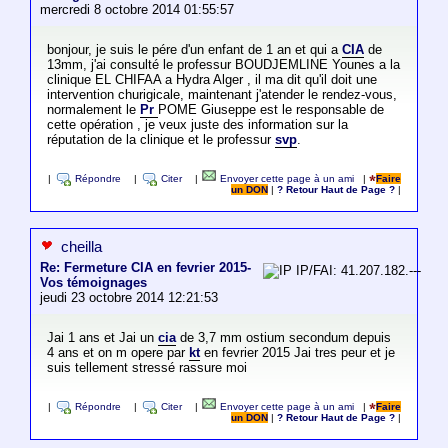
mercredi 8 octobre 2014 01:55:57
bonjour, je suis le pére d'un enfant de 1 an et qui a
CIA
de
13mm, j'ai consulté le professur BOUDJEMLINE Younes a la
clinique EL CHIFAA a Hydra Alger , il ma dit qu'il doit une
intervention churigicale, maintenant j'atender le rendez-vous,
normalement le
Pr
POME Giuseppe est le responsable de
cette opération , je veux juste des information sur la
réputation de la clinique et le professur
svp
.
|
Répondre
|
Citer
|
Envoyer cette page à un ami
|
Faire
un DON
|
? Retour Haut de Page ?
|
cheilla
Re: Fermeture CIA en fevrier 2015-
IP/FAI: 41.207.182.---
Vos témoignages
jeudi 23 octobre 2014 12:21:53
Jai 1 ans et Jai un
cia
de 3,7 mm ostium secondum depuis
4 ans et on m opere par
kt
en fevrier 2015 Jai tres peur et je
suis tellement stressé rassure moi
|
Répondre
|
Citer
|
Envoyer cette page à un ami
|
Faire
un DON
|
? Retour Haut de Page ?
|