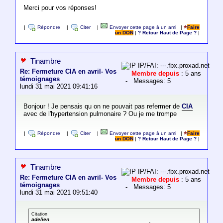
Merci pour vos réponses!
|
Répondre
|
Citer
|
Envoyer cette page à un ami
|
Faire
un DON
|
? Retour Haut de Page ?
|
Tinambre
IP/FAI: ---.fbx.proxad.net
Re: Fermeture CIA en avril- Vos
Membre depuis
: 5 ans
témoignages
- Messages: 5
lundi 31 mai 2021 09:41:16
Bonjour ! Je pensais qu on ne pouvait pas refermer de
CIA
avec de l'hypertension pulmonaire ? Ou je me trompe
|
Répondre
|
Citer
|
Envoyer cette page à un ami
|
Faire
un DON
|
? Retour Haut de Page ?
|
Tinambre
IP/FAI: ---.fbx.proxad.net
Re: Fermeture CIA en avril- Vos
Membre depuis
: 5 ans
témoignages
- Messages: 5
lundi 31 mai 2021 09:51:40
Citation
adelien