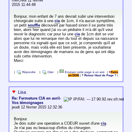
mercredi 11 février
2015 11:44:48
Bonjour, mon enfant de 7 ans devrait subir une intervention
chirurgicale suite à une
cia
de 1cm, il n'a aucun symptôme,
un petit
souffle
découvert par hasard sinon il se porte très
bien, alors hier quand j'ai vu un pédiatre il m'a dit qu'il veut
revoir le diagnostic car pour lui une
cia
de 1cm doit se voir
alors que lui ne remarque rien du tout et depuis sa naissance
personne n'a signalé quoi que ce soit, je comprends qu'il ait
un doute, mais voilà elle est bien présente, je souhaiterai
avoir des témoignages de mamans ou de gens qui ont dèja
subi cette intervention.
Merci
|
Répondre
|
Citer
|
Envoyer cette page à un ami
|
Faire
un DON
|
? Retour Haut de Page ?
|
Lisa
Re: Fermeture CIA en avril-
IP/FAI: ---.17.90.92.rev.sfr.net
Vos témoignages
jeudi 12 février 2015 12:32:36
Bonjour.
Je dois subir une operation a COEUR ouvert d'une
cia
.
Je n'ai pas eu beaucoup d'infos du chirurgien.