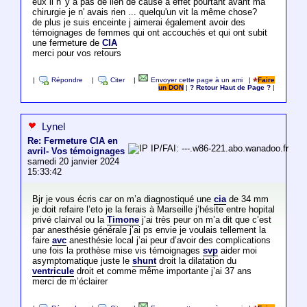
eux il n 'y a pas de lien de cause à effet pourtant avant ma
chirurgie je n' avais rien ... quelqu'un vit la même chose?
de plus je suis enceinte j aimerai également avoir des
témoignages de femmes qui ont accouchés et qui ont subit
une fermeture de
CIA
merci pour vos retours
|
Répondre
|
Citer
|
Envoyer cette page à un ami
|
Faire
un DON
|
? Retour Haut de Page ?
|
Lynel
Re: Fermeture CIA en
IP/FAI: ---.w86-221.abo.wanadoo.fr
avril- Vos témoignages
samedi 20 janvier 2024
15:33:42
Bjr je vous écris car on m’a diagnostiqué une
cia
de 34 mm
je doit refaire l’eto je la ferais à Marseille j’hésite entre hopital
privé clairval ou la
Timone
j’ai très peur on m’a dit que c’est
par anesthésie générale j’ai ps envie je voulais tellement la
faire
avc
anesthésie local j’ai peur d’avoir des complications
une fois la prothèse mise vis témoignages
svp
aider moi
asymptomatique juste le
shunt
droit la dilatation du
ventricule
droit et comme même importante j’ai 37 ans
merci de m’éclairer