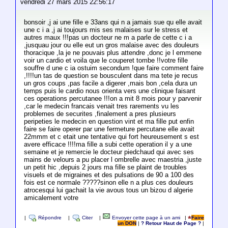
vendredi 27 mars 2015 22:56:17
bonsoir ,j ai une fille e 33ans qui n a jamais sue qu elle avait
une c i a ,j ai toujours mis ses malaises sur le stress et
autres maux !!!pas un docteur ne m a parle de cette c i a
,jusquau jour ou elle eut un gros malaise avec des douleurs
thoracique ,la je ne pouvais plus attendre ,donc je l emmene
voir un cardio et voila que le couperet tombe !!votre fille
souffre d une c ia ostuim secondum !que faire comment faire
,!!!!un tas de question se bousculent dans ma tete je recus
un gros coups ,pas facile a digerer ,mais bon ,cela dura un
temps puis le cardio nous orienta vers une clinique faisant
ces operations percutanee !!!on a mit 8 mois pour y parvenir
,car le medecin francais venait tres rarements vu les
problemes de securites ,finalement a pres plusieurs
peripeties le medecin en question vint et ma fille put enfin
faire se faire operer par une fermeture percutane elle avait
22mmm et c etait une tentative qui fort heureusement s est
avere efficace !!!!ma fille a subi cette operation il y a une
semaine et je remercie le docteur piedchaud qui avec ses
mains de velours a pu placer l ombrelle avec maestria ,juste
un petit hic ,depuis 2 jours ma fille se plaint de troubles
visuels et de migraines et des pulsations de 90 a 100 des
fois est ce normale ?????sinon elle n a plus ces douleurs
atrocesqui lui gachait la vie avous tous un bizou d algerie
amicalement votre
|
Répondre
|
Citer
|
Envoyer cette page à un ami
|
Faire
un DON
|
? Retour Haut de Page ?
|