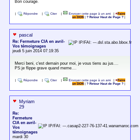
Bon courage.
|
Répondre
|
Citer
|
Envoyer cette page à un ami
|
Faire
un DON
|
? Retour Haut de Page ?
|
pascal
Re: Fermeture CIA en avril-
IP/FAI: ---.dsl.sta.abo.bbox.fr
Vos témoignages
jeudi 5 juin 2014 07:19:35
Merci beni, c'est demain pour moi, je vous tiens au jus....
PS:je flippe grave quand meme....
|
Répondre
|
Citer
|
Envoyer cette page à un ami
|
Faire
un DON
|
? Retour Haut de Page ?
|
Myriam
29
Re:
Fermeture
CIA en avril-
IP/FAI: ---.casap2-227-76-137-41.wanamaroc.com
Vos
témoignages
mardi 30