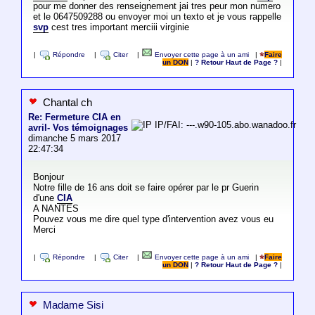
pour me donner des renseignement jai tres peur mon numero
et le 0647509288 ou envoyer moi un texto et je vous rappelle
svp
cest tres important merciii virginie
|
Répondre
|
Citer
|
Envoyer cette page à un ami
|
Faire
un DON
|
? Retour Haut de Page ?
|
Chantal ch
Re: Fermeture CIA en
IP/FAI: ---.w90-105.abo.wanadoo.fr
avril- Vos témoignages
dimanche 5 mars 2017
22:47:34
Bonjour
Notre fille de 16 ans doit se faire opérer par le pr Guerin
d'une
CIA
A NANTES
Pouvez vous me dire quel type d'intervention avez vous eu
Merci
|
Répondre
|
Citer
|
Envoyer cette page à un ami
|
Faire
un DON
|
? Retour Haut de Page ?
|
Madame Sisi