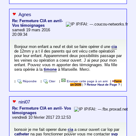
Agnes
Re: Fermeture CIA en avril-
IP/FAI: ---.coucou-networks.fr
Vos témoignages
samedi 19 mars 2016
20:09:34
Bonjour mon enfant a neuf et doit se faire opérer d une
cia
de 12mm y a t il des parents qui ont vécu cette opération
pour leur enfant. Apparemment deux possibilités passage par
les veines ou opération a coeur ouvert. J ai peur pour mon
enfant. Pouvez vous m apporter des témoignages. Ma fille
sera opérée à la
timone
à Marseille. Merci.
|
Répondre
|
Citer
|
Envoyer cette page à un ami
|
Faire
un DON
|
? Retour Haut de Page ?
|
nini07
Re: Fermeture CIA en avril- Vos
IP/FAI: ---.fbx.proxad.net
témoignages
vendredi 10 février 2017 23:12:53
bonsoir je me fait operer dune
cia
a coeur ouvert car lop par
catheter
na pas fonctionner pouver vous me contacter
svp