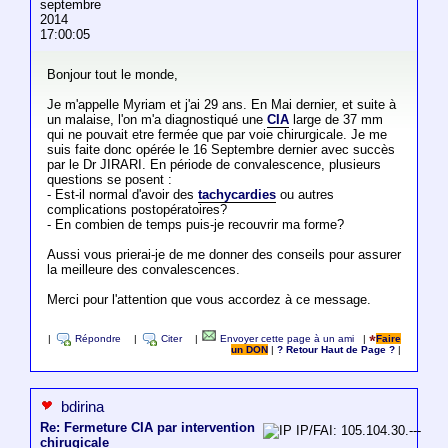
septembre
2014
17:00:05
Bonjour tout le monde,
Je m'appelle Myriam et j'ai 29 ans. En Mai dernier, et suite à
un malaise, l'on m'a diagnostiqué une
CIA
large de 37 mm
qui ne pouvait etre fermée que par voie chirurgicale. Je me
suis faite donc opérée le 16 Septembre dernier avec succès
par le Dr JIRARI. En période de convalescence, plusieurs
questions se posent :
- Est-il normal d'avoir des
tachycardies
ou autres
complications postopératoires?
- En combien de temps puis-je recouvrir ma forme?
Aussi vous prierai-je de me donner des conseils pour assurer
la meilleure des convalescences.
Merci pour l'attention que vous accordez à ce message.
|
Répondre
|
Citer
|
Envoyer cette page à un ami
|
Faire
un DON
|
? Retour Haut de Page ?
|
bdirina
Re: Fermeture CIA par intervention
IP/FAI: 105.104.30.---
chirugicale