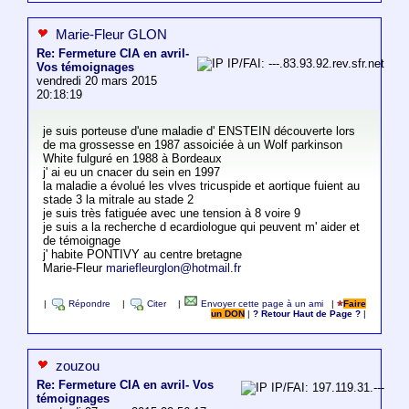
Marie-Fleur GLON
Re: Fermeture CIA en avril-
IP/FAI: ---.83.93.92.rev.sfr.net
Vos témoignages
vendredi 20 mars 2015
20:18:19
je suis porteuse d'une maladie d' ENSTEIN découverte lors
de ma grossesse en 1987 assoiciée à un Wolf parkinson
White fulguré en 1988 à Bordeaux
j' ai eu un cnacer du sein en 1997
la maladie a évolué les vlves tricuspide et aortique fuient au
stade 3 la mitrale au stade 2
je suis très fatiguée avec une tension à 8 voire 9
je suis a la recherche d ecardiologue qui peuvent m' aider et
de témoignage
j' habite PONTIVY au centre bretagne
Marie-Fleur
mariefleurglon@hotmail.fr
|
Répondre
|
Citer
|
Envoyer cette page à un ami
|
Faire
un DON
|
? Retour Haut de Page ?
|
zouzou
Re: Fermeture CIA en avril- Vos
IP/FAI: 197.119.31.---
témoignages