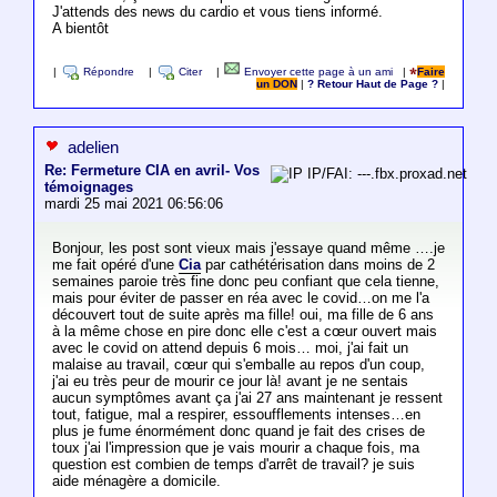
J'attends des news du cardio et vous tiens informé.
A bientôt
|
Répondre
|
Citer
|
Envoyer cette page à un ami
|
Faire
un DON
|
? Retour Haut de Page ?
|
adelien
Re: Fermeture CIA en avril- Vos
IP/FAI: ---.fbx.proxad.net
témoignages
mardi 25 mai 2021 06:56:06
Bonjour, les post sont vieux mais j'essaye quand même ….je
me fait opéré d'une
Cia
par cathétérisation dans moins de 2
semaines paroie très fine donc peu confiant que cela tienne,
mais pour éviter de passer en réa avec le covid…on me l'a
découvert tout de suite après ma fille! oui, ma fille de 6 ans
à la même chose en pire donc elle c'est a cœur ouvert mais
avec le covid on attend depuis 6 mois… moi, j'ai fait un
malaise au travail, cœur qui s'emballe au repos d'un coup,
j'ai eu très peur de mourir ce jour là! avant je ne sentais
aucun symptômes avant ça j'ai 27 ans maintenant je ressent
tout, fatigue, mal a respirer, essoufflements intenses…en
plus je fume énormément donc quand je fait des crises de
toux j'ai l'impression que je vais mourir a chaque fois, ma
question est combien de temps d'arrêt de travail? je suis
aide ménagère a domicile.