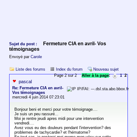
Fermeture CIA en avril- Vos
Sujet du post :
témoignages
Envoyé par
Carole
Liste des forums
Index du forum
Nouveau sujet
Page 2 sur 2
Aller à la page
:
1
2
pascal
Re: Fermeture CIA en avril-
IP/FAI: ---.dsl.sta.abo.bbox.fr
Vos témoignages
mercredi 4 juin 2014 07:23:01
Bonjour beni et merci pour votre témoignage....
Je suis un peu rassuré...
Moi je rentre jeudi apres midi pour une intervention
vendredi....
Avez vous eu des douleurs pendant l'intervention? des
problemes de tachycardie? et l'hématome?
En tout cas, je posterai moi meme mon vécu sur cette