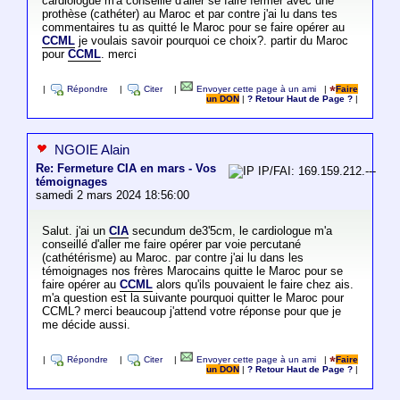
cardiologue m'a conseillé d'aller se faire fermer avec une
prothèse (cathéter) au Maroc et par contre j'ai lu dans tes
commentaires tu as quitté le Maroc pour se faire opérer au
CCML
je voulais savoir pourquoi ce choix?. partir du Maroc
pour
CCML
. merci
|
Répondre
|
Citer
|
Envoyer cette page à un ami
|
Faire
un DON
|
? Retour Haut de Page ?
|
NGOIE Alain
Re: Fermeture CIA en mars - Vos
IP/FAI: 169.159.212.---
témoignages
samedi 2 mars 2024 18:56:00
Salut. j'ai un
CIA
secundum de3'5cm, le cardiologue m'a
conseillé d'aller me faire opérer par voie percutané
(cathétérisme) au Maroc. par contre j'ai lu dans les
témoignages nos frères Marocains quitte le Maroc pour se
faire opérer au
CCML
alors qu'ils pouvaient le faire chez ais.
m'a question est la suivante pourquoi quitter le Maroc pour
CCML? merci beaucoup j'attend votre réponse pour que je
me décide aussi.
|
Répondre
|
Citer
|
Envoyer cette page à un ami
|
Faire
un DON
|
? Retour Haut de Page ?
|