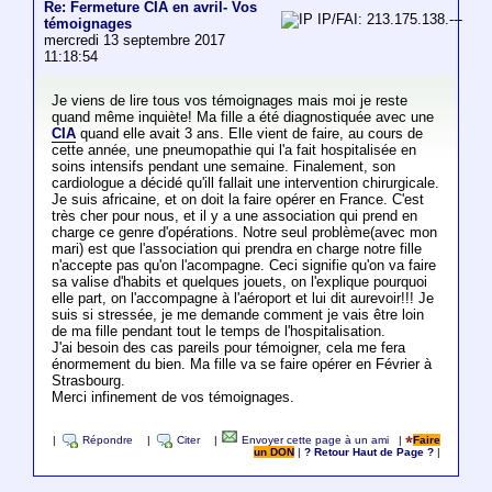
Re: Fermeture CIA en avril- Vos
IP/FAI: 213.175.138.---
témoignages
mercredi 13 septembre 2017
11:18:54
Je viens de lire tous vos témoignages mais moi je reste
quand même inquiète! Ma fille a été diagnostiquée avec une
CIA
quand elle avait 3 ans. Elle vient de faire, au cours de
cette année, une pneumopathie qui l'a fait hospitalisée en
soins intensifs pendant une semaine. Finalement, son
cardiologue a décidé qu'ill fallait une intervention chirurgicale.
Je suis africaine, et on doit la faire opérer en France. C'est
très cher pour nous, et il y a une association qui prend en
charge ce genre d'opérations. Notre seul problème(avec mon
mari) est que l'association qui prendra en charge notre fille
n'accepte pas qu'on l'acompagne. Ceci signifie qu'on va faire
sa valise d'habits et quelques jouets, on l'explique pourquoi
elle part, on l'accompagne à l'aéroport et lui dit aurevoir!!! Je
suis si stressée, je me demande comment je vais être loin
de ma fille pendant tout le temps de l'hospitalisation.
J'ai besoin des cas pareils pour témoigner, cela me fera
énormement du bien. Ma fille va se faire opérer en Février à
Strasbourg.
Merci infinement de vos témoignages.
|
Répondre
|
Citer
|
Envoyer cette page à un ami
|
Faire
un DON
|
? Retour Haut de Page ?
|