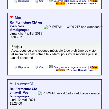
|
Répondre
|
Citer
|
Envoyer cette page à un ami
|
Faire
un DON
|
? Retour Haut de Page ?
|
Mm
Re: Fermeture CIA en
avril- Vos
IP/FAI: ---.w109-217.abo.wanadoo.fr
témoignages
dimanche 7 juillet 2019
09:05:52
Bonjour,
Avez-vous eu une réponse médicale à ce problème de vision
et migraine chez votre fille ? Merci pour votre réponse je suis
aussi concerné
|
Répondre
|
Citer
|
Envoyer cette page à un ami
|
Faire
un DON
|
? Retour Haut de Page ?
|
Laurence31
Re: Fermeture CIA
en avril- Vos
IP/FAI: ---.7.4.194.in-addr.arpa.celeste.fr
témoignages
lundi 12 avril 2021
13:28:00