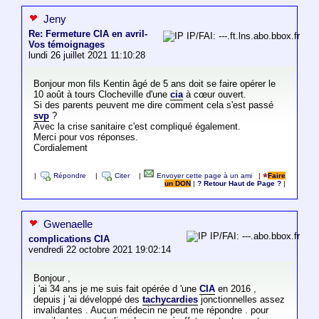
Jeny
Re: Fermeture CIA en avril-
IP/FAI: ---.ft.lns.abo.bbox.fr
Vos témoignages
lundi 26 juillet 2021 11:10:28
Bonjour mon fils Kentin âgé de 5 ans doit se faire opérer le
10 août à tours Clocheville d'une
cia
à cœur ouvert.
Si des parents peuvent me dire comment cela s'est passé
svp
?
Avec la crise sanitaire c'est compliqué également.
Merci pour vos réponses.
Cordialement
|
Répondre
|
Citer
|
Envoyer cette page à un ami
|
Faire
un DON
|
? Retour Haut de Page ?
|
Gwenaelle
IP/FAI: ---.abo.bbox.fr
complications CIA
vendredi 22 octobre 2021 19:02:14
Bonjour ,
j 'ai 34 ans je me suis fait opérée d 'une
CIA
en 2016 ,
depuis j 'ai développé des
tachycardies
jonctionnelles assez
invalidantes . Aucun médecin ne peut me répondre . pour