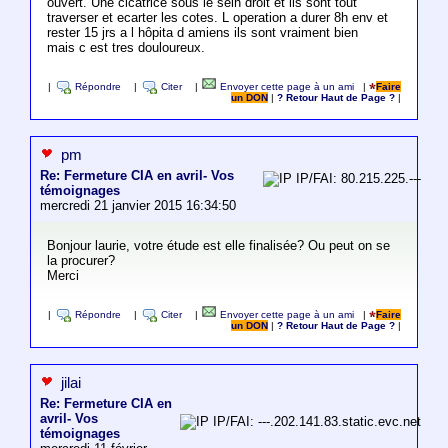
ouvert. Une cicatrice sous le sein droit et ils sont tout
traverser et ecarter les cotes. L operation a durer 8h env et
rester 15 jrs a l hôpita d amiens ils sont vraiment bien
mais c est tres douloureux.
|
Répondre
|
Citer
|
Envoyer cette page à un ami
|
Faire
un DON
|
? Retour Haut de Page ?
|
pm
Re: Fermeture CIA en avril- Vos
IP/FAI: 80.215.225.---
témoignages
mercredi 21 janvier 2015 16:34:50
Bonjour laurie, votre étude est elle finalisée? Ou peut on se
la procurer?
Merci
|
Répondre
|
Citer
|
Envoyer cette page à un ami
|
Faire
un DON
|
? Retour Haut de Page ?
|
jilai
Re: Fermeture CIA en
avril- Vos
IP/FAI: ---.202.141.83.static.evc.net
témoignages