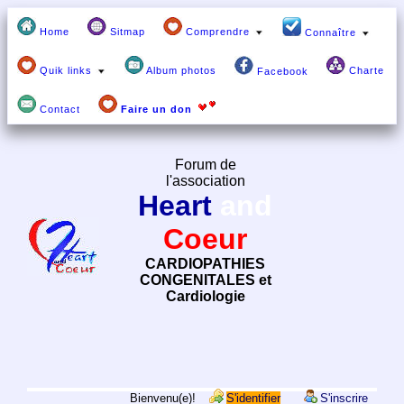
Home
Sitmap
Comprendre
Connaître
Quik links
Album photos
Charte
Facebook
Contact
Faire un don
Forum de
l'association
Heart
and
Coeur
CARDIOPATHIES
CONGENITALES et
Cardiologie
Bienvenu(e)!
S'identifier
S'inscrire