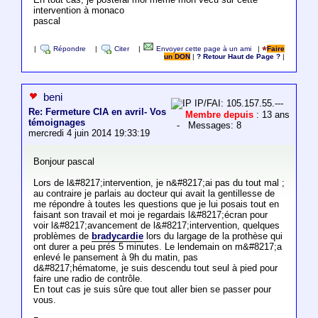
intervention à monaco
pascal
|
Répondre
|
Citer
|
Envoyer cette page à un ami
|
Faire
un DON
|
? Retour Haut de Page ?
|
beni
IP/FAI: 105.157.55.---
Re: Fermeture CIA en avril- Vos
Membre depuis
: 13 ans
témoignages
- Messages: 8
mercredi 4 juin 2014 19:33:19
Bonjour pascal
Lors de l&#8217;intervention, je n&#8217;ai pas du tout mal ;
au contraire je parlais au docteur qui avait la gentillesse de
me répondre à toutes les questions que je lui posais tout en
faisant son travail et moi je regardais l&#8217;écran pour
voir l&#8217;avancement de l&#8217;intervention, quelques
problèmes de
bradycardie
lors du largage de la prothèse qui
ont durer a peu prés 5 minutes. Le lendemain on m&#8217;a
enlevé le pansement à 9h du matin, pas
d&#8217;hématome, je suis descendu tout seul à pied pour
faire une radio de contrôle.
En tout cas je suis sûre que tout aller bien se passer pour
vous.