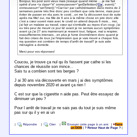
Bonjour, les post sont vieux mais j'essaye quand même ….je me fait
opéré d'une <a class="tt" onmouseover="getDefinition('
Cia
', event);"
onmouseout="setTimer();">Cia</a> par cathétérisation dans moins de 2
semaines paroie très fine donc peu confiant que cela tienne, mais pour
éviter de passer en réa avec le covid…on me l'a découvert tout de suite
après ma fille! oui, ma fille de 6 ans à la même chose en pire donc elle
c'est a cœur ouvert mais avec le covid on attend depuis 6 mois… moi,
j'ai fait un malaise au travail, cœur qui s'emballe au repos d'un coup, j'ai
eu très peur de mourir ce jour là! avant je ne sentais aucun symptômes
avant ça j'ai 27 ans maintenant je ressent tout, fatigue, mal a respirer,
essoufflements intenses…en plus je fume énormément donc quand je
fait des crises de toux j'ai l'impression que je vais mourir a chaque fois,
ma question est combien de temps d'arrêt de travail? je suis aide
ménagère a domicile.
Merci pour vos réponses!
Coucou, je trouve ça nul qu ils fassent par cathe si les
chances de réussite son mince...
Sais tu a combien sont tes berges ?
J ai 30 ans via découverte en mars j ai des symptômes
depuis novembre 2020 et avant ça rien !
C est sur que la cigarette n aide pas. Peut être essayez de
diminuer un peu ?
Pour l arrêt de travail je ne sais pas du tout je suis même
pas sur qu il y en ai un
|
Répondre
|
Citer
|
Envoyer cette page à un ami
|
Faire
un DON
|
? Retour Haut de Page ?
|