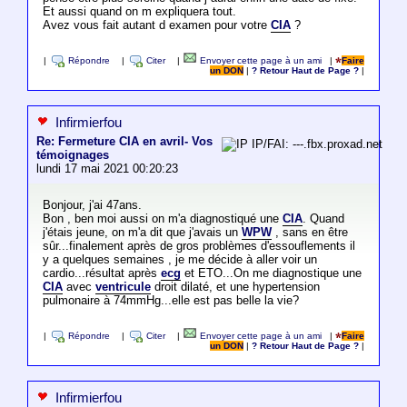
Et aussi quand on m expliquera tout.
Avez vous fait autant d examen pour votre
CIA
?
|
Répondre
|
Citer
|
Envoyer cette page à un ami
|
Faire
un DON
|
? Retour Haut de Page ?
|
Infirmierfou
Re: Fermeture CIA en avril- Vos
IP/FAI: ---.fbx.proxad.net
témoignages
lundi 17 mai 2021 00:20:23
Bonjour, j'ai 47ans.
Bon , ben moi aussi on m'a diagnostiqué une
CIA
. Quand
j'étais jeune, on m'a dit que j'avais un
WPW
, sans en être
sûr...finalement après de gros problèmes d'essouflements il
y a quelques semaines , je me décide à aller voir un
cardio...résultat après
ecg
et ETO...On me diagnostique une
CIA
avec
ventricule
droit dilaté, et une hypertension
pulmonaire à 74mmHg...elle est pas belle la vie?
|
Répondre
|
Citer
|
Envoyer cette page à un ami
|
Faire
un DON
|
? Retour Haut de Page ?
|
Infirmierfou