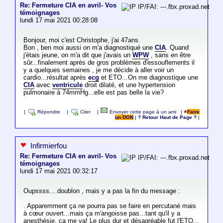
Re: Fermeture CIA en avril- Vos
IP/FAI: ---.fbx.proxad.net
témoignages
lundi 17 mai 2021 00:28:08
Bonjour, moi c'est Christophe, j'ai 47ans.
Bon , ben moi aussi on m'a diagnostiqué une
CIA
. Quand
j'étais jeune, on m'a dit que j'avais un
WPW
, sans en être
sûr...finalement après de gros problèmes d'essouflements il
y a quelques semaines , je me décide à aller voir un
cardio...résultat après
ecg
et ETO...On me diagnostique une
CIA
avec
ventricule
droit dilaté, et une hypertension
pulmonaire à 74mmHg...elle est pas belle la vie?
|
Répondre
|
Citer
|
Envoyer cette page à un ami
|
Faire
un DON
|
? Retour Haut de Page ?
|
Infirmierfou
Re: Fermeture CIA en avril- Vos
IP/FAI: ---.fbx.proxad.net
témoignages
lundi 17 mai 2021 00:32:17
Oupssss....doublon , mais y a pas la fin du message :
. Apparemment ça ne pourra pas se faire en percutané mais
à cœur ouvert...mais ça m'angoisse pas...tant qu'il y a
anesthésie, ça me va! Le plus dur et désagréable fut l'ETO...