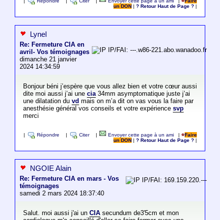
|
Répondre
|
Citer
|
Envoyer cette page à un ami
|
Faire
un DON
|
? Retour Haut de Page ?
|
Lynel
Re: Fermeture CIA en
IP/FAI: ---.w86-221.abo.wanadoo.fr
avril- Vos témoignages
dimanche 21 janvier
2024 14:34:59
Bonjour béni j’espère que vous allez bien et votre cœur aussi
dite moi aussi j’ai une
cia
34mm asymptomatique juste j’ai
une dilatation du
vd
mais on m’a dit on vas vous la faire par
anesthésie général vos conseils et votre expérience
svp
merci
|
Répondre
|
Citer
|
Envoyer cette page à un ami
|
Faire
un DON
|
? Retour Haut de Page ?
|
NGOIE Alain
Re: Fermeture CIA en mars - Vos
IP/FAI: 169.159.220.---
témoignages
samedi 2 mars 2024 18:37:40
Salut. moi aussi j'ai un
CIA
secundum de3'5cm et mon