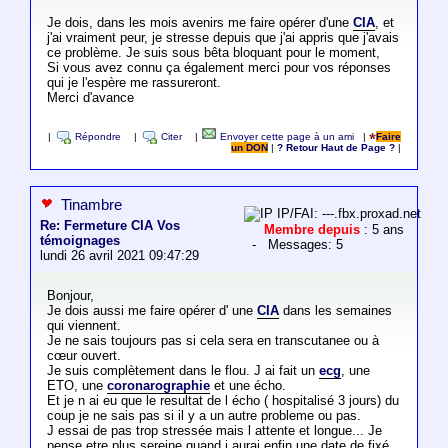
Je dois, dans les mois avenirs me faire opérer d'une
CIA
, et
j'ai vraiment peur, je stresse depuis que j'ai appris que j'avais
ce problème. Je suis sous bêta bloquant pour le moment,
Si vous avez connu ça également merci pour vos réponses
qui je l'espère me rassureront.
Merci d'avance
|
Répondre
|
Citer
|
Envoyer cette page à un ami
|
Faire
un DON
|
? Retour Haut de Page ?
|
Tinambre
IP/FAI: ---.fbx.proxad.net
Re: Fermeture CIA Vos
Membre depuis
: 5 ans
témoignages
- Messages: 5
lundi 26 avril 2021 09:47:29
Bonjour,
Je dois aussi me faire opérer d' une
CIA
dans les semaines
qui viennent.
Je ne sais toujours pas si cela sera en transcutanee ou à
cœur ouvert.
Je suis complètement dans le flou. J ai fait un
ecg
, une
ETO, une
coronarographie
et une écho.
Et je n ai eu que le resultat de l écho ( hospitalisé 3 jours) du
coup je ne sais pas si il y a un autre probleme ou pas.
J essai de pas trop stressée mais l attente et longue... Je
pense etre plus sereine quand j aurai enfin une date de fixé.