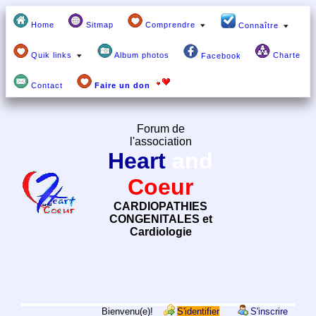
Home
Sitmap
Comprendre
Connaître
Quik links
Album photos
Charte
Facebook
Contact
Faire un don
Forum de
l'association
Heart
and
Coeur
CARDIOPATHIES
CONGENITALES et
Cardiologie
Bienvenu(e)!
S'identifier
S'inscrire