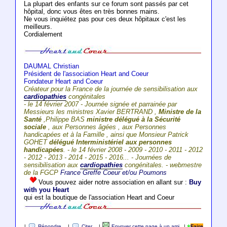
La plupart des enfants sur ce forum sont passés par cet
hôpital, donc vous êtes en très bonnes mains.
Ne vous inquiétez pas pour ces deux hôpitaux c'est les
meilleurs.
Cordialement
DAUMAL Christian
Président de l'association Heart and Coeur
Fondateur Heart and Coeur
Créateur pour la France de la journée de sensibilisation aux
cardiopathies
congénitales
- le 14 février 2007 - Journée signée et parrainée par
Messieurs les ministres Xavier BERTRAND ,
Ministre de la
Santé
,Philippe BAS
ministre délégué à la Sécurité
sociale
, aux Personnes âgées , aux Personnes
handicapées et à la Famille , ainsi que Monsieur Patrick
GOHET
délégué Interministériel aux personnes
handicapées
. - le 14 février 2008 - 2009 - 2010 - 2011 - 2012
- 2012 - 2013 - 2014 - 2015 - 2016... - Journées de
sensibilisation aux
cardiopathies
congénitales. - webmestre
de la FGCP
France Greffe Coeur et/ou Poumons
Vous pouvez aider notre association en allant sur :
Buy
with you Heart
qui est la boutique de l'association Heart and Coeur
|
Répondre
|
Citer
|
Envoyer cette page à un ami
|
Faire