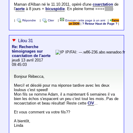
Maman d'Alban né le 11.10.2011, opéré d'une
coarctation
de
l'
aorte
à 8 jours +
bicuspidie
. En pleine forme ====)))))))
|
Répondre
|
Citer
|
Envoyer cette page à un ami
|
Faire
un DON
|
? Retour Haut de Page ?
|
Lilou 31
Re: Recherche
témoignages sur
IP/FAI: ---.w86-236.abo.wanadoo.fr
coarctation de l'aorte
jeudi 13 avril 2017
09:45:03
Bonjour Rébecca,
Merci! et désolé pour ma réponse tardive avec les deux
loulous c'est speed!
Mon fils se nomme Adam, il a maintenant 6 semaines il va
bien les échos s'espacent un peu c'est tout les mois..Pas de
recoarctation et beau résultat! Reste cette
CIV
...
Et vous comment va votre fils??
A bientôt,
Linda