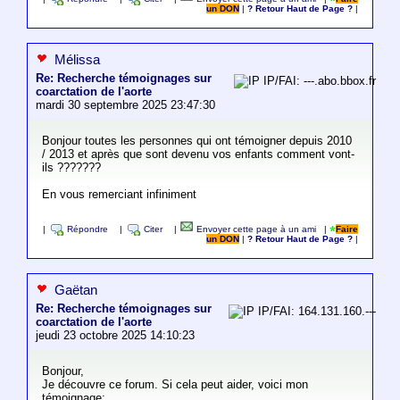
un DON
|
? Retour Haut de Page ?
|
Mélissa
Re: Recherche témoignages sur
IP/FAI: ---.abo.bbox.fr
coarctation de l'aorte
mardi 30 septembre 2025 23:47:30
Bonjour toutes les personnes qui ont témoigner depuis 2010
/ 2013 et après que sont devenu vos enfants comment vont-
ils ???????
En vous remerciant infiniment
|
Répondre
|
Citer
|
Envoyer cette page à un ami
|
Faire
un DON
|
? Retour Haut de Page ?
|
Gaëtan
Re: Recherche témoignages sur
IP/FAI: 164.131.160.---
coarctation de l'aorte
jeudi 23 octobre 2025 14:10:23
Bonjour,
Je découvre ce forum. Si cela peut aider, voici mon
témoignage: