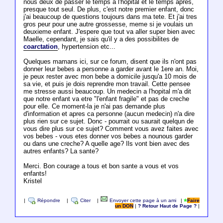
nous deux de passer le temps a l'hopital et le temps apres,
presque tout seul. De plus, c'est notre premier enfant, donc
j'ai beaucoup de questions toujours dans ma tete. Et j'ai tres
gros peur pour une autre grossesse, meme si je voulais un
deuxieme enfant. J'espere que tout va aller super bien avec
Maelle, cependant, je sais qu'il y a des possibilites de
coarctation
, hypertension etc...
Quelques mamans ici, sur ce forum, disent que ils n'ont pas
donner leur bebes a personne a garder avant le 1ere an. Moi,
je peux rester avec mon bebe a domicile jusqu'a 10 mois de
sa vie, et puis je dois reprendre mon travail. Cette pensee
me stresse aussi beaucoup. Un medecin a l'hopital m'a dit
que notre enfant va etre "l'enfant fragile" et pas de creche
pour elle. Ce moment-la je n'ai pas demande plus
d'information et apres ca personne (aucun medecin) n'a dire
plus rien sur ce sujet. Donc - pourrait ou saurait quelqun de
vous dire plus sur ce sujet? Comment vous avez faites avec
vos bebes - vous etes donner vos bebes a nounous garder
ou dans une creche? A quelle age? Ils vont bien avec des
autres enfants? La sante?
Merci. Bon courage a tous et bon sante a vous et vos
enfants!
Kristel
|
Répondre
|
Citer
|
Envoyer cette page à un ami
|
Faire
un DON
|
? Retour Haut de Page ?
|