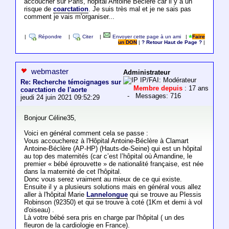
accoucher sur Paris, hôpital Antoine Beclere car il y a un
risque de
coarctation
. Je suis très mal et je ne sais pas
comment je vais m'organiser...
|
Répondre
|
Citer
|
Envoyer cette page à un ami
|
Faire
un DON
|
? Retour Haut de Page ?
|
webmaster
Administrateur
IP/FAI: Modérateur
Re: Recherche témoignages sur
Membre depuis
: 17 ans
coarctation de l'aorte
- Messages: 716
jeudi 24 juin 2021 09:52:29
Bonjour Céline35,
Voici en général comment cela se passe :
Vous accoucherez à l'Hôpital Antoine-Béclère à Clamart
Antoine-Béclère (AP-HP) (Hauts-de-Seine) qui est un hôpital
au top des maternités (car c’est l’hôpital où Amandine, le
premier « bébé éprouvette » de nationalité française, est née
dans la maternité de cet l'hôpital.
Donc vous serez vraiment au mieux de ce qui existe.
Ensuite il y a plusieurs solutions mais en général vous allez
aller à l'hôpital Marie
Lannelongue
qui se trouve au Plessis
Robinson (92350) et qui se trouve à coté (1Km et demi à vol
d'oiseau) .
Là votre bébé sera pris en charge par l'hôpital ( un des
fleuron de la cardiologie en France).