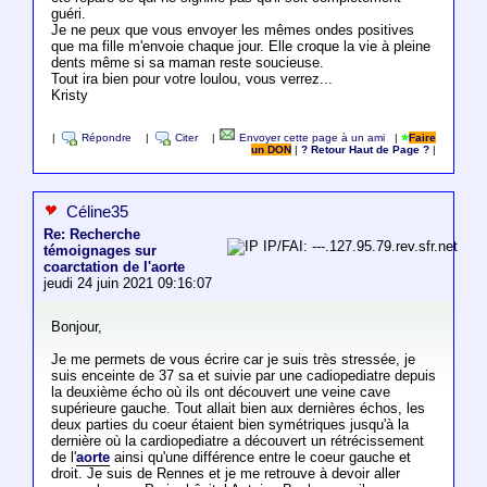
guéri.
Je ne peux que vous envoyer les mêmes ondes positives
que ma fille m'envoie chaque jour. Elle croque la vie à pleine
dents même si sa maman reste soucieuse.
Tout ira bien pour votre loulou, vous verrez...
Kristy
|
Répondre
|
Citer
|
Envoyer cette page à un ami
|
Faire
un DON
|
? Retour Haut de Page ?
|
Céline35
Re: Recherche
IP/FAI: ---.127.95.79.rev.sfr.net
témoignages sur
coarctation de l'aorte
jeudi 24 juin 2021 09:16:07
Bonjour,
Je me permets de vous écrire car je suis très stressée, je
suis enceinte de 37 sa et suivie par une cadiopediatre depuis
la deuxième écho où ils ont découvert une veine cave
supérieure gauche. Tout allait bien aux dernières échos, les
deux parties du coeur étaient bien symétriques jusqu'à la
dernière où la cardiopediatre a découvert un rétrécissement
de l'
aorte
ainsi qu'une différence entre le coeur gauche et
droit. Je suis de Rennes et je me retrouve à devoir aller