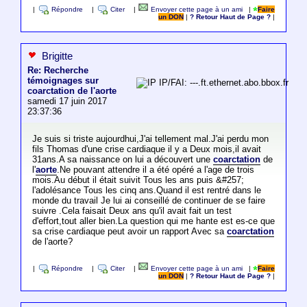
|
Répondre
|
Citer
|
Envoyer cette page à un ami
|
Faire
un DON
|
? Retour Haut de Page ?
|
Brigitte
Re: Recherche
témoignages sur
IP/FAI: ---.ft.ethernet.abo.bbox.fr
coarctation de l'aorte
samedi 17 juin 2017
23:37:36
Je suis si triste aujourdhui,J'ai tellement mal.J'ai perdu mon
fils Thomas d'une crise cardiaque il y a Deux mois,il avait
31ans.A sa naissance on lui a découvert une
coarctation
de
l'
aorte
.Ne pouvant attendre il a été opéré a l'age de trois
mois.Au début il était suivit Tous les ans puis &#257;
l'adolésance Tous les cinq ans.Quand il est rentré dans le
monde du travail Je lui ai conseillé de continuer de se faire
suivre .Cela faisait Deux ans qu'il avait fait un test
d'effort,tout aller bien.La question qui me hante est es-ce que
sa crise cardiaque peut avoir un rapport Avec sa
coarctation
de l'aorte?
|
Répondre
|
Citer
|
Envoyer cette page à un ami
|
Faire
un DON
|
? Retour Haut de Page ?
|