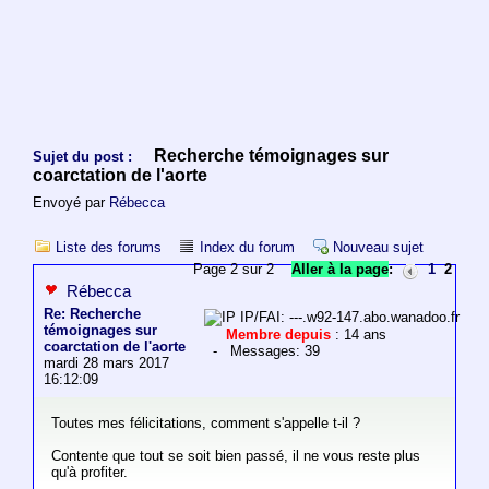
Recherche témoignages sur
Sujet du post :
coarctation de l'aorte
Envoyé par
Rébecca
Liste des forums
Index du forum
Nouveau sujet
Page 2 sur 2
Aller à la page
:
1
2
Rébecca
Re: Recherche
IP/FAI: ---.w92-147.abo.wanadoo.fr
témoignages sur
Membre depuis
: 14 ans
coarctation de l'aorte
- Messages: 39
mardi 28 mars 2017
16:12:09
Toutes mes félicitations, comment s'appelle t-il ?
Contente que tout se soit bien passé, il ne vous reste plus
qu'à profiter.