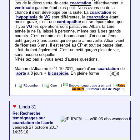
lors de la découverte de cette
coarctation
, effectivement le
ventricule
gauche était plus petit. Nous avons eu de la
chance il s'est développé par la suite. La
coarctation
et
l'
hypoplasie
du
VG
sont différentes, la
coarctation
étant
moins grave, c'est une
cardiopathie
qui se répare alors que
l'hypo
VG
les opérations sont palliatives. Alban, la 1ere
année je ne l'ai laissé à personne, même pas à ses grands
parents. C'est certain c'est traumatisant. J'ai eu un 2eme
petit garçon 2 ans après qui se porte à merveille. Alban vient
de fêter ses 6 ans, il est rentré au CP et tout se passe bien,
il fait du foot également. C'est un petit garçon plein de vie,
sans aucune séquelle.
N'hésitez pas si vous avez d'autres questions.
Maman d'Alban né le 11.10.2011, opéré d'une
coarctation
de
l'
aorte
à 8 jours +
bicuspidie
. En pleine forme ====)))))))
|
Répondre
|
Citer
|
Envoyer cette page à un ami
|
Faire
un DON
|
? Retour Haut de Page ?
|
Linda 31
Re: Recherche
témoignages sur
IP/FAI: ---.w90-93.abo.wanadoo.fr
coarctation de l'aorte
vendredi 27 octobre 2017
14:35:16