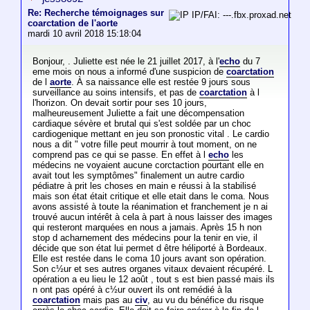
Re: Recherche témoignages sur
IP/FAI: ---.fbx.proxad.net
coarctation de l'aorte
mardi 10 avril 2018 15:18:04
Bonjour, . Juliette est née le 21 juillet 2017, à l'
echo
du 7
eme mois on nous a informé d'une suspicion de
coarctation
de l
aorte
. À sa naissance elle est restée 9 jours sous
surveillance au soins intensifs, et pas de
coarctation
à l
l'horizon. On devait sortir pour ses 10 jours,
malheureusement Juliette a fait une décompensation
cardiaque sévère et brutal qui s'est soldée par un choc
cardiogenique mettant en jeu son pronostic vital . Le cardio
nous a dit " votre fille peut mourrir à tout moment, on ne
comprend pas ce qui se passe. En effet à l
echo
les
médecins ne voyaient aucune corctaction pourtant elle en
avait tout les symptômes" finalement un autre cardio
pédiatre à prit les choses en main e réussi à la stabilisé
mais son état était critique et elle etait dans le coma. Nous
avons assisté à toute la réanimation et franchement je n ai
trouvé aucun intérêt à cela à part à nous laisser des images
qui resteront marquées en nous a jamais. Après 15 h non
stop d acharnement des médecins pour la tenir en vie, il
décide que son état lui permet d être héliporté à Bordeaux.
Elle est restée dans le coma 10 jours avant son opération.
Son c½ur et ses autres organes vitaux devaient récupéré. L
opération a eu lieu le 12 août , tout s est bien passé mais ils
n ont pas opéré à c½ur ouvert ils ont remédié à la
coarctation
mais pas au
civ
, au vu du bénéfice du risque