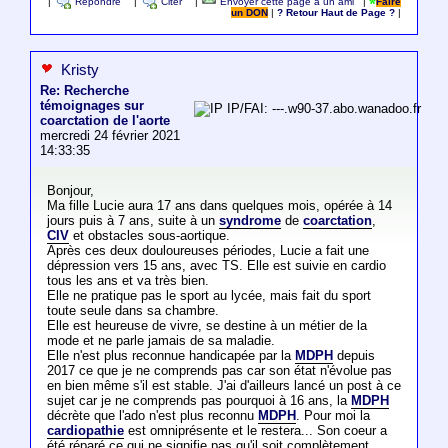
|
Répondre
|
Citer
|
Envoyer cette page à un ami
|
Faire
un DON
|
? Retour Haut de Page ?
|
Kristy
Re: Recherche
témoignages sur
IP/FAI: ---.w90-37.abo.wanadoo.fr
coarctation de l'aorte
mercredi 24 février 2021
14:33:35
Bonjour,
Ma fille Lucie aura 17 ans dans quelques mois, opérée à 14
jours puis à 7 ans, suite à un
syndrome
de
coarctation
,
CIV
et obstacles sous-aortique.
Après ces deux douloureuses périodes, Lucie a fait une
dépression vers 15 ans, avec TS. Elle est suivie en cardio
tous les ans et va très bien.
Elle ne pratique pas le sport au lycée, mais fait du sport
toute seule dans sa chambre.
Elle est heureuse de vivre, se destine à un métier de la
mode et ne parle jamais de sa maladie.
Elle n'est plus reconnue handicapée par la
MDPH
depuis
2017 ce que je ne comprends pas car son état n'évolue pas
en bien même s'il est stable. J'ai d'ailleurs lancé un post à ce
sujet car je ne comprends pas pourquoi à 16 ans, la
MDPH
décrète que l'ado n'est plus reconnu
MDPH
. Pour moi la
cardiopathie
est omniprésente et le restera... Son coeur a
été réparé ce qui ne signifie pas qu'il soit complètement