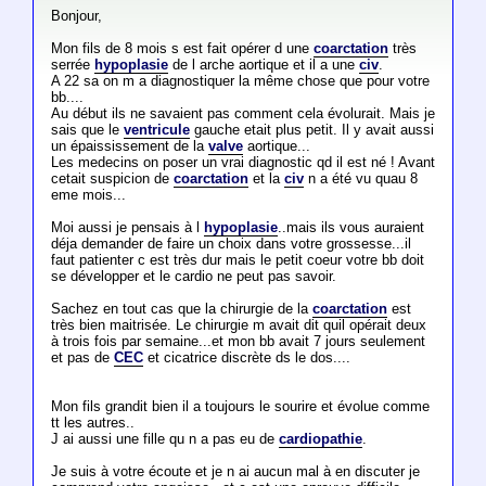
Bonjour,
Mon fils de 8 mois s est fait opérer d une
coarctation
très
serrée
hypoplasie
de l arche aortique et il a une
civ
.
A 22 sa on m a diagnostiquer la même chose que pour votre
bb....
Au début ils ne savaient pas comment cela évolurait. Mais je
sais que le
ventricule
gauche etait plus petit. Il y avait aussi
un épaississement de la
valve
aortique...
Les medecins on poser un vrai diagnostic qd il est né ! Avant
cetait suspicion de
coarctation
et la
civ
n a été vu quau 8
eme mois...
Moi aussi je pensais à l
hypoplasie
..mais ils vous auraient
déja demander de faire un choix dans votre grossesse...il
faut patienter c est très dur mais le petit coeur votre bb doit
se développer et le cardio ne peut pas savoir.
Sachez en tout cas que la chirurgie de la
coarctation
est
très bien maitrisée. Le chirurgie m avait dit quil opérait deux
à trois fois par semaine...et mon bb avait 7 jours seulement
et pas de
CEC
et cicatrice discrète ds le dos....
Mon fils grandit bien il a toujours le sourire et évolue comme
tt les autres..
J ai aussi une fille qu n a pas eu de
cardiopathie
.
Je suis à votre écoute et je n ai aucun mal à en discuter je