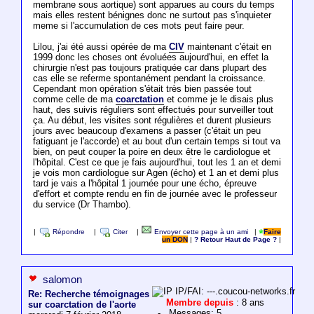
membrane sous aortique) sont apparues au cours du temps
mais elles restent bénignes donc ne surtout pas s'inquieter
meme si l'accumulation de ces mots peut faire peur.
Lilou, j'ai été aussi opérée de ma
CIV
maintenant c'était en
1999 donc les choses ont évoluées aujourd'hui, en effet la
chirurgie n'est pas toujours pratiquée car dans plupart des
cas elle se referme spontanément pendant la croissance.
Cependant mon opération s'était très bien passée tout
comme celle de ma
coarctation
et comme je le disais plus
haut, des suivis réguliers sont effectués pour surveiller tout
ça. Au début, les visites sont régulières et durent plusieurs
jours avec beaucoup d'examens a passer (c'était un peu
fatiguant je l'accorde) et au bout d'un certain temps si tout va
bien, on peut couper la poire en deux être le cardiologue et
l'hôpital. C'est ce que je fais aujourd'hui, tout les 1 an et demi
je vois mon cardiologue sur Agen (écho) et 1 an et demi plus
tard je vais a l'hôpital 1 journée pour une écho, épreuve
d'effort et compte rendu en fin de journée avec le professeur
du service (Dr Thambo).
|
Répondre
|
Citer
|
Envoyer cette page à un ami
|
Faire
un DON
|
? Retour Haut de Page ?
|
salomon
IP/FAI: ---.coucou-networks.fr
Re: Recherche témoignages
Membre depuis
: 8 ans
sur coarctation de l'aorte
- Messages: 5