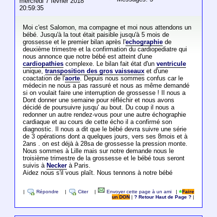
mercredi 7 février 2018
20:59:35
Moi c'est Salomon, ma compagne et moi nous attendons un
bébé. Jusqu'à la tout était paisible jusqu'à 5 mois de
grossesse et le premier bilan après l'
echographie
de
deuxième trimestre et la confirmation du cardiopediatre qui
nous annonce que notre bébé est atteint d'une
cardiopathies
complexe. Le bilan fait état d'un
ventricule
unique,
transposition des gros vaisseaux
et d'une
coactation de l'
aorte
. Depuis nous sommes confus car le
médecin ne nous a pas rassuré et nous as même demandé
si on voulait faire une interruption de grossesse ! Il nous a
Dont donner une semaine pour réfléchir et nous avons
décidé de poursuivre jusqu' au bout. Du coup il nous a
redonner un autre rendez-vous pour une autre échographie
cardiaque et au cours de cette écho il a confirmé son
diagnostic. Il nous a dit que le bébé devra suivre une série
de 3 opérations dont a quelques jours, vers ses 8mois et à
2ans . on est déjà à 28sa de grossesse la pression monte.
Nous sommes à Lille mais sur notre demande nous le
troisième trimestre de la grossesse et le bébé tous seront
suivis à
Necker
à Paris.
Aidez nous s'il vous plaît. Nous tennons à notre bébé
|
Répondre
|
Citer
|
Envoyer cette page à un ami
|
Faire
un DON
|
? Retour Haut de Page ?
|