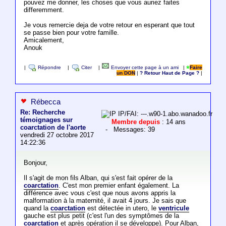
pouvez me donner, les choses que vous auriez faites
differemment.
Je vous remercie deja de votre retour en esperant que tout
se passe bien pour votre famille.
Amicalement,
Anouk
|
Répondre
|
Citer
|
Envoyer cette page à un ami
|
Faire
un DON
|
? Retour Haut de Page ?
|
Rébecca
Re: Recherche
IP/FAI: ---.w90-1.abo.wanadoo.fr
témoignages sur
Membre depuis
: 14 ans
coarctation de l'aorte
- Messages: 39
vendredi 27 octobre 2017
14:22:36
Bonjour,
Il s'agit de mon fils Alban, qui s'est fait opérer de la
coarctation
. C'est mon premier enfant également. La
différence avec vous c'est que nous avons appris la
malformation à la maternité, il avait 4 jours. Je sais que
quand la
coarctation
est détectée in utero, le
ventricule
gauche est plus petit (c'est l'un des symptômes de la
coarctation
et après opération il se développe). Pour Alban,