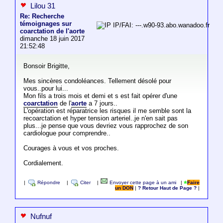
Lilou 31
Re: Recherche
témoignages sur
IP/FAI: ---.w90-93.abo.wanadoo.fr
coarctation de l'aorte
dimanche 18 juin 2017
21:52:48
Bonsoir Brigitte,
Mes sincères condoléances. Tellement désolé pour
vous..pour lui...
Mon fils a trois mois et demi et s est fait opérer d'une
coarctation
de l'
aorte
a 7 jours..
L'opération est réparatrice les risques il me semble sont la
recoarctation et hyper tension arteriel..je n'en sait pas
plus...je pense que vous devriez vous rapprochez de son
cardiologue pour comprendre..
Courages à vous et vos proches.
Cordialement.
|
Répondre
|
Citer
|
Envoyer cette page à un ami
|
Faire
un DON
|
? Retour Haut de Page ?
|
Nufnuf