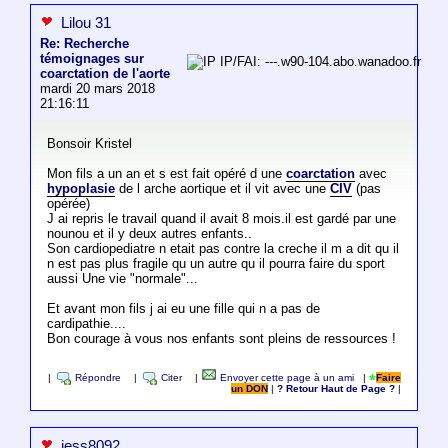
Lilou 31
Re: Recherche
témoignages sur
IP/FAI: ---.w90-104.abo.wanadoo.fr
coarctation de l'aorte
mardi 20 mars 2018
21:16:11
Bonsoir Kristel
Mon fils a un an et s est fait opéré d une
coarctation
avec
hypoplasie
de l arche aortique et il vit avec une
CIV
(pas
opérée)
J ai repris le travail quand il avait 8 mois.il est gardé par une
nounou et il y deux autres enfants..
Son cardiopediatre n etait pas contre la creche il m a dit qu il
n est pas plus fragile qu un autre qu il pourra faire du sport
aussi Une vie "normale"...
Et avant mon fils j ai eu une fille qui n a pas de
cardipathie....
Bon courage à vous nos enfants sont pleins de ressources !
|
Répondre
|
Citer
|
Envoyer cette page à un ami
|
Faire
un DON
|
? Retour Haut de Page ?
|
jess8092