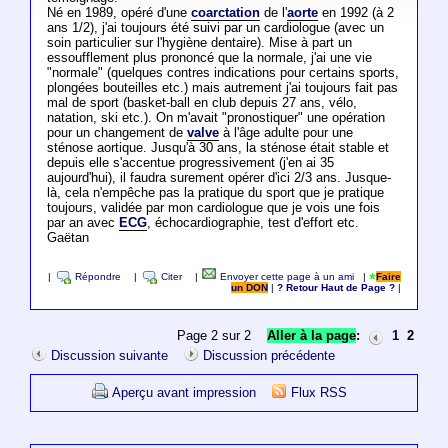
Né en 1989, opéré d'une
coarctation
de l'
aorte
en 1992 (à 2
ans 1/2), j'ai toujours été suivi par un cardiologue (avec un
soin particulier sur l'hygiène dentaire). Mise à part un
essoufflement plus prononcé que la normale, j'ai une vie
"normale" (quelques contres indications pour certains sports,
plongées bouteilles etc.) mais autrement j'ai toujours fait pas
mal de sport (basket-ball en club depuis 27 ans, vélo,
natation, ski etc.). On m'avait "pronostiquer" une opération
pour un changement de
valve
à l'âge adulte pour une
sténose aortique. Jusqu'à 30 ans, la sténose était stable et
depuis elle s'accentue progressivement (j'en ai 35
aujourd'hui), il faudra surement opérer d'ici 2/3 ans. Jusque-
là, cela n'empêche pas la pratique du sport que je pratique
toujours, validée par mon cardiologue que je vois une fois
par an avec
ECG
, échocardiographie, test d'effort etc.
Gaëtan
|
Répondre
|
Citer
|
Envoyer cette page à un ami
|
Faire
un DON
|
? Retour Haut de Page ?
|
Page 2 sur 2
Aller à la page
:
1
2
Discussion suivante
Discussion précédente
Aperçu avant impression
Flux RSS