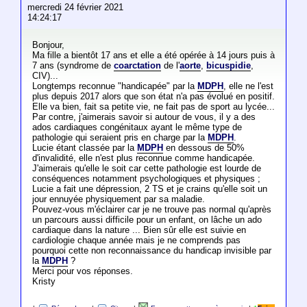
mercredi 24 février 2021
14:24:17
Bonjour,
Ma fille a bientôt 17 ans et elle a été opérée à 14 jours puis à
7 ans (syndrome de
coarctation
de l'
aorte
,
bicuspidie
,
CIV)...
Longtemps reconnue "handicapée" par la
MDPH
, elle ne l'est
plus depuis 2017 alors que son état n'a pas évolué en positif.
Elle va bien, fait sa petite vie, ne fait pas de sport au lycée...
Par contre, j'aimerais savoir si autour de vous, il y a des
ados cardiaques congénitaux ayant le même type de
pathologie qui seraient pris en charge par la
MDPH
.
Lucie étant classée par la
MDPH
en dessous de 50%
d'invalidité, elle n'est plus reconnue comme handicapée.
J'aimerais qu'elle le soit car cette pathologie est lourde de
conséquences notamment psychologiques et physiques ;
Lucie a fait une dépression, 2 TS et je crains qu'elle soit un
jour ennuyée physiquement par sa maladie.
Pouvez-vous m'éclairer car je ne trouve pas normal qu'après
un parcours aussi difficile pour un enfant, on lâche un ado
cardiaque dans la nature ... Bien sûr elle est suivie en
cardiologie chaque année mais je ne comprends pas
pourquoi cette non reconnaissance du handicap invisible par
la
MDPH
?
Merci pour vos réponses.
Kristy