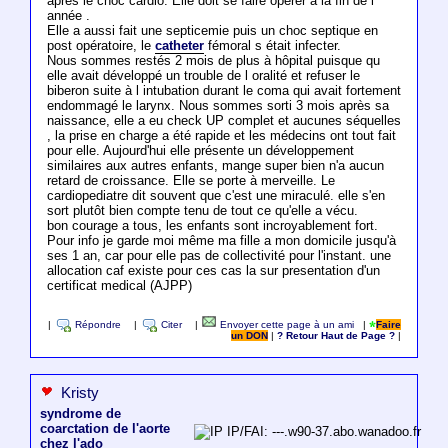
après le choc cardio. Elle doit se faire opérer à la fin de l
année .
Elle a aussi fait une septicemie puis un choc septique en
post opératoire, le
catheter
fémoral s était infecter.
Nous sommes restés 2 mois de plus à hôpital puisque qu
elle avait développé un trouble de l oralité et refuser le
biberon suite à l intubation durant le coma qui avait fortement
endommagé le larynx. Nous sommes sorti 3 mois après sa
naissance, elle a eu check UP complet et aucunes séquelles
, la prise en charge a été rapide et les médecins ont tout fait
pour elle. Aujourd'hui elle présente un développement
similaires aux autres enfants, mange super bien n'a aucun
retard de croissance. Elle se porte à merveille. Le
cardiopediatre dit souvent que c'est une miraculé. elle s'en
sort plutôt bien compte tenu de tout ce qu'elle a vécu.
bon courage a tous, les enfants sont incroyablement fort.
Pour info je garde moi même ma fille a mon domicile jusqu'à
ses 1 an, car pour elle pas de collectivité pour l'instant. une
allocation caf existe pour ces cas la sur presentation d'un
certificat medical (AJPP)
|
Répondre
|
Citer
|
Envoyer cette page à un ami
|
Faire
un DON
|
? Retour Haut de Page ?
|
Kristy
syndrome de
coarctation de l'aorte
IP/FAI: ---.w90-37.abo.wanadoo.fr
chez l'ado