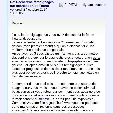
Re: Recherche témoignages
IP/FAI: ---.dynamic.voo.be
sur coarctation de l'aorte
vendredi 27 octobre 2017
13:53:06
Bonjour,
J'ai lu le temoignage que vous avez depose sur le forum
Heartandcoeur.com.
Je suis actuellement enceinte de 24 semaines d'un petit
garcon (mon premier enfant) a qui on a diagnostique une
malformation cardiaque congenitale.
Apres avoir vu 3 specialistes qui n'arrivent pas a se mettre
d'accord entre eux sur le diagnostic precis (coarctation
aorte
avec retrecissement du
ventricule
ou
hypoplasie
du coeur
gauche), et apres avoir lu plusieurs temoignages sur les
issues et prognostics de ces deux malformations, je ne sais
plus quoi penser et avant de lire votre temoignage j'etais en
train de perdre espoir...
Je comprends que ceci puisse encore etre une source de
chagrin pour vous, mais si vous savez en parler j'aimerais
beaucoup avoir votre retour sur comment vous avez gere ce
choc enceinte, et a la naissance, comment ont-ils su que le
retrecissement du
ventricule
n'etait pas une hypoplasie?
Comment va votre fille aujourd'hui? Avez-vous eu peur que
cette malformation revienne dans vos grossesses
suivantes? Je suis avare de tous les conseils que vous