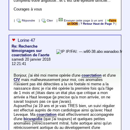
comprend votre angoisse...et c est une epreuve difficile...
Courages à vous
|
Répondre
|
Citer
|
Envoyer cette page à un ami
|
Faire
un DON
|
? Retour Haut de Page ?
|
Lorine 47
Re: Recherche
témoignages sur
IP/FAI: ---.w90-38.abo.wanadoo.fr
coarctation de l'aorte
samedi 20 janvier 2018
12:21:41
Bonjour, j'ai été moi meme opérée d'une
coarctation
et d'une
CIV
mais malheureusement pour moi, ces anomalies
n'avaient pas été détectées a la vie foetale ni meme a la
naissance donc je n'ai été opérée la première fois qu'a l'âge
de 1 mois et j'étais dans un état plus que critique a mon
arrivée a Haut leveque (je precise qu'a mon arrivée, on ne
savait toujours pas ce que j'avais).
Aujourd'hui j'ai 19 ans et je vais TRES bien, un suivi régulier
est effectué auprès de mon cardiologue ainsi qu'avec Haut
Leveque. Ma
coarctation
était effectivement accompagnée
d'une
bicuspidie
(que j'ai toujours) et quelques petites
anomalies (retrecissement mitral, fuite aortique ainsi qu'un
rétrécissement aortique du au développement d'une