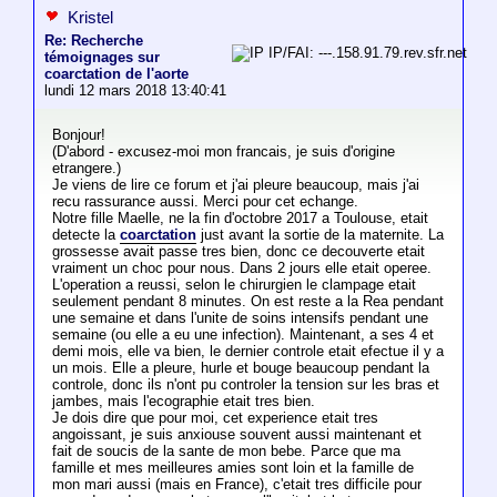
Kristel
Re: Recherche
IP/FAI: ---.158.91.79.rev.sfr.net
témoignages sur
coarctation de l'aorte
lundi 12 mars 2018 13:40:41
Bonjour!
(D'abord - excusez-moi mon francais, je suis d'origine
etrangere.)
Je viens de lire ce forum et j'ai pleure beaucoup, mais j'ai
recu rassurance aussi. Merci pour cet echange.
Notre fille Maelle, ne la fin d'octobre 2017 a Toulouse, etait
detecte la
coarctation
just avant la sortie de la maternite. La
grossesse avait passe tres bien, donc ce decouverte etait
vraiment un choc pour nous. Dans 2 jours elle etait operee.
L'operation a reussi, selon le chirurgien le clampage etait
seulement pendant 8 minutes. On est reste a la Rea pendant
une semaine et dans l'unite de soins intensifs pendant une
semaine (ou elle a eu une infection). Maintenant, a ses 4 et
demi mois, elle va bien, le dernier controle etait efectue il y a
un mois. Elle a pleure, hurle et bouge beaucoup pendant la
controle, donc ils n'ont pu controler la tension sur les bras et
jambes, mais l'ecographie etait tres bien.
Je dois dire que pour moi, cet experience etait tres
angoissant, je suis anxiouse souvent aussi maintenant et
fait de soucis de la sante de mon bebe. Parce que ma
famille et mes meilleures amies sont loin et la famille de
mon mari aussi (mais en France), c'etait tres difficile pour