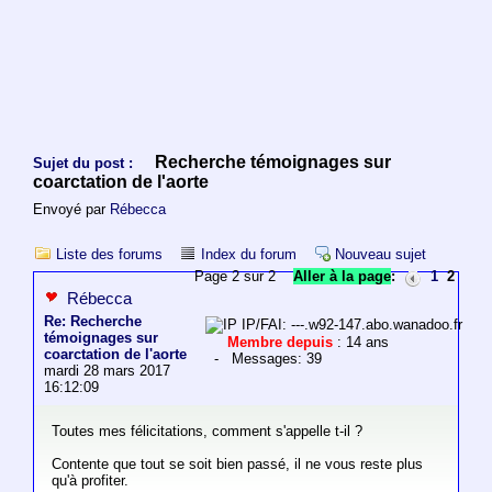
Recherche témoignages sur
Sujet du post :
coarctation de l'aorte
Envoyé par
Rébecca
Liste des forums
Index du forum
Nouveau sujet
Page 2 sur 2
Aller à la page
:
1
2
Rébecca
Re: Recherche
IP/FAI: ---.w92-147.abo.wanadoo.fr
témoignages sur
Membre depuis
: 14 ans
coarctation de l'aorte
- Messages: 39
mardi 28 mars 2017
16:12:09
Toutes mes félicitations, comment s'appelle t-il ?
Contente que tout se soit bien passé, il ne vous reste plus
qu'à profiter.