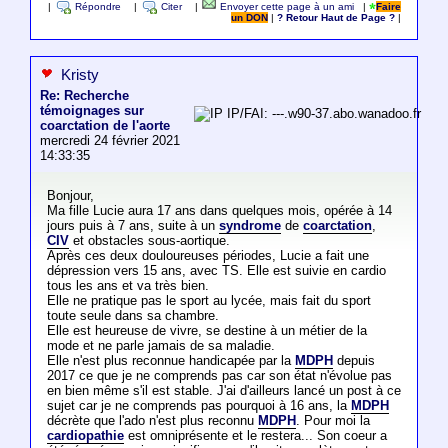
|
Répondre
|
Citer
|
Envoyer cette page à un ami
|
Faire
un DON
|
? Retour Haut de Page ?
|
Kristy
Re: Recherche
témoignages sur
IP/FAI: ---.w90-37.abo.wanadoo.fr
coarctation de l'aorte
mercredi 24 février 2021
14:33:35
Bonjour,
Ma fille Lucie aura 17 ans dans quelques mois, opérée à 14
jours puis à 7 ans, suite à un
syndrome
de
coarctation
,
CIV
et obstacles sous-aortique.
Après ces deux douloureuses périodes, Lucie a fait une
dépression vers 15 ans, avec TS. Elle est suivie en cardio
tous les ans et va très bien.
Elle ne pratique pas le sport au lycée, mais fait du sport
toute seule dans sa chambre.
Elle est heureuse de vivre, se destine à un métier de la
mode et ne parle jamais de sa maladie.
Elle n'est plus reconnue handicapée par la
MDPH
depuis
2017 ce que je ne comprends pas car son état n'évolue pas
en bien même s'il est stable. J'ai d'ailleurs lancé un post à ce
sujet car je ne comprends pas pourquoi à 16 ans, la
MDPH
décrète que l'ado n'est plus reconnu
MDPH
. Pour moi la
cardiopathie
est omniprésente et le restera... Son coeur a