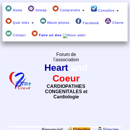
Home
Sitmap
Comprendre
Connaître
Quik links
Album photos
Charte
Facebook
Contact
Faire un don
Forum de
l'association
Heart
and
Coeur
CARDIOPATHIES
CONGENITALES et
Cardiologie
Bienvenu(e)!
S'identifier
S'inscrire