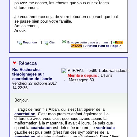
pouvez me donner, les choses que vous auriez faites
differemment.
Je vous remercie deja de votre retour en esperant que tout
se passe bien pour votre famille.
Amicalement,
Anouk
|
Répondre
|
Citer
|
Envoyer cette page à un ami
|
Faire
un DON
|
? Retour Haut de Page ?
|
Rébecca
Re: Recherche
IP/FAI: ---.w90-1.abo.wanadoo.fr
témoignages sur
Membre depuis
: 14 ans
coarctation de l'aorte
- Messages: 39
vendredi 27 octobre 2017
14:22:36
Bonjour,
Il s'agit de mon fils Alban, qui s'est fait opérer de la
coarctation
. C'est mon premier enfant également. La
différence avec vous c'est que nous avons appris la
malformation à la maternité, il avait 4 jours. Je sais que
quand la
coarctation
est détectée in utero, le
ventricule
gauche est plus petit (c'est l'un des symptômes de la
coarctation
et après opération il se développe). Pour Alban,