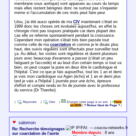
membrane sous aortique) sont apparues au cours du temps
mais elles restent bénignes donc ne surtout pas s'inquieter
meme si l'accumulation de ces mots peut faire peur.
Lilou, j'ai été aussi opérée de ma
CIV
maintenant c'était en
1999 donc les choses ont évoluées aujourd'hui, en effet la
chirurgie n'est pas toujours pratiquée car dans plupart des
cas elle se referme spontanément pendant la croissance.
Cependant mon opération s'était très bien passée tout
comme celle de ma
coarctation
et comme je le disais plus
haut, des suivis réguliers sont effectués pour surveiller tout
ça. Au début, les visites sont régulières et durent plusieurs
jours avec beaucoup d'examens a passer (c'était un peu
fatiguant je l'accorde) et au bout d'un certain temps si tout va
bien, on peut couper la poire en deux être le cardiologue et
l'hôpital. C'est ce que je fais aujourd'hui, tout les 1 an et demi
je vois mon cardiologue sur Agen (écho) et 1 an et demi plus
tard je vais a l'hôpital 1 journée pour une écho, épreuve
d'effort et compte rendu en fin de journée avec le professeur
du service (Dr Thambo).
|
Répondre
|
Citer
|
Envoyer cette page à un ami
|
Faire
un DON
|
? Retour Haut de Page ?
|
salomon
IP/FAI: ---.coucou-networks.fr
Re: Recherche témoignages
Membre depuis
: 8 ans
sur coarctation de l'aorte