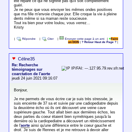
été réparé ce qui ne signifie pas qu'il soit complètement
guéri.
Je ne peux que vous envoyer les mêmes ondes positives
que ma fille m'envoie chaque jour. Elle croque la vie à pleine
dents même si sa maman reste soucieuse.
Tout ira bien pour votre loulou, vous verrez...
Kristy
|
Répondre
|
Citer
|
Envoyer cette page à un ami
|
Faire
un DON
|
? Retour Haut de Page ?
|
Céline35
Re: Recherche
IP/FAI: ---.127.95.79.rev.sfr.net
témoignages sur
coarctation de l'aorte
jeudi 24 juin 2021 09:16:07
Bonjour,
Je me permets de vous écrire car je suis très stressée, je
suis enceinte de 37 sa et suivie par une cadiopediatre depuis
la deuxième écho où ils ont découvert une veine cave
supérieure gauche. Tout allait bien aux dernières échos, les
deux parties du coeur étaient bien symétriques jusqu'à la
dernière où la cardiopediatre a découvert un rétrécissement
de l'
aorte
ainsi qu'une différence entre le coeur gauche et
droit. Je suis de Rennes et je me retrouve à devoir aller