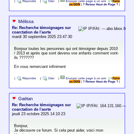
|
Répondre
|
Citer
|
Envoyer cette page à un ami
|
Faire
un DON
|
? Retour Haut de Page ?
|
Mélissa
Re: Recherche témoignages sur
IP/FAI: ---.abo.bbox.fr
coarctation de l'aorte
mardi 30 septembre 2025 23:47:30
Bonjour toutes les personnes qui ont témoigner depuis 2010
/ 2013 et après que sont devenu vos enfants comment vont-
ils ???????
En vous remerciant infiniment
|
Répondre
|
Citer
|
Envoyer cette page à un ami
|
Faire
un DON
|
? Retour Haut de Page ?
|
Gaëtan
Re: Recherche témoignages sur
IP/FAI: 164.131.160.---
coarctation de l'aorte
jeudi 23 octobre 2025 14:10:23
Bonjour,
Je découvre ce forum. Si cela peut aider, voici mon