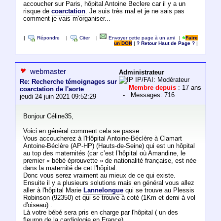
accoucher sur Paris, hôpital Antoine Beclere car il y a un
risque de
coarctation
. Je suis très mal et je ne sais pas
comment je vais m'organiser...
|
Répondre
|
Citer
|
Envoyer cette page à un ami
|
Faire
un DON
|
? Retour Haut de Page ?
|
webmaster
Administrateur
IP/FAI: Modérateur
Re: Recherche témoignages sur
Membre depuis
: 17 ans
coarctation de l'aorte
- Messages: 716
jeudi 24 juin 2021 09:52:29
Bonjour Céline35,
Voici en général comment cela se passe :
Vous accoucherez à l'Hôpital Antoine-Béclère à Clamart
Antoine-Béclère (AP-HP) (Hauts-de-Seine) qui est un hôpital
au top des maternités (car c’est l’hôpital où Amandine, le
premier « bébé éprouvette » de nationalité française, est née
dans la maternité de cet l'hôpital.
Donc vous serez vraiment au mieux de ce qui existe.
Ensuite il y a plusieurs solutions mais en général vous allez
aller à l'hôpital Marie
Lannelongue
qui se trouve au Plessis
Robinson (92350) et qui se trouve à coté (1Km et demi à vol
d'oiseau) .
Là votre bébé sera pris en charge par l'hôpital ( un des
fleuron de la cardiologie en France).