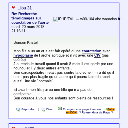
Lilou 31
Re: Recherche
témoignages sur
IP/FAI: ---.w90-104.abo.wanadoo.fr
coarctation de l'aorte
mardi 20 mars 2018
21:16:11
Bonsoir Kristel
Mon fils a un an et s est fait opéré d une
coarctation
avec
hypoplasie
de l arche aortique et il vit avec une
CIV
(pas
opérée)
J ai repris le travail quand il avait 8 mois.il est gardé par une
nounou et il y deux autres enfants..
Son cardiopediatre n etait pas contre la creche il m a dit qu il
n est pas plus fragile qu un autre qu il pourra faire du sport
aussi Une vie "normale"...
Et avant mon fils j ai eu une fille qui n a pas de
cardipathie....
Bon courage à vous nos enfants sont pleins de ressources !
|
Répondre
|
Citer
|
Envoyer cette page à un ami
|
Faire
un DON
|
? Retour Haut de Page ?
|