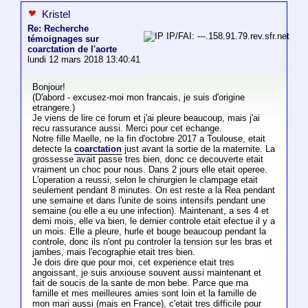
Kristel
Re: Recherche
IP/FAI: ---.158.91.79.rev.sfr.net
témoignages sur
coarctation de l'aorte
lundi 12 mars 2018 13:40:41
Bonjour!
(D'abord - excusez-moi mon francais, je suis d'origine
etrangere.)
Je viens de lire ce forum et j'ai pleure beaucoup, mais j'ai
recu rassurance aussi. Merci pour cet echange.
Notre fille Maelle, ne la fin d'octobre 2017 a Toulouse, etait
detecte la
coarctation
just avant la sortie de la maternite. La
grossesse avait passe tres bien, donc ce decouverte etait
vraiment un choc pour nous. Dans 2 jours elle etait operee.
L'operation a reussi, selon le chirurgien le clampage etait
seulement pendant 8 minutes. On est reste a la Rea pendant
une semaine et dans l'unite de soins intensifs pendant une
semaine (ou elle a eu une infection). Maintenant, a ses 4 et
demi mois, elle va bien, le dernier controle etait efectue il y a
un mois. Elle a pleure, hurle et bouge beaucoup pendant la
controle, donc ils n'ont pu controler la tension sur les bras et
jambes, mais l'ecographie etait tres bien.
Je dois dire que pour moi, cet experience etait tres
angoissant, je suis anxiouse souvent aussi maintenant et
fait de soucis de la sante de mon bebe. Parce que ma
famille et mes meilleures amies sont loin et la famille de
mon mari aussi (mais en France), c'etait tres difficile pour