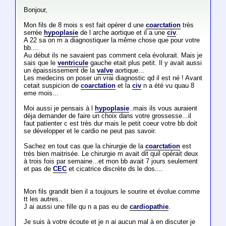
Bonjour,
Mon fils de 8 mois s est fait opérer d une
coarctation
très
serrée
hypoplasie
de l arche aortique et il a une
civ
.
A 22 sa on m a diagnostiquer la même chose que pour votre
bb....
Au début ils ne savaient pas comment cela évolurait. Mais je
sais que le
ventricule
gauche etait plus petit. Il y avait aussi
un épaississement de la
valve
aortique...
Les medecins on poser un vrai diagnostic qd il est né ! Avant
cetait suspicion de
coarctation
et la
civ
n a été vu quau 8
eme mois...
Moi aussi je pensais à l
hypoplasie
..mais ils vous auraient
déja demander de faire un choix dans votre grossesse...il
faut patienter c est très dur mais le petit coeur votre bb doit
se développer et le cardio ne peut pas savoir.
Sachez en tout cas que la chirurgie de la
coarctation
est
très bien maitrisée. Le chirurgie m avait dit quil opérait deux
à trois fois par semaine...et mon bb avait 7 jours seulement
et pas de
CEC
et cicatrice discrète ds le dos....
Mon fils grandit bien il a toujours le sourire et évolue comme
tt les autres..
J ai aussi une fille qu n a pas eu de
cardiopathie
.
Je suis à votre écoute et je n ai aucun mal à en discuter je