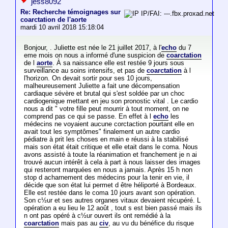
jess8092
Re: Recherche témoignages sur
IP/FAI: ---.fbx.proxad.net
coarctation de l'aorte
mardi 10 avril 2018 15:18:04
Bonjour, . Juliette est née le 21 juillet 2017, à l'
echo
du 7
eme mois on nous a informé d'une suspicion de
coarctation
de l
aorte
. À sa naissance elle est restée 9 jours sous
surveillance au soins intensifs, et pas de
coarctation
à l
l'horizon. On devait sortir pour ses 10 jours,
malheureusement Juliette a fait une décompensation
cardiaque sévère et brutal qui s'est soldée par un choc
cardiogenique mettant en jeu son pronostic vital . Le cardio
nous a dit " votre fille peut mourrir à tout moment, on ne
comprend pas ce qui se passe. En effet à l
echo
les
médecins ne voyaient aucune corctaction pourtant elle en
avait tout les symptômes" finalement un autre cardio
pédiatre à prit les choses en main e réussi à la stabilisé
mais son état était critique et elle etait dans le coma. Nous
avons assisté à toute la réanimation et franchement je n ai
trouvé aucun intérêt à cela à part à nous laisser des images
qui resteront marquées en nous a jamais. Après 15 h non
stop d acharnement des médecins pour la tenir en vie, il
décide que son état lui permet d être héliporté à Bordeaux.
Elle est restée dans le coma 10 jours avant son opération.
Son c½ur et ses autres organes vitaux devaient récupéré. L
opération a eu lieu le 12 août , tout s est bien passé mais ils
n ont pas opéré à c½ur ouvert ils ont remédié à la
coarctation
mais pas au
civ
, au vu du bénéfice du risque