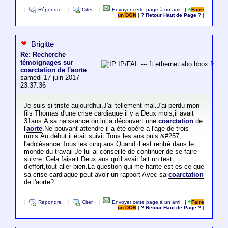
|
Répondre
|
Citer
|
Envoyer cette page à un ami
|
Faire
un DON
|
? Retour Haut de Page ?
|
Brigitte
Re: Recherche
témoignages sur
IP/FAI: ---.ft.ethernet.abo.bbox.fr
coarctation de l'aorte
samedi 17 juin 2017
23:37:36
Je suis si triste aujourdhui,J'ai tellement mal.J'ai perdu mon
fils Thomas d'une crise cardiaque il y a Deux mois,il avait
31ans.A sa naissance on lui a découvert une
coarctation
de
l'
aorte
.Ne pouvant attendre il a été opéré a l'age de trois
mois.Au début il était suivit Tous les ans puis &#257;
l'adolésance Tous les cinq ans.Quand il est rentré dans le
monde du travail Je lui ai conseillé de continuer de se faire
suivre .Cela faisait Deux ans qu'il avait fait un test
d'effort,tout aller bien.La question qui me hante est es-ce que
sa crise cardiaque peut avoir un rapport Avec sa
coarctation
de l'aorte?
|
Répondre
|
Citer
|
Envoyer cette page à un ami
|
Faire
un DON
|
? Retour Haut de Page ?
|