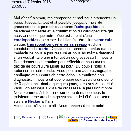
- Messages: 5
mercredi 7 février 2018
20:59:35
Moi c'est Salomon, ma compagne et moi nous attendons un
bébé. Jusqu'à la tout était paisible jusqu'à 5 mois de
grossesse et le premier bilan après l'
echographie
de
deuxième trimestre et la confirmation du cardiopediatre qui
nous annonce que notre bébé est atteint d'une
cardiopathies
complexe. Le bilan fait état d'un
ventricule
unique,
transposition des gros vaisseaux
et d'une
coactation de l'
aorte
. Depuis nous sommes confus car le
médecin ne nous a pas rassuré et nous as même demandé
si on voulait faire une interruption de grossesse ! Il nous a
Dont donner une semaine pour réfléchir et nous avons
décidé de poursuivre jusqu' au bout. Du coup il nous a
redonner un autre rendez-vous pour une autre échographie
cardiaque et au cours de cette écho il a confirmé son
diagnostic. Il nous a dit que le bébé devra suivre une série
de 3 opérations dont a quelques jours, vers ses 8mois et à
2ans . on est déjà à 28sa de grossesse la pression monte.
Nous sommes à Lille mais sur notre demande nous le
troisième trimestre de la grossesse et le bébé tous seront
suivis à
Necker
à Paris.
Aidez nous s'il vous plaît. Nous tennons à notre bébé
|
Répondre
|
Citer
|
Envoyer cette page à un ami
|
Faire
un DON
|
? Retour Haut de Page ?
|