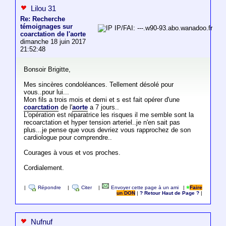
Lilou 31
Re: Recherche
témoignages sur
IP/FAI: ---.w90-93.abo.wanadoo.fr
coarctation de l'aorte
dimanche 18 juin 2017
21:52:48
Bonsoir Brigitte,
Mes sincères condoléances. Tellement désolé pour
vous..pour lui...
Mon fils a trois mois et demi et s est fait opérer d'une
coarctation
de l'
aorte
a 7 jours..
L'opération est réparatrice les risques il me semble sont la
recoarctation et hyper tension arteriel..je n'en sait pas
plus...je pense que vous devriez vous rapprochez de son
cardiologue pour comprendre..
Courages à vous et vos proches.
Cordialement.
|
Répondre
|
Citer
|
Envoyer cette page à un ami
|
Faire
un DON
|
? Retour Haut de Page ?
|
Nufnuf