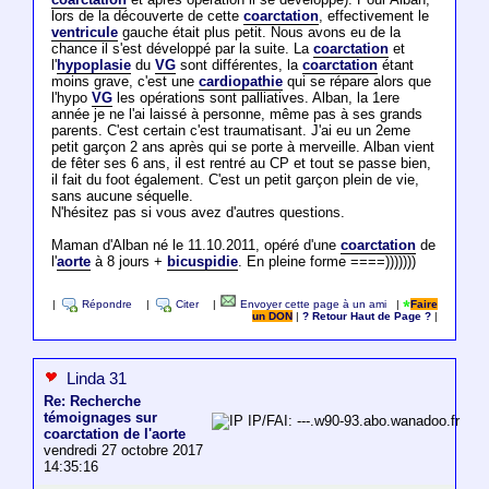
lors de la découverte de cette
coarctation
, effectivement le
ventricule
gauche était plus petit. Nous avons eu de la
chance il s'est développé par la suite. La
coarctation
et
l'
hypoplasie
du
VG
sont différentes, la
coarctation
étant
moins grave, c'est une
cardiopathie
qui se répare alors que
l'hypo
VG
les opérations sont palliatives. Alban, la 1ere
année je ne l'ai laissé à personne, même pas à ses grands
parents. C'est certain c'est traumatisant. J'ai eu un 2eme
petit garçon 2 ans après qui se porte à merveille. Alban vient
de fêter ses 6 ans, il est rentré au CP et tout se passe bien,
il fait du foot également. C'est un petit garçon plein de vie,
sans aucune séquelle.
N'hésitez pas si vous avez d'autres questions.
Maman d'Alban né le 11.10.2011, opéré d'une
coarctation
de
l'
aorte
à 8 jours +
bicuspidie
. En pleine forme ====)))))))
|
Répondre
|
Citer
|
Envoyer cette page à un ami
|
Faire
un DON
|
? Retour Haut de Page ?
|
Linda 31
Re: Recherche
témoignages sur
IP/FAI: ---.w90-93.abo.wanadoo.fr
coarctation de l'aorte
vendredi 27 octobre 2017
14:35:16