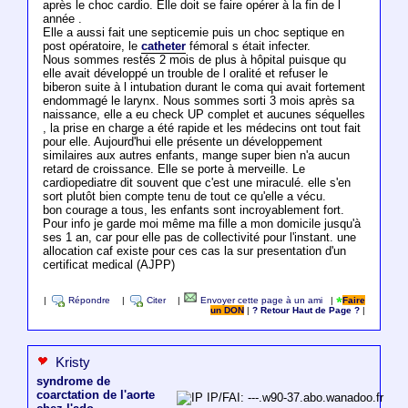
après le choc cardio. Elle doit se faire opérer à la fin de l
année .
Elle a aussi fait une septicemie puis un choc septique en
post opératoire, le
catheter
fémoral s était infecter.
Nous sommes restés 2 mois de plus à hôpital puisque qu
elle avait développé un trouble de l oralité et refuser le
biberon suite à l intubation durant le coma qui avait fortement
endommagé le larynx. Nous sommes sorti 3 mois après sa
naissance, elle a eu check UP complet et aucunes séquelles
, la prise en charge a été rapide et les médecins ont tout fait
pour elle. Aujourd'hui elle présente un développement
similaires aux autres enfants, mange super bien n'a aucun
retard de croissance. Elle se porte à merveille. Le
cardiopediatre dit souvent que c'est une miraculé. elle s'en
sort plutôt bien compte tenu de tout ce qu'elle a vécu.
bon courage a tous, les enfants sont incroyablement fort.
Pour info je garde moi même ma fille a mon domicile jusqu'à
ses 1 an, car pour elle pas de collectivité pour l'instant. une
allocation caf existe pour ces cas la sur presentation d'un
certificat medical (AJPP)
|
Répondre
|
Citer
|
Envoyer cette page à un ami
|
Faire
un DON
|
? Retour Haut de Page ?
|
Kristy
syndrome de
coarctation de l'aorte
IP/FAI: ---.w90-37.abo.wanadoo.fr