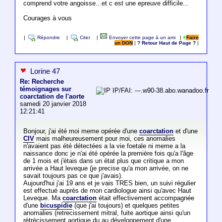
comprend votre angoisse...et c est une epreuve difficile...
Courages à vous
|
Répondre
|
Citer
|
Envoyer cette page à un ami
|
Faire
un DON
|
? Retour Haut de Page ?
|
Lorine 47
Re: Recherche
témoignages sur
IP/FAI: ---.w90-38.abo.wanadoo.fr
coarctation de l'aorte
samedi 20 janvier 2018
12:21:41
Bonjour, j'ai été moi meme opérée d'une
coarctation
et d'une
CIV
mais malheureusement pour moi, ces anomalies
n'avaient pas été détectées a la vie foetale ni meme a la
naissance donc je n'ai été opérée la première fois qu'a l'âge
de 1 mois et j'étais dans un état plus que critique a mon
arrivée a Haut leveque (je precise qu'a mon arrivée, on ne
savait toujours pas ce que j'avais).
Aujourd'hui j'ai 19 ans et je vais TRES bien, un suivi régulier
est effectué auprès de mon cardiologue ainsi qu'avec Haut
Leveque. Ma
coarctation
était effectivement accompagnée
d'une
bicuspidie
(que j'ai toujours) et quelques petites
anomalies (retrecissement mitral, fuite aortique ainsi qu'un
rétrécissement aortique du au développement d'une