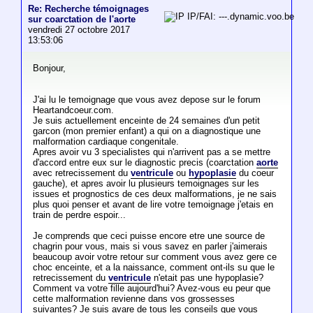
Re: Recherche témoignages
IP/FAI: ---.dynamic.voo.be
sur coarctation de l'aorte
vendredi 27 octobre 2017
13:53:06
Bonjour,
J'ai lu le temoignage que vous avez depose sur le forum
Heartandcoeur.com.
Je suis actuellement enceinte de 24 semaines d'un petit
garcon (mon premier enfant) a qui on a diagnostique une
malformation cardiaque congenitale.
Apres avoir vu 3 specialistes qui n'arrivent pas a se mettre
d'accord entre eux sur le diagnostic precis (coarctation
aorte
avec retrecissement du
ventricule
ou
hypoplasie
du coeur
gauche), et apres avoir lu plusieurs temoignages sur les
issues et prognostics de ces deux malformations, je ne sais
plus quoi penser et avant de lire votre temoignage j'etais en
train de perdre espoir...
Je comprends que ceci puisse encore etre une source de
chagrin pour vous, mais si vous savez en parler j'aimerais
beaucoup avoir votre retour sur comment vous avez gere ce
choc enceinte, et a la naissance, comment ont-ils su que le
retrecissement du
ventricule
n'etait pas une hypoplasie?
Comment va votre fille aujourd'hui? Avez-vous eu peur que
cette malformation revienne dans vos grossesses
suivantes? Je suis avare de tous les conseils que vous