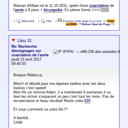
Maman d'Alban né le 11.10.2011, opéré d'une
coarctation
de
l'
aorte
à 8 jours +
bicuspidie
. En pleine forme ====)))))))
|
Répondre
|
Citer
|
Envoyer cette page à un ami
|
Faire
un DON
|
? Retour Haut de Page ?
|
Lilou 31
Re: Recherche
témoignages sur
IP/FAI: ---.w86-236.abo.wanadoo.fr
coarctation de l'aorte
jeudi 13 avril 2017
09:45:03
Bonjour Rébecca,
Merci! et désolé pour ma réponse tardive avec les deux
loulous c'est speed!
Mon fils se nomme Adam, il a maintenant 6 semaines il va
bien les échos s'espacent un peu c'est tout les mois..Pas de
recoarctation et beau résultat! Reste cette
CIV
...
Et vous comment va votre fils??
A bientôt,
Linda