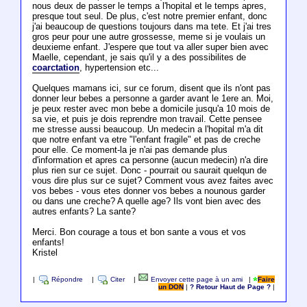
nous deux de passer le temps a l'hopital et le temps apres,
presque tout seul. De plus, c'est notre premier enfant, donc
j'ai beaucoup de questions toujours dans ma tete. Et j'ai tres
gros peur pour une autre grossesse, meme si je voulais un
deuxieme enfant. J'espere que tout va aller super bien avec
Maelle, cependant, je sais qu'il y a des possibilites de
coarctation
, hypertension etc...
Quelques mamans ici, sur ce forum, disent que ils n'ont pas
donner leur bebes a personne a garder avant le 1ere an. Moi,
je peux rester avec mon bebe a domicile jusqu'a 10 mois de
sa vie, et puis je dois reprendre mon travail. Cette pensee
me stresse aussi beaucoup. Un medecin a l'hopital m'a dit
que notre enfant va etre "l'enfant fragile" et pas de creche
pour elle. Ce moment-la je n'ai pas demande plus
d'information et apres ca personne (aucun medecin) n'a dire
plus rien sur ce sujet. Donc - pourrait ou saurait quelqun de
vous dire plus sur ce sujet? Comment vous avez faites avec
vos bebes - vous etes donner vos bebes a nounous garder
ou dans une creche? A quelle age? Ils vont bien avec des
autres enfants? La sante?
Merci. Bon courage a tous et bon sante a vous et vos
enfants!
Kristel
|
Répondre
|
Citer
|
Envoyer cette page à un ami
|
Faire
un DON
|
? Retour Haut de Page ?
|