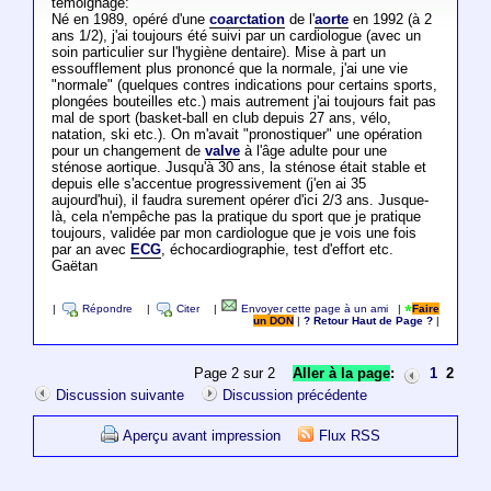
témoignage:
Né en 1989, opéré d'une
coarctation
de l'
aorte
en 1992 (à 2
ans 1/2), j'ai toujours été suivi par un cardiologue (avec un
soin particulier sur l'hygiène dentaire). Mise à part un
essoufflement plus prononcé que la normale, j'ai une vie
"normale" (quelques contres indications pour certains sports,
plongées bouteilles etc.) mais autrement j'ai toujours fait pas
mal de sport (basket-ball en club depuis 27 ans, vélo,
natation, ski etc.). On m'avait "pronostiquer" une opération
pour un changement de
valve
à l'âge adulte pour une
sténose aortique. Jusqu'à 30 ans, la sténose était stable et
depuis elle s'accentue progressivement (j'en ai 35
aujourd'hui), il faudra surement opérer d'ici 2/3 ans. Jusque-
là, cela n'empêche pas la pratique du sport que je pratique
toujours, validée par mon cardiologue que je vois une fois
par an avec
ECG
, échocardiographie, test d'effort etc.
Gaëtan
|
Répondre
|
Citer
|
Envoyer cette page à un ami
|
Faire
un DON
|
? Retour Haut de Page ?
|
Page 2 sur 2
Aller à la page
:
1
2
Discussion suivante
Discussion précédente
Aperçu avant impression
Flux RSS