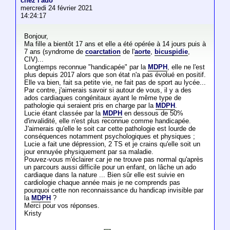
chez l'ado
mercredi 24 février 2021
14:24:17
Bonjour,
Ma fille a bientôt 17 ans et elle a été opérée à 14 jours puis à
7 ans (syndrome de
coarctation
de l'
aorte
,
bicuspidie
,
CIV)...
Longtemps reconnue "handicapée" par la
MDPH
, elle ne l'est
plus depuis 2017 alors que son état n'a pas évolué en positif.
Elle va bien, fait sa petite vie, ne fait pas de sport au lycée...
Par contre, j'aimerais savoir si autour de vous, il y a des
ados cardiaques congénitaux ayant le même type de
pathologie qui seraient pris en charge par la
MDPH
.
Lucie étant classée par la
MDPH
en dessous de 50%
d'invalidité, elle n'est plus reconnue comme handicapée.
J'aimerais qu'elle le soit car cette pathologie est lourde de
conséquences notamment psychologiques et physiques ;
Lucie a fait une dépression, 2 TS et je crains qu'elle soit un
jour ennuyée physiquement par sa maladie.
Pouvez-vous m'éclairer car je ne trouve pas normal qu'après
un parcours aussi difficile pour un enfant, on lâche un ado
cardiaque dans la nature ... Bien sûr elle est suivie en
cardiologie chaque année mais je ne comprends pas
pourquoi cette non reconnaissance du handicap invisible par
la
MDPH
?
Merci pour vos réponses.
Kristy