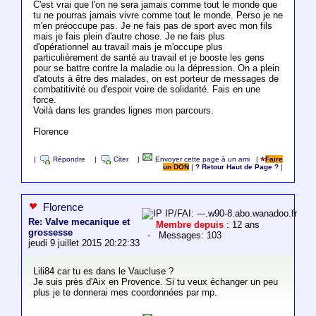
C'est vrai que l'on ne sera jamais comme tout le monde que
tu ne pourras jamais vivre comme tout le monde. Perso je ne
m'en préoccupe pas. Je ne fais pas de sport avec mon fils
mais je fais plein d'autre chose. Je ne fais plus
d'opérationnel au travail mais je m'occupe plus
particulièrement de santé au travail et je booste les gens
pour se battre contre la maladie ou la dépression. On a plein
d'atouts à être des malades, on est porteur de messages de
combatitivité ou d'espoir voire de solidarité. Fais en une
force.
Voilà dans les grandes lignes mon parcours.
Florence
|
Répondre
|
Citer
|
Envoyer cette page à un ami
|
Faire
un DON
|
? Retour Haut de Page ?
|
Florence
IP/FAI: ---.w90-8.abo.wanadoo.fr
Re: Valve mecanique et
Membre depuis
: 12 ans
grossesse
- Messages: 103
jeudi 9 juillet 2015 20:22:33
Lili84 car tu es dans le Vaucluse ?
Je suis près d'Aix en Provence. Si tu veux échanger un peu
plus je te donnerai mes coordonnées par mp.