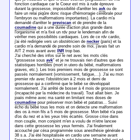
fonction cardiaque car le Coeur est mis à rude épreuve
durant la grossesse, impossibilité d'arrêter les
avk
ou de
faire un relai piqûre donc risque d'hémorragie cérébrale pour
l'embryon ou malformations importantes). La cardio m'a
demandé d'arrêter le
previscan
et de prendre de la
coumadine
qui a une durée d'action plus grande dans
l'organisme et m'a fixé un rdv pour le lendemain afin de
vérifier mes possibilités cardiaques. Lors de ce rdv cardio,
j'ai été redirigée vers un obstétricien de
necker
(paris) et la
cardio m'a demandé de prendre soin de moi, j'avais fait un
AIT 2 mois avant avec
INR
trop bas.
J'ai cherché des infos sur le net avec les mots clés
"grossesse sous
avk
" et je ne trouvais rien d'autres que des
statistiques horribles (mort in utero du bébé, malformations
graves, etc.). Les trois premiers mois de grossesse se sont
passés normalement (vomissement, fatigue,...). J'ai eu mon
premier rdv avec l'obstétricien à 2 mois et demi de
grossesse qui a confirmé que le bébé se développait
normalement. J'ai arrêté de bosser à 4 mois de grossesse
(incapacité par la médecine du travail). Tout allait bien. Je
joaiis même avec ma santé en limitant mes doses de
coumadine
pour préserver mon bébé et patatras... Suivi
écho du bébé tous les mois et on detecte une malformation
des os à mon fils a 5 mois de grossesse. Mon bébé n'a pas
d'os du nez et a les yeux très écartés. Grosse crise dans
mon couple, mon conjoint m'en a voulu de m'etre lancee
dans cette grossesse les yeux fermés. J'ai finalement
accouché par césa programmée sous anesthésie générale a
38 s.a. J'ai été hospitalisée en cardio une semaine avant
l'accouchement pour faire le relai héparine. Mon bébé est né