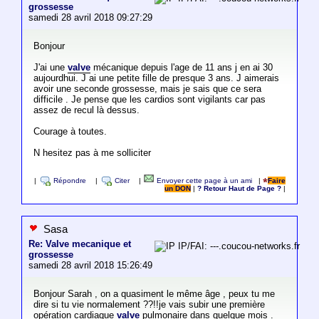
grossesse
samedi 28 avril 2018 09:27:29
Bonjour
J'ai une
valve
mécanique depuis l'age de 11 ans j en ai 30
aujourdhui. J ai une petite fille de presque 3 ans. J aimerais
avoir une seconde grossesse, mais je sais que ce sera
difficile . Je pense que les cardios sont vigilants car pas
assez de recul là dessus.
Courage à toutes.
N hesitez pas à me solliciter
|
Répondre
|
Citer
|
Envoyer cette page à un ami
|
Faire
un DON
|
? Retour Haut de Page ?
|
Sasa
Re: Valve mecanique et
IP/FAI: ---.coucou-networks.fr
grossesse
samedi 28 avril 2018 15:26:49
Bonjour Sarah , on a quasiment le même âge , peux tu me
dire si tu vie normalement ??!!je vais subir une première
opération cardiaque
valve
pulmonaire dans quelque mois .