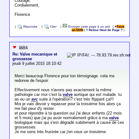
Courage,
Cordialement,
Florence
|
Répondre
|
Citer
|
Envoyer cette page à un ami
|
Faire
un DON
|
? Retour Haut de Page ?
|
lili84
Re: Valve mecanique et
IP/FAI: ---.78.93.79.rev.sfr.net
grossesse
jeudi 9 juillet 2015 18:10:42
Merci beaucoup Florence pour ton témoignage. cela me
redonne de l'espoir.
Effectivement nous n'avons pas exactement la même
pathologie car moi c'est la
valve
aortique qui est malade. tu
as eu un
avc
suite à l'opération? c'est très flippant ça!!!
Moi je vais devoir y repasser pour la troisième fois alors ça
me fait peur d'y rester.
et pour répondre à ta question oui j'ai deux enfants (22 mois
et 5 mois) que j'ai pu avoir normalement grâce à ma
valve
biologique mais qui s'est dégradé subitement à cause de ces
grossesses.
Je me sens très frustrée car j'en veux un troisième.