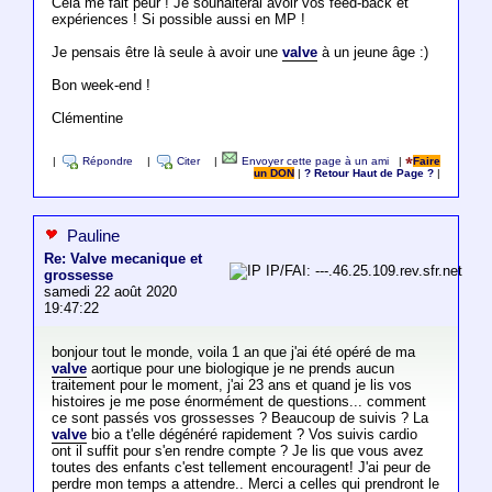
Cela me fait peur ! Je souhaiterai avoir vos feed-back et
expériences ! Si possible aussi en MP !
Je pensais être là seule à avoir une
valve
à un jeune âge :)
Bon week-end !
Clémentine
|
Répondre
|
Citer
|
Envoyer cette page à un ami
|
Faire
un DON
|
? Retour Haut de Page ?
|
Pauline
Re: Valve mecanique et
IP/FAI: ---.46.25.109.rev.sfr.net
grossesse
samedi 22 août 2020
19:47:22
bonjour tout le monde, voila 1 an que j'ai été opéré de ma
valve
aortique pour une biologique je ne prends aucun
traitement pour le moment, j'ai 23 ans et quand je lis vos
histoires je me pose énormément de questions... comment
ce sont passés vos grossesses ? Beaucoup de suivis ? La
valve
bio a t'elle dégénéré rapidement ? Vos suivis cardio
ont il suffit pour s'en rendre compte ? Je lis que vous avez
toutes des enfants c'est tellement encouragent! J'ai peur de
perdre mon temps a attendre.. Merci a celles qui prendront le