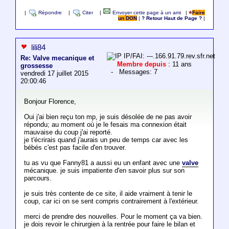
|
Répondre
|
Citer
|
Envoyer cette page à un ami
|
Faire
un DON
|
? Retour Haut de Page ?
|
lili84
IP/FAI: ---.166.91.79.rev.sfr.net
Re: Valve mecanique et
Membre depuis
: 11 ans
grossesse
- Messages: 7
vendredi 17 juillet 2015
20:00:46
Bonjour Florence,
Oui j'ai bien reçu ton mp, je suis désolée de ne pas avoir
répondu; au moment où je le fesais ma connexion était
mauvaise du coup j'ai reporté.
je t'écrirais quand j'aurais un peu de temps car avec les
bébés c'est pas facile d'en trouver.
tu as vu que Fanny81 a aussi eu un enfant avec une
valve
mécanique. je suis impatiente d'en savoir plus sur son
parcours.
je suis très contente de ce site, il aide vraiment à tenir le
coup, car ici on se sent compris contrairement à l'extérieur.
merci de prendre des nouvelles. Pour le moment ça va bien.
je dois revoir le chirurgien à la rentrée pour faire le bilan et