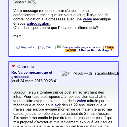
Bonsoir Jo75,
Votre message me donne plein d'espoir. Je suis
agréablement surprise que l'on vous ai dit qu'il n'ya pas de
contre indication à la grossesse avec une
valve
mécanique
et sous
anticoagulant
.
C'est dans quel centre que l'on vous a affirmé cela?
merci
|
Répondre
|
Citer
|
Envoyer cette page à un ami
|
Faire
un DON
|
? Retour Haut de Page ?
|
Carinette
Re: Valve mecanique et
IP/FAI: ---.dsl.sta.abo.bbox.fr
grossesse
jeudi 24 mars 2016 00:23:41
Bonjour, je suis tombée sur ce post en recherchant des
infos. Pour faire bref, opérée à 3 reprises d'un canal atrio
ventriculaire avec remplacement de la
valve
mitrale par une
mécanique et donc sous
avk
depuis 22 ans. Alors que je
n'avais pas encore évoqué mon envie de maternité avec ma
cardio, je suis tombée enceinte au bout de 2 mois d'essais.
J'ai appelé ma cardio le jour du test de grossesse positif qui
m'a proposé d'avorter et m'a rapidement expliqué les risques
que je voudrais et que le bébé courrait (dégradation de ma