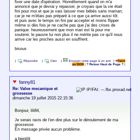
fixer une date d'opération. Honnêtement quand on m'a
annoncé que je devrai y repasser, je croyais que la vie était
fini pour moi et que je vais laisser mes bébés sans maman;
car je ne m'étais pas préparé à ce que ça arrive aussi tôt.
et puis avec le temps on fini par accepter et moins flipper
même si dès fois je ne cache pas que j'ai des crises de
panique. heureusement que mon mari est là pour me
soutenir, le pauvre lui non plus il ne mérite pas ce qu'il nous
arrive car les proches aussi en souffrent.
bisous
|
Répondre
|
Citer
|
Envoyer cette page à un ami
|
Faire
un DON
|
? Retour Haut de Page ?
|
fanny81
Re: Valve mecanique et
IP/FAI: ---.fbx.proxad.net
grossesse
dimanche 19 juillet 2015 22:15:36
Bonjour, lili84,
Je serais ravis de t'en dire plus sur le déroulement de ma
grossesse.
En message privée aucun problème.
a bientôt