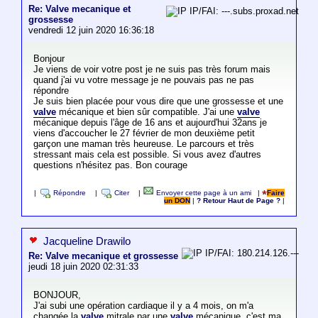
Re: Valve mecanique et
IP/FAI: ---.subs.proxad.net
grossesse
vendredi 12 juin 2020 16:36:18
Bonjour
Je viens de voir votre post je ne suis pas très forum mais
quand j'ai vu votre message je ne pouvais pas ne pas
répondre
Je suis bien placée pour vous dire que une grossesse et une
valve
mécanique et bien sûr compatible. J'ai une
valve
mécanique depuis l'âge de 16 ans et aujourd'hui 32ans je
viens d'accoucher le 27 février de mon deuxième petit
garçon une maman très heureuse. Le parcours et très
stressant mais cela est possible. Si vous avez d'autres
questions n'hésitez pas. Bon courage
|
Répondre
|
Citer
|
Envoyer cette page à un ami
|
Faire
un DON
|
? Retour Haut de Page ?
|
Jacqueline Drawilo
IP/FAI: 180.214.126.---
Re: Valve mecanique et grossesse
jeudi 18 juin 2020 02:31:33
BONJOUR,
J'ai subi une opération cardiaque il y a 4 mois, on m'a
changée la
valve
mitrale par une
valve
mécanique. c'est ma