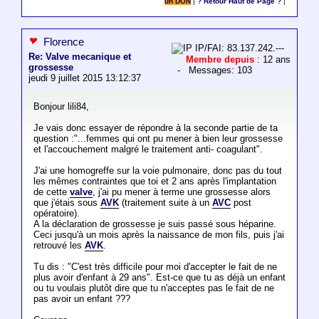
un DON
|
? Retour Haut de Page ?
|
Florence
IP/FAI: 83.137.242.---
Re: Valve mecanique et
Membre depuis
: 12 ans
grossesse
- Messages: 103
jeudi 9 juillet 2015 13:12:37
Bonjour lili84,
Je vais donc essayer de répondre à la seconde partie de ta
question :"...femmes qui ont pu mener à bien leur grossesse
et l'accouchement malgré le traitement anti- coagulant".
J'ai une homogreffe sur la voie pulmonaire, donc pas du tout
les mêmes contraintes que toi et 2 ans après l'implantation
de cette
valve
, j'ai pu mener à terme une grossesse alors
que j'étais sous
AVK
(traitement suite à un
AVC
post
opératoire).
A la déclaration de grossesse je suis passé sous héparine.
Ceci jusqu'à un mois après la naissance de mon fils, puis j'ai
retrouvé les
AVK
.
Tu dis : "C'est très difficile pour moi d'accepter le fait de ne
plus avoir d'enfant à 29 ans". Est-ce que tu as déjà un enfant
ou tu voulais plutôt dire que tu n'acceptes pas le fait de ne
pas avoir un enfant ???