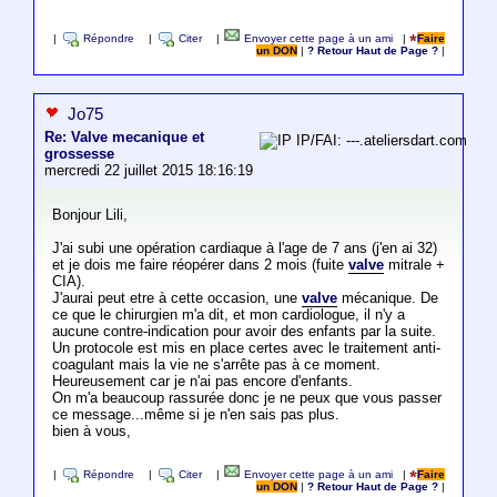
|
Répondre
|
Citer
|
Envoyer cette page à un ami
|
Faire
un DON
|
? Retour Haut de Page ?
|
Jo75
Re: Valve mecanique et
IP/FAI: ---.ateliersdart.com
grossesse
mercredi 22 juillet 2015 18:16:19
Bonjour Lili,
J'ai subi une opération cardiaque à l'age de 7 ans (j'en ai 32)
et je dois me faire réopérer dans 2 mois (fuite
valve
mitrale +
CIA).
J'aurai peut etre à cette occasion, une
valve
mécanique. De
ce que le chirurgien m'a dit, et mon cardiologue, il n'y a
aucune contre-indication pour avoir des enfants par la suite.
Un protocole est mis en place certes avec le traitement anti-
coagulant mais la vie ne s'arrête pas à ce moment.
Heureusement car je n'ai pas encore d'enfants.
On m'a beaucoup rassurée donc je ne peux que vous passer
ce message...même si je n'en sais pas plus.
bien à vous,
|
Répondre
|
Citer
|
Envoyer cette page à un ami
|
Faire
un DON
|
? Retour Haut de Page ?
|