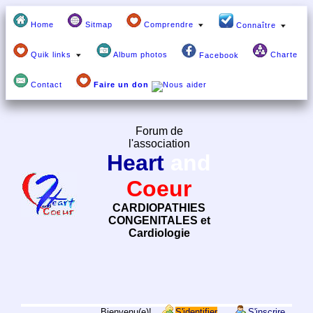
Home
Sitmap
Comprendre
Connaître
Quik links
Album photos
Charte
Facebook
Contact
Faire un don
Forum de
l'association
Heart
and
Coeur
CARDIOPATHIES
CONGENITALES et
Cardiologie
Bienvenu(e)!
S'identifier
S'inscrire