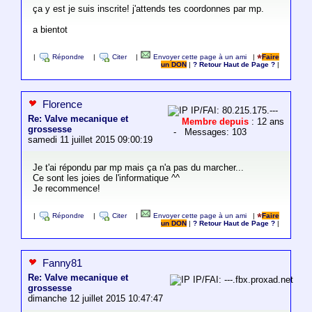
ça y est je suis inscrite! j'attends tes coordonnes par mp.
a bientot
|
Répondre
|
Citer
|
Envoyer cette page à un ami
|
Faire
un DON
|
? Retour Haut de Page ?
|
Florence
IP/FAI: 80.215.175.---
Re: Valve mecanique et
Membre depuis
: 12 ans
grossesse
- Messages: 103
samedi 11 juillet 2015 09:00:19
Je t'ai répondu par mp mais ça n'a pas du marcher...
Ce sont les joies de l'informatique ^^
Je recommence!
|
Répondre
|
Citer
|
Envoyer cette page à un ami
|
Faire
un DON
|
? Retour Haut de Page ?
|
Fanny81
Re: Valve mecanique et
IP/FAI: ---.fbx.proxad.net
grossesse
dimanche 12 juillet 2015 10:47:47