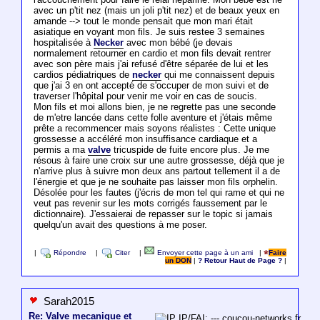
avec un p'tit nez (mais un joli p'tit nez) et de beaux yeux en
amande --> tout le monde pensait que mon mari était
asiatique en voyant mon fils. Je suis restee 3 semaines
hospitalisée à
Necker
avec mon bébé (je devais
normalement retourner en cardio et mon fils devait rentrer
avec son père mais j'ai refusé d'être séparée de lui et les
cardios pédiatriques de
necker
qui me connaissent depuis
que j'ai 3 en ont accepté de s'occuper de mon suivi et de
traverser l'hôpital pour venir me voir en cas de soucis.
Mon fils et moi allons bien, je ne regrette pas une seconde
de m'etre lancée dans cette folle aventure et j'étais même
prête a recommencer mais soyons réalistes : Cette unique
grossesse a accéléré mon insuffisance cardiaque et a
permis a ma
valve
tricuspide de fuite encore plus. Je me
résous à faire une croix sur une autre grossesse, déjà que je
n'arrive plus à suivre mon deux ans partout tellement il a de
l'énergie et que je ne souhaite pas laisser mon fils orphelin.
Désolée pour les fautes (j'écris de mon tel qui rame et qui ne
veut pas revenir sur les mots corrigés faussement par le
dictionnaire). J'essaierai de repasser sur le topic si jamais
quelqu'un avait des questions à me poser.
|
Répondre
|
Citer
|
Envoyer cette page à un ami
|
Faire
un DON
|
? Retour Haut de Page ?
|
Sarah2015
Re: Valve mecanique et
IP/FAI: ---.coucou-networks.fr