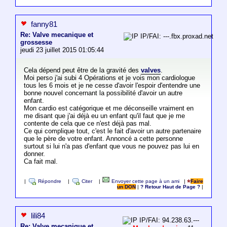
fanny81
Re: Valve mecanique et
IP/FAI: ---.fbx.proxad.net
grossesse
jeudi 23 juillet 2015 01:05:44
Cela dépend peut être de la gravité des
valves
.
Moi perso j'ai subi 4 Opérations et je vois mon cardiologue
tous les 6 mois et je ne cesse d'avoir l'espoir d'entendre une
bonne nouvel concernant la possibilité d'avoir un autre
enfant.
Mon cardio est catégorique et me déconseille vraiment en
me disant que j'ai déjà eu un enfant qu'il faut que je me
contente de cela que ce n'est déjà pas mal.
Ce qui complique tout, c'est le fait d'avoir un autre partenaire
que le père de votre enfant. Annoncé a cette personne
surtout si lui n'a pas d'enfant que vous ne pouvez pas lui en
donner.
Ca fait mal.
|
Répondre
|
Citer
|
Envoyer cette page à un ami
|
Faire
un DON
|
? Retour Haut de Page ?
|
lili84
IP/FAI: 94.238.63.---
Re: Valve mecanique et