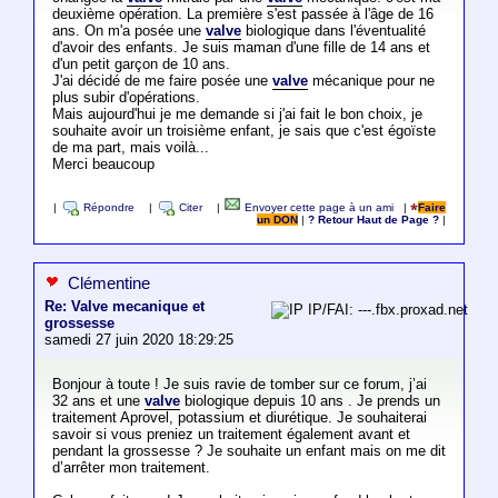
deuxième opération. La première s'est passée à l'âge de 16
ans. On m'a posée une
valve
biologique dans l'éventualité
d'avoir des enfants. Je suis maman d'une fille de 14 ans et
d'un petit garçon de 10 ans.
J'ai décidé de me faire posée une
valve
mécanique pour ne
plus subir d'opérations.
Mais aujourd'hui je me demande si j'ai fait le bon choix, je
souhaite avoir un troisième enfant, je sais que c'est égoïste
de ma part, mais voilà...
Merci beaucoup
|
Répondre
|
Citer
|
Envoyer cette page à un ami
|
Faire
un DON
|
? Retour Haut de Page ?
|
Clémentine
Re: Valve mecanique et
IP/FAI: ---.fbx.proxad.net
grossesse
samedi 27 juin 2020 18:29:25
Bonjour à toute ! Je suis ravie de tomber sur ce forum, j’ai
32 ans et une
valve
biologique depuis 10 ans . Je prends un
traitement Aprovel, potassium et diurétique. Je souhaiterai
savoir si vous preniez un traitement également avant et
pendant la grossesse ? Je souhaite un enfant mais on me dit
d’arrêter mon traitement.