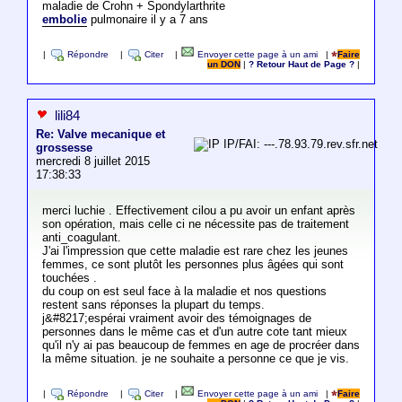
maladie de Crohn + Spondylarthrite
embolie
pulmonaire il y a 7 ans
|
Répondre
|
Citer
|
Envoyer cette page à un ami
|
Faire
un DON
|
? Retour Haut de Page ?
|
lili84
Re: Valve mecanique et
IP/FAI: ---.78.93.79.rev.sfr.net
grossesse
mercredi 8 juillet 2015
17:38:33
merci luchie . Effectivement cilou a pu avoir un enfant après
son opération, mais celle ci ne nécessite pas de traitement
anti_coagulant.
J'ai l'impression que cette maladie est rare chez les jeunes
femmes, ce sont plutôt les personnes plus âgées qui sont
touchées .
du coup on est seul face à la maladie et nos questions
restent sans réponses la plupart du temps.
j&#8217;espérai vraiment avoir des témoignages de
personnes dans le même cas et d'un autre cote tant mieux
qu'il n'y ai pas beaucoup de femmes en age de procréer dans
la même situation. je ne souhaite a personne ce que je vis.
|
Répondre
|
Citer
|
Envoyer cette page à un ami
|
Faire