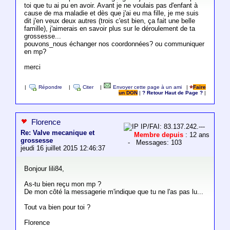
toi que tu ai pu en avoir. Avant je ne voulais pas d'enfant à
cause de ma maladie et dès que j'ai eu ma fille, je me suis
dit j'en veux deux autres (trois c'est bien, ça fait une belle
famille), j'aimerais en savoir plus sur le déroulement de ta
grossesse...
pouvons_nous échanger nos coordonnées? ou communiquer
en mp?
merci
|
Répondre
|
Citer
|
Envoyer cette page à un ami
|
Faire
un DON
|
? Retour Haut de Page ?
|
Florence
IP/FAI: 83.137.242.---
Re: Valve mecanique et
Membre depuis
: 12 ans
grossesse
- Messages: 103
jeudi 16 juillet 2015 12:46:37
Bonjour lili84,
As-tu bien reçu mon mp ?
De mon côté la messagerie m'indique que tu ne l'as pas lu...
Tout va bien pour toi ?
Florence