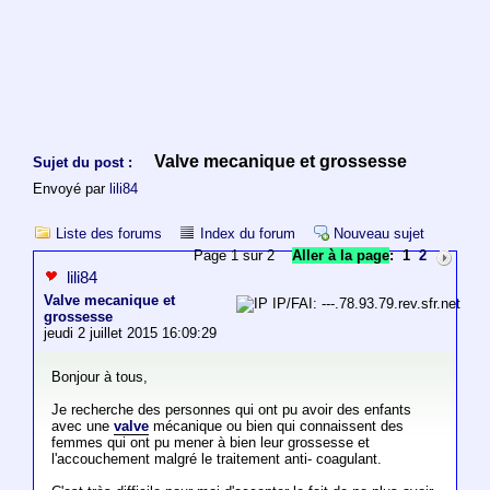
Valve mecanique et grossesse
Sujet du post :
Envoyé par
lili84
Liste des forums
Index du forum
Nouveau sujet
Page 1 sur 2
Aller à la page
:
1
2
lili84
Valve mecanique et
IP/FAI: ---.78.93.79.rev.sfr.net
grossesse
jeudi 2 juillet 2015 16:09:29
Bonjour à tous,
Je recherche des personnes qui ont pu avoir des enfants
avec une
valve
mécanique ou bien qui connaissent des
femmes qui ont pu mener à bien leur grossesse et
l'accouchement malgré le traitement anti- coagulant.