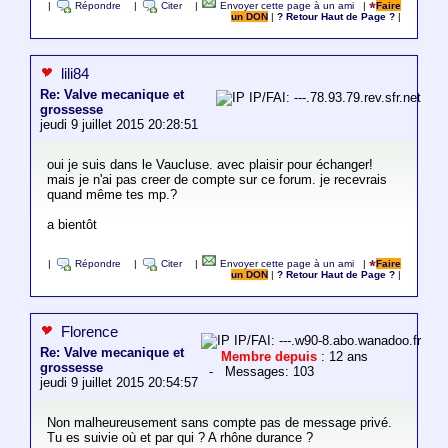
|
Répondre
|
Citer
|
Envoyer cette page à un ami
|
Faire
un DON
|
? Retour Haut de Page ?
|
lili84
Re: Valve mecanique et
IP/FAI: ---.78.93.79.rev.sfr.net
grossesse
jeudi 9 juillet 2015 20:28:51
oui je suis dans le Vaucluse. avec plaisir pour échanger!
mais je n'ai pas creer de compte sur ce forum. je recevrais
quand même tes mp.?
a bientôt
|
Répondre
|
Citer
|
Envoyer cette page à un ami
|
Faire
un DON
|
? Retour Haut de Page ?
|
Florence
IP/FAI: ---.w90-8.abo.wanadoo.fr
Re: Valve mecanique et
Membre depuis
: 12 ans
grossesse
- Messages: 103
jeudi 9 juillet 2015 20:54:57
Non malheureusement sans compte pas de message privé.
Tu es suivie où et par qui ? A rhône durance ?