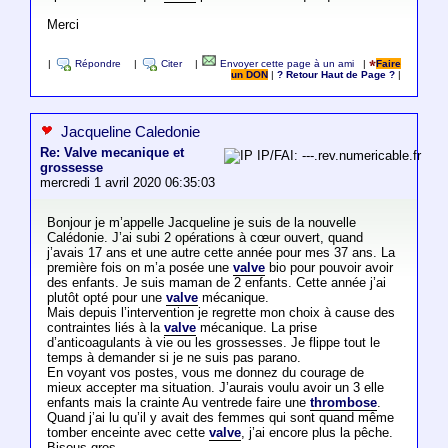
Merci
|
Répondre
|
Citer
|
Envoyer cette page à un ami
|
Faire
un DON
|
? Retour Haut de Page ?
|
Jacqueline Caledonie
Re: Valve mecanique et
IP/FAI: ---.rev.numericable.fr
grossesse
mercredi 1 avril 2020 06:35:03
Bonjour je m’appelle Jacqueline je suis de la nouvelle
Calédonie. J’ai subi 2 opérations à cœur ouvert, quand
j’avais 17 ans et une autre cette année pour mes 37 ans. La
première fois on m’a posée une
valve
bio pour pouvoir avoir
des enfants. Je suis maman de 2 enfants. Cette année j’ai
plutôt opté pour une
valve
mécanique.
Mais depuis l’intervention je regrette mon choix à cause des
contraintes liés à la
valve
mécanique. La prise
d’anticoagulants à vie ou les grossesses. Je flippe tout le
temps à demander si je ne suis pas parano.
En voyant vos postes, vous me donnez du courage de
mieux accepter ma situation. J’aurais voulu avoir un 3 elle
enfants mais la crainte Au ventrede faire une
thrombose
.
Quand j’ai lu qu’il y avait des femmes qui sont quand même
tomber enceinte avec cette
valve
, j’ai encore plus la pêche.
Bisous gros.