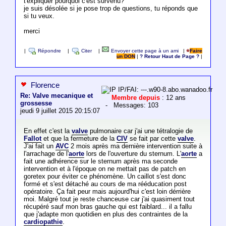
t'expliquer pourquoi c'est survenu?
je suis désolée si je pose trop de questions, tu réponds que
si tu veux.
merci
|
Répondre
|
Citer
|
Envoyer cette page à un ami
|
Faire
un DON
|
? Retour Haut de Page ?
|
Florence
IP/FAI: ---.w90-8.abo.wanadoo.fr
Re: Valve mecanique et
Membre depuis
: 12 ans
grossesse
- Messages: 103
jeudi 9 juillet 2015 20:15:07
En effet c'est la
valve
pulmonaire car j'ai une tétralogie de
Fallot
et que la fermeture de la
CIV
se fait par cette
valve
.
J'ai fait un
AVC
2 mois après ma dernière intervention suite à
l'arrachage de l'
aorte
lors de l'ouverture du sternum. L'
aorte
a
fait une adhérence sur le sternum après ma seconde
intervention et à l'époque on ne mettait pas de patch en
goretex pour éviter ce phénomène. Un caillot s'est donc
formé et s'est détaché au cours de ma rééducation post
opératoire. Ça fait peur mais aujourd'hui c'est loin dérrière
moi. Malgré tout je reste chanceuse car j'ai quasiment tout
récupéré sauf mon bras gauche qui est faiblard... il a fallu
que j'adapte mon quotidien en plus des contraintes de la
cardiopathie
.