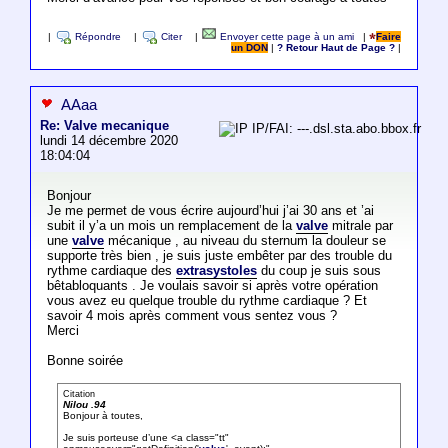
|
Répondre
|
Citer
|
Envoyer cette page à un ami
|
Faire
un DON
|
? Retour Haut de Page ?
|
AAaa
Re: Valve mecanique
IP/FAI: ---.dsl.sta.abo.bbox.fr
lundi 14 décembre 2020
18:04:04
Bonjour
Je me permet de vous écrire aujourd’hui j’ai 30 ans et ’ai
subit il y’a un mois un remplacement de la
valve
mitrale par
une
valve
mécanique , au niveau du sternum la douleur se
supporte très bien , je suis juste embêter par des trouble du
rythme cardiaque des
extrasystoles
du coup je suis sous
bêtabloquants . Je voulais savoir si après votre opération
vous avez eu quelque trouble du rythme cardiaque ? Et
savoir 4 mois après comment vous sentez vous ?
Merci
Bonne soirée
Citation
Nilou .94
Bonjour à toutes,
Je suis porteuse d’une <a class="tt"