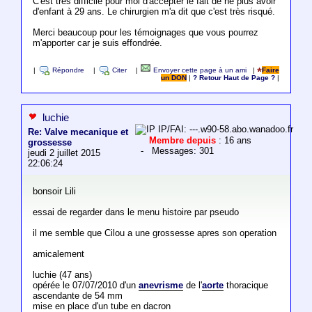
C'est très difficile pour moi d'accepter le fait de ne plus avoir
d'enfant à 29 ans. Le chirurgien m'a dit que c'est très risqué.
Merci beaucoup pour les témoignages que vous pourrez
m'apporter car je suis effondrée.
|
Répondre
|
Citer
|
Envoyer cette page à un ami
|
Faire
un DON
|
? Retour Haut de Page ?
|
luchie
IP/FAI: ---.w90-58.abo.wanadoo.fr
Re: Valve mecanique et
Membre depuis
: 16 ans
grossesse
- Messages: 301
jeudi 2 juillet 2015
22:06:24
bonsoir Lili
essai de regarder dans le menu histoire par pseudo
il me semble que Cilou a une grossesse apres son operation
amicalement
luchie (47 ans)
opérée le 07/07/2010 d'un
anevrisme
de l'
aorte
thoracique
ascendante de 54 mm
mise en place d'un tube en dacron