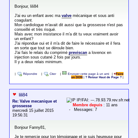
Bonjour, lili84
J'ai eu un enfant avec ma
valve
mécanique et sous anti
coagulant.
Mon cardiologue m'avait dit aussi que la grossesse n'est pas
conseillé et très risqué.
Mais avec mon insistance il m'a dit tu veux vraiment avoir
un enfant?
J'ai répondue oui et il m'a dit de faire le nécessaire et il fera
en sorte que tout se déroule bien.
J'ai fais le relais du comprimé
previscan
a lovenox en
injection sous cutané 2 fois par jours.
Il y a deux relais minimum.
|
Répondre
|
Citer
|
Envoyer cette page à un ami
|
Faire
un DON
|
? Retour Haut de Page ?
|
lili84
IP/FAI: ---.78.93.79.rev.sfr.net
Re: Valve mecanique et
Membre depuis
: 11 ans
grossesse
- Messages: 7
mercredi 15 juillet 2015
19:56:31
Bonjour Fanny81,
Je te remercie pour ton témoignage et je suis heureuse pour