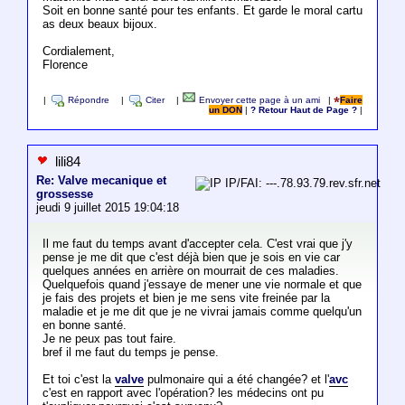
Soit en bonne santé pour tes enfants. Et garde le moral cartu
as deux beaux bijoux.
Cordialement,
Florence
|
Répondre
|
Citer
|
Envoyer cette page à un ami
|
Faire
un DON
|
? Retour Haut de Page ?
|
lili84
Re: Valve mecanique et
IP/FAI: ---.78.93.79.rev.sfr.net
grossesse
jeudi 9 juillet 2015 19:04:18
Il me faut du temps avant d'accepter cela. C'est vrai que j'y
pense je me dit que c'est déjà bien que je sois en vie car
quelques années en arrière on mourrait de ces maladies.
Quelquefois quand j'essaye de mener une vie normale et que
je fais des projets et bien je me sens vite freinée par la
maladie et je me dit que je ne vivrai jamais comme quelqu'un
en bonne santé.
Je ne peux pas tout faire.
bref il me faut du temps je pense.
Et toi c'est la
valve
pulmonaire qui a été changée? et l'
avc
c'est en rapport avec l'opération? les médecins ont pu