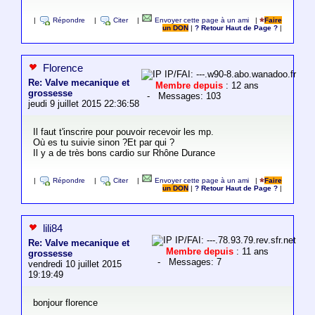
|
Répondre
|
Citer
|
Envoyer cette page à un ami
|
Faire
un DON
|
? Retour Haut de Page ?
|
Florence
IP/FAI: ---.w90-8.abo.wanadoo.fr
Re: Valve mecanique et
Membre depuis
: 12 ans
grossesse
- Messages: 103
jeudi 9 juillet 2015 22:36:58
Il faut t'inscrire pour pouvoir recevoir les mp.
Où es tu suivie sinon ?Et par qui ?
Il y a de très bons cardio sur Rhône Durance
|
Répondre
|
Citer
|
Envoyer cette page à un ami
|
Faire
un DON
|
? Retour Haut de Page ?
|
lili84
IP/FAI: ---.78.93.79.rev.sfr.net
Re: Valve mecanique et
Membre depuis
: 11 ans
grossesse
- Messages: 7
vendredi 10 juillet 2015
19:19:49
bonjour florence