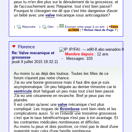
peux tu m'en dire plus sur le déroulement de ta grossesse, et
de l'accouchement avec l'héparine. tout s'est bien passé?
Pourquoi le chirurgien me dit que c'est très dangereux d'avoir
un bébé avec une
valve
mécanique sous anticoagulant?
|
Répondre
|
Citer
|
Envoyer cette page à un ami
|
Faire
un DON
|
? Retour Haut de Page ?
|
Florence
IP/FAI: ---.w90-8.abo.wanadoo.fr
Re: Valve mecanique et
Membre depuis
: 12 ans
grossesse
- Messages: 103
jeudi 9 juillet 2015 18:32:11
Au moins tu as déjà des loulous. Toutes les filles de ce
forum n'auront pas notre chance.
J'ai eu une bonne grossesse mais il faut dire que je suis
asymptomatique. Un peu fatiguée au dernier trimestre car le
ventricule
droit fatiguait un peu mais tout s'est bien passé.
J'ai eu une césarienne en revanche. Bref je peux pas me
plaindre.
Il est certain qu'avec une
valve
mécanique c'est plus
compliqué. Les risques de
thrombose
sont bien réels et les
complications aussi. Si on t'interdit une troisième grossesse
c'est que le taux bénéfice/risque n'est pas à ton avantage. Et
les contraintes médicales nombreuses et difficiles.
Au moins tu peux et dois positiver, ce n'est pas le deuil d'une
maternité mais celui d'une famille nombreuse.