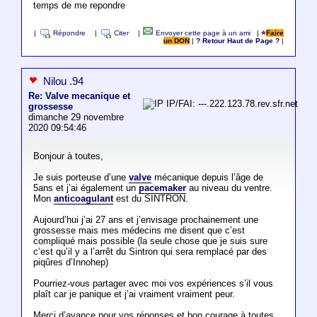
temps de me repondre
|
Répondre
|
Citer
|
Envoyer cette page à un ami
|
Faire
un DON
|
? Retour Haut de Page ?
|
Nilou .94
Re: Valve mecanique et
IP/FAI: ---.222.123.78.rev.sfr.net
grossesse
dimanche 29 novembre
2020 09:54:46
Bonjour à toutes,
Je suis porteuse d’une
valve
mécanique depuis l’âge de
5ans et j’ai également un
pacemaker
au niveau du ventre.
Mon
anticoagulant
est du SINTRON.
Aujourd’hui j’ai 27 ans et j’envisage prochainement une
grossesse mais mes médecins me disent que c’est
compliqué mais possible (la seule chose que je suis sure
c’est qu’il y a l’arrêt du Sintron qui sera remplacé par des
piqûres d’Innohep)
Pourriez-vous partager avec moi vos expériences s’il vous
plaît car je panique et j’ai vraiment vraiment peur.
Merci d’avance pour vos réponses et bon courage à toutes