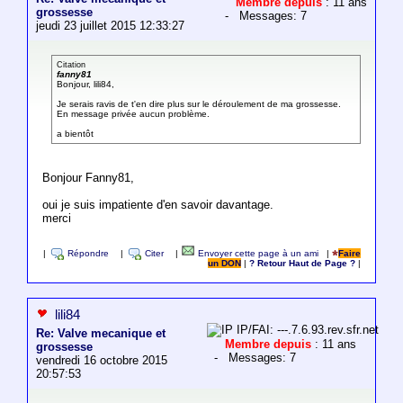
Membre depuis
: 11 ans
grossesse
- Messages: 7
jeudi 23 juillet 2015 12:33:27
Citation
fanny81
Bonjour, lili84,
Je serais ravis de t'en dire plus sur le déroulement de ma grossesse.
En message privée aucun problème.
a bientôt
Bonjour Fanny81,
oui je suis impatiente d'en savoir davantage.
merci
|
Répondre
|
Citer
|
Envoyer cette page à un ami
|
Faire
un DON
|
? Retour Haut de Page ?
|
lili84
IP/FAI: ---.7.6.93.rev.sfr.net
Re: Valve mecanique et
Membre depuis
: 11 ans
grossesse
- Messages: 7
vendredi 16 octobre 2015
20:57:53