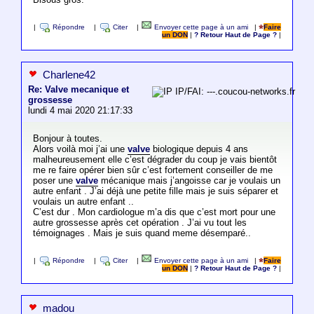
|
Répondre
|
Citer
|
Envoyer cette page à un ami
|
Faire
un DON
|
? Retour Haut de Page ?
|
Charlene42
Re: Valve mecanique et
IP/FAI: ---.coucou-networks.fr
grossesse
lundi 4 mai 2020 21:17:33
Bonjour à toutes.
Alors voilà moi j’ai une
valve
biologique depuis 4 ans
malheureusement elle c’est dégrader du coup je vais bientôt
me re faire opérer bien sûr c’est fortement conseiller de me
poser une
valve
mécanique mais j’angoisse car je voulais un
autre enfant . J’ai déjà une petite fille mais je suis séparer et
voulais un autre enfant ..
C’est dur . Mon cardiologue m’a dis que c’est mort pour une
autre grossesse après cet opération . J’ai vu tout les
témoignages . Mais je suis quand meme désemparé..
|
Répondre
|
Citer
|
Envoyer cette page à un ami
|
Faire
un DON
|
? Retour Haut de Page ?
|
madou