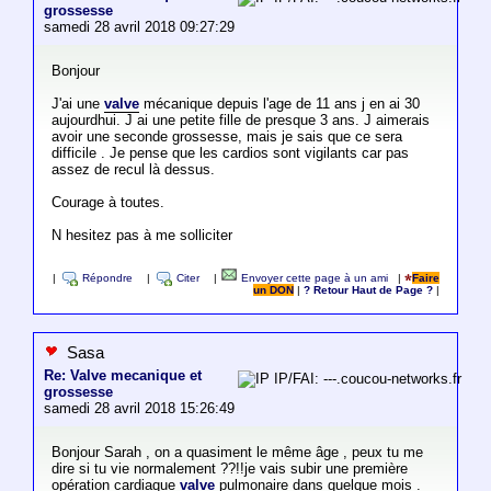
grossesse
samedi 28 avril 2018 09:27:29
Bonjour
J'ai une
valve
mécanique depuis l'age de 11 ans j en ai 30
aujourdhui. J ai une petite fille de presque 3 ans. J aimerais
avoir une seconde grossesse, mais je sais que ce sera
difficile . Je pense que les cardios sont vigilants car pas
assez de recul là dessus.
Courage à toutes.
N hesitez pas à me solliciter
|
Répondre
|
Citer
|
Envoyer cette page à un ami
|
Faire
un DON
|
? Retour Haut de Page ?
|
Sasa
Re: Valve mecanique et
IP/FAI: ---.coucou-networks.fr
grossesse
samedi 28 avril 2018 15:26:49
Bonjour Sarah , on a quasiment le même âge , peux tu me
dire si tu vie normalement ??!!je vais subir une première
opération cardiaque
valve
pulmonaire dans quelque mois .