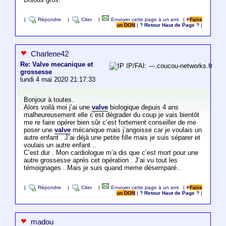
|
Répondre
|
Citer
|
Envoyer cette page à un ami
|
Faire
un DON
|
? Retour Haut de Page ?
|
Charlene42
Re: Valve mecanique et
IP/FAI: ---.coucou-networks.fr
grossesse
lundi 4 mai 2020 21:17:33
Bonjour à toutes.
Alors voilà moi j’ai une
valve
biologique depuis 4 ans
malheureusement elle c’est dégrader du coup je vais bientôt
me re faire opérer bien sûr c’est fortement conseiller de me
poser une
valve
mécanique mais j’angoisse car je voulais un
autre enfant . J’ai déjà une petite fille mais je suis séparer et
voulais un autre enfant ..
C’est dur . Mon cardiologue m’a dis que c’est mort pour une
autre grossesse après cet opération . J’ai vu tout les
témoignages . Mais je suis quand meme désemparé..
|
Répondre
|
Citer
|
Envoyer cette page à un ami
|
Faire
un DON
|
? Retour Haut de Page ?
|
madou