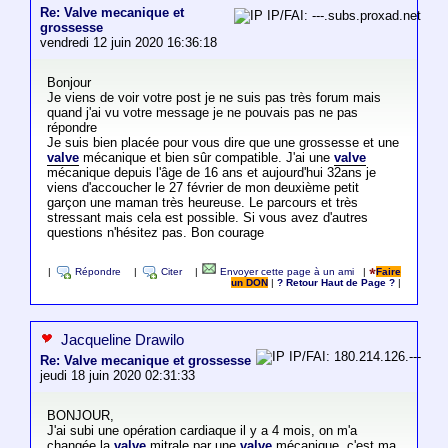
Re: Valve mecanique et
IP/FAI: ---.subs.proxad.net
grossesse
vendredi 12 juin 2020 16:36:18
Bonjour
Je viens de voir votre post je ne suis pas très forum mais
quand j'ai vu votre message je ne pouvais pas ne pas
répondre
Je suis bien placée pour vous dire que une grossesse et une
valve
mécanique et bien sûr compatible. J'ai une
valve
mécanique depuis l'âge de 16 ans et aujourd'hui 32ans je
viens d'accoucher le 27 février de mon deuxième petit
garçon une maman très heureuse. Le parcours et très
stressant mais cela est possible. Si vous avez d'autres
questions n'hésitez pas. Bon courage
|
Répondre
|
Citer
|
Envoyer cette page à un ami
|
Faire
un DON
|
? Retour Haut de Page ?
|
Jacqueline Drawilo
IP/FAI: 180.214.126.---
Re: Valve mecanique et grossesse
jeudi 18 juin 2020 02:31:33
BONJOUR,
J'ai subi une opération cardiaque il y a 4 mois, on m'a
changée la
valve
mitrale par une
valve
mécanique. c'est ma