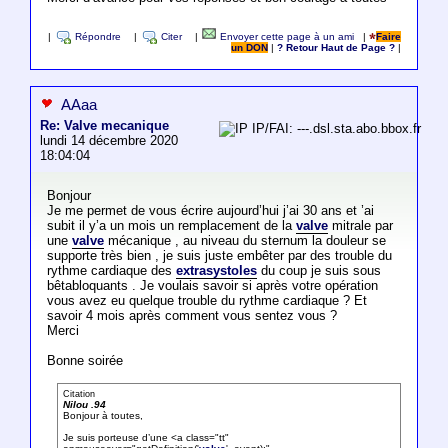
|
Répondre
|
Citer
|
Envoyer cette page à un ami
|
Faire
un DON
|
? Retour Haut de Page ?
|
AAaa
Re: Valve mecanique
IP/FAI: ---.dsl.sta.abo.bbox.fr
lundi 14 décembre 2020
18:04:04
Bonjour
Je me permet de vous écrire aujourd’hui j’ai 30 ans et ’ai
subit il y’a un mois un remplacement de la
valve
mitrale par
une
valve
mécanique , au niveau du sternum la douleur se
supporte très bien , je suis juste embêter par des trouble du
rythme cardiaque des
extrasystoles
du coup je suis sous
bêtabloquants . Je voulais savoir si après votre opération
vous avez eu quelque trouble du rythme cardiaque ? Et
savoir 4 mois après comment vous sentez vous ?
Merci
Bonne soirée
Citation
Nilou .94
Bonjour à toutes,
Je suis porteuse d’une <a class="tt"