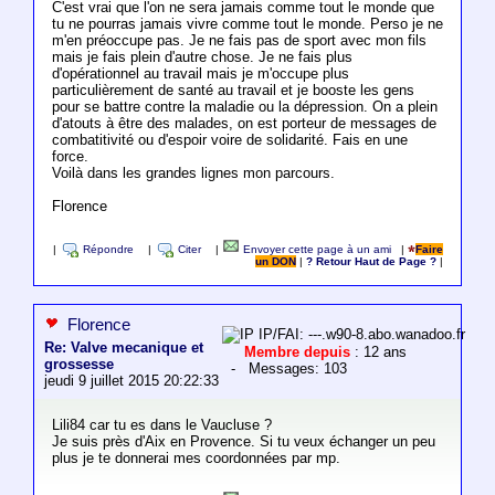
C'est vrai que l'on ne sera jamais comme tout le monde que
tu ne pourras jamais vivre comme tout le monde. Perso je ne
m'en préoccupe pas. Je ne fais pas de sport avec mon fils
mais je fais plein d'autre chose. Je ne fais plus
d'opérationnel au travail mais je m'occupe plus
particulièrement de santé au travail et je booste les gens
pour se battre contre la maladie ou la dépression. On a plein
d'atouts à être des malades, on est porteur de messages de
combatitivité ou d'espoir voire de solidarité. Fais en une
force.
Voilà dans les grandes lignes mon parcours.
Florence
|
Répondre
|
Citer
|
Envoyer cette page à un ami
|
Faire
un DON
|
? Retour Haut de Page ?
|
Florence
IP/FAI: ---.w90-8.abo.wanadoo.fr
Re: Valve mecanique et
Membre depuis
: 12 ans
grossesse
- Messages: 103
jeudi 9 juillet 2015 20:22:33
Lili84 car tu es dans le Vaucluse ?
Je suis près d'Aix en Provence. Si tu veux échanger un peu
plus je te donnerai mes coordonnées par mp.