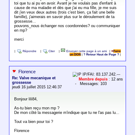
toi que tu ai pu en avoir. Avant je ne voulais pas d'enfant à
cause de ma maladie et dès que j'ai eu ma fille, je me suis
dit j'en veux deux autres (trois c'est bien, ça fait une belle
famille), j'aimerais en savoir plus sur le déroulement de ta
grossesse...
pouvons_nous échanger nos coordonnées? ou communiquer
en mp?
merci
|
Répondre
|
Citer
|
Envoyer cette page à un ami
|
Faire
un DON
|
? Retour Haut de Page ?
|
Florence
IP/FAI: 83.137.242.---
Re: Valve mecanique et
Membre depuis
: 12 ans
grossesse
- Messages: 103
jeudi 16 juillet 2015 12:46:37
Bonjour lili84,
As-tu bien reçu mon mp ?
De mon côté la messagerie m'indique que tu ne l'as pas lu...
Tout va bien pour toi ?
Florence