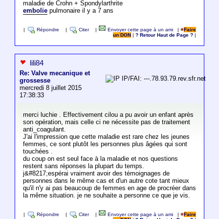
maladie de Crohn + Spondylarthrite
embolie
pulmonaire il y a 7 ans
|
Répondre
|
Citer
|
Envoyer cette page à un ami
|
Faire
un DON
|
? Retour Haut de Page ?
|
lili84
Re: Valve mecanique et
IP/FAI: ---.78.93.79.rev.sfr.net
grossesse
mercredi 8 juillet 2015
17:38:33
merci luchie . Effectivement cilou a pu avoir un enfant après
son opération, mais celle ci ne nécessite pas de traitement
anti_coagulant.
J'ai l'impression que cette maladie est rare chez les jeunes
femmes, ce sont plutôt les personnes plus âgées qui sont
touchées .
du coup on est seul face à la maladie et nos questions
restent sans réponses la plupart du temps.
j&#8217;espérai vraiment avoir des témoignages de
personnes dans le même cas et d'un autre cote tant mieux
qu'il n'y ai pas beaucoup de femmes en age de procréer dans
la même situation. je ne souhaite a personne ce que je vis.
|
Répondre
|
Citer
|
Envoyer cette page à un ami
|
Faire