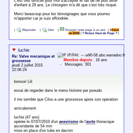
C'est très difficile pour moi d'accepter le fait de ne plus avoir
d'enfant à 29 ans. Le chirurgien m'a dit que c'est très risqué.
Merci beaucoup pour les témoignages que vous pourrez
m'apporter car je suis effondrée.
|
Répondre
|
Citer
|
Envoyer cette page à un ami
|
Faire
un DON
|
? Retour Haut de Page ?
|
luchie
IP/FAI: ---.w90-58.abo.wanadoo.fr
Re: Valve mecanique et
Membre depuis
: 16 ans
grossesse
- Messages: 301
jeudi 2 juillet 2015
22:06:24
bonsoir Lili
essai de regarder dans le menu histoire par pseudo
il me semble que Cilou a une grossesse apres son operation
amicalement
luchie (47 ans)
opérée le 07/07/2010 d'un
anevrisme
de l'
aorte
thoracique
ascendante de 54 mm
mise en place d'un tube en dacron