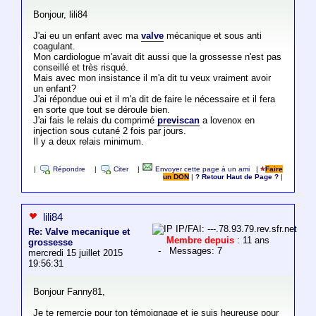
Bonjour, lili84
J'ai eu un enfant avec ma
valve
mécanique et sous anti
coagulant.
Mon cardiologue m'avait dit aussi que la grossesse n'est pas
conseillé et très risqué.
Mais avec mon insistance il m'a dit tu veux vraiment avoir
un enfant?
J'ai répondue oui et il m'a dit de faire le nécessaire et il fera
en sorte que tout se déroule bien.
J'ai fais le relais du comprimé
previscan
a lovenox en
injection sous cutané 2 fois par jours.
Il y a deux relais minimum.
|
Répondre
|
Citer
|
Envoyer cette page à un ami
|
Faire
un DON
|
? Retour Haut de Page ?
|
lili84
IP/FAI: ---.78.93.79.rev.sfr.net
Re: Valve mecanique et
Membre depuis
: 11 ans
grossesse
- Messages: 7
mercredi 15 juillet 2015
19:56:31
Bonjour Fanny81,
Je te remercie pour ton témoignage et je suis heureuse pour