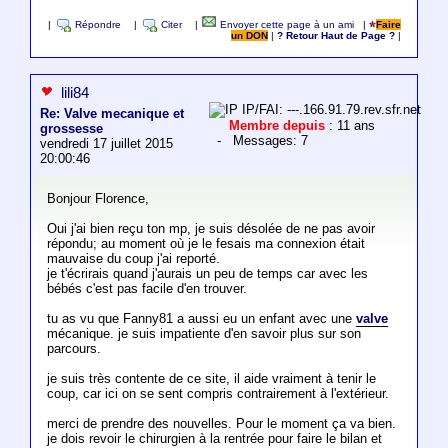
|
Répondre
|
Citer
|
Envoyer cette page à un ami
|
Faire
un DON
|
? Retour Haut de Page ?
|
lili84
IP/FAI: ---.166.91.79.rev.sfr.net
Re: Valve mecanique et
Membre depuis
: 11 ans
grossesse
- Messages: 7
vendredi 17 juillet 2015
20:00:46
Bonjour Florence,
Oui j'ai bien reçu ton mp, je suis désolée de ne pas avoir
répondu; au moment où je le fesais ma connexion était
mauvaise du coup j'ai reporté.
je t'écrirais quand j'aurais un peu de temps car avec les
bébés c'est pas facile d'en trouver.
tu as vu que Fanny81 a aussi eu un enfant avec une
valve
mécanique. je suis impatiente d'en savoir plus sur son
parcours.
je suis très contente de ce site, il aide vraiment à tenir le
coup, car ici on se sent compris contrairement à l'extérieur.
merci de prendre des nouvelles. Pour le moment ça va bien.
je dois revoir le chirurgien à la rentrée pour faire le bilan et