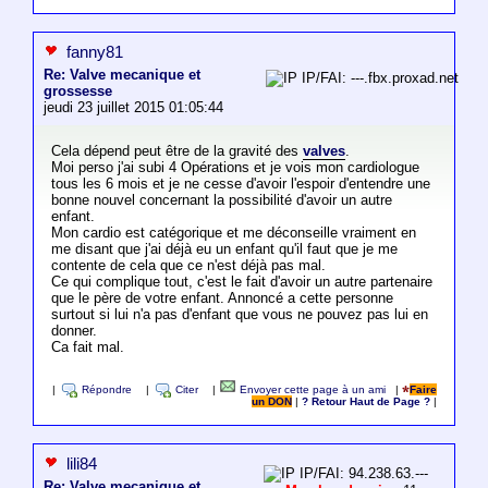
fanny81
Re: Valve mecanique et
IP/FAI: ---.fbx.proxad.net
grossesse
jeudi 23 juillet 2015 01:05:44
Cela dépend peut être de la gravité des
valves
.
Moi perso j'ai subi 4 Opérations et je vois mon cardiologue
tous les 6 mois et je ne cesse d'avoir l'espoir d'entendre une
bonne nouvel concernant la possibilité d'avoir un autre
enfant.
Mon cardio est catégorique et me déconseille vraiment en
me disant que j'ai déjà eu un enfant qu'il faut que je me
contente de cela que ce n'est déjà pas mal.
Ce qui complique tout, c'est le fait d'avoir un autre partenaire
que le père de votre enfant. Annoncé a cette personne
surtout si lui n'a pas d'enfant que vous ne pouvez pas lui en
donner.
Ca fait mal.
|
Répondre
|
Citer
|
Envoyer cette page à un ami
|
Faire
un DON
|
? Retour Haut de Page ?
|
lili84
IP/FAI: 94.238.63.---
Re: Valve mecanique et