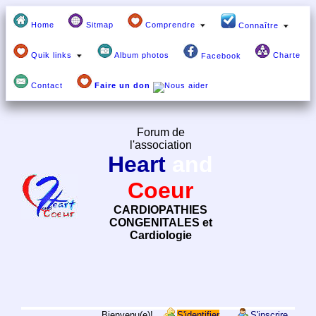
Home
Sitmap
Comprendre
Connaître
Quik links
Album photos
Charte
Facebook
Contact
Faire un don
Forum de
l'association
Heart
and
Coeur
CARDIOPATHIES
CONGENITALES et
Cardiologie
Bienvenu(e)!
S'identifier
S'inscrire