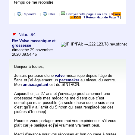
temps de me repondre
|
Répondre
|
Citer
|
Envoyer cette page à un ami
|
Faire
un DON
|
? Retour Haut de Page ?
|
Nilou .94
Re: Valve mecanique et
IP/FAI: ---.222.123.78.rev.sfr.net
grossesse
dimanche 29 novembre
2020 09:54:46
Bonjour à toutes,
Je suis porteuse d’une
valve
mécanique depuis l’âge de
5ans et j’ai également un
pacemaker
au niveau du ventre.
Mon
anticoagulant
est du SINTRON.
Aujourd’hui j’ai 27 ans et j’envisage prochainement une
grossesse mais mes médecins me disent que c’est
compliqué mais possible (la seule chose que je suis sure
c’est qu’il y a l’arrêt du Sintron qui sera remplacé par des
piqûres d’Innohep)
Pourriez-vous partager avec moi vos expériences s’il vous
plaît car je panique et j’ai vraiment vraiment peur.
Merci d’avance pour vos réponses et bon courage à toutes