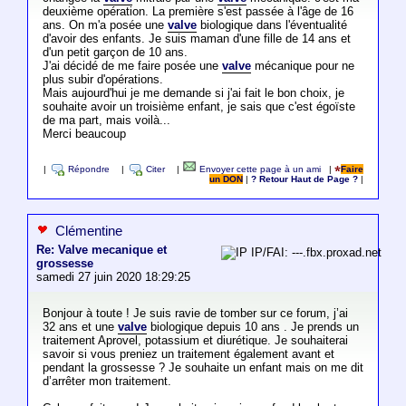
deuxième opération. La première s'est passée à l'âge de 16
ans. On m'a posée une
valve
biologique dans l'éventualité
d'avoir des enfants. Je suis maman d'une fille de 14 ans et
d'un petit garçon de 10 ans.
J'ai décidé de me faire posée une
valve
mécanique pour ne
plus subir d'opérations.
Mais aujourd'hui je me demande si j'ai fait le bon choix, je
souhaite avoir un troisième enfant, je sais que c'est égoïste
de ma part, mais voilà...
Merci beaucoup
|
Répondre
|
Citer
|
Envoyer cette page à un ami
|
Faire
un DON
|
? Retour Haut de Page ?
|
Clémentine
Re: Valve mecanique et
IP/FAI: ---.fbx.proxad.net
grossesse
samedi 27 juin 2020 18:29:25
Bonjour à toute ! Je suis ravie de tomber sur ce forum, j’ai
32 ans et une
valve
biologique depuis 10 ans . Je prends un
traitement Aprovel, potassium et diurétique. Je souhaiterai
savoir si vous preniez un traitement également avant et
pendant la grossesse ? Je souhaite un enfant mais on me dit
d’arrêter mon traitement.