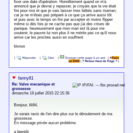
fixer une date d'opération. Honnêtement quand on m'a
annoncé que je devrai y repasser, je croyais que la vie était
fini pour moi et que je vais laisser mes bébés sans maman;
car je ne m'étais pas préparé à ce que ça arrive aussi tôt.
et puis avec le temps on fini par accepter et moins flipper
même si dès fois je ne cache pas que j'ai des crises de
panique. heureusement que mon mari est là pour me
soutenir, le pauvre lui non plus il ne mérite pas ce qu'il nous
arrive car les proches aussi en souffrent.
bisous
|
Répondre
|
Citer
|
Envoyer cette page à un ami
|
Faire
un DON
|
? Retour Haut de Page ?
|
fanny81
Re: Valve mecanique et
IP/FAI: ---.fbx.proxad.net
grossesse
dimanche 19 juillet 2015 22:15:36
Bonjour, lili84,
Je serais ravis de t'en dire plus sur le déroulement de ma
grossesse.
En message privée aucun problème.
a bientôt