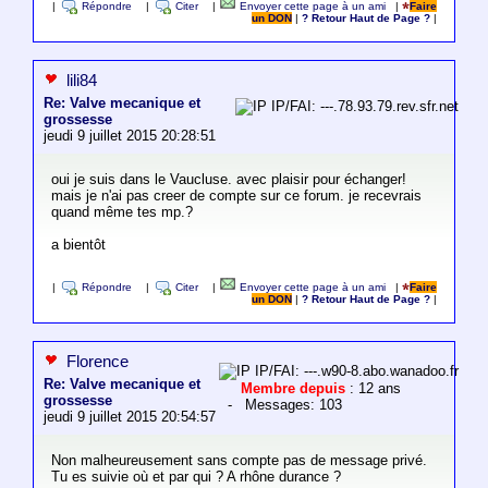
|
Répondre
|
Citer
|
Envoyer cette page à un ami
|
Faire
un DON
|
? Retour Haut de Page ?
|
lili84
Re: Valve mecanique et
IP/FAI: ---.78.93.79.rev.sfr.net
grossesse
jeudi 9 juillet 2015 20:28:51
oui je suis dans le Vaucluse. avec plaisir pour échanger!
mais je n'ai pas creer de compte sur ce forum. je recevrais
quand même tes mp.?
a bientôt
|
Répondre
|
Citer
|
Envoyer cette page à un ami
|
Faire
un DON
|
? Retour Haut de Page ?
|
Florence
IP/FAI: ---.w90-8.abo.wanadoo.fr
Re: Valve mecanique et
Membre depuis
: 12 ans
grossesse
- Messages: 103
jeudi 9 juillet 2015 20:54:57
Non malheureusement sans compte pas de message privé.
Tu es suivie où et par qui ? A rhône durance ?