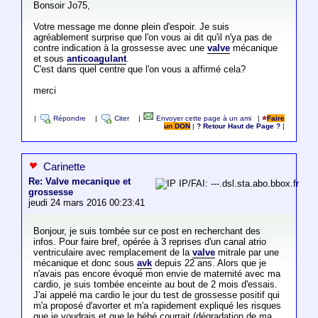
Bonsoir Jo75,
Votre message me donne plein d'espoir. Je suis
agréablement surprise que l'on vous ai dit qu'il n'ya pas de
contre indication à la grossesse avec une
valve
mécanique
et sous
anticoagulant
.
C'est dans quel centre que l'on vous a affirmé cela?
merci
|
Répondre
|
Citer
|
Envoyer cette page à un ami
|
Faire
un DON
|
? Retour Haut de Page ?
|
Carinette
Re: Valve mecanique et
IP/FAI: ---.dsl.sta.abo.bbox.fr
grossesse
jeudi 24 mars 2016 00:23:41
Bonjour, je suis tombée sur ce post en recherchant des
infos. Pour faire bref, opérée à 3 reprises d'un canal atrio
ventriculaire avec remplacement de la
valve
mitrale par une
mécanique et donc sous
avk
depuis 22 ans. Alors que je
n'avais pas encore évoqué mon envie de maternité avec ma
cardio, je suis tombée enceinte au bout de 2 mois d'essais.
J'ai appelé ma cardio le jour du test de grossesse positif qui
m'a proposé d'avorter et m'a rapidement expliqué les risques
que je voudrais et que le bébé courrait (dégradation de ma