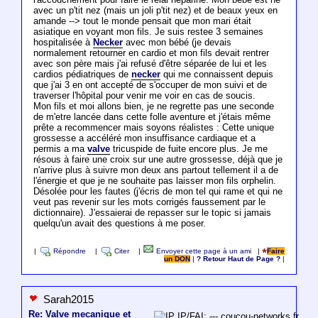
avec un p'tit nez (mais un joli p'tit nez) et de beaux yeux en
amande --> tout le monde pensait que mon mari était
asiatique en voyant mon fils. Je suis restee 3 semaines
hospitalisée à
Necker
avec mon bébé (je devais
normalement retourner en cardio et mon fils devait rentrer
avec son père mais j'ai refusé d'être séparée de lui et les
cardios pédiatriques de
necker
qui me connaissent depuis
que j'ai 3 en ont accepté de s'occuper de mon suivi et de
traverser l'hôpital pour venir me voir en cas de soucis.
Mon fils et moi allons bien, je ne regrette pas une seconde
de m'etre lancée dans cette folle aventure et j'étais même
prête a recommencer mais soyons réalistes : Cette unique
grossesse a accéléré mon insuffisance cardiaque et a
permis a ma
valve
tricuspide de fuite encore plus. Je me
résous à faire une croix sur une autre grossesse, déjà que je
n'arrive plus à suivre mon deux ans partout tellement il a de
l'énergie et que je ne souhaite pas laisser mon fils orphelin.
Désolée pour les fautes (j'écris de mon tel qui rame et qui ne
veut pas revenir sur les mots corrigés faussement par le
dictionnaire). J'essaierai de repasser sur le topic si jamais
quelqu'un avait des questions à me poser.
|
Répondre
|
Citer
|
Envoyer cette page à un ami
|
Faire
un DON
|
? Retour Haut de Page ?
|
Sarah2015
Re: Valve mecanique et
IP/FAI: ---.coucou-networks.fr