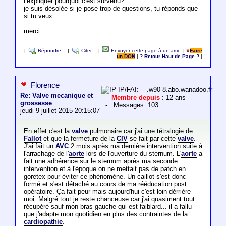
t'expliquer pourquoi c'est survenu?
je suis désolée si je pose trop de questions, tu réponds que
si tu veux.
merci
|
Répondre
|
Citer
|
Envoyer cette page à un ami
|
Faire
un DON
|
? Retour Haut de Page ?
|
Florence
IP/FAI: ---.w90-8.abo.wanadoo.fr
Re: Valve mecanique et
Membre depuis
: 12 ans
grossesse
- Messages: 103
jeudi 9 juillet 2015 20:15:07
En effet c'est la
valve
pulmonaire car j'ai une tétralogie de
Fallot
et que la fermeture de la
CIV
se fait par cette
valve
.
J'ai fait un
AVC
2 mois après ma dernière intervention suite à
l'arrachage de l'
aorte
lors de l'ouverture du sternum. L'
aorte
a
fait une adhérence sur le sternum après ma seconde
intervention et à l'époque on ne mettait pas de patch en
goretex pour éviter ce phénomène. Un caillot s'est donc
formé et s'est détaché au cours de ma rééducation post
opératoire. Ça fait peur mais aujourd'hui c'est loin dérrière
moi. Malgré tout je reste chanceuse car j'ai quasiment tout
récupéré sauf mon bras gauche qui est faiblard... il a fallu
que j'adapte mon quotidien en plus des contraintes de la
cardiopathie
.