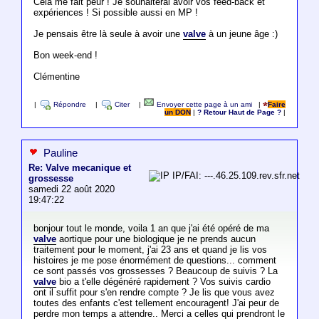
Cela me fait peur ! Je souhaiterai avoir vos feed-back et
expériences ! Si possible aussi en MP !
Je pensais être là seule à avoir une
valve
à un jeune âge :)
Bon week-end !
Clémentine
|
Répondre
|
Citer
|
Envoyer cette page à un ami
|
Faire
un DON
|
? Retour Haut de Page ?
|
Pauline
Re: Valve mecanique et
IP/FAI: ---.46.25.109.rev.sfr.net
grossesse
samedi 22 août 2020
19:47:22
bonjour tout le monde, voila 1 an que j'ai été opéré de ma
valve
aortique pour une biologique je ne prends aucun
traitement pour le moment, j'ai 23 ans et quand je lis vos
histoires je me pose énormément de questions... comment
ce sont passés vos grossesses ? Beaucoup de suivis ? La
valve
bio a t'elle dégénéré rapidement ? Vos suivis cardio
ont il suffit pour s'en rendre compte ? Je lis que vous avez
toutes des enfants c'est tellement encouragent! J'ai peur de
perdre mon temps a attendre.. Merci a celles qui prendront le