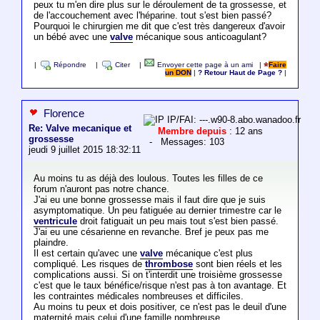
peux tu m'en dire plus sur le déroulement de ta grossesse, et
de l'accouchement avec l'héparine. tout s'est bien passé?
Pourquoi le chirurgien me dit que c'est très dangereux d'avoir
un bébé avec une
valve
mécanique sous anticoagulant?
|
Répondre
|
Citer
|
Envoyer cette page à un ami
|
Faire
un DON
|
? Retour Haut de Page ?
|
Florence
IP/FAI: ---.w90-8.abo.wanadoo.fr
Re: Valve mecanique et
Membre depuis
: 12 ans
grossesse
- Messages: 103
jeudi 9 juillet 2015 18:32:11
Au moins tu as déjà des loulous. Toutes les filles de ce
forum n'auront pas notre chance.
J'ai eu une bonne grossesse mais il faut dire que je suis
asymptomatique. Un peu fatiguée au dernier trimestre car le
ventricule
droit fatiguait un peu mais tout s'est bien passé.
J'ai eu une césarienne en revanche. Bref je peux pas me
plaindre.
Il est certain qu'avec une
valve
mécanique c'est plus
compliqué. Les risques de
thrombose
sont bien réels et les
complications aussi. Si on t'interdit une troisième grossesse
c'est que le taux bénéfice/risque n'est pas à ton avantage. Et
les contraintes médicales nombreuses et difficiles.
Au moins tu peux et dois positiver, ce n'est pas le deuil d'une
maternité mais celui d'une famille nombreuse.