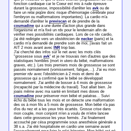
fonction cardiaque car le Coeur est mis à rude épreuve
durant la grossesse, impossibilité d'arrêter les
avk
ou de
faire un relai piqûre donc risque d'hémorragie cérébrale pour
l'embryon ou malformations importantes). La cardio m'a
demandé d'arrêter le
previscan
et de prendre de la
coumadine
qui a une durée d'action plus grande dans
l'organisme et m'a fixé un rdv pour le lendemain afin de
vérifier mes possibilités cardiaques. Lors de ce rdv cardio,
j'ai été redirigée vers un obstétricien de
necker
(paris) et la
cardio m'a demandé de prendre soin de moi, j'avais fait un
AIT 2 mois avant avec
INR
trop bas.
J'ai cherché des infos sur le net avec les mots clés
"grossesse sous
avk
" et je ne trouvais rien d'autres que des
statistiques horribles (mort in utero du bébé, malformations
graves, etc.). Les trois premiers mois de grossesse se sont
passés normalement (vomissement, fatigue,...). J'ai eu mon
premier rdv avec l'obstétricien à 2 mois et demi de
grossesse qui a confirmé que le bébé se développait
normalement. J'ai arrêté de bosser à 4 mois de grossesse
(incapacité par la médecine du travail). Tout allait bien. Je
joaiis même avec ma santé en limitant mes doses de
coumadine
pour préserver mon bébé et patatras... Suivi
écho du bébé tous les mois et on detecte une malformation
des os à mon fils a 5 mois de grossesse. Mon bébé n'a pas
d'os du nez et a les yeux très écartés. Grosse crise dans
mon couple, mon conjoint m'en a voulu de m'etre lancee
dans cette grossesse les yeux fermés. J'ai finalement
accouché par césa programmée sous anesthésie générale a
38 s.a. J'ai été hospitalisée en cardio une semaine avant
l'accouchement pour faire le relai héparine. Mon bébé est né