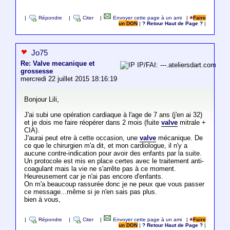
|
Répondre
|
Citer
|
Envoyer cette page à un ami
|
Faire
un DON
|
? Retour Haut de Page ?
|
Jo75
Re: Valve mecanique et
IP/FAI: ---.ateliersdart.com
grossesse
mercredi 22 juillet 2015 18:16:19
Bonjour Lili,
J'ai subi une opération cardiaque à l'age de 7 ans (j'en ai 32)
et je dois me faire réopérer dans 2 mois (fuite
valve
mitrale +
CIA).
J'aurai peut etre à cette occasion, une
valve
mécanique. De
ce que le chirurgien m'a dit, et mon cardiologue, il n'y a
aucune contre-indication pour avoir des enfants par la suite.
Un protocole est mis en place certes avec le traitement anti-
coagulant mais la vie ne s'arrête pas à ce moment.
Heureusement car je n'ai pas encore d'enfants.
On m'a beaucoup rassurée donc je ne peux que vous passer
ce message...même si je n'en sais pas plus.
bien à vous,
|
Répondre
|
Citer
|
Envoyer cette page à un ami
|
Faire
un DON
|
? Retour Haut de Page ?
|