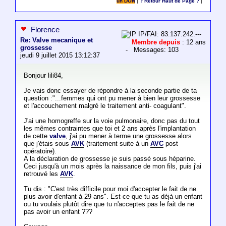
un DON
|
? Retour Haut de Page ?
|
Florence
IP/FAI: 83.137.242.---
Re: Valve mecanique et
Membre depuis
: 12 ans
grossesse
- Messages: 103
jeudi 9 juillet 2015 13:12:37
Bonjour lili84,
Je vais donc essayer de répondre à la seconde partie de ta
question :"...femmes qui ont pu mener à bien leur grossesse
et l'accouchement malgré le traitement anti- coagulant".
J'ai une homogreffe sur la voie pulmonaire, donc pas du tout
les mêmes contraintes que toi et 2 ans après l'implantation
de cette
valve
, j'ai pu mener à terme une grossesse alors
que j'étais sous
AVK
(traitement suite à un
AVC
post
opératoire).
A la déclaration de grossesse je suis passé sous héparine.
Ceci jusqu'à un mois après la naissance de mon fils, puis j'ai
retrouvé les
AVK
.
Tu dis : "C'est très difficile pour moi d'accepter le fait de ne
plus avoir d'enfant à 29 ans". Est-ce que tu as déjà un enfant
ou tu voulais plutôt dire que tu n'acceptes pas le fait de ne
pas avoir un enfant ???