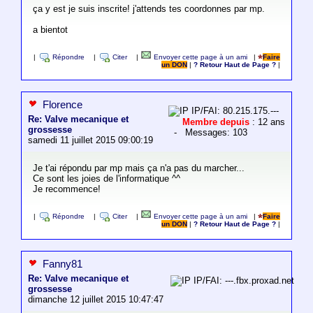
ça y est je suis inscrite! j'attends tes coordonnes par mp.
a bientot
|
Répondre
|
Citer
|
Envoyer cette page à un ami
|
Faire
un DON
|
? Retour Haut de Page ?
|
Florence
IP/FAI: 80.215.175.---
Re: Valve mecanique et
Membre depuis
: 12 ans
grossesse
- Messages: 103
samedi 11 juillet 2015 09:00:19
Je t'ai répondu par mp mais ça n'a pas du marcher...
Ce sont les joies de l'informatique ^^
Je recommence!
|
Répondre
|
Citer
|
Envoyer cette page à un ami
|
Faire
un DON
|
? Retour Haut de Page ?
|
Fanny81
Re: Valve mecanique et
IP/FAI: ---.fbx.proxad.net
grossesse
dimanche 12 juillet 2015 10:47:47