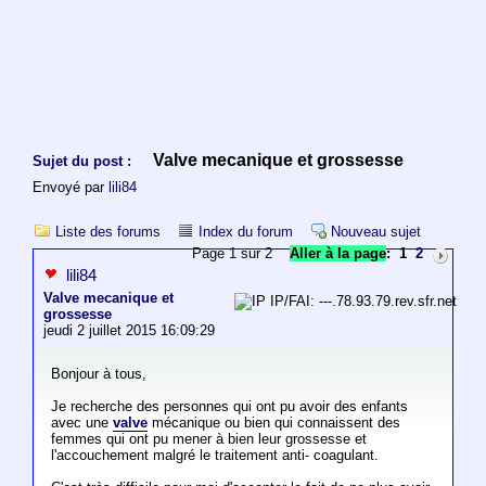
Valve mecanique et grossesse
Sujet du post :
Envoyé par
lili84
Liste des forums
Index du forum
Nouveau sujet
Page 1 sur 2
Aller à la page
:
1
2
lili84
Valve mecanique et
IP/FAI: ---.78.93.79.rev.sfr.net
grossesse
jeudi 2 juillet 2015 16:09:29
Bonjour à tous,
Je recherche des personnes qui ont pu avoir des enfants
avec une
valve
mécanique ou bien qui connaissent des
femmes qui ont pu mener à bien leur grossesse et
l'accouchement malgré le traitement anti- coagulant.