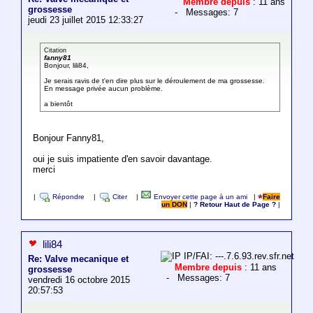
Membre depuis
: 11 ans
grossesse
- Messages: 7
jeudi 23 juillet 2015 12:33:27
Citation
fanny81
Bonjour, lili84,
Je serais ravis de t'en dire plus sur le déroulement de ma grossesse.
En message privée aucun problème.
a bientôt
Bonjour Fanny81,
oui je suis impatiente d'en savoir davantage.
merci
|
Répondre
|
Citer
|
Envoyer cette page à un ami
|
Faire
un DON
|
? Retour Haut de Page ?
|
lili84
IP/FAI: ---.7.6.93.rev.sfr.net
Re: Valve mecanique et
Membre depuis
: 11 ans
grossesse
- Messages: 7
vendredi 16 octobre 2015
20:57:53