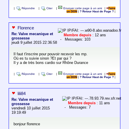
|
Répondre
|
Citer
|
Envoyer cette page à un ami
|
Faire
un DON
|
? Retour Haut de Page ?
|
Florence
IP/FAI: ---.w90-8.abo.wanadoo.fr
Re: Valve mecanique et
Membre depuis
: 12 ans
grossesse
- Messages: 103
jeudi 9 juillet 2015 22:36:58
Il faut t'inscrire pour pouvoir recevoir les mp.
Où es tu suivie sinon ?Et par qui ?
Il y a de très bons cardio sur Rhône Durance
|
Répondre
|
Citer
|
Envoyer cette page à un ami
|
Faire
un DON
|
? Retour Haut de Page ?
|
lili84
IP/FAI: ---.78.93.79.rev.sfr.net
Re: Valve mecanique et
Membre depuis
: 11 ans
grossesse
- Messages: 7
vendredi 10 juillet 2015
19:19:49
bonjour florence