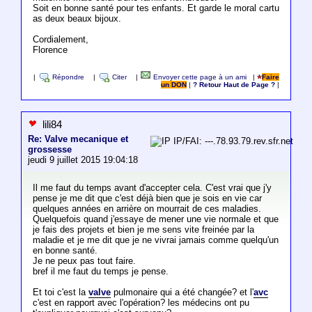
Soit en bonne santé pour tes enfants. Et garde le moral cartu
as deux beaux bijoux.
Cordialement,
Florence
|
Répondre
|
Citer
|
Envoyer cette page à un ami
|
Faire
un DON
|
? Retour Haut de Page ?
|
lili84
Re: Valve mecanique et
IP/FAI: ---.78.93.79.rev.sfr.net
grossesse
jeudi 9 juillet 2015 19:04:18
Il me faut du temps avant d'accepter cela. C'est vrai que j'y
pense je me dit que c'est déjà bien que je sois en vie car
quelques années en arrière on mourrait de ces maladies.
Quelquefois quand j'essaye de mener une vie normale et que
je fais des projets et bien je me sens vite freinée par la
maladie et je me dit que je ne vivrai jamais comme quelqu'un
en bonne santé.
Je ne peux pas tout faire.
bref il me faut du temps je pense.
Et toi c'est la
valve
pulmonaire qui a été changée? et l'
avc
c'est en rapport avec l'opération? les médecins ont pu