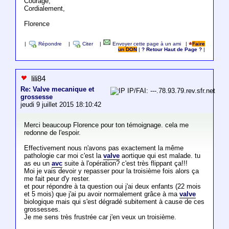
Courage,
Cordialement,
Florence
|
Répondre
|
Citer
|
Envoyer cette page à un ami
|
Faire
un DON
|
? Retour Haut de Page ?
|
lili84
Re: Valve mecanique et
IP/FAI: ---.78.93.79.rev.sfr.net
grossesse
jeudi 9 juillet 2015 18:10:42
Merci beaucoup Florence pour ton témoignage. cela me
redonne de l'espoir.
Effectivement nous n'avons pas exactement la même
pathologie car moi c'est la
valve
aortique qui est malade. tu
as eu un
avc
suite à l'opération? c'est très flippant ça!!!
Moi je vais devoir y repasser pour la troisième fois alors ça
me fait peur d'y rester.
et pour répondre à ta question oui j'ai deux enfants (22 mois
et 5 mois) que j'ai pu avoir normalement grâce à ma
valve
biologique mais qui s'est dégradé subitement à cause de ces
grossesses.
Je me sens très frustrée car j'en veux un troisième.