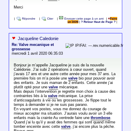
Merci
|
Répondre
|
Citer
|
Envoyer cette page à un ami
|
Faire
un DON
|
? Retour Haut de Page ?
|
Jacqueline Caledonie
Re: Valve mecanique et
IP/FAI: ---.rev.numericable.fr
grossesse
mercredi 1 avril 2020 06:35:03
Bonjour je m’appelle Jacqueline je suis de la nouvelle
Calédonie. J’ai subi 2 opérations à cœur ouvert, quand
j’avais 17 ans et une autre cette année pour mes 37 ans. La
première fois on m’a posée une
valve
bio pour pouvoir avoir
des enfants. Je suis maman de 2 enfants. Cette année j’ai
plutôt opté pour une
valve
mécanique.
Mais depuis l’intervention je regrette mon choix à cause des
contraintes liés à la
valve
mécanique. La prise
d’anticoagulants à vie ou les grossesses. Je flippe tout le
temps à demander si je ne suis pas parano.
En voyant vos postes, vous me donnez du courage de
mieux accepter ma situation. J’aurais voulu avoir un 3 elle
enfants mais la crainte Au ventrede faire une
thrombose
.
Quand j’ai lu qu’il y avait des femmes qui sont quand même
tomber enceinte avec cette
valve
, j’ai encore plus la pêche.
Bisous gros.