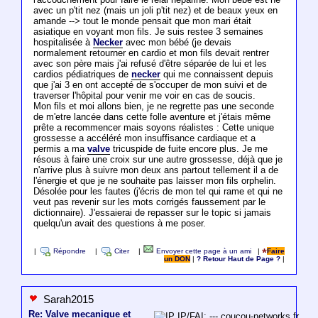
avec un p'tit nez (mais un joli p'tit nez) et de beaux yeux en
amande --> tout le monde pensait que mon mari était
asiatique en voyant mon fils. Je suis restee 3 semaines
hospitalisée à
Necker
avec mon bébé (je devais
normalement retourner en cardio et mon fils devait rentrer
avec son père mais j'ai refusé d'être séparée de lui et les
cardios pédiatriques de
necker
qui me connaissent depuis
que j'ai 3 en ont accepté de s'occuper de mon suivi et de
traverser l'hôpital pour venir me voir en cas de soucis.
Mon fils et moi allons bien, je ne regrette pas une seconde
de m'etre lancée dans cette folle aventure et j'étais même
prête a recommencer mais soyons réalistes : Cette unique
grossesse a accéléré mon insuffisance cardiaque et a
permis a ma
valve
tricuspide de fuite encore plus. Je me
résous à faire une croix sur une autre grossesse, déjà que je
n'arrive plus à suivre mon deux ans partout tellement il a de
l'énergie et que je ne souhaite pas laisser mon fils orphelin.
Désolée pour les fautes (j'écris de mon tel qui rame et qui ne
veut pas revenir sur les mots corrigés faussement par le
dictionnaire). J'essaierai de repasser sur le topic si jamais
quelqu'un avait des questions à me poser.
|
Répondre
|
Citer
|
Envoyer cette page à un ami
|
Faire
un DON
|
? Retour Haut de Page ?
|
Sarah2015
Re: Valve mecanique et
IP/FAI: ---.coucou-networks.fr