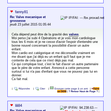
fanny81
Re: Valve mecanique et
IP/FAI: ---.fbx.proxad.net
grossesse
jeudi 23 juillet 2015 01:05:44
Cela dépend peut être de la gravité des
valves
.
Moi perso j'ai subi 4 Opérations et je vois mon cardiologue
tous les 6 mois et je ne cesse d'avoir l'espoir d'entendre une
bonne nouvel concernant la possibilité d'avoir un autre
enfant.
Mon cardio est catégorique et me déconseille vraiment en
me disant que j'ai déjà eu un enfant qu'il faut que je me
contente de cela que ce n'est déjà pas mal.
Ce qui complique tout, c'est le fait d'avoir un autre partenaire
que le père de votre enfant. Annoncé a cette personne
surtout si lui n'a pas d'enfant que vous ne pouvez pas lui en
donner.
Ca fait mal.
|
Répondre
|
Citer
|
Envoyer cette page à un ami
|
Faire
un DON
|
? Retour Haut de Page ?
|
lili84
IP/FAI: 94.238.63.---
Re: Valve mecanique et