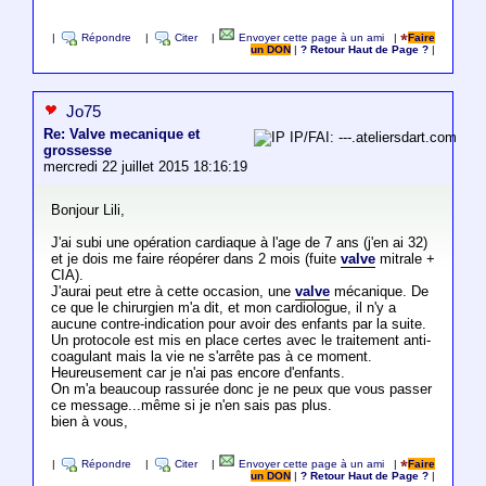
|
Répondre
|
Citer
|
Envoyer cette page à un ami
|
Faire
un DON
|
? Retour Haut de Page ?
|
Jo75
Re: Valve mecanique et
IP/FAI: ---.ateliersdart.com
grossesse
mercredi 22 juillet 2015 18:16:19
Bonjour Lili,
J'ai subi une opération cardiaque à l'age de 7 ans (j'en ai 32)
et je dois me faire réopérer dans 2 mois (fuite
valve
mitrale +
CIA).
J'aurai peut etre à cette occasion, une
valve
mécanique. De
ce que le chirurgien m'a dit, et mon cardiologue, il n'y a
aucune contre-indication pour avoir des enfants par la suite.
Un protocole est mis en place certes avec le traitement anti-
coagulant mais la vie ne s'arrête pas à ce moment.
Heureusement car je n'ai pas encore d'enfants.
On m'a beaucoup rassurée donc je ne peux que vous passer
ce message...même si je n'en sais pas plus.
bien à vous,
|
Répondre
|
Citer
|
Envoyer cette page à un ami
|
Faire
un DON
|
? Retour Haut de Page ?
|