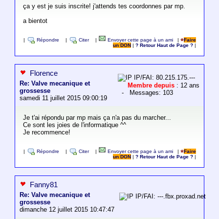
ça y est je suis inscrite! j'attends tes coordonnes par mp.
a bientot
|
Répondre
|
Citer
|
Envoyer cette page à un ami
|
Faire
un DON
|
? Retour Haut de Page ?
|
Florence
IP/FAI: 80.215.175.---
Re: Valve mecanique et
Membre depuis
: 12 ans
grossesse
- Messages: 103
samedi 11 juillet 2015 09:00:19
Je t'ai répondu par mp mais ça n'a pas du marcher...
Ce sont les joies de l'informatique ^^
Je recommence!
|
Répondre
|
Citer
|
Envoyer cette page à un ami
|
Faire
un DON
|
? Retour Haut de Page ?
|
Fanny81
Re: Valve mecanique et
IP/FAI: ---.fbx.proxad.net
grossesse
dimanche 12 juillet 2015 10:47:47