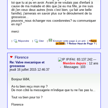
toi que tu ai pu en avoir. Avant je ne voulais pas d'enfant à
cause de ma maladie et dès que j'ai eu ma fille, je me suis
dit j'en veux deux autres (trois c'est bien, ça fait une belle
famille), j'aimerais en savoir plus sur le déroulement de ta
grossesse...
pouvons_nous échanger nos coordonnées? ou communiquer
en mp?
merci
|
Répondre
|
Citer
|
Envoyer cette page à un ami
|
Faire
un DON
|
? Retour Haut de Page ?
|
Florence
IP/FAI: 83.137.242.---
Re: Valve mecanique et
Membre depuis
: 12 ans
grossesse
- Messages: 103
jeudi 16 juillet 2015 12:46:37
Bonjour lili84,
As-tu bien reçu mon mp ?
De mon côté la messagerie m'indique que tu ne l'as pas lu...
Tout va bien pour toi ?
Florence