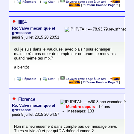
|
Répondre
|
Citer
|
Envoyer cette page à un ami
|
Faire
un DON
|
? Retour Haut de Page ?
|
lili84
Re: Valve mecanique et
IP/FAI: ---.78.93.79.rev.sfr.net
grossesse
jeudi 9 juillet 2015 20:28:51
oui je suis dans le Vaucluse. avec plaisir pour échanger!
mais je n'ai pas creer de compte sur ce forum. je recevrais
quand même tes mp.?
a bientôt
|
Répondre
|
Citer
|
Envoyer cette page à un ami
|
Faire
un DON
|
? Retour Haut de Page ?
|
Florence
IP/FAI: ---.w90-8.abo.wanadoo.fr
Re: Valve mecanique et
Membre depuis
: 12 ans
grossesse
- Messages: 103
jeudi 9 juillet 2015 20:54:57
Non malheureusement sans compte pas de message privé.
Tu es suivie où et par qui ? A rhône durance ?