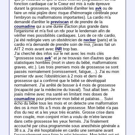
fonction cardiaque car le Coeur est mis à rude épreuve
durant la grossesse, impossibilité d'arrêter les
avk
ou de
faire un relai piqûre donc risque d'hémorragie cérébrale pour
l'embryon ou malformations importantes). La cardio m'a
demandé d'arrêter le
previscan
et de prendre de la
coumadine
qui a une durée d'action plus grande dans
l'organisme et m'a fixé un rdv pour le lendemain afin de
vérifier mes possibilités cardiaques. Lors de ce rdv cardio,
j'ai été redirigée vers un obstétricien de
necker
(paris) et la
cardio m'a demandé de prendre soin de moi, j'avais fait un
AIT 2 mois avant avec
INR
trop bas.
J'ai cherché des infos sur le net avec les mots clés
"grossesse sous
avk
" et je ne trouvais rien d'autres que des
statistiques horribles (mort in utero du bébé, malformations
graves, etc.). Les trois premiers mois de grossesse se sont
passés normalement (vomissement, fatigue,...). J'ai eu mon
premier rdv avec l'obstétricien à 2 mois et demi de
grossesse qui a confirmé que le bébé se développait
normalement. J'ai arrêté de bosser à 4 mois de grossesse
(incapacité par la médecine du travail). Tout allait bien. Je
joaiis même avec ma santé en limitant mes doses de
coumadine
pour préserver mon bébé et patatras... Suivi
écho du bébé tous les mois et on detecte une malformation
des os à mon fils a 5 mois de grossesse. Mon bébé n'a pas
d'os du nez et a les yeux très écartés. Grosse crise dans
mon couple, mon conjoint m'en a voulu de m'etre lancee
dans cette grossesse les yeux fermés. J'ai finalement
accouché par césa programmée sous anesthésie générale a
38 s.a. J'ai été hospitalisée en cardio une semaine avant
l'accouchement pour faire le relai héparine. Mon bébé est né