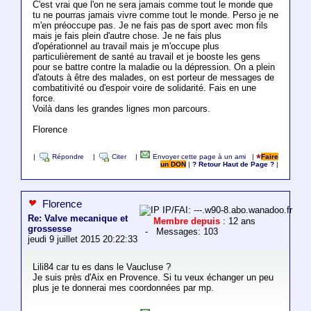
C'est vrai que l'on ne sera jamais comme tout le monde que
tu ne pourras jamais vivre comme tout le monde. Perso je ne
m'en préoccupe pas. Je ne fais pas de sport avec mon fils
mais je fais plein d'autre chose. Je ne fais plus
d'opérationnel au travail mais je m'occupe plus
particulièrement de santé au travail et je booste les gens
pour se battre contre la maladie ou la dépression. On a plein
d'atouts à être des malades, on est porteur de messages de
combatitivité ou d'espoir voire de solidarité. Fais en une
force.
Voilà dans les grandes lignes mon parcours.
Florence
|
Répondre
|
Citer
|
Envoyer cette page à un ami
|
Faire
un DON
|
? Retour Haut de Page ?
|
Florence
IP/FAI: ---.w90-8.abo.wanadoo.fr
Re: Valve mecanique et
Membre depuis
: 12 ans
grossesse
- Messages: 103
jeudi 9 juillet 2015 20:22:33
Lili84 car tu es dans le Vaucluse ?
Je suis près d'Aix en Provence. Si tu veux échanger un peu
plus je te donnerai mes coordonnées par mp.