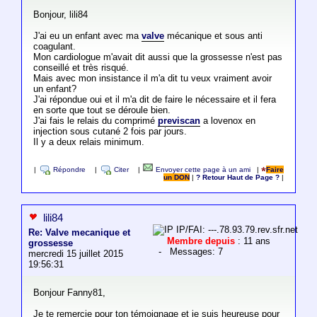
Bonjour, lili84
J'ai eu un enfant avec ma
valve
mécanique et sous anti
coagulant.
Mon cardiologue m'avait dit aussi que la grossesse n'est pas
conseillé et très risqué.
Mais avec mon insistance il m'a dit tu veux vraiment avoir
un enfant?
J'ai répondue oui et il m'a dit de faire le nécessaire et il fera
en sorte que tout se déroule bien.
J'ai fais le relais du comprimé
previscan
a lovenox en
injection sous cutané 2 fois par jours.
Il y a deux relais minimum.
|
Répondre
|
Citer
|
Envoyer cette page à un ami
|
Faire
un DON
|
? Retour Haut de Page ?
|
lili84
IP/FAI: ---.78.93.79.rev.sfr.net
Re: Valve mecanique et
Membre depuis
: 11 ans
grossesse
- Messages: 7
mercredi 15 juillet 2015
19:56:31
Bonjour Fanny81,
Je te remercie pour ton témoignage et je suis heureuse pour