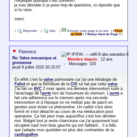
t'expliquer pourquoi c'est survenu?
je suis désolée si je pose trop de questions, tu réponds que
si tu veux.
merci
|
Répondre
|
Citer
|
Envoyer cette page à un ami
|
Faire
un DON
|
? Retour Haut de Page ?
|
Florence
IP/FAI: ---.w90-8.abo.wanadoo.fr
Re: Valve mecanique et
Membre depuis
: 12 ans
grossesse
- Messages: 103
jeudi 9 juillet 2015 20:15:07
En effet c'est la
valve
pulmonaire car j'ai une tétralogie de
Fallot
et que la fermeture de la
CIV
se fait par cette
valve
.
J'ai fait un
AVC
2 mois après ma dernière intervention suite à
l'arrachage de l'
aorte
lors de l'ouverture du sternum. L'
aorte
a
fait une adhérence sur le sternum après ma seconde
intervention et à l'époque on ne mettait pas de patch en
goretex pour éviter ce phénomène. Un caillot s'est donc
formé et s'est détaché au cours de ma rééducation post
opératoire. Ça fait peur mais aujourd'hui c'est loin dérrière
moi. Malgré tout je reste chanceuse car j'ai quasiment tout
récupéré sauf mon bras gauche qui est faiblard... il a fallu
que j'adapte mon quotidien en plus des contraintes de la
cardiopathie
.