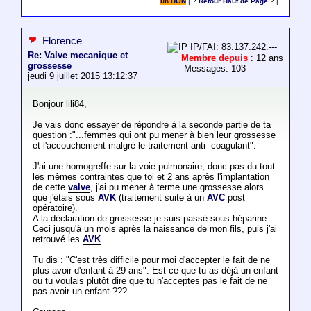
un DON
|
? Retour Haut de Page ?
|
Florence
IP/FAI: 83.137.242.---
Re: Valve mecanique et
Membre depuis
: 12 ans
grossesse
- Messages: 103
jeudi 9 juillet 2015 13:12:37
Bonjour lili84,
Je vais donc essayer de répondre à la seconde partie de ta
question :"...femmes qui ont pu mener à bien leur grossesse
et l'accouchement malgré le traitement anti- coagulant".
J'ai une homogreffe sur la voie pulmonaire, donc pas du tout
les mêmes contraintes que toi et 2 ans après l'implantation
de cette
valve
, j'ai pu mener à terme une grossesse alors
que j'étais sous
AVK
(traitement suite à un
AVC
post
opératoire).
A la déclaration de grossesse je suis passé sous héparine.
Ceci jusqu'à un mois après la naissance de mon fils, puis j'ai
retrouvé les
AVK
.
Tu dis : "C'est très difficile pour moi d'accepter le fait de ne
plus avoir d'enfant à 29 ans". Est-ce que tu as déjà un enfant
ou tu voulais plutôt dire que tu n'acceptes pas le fait de ne
pas avoir un enfant ???