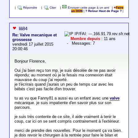
|
Répondre
|
Citer
|
Envoyer cette page à un ami
|
Faire
un DON
|
? Retour Haut de Page ?
|
lili84
IP/FAI: ---.166.91.79.rev.sfr.net
Re: Valve mecanique et
Membre depuis
: 11 ans
grossesse
- Messages: 7
vendredi 17 juillet 2015
20:00:46
Bonjour Florence,
Oui j'ai bien reçu ton mp, je suis désolée de ne pas avoir
répondu; au moment où je le fesais ma connexion était
mauvaise du coup j'ai reporté.
je t'écrirais quand j'aurais un peu de temps car avec les
bébés c'est pas facile d'en trouver.
tu as vu que Fanny81 a aussi eu un enfant avec une
valve
mécanique. je suis impatiente d'en savoir plus sur son
parcours.
je suis très contente de ce site, il aide vraiment à tenir le
coup, car ici on se sent compris contrairement à l'extérieur.
merci de prendre des nouvelles. Pour le moment ça va bien.
je dois revoir le chirurgien à la rentrée pour faire le bilan et