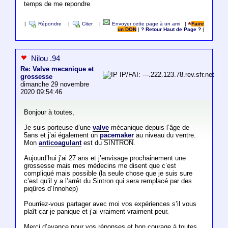
temps de me repondre
|
Répondre
|
Citer
|
Envoyer cette page à un ami
|
Faire
un DON
|
? Retour Haut de Page ?
|
Nilou .94
Re: Valve mecanique et
IP/FAI: ---.222.123.78.rev.sfr.net
grossesse
dimanche 29 novembre
2020 09:54:46
Bonjour à toutes,
Je suis porteuse d’une
valve
mécanique depuis l’âge de
5ans et j’ai également un
pacemaker
au niveau du ventre.
Mon
anticoagulant
est du SINTRON.
Aujourd’hui j’ai 27 ans et j’envisage prochainement une
grossesse mais mes médecins me disent que c’est
compliqué mais possible (la seule chose que je suis sure
c’est qu’il y a l’arrêt du Sintron qui sera remplacé par des
piqûres d’Innohep)
Pourriez-vous partager avec moi vos expériences s’il vous
plaît car je panique et j’ai vraiment vraiment peur.
Merci d’avance pour vos réponses et bon courage à toutes