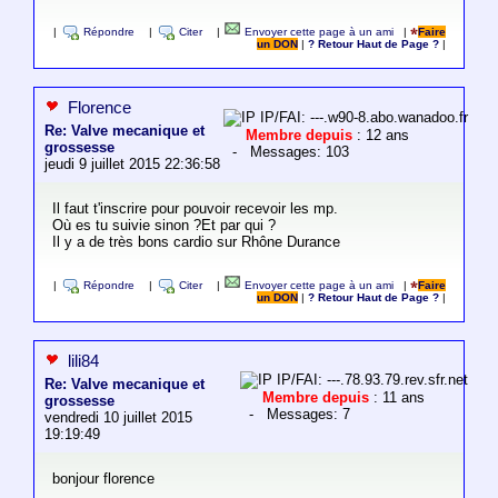
|
Répondre
|
Citer
|
Envoyer cette page à un ami
|
Faire
un DON
|
? Retour Haut de Page ?
|
Florence
IP/FAI: ---.w90-8.abo.wanadoo.fr
Re: Valve mecanique et
Membre depuis
: 12 ans
grossesse
- Messages: 103
jeudi 9 juillet 2015 22:36:58
Il faut t'inscrire pour pouvoir recevoir les mp.
Où es tu suivie sinon ?Et par qui ?
Il y a de très bons cardio sur Rhône Durance
|
Répondre
|
Citer
|
Envoyer cette page à un ami
|
Faire
un DON
|
? Retour Haut de Page ?
|
lili84
IP/FAI: ---.78.93.79.rev.sfr.net
Re: Valve mecanique et
Membre depuis
: 11 ans
grossesse
- Messages: 7
vendredi 10 juillet 2015
19:19:49
bonjour florence