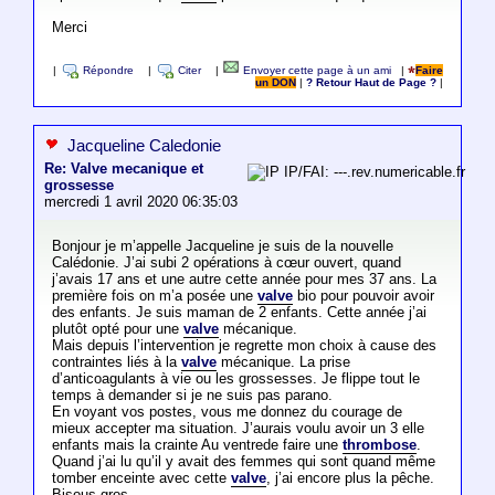
Merci
|
Répondre
|
Citer
|
Envoyer cette page à un ami
|
Faire
un DON
|
? Retour Haut de Page ?
|
Jacqueline Caledonie
Re: Valve mecanique et
IP/FAI: ---.rev.numericable.fr
grossesse
mercredi 1 avril 2020 06:35:03
Bonjour je m’appelle Jacqueline je suis de la nouvelle
Calédonie. J’ai subi 2 opérations à cœur ouvert, quand
j’avais 17 ans et une autre cette année pour mes 37 ans. La
première fois on m’a posée une
valve
bio pour pouvoir avoir
des enfants. Je suis maman de 2 enfants. Cette année j’ai
plutôt opté pour une
valve
mécanique.
Mais depuis l’intervention je regrette mon choix à cause des
contraintes liés à la
valve
mécanique. La prise
d’anticoagulants à vie ou les grossesses. Je flippe tout le
temps à demander si je ne suis pas parano.
En voyant vos postes, vous me donnez du courage de
mieux accepter ma situation. J’aurais voulu avoir un 3 elle
enfants mais la crainte Au ventrede faire une
thrombose
.
Quand j’ai lu qu’il y avait des femmes qui sont quand même
tomber enceinte avec cette
valve
, j’ai encore plus la pêche.
Bisous gros.