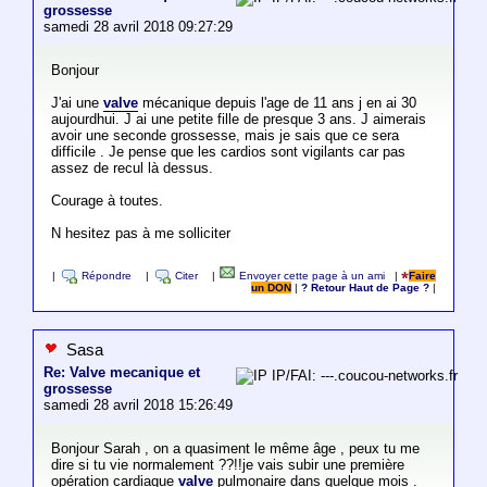
grossesse
samedi 28 avril 2018 09:27:29
Bonjour
J'ai une
valve
mécanique depuis l'age de 11 ans j en ai 30
aujourdhui. J ai une petite fille de presque 3 ans. J aimerais
avoir une seconde grossesse, mais je sais que ce sera
difficile . Je pense que les cardios sont vigilants car pas
assez de recul là dessus.
Courage à toutes.
N hesitez pas à me solliciter
|
Répondre
|
Citer
|
Envoyer cette page à un ami
|
Faire
un DON
|
? Retour Haut de Page ?
|
Sasa
Re: Valve mecanique et
IP/FAI: ---.coucou-networks.fr
grossesse
samedi 28 avril 2018 15:26:49
Bonjour Sarah , on a quasiment le même âge , peux tu me
dire si tu vie normalement ??!!je vais subir une première
opération cardiaque
valve
pulmonaire dans quelque mois .