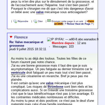
peux tu m'en dire plus sur le déroulement de ta grossesse, et
de l'accouchement avec l'héparine. tout s'est bien passé?
Pourquoi le chirurgien me dit que c'est très dangereux d'avoir
un bébé avec une
valve
mécanique sous anticoagulant?
|
Répondre
|
Citer
|
Envoyer cette page à un ami
|
Faire
un DON
|
? Retour Haut de Page ?
|
Florence
IP/FAI: ---.w90-8.abo.wanadoo.fr
Re: Valve mecanique et
Membre depuis
: 12 ans
grossesse
- Messages: 103
jeudi 9 juillet 2015 18:32:11
Au moins tu as déjà des loulous. Toutes les filles de ce
forum n'auront pas notre chance.
J'ai eu une bonne grossesse mais il faut dire que je suis
asymptomatique. Un peu fatiguée au dernier trimestre car le
ventricule
droit fatiguait un peu mais tout s'est bien passé.
J'ai eu une césarienne en revanche. Bref je peux pas me
plaindre.
Il est certain qu'avec une
valve
mécanique c'est plus
compliqué. Les risques de
thrombose
sont bien réels et les
complications aussi. Si on t'interdit une troisième grossesse
c'est que le taux bénéfice/risque n'est pas à ton avantage. Et
les contraintes médicales nombreuses et difficiles.
Au moins tu peux et dois positiver, ce n'est pas le deuil d'une
maternité mais celui d'une famille nombreuse.