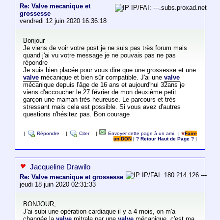
Re: Valve mecanique et
IP/FAI: ---.subs.proxad.net
grossesse
vendredi 12 juin 2020 16:36:18
Bonjour
Je viens de voir votre post je ne suis pas très forum mais
quand j'ai vu votre message je ne pouvais pas ne pas
répondre
Je suis bien placée pour vous dire que une grossesse et une
valve
mécanique et bien sûr compatible. J'ai une
valve
mécanique depuis l'âge de 16 ans et aujourd'hui 32ans je
viens d'accoucher le 27 février de mon deuxième petit
garçon une maman très heureuse. Le parcours et très
stressant mais cela est possible. Si vous avez d'autres
questions n'hésitez pas. Bon courage
|
Répondre
|
Citer
|
Envoyer cette page à un ami
|
Faire
un DON
|
? Retour Haut de Page ?
|
Jacqueline Drawilo
IP/FAI: 180.214.126.---
Re: Valve mecanique et grossesse
jeudi 18 juin 2020 02:31:33
BONJOUR,
J'ai subi une opération cardiaque il y a 4 mois, on m'a
changée la
valve
mitrale par une
valve
mécanique. c'est ma