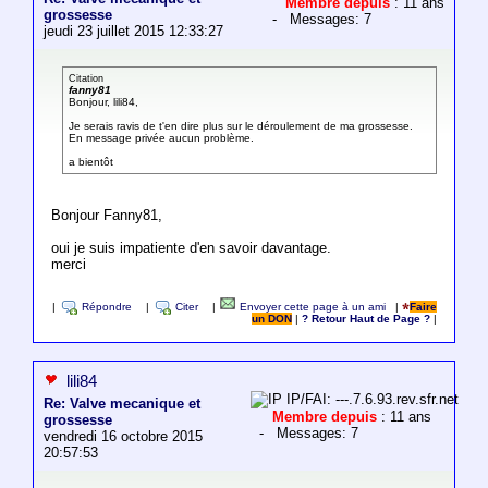
Membre depuis
: 11 ans
grossesse
- Messages: 7
jeudi 23 juillet 2015 12:33:27
Citation
fanny81
Bonjour, lili84,
Je serais ravis de t'en dire plus sur le déroulement de ma grossesse.
En message privée aucun problème.
a bientôt
Bonjour Fanny81,
oui je suis impatiente d'en savoir davantage.
merci
|
Répondre
|
Citer
|
Envoyer cette page à un ami
|
Faire
un DON
|
? Retour Haut de Page ?
|
lili84
IP/FAI: ---.7.6.93.rev.sfr.net
Re: Valve mecanique et
Membre depuis
: 11 ans
grossesse
- Messages: 7
vendredi 16 octobre 2015
20:57:53