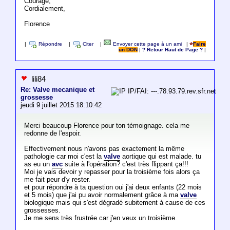
Courage,
Cordialement,
Florence
|
Répondre
|
Citer
|
Envoyer cette page à un ami
|
Faire
un DON
|
? Retour Haut de Page ?
|
lili84
Re: Valve mecanique et
IP/FAI: ---.78.93.79.rev.sfr.net
grossesse
jeudi 9 juillet 2015 18:10:42
Merci beaucoup Florence pour ton témoignage. cela me
redonne de l'espoir.
Effectivement nous n'avons pas exactement la même
pathologie car moi c'est la
valve
aortique qui est malade. tu
as eu un
avc
suite à l'opération? c'est très flippant ça!!!
Moi je vais devoir y repasser pour la troisième fois alors ça
me fait peur d'y rester.
et pour répondre à ta question oui j'ai deux enfants (22 mois
et 5 mois) que j'ai pu avoir normalement grâce à ma
valve
biologique mais qui s'est dégradé subitement à cause de ces
grossesses.
Je me sens très frustrée car j'en veux un troisième.