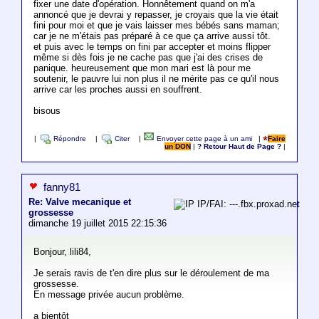
fixer une date d'opération. Honnêtement quand on m'a
annoncé que je devrai y repasser, je croyais que la vie était
fini pour moi et que je vais laisser mes bébés sans maman;
car je ne m'étais pas préparé à ce que ça arrive aussi tôt.
et puis avec le temps on fini par accepter et moins flipper
même si dès fois je ne cache pas que j'ai des crises de
panique. heureusement que mon mari est là pour me
soutenir, le pauvre lui non plus il ne mérite pas ce qu'il nous
arrive car les proches aussi en souffrent.
bisous
|
Répondre
|
Citer
|
Envoyer cette page à un ami
|
Faire
un DON
|
? Retour Haut de Page ?
|
fanny81
Re: Valve mecanique et
IP/FAI: ---.fbx.proxad.net
grossesse
dimanche 19 juillet 2015 22:15:36
Bonjour, lili84,
Je serais ravis de t'en dire plus sur le déroulement de ma
grossesse.
En message privée aucun problème.
a bientôt