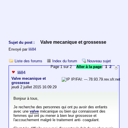
Valve mecanique et grossesse
Sujet du post :
Envoyé par
lili84
Liste des forums
Index du forum
Nouveau sujet
Page 1 sur 2
Aller à la page
:
1
2
lili84
Valve mecanique et
IP/FAI: ---.78.93.79.rev.sfr.net
grossesse
jeudi 2 juillet 2015 16:09:29
Bonjour à tous,
Je recherche des personnes qui ont pu avoir des enfants
avec une
valve
mécanique ou bien qui connaissent des
femmes qui ont pu mener à bien leur grossesse et
l'accouchement malgré le traitement anti- coagulant.