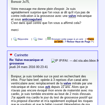
Bonsoir Jo75,
Votre message me donne plein d'espoir. Je suis
agréablement surprise que l'on vous ai dit qu'il n'ya pas de
contre indication à la grossesse avec une
valve
mécanique
et sous
anticoagulant
.
C'est dans quel centre que l'on vous a affirmé cela?
merci
|
Répondre
|
Citer
|
Envoyer cette page à un ami
|
Faire
un DON
|
? Retour Haut de Page ?
|
Carinette
Re: Valve mecanique et
IP/FAI: ---.dsl.sta.abo.bbox.fr
grossesse
jeudi 24 mars 2016 00:23:41
Bonjour, je suis tombée sur ce post en recherchant des
infos. Pour faire bref, opérée à 3 reprises d'un canal atrio
ventriculaire avec remplacement de la
valve
mitrale par une
mécanique et donc sous
avk
depuis 22 ans. Alors que je
n'avais pas encore évoqué mon envie de maternité avec ma
cardio, je suis tombée enceinte au bout de 2 mois d'essais.
J'ai appelé ma cardio le jour du test de grossesse positif qui
m'a proposé d'avorter et m'a rapidement expliqué les risques
que je voudrais et que le bébé courrait (dégradation de ma