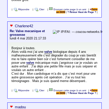
|
Répondre
|
Citer
|
Envoyer cette page à un ami
|
Faire
un DON
|
? Retour Haut de Page ?
|
Charlene42
Re: Valve mecanique et
IP/FAI: ---.coucou-networks.fr
grossesse
lundi 4 mai 2020 21:17:33
Bonjour à toutes.
Alors voilà moi j’ai une
valve
biologique depuis 4 ans
malheureusement elle c’est dégrader du coup je vais bientôt
me re faire opérer bien sûr c’est fortement conseiller de me
poser une
valve
mécanique mais j’angoisse car je voulais un
autre enfant . J’ai déjà une petite fille mais je suis séparer et
voulais un autre enfant ..
C’est dur . Mon cardiologue m’a dis que c’est mort pour une
autre grossesse après cet opération . J’ai vu tout les
témoignages . Mais je suis quand meme désemparé..
|
Répondre
|
Citer
|
Envoyer cette page à un ami
|
Faire
un DON
|
? Retour Haut de Page ?
|
madou