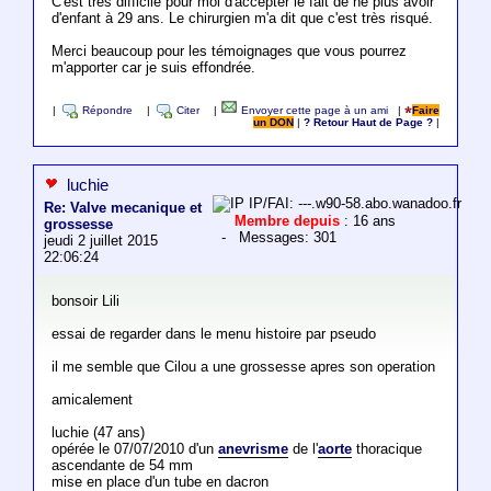
C'est très difficile pour moi d'accepter le fait de ne plus avoir
d'enfant à 29 ans. Le chirurgien m'a dit que c'est très risqué.
Merci beaucoup pour les témoignages que vous pourrez
m'apporter car je suis effondrée.
|
Répondre
|
Citer
|
Envoyer cette page à un ami
|
Faire
un DON
|
? Retour Haut de Page ?
|
luchie
IP/FAI: ---.w90-58.abo.wanadoo.fr
Re: Valve mecanique et
Membre depuis
: 16 ans
grossesse
- Messages: 301
jeudi 2 juillet 2015
22:06:24
bonsoir Lili
essai de regarder dans le menu histoire par pseudo
il me semble que Cilou a une grossesse apres son operation
amicalement
luchie (47 ans)
opérée le 07/07/2010 d'un
anevrisme
de l'
aorte
thoracique
ascendante de 54 mm
mise en place d'un tube en dacron