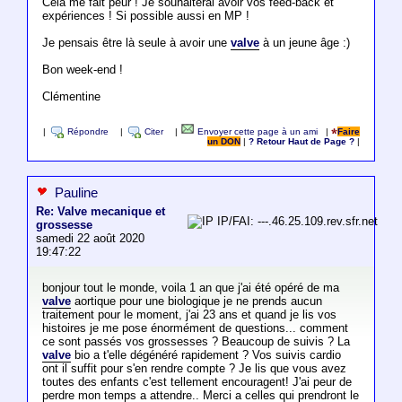
Cela me fait peur ! Je souhaiterai avoir vos feed-back et
expériences ! Si possible aussi en MP !
Je pensais être là seule à avoir une
valve
à un jeune âge :)
Bon week-end !
Clémentine
|
Répondre
|
Citer
|
Envoyer cette page à un ami
|
Faire
un DON
|
? Retour Haut de Page ?
|
Pauline
Re: Valve mecanique et
IP/FAI: ---.46.25.109.rev.sfr.net
grossesse
samedi 22 août 2020
19:47:22
bonjour tout le monde, voila 1 an que j'ai été opéré de ma
valve
aortique pour une biologique je ne prends aucun
traitement pour le moment, j'ai 23 ans et quand je lis vos
histoires je me pose énormément de questions... comment
ce sont passés vos grossesses ? Beaucoup de suivis ? La
valve
bio a t'elle dégénéré rapidement ? Vos suivis cardio
ont il suffit pour s'en rendre compte ? Je lis que vous avez
toutes des enfants c'est tellement encouragent! J'ai peur de
perdre mon temps a attendre.. Merci a celles qui prendront le