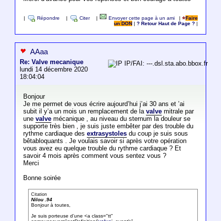
|
Répondre
|
Citer
|
Envoyer cette page à un ami
|
Faire
un DON
|
? Retour Haut de Page ?
|
AAaa
Re: Valve mecanique
IP/FAI: ---.dsl.sta.abo.bbox.fr
lundi 14 décembre 2020
18:04:04
Bonjour
Je me permet de vous écrire aujourd’hui j’ai 30 ans et ’ai
subit il y’a un mois un remplacement de la
valve
mitrale par
une
valve
mécanique , au niveau du sternum la douleur se
supporte très bien , je suis juste embêter par des trouble du
rythme cardiaque des
extrasystoles
du coup je suis sous
bêtabloquants . Je voulais savoir si après votre opération
vous avez eu quelque trouble du rythme cardiaque ? Et
savoir 4 mois après comment vous sentez vous ?
Merci
Bonne soirée
Citation
Nilou .94
Bonjour à toutes,
Je suis porteuse d’une <a class="tt"