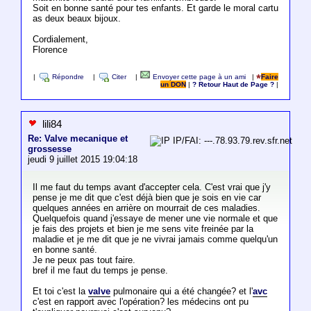
Soit en bonne santé pour tes enfants. Et garde le moral cartu
as deux beaux bijoux.
Cordialement,
Florence
|
Répondre
|
Citer
|
Envoyer cette page à un ami
|
Faire
un DON
|
? Retour Haut de Page ?
|
lili84
Re: Valve mecanique et
IP/FAI: ---.78.93.79.rev.sfr.net
grossesse
jeudi 9 juillet 2015 19:04:18
Il me faut du temps avant d'accepter cela. C'est vrai que j'y
pense je me dit que c'est déjà bien que je sois en vie car
quelques années en arrière on mourrait de ces maladies.
Quelquefois quand j'essaye de mener une vie normale et que
je fais des projets et bien je me sens vite freinée par la
maladie et je me dit que je ne vivrai jamais comme quelqu'un
en bonne santé.
Je ne peux pas tout faire.
bref il me faut du temps je pense.
Et toi c'est la
valve
pulmonaire qui a été changée? et l'
avc
c'est en rapport avec l'opération? les médecins ont pu