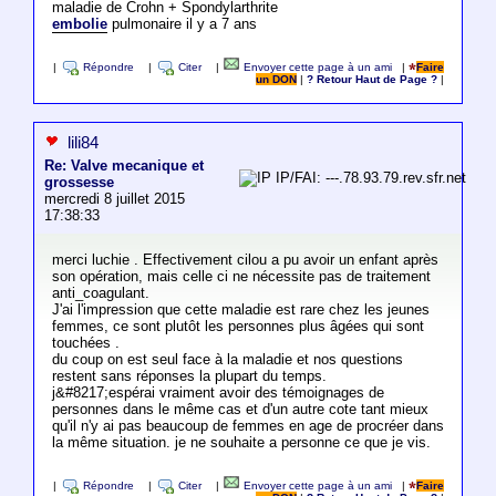
maladie de Crohn + Spondylarthrite
embolie
pulmonaire il y a 7 ans
|
Répondre
|
Citer
|
Envoyer cette page à un ami
|
Faire
un DON
|
? Retour Haut de Page ?
|
lili84
Re: Valve mecanique et
IP/FAI: ---.78.93.79.rev.sfr.net
grossesse
mercredi 8 juillet 2015
17:38:33
merci luchie . Effectivement cilou a pu avoir un enfant après
son opération, mais celle ci ne nécessite pas de traitement
anti_coagulant.
J'ai l'impression que cette maladie est rare chez les jeunes
femmes, ce sont plutôt les personnes plus âgées qui sont
touchées .
du coup on est seul face à la maladie et nos questions
restent sans réponses la plupart du temps.
j&#8217;espérai vraiment avoir des témoignages de
personnes dans le même cas et d'un autre cote tant mieux
qu'il n'y ai pas beaucoup de femmes en age de procréer dans
la même situation. je ne souhaite a personne ce que je vis.
|
Répondre
|
Citer
|
Envoyer cette page à un ami
|
Faire