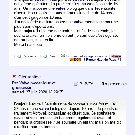
deuxième opération. La première s'est passée à l'âge de 16
ans. On m'a posée une
valve
biologique dans l'éventualité
d'avoir des enfants. Je suis maman d'une fille de 14 ans et
d'un petit garçon de 10 ans.
J'ai décidé de me faire posée une
valve
mécanique pour ne
plus subir d'opérations.
Mais aujourd'hui je me demande si j'ai fait le bon choix, je
souhaite avoir un troisième enfant, je sais que c'est égoïste
de ma part, mais voilà...
Merci beaucoup
|
Répondre
|
Citer
|
Envoyer cette page à un ami
|
Faire
un DON
|
? Retour Haut de Page ?
|
Clémentine
Re: Valve mecanique et
IP/FAI: ---.fbx.proxad.net
grossesse
samedi 27 juin 2020 18:29:25
Bonjour à toute ! Je suis ravie de tomber sur ce forum, j’ai
32 ans et une
valve
biologique depuis 10 ans . Je prends un
traitement Aprovel, potassium et diurétique. Je souhaiterai
savoir si vous preniez un traitement également avant et
pendant la grossesse ? Je souhaite un enfant mais on me dit
d’arrêter mon traitement.