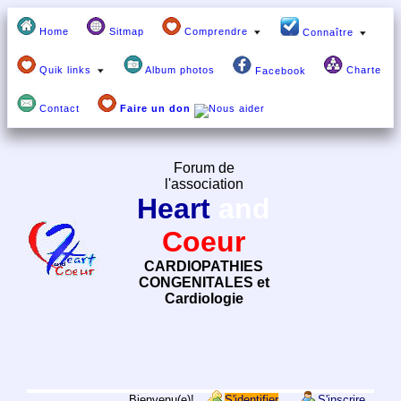
Home
Sitmap
Comprendre
Connaître
Quik links
Album photos
Charte
Facebook
Contact
Faire un don
Forum de
l'association
Heart
and
Coeur
CARDIOPATHIES
CONGENITALES et
Cardiologie
Bienvenu(e)!
S'identifier
S'inscrire