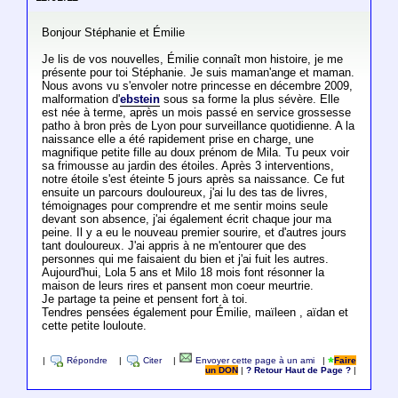
Bonjour Stéphanie et Émilie
Je lis de vos nouvelles, Émilie connaît mon histoire, je me
présente pour toi Stéphanie. Je suis maman'ange et maman.
Nous avons vu s'envoler notre princesse en décembre 2009,
malformation d'
ebstein
sous sa forme la plus sévère. Elle
est née à terme, après un mois passé en service grossesse
patho à bron près de Lyon pour surveillance quotidienne. A la
naissance elle a été rapidement prise en charge, une
magnifique petite fille au doux prénom de Mila. Tu peux voir
sa frimousse au jardin des étoiles. Après 3 interventions,
notre étoile s'est éteinte 5 jours après sa naissance. Ce fut
ensuite un parcours douloureux, j'ai lu des tas de livres,
témoignages pour comprendre et me sentir moins seule
devant son absence, j'ai également écrit chaque jour ma
peine. Il y a eu le nouveau premier sourire, et d'autres jours
tant douloureux. J'ai appris à ne m'entourer que des
personnes qui me faisaient du bien et j'ai fuit les autres.
Aujourd'hui, Lola 5 ans et Milo 18 mois font résonner la
maison de leurs rires et pansent mon coeur meurtrie.
Je partage ta peine et pensent fort à toi.
Tendres pensées également pour Émilie, maïleen , aïdan et
cette petite louloute.
|
Répondre
|
Citer
|
Envoyer cette page à un ami
|
Faire
un DON
|
? Retour Haut de Page ?
|