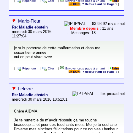
|
Répondre
|
Citer
|
Envoyer cette page à un ami
|
Faire
un DON
|
? Retour Haut de Page ?
|
Marie-Fleur
IP/FAI: ---.83.93.92.rev.sfr.net
Re: Maladie ebstein
Membre depuis
: 11 ans
mercredi 30 mars 2016
- Messages: 18
11:27:04
je suis porteuse de cette malformation et dans ma
soixantième année
oui on peut vivre avec
|
Répondre
|
Citer
|
Envoyer cette page à un ami
|
Faire
un DON
|
? Retour Haut de Page ?
|
Lefevre
IP/FAI: ---.fbx.proxad.net
Re: Maladie ebstein
mercredi 30 mars 2016 18:51:01
Chère AIDMAI
Je te remercie de m'avoir répondu ça me touche
beaucoup.... et pour ces touchants mots. Moi je te souhaite
l'inverse mes sincères félicitations pour ce nouveau bonheur