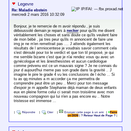
Legevre
IP/FAI: ---.fbx.proxad.net
Re: Maladie ebstein
mercredi 2 mars 2016 10:32:09
Bonjour, je te remercie de m avoir répondu , je suis
déboussolé demain je repars à
necker
pour qu'ils me disent
véritablement les choses et sans doute ce qu'ils veulent faire
de mon bébé , jai tres peur qu'ils m annoncent de faire une
img je ne m'en remettrait pas .... J attends également les
résultats de l amniocentese je voudrais savoir comment cela
s'est déroulé pour toi le verdict et que ton til proposé, je qui
me semble bizarre c'est que je n'ai rendez vous qu avec un
gynécologue et les ânesthesistes et aucun cardiologue
comme prévenu est ce un mauvais signe ? Je ne connais du
jour d aujourd'hui meme pas son grade dans la gravité .. J
imagine le pire le grade 4 vu les conclusions de l écho ... Si
tu as qq minutes a m accorder ça me permettra de
comprendre peut être un peu .. Merci pour ton message
d'espoir je m appelle Stephanie déjà maman de deux enfants
eux en pleine forme celui ci serait mon troisième avec mon
nouveau compagnon qui lui n'en a pas encore eu .. Notre
tristesse est immense ...
|
Répondre
|
Citer
|
Envoyer cette page à un ami
|
Faire
un DON
|
? Retour Haut de Page ?
|