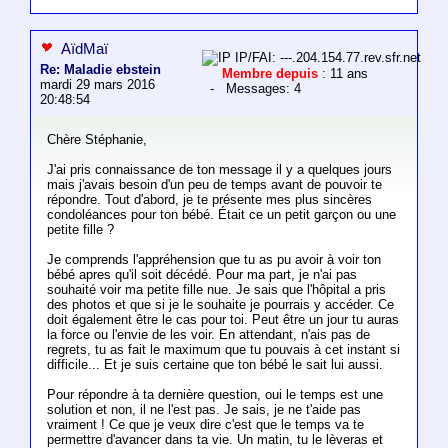
AïdMaï
IP/FAI: ---.204.154.77.rev.sfr.net
Re: Maladie ebstein
Membre depuis
: 11 ans
mardi 29 mars 2016
- Messages: 4
20:48:54
Chère Stéphanie,
J'ai pris connaissance de ton message il y a quelques jours
mais j'avais besoin d'un peu de temps avant de pouvoir te
répondre. Tout d'abord, je te présente mes plus sincères
condoléances pour ton bébé. Était ce un petit garçon ou une
petite fille ?
Je comprends l'appréhension que tu as pu avoir à voir ton
bébé apres qu'il soit décédé. Pour ma part, je n'ai pas
souhaité voir ma petite fille nue. Je sais que l'hôpital a pris
des photos et que si je le souhaite je pourrais y accéder. Ce
doit également être le cas pour toi. Peut être un jour tu auras
la force ou l'envie de les voir. En attendant, n'ais pas de
regrets, tu as fait le maximum que tu pouvais à cet instant si
difficile... Et je suis certaine que ton bébé le sait lui aussi.
Pour répondre à ta dernière question, oui le temps est une
solution et non, il ne l'est pas. Je sais, je ne t'aide pas
vraiment ! Ce que je veux dire c'est que le temps va te
permettre d'avancer dans ta vie. Un matin, tu le lèveras et