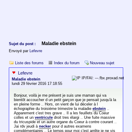
Maladie ebstein
Sujet du post :
Envoyé par
Lefevre
Liste des forums
Index du forum
Nouveau sujet
Lefevre
IP/FAI: ---.fbx.proxad.net
Maladie ebstein
lundi 29 février 2016 17:18:55
Bonjour, voilà je me présent je suis une maman qui va
bientôt accoucher d un petit garçon que je pensait jusqu'à la
en pleine forme .. Hors, on vient de lui déceler à l
échographie du troisième trimestre la maladie
ebstein
..
Apparement c'est tres grave .. Il a les feuillets du Coeur
colles et un
ventricule
droit tres élargi .. Une fuite massive
du tricuspide et un autre organe du Coeur à contre courant ..
Jai rdv jeudi à
necker
pour d autres examens
complémentaires .. Le temps pour moi c'est arrête je ne vis