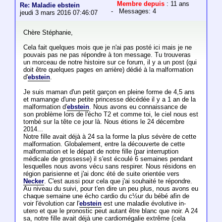
Membre depuis
: 11 ans
Re: Maladie ebstein
- Messages: 4
jeudi 3 mars 2016 07:46:07
Chère Stéphanie,
Cela fait quelques mois que je n'ai pas posté ici mais je ne
pouvais pas ne pas répondre à ton message. Tu trouveras
un morceau de notre histoire sur ce forum, il y a un post (qui
doit être quelques pages en arrière) dédié à la malformation
d'
ebstein
.
Je suis maman d'un petit garçon en pleine forme de 4,5 ans
et mamange d'une petite princesse décédée il y a 1 an de la
malformation d'
ebstein
. Nous avons eu connaissance de
son problème lors de l'écho T2 et comme toi, le ciel nous est
tombé sur la tête ce jour là. Nous étions le 24 décembre
2014...
Notre fille avait déjà à 24 sa la forme la plus sévère de cette
malformation. Globalement, entre la découverte de cette
malformation et le départ de notre fille (par interruption
médicale de grossesse) il s'est écoulé 6 semaines pendant
lesquelles nous avons vécu sans respirer. Nous résidons en
région parisienne et j'ai donc été de suite orientée vers
Necker
. C'est aussi pour cela que j'ai souhaité te répondre.
Au niveau du suivi, pour t'en dire un peu plus, nous avons eu
chaque semaine une écho cardio du c½ur du bébé afin de
voir l'évolution car l'
ebstein
est une maladie évolutive in-
utero et que le pronostic peut autant être blanc que noir. A 24
sa, notre fille avait déjà une cardiomégalie extrême (cela