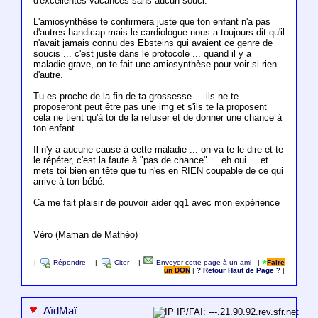
d'excellentes vacances sans aucun souci.
L'amiosynthèse te confirmera juste que ton enfant n'a pas
d'autres handicap mais le cardiologue nous a toujours dit qu'il
n'avait jamais connu des Ebsteins qui avaient ce genre de
soucis ... c'est juste dans le protocole ... quand il y a
maladie grave, on te fait une amiosynthèse pour voir si rien
d'autre.
Tu es proche de la fin de ta grossesse ... ils ne te
proposeront peut être pas une img et s'ils te la proposent
cela ne tient qu'à toi de la refuser et de donner une chance à
ton enfant.
Il n'y a aucune cause à cette maladie ... on va te le dire et te
le répéter, c'est la faute à "pas de chance" ... eh oui ... et
mets toi bien en tête que tu n'es en RIEN coupable de ce qui
arrive à ton bébé.
Ca me fait plaisir de pouvoir aider qq1 avec mon expérience
...
Véro (Maman de Mathéo)
|
Répondre
|
Citer
|
Envoyer cette page à un ami
|
Faire
un DON
|
? Retour Haut de Page ?
|
AïdMaï
IP/FAI: ---.21.90.92.rev.sfr.net