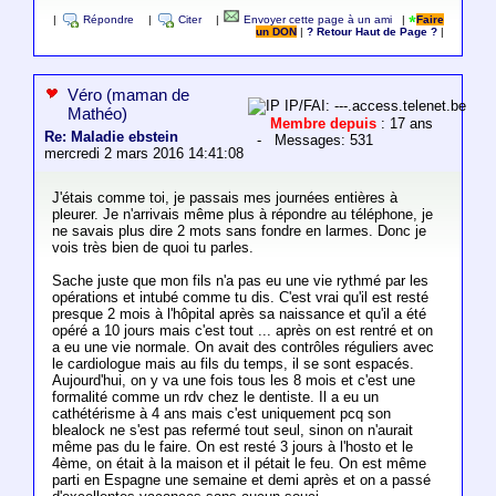
|
Répondre
|
Citer
|
Envoyer cette page à un ami
|
Faire
un DON
|
? Retour Haut de Page ?
|
Véro (maman de
IP/FAI: ---.access.telenet.be
Mathéo)
Membre depuis
: 17 ans
Re: Maladie ebstein
- Messages: 531
mercredi 2 mars 2016 14:41:08
J'étais comme toi, je passais mes journées entières à
pleurer. Je n'arrivais même plus à répondre au téléphone, je
ne savais plus dire 2 mots sans fondre en larmes. Donc je
vois très bien de quoi tu parles.
Sache juste que mon fils n'a pas eu une vie rythmé par les
opérations et intubé comme tu dis. C'est vrai qu'il est resté
presque 2 mois à l'hôpital après sa naissance et qu'il a été
opéré a 10 jours mais c'est tout ... après on est rentré et on
a eu une vie normale. On avait des contrôles réguliers avec
le cardiologue mais au fils du temps, il se sont espacés.
Aujourd'hui, on y va une fois tous les 8 mois et c'est une
formalité comme un rdv chez le dentiste. Il a eu un
cathétérisme à 4 ans mais c'est uniquement pcq son
blealock ne s'est pas refermé tout seul, sinon on n'aurait
même pas du le faire. On est resté 3 jours à l'hosto et le
4ème, on était à la maison et il pétait le feu. On est même
parti en Espagne une semaine et demi après et on a passé