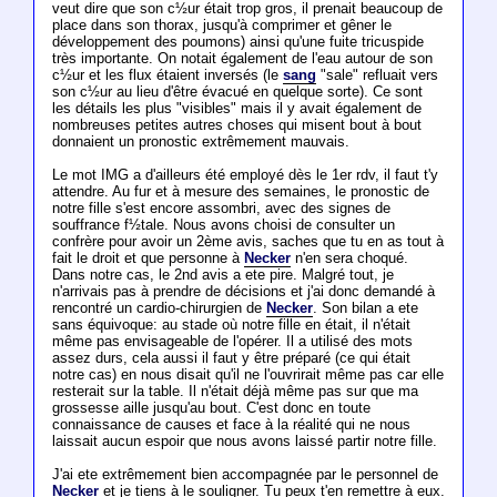
veut dire que son c½ur était trop gros, il prenait beaucoup de
place dans son thorax, jusqu'à comprimer et gêner le
développement des poumons) ainsi qu'une fuite tricuspide
très importante. On notait également de l'eau autour de son
c½ur et les flux étaient inversés (le
sang
"sale" refluait vers
son c½ur au lieu d'être évacué en quelque sorte). Ce sont
les détails les plus "visibles" mais il y avait également de
nombreuses petites autres choses qui misent bout à bout
donnaient un pronostic extrêmement mauvais.
Le mot IMG a d'ailleurs été employé dès le 1er rdv, il faut t'y
attendre. Au fur et à mesure des semaines, le pronostic de
notre fille s'est encore assombri, avec des signes de
souffrance f½tale. Nous avons choisi de consulter un
confrère pour avoir un 2ème avis, saches que tu en as tout à
fait le droit et que personne à
Necker
n'en sera choqué.
Dans notre cas, le 2nd avis a ete pire. Malgré tout, je
n'arrivais pas à prendre de décisions et j'ai donc demandé à
rencontré un cardio-chirurgien de
Necker
. Son bilan a ete
sans équivoque: au stade où notre fille en était, il n'était
même pas envisageable de l'opérer. Il a utilisé des mots
assez durs, cela aussi il faut y être préparé (ce qui était
notre cas) en nous disait qu'il ne l'ouvrirait même pas car elle
resterait sur la table. Il n'était déjà même pas sur que ma
grossesse aille jusqu'au bout. C'est donc en toute
connaissance de causes et face à la réalité qui ne nous
laissait aucun espoir que nous avons laissé partir notre fille.
J'ai ete extrêmement bien accompagnée par le personnel de
Necker
et je tiens à le souligner. Tu peux t'en remettre à eux.