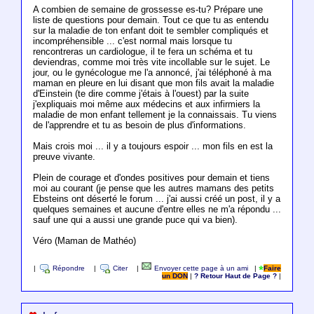
A combien de semaine de grossesse es-tu? Prépare une
liste de questions pour demain. Tout ce que tu as entendu
sur la maladie de ton enfant doit te sembler compliqués et
incompréhensible ... c'est normal mais lorsque tu
rencontreras un cardiologue, il te fera un schéma et tu
deviendras, comme moi très vite incollable sur le sujet. Le
jour, ou le gynécologue me l'a annoncé, j'ai téléphoné à ma
maman en pleure en lui disant que mon fils avait la maladie
d'Einstein (te dire comme j'étais à l'ouest) par la suite
j'expliquais moi même aux médecins et aux infirmiers la
maladie de mon enfant tellement je la connaissais. Tu viens
de l'apprendre et tu as besoin de plus d'informations.
Mais crois moi ... il y a toujours espoir ... mon fils en est la
preuve vivante.
Plein de courage et d'ondes positives pour demain et tiens
moi au courant (je pense que les autres mamans des petits
Ebsteins ont déserté le forum ... j'ai aussi créé un post, il y a
quelques semaines et aucune d'entre elles ne m'a répondu ...
sauf une qui a aussi une grande puce qui va bien).
Véro (Maman de Mathéo)
|
Répondre
|
Citer
|
Envoyer cette page à un ami
|
Faire
un DON
|
? Retour Haut de Page ?
|