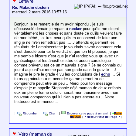
Lefevre
IP/FAI: ---.fbx.proxad.net
Re: Maladie ebstein
mercredi 2 mars 2016 10:57:16
Bonjour, je te remercie de m avoir répondu , je suis
déboussolé demain je repars à
necker
pour qu'ils me disent
véritablement les choses et sans doute ce qu'ils veulent faire
de mon bébé , jai tres peur qu'ils m annoncent de faire une
img je ne m'en remettrait pas .... J attends également les
résultats de l amniocentese je voudrais savoir comment cela
s'est déroulé pour toi le verdict et que ton til proposé, je qui
me semble bizarre c'est que je n'ai rendez vous qu avec un
gynécologue et les ânesthesistes et aucun cardiologue
comme prévenu est ce un mauvais signe ? Je ne connais du
jour d aujourd'hui meme pas son grade dans la gravité .. J
imagine le pire le grade 4 vu les conclusions de l
echo
... Si
tu as qq minutes a m accorder ça me permettra de
comprendre peut être un peu .. Merci pour ton message
d'espoir je m appelle Stephanie déjà maman de deux enfants
eux en pleine forme celui ci serait mon troisième avec mon
nouveau compagnon qui lui n'en a pas encore eu .. Notre
tristesse est immense ...
|
Répondre
|
Citer
|
Envoyer cette page à un ami
|
Faire
un DON
|
? Retour Haut de Page ?
|
Véro (maman de