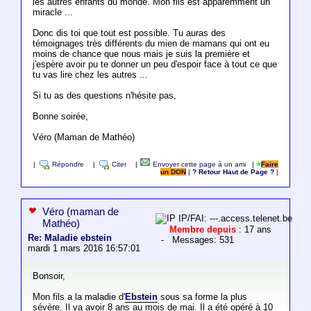
les autres enfants du monde. Mon fils est apparemment un
miracle ...
Donc dis toi que tout est possible. Tu auras des
témoignages très différents du mien de mamans qui ont eu
moins de chance que nous mais je suis la première et
j'espère avoir pu te donner un peu d'espoir face à tout ce que
tu vas lire chez les autres ...
Si tu as des questions n'hésite pas,
Bonne soirée,
Véro (Maman de Mathéo)
|
Répondre
|
Citer
|
Envoyer cette page à un ami
|
Faire
un DON
|
? Retour Haut de Page ?
|
Véro (maman de
IP/FAI: ---.access.telenet.be
Mathéo)
Membre depuis
: 17 ans
Re: Maladie ebstein
- Messages: 531
mardi 1 mars 2016 16:57:01
Bonsoir,
Mon fils a la maladie d'
Ebstein
sous sa forme la plus
sévère. Il va avoir 8 ans au mois de mai. Il a été opéré à 10