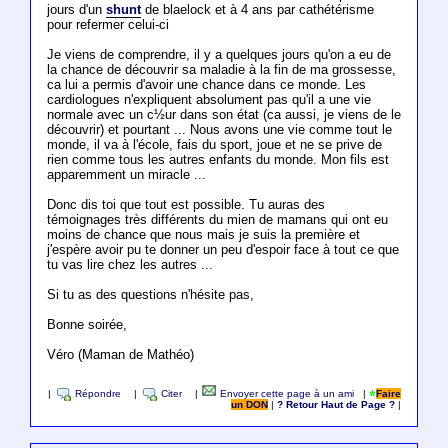
jours d'un
shunt
de blaelock et à 4 ans par cathétérisme
pour refermer celui-ci
Je viens de comprendre, il y a quelques jours qu'on a eu de
la chance de découvrir sa maladie à la fin de ma grossesse,
ca lui a permis d'avoir une chance dans ce monde. Les
cardiologues n'expliquent absolument pas qu'il a une vie
normale avec un c½ur dans son état (ca aussi, je viens de le
découvrir) et pourtant ... Nous avons une vie comme tout le
monde, il va à l'école, fais du sport, joue et ne se prive de
rien comme tous les autres enfants du monde. Mon fils est
apparemment un miracle ...
Donc dis toi que tout est possible. Tu auras des
témoignages très différents du mien de mamans qui ont eu
moins de chance que nous mais je suis la première et
j'espère avoir pu te donner un peu d'espoir face à tout ce que
tu vas lire chez les autres ...
Si tu as des questions n'hésite pas,
Bonne soirée,
Véro (Maman de Mathéo)
|
Répondre
|
Citer
|
Envoyer cette page à un ami
|
Faire
un DON
|
? Retour Haut de Page ?
|