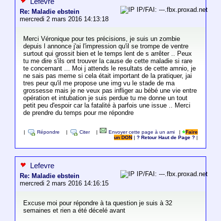
Lefevre
IP/FAI: ---.fbx.proxad.net
Re: Maladie ebstein
mercredi 2 mars 2016 14:13:18
Merci Véronique pour tes précisions, je suis un zombie
depuis l annonce j'ai l'impression qu'il se trompe de ventre
surtout qui grossit bien et le temps lent de s arrêter .. Peux
tu me dire s'ils ont trouver la cause de cette maladie si rare
te concernant ... Moi j attends le resultats de cette amnio, je
ne sais pas meme si cela était important de la pratiquer, jai
tres peur qu'il me propose une img vu le stade de ma
grossesse mais je ne veux pas infliger au bébé une vie entre
opération et intubation je suis perdue tu me donne un tout
petit peu d'espoir car la fatalité à parfois une issue .. Merci
de prendre du temps pour me répondre
|
Répondre
|
Citer
|
Envoyer cette page à un ami
|
Faire
un DON
|
? Retour Haut de Page ?
|
Lefevre
IP/FAI: ---.fbx.proxad.net
Re: Maladie ebstein
mercredi 2 mars 2016 14:16:15
Excuse moi pour répondre à ta question je suis à 32
semaines et rien a été décelé avant