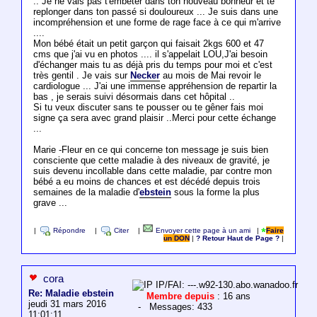
.. Je ne vais pas t'embêter dans ton nouveau bonheur et te
replonger dans ton passé si douloureux ... Je suis dans une
incompréhension et une forme de rage face à ce qui m'arrive
....
Mon bébé était un petit garçon qui faisait 2kgs 600 et 47
cms que j'ai vu en photos .... il s'appelait LOU,J'ai besoin
d'échanger mais tu as déjà pris du temps pour moi et c'est
très gentil . Je vais sur
Necker
au mois de Mai revoir le
cardiologue ... J'ai une immense appréhension de repartir la
bas , je serais suivi désormais dans cet hôpital ..
Si tu veux discuter sans te pousser ou te gêner fais moi
signe ça sera avec grand plaisir ..Merci pour cette échange
...
Marie -Fleur en ce qui concerne ton message je suis bien
consciente que cette maladie à des niveaux de gravité, je
suis devenu incollable dans cette maladie, par contre mon
bébé a eu moins de chances et est décédé depuis trois
semaines de la maladie d'
ebstein
sous la forme la plus
grave ...
|
Répondre
|
Citer
|
Envoyer cette page à un ami
|
Faire
un DON
|
? Retour Haut de Page ?
|
cora
IP/FAI: ---.w92-130.abo.wanadoo.fr
Re: Maladie ebstein
Membre depuis
: 16 ans
jeudi 31 mars 2016
- Messages: 433
11:01:11