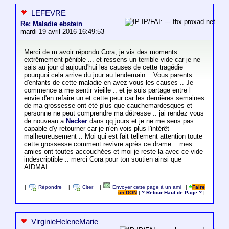
LEFEVRE
IP/FAI: ---.fbx.proxad.net
Re: Maladie ebstein
mardi 19 avril 2016 16:49:53
Merci de m avoir répondu Cora, je vis des moments
extrêmement pénible ... et ressens un terrible vide car je ne
sais au jour d aujourd'hui les causes de cette tragédie
pourquoi cela arrive du jour au lendemain .. Vous parents
d'enfants de cette maladie en avez vous les causes .. Je
commence a me sentir vieille .. et je suis partage entre l
envie d'en refaire un et cette peur car les dernières semaines
de ma grossesse ont été plus que cauchemardesques et
personne ne peut comprendre ma détresse .. jai rendez vous
de nouveau a
Necker
dans qq jours et je ne me sens pas
capable d'y retourner car je n'en vois plus l'intérêt
malheureusement .. Moi qui est fait tellement attention toute
cette grossesse comment revivre après ce drame .. mes
amies ont toutes accouchées et moi je reste la avec ce vide
indescriptible .. merci Cora pour ton soutien ainsi que
AIDMAI
|
Répondre
|
Citer
|
Envoyer cette page à un ami
|
Faire
un DON
|
? Retour Haut de Page ?
|
VirginieHeleneMarie