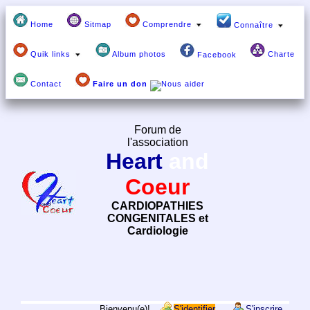
Home
Sitmap
Comprendre
Connaître
Quik links
Album photos
Charte
Facebook
Contact
Faire un don
Forum de
l'association
Heart
and
Coeur
CARDIOPATHIES
CONGENITALES et
Cardiologie
Bienvenu(e)!
S'identifier
S'inscrire