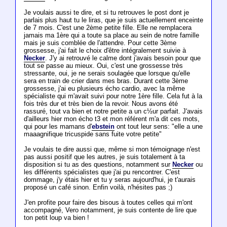
Je voulais aussi te dire, et si tu retrouves le post dont je
parlais plus haut tu le liras, que je suis actuellement enceinte
de 7 mois. C'est une 2ème petite fille. Elle ne remplacera
jamais ma 1ère qui a toute sa place au sein de notre famille
mais je suis comblée de l'attendre. Pour cette 3ème
grossesse, j'ai fait le choix d'être intégralement suivie à
Necker
. J'y ai retrouvé le calme dont j'avais besoin pour que
tout se passe au mieux. Oui, c'est une grossesse très
stressante, oui, je ne serais soulagée que lorsque qu'elle
sera en train de crier dans mes bras. Durant cette 3ème
grossesse, j'ai eu plusieurs écho cardio, avec la même
spécialiste qui m'avait suivi pour notre 1ère fille. Cela fut à la
fois très dur et très bien de la revoir. Nous avons été
rassuré, tout va bien et notre petite a un c½ur parfait. J'avais
d'ailleurs hier mon écho t3 et mon référent m'a dit ces mots,
qui pour les mamans d'
ebstein
ont tout leur sens: "elle a une
maaagnifique tricuspide sans fuite votre petite"
Je voulais te dire aussi que, même si mon témoignage n'est
pas aussi positif que les autres, je suis totalement à ta
disposition si tu as des questions, notamment sur
Necker
ou
les différents spécialistes que j'ai pu rencontrer. C'est
dommage, j'y étais hier et tu y seras aujourd'hui, je t'aurais
proposé un café sinon. Enfin voilà, n'hésites pas ;)
J'en profite pour faire des bisous à toutes celles qui m'ont
accompagné, Vero notamment, je suis contente de lire que
ton petit loup va bien !