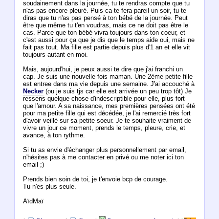
soudainement dans la journée, tu te rendras compte que tu
n'as pas encore pleuré. Puis ca te fera pareil un soir, tu te
diras que tu n'as pas pensé à ton bébé de la journée. Peut
être que même tu t'en voudras, mais ce ne doit pas être le
cas. Parce que ton bébé vivra toujours dans ton coeur, et
c'est aussi pour ça que je dis que le temps aide oui, mais ne
fait pas tout. Ma fille est partie depuis plus d'1 an et elle vit
toujours autant en moi.
Mais, aujourd'hui, je peux aussi te dire que j'ai franchi un
cap. Je suis une nouvelle fois maman. Une 2ème petite fille
est entree dans ma vie depuis une semaine. J'ai accouché à
Necker
(ou je suis tjs car elle est arrivée un peu trop tôt) Je
ressens quelque chose d'indescriptible pour elle, plus fort
que l'amour. A sa naissance, mes premières pensées ont été
pour ma petite fille qui est décédée, je l'ai remercié très fort
d'avoir veillé sur sa petite soeur. Je te souhaite vraiment de
vivre un jour ce moment, prends le temps, pleure, crie, et
avance, à ton rythme.
Si tu as envie d'échanger plus personnellement par email,
n'hésites pas à me contacter en privé ou me noter ici ton
email ;)
Prends bien soin de toi, je t'envoie bcp de courage.
Tu n'es plus seule.
AïdMaï