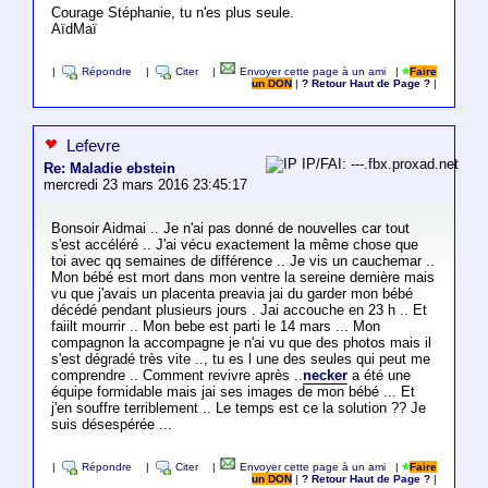
Courage Stéphanie, tu n'es plus seule.
AïdMaï
|
Répondre
|
Citer
|
Envoyer cette page à un ami
|
Faire
un DON
|
? Retour Haut de Page ?
|
Lefevre
IP/FAI: ---.fbx.proxad.net
Re: Maladie ebstein
mercredi 23 mars 2016 23:45:17
Bonsoir Aidmai .. Je n'ai pas donné de nouvelles car tout
s'est accéléré .. J'ai vécu exactement la même chose que
toi avec qq semaines de différence .. Je vis un cauchemar ..
Mon bébé est mort dans mon ventre la sereine dernière mais
vu que j'avais un placenta preavia jai du garder mon bébé
décédé pendant plusieurs jours . Jai accouche en 23 h .. Et
faiilt mourrir .. Mon bebe est parti le 14 mars ... Mon
compagnon la accompagne je n'ai vu que des photos mais il
s'est dégradé très vite .., tu es l une des seules qui peut me
comprendre .. Comment revivre après ..
necker
a été une
équipe formidable mais jai ses images de mon bébé ... Et
j'en souffre terriblement .. Le temps est ce la solution ?? Je
suis désespérée ...
|
Répondre
|
Citer
|
Envoyer cette page à un ami
|
Faire
un DON
|
? Retour Haut de Page ?
|