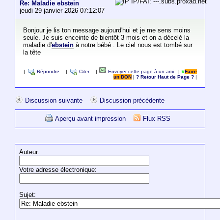
IP/FAI: ---.subs.proxad.net
Re: Maladie ebstein
jeudi 29 janvier 2026 07:12:07
Bonjour je lis ton message aujourd'hui et je me sens moins
seule. Je suis enceinte de bientôt 3 mois et on a décelé la
maladie d'
ebstein
à notre bébé . Le ciel nous est tombé sur
la tête
|
Répondre
|
Citer
|
Envoyer cette page à un ami
|
Faire
un DON
|
? Retour Haut de Page ?
|
Discussion suivante
Discussion précédente
Aperçu avant impression
Flux RSS
Auteur:
Votre adresse électronique:
Sujet: