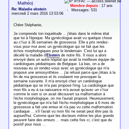
IP/FAI: ---.access.telenet.be
Mathéo)
Membre depuis
: 17 ans
Re: Maladie ebstein
- Messages: 531
mercredi 2 mars 2016 13:53:06
Chère Stéphanie,
Je comprends ton inquiétude ... j'étais dans le même état
que toi à l'époque. Ma gynécologue avait vu quelque chose
au c½ur à 36 semaines de grossesse. Elle a pris rendez-
vous pour moi avec un gynécologue qui ne fait que les
échos morphologiques pour le lendemain. C'est lui qui a
décelé la maladie d'
Ebstein
de notre fils. Il nous a alors
envoyé dans un autre hôpital qui avait la meilleure équipe de
cardiologues pédiatriques de Belgique. Là bas, on a de
nouveau eu un rendez-vous avec un gynécologue qui m'a
proposé une amiosynthèse ... j'ai refusé parce que j'étais à la
fin de ma grossesse et ils voulaient me provoquer la
semaine suivante. Il m'a envoyé chez un cardiologue
pédiatrique qui ne m'a pas proposé l'img. La cardiologue que
mon fils a eu à sa naissance m'a avoué qu'avec un c½ur
comme le sien si on avait découvert sa malformation à
l'écho morphologique, on me l'aurait proposé. Heureusement,
le gynécologue qui m'a fait l'écho morphologique à 6 mois de
grossesse a fait une erreur et n'a pas vu cette malformation
cardiaque ... s'il l'avait vu mon fils ne serait peut être pas là
aujourd'hui. Comme quoi les docteurs même les plus grands
peuvent faire des erreurs ... mais cette fois ci, c'est que du
positif pour nous ...