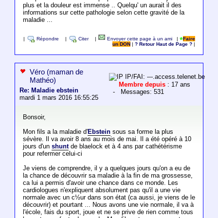
plus et la douleur est immense .. Quelqu' un aurait il des
informations sur cette pathologie selon cette gravité de la
maladie ...
|
Répondre
|
Citer
|
Envoyer cette page à un ami
|
Faire
un DON
|
? Retour Haut de Page ?
|
Véro (maman de
IP/FAI: ---.access.telenet.be
Mathéo)
Membre depuis
: 17 ans
Re: Maladie ebstein
- Messages: 531
mardi 1 mars 2016 16:55:25
Bonsoir,
Mon fils a la maladie d'
Ebstein
sous sa forme la plus
sévère. Il va avoir 8 ans au mois de mai. Il a été opéré à 10
jours d'un
shunt
de blaelock et à 4 ans par cathétérisme
pour refermer celui-ci
Je viens de comprendre, il y a quelques jours qu'on a eu de
la chance de découvrir sa maladie à la fin de ma grossesse,
ca lui a permis d'avoir une chance dans ce monde. Les
cardiologues n'expliquent absolument pas qu'il a une vie
normale avec un c½ur dans son état (ca aussi, je viens de le
découvrir) et pourtant ... Nous avons une vie normale, il va à
l'école, fais du sport, joue et ne se prive de rien comme tous