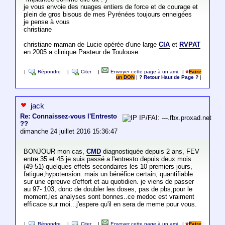
je vous envoie des nuages entiers de force et de courage et
plein de gros bisous de mes Pyrénées toujours enneigées
je pense à vous
christiane
christiane maman de Lucie opérée d'une large
CIA
et
RVPAT
en 2005 a clinique Pasteur de Toulouse
|
Répondre
|
Citer
|
Envoyer cette page à un ami
|
Faire
un DON
|
? Retour Haut de Page ?
|
jack
Re: Connaissez-vous l'Entresto
IP/FAI: ---.fbx.proxad.net
??
dimanche 24 juillet 2016 15:36:47
BONJOUR mon cas,
CMD
diagnostiquée depuis 2 ans, FEV
entre 35 et 45 je suis passé a l'entresto depuis deux mois
(49-51) quelques effets secondaires les 10 premiers jours,
fatigue,hypotension..mais un bénéfice certain, quantifiable
sur une epreuve d'effort et au quotidien. je viens de passer
au 97- 103, donc de doubler les doses, pas de pbs,pour le
moment,les analyses sont bonnes..ce medoc est vraiment
efficace sur moi...j'espere qu'il en sera de meme pour vous.
|
Répondre
|
Citer
|
Envoyer cette page à un ami
|
Faire