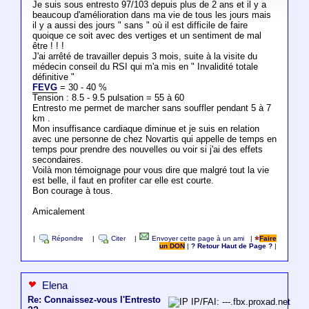
Je suis sous entresto 97/103 depuis plus de 2 ans et il y a
beaucoup d'amélioration dans ma vie de tous les jours mais
il y a aussi des jours " sans " où il est difficile de faire
quoique ce soit avec des vertiges et un sentiment de mal
être ! ! !
J'ai arrêté de travailler depuis 3 mois, suite à la visite du
médecin conseil du RSI qui m'a mis en " Invalidité totale
définitive "
FEVG
= 30 - 40 %
Tension : 8.5 - 9.5 pulsation = 55 à 60
Entresto me permet de marcher sans souffler pendant 5 à 7
km .
Mon insuffisance cardiaque diminue et je suis en relation
avec une personne de chez Novartis qui appelle de temps en
temps pour prendre des nouvelles ou voir si j'ai des effets
secondaires.
Voilà mon témoignage pour vous dire que malgré tout la vie
est belle, il faut en profiter car elle est courte.
Bon courage à tous.
Amicalement
|
Répondre
|
Citer
|
Envoyer cette page à un ami
|
Faire
un DON
|
? Retour Haut de Page ?
|
Elena
Re: Connaissez-vous l'Entresto
IP/FAI: ---.fbx.proxad.net