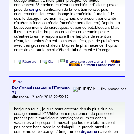
dosage pendant 1 mois (enfin presque, les boites
contiennent 28 cachets et c'est un probléme d'ailleurs) avec
prise de
sang
et vérification de la fonction rénale, puis
augmentation d'entresto dosage intermédiaire 1 matin 1 le
soir, le dosage maximum n'a jamais été prescrit par crainte
d'altérer la fonction rénale (modérée actuellement) Depuis Il a
beaucoup moins de diurétiques, et peu de betabloquant Mais
il est sujet à des irruptions cutanées et le cardio pense
qu'entresto est le responsable Il ne fait plus de retention
d'eau, les jambes étaient toujours enflées, pas de problèmes
avec ces grosses chaleurs D'après la pharmacie de l'hôpital
entresto est sur le point d'être distribué en ville Courage
|
Répondre
|
Citer
|
Envoyer cette page à un ami
|
Faire
un DON
|
? Retour Haut de Page ?
|
will
Re: Connaissez-vous l'Entresto
IP/FAI: ---.fbx.proxad.net
??
dimanche 12 août 2018 22:59:12
bonjour a tous , je suis sous entresto depuis plus d'un an
dosage minimal 24/26MG en remplacement du périndopril ,
prescrit par le cardiologue remplaçant du mien car en
vacances a l époque , il trouvait que les résultats n'étaient
pas assez bons avec le périndopril , je prends aussi un
comprimé de bisocé gé 2,5mg , un de
digoxine
nativelle en