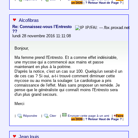
un DON
|
? Retour Haut de Page ?
|
Alcofibras
Re: Connaissez-vous l'Entresto
IP/FAI: ---.fbx.proxad.net
??
lundi 28 novembre 2016 11:11:08
Bonjour,
Ma femme prend l'Entresto. Et a comme effet indésirable,
une mycose qui a commencé aux mains et passe
maintenant en plus à la poitrine.
D'après la notice, c'est un cas sur 100. Quelqu'un serait-il un
de ces cas ? Si oui, a-t-i trouvé comment diminuer cette
mycose ou au moins la soulager. Le cardiologue a pris
connaissance de l'effet. Mais sans proposer un remède. Je
pense que le généraliste qui connaît moins l'Entresto sera
d'un plus grand secours.
Merci
|
Répondre
|
Citer
|
Envoyer cette page à un ami
|
Faire
un DON
|
? Retour Haut de Page ?
|
Jean louis