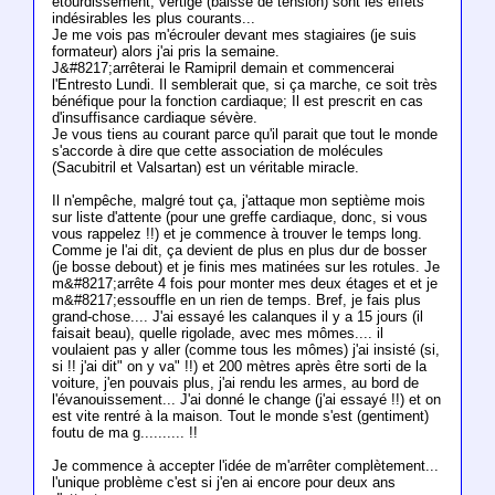
étourdissement, vertige (baisse de tension) sont les effets
indésirables les plus courants...
Je me vois pas m'écrouler devant mes stagiaires (je suis
formateur) alors j'ai pris la semaine.
J&#8217;arrêterai le Ramipril demain et commencerai
l'Entresto Lundi. Il semblerait que, si ça marche, ce soit très
bénéfique pour la fonction cardiaque; Il est prescrit en cas
d'insuffisance cardiaque sévère.
Je vous tiens au courant parce qu'il parait que tout le monde
s'accorde à dire que cette association de molécules
(Sacubitril et Valsartan) est un véritable miracle.
Il n'empêche, malgré tout ça, j'attaque mon septième mois
sur liste d'attente (pour une greffe cardiaque, donc, si vous
vous rappelez !!) et je commence à trouver le temps long.
Comme je l'ai dit, ça devient de plus en plus dur de bosser
(je bosse debout) et je finis mes matinées sur les rotules. Je
m&#8217;arrête 4 fois pour monter mes deux étages et et je
m&#8217;essouffle en un rien de temps. Bref, je fais plus
grand-chose.... J'ai essayé les calanques il y a 15 jours (il
faisait beau), quelle rigolade, avec mes mômes.... il
voulaient pas y aller (comme tous les mômes) j'ai insisté (si,
si !! j'ai dit" on y va" !!) et 200 mètres après être sorti de la
voiture, j'en pouvais plus, j'ai rendu les armes, au bord de
l'évanouissement... J'ai donné le change (j'ai essayé !!) et on
est vite rentré à la maison. Tout le monde s'est (gentiment)
foutu de ma g.......... !!
Je commence à accepter l'idée de m'arrêter complètement...
l'unique problème c'est si j'en ai encore pour deux ans