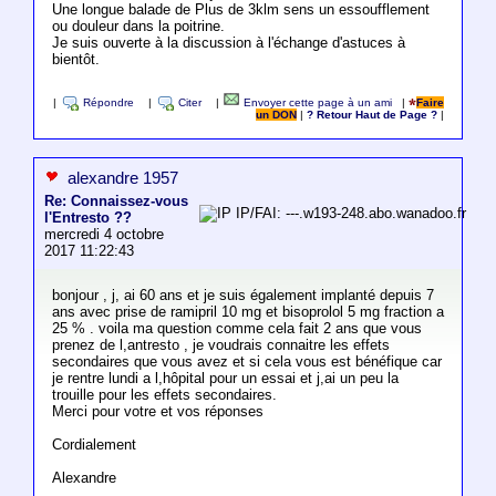
Une longue balade de Plus de 3klm sens un essoufflement
ou douleur dans la poitrine.
Je suis ouverte à la discussion à l'échange d'astuces à
bientôt.
|
Répondre
|
Citer
|
Envoyer cette page à un ami
|
Faire
un DON
|
? Retour Haut de Page ?
|
alexandre 1957
Re: Connaissez-vous
IP/FAI: ---.w193-248.abo.wanadoo.fr
l'Entresto ??
mercredi 4 octobre
2017 11:22:43
bonjour , j, ai 60 ans et je suis également implanté depuis 7
ans avec prise de ramipril 10 mg et bisoprolol 5 mg fraction a
25 % . voila ma question comme cela fait 2 ans que vous
prenez de l,antresto , je voudrais connaitre les effets
secondaires que vous avez et si cela vous est bénéfique car
je rentre lundi a l,hôpital pour un essai et j,ai un peu la
trouille pour les effets secondaires.
Merci pour votre et vos réponses
Cordialement
Alexandre