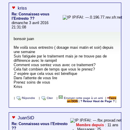
kriss
Re: Connaissez-vous
IP/FAI: ---.0.196.77.rev.sfr.net
l'Entresto ??
dimanche 3 avril 2016
21:31:08
bonsoir juan
Me voilà sous entrestro ( dosage maxi matin et soir) depuis
une semaine
Suis fatiguée par le traitement mais je ne trouve pas de
différence avec le ramipril
Comment vous sentez vous avec ce traitement?
Cela fait combien de temps que vous le prenez?
J' espère que cela vous est bénéfique
Dans l'attente de vous lire
Prenez soins de vous
Kriss
|
Répondre
|
Citer
|
Envoyer cette page à un ami
|
Faire
un DON
|
? Retour Haut de Page ?
|
JuanStD
IP/FAI: ---.fbx.proxad.net
Re: Connaissez-vous l'Entresto
Membre depuis
: 11 ans
??
- Messages: 25