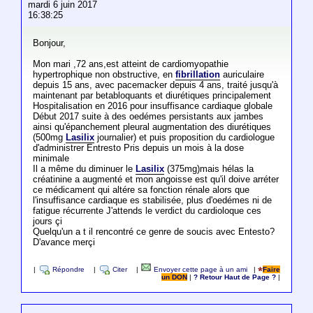
mardi 6 juin 2017
16:38:25
Bonjour,
Mon mari ,72 ans,est atteint de cardiomyopathie
hypertrophique non obstructive, en
fibrillation
auriculaire
depuis 15 ans, avec pacemacker depuis 4 ans, traité jusqu'à
maintenant par betabloquants et diurétiques principalement
Hospitalisation en 2016 pour insuffisance cardiaque globale
Début 2017 suite à des oedémes persistants aux jambes
ainsi qu'épanchement pleural augmentation des diurétiques
(500mg
Lasilix
journalier) et puis proposition du cardiologue
d'administrer Entresto Pris depuis un mois à la dose
minimale
Il a même du diminuer le
Lasilix
(375mg)mais hélas la
créatinine a augmenté et mon angoisse est qu'il doive arréter
ce médicament qui altére sa fonction rénale alors que
l'insuffisance cardiaque es stabilisée, plus d'oedémes ni de
fatigue récurrente J'attends le verdict du cardioloque ces
jours çi
Quelqu'un a t il rencontré ce genre de soucis avec Entesto?
D'avance merçi
|
Répondre
|
Citer
|
Envoyer cette page à un ami
|
Faire
un DON
|
? Retour Haut de Page ?
|