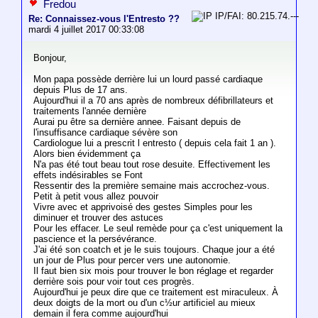
Fredou
IP/FAI: 80.215.74.---
Re: Connaissez-vous l'Entresto ??
mardi 4 juillet 2017 00:33:08
Bonjour,
Mon papa possède derrière lui un lourd passé cardiaque
depuis Plus de 17 ans.
Aujourd'hui il a 70 ans après de nombreux défibrillateurs et
traitements l'année dernière
Aurai pu être sa dernière annee. Faisant depuis de
l'insuffisance cardiaque sévère son
Cardiologue lui a prescrit l entresto ( depuis cela fait 1 an ).
Alors bien évidemment ça
N'a pas été tout beau tout rose desuite. Effectivement les
effets indésirables se Font
Ressentir des la première semaine mais accrochez-vous.
Petit à petit vous allez pouvoir
Vivre avec et apprivoisé des gestes Simples pour les
diminuer et trouver des astuces
Pour les effacer. Le seul remède pour ça c'est uniquement la
pascience et la persévérance.
J'ai été son coatch et je le suis toujours. Chaque jour a été
un jour de Plus pour percer vers une autonomie.
Il faut bien six mois pour trouver le bon réglage et regarder
derrière sois pour voir tout ces progrès.
Aujourd'hui je peux dire que ce traitement est miraculeux. À
deux doigts de la mort ou d'un c½ur artificiel au mieux
demain il fera comme aujourd'hui