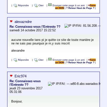
|
Répondre
|
Citer
|
Envoyer cette page à un ami
|
Faire
un DON
|
? Retour Haut de Page ?
|
alexazndre
IP/FAI: 81.56.208.---
Re: Connaissez-vous l'Entresto ??
samedi 14 octobre 2017 15:22:52
aucune nouvelle tans pi je quitte ce site de toute manière je
ne ne sais pas pourquoi je m,y suis inscrit
alexandre
|
Répondre
|
Citer
|
Envoyer cette page à un ami
|
Faire
un DON
|
? Retour Haut de Page ?
|
Eric974
Re: Connaissez-vous
IP/FAI: ---.w80-8.abo.wanadoo.fr
l'Entresto ??
jeudi 23 novembre 2017
05:31:06
Bonjour,