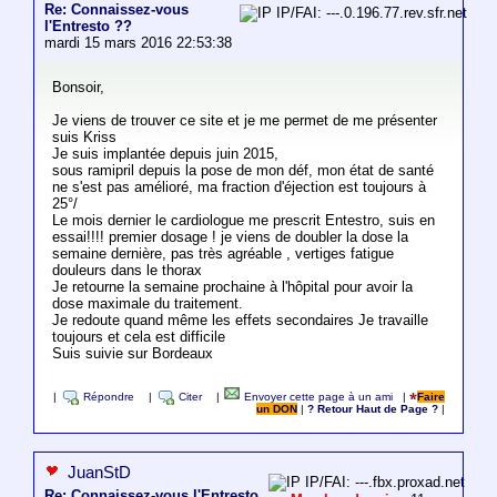
Re: Connaissez-vous
IP/FAI: ---.0.196.77.rev.sfr.net
l'Entresto ??
mardi 15 mars 2016 22:53:38
Bonsoir,
Je viens de trouver ce site et je me permet de me présenter
suis Kriss
Je suis implantée depuis juin 2015,
sous ramipril depuis la pose de mon déf, mon état de santé
ne s'est pas amélioré, ma fraction d'éjection est toujours à
25°/
Le mois dernier le cardiologue me prescrit Entestro, suis en
essai!!!! premier dosage ! je viens de doubler la dose la
semaine dernière, pas très agréable , vertiges fatigue
douleurs dans le thorax
Je retourne la semaine prochaine à l'hôpital pour avoir la
dose maximale du traitement.
Je redoute quand même les effets secondaires Je travaille
toujours et cela est difficile
Suis suivie sur Bordeaux
|
Répondre
|
Citer
|
Envoyer cette page à un ami
|
Faire
un DON
|
? Retour Haut de Page ?
|
JuanStD
IP/FAI: ---.fbx.proxad.net
Re: Connaissez-vous l'Entresto