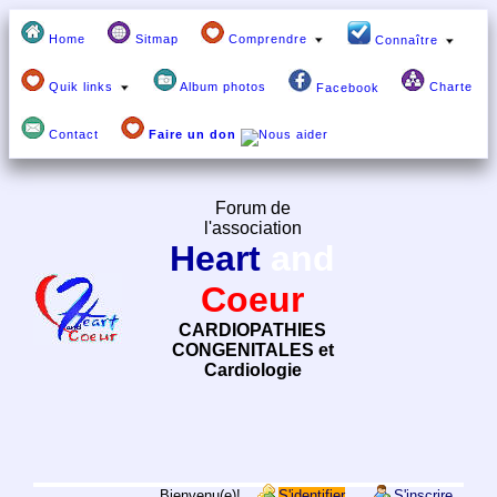
Home
Sitmap
Comprendre
Connaître
Quik links
Album photos
Charte
Facebook
Contact
Faire un don
Forum de
l'association
Heart
and
Coeur
CARDIOPATHIES
CONGENITALES et
Cardiologie
Bienvenu(e)!
S'identifier
S'inscrire