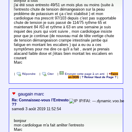
bonjour à tous
j'ai été sous entresto 49/51 un mois plus ou moins (suite à
l'entresto chute de tension démangeaison sur la peau
problème de potassium et ça c'est stabilisé ) et mon
cardiologue ma prescrit 97/103 depuis c'est pas supportable
chute de tension je suis passé de 114/75 rythme 65 et
maintenant 84 /63 et rythme à 63 en une semaine je suis
inquiet des jours qui vont suivre , mon cardiologue insiste
pour que je continue (de nouveau mal de tête vertige chute
de tension démangeaison crampe intestinale jambe qui
fatigue en montant les escaliers ) qui a eu ou a ces
symptômes pour me dire ce qu'il a fait , avant je prenais
atacand faible dose et j'étais bien montait les escaliers en
courant
Marc
|
Répondre
|
Citer
|
Envoyer cette page à un ami
|
Faire
un DON
|
? Retour Haut de Page ?
|
gaugain marc
Re: Connaissez-vous l'Entresto
IP/FAI: ---.dynamic.voo.be
??
samedi 3 août 2019 11:52:54
bonjour
mon cardiologue m'a fait arrêter l'entresto
Marc