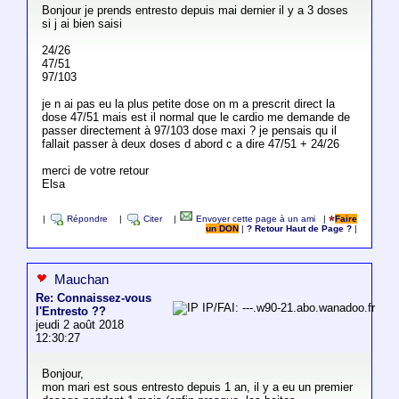
Bonjour je prends entresto depuis mai dernier il y a 3 doses
si j ai bien saisi
24/26
47/51
97/103
je n ai pas eu la plus petite dose on m a prescrit direct la
dose 47/51 mais est il normal que le cardio me demande de
passer directement à 97/103 dose maxi ? je pensais qu il
fallait passer à deux doses d abord c a dire 47/51 + 24/26
merci de votre retour
Elsa
|
Répondre
|
Citer
|
Envoyer cette page à un ami
|
Faire
un DON
|
? Retour Haut de Page ?
|
Mauchan
Re: Connaissez-vous
IP/FAI: ---.w90-21.abo.wanadoo.fr
l'Entresto ??
jeudi 2 août 2018
12:30:27
Bonjour,
mon mari est sous entresto depuis 1 an, il y a eu un premier