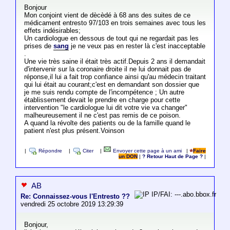
Bonjour
Mon conjoint vient de dècèdé à 68 ans des suites de ce
médicament entresto 97/103 en trois semaines avec tous les
effets indésirables;
Un cardiologue en dessous de tout qui ne regardait pas les
prises de
sang
je ne veux pas en rester là c'est inacceptable
.
Une vie très saine il était très actif.Depuis 2 ans il demandait
d'intervenir sur la coronaire droite il ne lui donnait pas de
réponse,il lui a fait trop confiance ainsi qu'au médecin traitant
qui lui était au courant;c'est en demandant son dossier que
je me suis rendu compte de l'incompétence ; Un autre
établissement devait le prendre en charge pour cette
intervention "le cardiologue lui dit votre vie va changer"
malheureusement il ne c'est pas remis de ce poison.
A quand la révolte des patients ou de la famille quand le
patient n'est plus présent.Voinson
|
Répondre
|
Citer
|
Envoyer cette page à un ami
|
Faire
un DON
|
? Retour Haut de Page ?
|
AB
IP/FAI: ---.abo.bbox.fr
Re: Connaissez-vous l'Entresto ??
vendredi 25 octobre 2019 13:29:39
Bonjour,