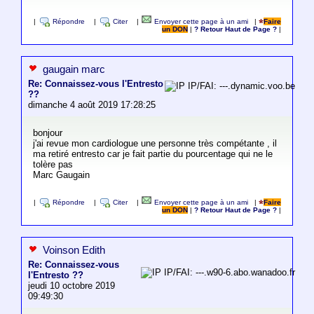
|
Répondre
|
Citer
|
Envoyer cette page à un ami
|
Faire
un DON
|
? Retour Haut de Page ?
|
gaugain marc
Re: Connaissez-vous l'Entresto
IP/FAI: ---.dynamic.voo.be
??
dimanche 4 août 2019 17:28:25
bonjour
j'ai revue mon cardiologue une personne très compétante , il
ma retiré entresto car je fait partie du pourcentage qui ne le
tolère pas
Marc Gaugain
|
Répondre
|
Citer
|
Envoyer cette page à un ami
|
Faire
un DON
|
? Retour Haut de Page ?
|
Voinson Edith
Re: Connaissez-vous
IP/FAI: ---.w90-6.abo.wanadoo.fr
l'Entresto ??
jeudi 10 octobre 2019
09:49:30