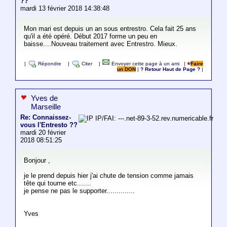
??
mardi 13 février 2018 14:38:48
Mon mari est depuis un an sous entrestro. Cela fait 25 ans
qu'il a été opéré. Début 2017 forme un peu en
baisse....Nouveau traitement avec Entrestro. Mieux.
|
Répondre
|
Citer
|
Envoyer cette page à un ami
|
Faire
un DON
|
? Retour Haut de Page ?
|
Yves de
Marseille
Re: Connaissez-
IP/FAI: ---.net-89-3-52.rev.numericable.fr
vous l'Entresto ??
mardi 20 février
2018 08:51:25
Bonjour ,
je le prend depuis hier j'ai chute de tension comme jamais
tête qui tourne etc.......
je pense ne pas le supporter..............
Yves