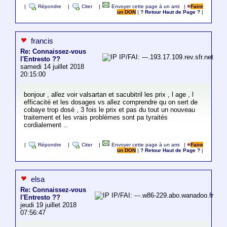
|
Répondre
|
Citer
|
Envoyer cette page à un ami
|
Faire
un DON
|
? Retour Haut de Page ?
|
francis
Re: Connaissez-vous
IP/FAI: ---.193.17.109.rev.sfr.net
l'Entresto ??
samedi 14 juillet 2018
20:15:00
bonjour , allez voir valsartan et sacubitril les prix , l age , l
efficacité et les dosages vs allez comprendre qu on sert de
cobaye trop dosé , 3 fois le prix et pas du tout un nouveau
traitement et les vrais problèmes sont pa tyraités
cordialement ..
|
Répondre
|
Citer
|
Envoyer cette page à un ami
|
Faire
un DON
|
? Retour Haut de Page ?
|
elsa
Re: Connaissez-vous
IP/FAI: ---.w86-229.abo.wanadoo.fr
l'Entresto ??
jeudi 19 juillet 2018
07:56:47