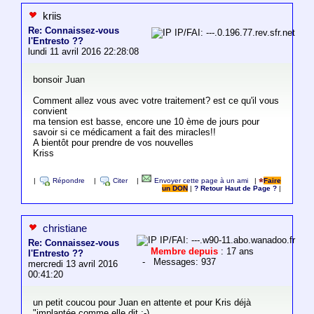
kriis
Re: Connaissez-vous
IP/FAI: ---.0.196.77.rev.sfr.net
l'Entresto ??
lundi 11 avril 2016 22:28:08
bonsoir Juan
Comment allez vous avec votre traitement? est ce qu'il vous
convient
ma tension est basse, encore une 10 ème de jours pour
savoir si ce médicament a fait des miracles!!
A bientôt pour prendre de vos nouvelles
Kriss
|
Répondre
|
Citer
|
Envoyer cette page à un ami
|
Faire
un DON
|
? Retour Haut de Page ?
|
christiane
IP/FAI: ---.w90-11.abo.wanadoo.fr
Re: Connaissez-vous
Membre depuis
: 17 ans
l'Entresto ??
- Messages: 937
mercredi 13 avril 2016
00:41:20
un petit coucou pour Juan en attente et pour Kris déjà
"implantée comme elle dit :-)