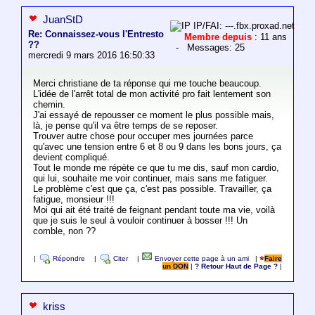
JuanStD
IP/FAI: ---.fbx.proxad.net
Re: Connaissez-vous l'Entresto
Membre depuis
: 11 ans
??
- Messages: 25
mercredi 9 mars 2016 16:50:33
Merci christiane de ta réponse qui me touche beaucoup.
L'idée de l'arrêt total de mon activité pro fait lentement son
chemin.
J'ai essayé de repousser ce moment le plus possible mais,
là, je pense qu'il va être temps de se reposer.
Trouver autre chose pour occuper mes journées parce
qu'avec une tension entre 6 et 8 ou 9 dans les bons jours, ça
devient compliqué.
Tout le monde me répète ce que tu me dis, sauf mon cardio,
qui lui, souhaite me voir continuer, mais sans me fatiguer.
Le problème c'est que ça, c'est pas possible. Travailler, ça
fatigue, monsieur !!!
Moi qui ait été traité de feignant pendant toute ma vie, voilà
que je suis le seul à vouloir continuer à bosser !!! Un
comble, non ??
|
Répondre
|
Citer
|
Envoyer cette page à un ami
|
Faire
un DON
|
? Retour Haut de Page ?
|
kriss