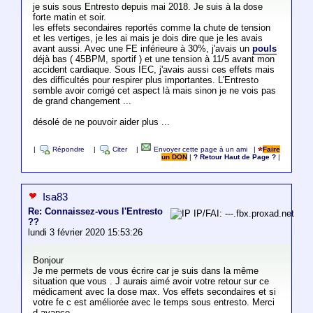
je suis sous Entresto depuis mai 2018. Je suis à la dose
forte matin et soir.
les effets secondaires reportés comme la chute de tension
et les vertiges, je les ai mais je dois dire que je les avais
avant aussi. Avec une FE inférieure à 30%, j'avais un
pouls
déjà bas ( 45BPM, sportif ) et une tension à 11/5 avant mon
accident cardiaque. Sous IEC, j'avais aussi ces effets mais
des difficultés pour respirer plus importantes. L'Entresto
semble avoir corrigé cet aspect là mais sinon je ne vois pas
de grand changement ...
désolé de ne pouvoir aider plus ...
|
Répondre
|
Citer
|
Envoyer cette page à un ami
|
Faire
un DON
|
? Retour Haut de Page ?
|
Isa83
Re: Connaissez-vous l'Entresto
IP/FAI: ---.fbx.proxad.net
??
lundi 3 février 2020 15:53:26
Bonjour
Je me permets de vous écrire car je suis dans la même
situation que vous . J aurais aimé avoir votre retour sur ce
médicament avec la dose max. Vos effets secondaires et si
votre fe c est améliorée avec le temps sous entresto. Merci
d avance.