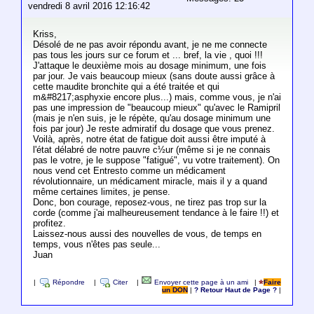
vendredi 8 avril 2016 12:16:42
Kriss,
Désolé de ne pas avoir répondu avant, je ne me connecte
pas tous les jours sur ce forum et ... bref, la vie , quoi !!!
J'attaque le deuxième mois au dosage minimum, une fois
par jour. Je vais beaucoup mieux (sans doute aussi grâce à
cette maudite bronchite qui a été traitée et qui
m&#8217;asphyxie encore plus...) mais, comme vous, je n'ai
pas une impression de "beaucoup mieux" qu'avec le Ramipril
(mais je n'en suis, je le répète, qu'au dosage minimum une
fois par jour) Je reste admiratif du dosage que vous prenez.
Voilà, après, notre état de fatigue doit aussi être imputé à
l'état délabré de notre pauvre c½ur (même si je ne connais
pas le votre, je le suppose "fatigué", vu votre traitement). On
nous vend cet Entresto comme un médicament
révolutionnaire, un médicament miracle, mais il y a quand
même certaines limites, je pense.
Donc, bon courage, reposez-vous, ne tirez pas trop sur la
corde (comme j'ai malheureusement tendance à le faire !!) et
profitez.
Laissez-nous aussi des nouvelles de vous, de temps en
temps, vous n'êtes pas seule...
Juan
|
Répondre
|
Citer
|
Envoyer cette page à un ami
|
Faire
un DON
|
? Retour Haut de Page ?
|