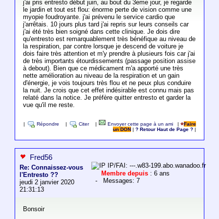
j'ai pris entresto début juin, au bout du 3eme jour, je regarde
le jardin et tout est flou: énorme perte de vision comme une
myopie foudroyante. j'ai prévenu le service cardio que
j'arrêtais. 10 jours plus tard j'ai repris sur leurs conseils car
j'ai été très bien soigné dans cette clinique. Je dois dire
qu'entresto est remarquablement très bénéfique au niveau de
la respiration, par contre lorsque je descend de voiture je
dois faire très attention et m'y prendre à plusieurs fois car j'ai
de très importants étourdissements (passage position assise
à debout). Bien que ce médicament m'a apporté une très
nette amélioration au niveau de la respiration et un gain
d'énergie, je vois toujours très flou et ne peux plus conduire
la nuit. Je crois que cet effet indésirable est connu mais pas
relaté dans la notice. Je préfère quitter entresto et garder la
vue qu'il me reste.
|
Répondre
|
Citer
|
Envoyer cette page à un ami
|
Faire
un DON
|
? Retour Haut de Page ?
|
Fred56
IP/FAI: ---.w83-199.abo.wanadoo.fr
Re: Connaissez-vous
Membre depuis
: 6 ans
l'Entresto ??
- Messages: 7
jeudi 2 janvier 2020
21:31:13
Bonsoir