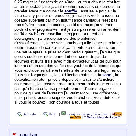
0,25 mg et le furosémide en 40mg , au tout début le résultat
as été spectaculaire ,avant monter mes sacs de courses au
premier étage me coupait le
souffle
, ensuite je pouvait le
faire sans y penser ou presque , je n'ai pas voulu passer au
dosage supérieur car mon insuffisance cardiaque n'est pas
trop sévère (façon de parler) , au fil des mois j'ai vu mon
poids chuter progressivement je suis passé en un an et demi
de 94 a 84 KG en travaillant cinq jours sur sept en
boulangerie , j'ai encore parfois des problèmes
d'essouflements , je ne sais jamais a quelle heure prendre ce
foutu furosémide car sur moi ça fait vite son effet environ
une heure après la prise et c'est parfois génant , j'ajoute que
depuis quelques mois je me fait des cures de jus de
légumes et fruits frais avec mon extracteur ,pas de pub pour
lui mais on trouve des vidéos sur youtube de la personne qui
vous explique les différents effets de tels ou tels légumes ou
fruits sur l'organisme , le fluidification naturelle du
sang
, la
détoxification etc , je revis depuis et ma santé s'améliore
doucement , je conserve mon traitement mais je ne voudrais
pas qu'à force cela use prématurément d'autres organes ,
pour ce qui est de l'entresto j'ai vraiment vu une différence ,
mais pensez aussi a soignez vos bronches , vous détoxifier
si vous le pouvez , bon courage a tous et toutes .
|
Répondre
|
Citer
|
Envoyer cette page à un ami
|
Faire
un DON
|
? Retour Haut de Page ?
|
mauchan