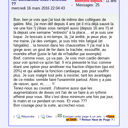
Membre depuis
: 11 ans
??
- Messages: 25
mercredi 16 mars 2016 22:04:43
Bon, ben je vois que j'ai tout de même des collègues de
galère. Moi, j'ai mon déf depuis 4 ans (et il m'a déjà sauvé la
vie une fois !) j'étais sous ramipril aussi (depuis 16 ans !!) et
là depuis une semaine "entresto" à la place.... et je suis une
loque. Je bossais à mi-temps, là, j'ai arrêté, je peux plus, je
me traine, j'ai des vertiges, je suis très très fatigué (et
fatigable)... la tension dans les chaussettes !! j'ai mal à la
gorge avec un gout de fer dans la trachée, essoufflé, au
moindre effort (juste le fait de m'habiller par exemple)
Bref, comme vous, ça va pas. Je vois mon cardio demain
pour voir qu'est-ce qu'on fait. Il m'a présenté le truc comme
étant une option pour améliorer ma fraction d'éjection (qui est
20%) et qui aiderai la fonction cardiaque, pas pour souffrir
plus. Je suis malgré tout près à insister, tant les avantages
de ce médoc semble faire l'unanimité partout. Alors y a pas
de raison, quoi, m....... !!
Tenez-nous au courant. J'observe aussi que les
augmentations de doses ont l'air de se faire à un rythme
effréné pour vous. Moi c'est dose minimum une fois par jour,
le matin et ce pendant un mois. Et vous ???
Bon courage pour la suite, accrochez-vous.
|
Répondre
|
Citer
|
Envoyer cette page à un ami
|
Faire
un DON
|
? Retour Haut de Page ?
|