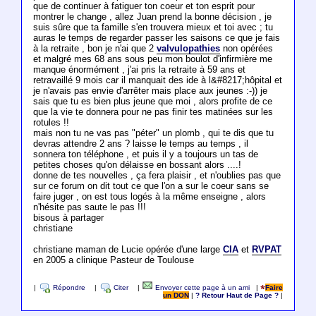
que de continuer à fatiguer ton coeur et ton esprit pour
montrer le change , allez Juan prend la bonne décision , je
suis sûre que ta famille s'en trouvera mieux et toi avec ; tu
auras le temps de regarder passer les saisons ce que je fais
à la retraite , bon je n'ai que 2
valvulopathies
non opérées
et malgré mes 68 ans sous peu mon boulot d'infirmière me
manque énormément , j'ai pris la retraite à 59 ans et
retravaillé 9 mois car il manquait des ide à l&#8217;hôpital et
je n'avais pas envie d'arrêter mais place aux jeunes :-)) je
sais que tu es bien plus jeune que moi , alors profite de ce
que la vie te donnera pour ne pas finir tes matinées sur les
rotules !!
mais non tu ne vas pas "péter" un plomb , qui te dis que tu
devras attendre 2 ans ? laisse le temps au temps , il
sonnera ton téléphone , et puis il y a toujours un tas de
petites choses qu'on délaisse en bossant alors ....!
donne de tes nouvelles , ça fera plaisir , et n'oublies pas que
sur ce forum on dit tout ce que l'on a sur le coeur sans se
faire juger , on est tous logés à la même enseigne , alors
n'hésite pas saute le pas !!!
bisous à partager
christiane
christiane maman de Lucie opérée d'une large
CIA
et
RVPAT
en 2005 a clinique Pasteur de Toulouse
|
Répondre
|
Citer
|
Envoyer cette page à un ami
|
Faire
un DON
|
? Retour Haut de Page ?
|