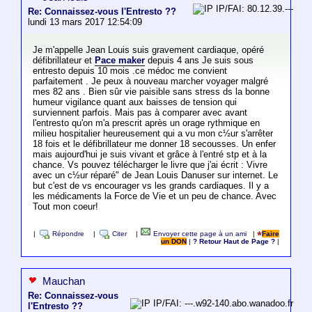
IP/FAI: 80.12.39.---
Re: Connaissez-vous l'Entresto ??
lundi 13 mars 2017 12:54:09
Je m'appelle Jean Louis suis gravement cardiaque, opéré
défibrillateur et
Pace maker
depuis 4 ans Je suis sous
entresto depuis 10 mois .ce médoc me convient
parfaitement . Je peux à nouveau marcher voyager malgré
mes 82 ans . Bien sûr vie paisible sans stress ds la bonne
humeur vigilance quant aux baisses de tension qui
surviennent parfois. Mais pas à comparer avec avant
l'entresto qu'on m'a prescrit après un orage rythmique en
milieu hospitalier heureusement qui a vu mon c½ur s'arrêter
18 fois et le défibrillateur me donner 18 secousses. Un enfer
mais aujourd'hui je suis vivant et grâce à l'entré stp et à la
chance. Vs pouvez télécharger le livre que j'ai écrit : Vivre
avec un c½ur réparé" de Jean Louis Danuser sur internet. Le
but c'est de vs encourager vs les grands cardiaques. Il y a
les médicaments la Force de Vie et un peu de chance. Avec
Tout mon coeur!
|
Répondre
|
Citer
|
Envoyer cette page à un ami
|
Faire
un DON
|
? Retour Haut de Page ?
|
Mauchan
Re: Connaissez-vous
IP/FAI: ---.w92-140.abo.wanadoo.fr
l'Entresto ??