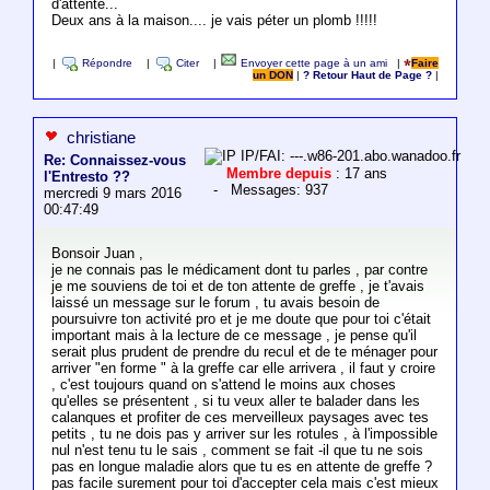
d'attente...
Deux ans à la maison.... je vais péter un plomb !!!!!
|
Répondre
|
Citer
|
Envoyer cette page à un ami
|
Faire
un DON
|
? Retour Haut de Page ?
|
christiane
IP/FAI: ---.w86-201.abo.wanadoo.fr
Re: Connaissez-vous
Membre depuis
: 17 ans
l'Entresto ??
- Messages: 937
mercredi 9 mars 2016
00:47:49
Bonsoir Juan ,
je ne connais pas le médicament dont tu parles , par contre
je me souviens de toi et de ton attente de greffe , je t'avais
laissé un message sur le forum , tu avais besoin de
poursuivre ton activité pro et je me doute que pour toi c'était
important mais à la lecture de ce message , je pense qu'il
serait plus prudent de prendre du recul et de te ménager pour
arriver "en forme " à la greffe car elle arrivera , il faut y croire
, c'est toujours quand on s'attend le moins aux choses
qu'elles se présentent , si tu veux aller te balader dans les
calanques et profiter de ces merveilleux paysages avec tes
petits , tu ne dois pas y arriver sur les rotules , à l'impossible
nul n'est tenu tu le sais , comment se fait -il que tu ne sois
pas en longue maladie alors que tu es en attente de greffe ?
pas facile surement pour toi d'accepter cela mais c'est mieux