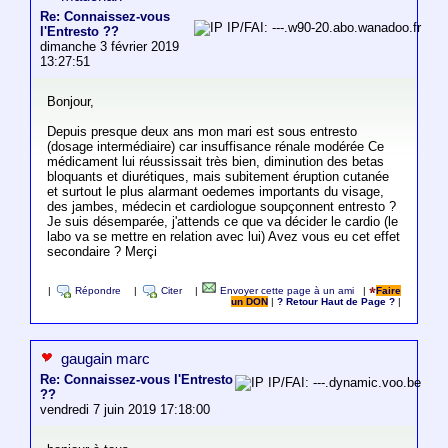
Re: Connaissez-vous
IP/FAI: ---.w90-20.abo.wanadoo.fr
l'Entresto ??
dimanche 3 février 2019
13:27:51
Bonjour,
Depuis presque deux ans mon mari est sous entresto
(dosage intermédiaire) car insuffisance rénale modérée Ce
médicament lui réussissait très bien, diminution des betas
bloquants et diurétiques, mais subitement éruption cutanée
et surtout le plus alarmant oedemes importants du visage,
des jambes, médecin et cardiologue soupçonnent entresto ?
Je suis désemparée, j'attends ce que va décider le cardio (le
labo va se mettre en relation avec lui) Avez vous eu cet effet
secondaire ? Merçi
|
Répondre
|
Citer
|
Envoyer cette page à un ami
|
Faire
un DON
|
? Retour Haut de Page ?
|
gaugain marc
Re: Connaissez-vous l'Entresto
IP/FAI: ---.dynamic.voo.be
??
vendredi 7 juin 2019 17:18:00