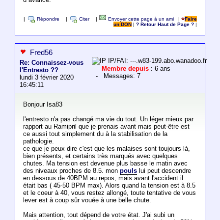
|
Répondre
|
Citer
|
Envoyer cette page à un ami
|
Faire
un DON
|
? Retour Haut de Page ?
|
Fred56
IP/FAI: ---.w83-199.abo.wanadoo.fr
Re: Connaissez-vous
Membre depuis
: 6 ans
l'Entresto ??
- Messages: 7
lundi 3 février 2020
16:45:11
Bonjour Isa83
l'entresto n'a pas changé ma vie du tout. Un léger mieux par
rapport au Ramipril que je prenais avant mais peut-être est
ce aussi tout simplement du à la stabilisation de la
pathologie.
ce que je peux dire c'est que les malaises sont toujours là,
bien présents, et certains très marqués avec quelques
chutes. Ma tension est devenue plus basse le matin avec
des niveaux proches de 8.5. mon
pouls
lui peut descendre
en dessous de 40BPM au repos, mais avant l'accident il
était bas ( 45-50 BPM max). Alors quand la tension est à 8.5
et le coeur à 40, vous restez allongé, toute tentative de vous
lever est à coup sûr vouée à une belle chute.
Mais attention, tout dépend de votre état. J'ai subi un