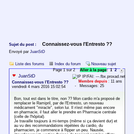
Connaissez-vous l'Entresto ??
Sujet du post :
Envoyé par
JuanStD
Liste des forums
Index du forum
Nouveau sujet
Page 1 sur 2
Aller à la page
:
1
2
JuanStD
IP/FAI: ---.fbx.proxad.net
Membre depuis
: 11 ans
Connaissez-vous l'Entresto ??
- Messages: 25
vendredi 4 mars 2016 15:02:54
Bon, tout est dans le titre, non ?? Mon cardio m'a proposé de
remplacer le Ramipril, par de l'Entresto, un nouveau
médicament "miracle", selon lui. Il n'est même pas encore
en pharmacie, il faut aller le prendre en Pharmacie centrale
(celle de l'hôpital).
Je travaille toujours à mi-temps (même si ça devient dur) et
au vu des recommandations répétées du cardio, du
pharmacien, je commence à flipper un peu. Nausée,