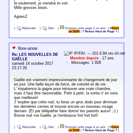
là seulement, je viendrai te voir.
Mille grosses bises.
AgnesZ
|
Répondre
|
Citer
|
Envoyer cette page à un ami
|
Faire
un DON
|
? Retour Haut de Page ?
|
flore-anne
IP/FAI: ---.101.6.84.rev.sfr.net
Re: LES NOUVELLES DE
Membre depuis
: 17 ans
GAËLLE
- Messages: 1 928
samedi 14 octobre 2017
23:17:28
Gaëlle est vraiment impressionnante de changement de jour
en jour. Une belle leçon de force, de volonté et de vie.
L' impatience la gagne pour retrouver une vraie chambre,
mais il faut être raisonnable. Petit à petit, la sortie n' en sera
que meilleure!
J 'espère que cette nuit, tu feras un gros dodo pour diminuer
tes dernières cernes et trouver encore un nouveau visage
demain. (Et par télépathie faire dormir tes parents aussi! ;-) )
Bonne nuit ma Gaëlle, je t'embrasse fort fort fort!
|
Répondre
|
Citer
|
Envoyer cette page à un ami
|
Faire
un DON
|
? Retour Haut de Page ?
|