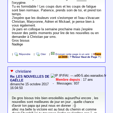
l'oxygène.
Tu es formidable ! Les coups durs et les coups de fatigue
sont bien normaux. Patience, prends soin de toi, et prend ton
temps.
J'espère que les douleurs vont s'estomper et l'eau s'évacuer.
Christian, Maryvonne, Adrien et Mickael, je pense bien à
vous également.
Je pars en colloque la semaine prochaine mais j'espère
trouver des petits moments pour lire de tes nouvelles ou en
demander à Christian par sms.
Gros bisous
Nadège
|
Répondre
|
Citer
|
Envoyer cette page à un ami
|
Faire
un DON
|
? Retour Haut de Page ?
|
christiane
IP/FAI: ---.w90-5.abo.wanadoo.fr
Re: LES NOUVELLES DE
Membre depuis
: 17 ans
GAËLLE
- Messages: 937
dimanche 15 octobre 2017
16:04:50
De gros bisous très bien ensoleillés aujourd'hui encore , les
nouvelles sont meilleures de jour en jour , quelle chance
d'avoir ton papa qui peut nous en donner :-))
allez ma belle la victoire est au bout du chemin et comme