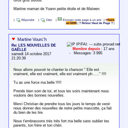
Gros gros bisous
Martine maman de Yoann petite étoile et de Maïwen
|
Répondre
|
Citer
|
Envoyer cette page à un ami
|
Faire
un DON
|
? Retour Haut de Page ?
|
Martine Vourc'h
IP/FAI: ---.subs.proxad.net
Re: LES NOUVELLES DE
Membre depuis
: 17 ans
GAËLLE
- Messages: 3 995
samedi 14 octobre 2017
21:20:39
Nous allons pouvoir te chanter la chanson " Elle est
vraiment, elle est vraiment, elle est vraiment ph......" !!!!
Tu as une force ma belle !!!!!
Prends bien soin de toi, et tous les soirs maintenant nous
voulons des bonnes nouvelles.
Merci Christian de prendre tous les jours le temps de venir
nous donner des nouvelles de notre petite mascotte, ça fait
du bien de les lire.
Nous t'embrassons très très fort ma belle sans oublier tes
parents, ton frère et ton chéri.