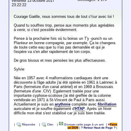
vendredi 13 octobre 2017
23:22:22
Courage Gaëlle, nous sommes tous de tout c½ur avec toi !
Quand tu souffres trop, pense aux moments plus agréables
à venir, si c'est possible évidemment.
Pense à la prochaine fois où tu boiras un T'y -punch ou un
Planteur en bonne compagnie, par exemple. Ça te changera
de toute cette eau que tu n'as pas demandée et qui je
l'espère va s'en aller rapidement de ton corps.
De gros bisous et mes pensées les plus affectueuses.
Sylvie
Née en 1957 avec 4 malformations cardiaques dont une
découverte à l'âge adulte j'ai été opérée en 1961 à Laënnec à
Paris (fermeture d'un canal artériel) et en 1969 à Broussais
(fermeture d'une .CIV) .Egalement traitée pour une
importante cyphose-scoliose j'ai été greffée de la colonne
vertébrale en 1971 à St-Vincent de Paul à Paris aussi.
Actuellement je suis en
arythmie
complète avec
fibrillation
auriculaire et je souffre également d'
HTAP
. Après un hiver
difficile mon état s'est stabilisé car je suis bien traitée.
|
Répondre
|
Citer
|
Envoyer cette page à un ami
|
Faire
un DON
|
? Retour Haut de Page ?
|