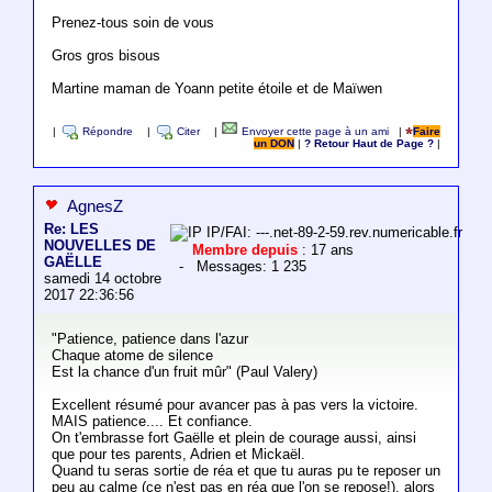
Prenez-tous soin de vous
Gros gros bisous
Martine maman de Yoann petite étoile et de Maïwen
|
Répondre
|
Citer
|
Envoyer cette page à un ami
|
Faire
un DON
|
? Retour Haut de Page ?
|
AgnesZ
Re: LES
IP/FAI: ---.net-89-2-59.rev.numericable.fr
NOUVELLES DE
Membre depuis
: 17 ans
GAËLLE
- Messages: 1 235
samedi 14 octobre
2017 22:36:56
"Patience, patience dans l'azur
Chaque atome de silence
Est la chance d'un fruit mûr" (Paul Valery)
Excellent résumé pour avancer pas à pas vers la victoire.
MAIS patience.... Et confiance.
On t'embrasse fort Gaëlle et plein de courage aussi, ainsi
que pour tes parents, Adrien et Mickaël.
Quand tu seras sortie de réa et que tu auras pu te reposer un
peu au calme (ce n'est pas en réa que l'on se repose!), alors