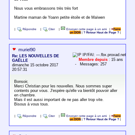
Nous vous embrassons très très fort
Martine maman de Yoann petite étoile et de Maïwen
|
Répondre
|
Citer
|
Envoyer cette page à un ami
|
Faire
un DON
|
? Retour Haut de Page ?
|
muriel90
IP/FAI: ---.fbx.proxad.net
Re: LES NOUVELLES DE
Membre depuis
: 15 ans
GAËLLE
- Messages: 257
dimanche 15 octobre 2017
20:57:31
Bonsoir,
Merci Christian pour les nouvelles. Nous sommes super
contents pour vous. J'espère qu'elle va bientôt pouvoir aller
en chambre.
Mais il est aussi important de ne pas aller trop vite.
Bisous à vous tous.
|
Répondre
|
Citer
|
Envoyer cette page à un ami
|
Faire
un DON
|
? Retour Haut de Page ?
|