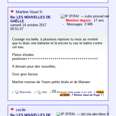
Martine Vourc'h
IP/FAI: ---.subs.proxad.net
Re: LES NOUVELLES DE
Membre depuis
: 17 ans
GAËLLE
- Messages: 3 995
samedi 14 octobre 2017
00:51:47
Courage ma belle, à plusieurs reprises tu nous as montré
que tu étais une battante et là encore tu vas te battre contre
cet eau.
Pleins d'ondes
positives+++++++++++++++++++++++++++++++++++
A demain pour des nouvelles,
Gros gros bisous
Martine maman de Yoann petite étoile et de Maïwen
|
Répondre
|
Citer
|
Envoyer cette page à un ami
|
Faire
un DON
|
? Retour Haut de Page ?
|
cecile
IP/FAI: ---.dsl.sta.abo.bbox.fr
Re: LES NOUVELLES DE