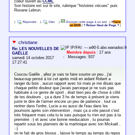
coeur ouvert au
CCML
.
Son histoire est sur le site, rubrique "histoires vécues" puis
Roxane Lebrun.
|
Répondre
|
Citer
|
Envoyer cette page à un ami
|
Faire
un DON
|
? Retour Haut de Page ?
|
christiane
IP/FAI: ---.w90-5.abo.wanadoo.fr
Re: LES NOUVELLES DE
Membre depuis
: 17 ans
GAËLLE
- Messages: 937
samedi 14 octobre 2017
17:27:41
Coucou Gaëlle , allez je vais te faire sourire un peu , j'ai
beaucoup pensé à toi cet après midi en aidant Robert a
ranger du bois , aucun rapport avec toi mais je me disais que
chaque petite douleur que j'avais parceque je ne suis pas
habituée à ce genre de sport , était bien peu de chose à côté
de tes douleurs , ça a dure 3 hs de temps à présent je viens
juste te dire de t'armer encore un peu de patience , tout va
rentrer dans l'ordre, Lucie a eu aussi de l'eau dans les
poumons après son intervention , mais ça a vite passé c'est
très fréquent mais cela tu le sais puisque tu n'en est pas à ta
première :-) et avec une bonne reeducation , tu pourras
repartir sous les plamiers de la martinique avec ton Mickaël ,
:-)
on te fait de gros bisous , laisse le temps au temps du repos