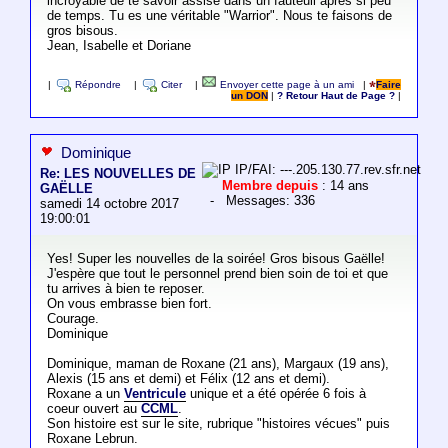
incroyable de te savoir assise dans un fauteuil après si peu
de temps. Tu es une véritable "Warrior". Nous te faisons de
gros bisous.
Jean, Isabelle et Doriane
|
Répondre
|
Citer
|
Envoyer cette page à un ami
|
Faire
un DON
|
? Retour Haut de Page ?
|
Dominique
IP/FAI: ---.205.130.77.rev.sfr.net
Re: LES NOUVELLES DE
Membre depuis
: 14 ans
GAËLLE
- Messages: 336
samedi 14 octobre 2017
19:00:01
Yes! Super les nouvelles de la soirée! Gros bisous Gaëlle!
J'espère que tout le personnel prend bien soin de toi et que
tu arrives à bien te reposer.
On vous embrasse bien fort.
Courage.
Dominique
Dominique, maman de Roxane (21 ans), Margaux (19 ans),
Alexis (15 ans et demi) et Félix (12 ans et demi).
Roxane a un
Ventricule
unique et a été opérée 6 fois à
coeur ouvert au
CCML
.
Son histoire est sur le site, rubrique "histoires vécues" puis
Roxane Lebrun.