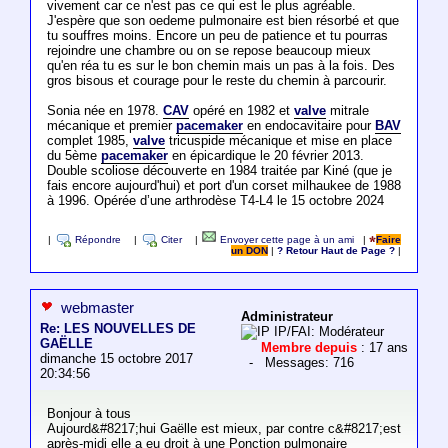
vivement car ce n'est pas ce qui est le plus agréable.
J'espère que son oedeme pulmonaire est bien résorbé et que
tu souffres moins. Encore un peu de patience et tu pourras
rejoindre une chambre ou on se repose beaucoup mieux
qu'en réa tu es sur le bon chemin mais un pas à la fois. Des
gros bisous et courage pour le reste du chemin à parcourir.
Sonia née en 1978.
CAV
opéré en 1982 et
valve
mitrale
mécanique et premier
pacemaker
en endocavitaire pour
BAV
complet 1985,
valve
tricuspide mécanique et mise en place
du 5ème
pacemaker
en épicardique le 20 février 2013.
Double scoliose découverte en 1984 traitée par Kiné (que je
fais encore aujourd'hui) et port d'un corset milhaukee de 1988
à 1996. Opérée d’une arthrodèse T4-L4 le 15 octobre 2024
|
Répondre
|
Citer
|
Envoyer cette page à un ami
|
Faire
un DON
|
? Retour Haut de Page ?
|
webmaster
Administrateur
Re: LES NOUVELLES DE
IP/FAI: Modérateur
GAËLLE
Membre depuis
: 17 ans
dimanche 15 octobre 2017
- Messages: 716
20:34:56
Bonjour à tous
Aujourd&#8217;hui Gaëlle est mieux, par contre c&#8217;est
après-midi elle a eu droit à une Ponction pulmonaire