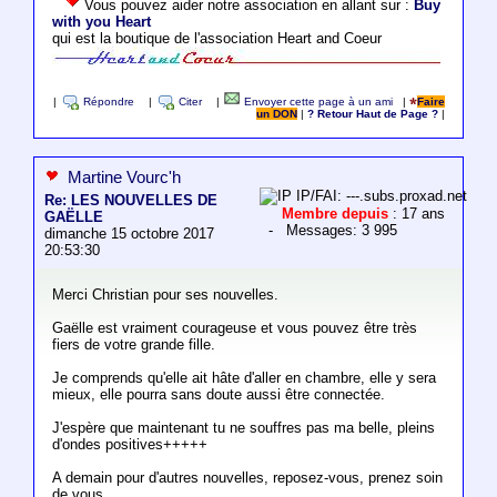
Vous pouvez aider notre association en allant sur :
Buy
with you Heart
qui est la boutique de l'association Heart and Coeur
|
Répondre
|
Citer
|
Envoyer cette page à un ami
|
Faire
un DON
|
? Retour Haut de Page ?
|
Martine Vourc'h
IP/FAI: ---.subs.proxad.net
Re: LES NOUVELLES DE
Membre depuis
: 17 ans
GAËLLE
- Messages: 3 995
dimanche 15 octobre 2017
20:53:30
Merci Christian pour ses nouvelles.
Gaëlle est vraiment courageuse et vous pouvez être très
fiers de votre grande fille.
Je comprends qu'elle ait hâte d'aller en chambre, elle y sera
mieux, elle pourra sans doute aussi être connectée.
J'espère que maintenant tu ne souffres pas ma belle, pleins
d'ondes positives+++++
A demain pour d'autres nouvelles, reposez-vous, prenez soin
de vous