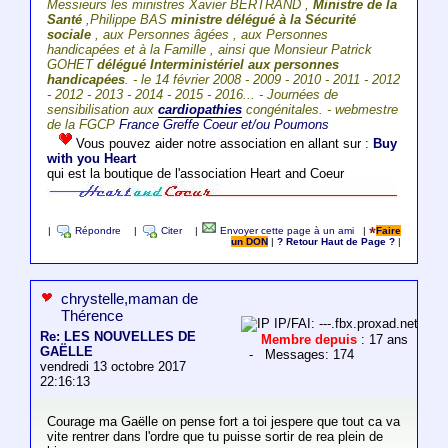
Messieurs les ministres Xavier BERTRAND ,
Ministre de la
Santé
,Philippe BAS
ministre délégué à la Sécurité
sociale
, aux Personnes âgées , aux Personnes
handicapées et à la Famille , ainsi que Monsieur Patrick
GOHET
délégué Interministériel aux personnes
handicapées
. - le 14 février 2008 - 2009 - 2010 - 2011 - 2012
- 2012 - 2013 - 2014 - 2015 - 2016... - Journées de
sensibilisation aux
cardiopathies
congénitales. - webmestre
de la FGCP
France Greffe Coeur et/ou Poumons
Vous pouvez aider notre association en allant sur :
Buy
with you Heart
qui est la boutique de l'association Heart and Coeur
|
Répondre
|
Citer
|
Envoyer cette page à un ami
|
Faire
un DON
|
? Retour Haut de Page ?
|
chrystelle,maman de
Thérence
IP/FAI: ---.fbx.proxad.net
Re: LES NOUVELLES DE
Membre depuis
: 17 ans
GAËLLE
- Messages: 174
vendredi 13 octobre 2017
22:16:13
Courage ma Gaëlle on pense fort a toi jespere que tout ca va
vite rentrer dans l'ordre que tu puisse sortir de rea plein de