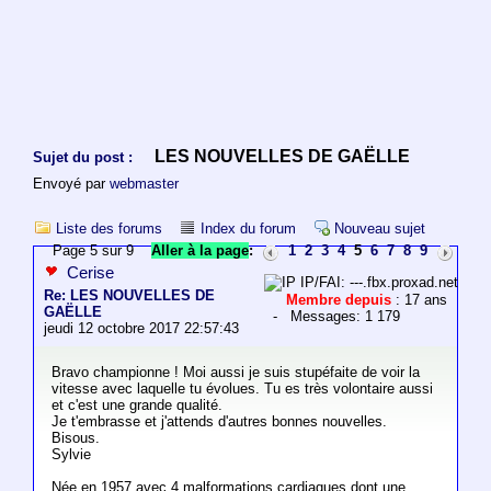
LES NOUVELLES DE GAËLLE
Sujet du post :
Envoyé par
webmaster
Liste des forums
Index du forum
Nouveau sujet
Page 5 sur 9
Aller à la page
:
1
2
3
4
5
6
7
8
9
Cerise
IP/FAI: ---.fbx.proxad.net
Re: LES NOUVELLES DE
Membre depuis
: 17 ans
GAËLLE
- Messages: 1 179
jeudi 12 octobre 2017 22:57:43
Bravo championne ! Moi aussi je suis stupéfaite de voir la
vitesse avec laquelle tu évolues. Tu es très volontaire aussi
et c'est une grande qualité.
Je t'embrasse et j'attends d'autres bonnes nouvelles.
Bisous.
Sylvie
Née en 1957 avec 4 malformations cardiaques dont une