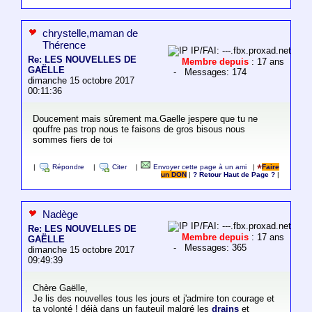
chrystelle,maman de
Thérence
IP/FAI: ---.fbx.proxad.net
Re: LES NOUVELLES DE
Membre depuis
: 17 ans
GAËLLE
- Messages: 174
dimanche 15 octobre 2017
00:11:36
Doucement mais sûrement ma.Gaelle jespere que tu ne
qouffre pas trop nous te faisons de gros bisous nous
sommes fiers de toi
|
Répondre
|
Citer
|
Envoyer cette page à un ami
|
Faire
un DON
|
? Retour Haut de Page ?
|
Nadège
IP/FAI: ---.fbx.proxad.net
Re: LES NOUVELLES DE
Membre depuis
: 17 ans
GAËLLE
- Messages: 365
dimanche 15 octobre 2017
09:49:39
Chère Gaëlle,
Je lis des nouvelles tous les jours et j'admire ton courage et
ta volonté ! déjà dans un fauteuil malgré les
drains
et