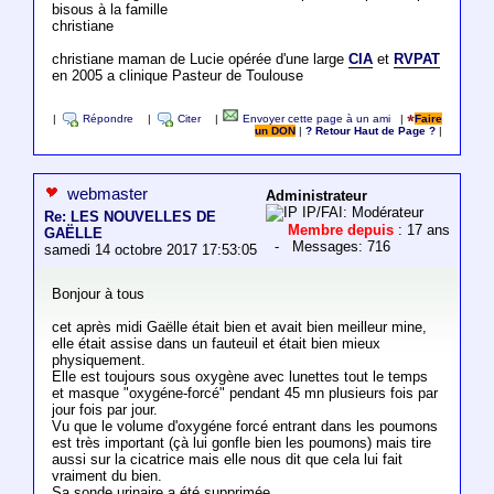
bisous à la famille
christiane
christiane maman de Lucie opérée d'une large
CIA
et
RVPAT
en 2005 a clinique Pasteur de Toulouse
|
Répondre
|
Citer
|
Envoyer cette page à un ami
|
Faire
un DON
|
? Retour Haut de Page ?
|
webmaster
Administrateur
IP/FAI: Modérateur
Re: LES NOUVELLES DE
Membre depuis
: 17 ans
GAËLLE
- Messages: 716
samedi 14 octobre 2017 17:53:05
Bonjour à tous
cet après midi Gaëlle était bien et avait bien meilleur mine,
elle était assise dans un fauteuil et était bien mieux
physiquement.
Elle est toujours sous oxygène avec lunettes tout le temps
et masque "oxygéne-forcé" pendant 45 mn plusieurs fois par
jour fois par jour.
Vu que le volume d'oxygéne forcé entrant dans les poumons
est très important (çà lui gonfle bien les poumons) mais tire
aussi sur la cicatrice mais elle nous dit que cela lui fait
vraiment du bien.
Sa sonde urinaire a été supprimée.