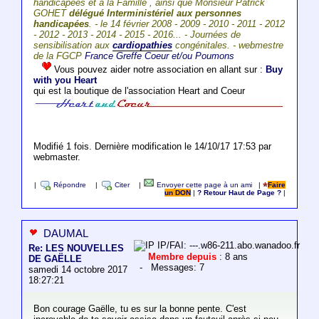
handicapées et à la Famille , ainsi que Monsieur Patrick
GOHET
délégué Interministériel aux personnes
handicapées
. - le 14 février 2008 - 2009 - 2010 - 2011 - 2012
- 2012 - 2013 - 2014 - 2015 - 2016... - Journées de
sensibilisation aux
cardiopathies
congénitales. - webmestre
de la FGCP
France Greffe Coeur et/ou Poumons
Vous pouvez aider notre association en allant sur :
Buy
with you Heart
qui est la boutique de l'association Heart and Coeur
Modifié 1 fois. Dernière modification le 14/10/17 17:53 par
webmaster.
|
Répondre
|
Citer
|
Envoyer cette page à un ami
|
Faire
un DON
|
? Retour Haut de Page ?
|
DAUMAL
IP/FAI: ---.w86-211.abo.wanadoo.fr
Re: LES NOUVELLES
Membre depuis
: 8 ans
DE GAËLLE
- Messages: 7
samedi 14 octobre 2017
18:27:21
Bon courage Gaëlle, tu es sur la bonne pente. C'est