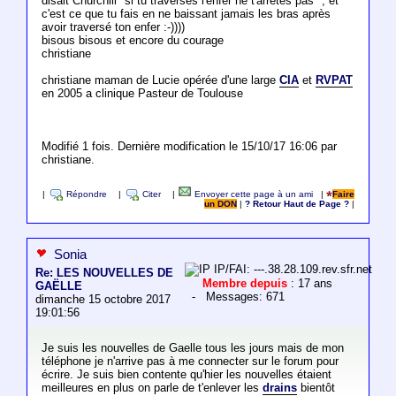
disait Churchill "si tu traverses l'enfer ne t'arrêtes pas ", et
c'est ce que tu fais en ne baissant jamais les bras après
avoir traversé ton enfer :-))))
bisous bisous et encore du courage
christiane
christiane maman de Lucie opérée d'une large
CIA
et
RVPAT
en 2005 a clinique Pasteur de Toulouse
Modifié 1 fois. Dernière modification le 15/10/17 16:06 par
christiane.
|
Répondre
|
Citer
|
Envoyer cette page à un ami
|
Faire
un DON
|
? Retour Haut de Page ?
|
Sonia
IP/FAI: ---.38.28.109.rev.sfr.net
Re: LES NOUVELLES DE
Membre depuis
: 17 ans
GAËLLE
- Messages: 671
dimanche 15 octobre 2017
19:01:56
Je suis les nouvelles de Gaelle tous les jours mais de mon
téléphone je n'arrive pas à me connecter sur le forum pour
écrire. Je suis bien contente qu'hier les nouvelles étaient
meilleures en plus on parle de t'enlever les
drains
bientôt