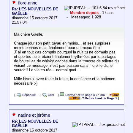
flore-anne
IP/FAI: ---.101.6.84.rev.sfr.net
Re: LES NOUVELLES DE
Membre depuis
: 17 ans
GAËLLE
- Messages: 1 928
dimanche 15 octobre 2017
21:57:04
Ma chère Gaëlle,
Chaque jour son petit tuyau en moins... et ses surprises
moins bonnes mais finalement pour un mieux être.
J' ai en tout cas compris pourquoi la nuit tu ne dormais pas
et que tes nuits étaient finalement rythmées par le partages
de bouteilles de whisky cachée dans la trousse de toilette du
voisin! Le message n' est pas passée dans l' oreille d'une
sourde!! La vie en réa... normal quoi...
Mille bisoux avec toute la force, la confiance et la patience
nécessaire :-)
|
Répondre
|
Citer
|
Envoyer cette page à un ami
|
Faire
un DON
|
? Retour Haut de Page ?
|
nadine et jérôme
Re: LES NOUVELLES DE
IP/FAI: ---.fbx.proxad.net
GAËLLE
dimanche 15 octobre 2017