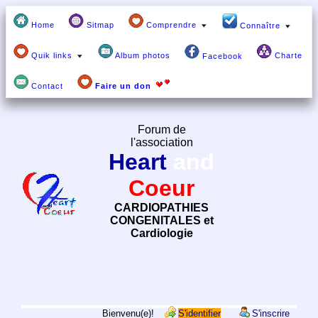
Home
Sitmap
Comprendre
Connaître
Quik links
Album photos
Charte
Facebook
Contact
Faire un don
Forum de
l'association
Heart
and
Coeur
CARDIOPATHIES
CONGENITALES et
Cardiologie
Bienvenu(e)!
S'identifier
S'inscrire