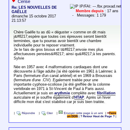
Cerise
IP/FAI: ---.fbx.proxad.net
Re: LES NOUVELLES DE
Membre depuis
: 17 ans
GAËLLE
- Messages: 1 179
dimanche 15 octobre 2017
21:13:57
Chère Gaëlle tu as dû « déguster » comme on dit mais
j&#8217;espère que toutes ces épreuves seront bientôt
terminées, que tu pourras avoir bientôt une chambre
individuelle pour te reposer vraiment.
Je te fais de gros bisous et t&#8217;envoie mes plus
affectueuses pensées&#8217; ainsi qu&#8217;à tes parents.
Sylvie
Née en 1957 avec 4 malformations cardiaques dont une
découverte à l'âge adulte j'ai été opérée en 1961 à Laënnec à
Paris (fermeture d'un canal artériel) et en 1969 à Broussais
(fermeture d'une .CIV) .Egalement traitée pour une
importante cyphose-scoliose j'ai été greffée de la colonne
vertébrale en 1971 à St-Vincent de Paul à Paris aussi.
Actuellement je suis en
arythmie
complète avec
fibrillation
auriculaire et je souffre également d'
HTAP
. Après un hiver
difficile mon état s'est stabilisé car je suis bien traitée.
|
Répondre
|
Citer
|
Envoyer cette page à un ami
|
Faire
un DON
|
? Retour Haut de Page ?
|