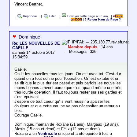
Vincent Berthet.
|
Répondre
|
Citer
|
Envoyer cette page à un ami
|
Faire
un DON
|
? Retour Haut de Page ?
|
Dominique
IP/FAI: ---.205.130.77.rev.sfr.net
Re: LES NOUVELLES DE
Membre depuis
: 14 ans
GAËLLE
- Messages: 336
samedi 14 octobre 2017
15:34:59
Gaëlle,
On lit les nouvelles tous les jours. On est avec toi. C'est dur
quand on a tout donné pour l'opération. On est extubé et on
se dit que le plus dur est passé et puis parfois les nouvelles
moins bonnes arrivent parce que c'est quand même une très
très lourde opération. Il faut toujours rester sur ses gardes et
c'est épuisant.
J'espère de tout coeur qu'ils vont réussir à apaiser tes
douleurs et que cette eau ne va pas nécessiter un retour au
bloc.
Courage Gaëlle.
Dominique, maman de Roxane (21 ans), Margaux (19 ans),
Alexis (15 ans et demi) et Félix (12 ans et demi).
Roxane a un
Ventricule
unique et a été opérée 6 fois à