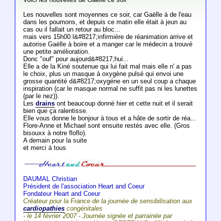
Les nouvelles sont moyennes ce soir, car Gaëlle à de l'eau
dans les poumons, et depuis ce matin elle était à jeun au
cas ou il fallait un retour au bloc...
mais vers 15h00 l&#8217;infirmière de réanimation arrive et
autorise Gaëlle à boire et a manger car le médecin a trouvé
une petite amélioration.
Donc "ouf" pour aujourd&#8217;hui...
Elle a de la Kiné soutenue qui lui fait mal mais elle n' a pas
le choix, plus un masque à oxygène pulsé qui envoi une
grosse quantité d&#8217;oxygéne en un seul coup a chaque
inspiration (car le masque normal ne suffit pas ni les lunettes
(par le nez)).
Les
drains
ont beaucoup donné hier et cette nuit et il serait
bien que ça ralentisse.
Elle vous donne le bonjour à tous et a hâte de sortir de réa...
Flore-Anne et Michael sont ensuite restés avec elle. (Gros
bisouxx à notre floflo).
A demain pour la suite
et merci à tous
DAUMAL Christian
Président de l'association Heart and Coeur
Fondateur Heart and Coeur
Créateur pour la France de la journée de sensibilisation aux
cardiopathies
congénitales
- le 14 février 2007 - Journée signée et parrainée par