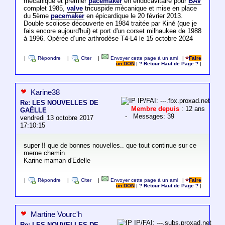
mécanique et premier
pacemaker
en endocavitaire pour
BAV
complet 1985,
valve
tricuspide mécanique et mise en place
du 5ème
pacemaker
en épicardique le 20 février 2013.
Double scoliose découverte en 1984 traitée par Kiné (que je
fais encore aujourd'hui) et port d'un corset milhaukee de 1988
à 1996. Opérée d’une arthrodèse T4-L4 le 15 octobre 2024
|
Répondre
|
Citer
|
Envoyer cette page à un ami
|
Faire
un DON
|
? Retour Haut de Page ?
|
Karine38
IP/FAI: ---.fbx.proxad.net
Re: LES NOUVELLES DE
Membre depuis
: 12 ans
GAËLLE
- Messages: 39
vendredi 13 octobre 2017
17:10:15
super !! que de bonnes nouvelles.. que tout continue sur ce
meme chemin
Karine maman d'Edelle
|
Répondre
|
Citer
|
Envoyer cette page à un ami
|
Faire
un DON
|
? Retour Haut de Page ?
|
Martine Vourc'h
IP/FAI: ---.subs.proxad.net
Re: LES NOUVELLES DE