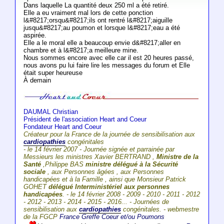
Dans laquelle La quantité deux 250 ml a été retiré.
Elle a eu vraiment mal lors de cette ponction
l&#8217;orsqu&#8217;ils ont rentré l&#8217;aiguille
jusqu&#8217;au poumon et lorsque l&#8217;eau a été
aspirée.
Elle a le moral elle a beaucoup envie d&#8217;aller en
chambre et à l&#8217;a meilleure mine.
Nous sommes encore avec elle car il est 20 heures passé,
nous avons pu lui faire lire les messages du forum et Elle
était super heureuse
À demain
DAUMAL Christian
Président de l'association Heart and Coeur
Fondateur Heart and Coeur
Créateur pour la France de la journée de sensibilisation aux
cardiopathies
congénitales
- le 14 février 2007 - Journée signée et parrainée par
Messieurs les ministres Xavier BERTRAND ,
Ministre de la
Santé
,Philippe BAS
ministre délégué à la Sécurité
sociale
, aux Personnes âgées , aux Personnes
handicapées et à la Famille , ainsi que Monsieur Patrick
GOHET
délégué Interministériel aux personnes
handicapées
. - le 14 février 2008 - 2009 - 2010 - 2011 - 2012
- 2012 - 2013 - 2014 - 2015 - 2016... - Journées de
sensibilisation aux
cardiopathies
congénitales. - webmestre
de la FGCP
France Greffe Coeur et/ou Poumons