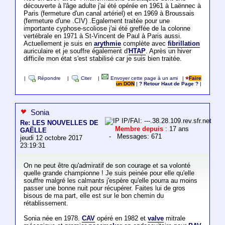
découverte à l'âge adulte j'ai été opérée en 1961 à Laënnec à
Paris (fermeture d'un canal artériel) et en 1969 à Broussais
(fermeture d'une .CIV) .Egalement traitée pour une
importante cyphose-scoliose j'ai été greffée de la colonne
vertébrale en 1971 à St-Vincent de Paul à Paris aussi.
Actuellement je suis en
arythmie
complète avec
fibrillation
auriculaire et je souffre également d'
HTAP
. Après un hiver
difficile mon état s'est stabilisé car je suis bien traitée.
|
Répondre
|
Citer
|
Envoyer cette page à un ami
|
Faire
un DON
|
? Retour Haut de Page ?
|
Sonia
IP/FAI: ---.38.28.109.rev.sfr.net
Re: LES NOUVELLES DE
Membre depuis
: 17 ans
GAËLLE
- Messages: 671
jeudi 12 octobre 2017
23:19:31
On ne peut être qu'admiratif de son courage et sa volonté
quelle grande championne ! Je suis peinée pour elle qu'elle
souffre malgré les calmants j'espère qu'elle pourra au moins
passer une bonne nuit pour récupérer. Faites lui de gros
bisous de ma part, elle est sur le bon chemin du
rétablissement.
Sonia née en 1978.
CAV
opéré en 1982 et
valve
mitrale