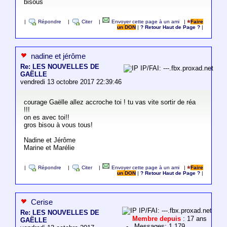
bisous
|
Répondre
|
Citer
|
Envoyer cette page à un ami
|
Faire
un DON
|
? Retour Haut de Page ?
|
nadine et jérôme
Re: LES NOUVELLES DE
IP/FAI: ---.fbx.proxad.net
GAËLLE
vendredi 13 octobre 2017 22:39:46
courage Gaëlle allez accroche toi ! tu vas vite sortir de réa
!!!
on es avec toi!!
gros bisou à vous tous!
Nadine et Jérôme
Marine et Marélie
|
Répondre
|
Citer
|
Envoyer cette page à un ami
|
Faire
un DON
|
? Retour Haut de Page ?
|
Cerise
IP/FAI: ---.fbx.proxad.net
Re: LES NOUVELLES DE
Membre depuis
: 17 ans
GAËLLE
- Messages: 1 179