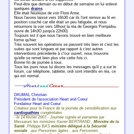
Peut-être que demain ou en début de semaine on lui enlevé
quelques
drains
.
Elle était heureuse de voir Flore Anne.
Nous l'avons laissé vers 16h30 car ils l'ont remise au lit en
position couché car elle était un peu fatiguée, et nous
retournons la voir vers 18hoo( la réa de Georges Pompidou
ouvre de 14h3O jusqu'a 22h00)
Toujours est il que nous l'avons trouvé en bien meilleure
forme qu'hier.
Très souvent les opérations se passent très bien et c'est les
suites qui sont longues et par rapport à c'est autres
interventions précédente à c½ur ouvert, nous trouvons
qu'elle se remet bien plus vite cette fois ci.
Bonne fin de journée à tous.
Tous les jours nous lui disons les messages qu'il y a sur le
forum, car téléphone, tablette, ordi sont interdits en réa, ce
qui est normal.
DAUMAL Christian
Président de l'association Heart and Coeur
Fondateur Heart and Coeur
Créateur pour la France de la journée de sensibilisation aux
cardiopathies
congénitales
- le 14 février 2007 - Journée signée et parrainée par
Messieurs les ministres Xavier BERTRAND ,
Ministre de la
Santé
,Philippe BAS
ministre délégué à la Sécurité
sociale
, aux Personnes âgées , aux Personnes