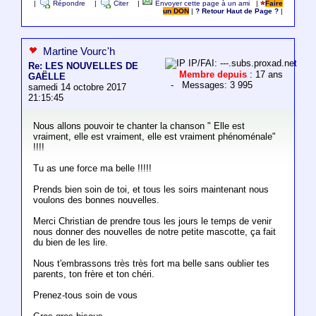
|
Répondre
|
Citer
|
Envoyer cette page à un ami
|
Faire
un DON
|
? Retour Haut de Page ?
|
Martine Vourc'h
IP/FAI: ---.subs.proxad.net
Re: LES NOUVELLES DE
Membre depuis
: 17 ans
GAËLLE
- Messages: 3 995
samedi 14 octobre 2017
21:15:45
Nous allons pouvoir te chanter la chanson " Elle est
vraiment, elle est vraiment, elle est vraiment phénoménale"
!!!!
Tu as une force ma belle !!!!!
Prends bien soin de toi, et tous les soirs maintenant nous
voulons des bonnes nouvelles.
Merci Christian de prendre tous les jours le temps de venir
nous donner des nouvelles de notre petite mascotte, ça fait
du bien de les lire.
Nous t'embrassons très très fort ma belle sans oublier tes
parents, ton frère et ton chéri.
Prenez-tous soin de vous