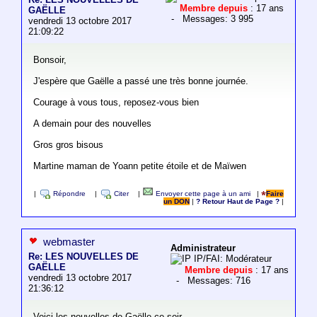
Membre depuis
: 17 ans
GAËLLE
- Messages: 3 995
vendredi 13 octobre 2017
21:09:22
Bonsoir,
J'espère que Gaëlle a passé une très bonne journée.
Courage à vous tous, reposez-vous bien
A demain pour des nouvelles
Gros gros bisous
Martine maman de Yoann petite étoile et de Maïwen
|
Répondre
|
Citer
|
Envoyer cette page à un ami
|
Faire
un DON
|
? Retour Haut de Page ?
|
webmaster
Administrateur
Re: LES NOUVELLES DE
IP/FAI: Modérateur
GAËLLE
Membre depuis
: 17 ans
vendredi 13 octobre 2017
- Messages: 716
21:36:12
Voici les nouvelles de Gaëlle ce soir