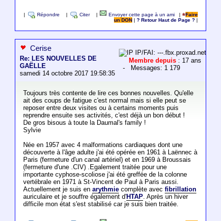
|
Répondre
|
Citer
|
Envoyer cette page à un ami
|
Faire
un DON
|
? Retour Haut de Page ?
|
Cerise
IP/FAI: ---.fbx.proxad.net
Re: LES NOUVELLES DE
Membre depuis
: 17 ans
GAËLLE
- Messages: 1 179
samedi 14 octobre 2017 19:58:35
Toujours très contente de lire ces bonnes nouvelles. Qu'elle
ait des coups de fatigue c'est normal mais si elle peut se
reposer entre deux visites ou à certains moments puis
reprendre ensuite ses activités, c'est déjà un bon début !
De gros bisous à toute la Daumal's family !
Sylvie
Née en 1957 avec 4 malformations cardiaques dont une
découverte à l'âge adulte j'ai été opérée en 1961 à Laënnec à
Paris (fermeture d'un canal artériel) et en 1969 à Broussais
(fermeture d'une .CIV) .Egalement traitée pour une
importante cyphose-scoliose j'ai été greffée de la colonne
vertébrale en 1971 à St-Vincent de Paul à Paris aussi.
Actuellement je suis en
arythmie
complète avec
fibrillation
auriculaire et je souffre également d'
HTAP
. Après un hiver
difficile mon état s'est stabilisé car je suis bien traitée.