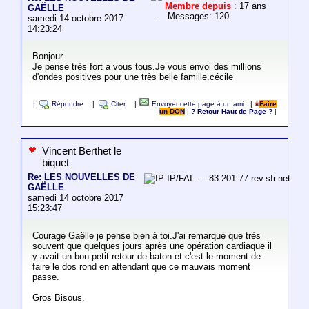
Membre depuis
: 17 ans
GAËLLE
- Messages: 120
samedi 14 octobre 2017
14:23:24
Bonjour
Je pense très fort a vous tous.Je vous envoi des millions
d'ondes positives pour une très belle famille.cécile
|
Répondre
|
Citer
|
Envoyer cette page à un ami
|
Faire
un DON
|
? Retour Haut de Page ?
|
Vincent Berthet le
biquet
Re: LES NOUVELLES DE
IP/FAI: ---.83.201.77.rev.sfr.net
GAËLLE
samedi 14 octobre 2017
15:23:47
Courage Gaëlle je pense bien à toi.J'ai remarqué que très
souvent que quelques jours après une opération cardiaque il
y avait un bon petit retour de baton et c'est le moment de
faire le dos rond en attendant que ce mauvais moment
passe.
Gros Bisous.