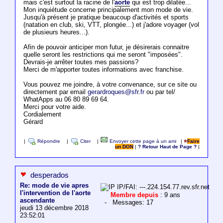
mais c'est surtout la racine de l'
aorte
qui est trop dilatée...
Mon inquiétude concerne principalement mon mode de vie.
Jusqu'à présent je pratique beaucoup d'activités et sports
(natation en club, ski, VTT, plongée...) et j'adore voyager (vol
de plusieurs heures...).
Afin de pouvoir anticiper mon futur, je désirerais connaitre
quelle seront les restrictions qui me seront "imposées".
Devrais-je arrêter toutes mes passions?
Merci de m'apporter toutes informations avec franchise.
Vous pouvez me joindre, à votre convenance, sur ce site ou
directement par email
gerardroques@sfr.fr
ou par tel/
WhatApps au 06 80 89 69 64.
Merci pour votre aide.
Cordialement
Gérard
|
Répondre
|
Citer
|
Envoyer cette page à un ami
|
Faire
un DON
|
? Retour Haut de Page ?
|
desperados
Re: mode de vie apres
IP/FAI: ---.224.154.77.rev.sfr.net
l'intervention de l'aorte
Membre depuis
: 9 ans
ascendante
- Messages: 17
jeudi 13 décembre 2018
23:52:01