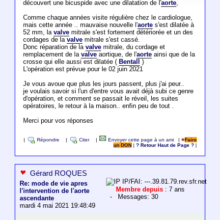
découvert une bicuspide avec une dilatation de l'
aorte
,
Comme chaque années visite régulière chez le cardiologue,
mais cette année .. mauvaise nouvelle l'
aorte
s'est dilatée à
52 mm, la
valve
mitrale s'est fortement détériorée et un des
cordages de la
valve
mitrale s'est cassé.
Donc réparation de la
valve
mitrale, du cordage et
remplacement de la
valve
aortique, de l'
aorte
ainsi que de la
crosse qui elle aussi est dilatée (
Bentall
)
L'opération est prévue pour le 02 juin 2021
Je vous avoue que plus les jours passent, plus j'ai peur..
je voulais savoir si l'un d'entre vous avait déjà subi ce genre
d'opération, et comment se passait le réveil, les suites
opératoires, le retour à la maison.. enfin peu de tout .
Merci pour vos réponses
|
Répondre
|
Citer
|
Envoyer cette page à un ami
|
Faire
un DON
|
? Retour Haut de Page ?
|
Gérard ROQUES
IP/FAI: ---.39.81.79.rev.sfr.net
Re: mode de vie apres
Membre depuis
: 7 ans
l'intervention de l'aorte
- Messages: 30
ascendante
mardi 4 mai 2021 19:48:49