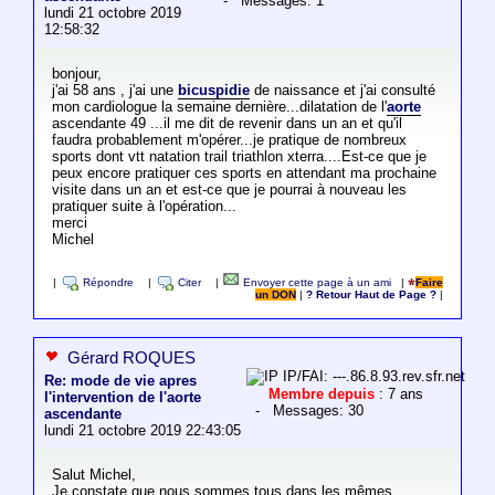
- Messages: 1
lundi 21 octobre 2019
12:58:32
bonjour,
j'ai 58 ans , j'ai une
bicuspidie
de naissance et j'ai consulté
mon cardiologue la semaine dernière...dilatation de l'
aorte
ascendante 49 ...il me dit de revenir dans un an et qu'il
faudra probablement m'opérer...je pratique de nombreux
sports dont vtt natation trail triathlon xterra....Est-ce que je
peux encore pratiquer ces sports en attendant ma prochaine
visite dans un an et est-ce que je pourrai à nouveau les
pratiquer suite à l'opération...
merci
Michel
|
Répondre
|
Citer
|
Envoyer cette page à un ami
|
Faire
un DON
|
? Retour Haut de Page ?
|
Gérard ROQUES
IP/FAI: ---.86.8.93.rev.sfr.net
Re: mode de vie apres
Membre depuis
: 7 ans
l'intervention de l'aorte
- Messages: 30
ascendante
lundi 21 octobre 2019 22:43:05
Salut Michel,
Je constate que nous sommes tous dans les mêmes