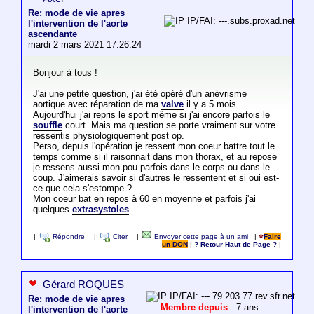
Re: mode de vie apres
IP/FAI: ---.subs.proxad.net
l'intervention de l'aorte
ascendante
mardi 2 mars 2021 17:26:24
Bonjour à tous !
J'ai une petite question, j'ai été opéré d'un anévrisme
aortique avec réparation de ma
valve
il y a 5 mois.
Aujourd'hui j'ai repris le sport même si j'ai encore parfois le
souffle
court. Mais ma question se porte vraiment sur votre
ressentis physiologiquement post op.
Perso, depuis l'opération je ressent mon coeur battre tout le
temps comme si il raisonnait dans mon thorax, et au repose
je ressens aussi mon pou parfois dans le corps ou dans le
coup. J'aimerais savoir si d'autres le ressentent et si oui est-
ce que cela s'estompe ?
Mon coeur bat en repos à 60 en moyenne et parfois j'ai
quelques
extrasystoles
.
|
Répondre
|
Citer
|
Envoyer cette page à un ami
|
Faire
un DON
|
? Retour Haut de Page ?
|
Gérard ROQUES
IP/FAI: ---.79.203.77.rev.sfr.net
Re: mode de vie apres
Membre depuis
: 7 ans
l'intervention de l'aorte