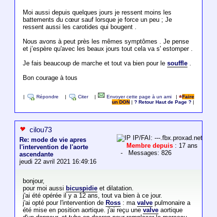
Moi aussi depuis quelques jours je ressent moins les
battements du cœur sauf lorsque je force un peu ; Je
ressent aussi les carotides qui bougent .
Nous avons à peut près les mêmes symptômes . Je pense
et j’espère qu'avec les beaux jours tout cela va s' estomper .
Je fais beaucoup de marche et tout va bien pour le
souffle
.
Bon courage à tous
|
Répondre
|
Citer
|
Envoyer cette page à un ami
|
Faire
un DON
|
? Retour Haut de Page ?
|
cilou73
IP/FAI: ---.fbx.proxad.net
Re: mode de vie apres
Membre depuis
: 17 ans
l'intervention de l'aorte
- Messages: 826
ascendante
jeudi 22 avril 2021 16:49:16
bonjour,
pour moi aussi
bicuspidie
et dilatation.
j'ai été opérée il y a 12 ans, tout va bien à ce jour.
j'ai opté pour l'intervention de
Ross
: ma
valve
pulmonaire a
été mise en position aortique. j'ai reçu une
valve
aortique