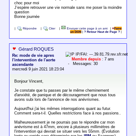
choc pour moi
J’espère retrouver une vie normale sans me poser la moindre
question
Bonne journée
|
Répondre
|
Citer
|
Envoyer cette page à un ami
|
Faire
un DON
|
? Retour Haut de Page ?
|
Gérard ROQUES
IP/FAI: ---.39.81.79.rev.sfr.net
Re: mode de vie apres
Membre depuis
: 7 ans
l'intervention de l'aorte
- Messages: 30
ascendante
mercredi 9 juin 2021 18:23:04
Bonjour Vincent,
Je constate que tu passes par le même cheminement
d'anxiété, de panique et de découragement que nous tous
avons subi lors de l'annonce de nos anévrismes.
Aujourd'hui j'ai les mêmes interrogations quant au futur.
Comment sera-t-il. Quelles restrictions face à nos passions..
Malheureusement je ne pourrais pas te répondre car mon
anévrisme est à 47mm, encore à plusieurs millimètres de
l'intervention qui devrait se situer vers les 55mm. (Évolution
lente ou rapide sera déterminée par les
IRM
ou Scanners).