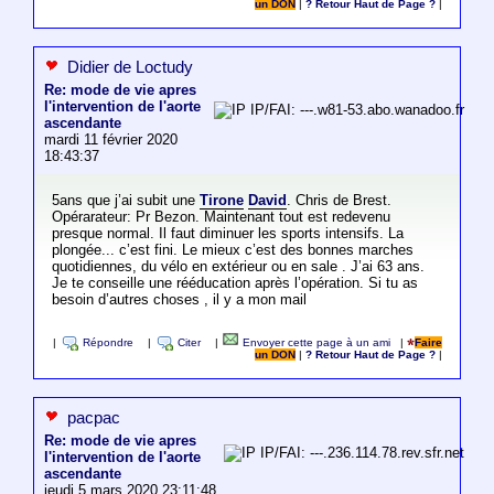
un DON
|
? Retour Haut de Page ?
|
Didier de Loctudy
Re: mode de vie apres
l'intervention de l'aorte
IP/FAI: ---.w81-53.abo.wanadoo.fr
ascendante
mardi 11 février 2020
18:43:37
5ans que j’ai subit une
Tirone
David
. Chris de Brest.
Opérarateur: Pr Bezon. Maintenant tout est redevenu
presque normal. Il faut diminuer les sports intensifs. La
plongée... c’est fini. Le mieux c’est des bonnes marches
quotidiennes, du vélo en extérieur ou en sale . J’ai 63 ans.
Je te conseille une rééducation après l’opération. Si tu as
besoin d’autres choses , il y a mon mail
|
Répondre
|
Citer
|
Envoyer cette page à un ami
|
Faire
un DON
|
? Retour Haut de Page ?
|
pacpac
Re: mode de vie apres
IP/FAI: ---.236.114.78.rev.sfr.net
l'intervention de l'aorte
ascendante
jeudi 5 mars 2020 23:11:48