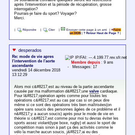
après l'intervention et la période de récupération, grosse
interrogation?
Pourrais-je faire du sport? Voyager?
Merci.
|
Répondre
|
Citer
|
Envoyer cette page à un ami
|
Faire
un DON
|
? Retour Haut de Page ?
|
desperados
Re: mode de vie apres
IP/FAI: ---.4.199.77.rev.sfr.net
l'intervention de l'aorte
Membre depuis
: 9 ans
ascendante
- Messages: 17
vendredi 14 décembre 2018
13:12:29
Alors moi c&#8217;est au niveau de la partie ascendante
causée par ma malformation d&#8217;une
valve
cardiaque.
Pour l&#8217;opération après comme pour toutes les
opérations c&#8217;est au cas par cas si on peux dire
même si ce sont des opérations très bien maîtrisées(on
opère sans soucis des personnes âgées de ce problème et il
n&#8217;y a aucun soucis) après pour le mode de vie en
théorie si c&#8217;est comme pour moi tu devras éviter les
sports assez violant(type boxe, rugby) et aussi le sport de
compétition mais sinon à part ça des activités comme le
vélo la marche aucun soucis, j&#8217;ai eu des