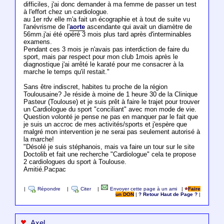
difficiles, j'ai donc demander à ma femme de passer un test
à l'effort chez un cardiologue.
au 1er rdv elle m'a fait un écographie et à tout de suite vu
l'anévrisme de l'
aorte
ascendante qui avait un diamètre de
56mm.j'ai été opéré 3 mois plus tard après d'interminables
examens.
Pendant ces 3 mois je n'avais pas interdiction de faire du
sport, mais par respect pour mon club 1mois après le
diagnostique j'ai arrêté le karaté pour me consacrer à la
marche le temps qu'il restait."
Sans être indiscret, habites tu proche de la région
Toulousaine? Je réside à moine de 1 heure 30 de la Clinique
Pasteur (Toulouse) et je suis prêt à faire le trajet pour trouver
un Cardiologue du sport "conciliant" avec mon mode de vie.
Question volonté je pense ne pas en manquer par le fait que
je suis un accroc de mes activités/sports et j'espère que
malgré mon intervention je ne serai pas seulement autorisé à
la marche!
"Désolé je suis stéphanois, mais va faire un tour sur le site
Doctolib et fait une recherche "Cardiologue" cela te propose
2 cardiologues du sport à Toulouse.
Amitié.Pacpac
|
Répondre
|
Citer
|
Envoyer cette page à un ami
|
Faire
un DON
|
? Retour Haut de Page ?
|
Axel