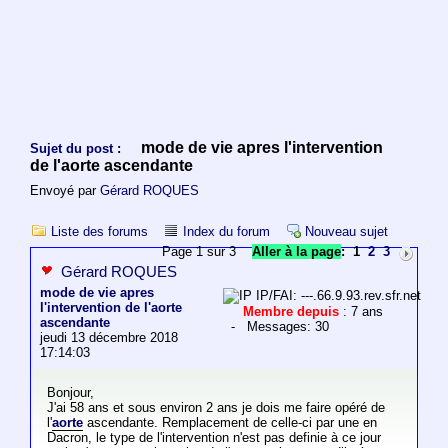
mode de vie apres l'intervention
Sujet du post :
de l'aorte ascendante
Envoyé par
Gérard ROQUES
Liste des forums
Index du forum
Nouveau sujet
Page 1 sur 3
Aller à la page
:
1
2
3
Gérard ROQUES
mode de vie apres
IP/FAI: ---.66.9.93.rev.sfr.net
l'intervention de l'aorte
Membre depuis
: 7 ans
ascendante
- Messages: 30
jeudi 13 décembre 2018
17:14:03
Bonjour,
J'ai 58 ans et sous environ 2 ans je dois me faire opéré de
l'
aorte
ascendante. Remplacement de celle-ci par une en
Dacron, le type de l'intervention n'est pas definie à ce jour