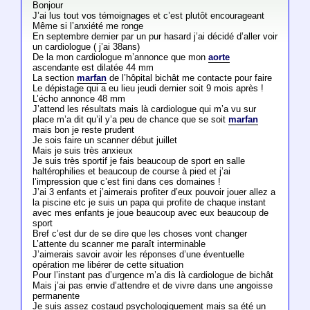
Bonjour
J’ai lus tout vos témoignages et c’est plutôt encourageant
Même si l’anxiété me ronge
En septembre dernier par un pur hasard j’ai décidé d’aller voir
un cardiologue ( j’ai 38ans)
De la mon cardiologue m’annonce que mon
aorte
ascendante est dilatée 44 mm
La section
marfan
de l’hôpital bichât me contacte pour faire
Le dépistage qui a eu lieu jeudi dernier soit 9 mois après !
L’écho annonce 48 mm
J’attend les résultats mais là cardiologue qui m’a vu sur
place m’a dit qu’il y’a peu de chance que se soit
marfan
mais bon je reste prudent
Je sois faire un scanner début juillet
Mais je suis très anxieux
Je suis très sportif je fais beaucoup de sport en salle
haltérophilies et beaucoup de course à pied et j’ai
l’impression que c’est fini dans ces domaines !
J’ai 3 enfants et j’aimerais profiter d’eux pouvoir jouer allez a
la piscine etc je suis un papa qui profite de chaque instant
avec mes enfants je joue beaucoup avec eux beaucoup de
sport
Bref c’est dur de se dire que les choses vont changer
L’attente du scanner me paraît interminable
J’aimerais savoir avoir les réponses d’une éventuelle
opération me libérer de cette situation
Pour l’instant pas d’urgence m’a dis là cardiologue de bichât
Mais j’ai pas envie d’attendre et de vivre dans une angoisse
permanente
Je suis assez costaud psychologiquement mais sa été un