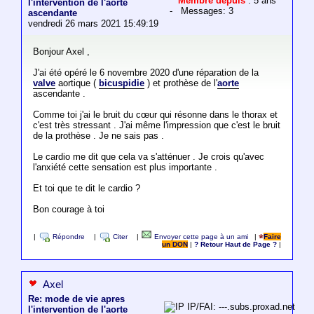
Membre depuis
: 5 ans
l'intervention de l'aorte
- Messages: 3
ascendante
vendredi 26 mars 2021 15:49:19
Bonjour Axel ,
J'ai été opéré le 6 novembre 2020 d'une réparation de la
valve
aortique (
bicuspidie
) et prothèse de l'
aorte
ascendante .
Comme toi j'ai le bruit du cœur qui résonne dans le thorax et
c'est très stressant . J'ai même l'impression que c'est le bruit
de la prothèse . Je ne sais pas .
Le cardio me dit que cela va s'atténuer . Je crois qu'avec
l'anxiété cette sensation est plus importante .
Et toi que te dit le cardio ?
Bon courage à toi
|
Répondre
|
Citer
|
Envoyer cette page à un ami
|
Faire
un DON
|
? Retour Haut de Page ?
|
Axel
Re: mode de vie apres
IP/FAI: ---.subs.proxad.net
l'intervention de l'aorte