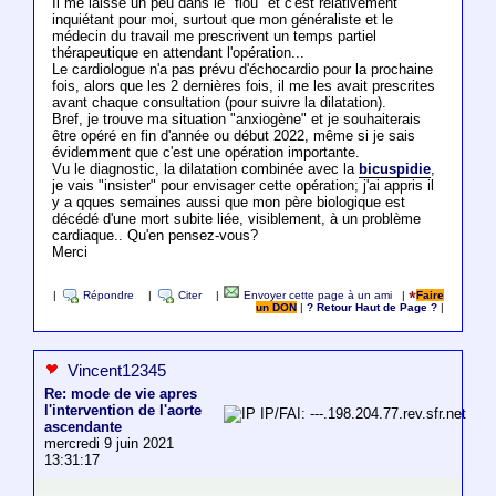
Il me laisse un peu dans le "flou" et c'est relativement
inquiétant pour moi, surtout que mon généraliste et le
médecin du travail me prescrivent un temps partiel
thérapeutique en attendant l'opération...
Le cardiologue n'a pas prévu d'échocardio pour la prochaine
fois, alors que les 2 dernières fois, il me les avait prescrites
avant chaque consultation (pour suivre la dilatation).
Bref, je trouve ma situation "anxiogène" et je souhaiterais
être opéré en fin d'année ou début 2022, même si je sais
évidemment que c'est une opération importante.
Vu le diagnostic, la dilatation combinée avec la
bicuspidie
,
je vais "insister" pour envisager cette opération; j'ai appris il
y a qques semaines aussi que mon père biologique est
décédé d'une mort subite liée, visiblement, à un problème
cardiaque.. Qu'en pensez-vous?
Merci
|
Répondre
|
Citer
|
Envoyer cette page à un ami
|
Faire
un DON
|
? Retour Haut de Page ?
|
Vincent12345
Re: mode de vie apres
l'intervention de l'aorte
IP/FAI: ---.198.204.77.rev.sfr.net
ascendante
mercredi 9 juin 2021
13:31:17