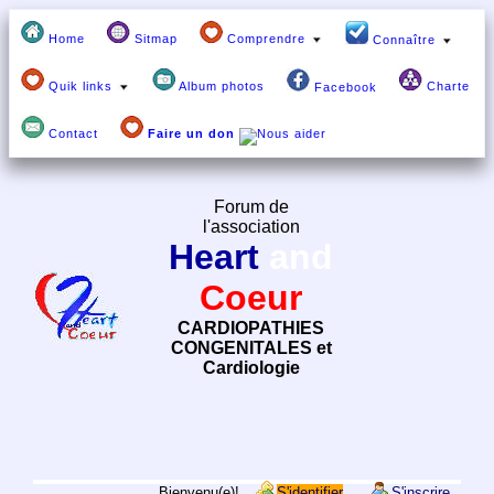
Home
Sitmap
Comprendre
Connaître
Quik links
Album photos
Charte
Facebook
Contact
Faire un don
Forum de
l'association
Heart
and
Coeur
CARDIOPATHIES
CONGENITALES et
Cardiologie
Bienvenu(e)!
S'identifier
S'inscrire