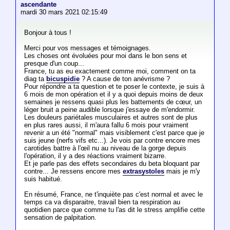
ascendante
mardi 30 mars 2021 02:15:49
Bonjour à tous !
Merci pour vos messages et témoignages.
Les choses ont évoluées pour moi dans le bon sens et
presque d'un coup...
France, tu as eu exactement comme moi, comment on ta
diag ta
bicuspidie
? A cause de ton anévrisme ?
Pour répondre a ta question et te poser le contexte, je suis à
6 mois de mon opération et il y a quoi depuis moins de deux
semaines je ressens quasi plus les battements de cœur, un
léger bruit a peine audible lorsque j'essaye de m'endormir.
Les douleurs pariétales musculaires et autres sont de plus
en plus rares aussi, il m'aura fallu 6 mois pour vraiment
revenir a un été "normal" mais visiblement c'est parce que je
suis jeune (nerfs vifs etc...). Je vois par contre encore mes
carotides battre à l'œil nu au niveau de la gorge depuis
l'opération, il y a des réactions vraiment bizarre.
Et je parle pas des effets secondaires du beta bloquant par
contre... Je ressens encore mes
extrasystoles
mais je m'y
suis habitué.
En résumé, France, ne t'inquiète pas c'est normal et avec le
temps ca va disparaitre, travail bien ta respiration au
quotidien parce que comme tu l'as dit le stress amplifie cette
sensation de palpitation.