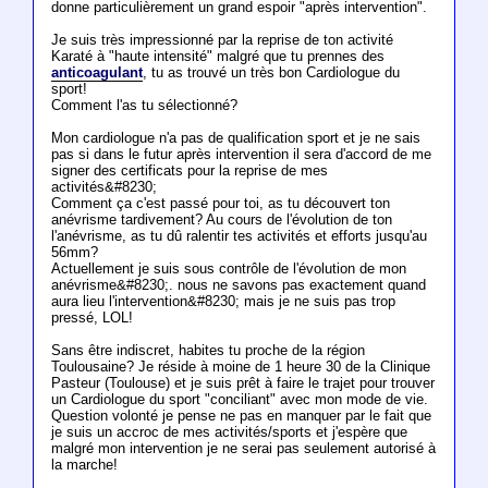
donne particulièrement un grand espoir "après intervention".
Je suis très impressionné par la reprise de ton activité
Karaté à "haute intensité" malgré que tu prennes des
anticoagulant
, tu as trouvé un très bon Cardiologue du
sport!
Comment l'as tu sélectionné?
Mon cardiologue n'a pas de qualification sport et je ne sais
pas si dans le futur après intervention il sera d'accord de me
signer des certificats pour la reprise de mes
activités&#8230;
Comment ça c'est passé pour toi, as tu découvert ton
anévrisme tardivement? Au cours de l'évolution de ton
l'anévrisme, as tu dû ralentir tes activités et efforts jusqu'au
56mm?
Actuellement je suis sous contrôle de l'évolution de mon
anévrisme&#8230;. nous ne savons pas exactement quand
aura lieu l'intervention&#8230; mais je ne suis pas trop
pressé, LOL!
Sans être indiscret, habites tu proche de la région
Toulousaine? Je réside à moine de 1 heure 30 de la Clinique
Pasteur (Toulouse) et je suis prêt à faire le trajet pour trouver
un Cardiologue du sport "conciliant" avec mon mode de vie.
Question volonté je pense ne pas en manquer par le fait que
je suis un accroc de mes activités/sports et j'espère que
malgré mon intervention je ne serai pas seulement autorisé à
la marche!