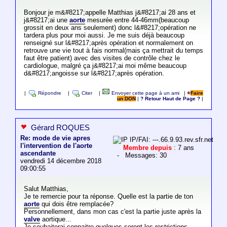
Bonjour je m&#8217;appelle Matthias j&#8217;ai 28 ans et
j&#8217;ai une
aorte
mesurée entre 44-46mm(beaucoup
grossit en deux ans seulement) donc l&#8217;opération ne
tardera plus pour moi aussi. Je me suis déjà beaucoup
renseigné sur l&#8217;après opération et normalement on
retrouve une vie tout à fais normal(mais ça mettrait du temps
faut être patient) avec des visites de contrôle chez le
cardiologue, malgré ça j&#8217;ai moi même beaucoup
d&#8217;angoisse sur l&#8217;après opération.
|
Répondre
|
Citer
|
Envoyer cette page à un ami
|
Faire
un DON
|
? Retour Haut de Page ?
|
Gérard ROQUES
Re: mode de vie apres
IP/FAI: ---.66.9.93.rev.sfr.net
l'intervention de l'aorte
Membre depuis
: 7 ans
ascendante
- Messages: 30
vendredi 14 décembre 2018
09:00:55
Salut Matthias,
Je te remercie pour ta réponse. Quelle est la partie de ton
aorte
qui dois être remplacée?
Personnellement, dans mon cas c'est la partie juste après la
valve
aortique...
Je souhaiterai connaitre quelques seront les restrictions