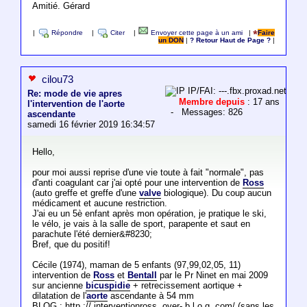
Amitié. Gérard
|
Répondre
|
Citer
|
Envoyer cette page à un ami
|
Faire
un DON
|
? Retour Haut de Page ?
|
cilou73
IP/FAI: ---.fbx.proxad.net
Re: mode de vie apres
Membre depuis
: 17 ans
l'intervention de l'aorte
- Messages: 826
ascendante
samedi 16 février 2019 16:34:57
Hello,
pour moi aussi reprise d'une vie toute à fait "normale", pas
d'anti coagulant car j'ai opté pour une intervention de
Ross
(auto greffe et greffe d'une
valve
biologique). Du coup aucun
médicament et aucune restriction.
J'ai eu un 5è enfant après mon opération, je pratique le ski,
le vélo, je vais à la salle de sport, parapente et saut en
parachute l'été dernier&#8230;
Bref, que du positif!
Cécile (1974), maman de 5 enfants (97,99,02,05, 11)
intervention de
Ross
et
Bentall
par le Pr Ninet en mai 2009
sur ancienne
bicuspidie
+ retrecissement aortique +
dilatation de l'
aorte
ascendante à 54 mm
BLOG : http :// interventionross. over- b l o g. com/ (sans les