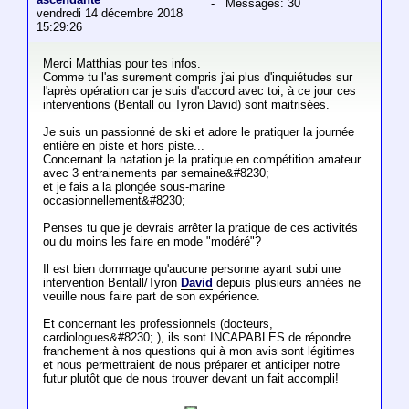
- Messages: 30
vendredi 14 décembre 2018
15:29:26
Merci Matthias pour tes infos.
Comme tu l'as surement compris j'ai plus d'inquiétudes sur
l'après opération car je suis d'accord avec toi, à ce jour ces
interventions (Bentall ou Tyron David) sont maitrisées.
Je suis un passionné de ski et adore le pratiquer la journée
entière en piste et hors piste...
Concernant la natation je la pratique en compétition amateur
avec 3 entrainements par semaine&#8230;
et je fais a la plongée sous-marine
occasionnellement&#8230;
Penses tu que je devrais arrêter la pratique de ces activités
ou du moins les faire en mode "modéré"?
Il est bien dommage qu'aucune personne ayant subi une
intervention Bentall/Tyron
David
depuis plusieurs années ne
veuille nous faire part de son expérience.
Et concernant les professionnels (docteurs,
cardiologues&#8230;.), ils sont INCAPABLES de répondre
franchement à nos questions qui à mon avis sont légitimes
et nous permettraient de nous préparer et anticiper notre
futur plutôt que de nous trouver devant un fait accompli!