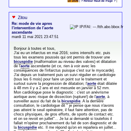
un DON
|
? Retour Haut de Page ?
|
Zitou
Re: mode de vie apres
IP/FAI: ---.ftth.abo.bbox.fr
l'intervention de l'aorte
ascendante
mardi 11 mai 2021 23:47:51
Bonjour à toutes et tous,
J'ai eu un infarctus en mai 2016; soins intensifs etc. puis
tous les examens poussés qui ont permis de trouver une
bicuspidie
(malformation au niveau des valves) et dilatation
de l'
aorte
ascendante (et ce, rien à voir avec les
conséquences de l'infarctus puisque c'est sur le myocarde).
J'ai depuis un traitement puis un suivi régulier en cardiologie
(tous les 6 mois) pour faire un point sur le traitement et
surtout suivre la progression de dilatation; l'
aorte
était dilatée
à 48 mm il y a 2 ans et est mesurée en janvier à 52 mm.
Mon cardiologue pose le diagnostic : c'est un anévrisme
aortique avec risque de dissection (rupture!) de l'
aorte
, à
surveiller aussi du fait de la
bicuspidie
. A la dernière
consultation, le cardiologue dit " je pense que nous n'avons
pas atteint le seuil opératoire, il faut faire attention, pas de
chocs physiques, de gros efforts, de sports de contact etc.
et on se revoit en juillet"... Je lui ai demandé si toutefois il
fallait m'opérer prochainement du fait de son diagnostic et de
la
bicuspidie
etc. Il me répond qu'on en reparlera en juillet...