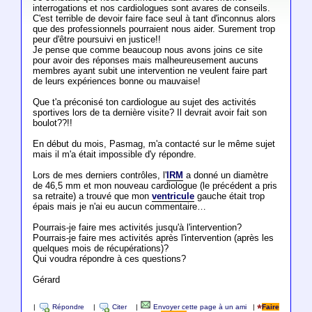
interrogations et nos cardiologues sont avares de conseils.
C'est terrible de devoir faire face seul à tant d'inconnus alors
que des professionnels pourraient nous aider. Surement trop
peur d'être poursuivi en justice!!
Je pense que comme beaucoup nous avons joins ce site
pour avoir des réponses mais malheureusement aucuns
membres ayant subit une intervention ne veulent faire part
de leurs expériences bonne ou mauvaise!
Que t'a préconisé ton cardiologue au sujet des activités
sportives lors de ta dernière visite? Il devrait avoir fait son
boulot??!!
En début du mois, Pasmag, m'a contacté sur le même sujet
mais il m'a était impossible d'y répondre.
Lors de mes derniers contrôles, l'
IRM
a donné un diamètre
de 46,5 mm et mon nouveau cardiologue (le précédent a pris
sa retraite) a trouvé que mon
ventricule
gauche était trop
épais mais je n'ai eu aucun commentaire…
Pourrais-je faire mes activités jusqu'à l'intervention?
Pourrais-je faire mes activités après l'intervention (après les
quelques mois de récupérations)?
Qui voudra répondre à ces questions?
Gérard
|
Répondre
|
Citer
|
Envoyer cette page à un ami
|
Faire