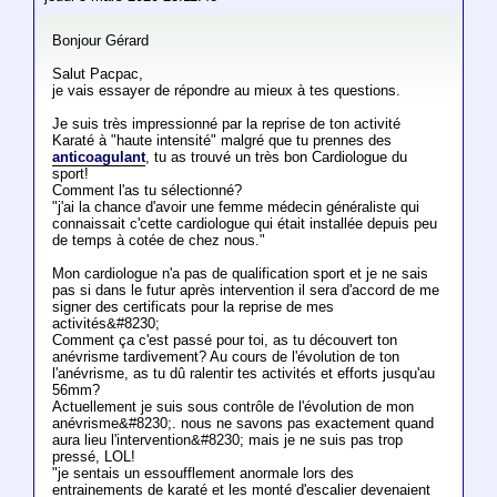
Bonjour Gérard
Salut Pacpac,
je vais essayer de répondre au mieux à tes questions.
Je suis très impressionné par la reprise de ton activité
Karaté à "haute intensité" malgré que tu prennes des
anticoagulant
, tu as trouvé un très bon Cardiologue du
sport!
Comment l'as tu sélectionné?
"j'ai la chance d'avoir une femme médecin généraliste qui
connaissait c'cette cardiologue qui était installée depuis peu
de temps à cotée de chez nous."
Mon cardiologue n'a pas de qualification sport et je ne sais
pas si dans le futur après intervention il sera d'accord de me
signer des certificats pour la reprise de mes
activités&#8230;
Comment ça c'est passé pour toi, as tu découvert ton
anévrisme tardivement? Au cours de l'évolution de ton
l'anévrisme, as tu dû ralentir tes activités et efforts jusqu'au
56mm?
Actuellement je suis sous contrôle de l'évolution de mon
anévrisme&#8230;. nous ne savons pas exactement quand
aura lieu l'intervention&#8230; mais je ne suis pas trop
pressé, LOL!
"je sentais un essoufflement anormale lors des
entrainements de karaté et les monté d'escalier devenaient