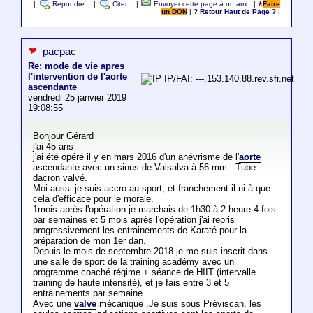
|
Répondre
|
Citer
|
Envoyer cette page à un ami
|
Faire
un DON
|
? Retour Haut de Page ?
|
pacpac
Re: mode de vie apres
l'intervention de l'aorte
IP/FAI: ---.153.140.88.rev.sfr.net
ascendante
vendredi 25 janvier 2019
19:08:55
Bonjour Gérard
j'ai 45 ans
j'ai été opéré il y en mars 2016 d'un anévrisme de l'
aorte
ascendante avec un sinus de Valsalva à 56 mm . Tube
dacron valvé.
Moi aussi je suis accro au sport, et franchement il ni à que
cela d'efficace pour le morale.
1mois après l'opération je marchais de 1h30 à 2 heure 4 fois
par semaines et 5 mois après l'opération j'ai repris
progressivement les entrainements de Karaté pour la
préparation de mon 1er dan.
Depuis le mois de septembre 2018 je me suis inscrit dans
une salle de sport de la training académy avec un
programme coaché régime + séance de HIIT (intervalle
training de haute intensité), et je fais entre 3 et 5
entrainements par semaine.
Avec une
valve
mécanique ,Je suis sous Préviscan, les