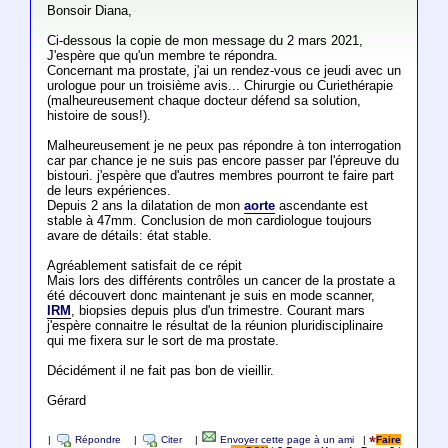
Bonsoir Diana,
Ci-dessous la copie de mon message du 2 mars 2021,
J'espère que qu'un membre te répondra.
Concernant ma prostate, j'ai un rendez-vous ce jeudi avec un
urologue pour un troisième avis... Chirurgie ou Curiethérapie
(malheureusement chaque docteur défend sa solution,
histoire de sous!).
Malheureusement je ne peux pas répondre à ton interrogation
car par chance je ne suis pas encore passer par l'épreuve du
bistouri. j'espère que d'autres membres pourront te faire part
de leurs expériences.
Depuis 2 ans la dilatation de mon
aorte
ascendante est
stable à 47mm. Conclusion de mon cardiologue toujours
avare de détails: état stable.
Agréablement satisfait de ce répit
Mais lors des différents contrôles un cancer de la prostate a
été découvert donc maintenant je suis en mode scanner,
IRM
, biopsies depuis plus d'un trimestre. Courant mars
j'espère connaitre le résultat de la réunion pluridisciplinaire
qui me fixera sur le sort de ma prostate.
Décidément il ne fait pas bon de vieillir.
Gérard
|
Répondre
|
Citer
|
Envoyer cette page à un ami
|
Faire