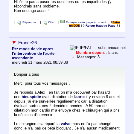
N'hésite pas a poser tes questions ou tes inquiétudes j'y
répondrais sans problème.
Bon courage aussi !
|
Répondre
|
Citer
|
Envoyer cette page à un ami
|
Faire
un DON
|
? Retour Haut de Page ?
|
France26
IP/FAI: ---.subs.proxad.net
Re: mode de vie apres
Membre depuis
: 5 ans
l'intervention de l'aorte
- Messages: 3
ascendante
mercredi 31 mars 2021 08:39:38
Bonjour à tous ,
Merci pour tous vos messages .
Je réponds à Alex , en fait on m'a découvert par hasard
une
bicuspidie
avec dilatation de l'
aorte
il y environ 8 ans et
depuis j'ai été surveillée régulièrement car la dilatation
évoluait surtout ces 2 dernières années . A 50 mm de
dilatation mon cardio m'a envoyé chez le chirurgien qui a pris
la décision d'intervenir .
Le chirurgien m'a réparé la
valve
mais ne l'a pas changé
donc je n'ai pas de béta bloquant . Je n'ai aucun médicament
.