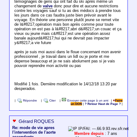
témoignages de gens qui ont fait du ski après même un
changement de
valve
donc pour dire et aucune restrictions
contre les voyages sauf si tu as des médocs à prendre tous
les jours dans ce cas faudra juste bien prévoir avant le
voyage. En théorie une personne plutôt jeune se remet vite
de l&#8217;opération mais bon après comme pour toute
opération on est pas à l&#8217;abri d&#8217;un couac et ça
vieux ou jeune mais c&#8217;est une opération assez
banale aujourd&#8217;hui qui ne devrait pas impacter
y&#8217;a vie future
après je suis moi aussi dans le floue concernant mon avenir
professionnel , je travail dans un lidl ou je porte et me
depense beaucoup et je ne sais abolument pas si je vais
pouvoir reprendre mon activité ou pas
Modifié 1 fois. Dernière modification le 14/12/18 13:20 par
desperados.
|
Répondre
|
Citer
|
Envoyer cette page à un ami
|
Faire
un DON
|
? Retour Haut de Page ?
|
Gérard ROQUES
Re: mode de vie apres
IP/FAI: ---.66.9.93.rev.sfr.net
l'intervention de l'aorte
Membre depuis
: 7 ans
ascendante