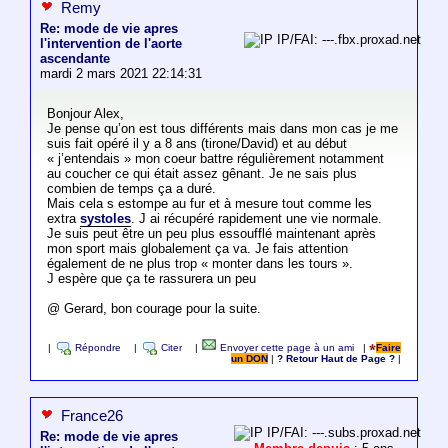
Remy
Re: mode de vie apres
IP/FAI: ---.fbx.proxad.net
l'intervention de l'aorte
ascendante
mardi 2 mars 2021 22:14:31
Bonjour Alex,
Je pense qu’on est tous différents mais dans mon cas je me
suis fait opéré il y a 8 ans (tirone/David) et au début
« j’entendais » mon coeur battre régulièrement notamment
au coucher ce qui était assez gênant. Je ne sais plus
combien de temps ça a duré.
Mais cela s estompe au fur et à mesure tout comme les
extra
systoles
. J ai récupéré rapidement une vie normale.
Je suis peut être un peu plus essoufflé maintenant après
mon sport mais globalement ça va. Je fais attention
également de ne plus trop « monter dans les tours ».
J espère que ça te rassurera un peu
@ Gerard, bon courage pour la suite.
|
Répondre
|
Citer
|
Envoyer cette page à un ami
|
Faire
un DON
|
? Retour Haut de Page ?
|
France26
IP/FAI: ---.subs.proxad.net
Re: mode de vie apres