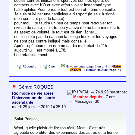
seules contres indications sportives sont les sports de
contacts avec KO et avec effort violent instantané type
haltérophilie. Pour le reste tout est bon et même conseillé.
Je suis suivi par une cardiologue du sport (la seul à signé
mon certificat pour le karaté).
pour moi, il te faudra un peu de temps pour retrouver ton
niveau de santé, mais tu peu y arrivé même faire mieux si tu
as assez de volonté, le tout est de rien lâcher....
ne t'inquiète pas, la natation la plongé le ski et les voyages
ne sont pas contre indiqué mais conseillé.
Après l'opération mon rythme cardio max était de 115
aujourd'hui il est monté à 178.
bon rétablissement
|
Répondre
|
Citer
|
Envoyer cette page à un ami
|
Faire
un DON
|
? Retour Haut de Page ?
|
Gérard ROQUES
IP/FAI: ---.74.9.93.rev.sfr.net
Re: mode de vie apres
Membre depuis
: 7 ans
l'intervention de l'aorte
- Messages: 30
ascendante
mardi 29 janvier 2019 14:35:19
Salut Pacpac,
Woof, quelle plaisir de lire ton récit, Merci! C'est très
agréable de profiter des expériences des autres et la tienne