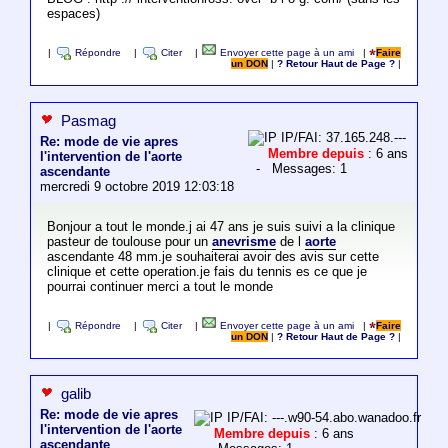
espaces)
|
Répondre
|
Citer
|
Envoyer cette page à un ami
|
Faire
un DON
|
? Retour Haut de Page ?
|
Pasmag
IP/FAI: 37.165.248.---
Re: mode de vie apres
Membre depuis
: 6 ans
l'intervention de l'aorte
- Messages: 1
ascendante
mercredi 9 octobre 2019 12:03:18
Bonjour a tout le monde.j ai 47 ans je suis suivi a la clinique
pasteur de toulouse pour un
anevrisme
de l
aorte
ascendante 48 mm.je souhaiterai avoir des avis sur cette
clinique et cette operation.je fais du tennis es ce que je
pourrai continuer merci a tout le monde
|
Répondre
|
Citer
|
Envoyer cette page à un ami
|
Faire
un DON
|
? Retour Haut de Page ?
|
galib
Re: mode de vie apres
IP/FAI: ---.w90-54.abo.wanadoo.fr
l'intervention de l'aorte
Membre depuis
: 6 ans
ascendante