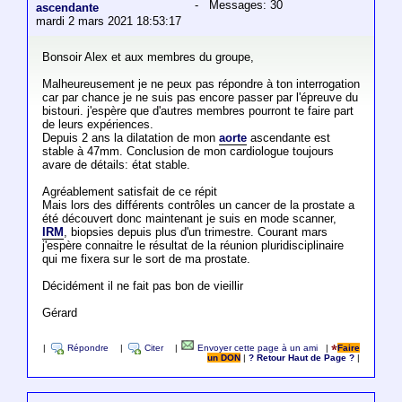
- Messages: 30
ascendante
mardi 2 mars 2021 18:53:17
Bonsoir Alex et aux membres du groupe,
Malheureusement je ne peux pas répondre à ton interrogation
car par chance je ne suis pas encore passer par l'épreuve du
bistouri. j'espère que d'autres membres pourront te faire part
de leurs expériences.
Depuis 2 ans la dilatation de mon
aorte
ascendante est
stable à 47mm. Conclusion de mon cardiologue toujours
avare de détails: état stable.
Agréablement satisfait de ce répit
Mais lors des différents contrôles un cancer de la prostate a
été découvert donc maintenant je suis en mode scanner,
IRM
, biopsies depuis plus d'un trimestre. Courant mars
j'espère connaitre le résultat de la réunion pluridisciplinaire
qui me fixera sur le sort de ma prostate.
Décidément il ne fait pas bon de vieillir
Gérard
|
Répondre
|
Citer
|
Envoyer cette page à un ami
|
Faire
un DON
|
? Retour Haut de Page ?
|