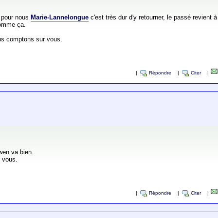
s pour nous
Marie-Lannelongue
c'est très dur d'y retourner, le passé revient 
comme ça.
ous comptons sur vous.
|
Répondre
|
Citer
|
wen va bien.
r vous.
|
Répondre
|
Citer
|