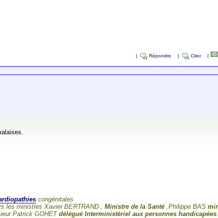
|
Répondre
|
Citer
|
malaises.
ardiopathies
congénitales
ieurs les ministres Xavier BERTRAND ,
Ministre de la Santé
,Philippe BAS
min
nsieur Patrick GOHET
délégué Interministériel aux personnes handicapées