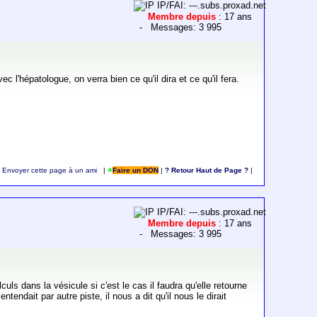
IP/FAI: ---.subs.proxad.net
Membre depuis
: 17 ans
- Messages: 3 995
c l'hépatologue, on verra bien ce qu'il dira et ce qu'il fera.
Envoyer cette page à un ami
|
Faire un DON
|
? Retour Haut de Page ?
|
IP/FAI: ---.subs.proxad.net
Membre depuis
: 17 ans
- Messages: 3 995
s dans la vésicule si c'est le cas il faudra qu'elle retourne
tendait par autre piste, il nous a dit qu'il nous le dirait