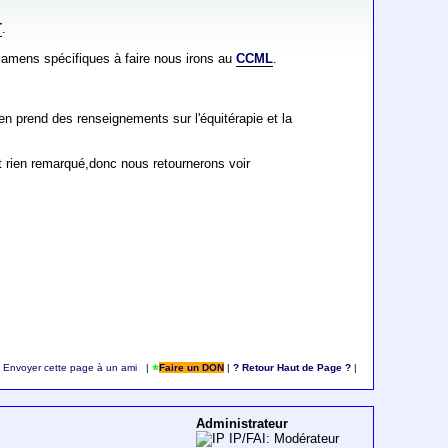
T
.
 examens spécifiques à faire nous irons au
CCML
.
n prend des renseignements sur l'équitérapie et la
nt rien remarqué,donc nous retournerons voir
Envoyer cette page à un ami
|
Faire un DON
|
? Retour Haut de Page ?
|
Administrateur
IP/FAI: Modérateur