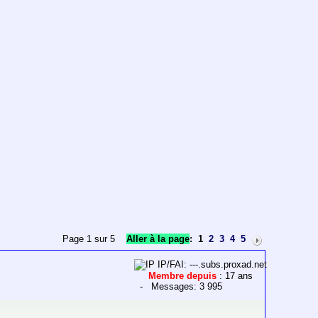
Page 1 sur 5
Aller à la page
:
1
2
3
4
5
IP/FAI: ---.subs.proxad.net
Membre depuis
: 17 ans
- Messages: 3 995