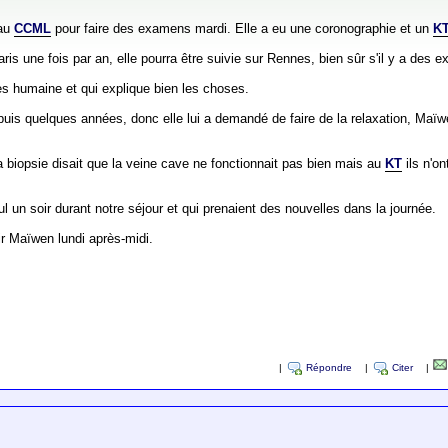
 au
CCML
pour faire des examens mardi. Elle a eu une coronographie et un
K
aris une fois par an, elle pourra être suivie sur Rennes, bien sûr s'il y a des
très humaine et qui explique bien les choses.
uis quelques années, donc elle lui a demandé de faire de la relaxation, Maïwe
la biopsie disait que la veine cave ne fonctionnait pas bien mais au
KT
ils n'o
 un soir durant notre séjour et qui prenaient des nouvelles dans la journée.
ir Maïwen lundi après-midi.
|
Répondre
|
Citer
|