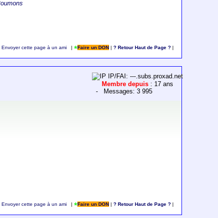
 Poumons
Envoyer cette page à un ami
|
Faire un DON
|
? Retour Haut de Page ?
|
IP/FAI: ---.subs.proxad.net
Membre depuis
: 17 ans
- Messages: 3 995
Envoyer cette page à un ami
|
Faire un DON
|
? Retour Haut de Page ?
|