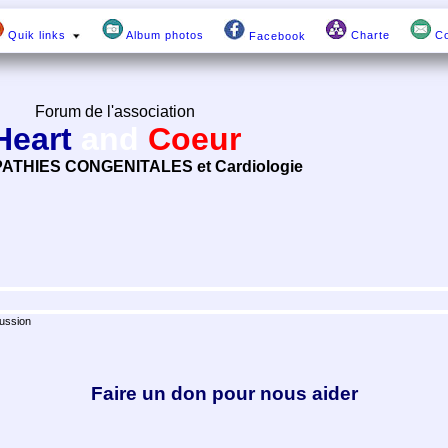
Quik links
Album photos
Charte
Co
Facebook
Forum de l'association
Heart
and
Coeur
ATHIES CONGENITALES et Cardiologie
ussion
Faire un don pour nous aider