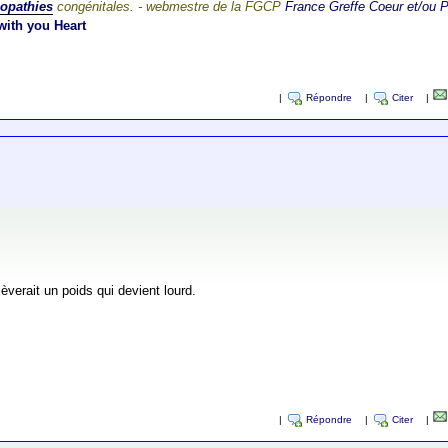
iopathies
congénitales. - webmestre de la FGCP
France Greffe Coeur et/ou
with you Heart
|
Répondre
|
Citer
|
lèverait un poids qui devient lourd.
|
Répondre
|
Citer
|