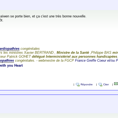
Maïwen se porte bien, et ça c'est une très bonne nouvelle.
ôt.
ardiopathies
congénitales
ieurs les ministres Xavier BERTRAND ,
Ministre de la Santé
,Philippe BAS
min
nsieur Patrick GOHET
délégué Interministériel aux personnes handicapées
iopathies
congénitales. - webmestre de la FGCP
France Greffe Coeur et/ou
with you Heart
|
Répondre
|
Citer
|