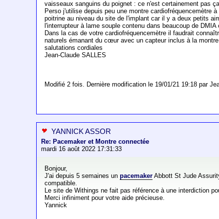
vaisseaux sanguins du poignet : ce n'est certainement pas ça 
Perso j'utilise depuis peu une montre cardiofréquencemètre à f
poitrine au niveau du site de l'implant car il y a deux petits 
l'interrupteur à lame souple contenu dans beaucoup de DMI
Dans la cas de votre cardiofréquencemètre il faudrait connaîtr
naturels émanant du cœur avec un capteur inclus à la montre
salutations cordiales
Jean-Claude SALLES
Modifié 2 fois. Dernière modification le 19/01/21 19:18 par 
YANNICK ASSOR
Re: Pacemaker et Montre connectée
mardi 16 août 2022 17:31:33
Bonjour,
J'ai depuis 5 semaines un
pacemaker
Abbott St Jude Assurit
compatible.
Le site de Withings ne fait pas référence à une interdiction 
Merci infiniment pour votre aide précieuse.
Yannick