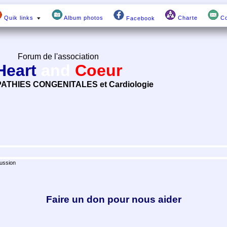
Quik links
Album photos
Charte
Co
Facebook
Forum de l'association
Heart
and
Coeur
ATHIES CONGENITALES et Cardiologie
ussion
Faire un don pour nous aider