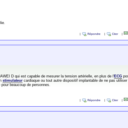
lie.
|
Répondre
|
Citer
|
WEI D qui est capable de mesurer la tension artérielle, en plus de l'
ECG
pos
un
stimulateur
cardiaque ou tout autre dispositif implantable de ne pas utiliser
le pour beaucoup de personnes.
|
Répondre
|
Citer
|