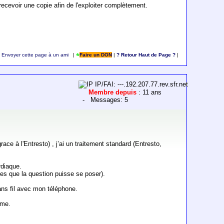
 recevoir une copie afin de l'exploiter complètement.
Envoyer cette page à un ami
|
Faire un DON
|
? Retour Haut de Page ?
|
IP/FAI: ---.192.207.77.rev.sfr.net
Membre depuis
: 11 ans
- Messages: 5
e à l'Entresto) , j’ai un traitement standard (Entresto,
rdiaque.
ges que la question puisse se poser).
ans fil avec mon téléphone.
ème.