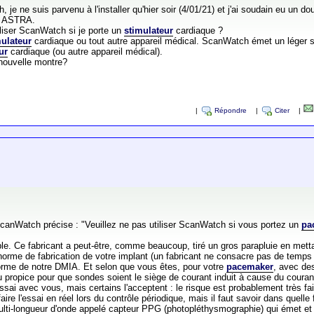
je ne suis parvenu à l'installer qu'hier soir (4/01/21) et j'ai soudain eu un do
C ASTRA.
tiliser ScanWatch si je porte un
stimulateur
cardiaque ?
mulateur
cardiaque ou tout autre appareil médical. ScanWatch émet un léger sig
ur
cardiaque (ou autre appareil médical).
 nouvelle montre?
|
Répondre
|
Citer
|
canWatch précise : "Veuillez ne pas utiliser ScanWatch si vous portez un
pa
table. Ce fabricant a peut-être, comme beaucoup, tiré un gros parapluie en metta
 la norme de fabrication de votre implant (un fabricant ne consacre pas de temp
norme de notre DMIA. Et selon que vous êtes, pour votre
pacemaker
, avec de
u propice pour que sondes soient le siège de courant induit à cause du courant
essai avec vous, mais certains l'acceptent : le risque est probablement très fa
faire l'essai en réel lors du contrôle périodique, mais il faut savoir dans quel
ti-longueur d'onde appelé capteur PPG (photopléthysmographie) qui émet et m