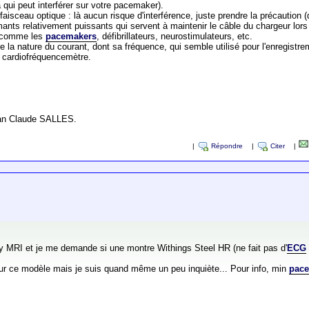
qui peut interférer sur votre pacemaker).
aisceau optique : là aucun risque d'interférence, juste prendre la précaution (q
aimants relativement puissants qui servent à maintenir le câble du chargeur lor
A comme les
pacemakers
, défibrillateurs, neurostimulateurs, etc.
e la nature du courant, dont sa fréquence, qui semble utilisé pour l'enregistrem
 cardiofréquencemètre.
Jean Claude SALLES.
|
Répondre
|
Citer
|
y MRI et je me demande si une montre Withings Steel HR (ne fait pas d'
ECG
pour ce modèle mais je suis quand même un peu inquiète... Pour info, min
pac