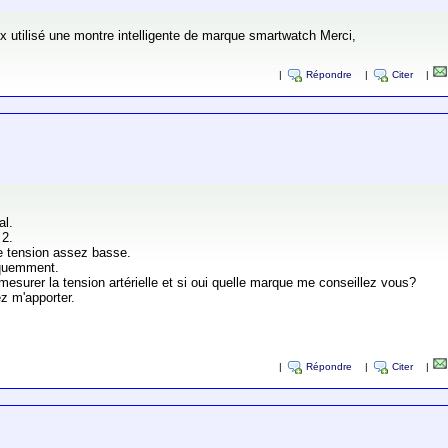
tilisé une montre intelligente de marque smartwatch Merci,
|
Répondre
|
Citer
|
al.
 2.
ne tension assez basse.
réquemment.
esurer la tension artérielle et si oui quelle marque me conseillez vous?
z m'apporter.
|
Répondre
|
Citer
|