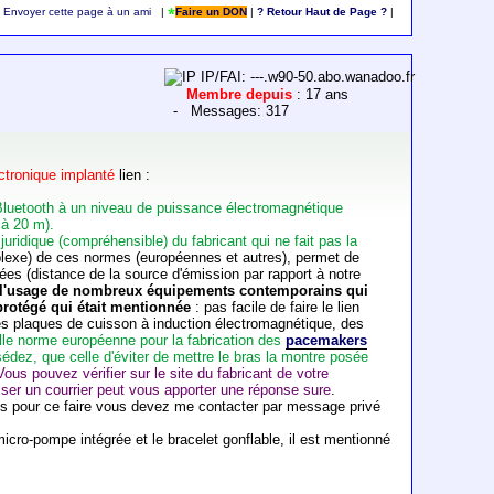
Envoyer cette page à un ami
|
Faire un DON
|
? Retour Haut de Page ?
|
IP/FAI: ---.w90-50.abo.wanadoo.fr
Membre depuis
: 17 ans
- Messages: 317
ectronique implanté
lien :
s Bluetooth à un niveau de puissance électromagnétique
 à 20 m).
juridique (compréhensible) du fabricant qui ne fait pas la
omplexe) de ces normes (européennes et autres), permet de
sées (distance de la source d'émission par rapport à notre
ur l'usage de nombreux équipements contemporains qui
 protégé qui était mentionnée
: pas facile de faire le lien
es plaques de cuisson à induction électromagnétique, des
lle norme européenne pour la fabrication des
pacemakers
sédez, que celle d'éviter de mettre le bras la montre posée
Vous pouvez vérifier sur le site du fabricant de votre
resser un courrier peut vous apporter une réponse sure
.
mais pour ce faire vous devez me contacter par message privé
micro-pompe intégrée et le bracelet gonflable, il est mentionné