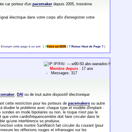
ute car porteur d'un
pacemaker
depuis 2005, troisième
nal électrique dans votre corps afin d'enregistrer votre
Envoyer cette page à un ami
|
Faire un DON
|
? Retour Haut de Page ?
|
IP/FAI: ---.w90-50.abo.wanadoo.fr
Membre depuis
: 17 ans
- Messages: 317
cemaker
,
DAI
ou de tout autre dispositif électronique
nt cette restriction pour les porteurs de
pacemakers
ou autre
s à étudier le problème avec chaque type et modèle d'implant :
s sondes en mode bipolaires ou non, le risque n'est pas le
 que votre cardiofréquencemètre doit faire circuler dans le
ible qu'une interférence se produise.
le fonction votre montre SanWatch fait circuler du courant (pour
esure les réflexions rouges et infrarouges sur les