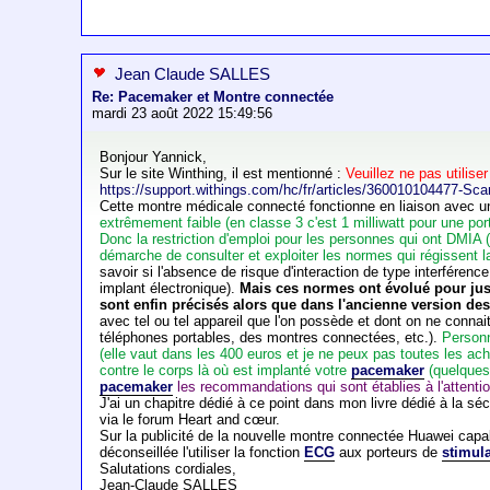
Jean Claude SALLES
Re: Pacemaker et Montre connectée
mardi 23 août 2022 15:49:56
Bonjour Yannick,
Sur le site Winthing, il est mentionné :
Veuillez ne pas utilis
https://support.withings.com/hc/fr/articles/360010104477-Scan
Cette montre médicale connecté fonctionne en liaison avec un
extrêmement faible (en classe 3 c'est 1 milliwatt pour une p
Donc la restriction d'emploi pour les personnes qui ont DMIA (
démarche de consulter et exploiter les normes qui régissent l
savoir si l'absence de risque d'interaction de type interféren
implant électronique).
Mais ces normes ont évolué pour jus
sont enfin précisés alors que dans l'ancienne version des
avec tel ou tel appareil que l'on possède et dont on ne conn
téléphones portables, des montres connectées, etc.).
Personn
(elle vaut dans les 400 euros et je ne peux pas toutes les ach
contre le corps là où est implanté votre
pacemaker
(quelques 
pacemaker
les recommandations qui sont établies à l'attention
J'ai un chapitre dédié à ce point dans mon livre dédié à la s
via le forum Heart and cœur.
Sur la publicité de la nouvelle montre connectée Huawei capabl
déconseillée l'utiliser la fonction
ECG
aux porteurs de
stimul
Salutations cordiales,
Jean-Claude SALLES