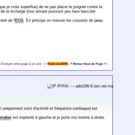
ue je crois superflue) de ne pas placer le poignet contre la
s de la recharge (tout aimant puissant peu faire basculer
ent de l'
ECG
. En principe on mesure les courants de peau
Envoyer cette page à un ami
|
Faire un DON
|
? Retour Haut de Page ?
|
IP/FAI: ---.adsl196-8.iam.net.ma
/ uniquement suivi d'activité et fréquence cardiaque) est
emaker
est implanté à gauche et je porte ma montre à droite.