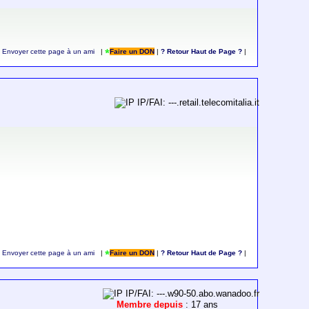
Envoyer cette page à un ami
|
Faire un DON
|
? Retour Haut de Page ?
|
IP/FAI: ---.retail.telecomitalia.it
Envoyer cette page à un ami
|
Faire un DON
|
? Retour Haut de Page ?
|
IP/FAI: ---.w90-50.abo.wanadoo.fr
Membre depuis
: 17 ans