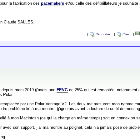
our la fabrication des
pacemakers
et/ou celle des défibrillateurs je souhaite
Jean Claude SALLES.
|
Répondre
|
Citer
|
fic depuis mars 2019 (j'avais une
FEVG
de 25% qui est remontée, notamment grac
s Polar.
’ai remplacée par une Polar Vantage V2. Les deux me mesurent mon rythme ca
ndre problème lié à ma montre. (j’ignorais avant la lecture de ce fil de messa
 relié à mon Macintosh (ce qui la charge en même temps) soit en connexion s
r avec son support, j’ai ma montre au poignet, cela n’a jamais posé de probl
ing