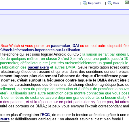
|
Répondre
|
Citer
|
er ScanWatch si vous portez un
pacemaker
,
DAI
ou de tout autre dispositif él
Watch-Informations-importantes-sur-l-utilisation
 téléphone qui est sous logiciel Android ou iOS :
la liaison se fait par onde
ortée de quelques mètres, en classe 2 c'est 2,5 mW pour une portée jusqu'à 10
pacemaker, défibrillateur, etc.) est très vraisemblablement un grand parapluie 
a fabrication des
pacemakers
et autres DMIA
. Seule l'exploitation (c'est c
ce électromagnétique est assuré et qui plus dans des conditions qui sont préci
tement imposer plus clairement l'absence de risque d'interférence po
 normes, c'était surtout la fréquence contre laquelle le DMIA devait être
ait pas les caractéristiques des émissions de champ électromagnétique (cas d
ellement, au nom du principe de précaution et à défaut de posséder la nouve
eter), j'utiliserais sans autre restriction cette montre connectée que vous pos
5 centimètres de distance assure déjà une grande sécurité, si besoin était)
.
 des patients, et si la réponse sur ce point particulier n'y figure pas, lui ad
écurité des porteurs de DMIA,; je peux vous envoyer l'extrait correspondant 
e en plus d'enregistrer l'
ECG
, de mesurer la tension artérielles grâce à une 
ateurs
et défibrillateurs cardiaques : on aimerait savoir si c'est bien fondé !