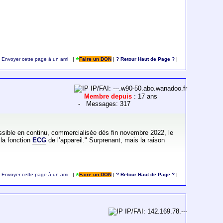
Envoyer cette page à un ami
|
Faire un DON
|
? Retour Haut de Page ?
|
IP/FAI: ---.w90-50.abo.wanadoo.fr
Membre depuis
: 17 ans
- Messages: 317
sible en continu, commercialisée dès fin novembre 2022, le
 la fonction
ECG
de l’appareil." Surprenant, mais la raison
Envoyer cette page à un ami
|
Faire un DON
|
? Retour Haut de Page ?
|
IP/FAI: 142.169.78.---