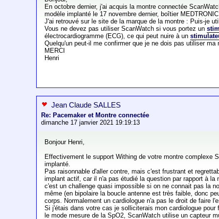
En octobre dernier, j'ai acquis la montre connectée ScanWatch, 
modèle implanté le 17 novembre dernier, boîtier MEDTRONI
J'ai retrouvé sur le site de la marque de la montre : Puis-je u
Vous ne devez pas utiliser ScanWatch si vous portez un
sti
électrocardiogramme (ECG), ce qui peut nuire à un
stimulate
Quelqu'un peut-il me confirmer que je ne dois pas utiliser ma
MERCI
Henri
Jean Claude SALLES
Re: Pacemaker et Montre connectée
dimanche 17 janvier 2021 19:19:13
Bonjour Henri,
Effectivement le support Withing de votre montre complexe S
implanté.
Pas raisonnable d'aller contre, mais c'est frustrant et regret
implant actif, car il n'a pas étudié la question par rapport à
c'est un challenge quasi impossible si on ne connait pas la 
même (en bipolaire la boucle antenne est très faible, donc pe
corps. Normalement un cardiologue n'a pas le droit de faire l'
Si j'étais dans votre cas je solliciterais mon cardiologue pour 
le mode mesure de la SpO2, ScanWatch utilise un capteur mul