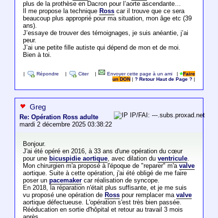
plus de la prothèse en Dacron pour l’aorte ascendante…
Il me propose la technique
Ross
car il trouve que ce sera
beaucoup plus approprié pour ma situation, mon âge etc (39
ans).
J’essaye de trouver des témoignages, je suis anéantie, j’ai
peur.
J’ai une petite fille autiste qui dépend de mon et de moi.
Bien à toi.
|
Répondre
|
Citer
|
Envoyer cette page à un ami
|
Faire
un DON
|
? Retour Haut de Page ?
|
Greg
IP/FAI: ---.subs.proxad.net
Re: Opération Ross adulte
mardi 2 décembre 2025 03:38:22
Bonjour.
J'ai été opéré en 2016, à 33 ans d'une opération du cœur
pour une
bicuspidie aortique
, avec dilation du
ventricule
.
Mon chirurgien m'a proposé à l'époque de "reparer" m'a
valve
aortique. Suite à cette opération, j'ai été obligé de me faire
poser un
pacemaker
car réalisation de syncope.
En 2018, la réparation n'était plus suffisante, et je me suis
vu proposé une opération de
Ross
pour remplacer ma
valve
aortique défectueuse. L'opération s'est très bien passée.
Rééducation en sortie d'hôpital et retour au travail 3 mois
après.