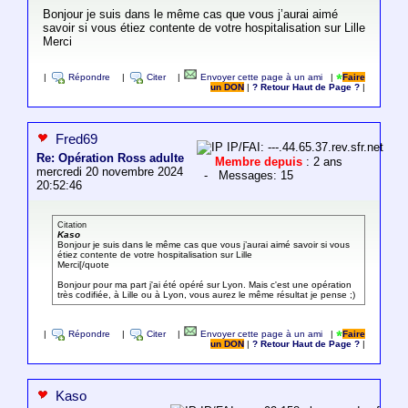
Bonjour je suis dans le même cas que vous j’aurai aimé
savoir si vous étiez contente de votre hospitalisation sur Lille
Merci
|
Répondre
|
Citer
|
Envoyer cette page à un ami
|
Faire
un DON
|
? Retour Haut de Page ?
|
Fred69
IP/FAI: ---.44.65.37.rev.sfr.net
Re: Opération Ross adulte
Membre depuis
: 2 ans
mercredi 20 novembre 2024
- Messages: 15
20:52:46
Citation
Kaso
Bonjour je suis dans le même cas que vous j’aurai aimé savoir si vous
étiez contente de votre hospitalisation sur Lille
Merci[/quote
Bonjour pour ma part j'ai été opéré sur Lyon. Mais c'est une opération
très codifiée, à Lille ou à Lyon, vous aurez le même résultat je pense ;)
|
Répondre
|
Citer
|
Envoyer cette page à un ami
|
Faire
un DON
|
? Retour Haut de Page ?
|
Kaso