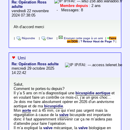
IP/FAI: ---.w92-158.abo.wanadoo.fr
Re: Opération Ross
Membre depuis
: 2 ans
adulte
- Messages: 8
vendredi 22 novembre
2024 07:38:05
Ah d’accord merci
|
Répondre
|
Citer
|
Envoyer cette page à un ami
|
Faire
un DON
|
? Retour Haut de Page ?
|
Umi
Re: Opération Ross adulte
IP/FAI: ---.access.telenet.be
mercredi 29 octobre 2025
14:22:42
Salut,
Comment te portes-tu depuis?
Il y’a 5 ans on m’a diagnostiqué une
bicuspidie aortique
et
en voulant faire un contrôle ce mois-ci, j’ai un gros choc…
Je dois me faire absolument opérer en 2026 d’un anévrisme
aortique et de ma
bicuspidie
.
Mon
aorte
est à 45 mm, ce qui n’est pas urgent mais la
régurgitation à cause de la
valve
bicuspide est importante
donc il faut apparemment intervenir car ça ne m’aidera pas
d’attendre pour faire l’opération.
Il m’a expliqué la
valve
mécanique, la
valve
biologique en