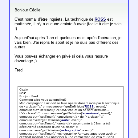
Bonjour Cécile,
C'est normal d'être inquiets. La technique de
ROSS
est
maîtrisée, il n'y a aucune crainte à avoir (facile à dire je sais
!)
Aujourd'hui après 1 an et quelques mois après l'opération, je
vais bien. J'ai repris le sport et je ne suis pas différent des
autres.
Vous pouvez échanger en privé si cela vous rassure
davantage ;)
Fred
Citation
CKV
Bonjour Fred
Comment allez vous aujourd'hui?
Mon compagnon Luc doit se faire operer dans 1 mois par la technique
de <a class="tt" onmouseover="getDefinition('
ROSS
', event);"
onmouseout="setTimer();">ROSS</a> et on se sent demunis...
L'<a class="tt" onmouseover="getDefinition('
anevrisme
', event);"
onmouseout="setTimer();">anevrisme</a> de l'<a class="tt"
onmouseover="getDefinition('
aorte
', event);"
onmouseout="setTimer();">aorte</a> ascendante à 53mm a été
découvert à l'occasion d'une <a class="tt"
onmouseover="getDefinition('
echographie
', event);"
onmouseout="setTimer();">echographie</a> cardiaque pour avoir un
certificat medical pour participer à une competition de velo !!! Sans