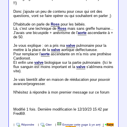
!!)
Donc j'ajoute un peu de contenu pour ceux qui ont des
questions, vont se faire opérer ou qui souhaitent en parler ;)
D'habitude on parle de
Ross
pour les bébés.
Là, c'est une technique de
Ross
mais sans greffe humaine...
J'avais une bicuspide + anévrisme de l'
aorte
ascendante à +
de 50.
Je vous explique : on a pris ma
valve
pulmonaire pour la
mettre à la place de la
valve
aortique deffectueuse.
Pour remplacer l'
aorte
ascendante on m'a mis une prothèse
Cardioroot.
Et enfin une
valve
biologique sur la partie pulmonaire. (Ici le
flux sanguin est moins important et la
valve
s'abîmera moins
vite).
Je vais bientôt aller en maison de rééducation pour pouvoir
avancer/progresser.
N'hésitez à répondre à mon premier message sur ce forum
Modifié 1 fois. Dernière modification le 12/10/23 15:42 par
Fred69.
|
Répondre
|
Citer
|
Envoyer cette page à un ami
|
Faire