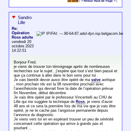
un DON
|
? Retour Haut de Page ?
|
Sandro
Lille
Re:
Opération
IP/FAI: ---.90-64-87.adsl-dyn.isp.belgacom.be
Ross adulte
vendredi 20
octobre 2023
14:22:51
Bonjour Fred,
je viens de trouver ton témoignage après de nombreuses
recherches sur le sujet , j’espère que tout s’est bien passé et
que ça continue à aller dans le bon sens pour toi .
Je vais bientôt devoir aussi être opéré de ma
valve
aortique
, mon prochain rdv est la 08 novembre prochain avec
l’anesthésiste qui devrait fixer la date de l’opération prévue
fin Novembre, début décembre.
Je vais être opéré par le professeur Vincentelli au CHU de
Lille qui me suggère la technique de
Ross
, je viens d’avoir
48 ans et ce sera la première fois de ma vie que je vais être
opéré, je ne te cache pas l’angoisse permanente depuis
l’annonce du diagnostic.
Je viens vers toi en en espérant trouver un peu de sérénité
concernant cette opération qui arrive à grands pas et
pourtant …