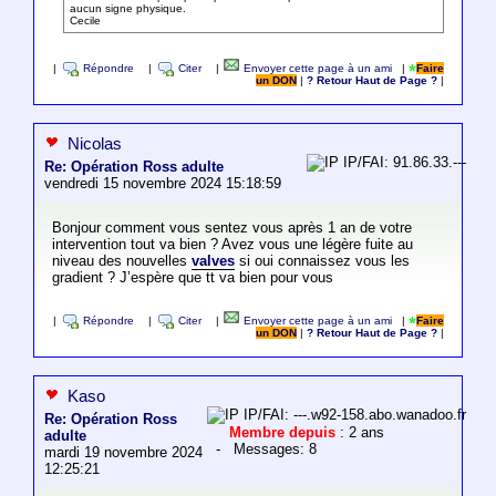
aucun signe physique.
Cecile
|
Répondre
|
Citer
|
Envoyer cette page à un ami
|
Faire
un DON
|
? Retour Haut de Page ?
|
Nicolas
IP/FAI: 91.86.33.---
Re: Opération Ross adulte
vendredi 15 novembre 2024 15:18:59
Bonjour comment vous sentez vous après 1 an de votre
intervention tout va bien ? Avez vous une légère fuite au
niveau des nouvelles
valves
si oui connaissez vous les
gradient ? J’espère que tt va bien pour vous
|
Répondre
|
Citer
|
Envoyer cette page à un ami
|
Faire
un DON
|
? Retour Haut de Page ?
|
Kaso
IP/FAI: ---.w92-158.abo.wanadoo.fr
Re: Opération Ross
Membre depuis
: 2 ans
adulte
- Messages: 8
mardi 19 novembre 2024
12:25:21