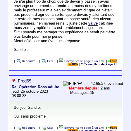
Je n’ai plus trop de choix que de devoir y passer, j avais
envisagé un moment d attendre au moins des symptômes
mais le professeur m’a bien évidemment dit que ce n’était
pas prudent d agir de la sorte, que je devais y aller tant que
le reste de mes organes sont en bonne santé, rien niveau
pulmonaires, rien niveau reins… juste cette
valve
calcifiée
mais zéro symptômes, c est terriblement angoissant .
Si tu pouvais me partager ton expérience ce serait peut-être
plus facile pour moi je pense.
Merci déjà pour une éventuelle réponse .
Sandro .
|
Répondre
|
Citer
|
Envoyer cette page à un ami
|
Faire
un DON
|
? Retour Haut de Page ?
|
Fred69
IP/FAI: ---.42.65.37.rev.sfr.net
Re: Opération Ross adulte
Membre depuis
: 2 ans
jeudi 26 octobre 2023
- Messages: 15
08:08:33
Bonjour Sandro,
Oui sans problème
|
Répondre
|
Citer
|
Envoyer cette page à un ami
|
Faire
un DON
|
? Retour Haut de Page ?
|