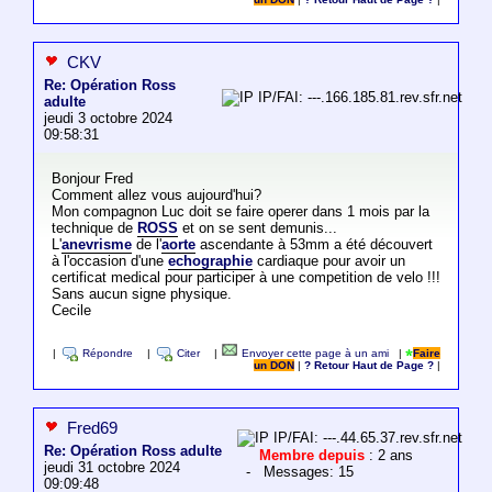
CKV
Re: Opération Ross
IP/FAI: ---.166.185.81.rev.sfr.net
adulte
jeudi 3 octobre 2024
09:58:31
Bonjour Fred
Comment allez vous aujourd'hui?
Mon compagnon Luc doit se faire operer dans 1 mois par la
technique de
ROSS
et on se sent demunis...
L'
anevrisme
de l'
aorte
ascendante à 53mm a été découvert
à l'occasion d'une
echographie
cardiaque pour avoir un
certificat medical pour participer à une competition de velo !!!
Sans aucun signe physique.
Cecile
|
Répondre
|
Citer
|
Envoyer cette page à un ami
|
Faire
un DON
|
? Retour Haut de Page ?
|
Fred69
IP/FAI: ---.44.65.37.rev.sfr.net
Re: Opération Ross adulte
Membre depuis
: 2 ans
jeudi 31 octobre 2024
- Messages: 15
09:09:48