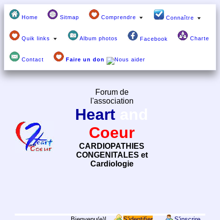
Home
Sitmap
Comprendre
Connaître
Quik links
Album photos
Charte
Facebook
Contact
Faire un don
Forum de
l'association
Heart
and
Coeur
CARDIOPATHIES
CONGENITALES et
Cardiologie
Bienvenu(e)!
S'identifier
S'inscrire