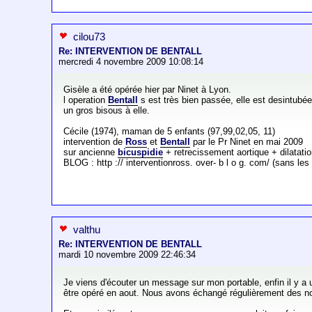
cilou73
Re: INTERVENTION DE BENTALL
mercredi 4 novembre 2009 10:08:14
Gisèle a été opérée hier par Ninet à Lyon.
l operation
Bentall
s est très bien passée, elle est desintubé
un gros bisous à elle.
Cécile (1974), maman de 5 enfants (97,99,02,05, 11)
intervention de
Ross
et
Bentall
par le Pr Ninet en mai 2009
sur ancienne
bicuspidie
+ retrecissement aortique + dilatation
BLOG : http :// interventionross. over- b l o g. com/ (sans le
valthu
Re: INTERVENTION DE BENTALL
mardi 10 novembre 2009 22:46:34
Je viens d'écouter un message sur mon portable, enfin il y a
être opéré en aout. Nous avons échangé régulièrement des nouv