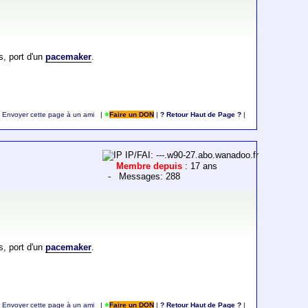
s, port d'un
pacemaker
.
Envoyer cette page à un ami
|
Faire un DON
|
? Retour Haut de Page ?
|
IP/FAI: ---.w90-27.abo.wanadoo.fr
Membre depuis
: 17 ans
- Messages: 288
s, port d'un
pacemaker
.
Envoyer cette page à un ami
|
Faire un DON
|
? Retour Haut de Page ?
|