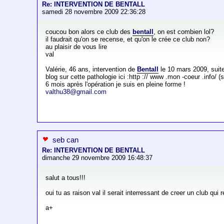
Re: INTERVENTION DE BENTALL
samedi 28 novembre 2009 22:36:28
coucou bon alors ce club des
bentall
, on est combien lol?
il faudrait qu'on se recense, et qu'on le crée ce club non?
au plaisir de vous lire
val
Valérie, 46 ans, intervention de
Bentall
le 10 mars 2009, sui
blog sur cette pathologie ici :http :// www .mon -coeur .info/ 
6 mois après l'opération je suis en pleine forme !
valthu38@gmail.com
seb can
Re: INTERVENTION DE BENTALL
dimanche 29 novembre 2009 16:48:37
salut a tous!!!
oui tu as raison val il serait interressant de creer un club qu
a+