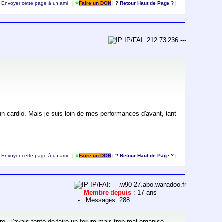
Envoyer cette page à un ami
|
Faire un DON
|
? Retour Haut de Page ?
|
IP/FAI: 212.73.236.---
d'un cardio. Mais je suis loin de mes performances d'avant, tant
Envoyer cette page à un ami
|
Faire un DON
|
? Retour Haut de Page ?
|
IP/FAI: ---.w90-27.abo.wanadoo.fr
Membre depuis
: 17 ans
- Messages: 288
e...j'avais tenté de faire un forum mais trop mal organisé