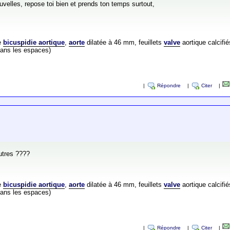
velles, repose toi bien et prends ton temps surtout,
te
bicuspidie aortique
,
aorte
dilatée à 46 mm, feuillets
valve
aortique calcifié
(sans les espaces)
|
Répondre
|
Citer
|
utres ????
te
bicuspidie aortique
,
aorte
dilatée à 46 mm, feuillets
valve
aortique calcifié
(sans les espaces)
|
Répondre
|
Citer
|