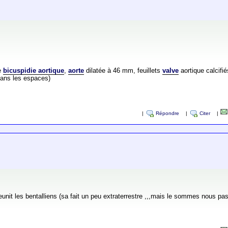
te
bicuspidie aortique
,
aorte
dilatée à 46 mm, feuillets
valve
aortique calcifié
(sans les espaces)
|
Répondre
|
Citer
|
i reunit les bentalliens (sa fait un peu extraterrestre ,,,mais le sommes nous p