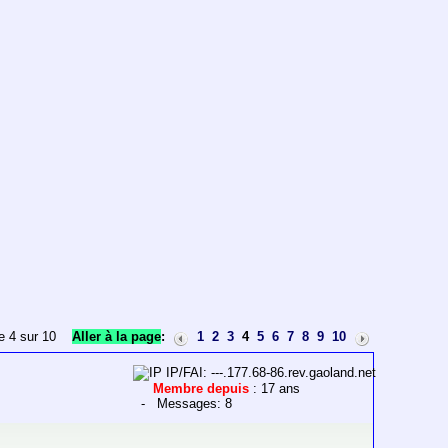
e 4 sur 10
Aller à la page
:
1
2
3
4
5
6
7
8
9
10
IP/FAI: ---.177.68-86.rev.gaoland.net
Membre depuis
: 17 ans
- Messages: 8