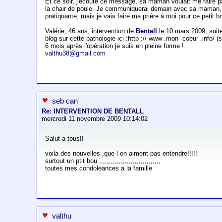
Et ce soir, j'écoute ce message, sa maman voulait me faire pa
la chair de poule. Je communiquerai demain avec sa maman, mai
pratiquante, mais je vais faire ma prière à moi pour ce petit
Valérie, 46 ans, intervention de
Bentall
le 10 mars 2009, sui
blog sur cette pathologie ici :http :// www .mon -coeur .info/ 
6 mois après l'opération je suis en pleine forme !
valthu38@gmail.com
seb can
Re: INTERVENTION DE BENTALL
mercredi 11 novembre 2009 10:14:02
Salut a tous!!
voila des nouvelles ,que l on aiment pas entendre!!!!!
surtout un ptit bou ,,,,,,,,,,,,,,,,,,,,,,,,,,,,,,,
toutes mes condoleances a la famille
valthu