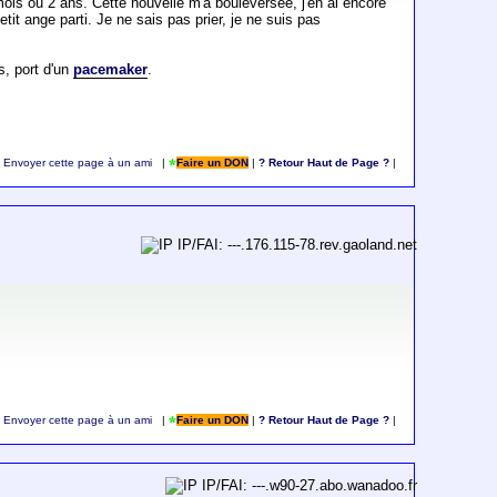
mois ou 2 ans. Cette nouvelle m'a bouleversée, j'en ai encore
t ange parti. Je ne sais pas prier, je ne suis pas
s, port d'un
pacemaker
.
Envoyer cette page à un ami
|
Faire un DON
|
? Retour Haut de Page ?
|
IP/FAI: ---.176.115-78.rev.gaoland.net
Envoyer cette page à un ami
|
Faire un DON
|
? Retour Haut de Page ?
|
IP/FAI: ---.w90-27.abo.wanadoo.fr