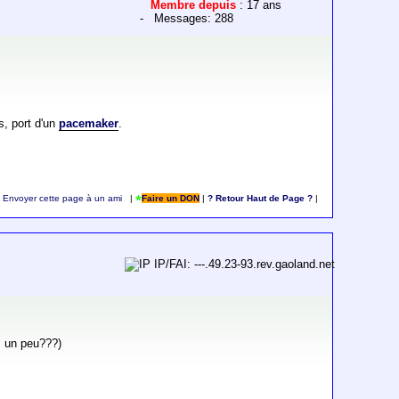
Membre depuis
: 17 ans
- Messages: 288
s, port d'un
pacemaker
.
Envoyer cette page à un ami
|
Faire un DON
|
? Retour Haut de Page ?
|
IP/FAI: ---.49.23-93.rev.gaoland.net
as un peu???)