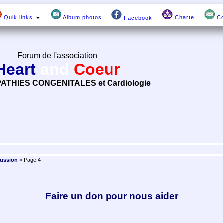
Quik links
Album photos
Charte
Co
Facebook
Forum de l'association
Heart
and
Coeur
ATHIES CONGENITALES et Cardiologie
cussion
> Page 4
Faire un don pour nous aider