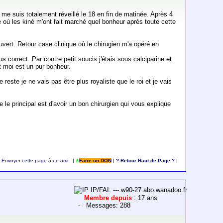
e me suis totalement réveillé le 18 en fin de matinée. Après 4
ie où les kiné m'ont fait marché quel bonheur après toute cette
vert. Retour case clinique où le chirugien m'a opéré en
lus correct. Par contre petit soucis j'étais sous calciparine et
it moi est un pur bonheur.
este je ne vais pas être plus royaliste que le roi et je vais
 le principal est d'avoir un bon chirurgien qui vous explique
Envoyer cette page à un ami
|
Faire un DON
|
? Retour Haut de Page ?
|
IP/FAI: ---.w90-27.abo.wanadoo.fr
Membre depuis
: 17 ans
- Messages: 288