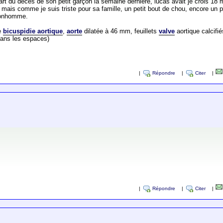
rt du décès de son petit garçon la semaine dernière, lucas avait je crois 18 
s comme je suis triste pour sa famille, un petit bout de chou, encore un peti
 bonhomme.
te
bicuspidie aortique
,
aorte
dilatée à 46 mm, feuillets
valve
aortique calcifié
(sans les espaces)
|
Répondre
|
Citer
|
|
Répondre
|
Citer
|