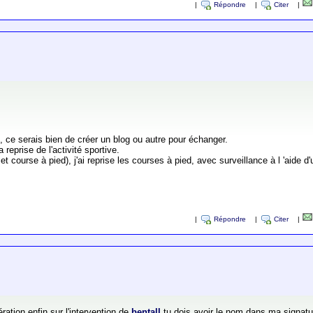
|
Répondre
|
Citer
|
l), ce serais bien de créer un blog ou autre pour échanger.
reprise de l'activité sportive.
 et course à pied), j'ai reprise les courses à pied, avec surveillance à l 'aide 
|
Répondre
|
Citer
|
ration enfin sur l'intervention de
bentall
tu dois avoir le nom dans ma signatur