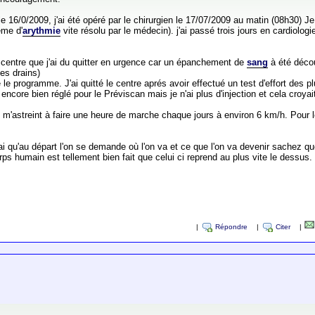
le 16/0/2009, j'ai été opéré par le chirurgien le 17/07/2009 au matin (08h30) J
ème d'
arythmie
vite résolu par le médecin). j'ai passé trois jours en cardiolog
4), centre que j'ai du quitter en urgence car un épanchement de
sang
à été décou
les drains)
iné le programme. J'ai quitté le centre aprés avoir effectué un test d'effort des p
 encore bien réglé pour le Préviscan mais je n'ai plus d'injection et cela croya
'astreint à faire une heure de marche chaque jours à environ 6 km/h. Pour le r
ai qu'au départ l'on se demande où l'on va et ce que l'on va devenir sachez que
orps humain est tellement bien fait que celui ci reprend au plus vite le dessus.
|
Répondre
|
Citer
|