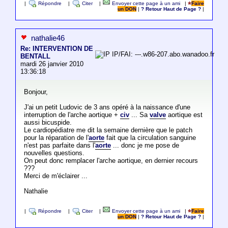
|
Répondre
|
Citer
|
Envoyer cette page à un ami
|
Faire
un DON
|
? Retour Haut de Page ?
|
nathalie46
Re: INTERVENTION DE
IP/FAI: ---.w86-207.abo.wanadoo.fr
BENTALL
mardi 26 janvier 2010
13:36:18
Bonjour,
J'ai un petit Ludovic de 3 ans opéré à la naissance d'une
interruption de l'arche aortique +
civ
... Sa
valve
aortique est
aussi bicuspide.
Le cardiopédiatre me dit la semaine dernière que le patch
pour la réparation de l'
aorte
fait que la circulation sanguine
n'est pas parfaite dans l'
aorte
... donc je me pose de
nouvelles questions.
On peut donc remplacer l'arche aortique, en dernier recours
???
Merci de m'éclairer ...
Nathalie
|
Répondre
|
Citer
|
Envoyer cette page à un ami
|
Faire
un DON
|
? Retour Haut de Page ?
|