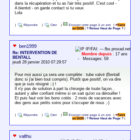
dans la récupération et tu as l'air très positif. C'est cool -
A bientot - on garde contact si tu veux
Lola
|
Répondre
|
Citer
|
Envoyer cette page à un ami
|
Faire
un DON
|
? Retour Haut de Page ?
|
ben1999
IP/FAI: ---.fbx.proxad.net
Re: INTERVENTION DE
Membre depuis
: 17 ans
BENTALL
- Messages: 59
jeudi 28 janvier 2010 07:29:57
Pour moi aussi ça sera une complète : tube valvé (Bentall
donc si j'ai bien tout compris). Plutôt que positif, on va dire
que je suis résigné ;-) !
Il n'y pas de solution à part la chirurgie de toute façon...
autant y aller confiant même si on sait qu'on va dérouiller !
Et puis faut voir les bons cotés : 2 mois de vacances avec
des gens aux petits soins pour s'occuper de nous ;-)
|
Répondre
|
Citer
|
Envoyer cette page à un ami
|
Faire
un DON
|
? Retour Haut de Page ?
|
valthu