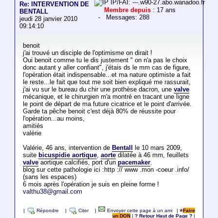
IP/FAI: ---.w90-27.abo.wanadoo.fr
Re: INTERVENTION DE
Membre depuis
: 17 ans
BENTALL
- Messages: 288
jeudi 28 janvier 2010
09:14:10
benoit
j'ai trouvé un disciple de l'optimisme on dirait !
Oui benoit comme tu le dis justement " on n'a pas le choix
donc autant y aller confiant", j'étais ds le mm cas de figure,
l'opération était indispensable...et ma nature optimiste a fait
le reste...le fait que tout me soit bien expliqué me rassurait,
j'ai vu sur le bureau du chir une prothèse dacron, une
valve
mécanique, et le chirurgien m'a montré en tracant une ligne
le point de départ de ma future cicatrice et le point d'arrivée.
Garde ta pêche benoit c'est déjà 80% de réussite pour
l'opération...au moins,
amitiés
valérie
Valérie, 46 ans, intervention de
Bentall
le 10 mars 2009,
suite
bicuspidie aortique
,
aorte
dilatée à 46 mm, feuillets
valve
aortique calcifiés, port d'un
pacemaker
.
blog sur cette pathologie ici :http :// www .mon -coeur .info/
(sans les espaces)
6 mois après l'opération je suis en pleine forme !
valthu38@gmail.com
|
Répondre
|
Citer
|
Envoyer cette page à un ami
|
Faire
un DON
|
? Retour Haut de Page ?
|