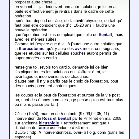
proposer autre chose...
en venant ici j'ai découvert une autre solution, je lui en ai
parlé et effectivement je rentrais dans le cadre de cette
opération...
après tout dépend de l'âge, de l'activité physique, du fait qu'il
faut bien etre conscient que d'ici 10-20 ans il faudra une
nouvelle opération.
que l'operation est plus complexe que celle de
Bentall
, mais
avec les mêmes suites.
Comme toi j'espere que d ici là j'aurai une autre solution que
la
thoracotomie
, qu'il y aura des
avk
moins contraignants,
que les etudes sur les cellules souches auront permis de
super progrès en cardio...
renseigne toi, revois ton cardio, demande lui de bien
t'expliquer toutes les solutions qui s'offrent à toi, les
avantages et inconvenients de chacunes.
d'autre part, il n y a parfis pas le choix de l'operation, pour
des soucis purement anatomiques.
les doutes et la peur de l'operation et surtout de la vie post
op, sont des étapes normales ;) je pense qu'on est tous plus
ou moins passé par là :)
Cécile (1974), maman de 5 enfants (97,99,02,05, 11)
intervention de
Ross
et
Bentall
par le Pr Ninet en mai 2009
sur ancienne
bicuspidie
+ retrecissement aortique +
dilatation de l'
aorte
ascendante à 54 mm
BLOG : http :// interventionross. over- b l o g. com/ (sans les
espaces)