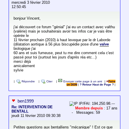
mercredi 3 février 2010
12:50:45
bonjour Vincent,
j'ai découvert ce forum "génial" j'ai eu un contact avec valthu
(valérie) mais je souhaiterais avoir tes infos car je vais être
opérée le
11 février prochain (2010) à haut leveque par le dr Laborde
(dilatation aortique à 56 plus biscupédie pose d'une
valve
biologique j'ai
60 ans et suis fumeuse, peut tu me dire comment cela c'est
passé pour toi (surtout les jours d'après réa etc...)
merci déjà
amicalement
sylvie
|
Répondre
|
Citer
|
Envoyer cette page à un ami
|
Faire
un DON
|
? Retour Haut de Page ?
|
ben1999
IP/FAI: 194.250.98.---
Re: INTERVENTION DE
Membre depuis
: 17 ans
BENTALL
- Messages: 59
jeudi 11 février 2010 09:30:38
Petites questions aux bentalliens "mécanique" ! Est ce que