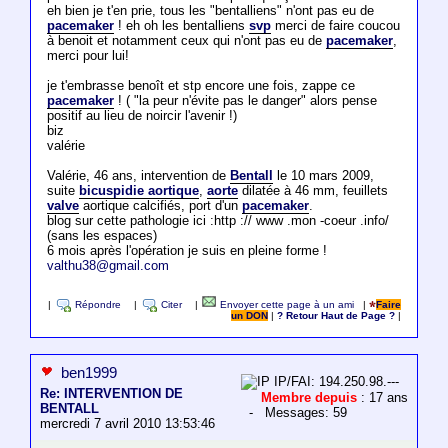
eh bien je t'en prie, tous les "bentalliens" n'ont pas eu de
pacemaker
! eh oh les bentalliens
svp
merci de faire coucou
à benoit et notamment ceux qui n'ont pas eu de
pacemaker
,
merci pour lui!
je t'embrasse benoît et stp encore une fois, zappe ce
pacemaker
! ( "la peur n'évite pas le danger" alors pense
positif au lieu de noircir l'avenir !)
biz
valérie
Valérie, 46 ans, intervention de
Bentall
le 10 mars 2009,
suite
bicuspidie aortique
,
aorte
dilatée à 46 mm, feuillets
valve
aortique calcifiés, port d'un
pacemaker
.
blog sur cette pathologie ici :http :// www .mon -coeur .info/
(sans les espaces)
6 mois après l'opération je suis en pleine forme !
valthu38@gmail.com
|
Répondre
|
Citer
|
Envoyer cette page à un ami
|
Faire
un DON
|
? Retour Haut de Page ?
|
ben1999
IP/FAI: 194.250.98.---
Re: INTERVENTION DE
Membre depuis
: 17 ans
BENTALL
- Messages: 59
mercredi 7 avril 2010 13:53:46