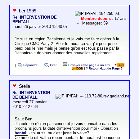
ben1999
IP/FAI: 194.250.98.---
Re: INTERVENTION DE
Membre depuis
: 17 ans
BENTALL
- Messages: 59
mardi 26 janvier 2010 13:40:07
Je suis en région Parisienne et je vais me faire opérer à la
Clinique CMC Parly 2. Pour le moral ça va, j'ai peur je ne
peux pas le nier mais je pense qu'on est tous passé par là !
J'essaierais de vous donner des nouvelles rapidement.
|
Répondre
|
Citer
|
Envoyer cette page à un ami
|
Faire
un DON
|
? Retour Haut de Page ?
|
Stella
Re: INTERVENTION
IP/FAI: ---.113.72-86.rev.gaoland.net
DE BENTALL
mercredi 27 janvier
2010 22:27:34
Salut Ben
J'habite en région parisienne et je vais connaitre dans les
prochains jours la date d'intervention pour moi - Opération
bentall
- toi aussi ou c'est juste la valve?
Comme le dit Valthu (opéré bentall), le moral est beaucoup