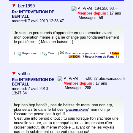
ben1999
IP/FAI: 194.250.98.---
Re: INTERVENTION DE
Membre depuis
: 17 ans
BENTALL
- Messages: 59
mercredi 7 avril 2010 12:38:47
Je suis un peu surpris d'apprendre ça une semaine avant
mon opération même si ça ne change pas fondamentalement
le problème. :-( Moral en baisse :-(
|
Répondre
|
Citer
|
Envoyer cette page à un ami
|
Faire
un DON
|
? Retour Haut de Page ?
|
valthu
IP/FAI: ---.w90-27.abo.wanadoo.fr
Re: INTERVENTION DE
Membre depuis
: 17 ans
BENTALL
- Messages: 288
mercredi 7 avril 2010
13:47:34
hep hep hep benoît , pas de baisse de moral non non stp,
pkoi serais tu dans le lot des "
pacemakers
" non non, je
t'assure ne pense pas à ça!!!!
C'est une info benoit c tout : tu sais lorsque l'on s'achète une
nouvelle voiture, as tu remarqué qu'on a l'impression d'en
croiser partout, du même modèle ...avant on ne les voyais
pas et là subitement on ne voit plus que ça!