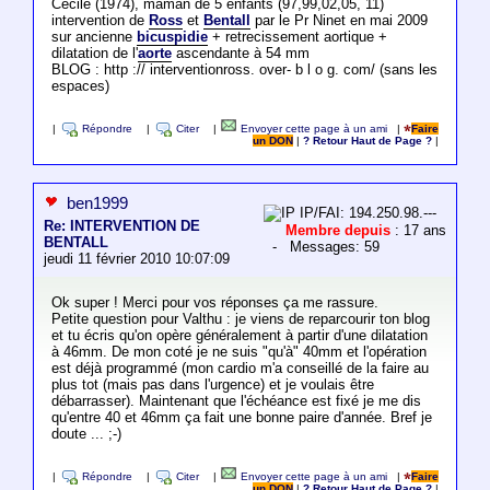
Cécile (1974), maman de 5 enfants (97,99,02,05, 11)
intervention de
Ross
et
Bentall
par le Pr Ninet en mai 2009
sur ancienne
bicuspidie
+ retrecissement aortique +
dilatation de l'
aorte
ascendante à 54 mm
BLOG : http :// interventionross. over- b l o g. com/ (sans les
espaces)
|
Répondre
|
Citer
|
Envoyer cette page à un ami
|
Faire
un DON
|
? Retour Haut de Page ?
|
ben1999
IP/FAI: 194.250.98.---
Re: INTERVENTION DE
Membre depuis
: 17 ans
BENTALL
- Messages: 59
jeudi 11 février 2010 10:07:09
Ok super ! Merci pour vos réponses ça me rassure.
Petite question pour Valthu : je viens de reparcourir ton blog
et tu écris qu'on opère généralement à partir d'une dilatation
à 46mm. De mon coté je ne suis "qu'à" 40mm et l'opération
est déjà programmé (mon cardio m'a conseillé de la faire au
plus tot (mais pas dans l'urgence) et je voulais être
débarrasser). Maintenant que l'échéance est fixé je me dis
qu'entre 40 et 46mm ça fait une bonne paire d'année. Bref je
doute ... ;-)
|
Répondre
|
Citer
|
Envoyer cette page à un ami
|
Faire
un DON
|
? Retour Haut de Page ?
|