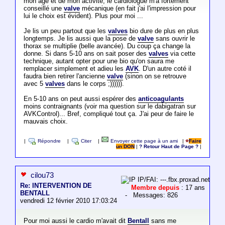
mon age et de mon activité, le cardiologue m'a fortement
conseillé une
valve
mécanique (en fait j'ai l'impression pour
lui le choix est évident). Plus pour moi ...
Je lis un peu partout que les
valves
bio dure de plus en plus
longtemps. Je lis aussi que la pose de
valve
sans ouvrir le
thorax se multiplie (belle avancée). Du coup ça change la
donne. Si dans 5-10 ans on sait poser des
valves
via cette
technique, autant opter pour une bio qu'on saura me
remplacer simplement et adieu les
AVK
. D'un autre coté il
faudra bien retirer l'ancienne
valve
(sinon on se retrouve
avec 5
valves
dans le corps ;)))))).
En 5-10 ans on peut aussi espérer des
anticoagulants
moins contraignants (voir ma question sur le dabigatran sur
AVKControl)... Bref, compliqué tout ça. J'ai peur de faire le
mauvais choix.
|
Répondre
|
Citer
|
Envoyer cette page à un ami
|
Faire
un DON
|
? Retour Haut de Page ?
|
cilou73
IP/FAI: ---.fbx.proxad.net
Re: INTERVENTION DE
Membre depuis
: 17 ans
BENTALL
- Messages: 826
vendredi 12 février 2010 17:03:24
Pour moi aussi le cardio m'avait dit
Bentall
sans me