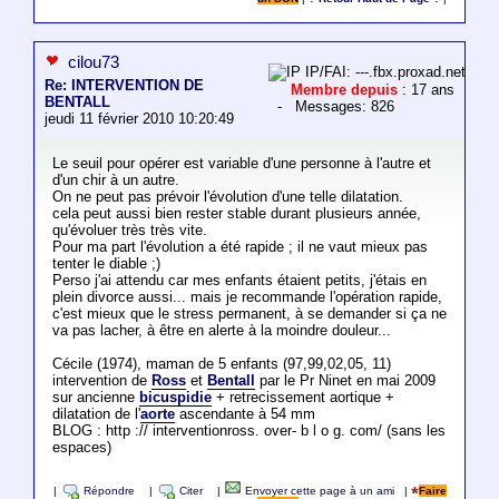
cilou73
IP/FAI: ---.fbx.proxad.net
Re: INTERVENTION DE
Membre depuis
: 17 ans
BENTALL
- Messages: 826
jeudi 11 février 2010 10:20:49
Le seuil pour opérer est variable d'une personne à l'autre et
d'un chir à un autre.
On ne peut pas prévoir l'évolution d'une telle dilatation.
cela peut aussi bien rester stable durant plusieurs année,
qu'évoluer très très vite.
Pour ma part l'évolution a été rapide ; il ne vaut mieux pas
tenter le diable ;)
Perso j'ai attendu car mes enfants étaient petits, j'étais en
plein divorce aussi... mais je recommande l'opération rapide,
c'est mieux que le stress permanent, à se demander si ça ne
va pas lacher, à être en alerte à la moindre douleur...
Cécile (1974), maman de 5 enfants (97,99,02,05, 11)
intervention de
Ross
et
Bentall
par le Pr Ninet en mai 2009
sur ancienne
bicuspidie
+ retrecissement aortique +
dilatation de l'
aorte
ascendante à 54 mm
BLOG : http :// interventionross. over- b l o g. com/ (sans les
espaces)
|
Répondre
|
Citer
|
Envoyer cette page à un ami
|
Faire