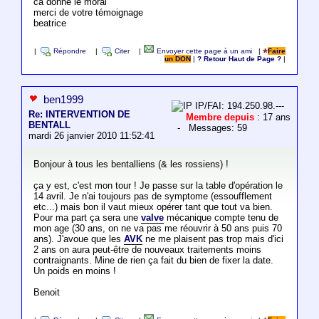
ca donne le moral
merci de votre témoignage
beatrice
|
Répondre
|
Citer
|
Envoyer cette page à un ami
|
Faire
un DON
|
? Retour Haut de Page ?
|
ben1999
IP/FAI: 194.250.98.---
Re: INTERVENTION DE
Membre depuis
: 17 ans
BENTALL
- Messages: 59
mardi 26 janvier 2010 11:52:41
Bonjour à tous les bentalliens (& les rossiens) !
ça y est, c'est mon tour ! Je passe sur la table d'opération le
14 avril. Je n'ai toujours pas de symptome (essoufflement
etc...) mais bon il vaut mieux opérer tant que tout va bien.
Pour ma part ça sera une
valve
mécanique compte tenu de
mon age (30 ans, on ne va pas me réouvrir à 50 ans puis 70
ans). J'avoue que les
AVK
ne me plaisent pas trop mais d'ici
2 ans on aura peut-être de nouveaux traitements moins
contraignants. Mine de rien ça fait du bien de fixer la date.
Un poids en moins !
Benoit