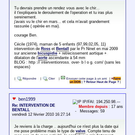
Tu devrais prendre un rendez vous avec le chir...
il t'expliquera le deroulement de l'operation et tu iras plus
sereinement.
j'avais vu le chir en mars... et cela m'avait grandement
rassurée ( opérée en mai).
courage Ben.
Cécile (1974), maman de 5 enfants (97,99,02,05, 11)
intervention de
Ross
et
Bentall
par le Pr Ninet en mai 2009
sur ancienne
bicuspidie
+ retrecissement aortique +
dilatation de l'
aorte
ascendante à 54 mm
BLOG : http :// interventionross. over- b l o g. com/ (sans les
espaces)
|
Répondre
|
Citer
|
Envoyer cette page à un ami
|
Faire
un DON
|
? Retour Haut de Page ?
|
ben1999
IP/FAI: 194.250.98.---
Re: INTERVENTION DE
Membre depuis
: 17 ans
BENTALL
- Messages: 59
vendredi 12 février 2010 16:27:14
Je reviens à la charge .. aujourd'hui ce n'est plus la date qui
me pose problème mais le type de
valve
. Compte tenu de