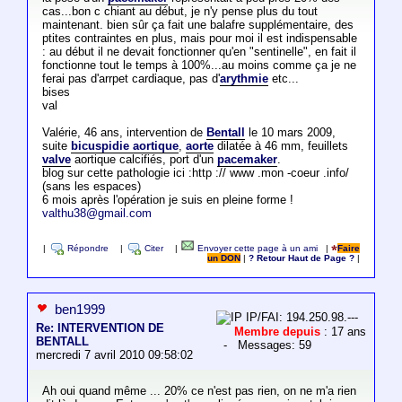
cas...bon c chiant au début, je n'y pense plus du tout
maintenant. bien sûr ça fait une balafre supplémentaire, des
ptites contraintes en plus, mais pour moi il est indispensable
: au début il ne devait fonctionner qu'en "sentinelle", en fait il
fonctionne tout le temps à 100%...au moins comme ça je ne
ferai pas d'arrpet cardiaque, pas d'
arythmie
etc...
bises
val
Valérie, 46 ans, intervention de
Bentall
le 10 mars 2009,
suite
bicuspidie aortique
,
aorte
dilatée à 46 mm, feuillets
valve
aortique calcifiés, port d'un
pacemaker
.
blog sur cette pathologie ici :http :// www .mon -coeur .info/
(sans les espaces)
6 mois après l'opération je suis en pleine forme !
valthu38@gmail.com
|
Répondre
|
Citer
|
Envoyer cette page à un ami
|
Faire
un DON
|
? Retour Haut de Page ?
|
ben1999
IP/FAI: 194.250.98.---
Re: INTERVENTION DE
Membre depuis
: 17 ans
BENTALL
- Messages: 59
mercredi 7 avril 2010 09:58:02
Ah oui quand même ... 20% ce n'est pas rien, on ne m'a rien