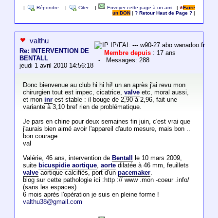
|
Répondre
|
Citer
|
Envoyer cette page à un ami
|
Faire
un DON
|
? Retour Haut de Page ?
|
valthu
IP/FAI: ---.w90-27.abo.wanadoo.fr
Re: INTERVENTION DE
Membre depuis
: 17 ans
BENTALL
- Messages: 288
jeudi 1 avril 2010 14:56:18
Donc bienvenue au club hi hi hi! un an après j'ai revu mon
chirurgien tout est impec, cicatrice,
valve
etc, moral aussi,
et mon
inr
est stable : il bouge de 2,90 à 2,96, fait une
variante à 3,10 bref rien de problématique.
Je pars en chine pour deux semaines fin juin, c'est vrai que
j'aurais bien aimé avoir l'appareil d'auto mesure, mais bon ..
bon courage
val
Valérie, 46 ans, intervention de
Bentall
le 10 mars 2009,
suite
bicuspidie aortique
,
aorte
dilatée à 46 mm, feuillets
valve
aortique calcifiés, port d'un
pacemaker
.
blog sur cette pathologie ici :http :// www .mon -coeur .info/
(sans les espaces)
6 mois après l'opération je suis en pleine forme !
valthu38@gmail.com