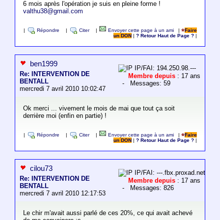
6 mois après l'opération je suis en pleine forme !
valthu38@gmail.com
|
Répondre
|
Citer
|
Envoyer cette page à un ami
|
Faire
un DON
|
? Retour Haut de Page ?
|
ben1999
IP/FAI: 194.250.98.---
Re: INTERVENTION DE
Membre depuis
: 17 ans
BENTALL
- Messages: 59
mercredi 7 avril 2010 10:02:47
Ok merci ... vivement le mois de mai que tout ça soit
derrière moi (enfin en partie) !
|
Répondre
|
Citer
|
Envoyer cette page à un ami
|
Faire
un DON
|
? Retour Haut de Page ?
|
cilou73
IP/FAI: ---.fbx.proxad.net
Re: INTERVENTION DE
Membre depuis
: 17 ans
BENTALL
- Messages: 826
mercredi 7 avril 2010 12:17:53
Le chir m'avait aussi parlé de ces 20%, ce qui avait achevé