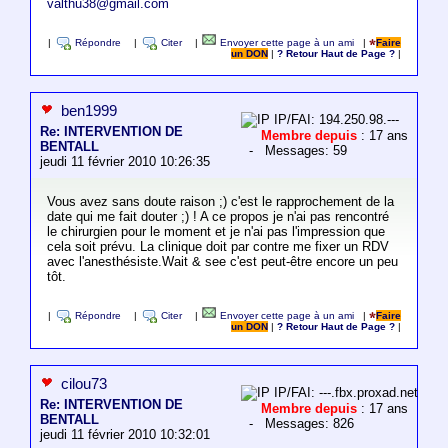
valthu38@gmail.com
|
Répondre
|
Citer
|
Envoyer cette page à un ami
|
Faire
un DON
|
? Retour Haut de Page ?
|
ben1999
IP/FAI: 194.250.98.---
Re: INTERVENTION DE
Membre depuis
: 17 ans
BENTALL
- Messages: 59
jeudi 11 février 2010 10:26:35
Vous avez sans doute raison ;) c'est le rapprochement de la
date qui me fait douter ;) ! A ce propos je n'ai pas rencontré
le chirurgien pour le moment et je n'ai pas l'impression que
cela soit prévu. La clinique doit par contre me fixer un RDV
avec l'anesthésiste.Wait & see c'est peut-être encore un peu
tôt.
|
Répondre
|
Citer
|
Envoyer cette page à un ami
|
Faire
un DON
|
? Retour Haut de Page ?
|
cilou73
IP/FAI: ---.fbx.proxad.net
Re: INTERVENTION DE
Membre depuis
: 17 ans
BENTALL
- Messages: 826
jeudi 11 février 2010 10:32:01