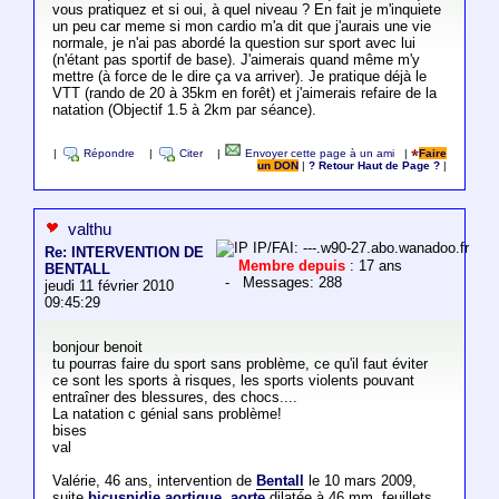
vous pratiquez et si oui, à quel niveau ? En fait je m'inquiete
un peu car meme si mon cardio m'a dit que j'aurais une vie
normale, je n'ai pas abordé la question sur sport avec lui
(n'étant pas sportif de base). J'aimerais quand même m'y
mettre (à force de le dire ça va arriver). Je pratique déjà le
VTT (rando de 20 à 35km en forêt) et j'aimerais refaire de la
natation (Objectif 1.5 à 2km par séance).
|
Répondre
|
Citer
|
Envoyer cette page à un ami
|
Faire
un DON
|
? Retour Haut de Page ?
|
valthu
IP/FAI: ---.w90-27.abo.wanadoo.fr
Re: INTERVENTION DE
Membre depuis
: 17 ans
BENTALL
- Messages: 288
jeudi 11 février 2010
09:45:29
bonjour benoit
tu pourras faire du sport sans problème, ce qu'il faut éviter
ce sont les sports à risques, les sports violents pouvant
entraîner des blessures, des chocs....
La natation c génial sans problème!
bises
val
Valérie, 46 ans, intervention de
Bentall
le 10 mars 2009,
suite
bicuspidie aortique
,
aorte
dilatée à 46 mm, feuillets