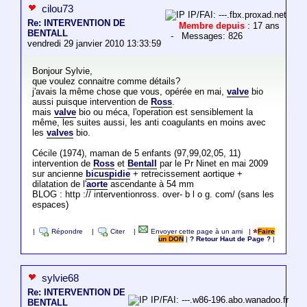
cilou73
IP/FAI: ---.fbx.proxad.net
Re: INTERVENTION DE
Membre depuis
: 17 ans
BENTALL
- Messages: 826
vendredi 29 janvier 2010 13:33:59
Bonjour Sylvie,
que voulez connaitre comme détails?
j'avais la même chose que vous, opérée en mai,
valve
bio
aussi puisque intervention de
Ross
.
mais
valve
bio ou méca, l'operation est sensiblement la
même, les suites aussi, les anti coagulants en moins avec
les
valves
bio.
Cécile (1974), maman de 5 enfants (97,99,02,05, 11)
intervention de
Ross
et
Bentall
par le Pr Ninet en mai 2009
sur ancienne
bicuspidie
+ retrecissement aortique +
dilatation de l'
aorte
ascendante à 54 mm
BLOG : http :// interventionross. over- b l o g. com/ (sans les
espaces)
|
Répondre
|
Citer
|
Envoyer cette page à un ami
|
Faire
un DON
|
? Retour Haut de Page ?
|
sylvie68
Re: INTERVENTION DE
IP/FAI: ---.w86-196.abo.wanadoo.fr
BENTALL