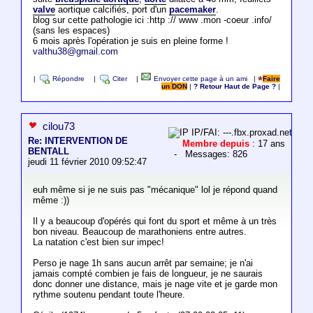
valve
aortique calcifiés, port d'un
pacemaker
.
blog sur cette pathologie ici :http :// www .mon -coeur .info/
(sans les espaces)
6 mois après l'opération je suis en pleine forme !
valthu38@gmail.com
|
Répondre
|
Citer
|
Envoyer cette page à un ami
|
Faire
un DON
|
? Retour Haut de Page ?
|
cilou73
IP/FAI: ---.fbx.proxad.net
Re: INTERVENTION DE
Membre depuis
: 17 ans
BENTALL
- Messages: 826
jeudi 11 février 2010 09:52:47
euh même si je ne suis pas "mécanique" lol je répond quand
même :))
Il y a beaucoup d'opérés qui font du sport et même à un très
bon niveau. Beaucoup de marathoniens entre autres.
La natation c'est bien sur impec!
Perso je nage 1h sans aucun arrêt par semaine; je n'ai
jamais compté combien je fais de longueur, je ne saurais
donc donner une distance, mais je nage vite et je garde mon
rythme soutenu pendant toute l'heure.