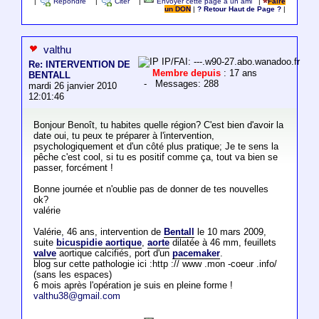
|
Répondre
|
Citer
|
Envoyer cette page à un ami
|
Faire
un DON
|
? Retour Haut de Page ?
|
valthu
IP/FAI: ---.w90-27.abo.wanadoo.fr
Re: INTERVENTION DE
Membre depuis
: 17 ans
BENTALL
- Messages: 288
mardi 26 janvier 2010
12:01:46
Bonjour Benoît, tu habites quelle région? C'est bien d'avoir la
date oui, tu peux te préparer à l'intervention,
psychologiquement et d'un côté plus pratique; Je te sens la
pêche c'est cool, si tu es positif comme ça, tout va bien se
passer, forcément !
Bonne journée et n'oublie pas de donner de tes nouvelles
ok?
valérie
Valérie, 46 ans, intervention de
Bentall
le 10 mars 2009,
suite
bicuspidie aortique
,
aorte
dilatée à 46 mm, feuillets
valve
aortique calcifiés, port d'un
pacemaker
.
blog sur cette pathologie ici :http :// www .mon -coeur .info/
(sans les espaces)
6 mois après l'opération je suis en pleine forme !
valthu38@gmail.com