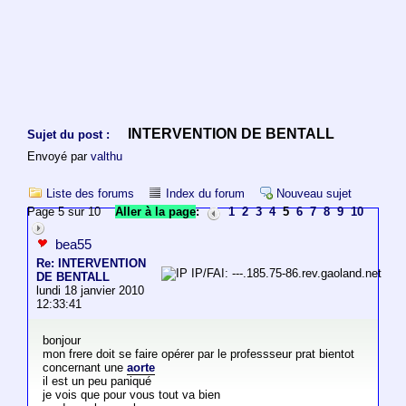
INTERVENTION DE BENTALL
Sujet du post :
Envoyé par
valthu
Liste des forums
Index du forum
Nouveau sujet
Page 5 sur 10
Aller à la page
:
1
2
3
4
5
6
7
8
9
10
bea55
Re: INTERVENTION
IP/FAI: ---.185.75-86.rev.gaoland.net
DE BENTALL
lundi 18 janvier 2010
12:33:41
bonjour
mon frere doit se faire opérer par le professseur prat bientot
concernant une
aorte
il est un peu paniqué
je vois que pour vous tout va bien