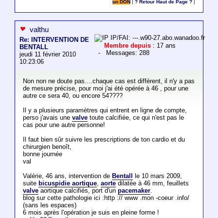
un DON
|
? Retour Haut de Page ?
|
valthu
IP/FAI: ---.w90-27.abo.wanadoo.fr
Re: INTERVENTION DE
Membre depuis
: 17 ans
BENTALL
- Messages: 288
jeudi 11 février 2010
10:23:06
Non non ne doute pas....chaque cas est différent, il n'y a pas
de mesure précise, pour moi j'ai été opérée à 46 , pour une
autre ce sera 40, ou encore 54????
Il y a plusieurs paramètres qui entrent en ligne de compte,
perso j'avais une
valve
toute calcifiée, ce qui n'est pas le
cas pour une autre personne!
Il faut bien sûr suivre les prescriptions de ton cardio et du
chirurgien benoît,
bonne journée
val
Valérie, 46 ans, intervention de
Bentall
le 10 mars 2009,
suite
bicuspidie aortique
,
aorte
dilatée à 46 mm, feuillets
valve
aortique calcifiés, port d'un
pacemaker
.
blog sur cette pathologie ici :http :// www .mon -coeur .info/
(sans les espaces)
6 mois après l'opération je suis en pleine forme !