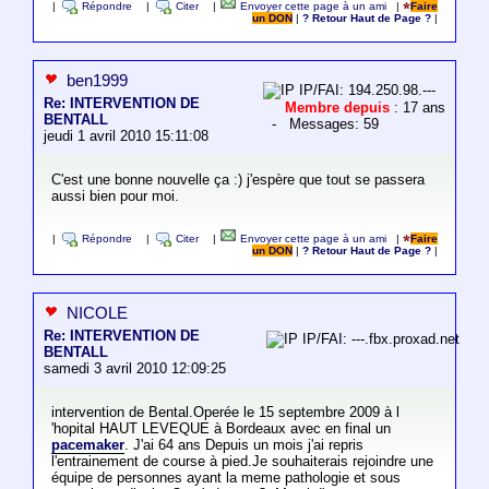
|
Répondre
|
Citer
|
Envoyer cette page à un ami
|
Faire
un DON
|
? Retour Haut de Page ?
|
ben1999
IP/FAI: 194.250.98.---
Re: INTERVENTION DE
Membre depuis
: 17 ans
BENTALL
- Messages: 59
jeudi 1 avril 2010 15:11:08
C'est une bonne nouvelle ça :) j'espère que tout se passera
aussi bien pour moi.
|
Répondre
|
Citer
|
Envoyer cette page à un ami
|
Faire
un DON
|
? Retour Haut de Page ?
|
NICOLE
Re: INTERVENTION DE
IP/FAI: ---.fbx.proxad.net
BENTALL
samedi 3 avril 2010 12:09:25
intervention de Bental.Operée le 15 septembre 2009 à l
'hopital HAUT LEVEQUE à Bordeaux avec en final un
pacemaker
. J'ai 64 ans Depuis un mois j'ai repris
l'entrainement de course à pied.Je souhaiterais rejoindre une
équipe de personnes ayant la meme pathologie et sous