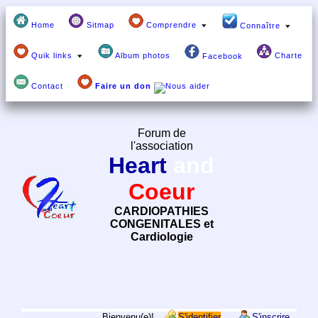
Home
Sitmap
Comprendre
Connaître
Quik links
Album photos
Charte
Facebook
Contact
Faire un don
Forum de
l'association
Heart
and
Coeur
CARDIOPATHIES
CONGENITALES et
Cardiologie
Bienvenu(e)!
S'identifier
S'inscrire