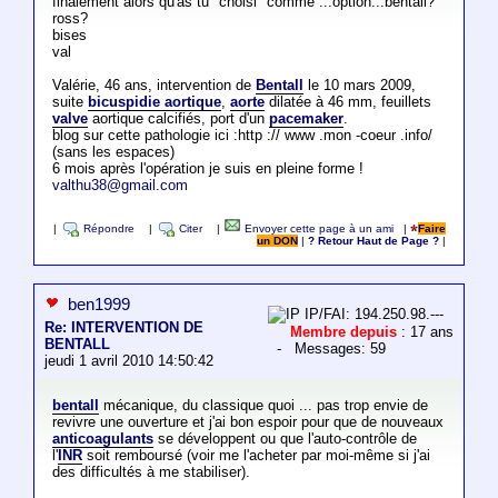
finalement alors qu'as tu "choisi" comme ...option...bentall?
ross?
bises
val
Valérie, 46 ans, intervention de
Bentall
le 10 mars 2009,
suite
bicuspidie aortique
,
aorte
dilatée à 46 mm, feuillets
valve
aortique calcifiés, port d'un
pacemaker
.
blog sur cette pathologie ici :http :// www .mon -coeur .info/
(sans les espaces)
6 mois après l'opération je suis en pleine forme !
valthu38@gmail.com
|
Répondre
|
Citer
|
Envoyer cette page à un ami
|
Faire
un DON
|
? Retour Haut de Page ?
|
ben1999
IP/FAI: 194.250.98.---
Re: INTERVENTION DE
Membre depuis
: 17 ans
BENTALL
- Messages: 59
jeudi 1 avril 2010 14:50:42
bentall
mécanique, du classique quoi ... pas trop envie de
revivre une ouverture et j'ai bon espoir pour que de nouveaux
anticoagulants
se développent ou que l'auto-contrôle de
l'
INR
soit remboursé (voir me l'acheter par moi-même si j'ai
des difficultés à me stabiliser).