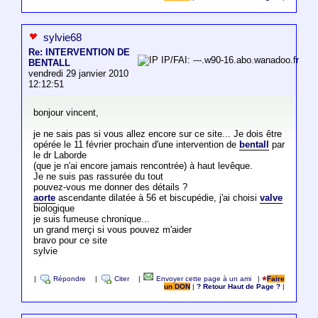
sylvie68
Re: INTERVENTION DE
IP/FAI: ---.w90-16.abo.wanadoo.fr
BENTALL
vendredi 29 janvier 2010
12:12:51
bonjour vincent,
je ne sais pas si vous allez encore sur ce site... Je dois être
opérée le 11 février prochain d'une intervention de
bentall
par
le dr Laborde
(que je n'ai encore jamais rencontrée) à haut levêque.
Je ne suis pas rassurée du tout
pouvez-vous me donner des détails ?
aorte
ascendante dilatée à 56 et biscupédie, j'ai choisi
valve
biologique
je suis fumeuse chronique...
un grand merçi si vous pouvez m'aider
bravo pour ce site
sylvie
|
Répondre
|
Citer
|
Envoyer cette page à un ami
|
Faire
un DON
|
? Retour Haut de Page ?
|