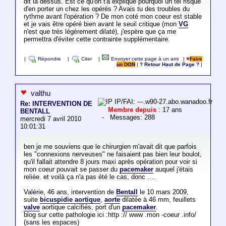
dit là dessus. Est ce qu'on t'a expliqué pourquoi un tel risque
d'en porter un chez les opérés ? Avais tu des troubles du
rythme avant l'opération ? De mon coté mon coeur est stable
et je vais être opéré bien avant le seuil critique (mon
VG
n'est que très légèrement dilaté), j'espère que ça me
permettra d'éviter cette contrainte supplémentaire.
|
Répondre
|
Citer
|
Envoyer cette page à un ami
|
Faire
un DON
|
? Retour Haut de Page ?
|
valthu
IP/FAI: ---.w90-27.abo.wanadoo.fr
Re: INTERVENTION DE
Membre depuis
: 17 ans
BENTALL
- Messages: 288
mercredi 7 avril 2010
10:01:31
ben je me souviens que le chirurgien m'avait dit que parfois
les "connexions nerveuses" ne faisaient pas bien leur boulot,
qu'il fallait attendre 8 jours maxi après opération pour voir si
mon coeur pouvait se passer du
pacemaker
auquel j'étais
reliée. et voilà ça n'a pas été le cas, donc ....
Valérie, 46 ans, intervention de
Bentall
le 10 mars 2009,
suite
bicuspidie aortique
,
aorte
dilatée à 46 mm, feuillets
valve
aortique calcifiés, port d'un
pacemaker
.
blog sur cette pathologie ici :http :// www .mon -coeur .info/
(sans les espaces)