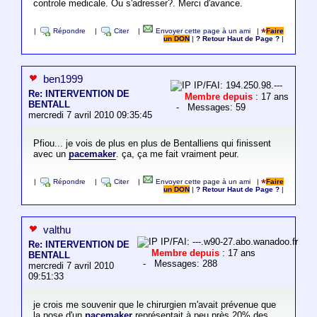
controle medicale. Ou s'adresser?. Merci d'avance.
|
Répondre
|
Citer
|
Envoyer cette page à un ami
|
Faire
un DON
|
? Retour Haut de Page ?
|
ben1999
IP/FAI: 194.250.98.---
Re: INTERVENTION DE
Membre depuis
: 17 ans
BENTALL
- Messages: 59
mercredi 7 avril 2010 09:35:45
Pfiou... je vois de plus en plus de Bentalliens qui finissent
avec un
pacemaker
. ça, ça me fait vraiment peur.
|
Répondre
|
Citer
|
Envoyer cette page à un ami
|
Faire
un DON
|
? Retour Haut de Page ?
|
valthu
IP/FAI: ---.w90-27.abo.wanadoo.fr
Re: INTERVENTION DE
Membre depuis
: 17 ans
BENTALL
- Messages: 288
mercredi 7 avril 2010
09:51:33
je crois me souvenir que le chirurgien m'avait prévenue que
la pose d'un
pacemaker
représentait à peu près 20% des