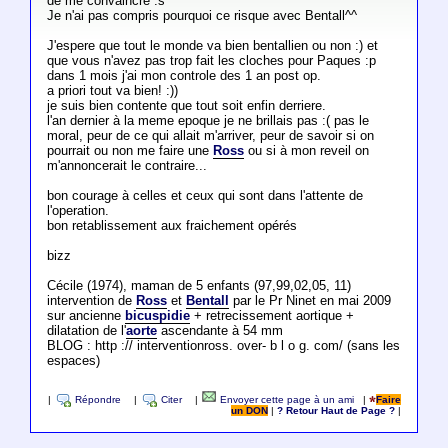
de me convaincre :s
Je n'ai pas compris pourquoi ce risque avec Bentall^^
J'espere que tout le monde va bien bentallien ou non :) et
que vous n'avez pas trop fait les cloches pour Paques :p
dans 1 mois j'ai mon controle des 1 an post op.
a priori tout va bien! :))
je suis bien contente que tout soit enfin derriere.
l'an dernier à la meme epoque je ne brillais pas :( pas le
moral, peur de ce qui allait m'arriver, peur de savoir si on
pourrait ou non me faire une
Ross
ou si à mon reveil on
m'annoncerait le contraire...
bon courage à celles et ceux qui sont dans l'attente de
l'operation.
bon retablissement aux fraichement opérés
bizz
Cécile (1974), maman de 5 enfants (97,99,02,05, 11)
intervention de
Ross
et
Bentall
par le Pr Ninet en mai 2009
sur ancienne
bicuspidie
+ retrecissement aortique +
dilatation de l'
aorte
ascendante à 54 mm
BLOG : http :// interventionross. over- b l o g. com/ (sans les
espaces)
|
Répondre
|
Citer
|
Envoyer cette page à un ami
|
Faire
un DON
|
? Retour Haut de Page ?
|