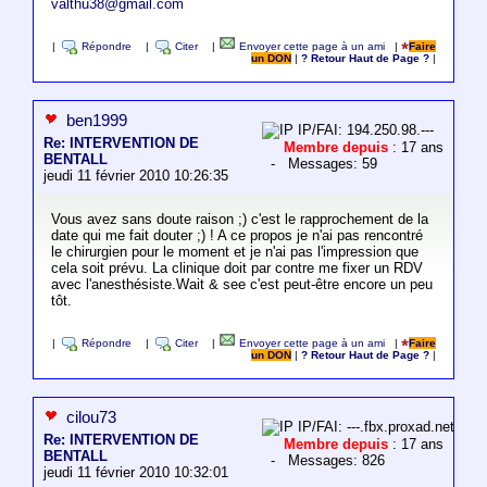
valthu38@gmail.com
|
Répondre
|
Citer
|
Envoyer cette page à un ami
|
Faire
un DON
|
? Retour Haut de Page ?
|
ben1999
IP/FAI: 194.250.98.---
Re: INTERVENTION DE
Membre depuis
: 17 ans
BENTALL
- Messages: 59
jeudi 11 février 2010 10:26:35
Vous avez sans doute raison ;) c'est le rapprochement de la
date qui me fait douter ;) ! A ce propos je n'ai pas rencontré
le chirurgien pour le moment et je n'ai pas l'impression que
cela soit prévu. La clinique doit par contre me fixer un RDV
avec l'anesthésiste.Wait & see c'est peut-être encore un peu
tôt.
|
Répondre
|
Citer
|
Envoyer cette page à un ami
|
Faire
un DON
|
? Retour Haut de Page ?
|
cilou73
IP/FAI: ---.fbx.proxad.net
Re: INTERVENTION DE
Membre depuis
: 17 ans
BENTALL
- Messages: 826
jeudi 11 février 2010 10:32:01