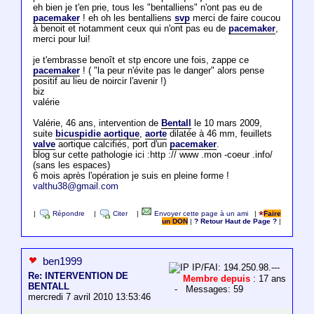
eh bien je t'en prie, tous les "bentalliens" n'ont pas eu de
pacemaker
! eh oh les bentalliens
svp
merci de faire coucou
à benoit et notamment ceux qui n'ont pas eu de
pacemaker
,
merci pour lui!
je t'embrasse benoît et stp encore une fois, zappe ce
pacemaker
! ( "la peur n'évite pas le danger" alors pense
positif au lieu de noircir l'avenir !)
biz
valérie
Valérie, 46 ans, intervention de
Bentall
le 10 mars 2009,
suite
bicuspidie aortique
,
aorte
dilatée à 46 mm, feuillets
valve
aortique calcifiés, port d'un
pacemaker
.
blog sur cette pathologie ici :http :// www .mon -coeur .info/
(sans les espaces)
6 mois après l'opération je suis en pleine forme !
valthu38@gmail.com
|
Répondre
|
Citer
|
Envoyer cette page à un ami
|
Faire
un DON
|
? Retour Haut de Page ?
|
ben1999
IP/FAI: 194.250.98.---
Re: INTERVENTION DE
Membre depuis
: 17 ans
BENTALL
- Messages: 59
mercredi 7 avril 2010 13:53:46