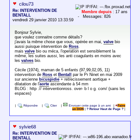
cilou73
IP/FAI: ---.fbx.proxad.net
Re: INTERVENTION DE
Membre depuis
: 17 ans
BENTALL
- Messages: 826
vendredi 29 janvier 2010 13:33:59
Bonjour Sylvie,
que voulez connaitre comme détails?
j'avais la même chose que vous, opérée en mai,
valve
bio
aussi puisque intervention de
Ross
.
mais
valve
bio ou méca, l'operation est sensiblement la
même, les suites aussi, les anti coagulants en moins avec
les
valves
bio.
Cécile (1974), maman de 5 enfants (97,99,02,05, 11)
intervention de
Ross
et
Bentall
par le Pr Ninet en mai 2009
sur ancienne
bicuspidie
+ retrecissement aortique +
dilatation de l'
aorte
ascendante à 54 mm
BLOG : http :// interventionross. over- b l o g. com/ (sans les
espaces)
|
Répondre
|
Citer
|
Envoyer cette page à un ami
|
Faire
un DON
|
? Retour Haut de Page ?
|
sylvie68
Re: INTERVENTION DE
IP/FAI: ---.w86-196.abo.wanadoo.fr
BENTALL