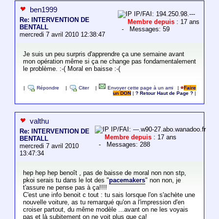
ben1999
IP/FAI: 194.250.98.---
Re: INTERVENTION DE
Membre depuis
: 17 ans
BENTALL
- Messages: 59
mercredi 7 avril 2010 12:38:47
Je suis un peu surpris d'apprendre ça une semaine avant
mon opération même si ça ne change pas fondamentalement
le problème. :-( Moral en baisse :-(
|
Répondre
|
Citer
|
Envoyer cette page à un ami
|
Faire
un DON
|
? Retour Haut de Page ?
|
valthu
IP/FAI: ---.w90-27.abo.wanadoo.fr
Re: INTERVENTION DE
Membre depuis
: 17 ans
BENTALL
- Messages: 288
mercredi 7 avril 2010
13:47:34
hep hep hep benoît , pas de baisse de moral non non stp,
pkoi serais tu dans le lot des "
pacemakers
" non non, je
t'assure ne pense pas à ça!!!!
C'est une info benoit c tout : tu sais lorsque l'on s'achète une
nouvelle voiture, as tu remarqué qu'on a l'impression d'en
croiser partout, du même modèle ...avant on ne les voyais
pas et là subitement on ne voit plus que ça!