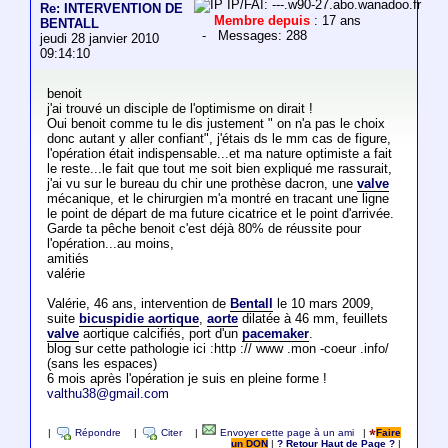
IP/FAI: ---.w90-27.abo.wanadoo.fr
Re: INTERVENTION DE
Membre depuis
: 17 ans
BENTALL
- Messages: 288
jeudi 28 janvier 2010
09:14:10
benoit
j'ai trouvé un disciple de l'optimisme on dirait !
Oui benoit comme tu le dis justement " on n'a pas le choix
donc autant y aller confiant", j'étais ds le mm cas de figure,
l'opération était indispensable...et ma nature optimiste a fait
le reste...le fait que tout me soit bien expliqué me rassurait,
j'ai vu sur le bureau du chir une prothèse dacron, une
valve
mécanique, et le chirurgien m'a montré en tracant une ligne
le point de départ de ma future cicatrice et le point d'arrivée.
Garde ta pêche benoit c'est déjà 80% de réussite pour
l'opération...au moins,
amitiés
valérie
Valérie, 46 ans, intervention de
Bentall
le 10 mars 2009,
suite
bicuspidie aortique
,
aorte
dilatée à 46 mm, feuillets
valve
aortique calcifiés, port d'un
pacemaker
.
blog sur cette pathologie ici :http :// www .mon -coeur .info/
(sans les espaces)
6 mois après l'opération je suis en pleine forme !
valthu38@gmail.com
|
Répondre
|
Citer
|
Envoyer cette page à un ami
|
Faire
un DON
|
? Retour Haut de Page ?
|