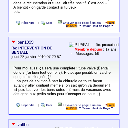
dans la récupération et tu as l'air très positif. C'est cool -
A bientot - on garde contact si tu veux
Lola
|
Répondre
|
Citer
|
Envoyer cette page à un ami
|
Faire
un DON
|
? Retour Haut de Page ?
|
ben1999
IP/FAI: ---.fbx.proxad.net
Re: INTERVENTION DE
Membre depuis
: 17 ans
BENTALL
- Messages: 59
jeudi 28 janvier 2010 07:29:57
Pour moi aussi ça sera une complète : tube valvé (Bentall
donc si j'ai bien tout compris). Plutôt que positif, on va dire
que je suis résigné ;-) !
Il n'y pas de solution à part la chirurgie de toute façon...
autant y aller confiant même si on sait qu'on va dérouiller !
Et puis faut voir les bons cotés : 2 mois de vacances avec
des gens aux petits soins pour s'occuper de nous ;-)
|
Répondre
|
Citer
|
Envoyer cette page à un ami
|
Faire
un DON
|
? Retour Haut de Page ?
|
valthu