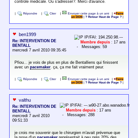
controle medicale. Ou s'adresser?. Merci d'avance.
|
Répondre
|
Citer
|
Envoyer cette page à un ami
|
Faire
un DON
|
? Retour Haut de Page ?
|
ben1999
IP/FAI: 194.250.98.---
Re: INTERVENTION DE
Membre depuis
: 17 ans
BENTALL
- Messages: 59
mercredi 7 avril 2010 09:35:45
Pfiou... je vois de plus en plus de Bentalliens qui finissent
avec un
pacemaker
. ça, ça me fait vraiment peur.
|
Répondre
|
Citer
|
Envoyer cette page à un ami
|
Faire
un DON
|
? Retour Haut de Page ?
|
valthu
IP/FAI: ---.w90-27.abo.wanadoo.fr
Re: INTERVENTION DE
Membre depuis
: 17 ans
BENTALL
- Messages: 288
mercredi 7 avril 2010
09:51:33
je crois me souvenir que le chirurgien m'avait prévenue que
la pose d'un
pacemaker
représentait à peu près 20% des