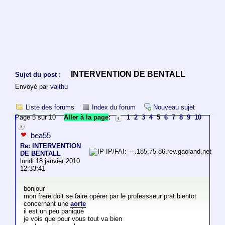
INTERVENTION DE BENTALL
Sujet du post :
Envoyé par
valthu
Liste des forums
Index du forum
Nouveau sujet
Page 5 sur 10
Aller à la page
:
1
2
3
4
5
6
7
8
9
10
bea55
Re: INTERVENTION
IP/FAI: ---.185.75-86.rev.gaoland.net
DE BENTALL
lundi 18 janvier 2010
12:33:41
bonjour
mon frere doit se faire opérer par le professseur prat bientot
concernant une
aorte
il est un peu paniqué
je vois que pour vous tout va bien