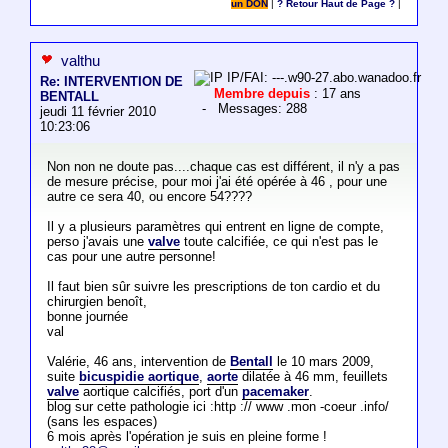
un DON
|
? Retour Haut de Page ?
|
valthu
IP/FAI: ---.w90-27.abo.wanadoo.fr
Re: INTERVENTION DE
Membre depuis
: 17 ans
BENTALL
- Messages: 288
jeudi 11 février 2010
10:23:06
Non non ne doute pas....chaque cas est différent, il n'y a pas
de mesure précise, pour moi j'ai été opérée à 46 , pour une
autre ce sera 40, ou encore 54????
Il y a plusieurs paramètres qui entrent en ligne de compte,
perso j'avais une
valve
toute calcifiée, ce qui n'est pas le
cas pour une autre personne!
Il faut bien sûr suivre les prescriptions de ton cardio et du
chirurgien benoît,
bonne journée
val
Valérie, 46 ans, intervention de
Bentall
le 10 mars 2009,
suite
bicuspidie aortique
,
aorte
dilatée à 46 mm, feuillets
valve
aortique calcifiés, port d'un
pacemaker
.
blog sur cette pathologie ici :http :// www .mon -coeur .info/
(sans les espaces)
6 mois après l'opération je suis en pleine forme !