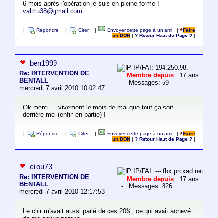
6 mois après l'opération je suis en pleine forme !
valthu38@gmail.com
|
Répondre
|
Citer
|
Envoyer cette page à un ami
|
Faire
un DON
|
? Retour Haut de Page ?
|
ben1999
IP/FAI: 194.250.98.---
Re: INTERVENTION DE
Membre depuis
: 17 ans
BENTALL
- Messages: 59
mercredi 7 avril 2010 10:02:47
Ok merci ... vivement le mois de mai que tout ça soit
derrière moi (enfin en partie) !
|
Répondre
|
Citer
|
Envoyer cette page à un ami
|
Faire
un DON
|
? Retour Haut de Page ?
|
cilou73
IP/FAI: ---.fbx.proxad.net
Re: INTERVENTION DE
Membre depuis
: 17 ans
BENTALL
- Messages: 826
mercredi 7 avril 2010 12:17:53
Le chir m'avait aussi parlé de ces 20%, ce qui avait achevé