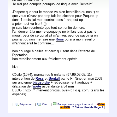
de me convaincre :s
Je n'ai pas compris pourquoi ce risque avec Bentall^^
J'espere que tout le monde va bien bentallien ou non :) et
que vous n'avez pas trop fait les cloches pour Paques :p
dans 1 mois j'ai mon controle des 1 an post op.
a priori tout va bien! :))
je suis bien contente que tout soit enfin derriere.
l'an dernier à la meme epoque je ne brillais pas :( pas le
moral, peur de ce qui allait m'arriver, peur de savoir si on
pourrait ou non me faire une
Ross
ou si à mon reveil on
m'annoncerait le contraire...
bon courage à celles et ceux qui sont dans l'attente de
l'operation.
bon retablissement aux fraichement opérés
bizz
Cécile (1974), maman de 5 enfants (97,99,02,05, 11)
intervention de
Ross
et
Bentall
par le Pr Ninet en mai 2009
sur ancienne
bicuspidie
+ retrecissement aortique +
dilatation de l'
aorte
ascendante à 54 mm
BLOG : http :// interventionross. over- b l o g. com/ (sans les
espaces)
|
Répondre
|
Citer
|
Envoyer cette page à un ami
|
Faire
un DON
|
? Retour Haut de Page ?
|