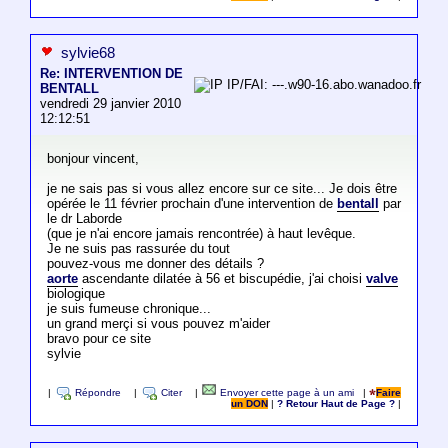
sylvie68
Re: INTERVENTION DE
IP/FAI: ---.w90-16.abo.wanadoo.fr
BENTALL
vendredi 29 janvier 2010
12:12:51
bonjour vincent,
je ne sais pas si vous allez encore sur ce site... Je dois être
opérée le 11 février prochain d'une intervention de
bentall
par
le dr Laborde
(que je n'ai encore jamais rencontrée) à haut levêque.
Je ne suis pas rassurée du tout
pouvez-vous me donner des détails ?
aorte
ascendante dilatée à 56 et biscupédie, j'ai choisi
valve
biologique
je suis fumeuse chronique...
un grand merçi si vous pouvez m'aider
bravo pour ce site
sylvie
|
Répondre
|
Citer
|
Envoyer cette page à un ami
|
Faire
un DON
|
? Retour Haut de Page ?
|