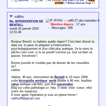
|
Répondre
|
Citer
|
Envoyer cette page à un ami
|
Faire
un DON
|
? Retour Haut de Page ?
|
valthu
IP/FAI: ---.w90-27.abo.wanadoo.fr
Re: INTERVENTION DE
Membre depuis
: 17 ans
BENTALL
- Messages: 288
mardi 26 janvier 2010
12:01:46
Bonjour Benoît, tu habites quelle région? C'est bien d'avoir la
date oui, tu peux te préparer à l'intervention,
psychologiquement et d'un côté plus pratique; Je te sens la
pêche c'est cool, si tu es positif comme ça, tout va bien se
passer, forcément !
Bonne journée et n'oublie pas de donner de tes nouvelles
ok?
valérie
Valérie, 46 ans, intervention de
Bentall
le 10 mars 2009,
suite
bicuspidie aortique
,
aorte
dilatée à 46 mm, feuillets
valve
aortique calcifiés, port d'un
pacemaker
.
blog sur cette pathologie ici :http :// www .mon -coeur .info/
(sans les espaces)
6 mois après l'opération je suis en pleine forme !
valthu38@gmail.com