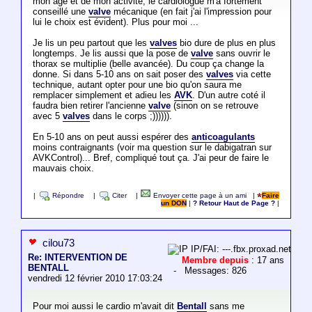
mon age et de mon activité, le cardiologue m'a fortement
conseillé une
valve
mécanique (en fait j'ai l'impression pour
lui le choix est évident). Plus pour moi ...
Je lis un peu partout que les
valves
bio dure de plus en plus
longtemps. Je lis aussi que la pose de
valve
sans ouvrir le
thorax se multiplie (belle avancée). Du coup ça change la
donne. Si dans 5-10 ans on sait poser des
valves
via cette
technique, autant opter pour une bio qu'on saura me
remplacer simplement et adieu les
AVK
. D'un autre coté il
faudra bien retirer l'ancienne
valve
(sinon on se retrouve
avec 5
valves
dans le corps ;)))))).
En 5-10 ans on peut aussi espérer des
anticoagulants
moins contraignants (voir ma question sur le dabigatran sur
AVKControl)... Bref, compliqué tout ça. J'ai peur de faire le
mauvais choix.
|
Répondre
|
Citer
|
Envoyer cette page à un ami
|
Faire
un DON
|
? Retour Haut de Page ?
|
cilou73
IP/FAI: ---.fbx.proxad.net
Re: INTERVENTION DE
Membre depuis
: 17 ans
BENTALL
- Messages: 826
vendredi 12 février 2010 17:03:24
Pour moi aussi le cardio m'avait dit
Bentall
sans me