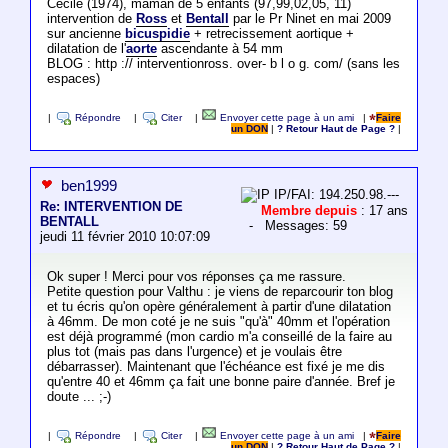
Cécile (1974), maman de 5 enfants (97,99,02,05, 11)
intervention de
Ross
et
Bentall
par le Pr Ninet en mai 2009
sur ancienne
bicuspidie
+ retrecissement aortique +
dilatation de l'
aorte
ascendante à 54 mm
BLOG : http :// interventionross. over- b l o g. com/ (sans les
espaces)
|
Répondre
|
Citer
|
Envoyer cette page à un ami
|
Faire
un DON
|
? Retour Haut de Page ?
|
ben1999
IP/FAI: 194.250.98.---
Re: INTERVENTION DE
Membre depuis
: 17 ans
BENTALL
- Messages: 59
jeudi 11 février 2010 10:07:09
Ok super ! Merci pour vos réponses ça me rassure.
Petite question pour Valthu : je viens de reparcourir ton blog
et tu écris qu'on opère généralement à partir d'une dilatation
à 46mm. De mon coté je ne suis "qu'à" 40mm et l'opération
est déjà programmé (mon cardio m'a conseillé de la faire au
plus tot (mais pas dans l'urgence) et je voulais être
débarrasser). Maintenant que l'échéance est fixé je me dis
qu'entre 40 et 46mm ça fait une bonne paire d'année. Bref je
doute ... ;-)
|
Répondre
|
Citer
|
Envoyer cette page à un ami
|
Faire
un DON
|
? Retour Haut de Page ?
|