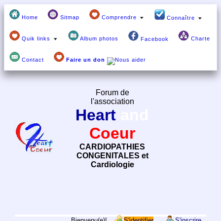
Home
Sitmap
Comprendre
Connaître
Quik links
Album photos
Charte
Facebook
Contact
Faire un don
Forum de
l'association
Heart
and
Coeur
CARDIOPATHIES
CONGENITALES et
Cardiologie
Bienvenu(e)!
S'identifier
S'inscrire