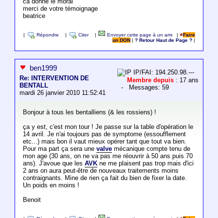
ca donne le moral
merci de votre témoignage
beatrice
|
Répondre
|
Citer
|
Envoyer cette page à un ami
|
Faire
un DON
|
? Retour Haut de Page ?
|
ben1999
IP/FAI: 194.250.98.---
Re: INTERVENTION DE
Membre depuis
: 17 ans
BENTALL
- Messages: 59
mardi 26 janvier 2010 11:52:41
Bonjour à tous les bentalliens (& les rossiens) !
ça y est, c'est mon tour ! Je passe sur la table d'opération le
14 avril. Je n'ai toujours pas de symptome (essoufflement
etc...) mais bon il vaut mieux opérer tant que tout va bien.
Pour ma part ça sera une
valve
mécanique compte tenu de
mon age (30 ans, on ne va pas me réouvrir à 50 ans puis 70
ans). J'avoue que les
AVK
ne me plaisent pas trop mais d'ici
2 ans on aura peut-être de nouveaux traitements moins
contraignants. Mine de rien ça fait du bien de fixer la date.
Un poids en moins !
Benoit