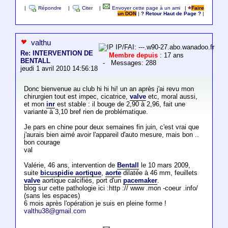
|
Répondre
|
Citer
|
Envoyer cette page à un ami
|
Faire
un DON
|
? Retour Haut de Page ?
|
valthu
IP/FAI: ---.w90-27.abo.wanadoo.fr
Re: INTERVENTION DE
Membre depuis
: 17 ans
BENTALL
- Messages: 288
jeudi 1 avril 2010 14:56:18
Donc bienvenue au club hi hi hi! un an après j'ai revu mon
chirurgien tout est impec, cicatrice,
valve
etc, moral aussi,
et mon
inr
est stable : il bouge de 2,90 à 2,96, fait une
variante à 3,10 bref rien de problématique.
Je pars en chine pour deux semaines fin juin, c'est vrai que
j'aurais bien aimé avoir l'appareil d'auto mesure, mais bon ..
bon courage
val
Valérie, 46 ans, intervention de
Bentall
le 10 mars 2009,
suite
bicuspidie aortique
,
aorte
dilatée à 46 mm, feuillets
valve
aortique calcifiés, port d'un
pacemaker
.
blog sur cette pathologie ici :http :// www .mon -coeur .info/
(sans les espaces)
6 mois après l'opération je suis en pleine forme !
valthu38@gmail.com