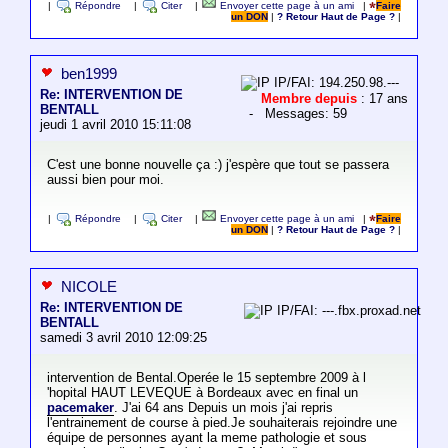
|
Répondre
|
Citer
|
Envoyer cette page à un ami
|
Faire
un DON
|
? Retour Haut de Page ?
|
ben1999
IP/FAI: 194.250.98.---
Re: INTERVENTION DE
Membre depuis
: 17 ans
BENTALL
- Messages: 59
jeudi 1 avril 2010 15:11:08
C'est une bonne nouvelle ça :) j'espère que tout se passera
aussi bien pour moi.
|
Répondre
|
Citer
|
Envoyer cette page à un ami
|
Faire
un DON
|
? Retour Haut de Page ?
|
NICOLE
Re: INTERVENTION DE
IP/FAI: ---.fbx.proxad.net
BENTALL
samedi 3 avril 2010 12:09:25
intervention de Bental.Operée le 15 septembre 2009 à l
'hopital HAUT LEVEQUE à Bordeaux avec en final un
pacemaker
. J'ai 64 ans Depuis un mois j'ai repris
l'entrainement de course à pied.Je souhaiterais rejoindre une
équipe de personnes ayant la meme pathologie et sous