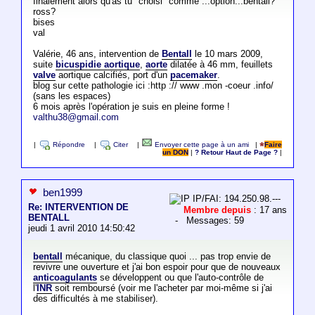
finalement alors qu'as tu "choisi" comme ...option...bentall?
ross?
bises
val
Valérie, 46 ans, intervention de
Bentall
le 10 mars 2009,
suite
bicuspidie aortique
,
aorte
dilatée à 46 mm, feuillets
valve
aortique calcifiés, port d'un
pacemaker
.
blog sur cette pathologie ici :http :// www .mon -coeur .info/
(sans les espaces)
6 mois après l'opération je suis en pleine forme !
valthu38@gmail.com
|
Répondre
|
Citer
|
Envoyer cette page à un ami
|
Faire
un DON
|
? Retour Haut de Page ?
|
ben1999
IP/FAI: 194.250.98.---
Re: INTERVENTION DE
Membre depuis
: 17 ans
BENTALL
- Messages: 59
jeudi 1 avril 2010 14:50:42
bentall
mécanique, du classique quoi ... pas trop envie de
revivre une ouverture et j'ai bon espoir pour que de nouveaux
anticoagulants
se développent ou que l'auto-contrôle de
l'
INR
soit remboursé (voir me l'acheter par moi-même si j'ai
des difficultés à me stabiliser).