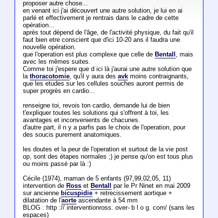
proposer autre chose...
en venant ici j'ai découvert une autre solution, je lui en ai
parlé et effectivement je rentrais dans le cadre de cette
opération...
après tout dépend de l'âge, de l'activité physique, du fait qu'il
faut bien etre conscient que d'ici 10-20 ans il faudra une
nouvelle opération.
que l'operation est plus complexe que celle de
Bentall
, mais
avec les mêmes suites.
Comme toi j'espere que d ici là j'aurai une autre solution que
la
thoracotomie
, qu'il y aura des
avk
moins contraignants,
que les etudes sur les cellules souches auront permis de
super progrès en cardio...
renseigne toi, revois ton cardio, demande lui de bien
t'expliquer toutes les solutions qui s'offrent à toi, les
avantages et inconvenients de chacunes.
d'autre part, il n y a parfis pas le choix de l'operation, pour
des soucis purement anatomiques.
les doutes et la peur de l'operation et surtout de la vie post
op, sont des étapes normales ;) je pense qu'on est tous plus
ou moins passé par là :)
Cécile (1974), maman de 5 enfants (97,99,02,05, 11)
intervention de
Ross
et
Bentall
par le Pr Ninet en mai 2009
sur ancienne
bicuspidie
+ retrecissement aortique +
dilatation de l'
aorte
ascendante à 54 mm
BLOG : http :// interventionross. over- b l o g. com/ (sans les
espaces)