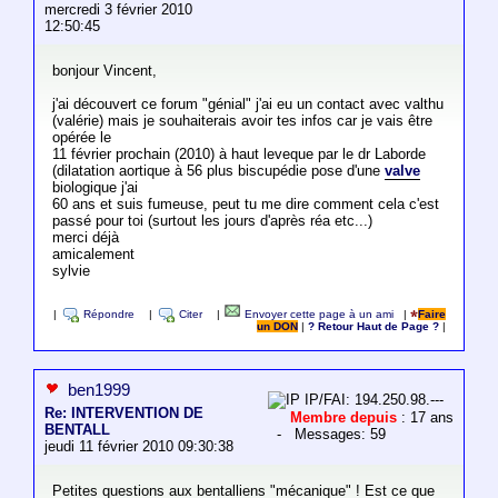
mercredi 3 février 2010
12:50:45
bonjour Vincent,
j'ai découvert ce forum "génial" j'ai eu un contact avec valthu
(valérie) mais je souhaiterais avoir tes infos car je vais être
opérée le
11 février prochain (2010) à haut leveque par le dr Laborde
(dilatation aortique à 56 plus biscupédie pose d'une
valve
biologique j'ai
60 ans et suis fumeuse, peut tu me dire comment cela c'est
passé pour toi (surtout les jours d'après réa etc...)
merci déjà
amicalement
sylvie
|
Répondre
|
Citer
|
Envoyer cette page à un ami
|
Faire
un DON
|
? Retour Haut de Page ?
|
ben1999
IP/FAI: 194.250.98.---
Re: INTERVENTION DE
Membre depuis
: 17 ans
BENTALL
- Messages: 59
jeudi 11 février 2010 09:30:38
Petites questions aux bentalliens "mécanique" ! Est ce que