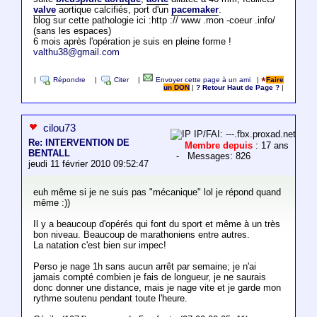
valve
aortique calcifiés, port d'un
pacemaker
.
blog sur cette pathologie ici :http :// www .mon -coeur .info/
(sans les espaces)
6 mois après l'opération je suis en pleine forme !
valthu38@gmail.com
|
Répondre
|
Citer
|
Envoyer cette page à un ami
|
Faire
un DON
|
? Retour Haut de Page ?
|
cilou73
IP/FAI: ---.fbx.proxad.net
Re: INTERVENTION DE
Membre depuis
: 17 ans
BENTALL
- Messages: 826
jeudi 11 février 2010 09:52:47
euh même si je ne suis pas "mécanique" lol je répond quand
même :))
Il y a beaucoup d'opérés qui font du sport et même à un très
bon niveau. Beaucoup de marathoniens entre autres.
La natation c'est bien sur impec!
Perso je nage 1h sans aucun arrêt par semaine; je n'ai
jamais compté combien je fais de longueur, je ne saurais
donc donner une distance, mais je nage vite et je garde mon
rythme soutenu pendant toute l'heure.