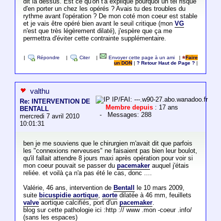
dit là dessus. Est ce qu'on t'a expliqué pourquoi un tel risque
d'en porter un chez les opérés ? Avais tu des troubles du
rythme avant l'opération ? De mon coté mon coeur est stable
et je vais être opéré bien avant le seuil critique (mon
VG
n'est que très légèrement dilaté), j'espère que ça me
permettra d'éviter cette contrainte supplémentaire.
|
Répondre
|
Citer
|
Envoyer cette page à un ami
|
Faire
un DON
|
? Retour Haut de Page ?
|
valthu
IP/FAI: ---.w90-27.abo.wanadoo.fr
Re: INTERVENTION DE
Membre depuis
: 17 ans
BENTALL
- Messages: 288
mercredi 7 avril 2010
10:01:31
ben je me souviens que le chirurgien m'avait dit que parfois
les "connexions nerveuses" ne faisaient pas bien leur boulot,
qu'il fallait attendre 8 jours maxi après opération pour voir si
mon coeur pouvait se passer du
pacemaker
auquel j'étais
reliée. et voilà ça n'a pas été le cas, donc ....
Valérie, 46 ans, intervention de
Bentall
le 10 mars 2009,
suite
bicuspidie aortique
,
aorte
dilatée à 46 mm, feuillets
valve
aortique calcifiés, port d'un
pacemaker
.
blog sur cette pathologie ici :http :// www .mon -coeur .info/
(sans les espaces)