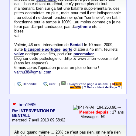
cas...bon c chiant au début, je n'y pense plus du tout
maintenant. bien sûr ça fait une balafre supplémentaire, des
ptites contraintes en plus, mais pour moi il est indispensable
: au début il ne devait fonctionner qu'en "sentinelle", en fait il
fonctionne tout le temps à 100%...au moins comme ça je ne
ferai pas d'arrpet cardiaque, pas d'
arythmie
etc...
bises
val
Valérie, 46 ans, intervention de
Bentall
le 10 mars 2009,
suite
bicuspidie aortique
,
aorte
dilatée à 46 mm, feuillets
valve
aortique calcifiés, port d'un
pacemaker
.
blog sur cette pathologie ici :http :// www .mon -coeur .info/
(sans les espaces)
6 mois après l'opération je suis en pleine forme !
valthu38@gmail.com
|
Répondre
|
Citer
|
Envoyer cette page à un ami
|
Faire
un DON
|
? Retour Haut de Page ?
|
ben1999
IP/FAI: 194.250.98.---
Re: INTERVENTION DE
Membre depuis
: 17 ans
BENTALL
- Messages: 59
mercredi 7 avril 2010 09:58:02
Ah oui quand même ... 20% ce n'est pas rien, on ne m'a rien