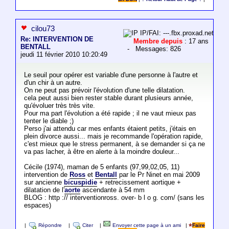
cilou73
IP/FAI: ---.fbx.proxad.net
Re: INTERVENTION DE
Membre depuis
: 17 ans
BENTALL
- Messages: 826
jeudi 11 février 2010 10:20:49
Le seuil pour opérer est variable d'une personne à l'autre et
d'un chir à un autre.
On ne peut pas prévoir l'évolution d'une telle dilatation.
cela peut aussi bien rester stable durant plusieurs année,
qu'évoluer très très vite.
Pour ma part l'évolution a été rapide ; il ne vaut mieux pas
tenter le diable ;)
Perso j'ai attendu car mes enfants étaient petits, j'étais en
plein divorce aussi... mais je recommande l'opération rapide,
c'est mieux que le stress permanent, à se demander si ça ne
va pas lacher, à être en alerte à la moindre douleur...
Cécile (1974), maman de 5 enfants (97,99,02,05, 11)
intervention de
Ross
et
Bentall
par le Pr Ninet en mai 2009
sur ancienne
bicuspidie
+ retrecissement aortique +
dilatation de l'
aorte
ascendante à 54 mm
BLOG : http :// interventionross. over- b l o g. com/ (sans les
espaces)
|
Répondre
|
Citer
|
Envoyer cette page à un ami
|
Faire