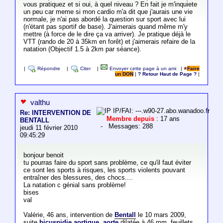
vous pratiquez et si oui, à quel niveau ? En fait je m'inquiete
un peu car meme si mon cardio m'a dit que j'aurais une vie
normale, je n'ai pas abordé la question sur sport avec lui
(n'étant pas sportif de base). J'aimerais quand même m'y
mettre (à force de le dire ça va arriver). Je pratique déjà le
VTT (rando de 20 à 35km en forêt) et j'aimerais refaire de la
natation (Objectif 1.5 à 2km par séance).
|
Répondre
|
Citer
|
Envoyer cette page à un ami
|
Faire
un DON
|
? Retour Haut de Page ?
|
valthu
IP/FAI: ---.w90-27.abo.wanadoo.fr
Re: INTERVENTION DE
Membre depuis
: 17 ans
BENTALL
- Messages: 288
jeudi 11 février 2010
09:45:29
bonjour benoit
tu pourras faire du sport sans problème, ce qu'il faut éviter
ce sont les sports à risques, les sports violents pouvant
entraîner des blessures, des chocs....
La natation c génial sans problème!
bises
val
Valérie, 46 ans, intervention de
Bentall
le 10 mars 2009,
suite
bicuspidie aortique
,
aorte
dilatée à 46 mm, feuillets