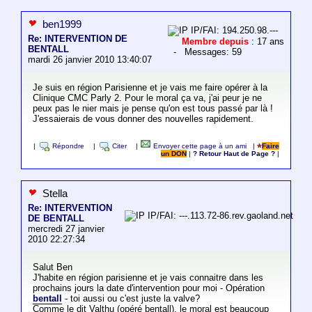
ben1999
IP/FAI: 194.250.98.---
Re: INTERVENTION DE
Membre depuis
: 17 ans
BENTALL
- Messages: 59
mardi 26 janvier 2010 13:40:07
Je suis en région Parisienne et je vais me faire opérer à la
Clinique CMC Parly 2. Pour le moral ça va, j'ai peur je ne
peux pas le nier mais je pense qu'on est tous passé par là !
J'essaierais de vous donner des nouvelles rapidement.
|
Répondre
|
Citer
|
Envoyer cette page à un ami
|
Faire
un DON
|
? Retour Haut de Page ?
|
Stella
Re: INTERVENTION
IP/FAI: ---.113.72-86.rev.gaoland.net
DE BENTALL
mercredi 27 janvier
2010 22:27:34
Salut Ben
J'habite en région parisienne et je vais connaitre dans les
prochains jours la date d'intervention pour moi - Opération
bentall
- toi aussi ou c'est juste la valve?
Comme le dit Valthu (opéré bentall), le moral est beaucoup