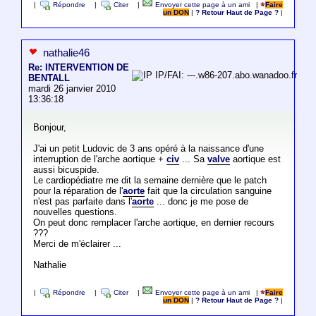
|
Répondre
|
Citer
|
Envoyer cette page à un ami
|
Faire
un DON
|
? Retour Haut de Page ?
|
nathalie46
Re: INTERVENTION DE
IP/FAI: ---.w86-207.abo.wanadoo.fr
BENTALL
mardi 26 janvier 2010
13:36:18
Bonjour,
J'ai un petit Ludovic de 3 ans opéré à la naissance d'une
interruption de l'arche aortique +
civ
... Sa
valve
aortique est
aussi bicuspide.
Le cardiopédiatre me dit la semaine dernière que le patch
pour la réparation de l'
aorte
fait que la circulation sanguine
n'est pas parfaite dans l'
aorte
... donc je me pose de
nouvelles questions.
On peut donc remplacer l'arche aortique, en dernier recours
???
Merci de m'éclairer ...
Nathalie
|
Répondre
|
Citer
|
Envoyer cette page à un ami
|
Faire
un DON
|
? Retour Haut de Page ?
|