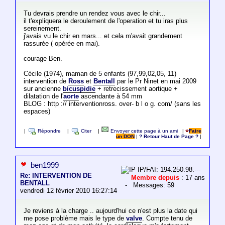
Tu devrais prendre un rendez vous avec le chir...
il t'expliquera le deroulement de l'operation et tu iras plus
sereinement.
j'avais vu le chir en mars... et cela m'avait grandement
rassurée ( opérée en mai).
courage Ben.
Cécile (1974), maman de 5 enfants (97,99,02,05, 11)
intervention de
Ross
et
Bentall
par le Pr Ninet en mai 2009
sur ancienne
bicuspidie
+ retrecissement aortique +
dilatation de l'
aorte
ascendante à 54 mm
BLOG : http :// interventionross. over- b l o g. com/ (sans les
espaces)
|
Répondre
|
Citer
|
Envoyer cette page à un ami
|
Faire
un DON
|
? Retour Haut de Page ?
|
ben1999
IP/FAI: 194.250.98.---
Re: INTERVENTION DE
Membre depuis
: 17 ans
BENTALL
- Messages: 59
vendredi 12 février 2010 16:27:14
Je reviens à la charge .. aujourd'hui ce n'est plus la date qui
me pose problème mais le type de
valve
. Compte tenu de