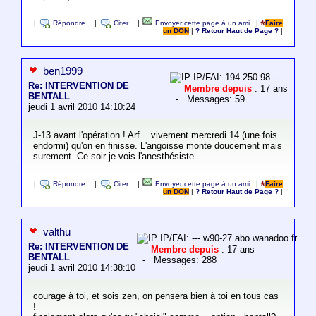
|
Répondre
|
Citer
|
Envoyer cette page à un ami
|
Faire
un DON
|
? Retour Haut de Page ?
|
ben1999
IP/FAI: 194.250.98.---
Re: INTERVENTION DE
Membre depuis
: 17 ans
BENTALL
- Messages: 59
jeudi 1 avril 2010 14:10:24
J-13 avant l'opération ! Arf... vivement mercredi 14 (une fois
endormi) qu'on en finisse. L'angoisse monte doucement mais
surement. Ce soir je vois l'anesthésiste.
|
Répondre
|
Citer
|
Envoyer cette page à un ami
|
Faire
un DON
|
? Retour Haut de Page ?
|
valthu
IP/FAI: ---.w90-27.abo.wanadoo.fr
Re: INTERVENTION DE
Membre depuis
: 17 ans
BENTALL
- Messages: 288
jeudi 1 avril 2010 14:38:10
courage à toi, et sois zen, on pensera bien à toi en tous cas
!