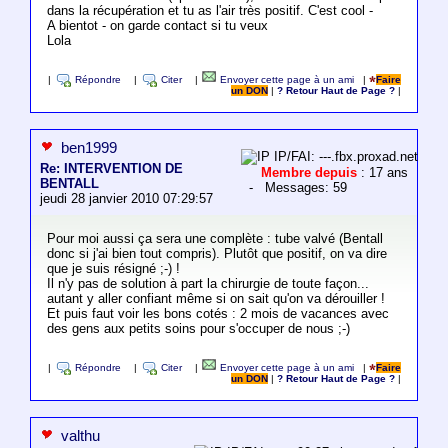
dans la récupération et tu as l'air très positif. C'est cool -
A bientot - on garde contact si tu veux
Lola
|
Répondre
|
Citer
|
Envoyer cette page à un ami
|
Faire
un DON
|
? Retour Haut de Page ?
|
ben1999
IP/FAI: ---.fbx.proxad.net
Re: INTERVENTION DE
Membre depuis
: 17 ans
BENTALL
- Messages: 59
jeudi 28 janvier 2010 07:29:57
Pour moi aussi ça sera une complète : tube valvé (Bentall
donc si j'ai bien tout compris). Plutôt que positif, on va dire
que je suis résigné ;-) !
Il n'y pas de solution à part la chirurgie de toute façon...
autant y aller confiant même si on sait qu'on va dérouiller !
Et puis faut voir les bons cotés : 2 mois de vacances avec
des gens aux petits soins pour s'occuper de nous ;-)
|
Répondre
|
Citer
|
Envoyer cette page à un ami
|
Faire
un DON
|
? Retour Haut de Page ?
|
valthu