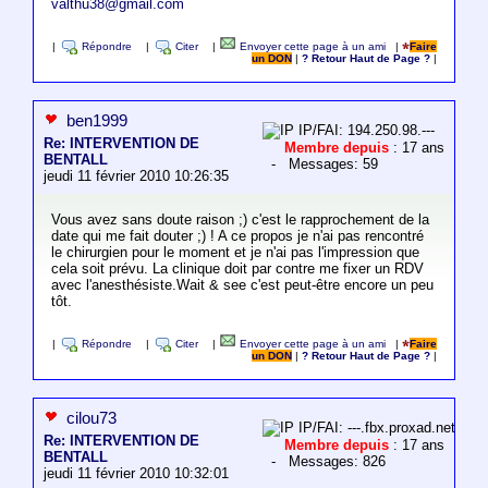
valthu38@gmail.com
|
Répondre
|
Citer
|
Envoyer cette page à un ami
|
Faire
un DON
|
? Retour Haut de Page ?
|
ben1999
IP/FAI: 194.250.98.---
Re: INTERVENTION DE
Membre depuis
: 17 ans
BENTALL
- Messages: 59
jeudi 11 février 2010 10:26:35
Vous avez sans doute raison ;) c'est le rapprochement de la
date qui me fait douter ;) ! A ce propos je n'ai pas rencontré
le chirurgien pour le moment et je n'ai pas l'impression que
cela soit prévu. La clinique doit par contre me fixer un RDV
avec l'anesthésiste.Wait & see c'est peut-être encore un peu
tôt.
|
Répondre
|
Citer
|
Envoyer cette page à un ami
|
Faire
un DON
|
? Retour Haut de Page ?
|
cilou73
IP/FAI: ---.fbx.proxad.net
Re: INTERVENTION DE
Membre depuis
: 17 ans
BENTALL
- Messages: 826
jeudi 11 février 2010 10:32:01