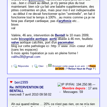
cas...bon c chiant au début, je n'y pense plus du tout
maintenant. bien sûr ça fait une balafre supplémentaire, des
ptites contraintes en plus, mais pour moi il est indispensable
: au début il ne devait fonctionner qu'en "sentinelle", en fait il
fonctionne tout le temps à 100%...au moins comme ça je ne
ferai pas d'arrpet cardiaque, pas d'
arythmie
etc...
bises
val
Valérie, 46 ans, intervention de
Bentall
le 10 mars 2009,
suite
bicuspidie aortique
,
aorte
dilatée à 46 mm, feuillets
valve
aortique calcifiés, port d'un
pacemaker
.
blog sur cette pathologie ici :http :// www .mon -coeur .info/
(sans les espaces)
6 mois après l'opération je suis en pleine forme !
valthu38@gmail.com
|
Répondre
|
Citer
|
Envoyer cette page à un ami
|
Faire
un DON
|
? Retour Haut de Page ?
|
ben1999
IP/FAI: 194.250.98.---
Re: INTERVENTION DE
Membre depuis
: 17 ans
BENTALL
- Messages: 59
mercredi 7 avril 2010 09:58:02
Ah oui quand même ... 20% ce n'est pas rien, on ne m'a rien