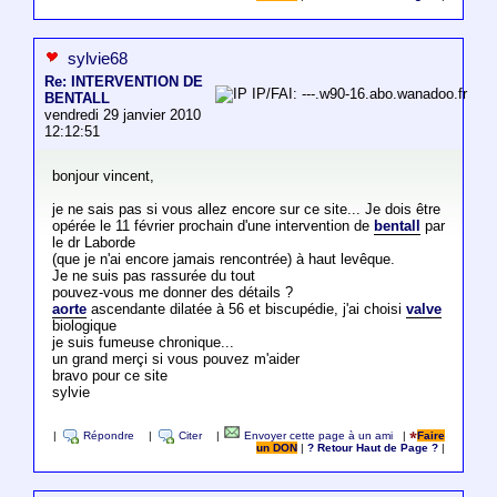
sylvie68
Re: INTERVENTION DE
IP/FAI: ---.w90-16.abo.wanadoo.fr
BENTALL
vendredi 29 janvier 2010
12:12:51
bonjour vincent,
je ne sais pas si vous allez encore sur ce site... Je dois être
opérée le 11 février prochain d'une intervention de
bentall
par
le dr Laborde
(que je n'ai encore jamais rencontrée) à haut levêque.
Je ne suis pas rassurée du tout
pouvez-vous me donner des détails ?
aorte
ascendante dilatée à 56 et biscupédie, j'ai choisi
valve
biologique
je suis fumeuse chronique...
un grand merçi si vous pouvez m'aider
bravo pour ce site
sylvie
|
Répondre
|
Citer
|
Envoyer cette page à un ami
|
Faire
un DON
|
? Retour Haut de Page ?
|