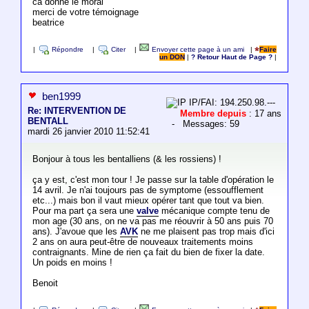
ca donne le moral
merci de votre témoignage
beatrice
|
Répondre
|
Citer
|
Envoyer cette page à un ami
|
Faire
un DON
|
? Retour Haut de Page ?
|
ben1999
IP/FAI: 194.250.98.---
Re: INTERVENTION DE
Membre depuis
: 17 ans
BENTALL
- Messages: 59
mardi 26 janvier 2010 11:52:41
Bonjour à tous les bentalliens (& les rossiens) !
ça y est, c'est mon tour ! Je passe sur la table d'opération le
14 avril. Je n'ai toujours pas de symptome (essoufflement
etc...) mais bon il vaut mieux opérer tant que tout va bien.
Pour ma part ça sera une
valve
mécanique compte tenu de
mon age (30 ans, on ne va pas me réouvrir à 50 ans puis 70
ans). J'avoue que les
AVK
ne me plaisent pas trop mais d'ici
2 ans on aura peut-être de nouveaux traitements moins
contraignants. Mine de rien ça fait du bien de fixer la date.
Un poids en moins !
Benoit