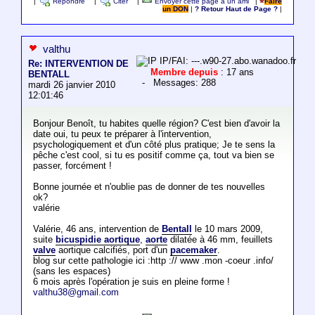
|
Répondre
|
Citer
|
Envoyer cette page à un ami
|
Faire
un DON
|
? Retour Haut de Page ?
|
valthu
IP/FAI: ---.w90-27.abo.wanadoo.fr
Re: INTERVENTION DE
Membre depuis
: 17 ans
BENTALL
- Messages: 288
mardi 26 janvier 2010
12:01:46
Bonjour Benoît, tu habites quelle région? C'est bien d'avoir la
date oui, tu peux te préparer à l'intervention,
psychologiquement et d'un côté plus pratique; Je te sens la
pêche c'est cool, si tu es positif comme ça, tout va bien se
passer, forcément !
Bonne journée et n'oublie pas de donner de tes nouvelles
ok?
valérie
Valérie, 46 ans, intervention de
Bentall
le 10 mars 2009,
suite
bicuspidie aortique
,
aorte
dilatée à 46 mm, feuillets
valve
aortique calcifiés, port d'un
pacemaker
.
blog sur cette pathologie ici :http :// www .mon -coeur .info/
(sans les espaces)
6 mois après l'opération je suis en pleine forme !
valthu38@gmail.com