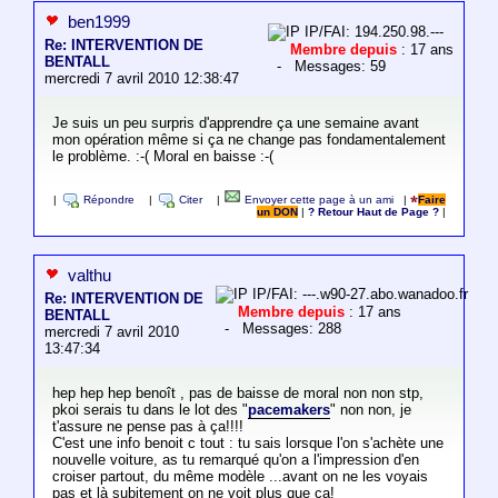
ben1999
IP/FAI: 194.250.98.---
Re: INTERVENTION DE
Membre depuis
: 17 ans
BENTALL
- Messages: 59
mercredi 7 avril 2010 12:38:47
Je suis un peu surpris d'apprendre ça une semaine avant
mon opération même si ça ne change pas fondamentalement
le problème. :-( Moral en baisse :-(
|
Répondre
|
Citer
|
Envoyer cette page à un ami
|
Faire
un DON
|
? Retour Haut de Page ?
|
valthu
IP/FAI: ---.w90-27.abo.wanadoo.fr
Re: INTERVENTION DE
Membre depuis
: 17 ans
BENTALL
- Messages: 288
mercredi 7 avril 2010
13:47:34
hep hep hep benoît , pas de baisse de moral non non stp,
pkoi serais tu dans le lot des "
pacemakers
" non non, je
t'assure ne pense pas à ça!!!!
C'est une info benoit c tout : tu sais lorsque l'on s'achète une
nouvelle voiture, as tu remarqué qu'on a l'impression d'en
croiser partout, du même modèle ...avant on ne les voyais
pas et là subitement on ne voit plus que ça!