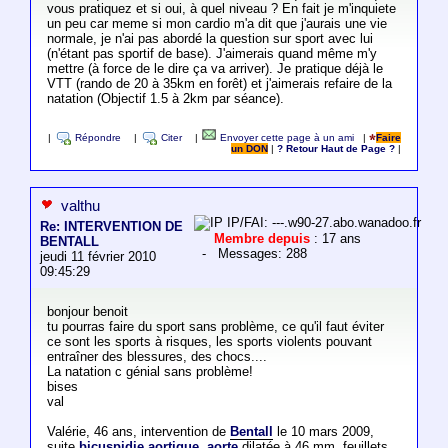
vous pratiquez et si oui, à quel niveau ? En fait je m'inquiete
un peu car meme si mon cardio m'a dit que j'aurais une vie
normale, je n'ai pas abordé la question sur sport avec lui
(n'étant pas sportif de base). J'aimerais quand même m'y
mettre (à force de le dire ça va arriver). Je pratique déjà le
VTT (rando de 20 à 35km en forêt) et j'aimerais refaire de la
natation (Objectif 1.5 à 2km par séance).
|
Répondre
|
Citer
|
Envoyer cette page à un ami
|
Faire
un DON
|
? Retour Haut de Page ?
|
valthu
IP/FAI: ---.w90-27.abo.wanadoo.fr
Re: INTERVENTION DE
Membre depuis
: 17 ans
BENTALL
- Messages: 288
jeudi 11 février 2010
09:45:29
bonjour benoit
tu pourras faire du sport sans problème, ce qu'il faut éviter
ce sont les sports à risques, les sports violents pouvant
entraîner des blessures, des chocs....
La natation c génial sans problème!
bises
val
Valérie, 46 ans, intervention de
Bentall
le 10 mars 2009,
suite
bicuspidie aortique
,
aorte
dilatée à 46 mm, feuillets