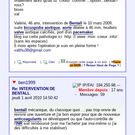
finalement alors qu'as tu "choisi" comme ...option...bentall?
ross?
bises
val
Valérie, 46 ans, intervention de
Bentall
le 10 mars 2009,
suite
bicuspidie aortique
,
aorte
dilatée à 46 mm, feuillets
valve
aortique calcifiés, port d'un
pacemaker
.
blog sur cette pathologie ici :http :// www .mon -coeur .info/
(sans les espaces)
6 mois après l'opération je suis en pleine forme !
valthu38@gmail.com
|
Répondre
|
Citer
|
Envoyer cette page à un ami
|
Faire
un DON
|
? Retour Haut de Page ?
|
ben1999
IP/FAI: 194.250.98.---
Re: INTERVENTION DE
Membre depuis
: 17 ans
BENTALL
- Messages: 59
jeudi 1 avril 2010 14:50:42
bentall
mécanique, du classique quoi ... pas trop envie de
revivre une ouverture et j'ai bon espoir pour que de nouveaux
anticoagulants
se développent ou que l'auto-contrôle de
l'
INR
soit remboursé (voir me l'acheter par moi-même si j'ai
des difficultés à me stabiliser).