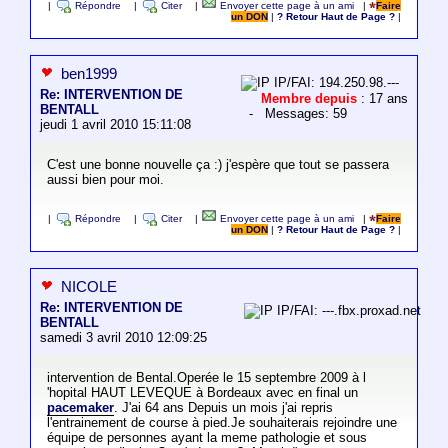
|
Répondre
|
Citer
|
Envoyer cette page à un ami
|
Faire
un DON
|
? Retour Haut de Page ?
|
ben1999
IP/FAI: 194.250.98.---
Re: INTERVENTION DE
Membre depuis
: 17 ans
BENTALL
- Messages: 59
jeudi 1 avril 2010 15:11:08
C'est une bonne nouvelle ça :) j'espère que tout se passera
aussi bien pour moi.
|
Répondre
|
Citer
|
Envoyer cette page à un ami
|
Faire
un DON
|
? Retour Haut de Page ?
|
NICOLE
Re: INTERVENTION DE
IP/FAI: ---.fbx.proxad.net
BENTALL
samedi 3 avril 2010 12:09:25
intervention de Bental.Operée le 15 septembre 2009 à l
'hopital HAUT LEVEQUE à Bordeaux avec en final un
pacemaker
. J'ai 64 ans Depuis un mois j'ai repris
l'entrainement de course à pied.Je souhaiterais rejoindre une
équipe de personnes ayant la meme pathologie et sous