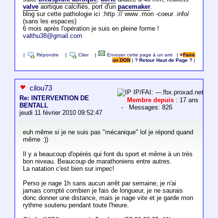
valve
aortique calcifiés, port d'un
pacemaker
.
blog sur cette pathologie ici :http :// www .mon -coeur .info/
(sans les espaces)
6 mois après l'opération je suis en pleine forme !
valthu38@gmail.com
|
Répondre
|
Citer
|
Envoyer cette page à un ami
|
Faire
un DON
|
? Retour Haut de Page ?
|
cilou73
IP/FAI: ---.fbx.proxad.net
Re: INTERVENTION DE
Membre depuis
: 17 ans
BENTALL
- Messages: 826
jeudi 11 février 2010 09:52:47
euh même si je ne suis pas "mécanique" lol je répond quand
même :))
Il y a beaucoup d'opérés qui font du sport et même à un très
bon niveau. Beaucoup de marathoniens entre autres.
La natation c'est bien sur impec!
Perso je nage 1h sans aucun arrêt par semaine; je n'ai
jamais compté combien je fais de longueur, je ne saurais
donc donner une distance, mais je nage vite et je garde mon
rythme soutenu pendant toute l'heure.