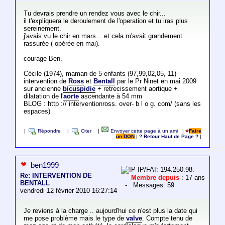
Tu devrais prendre un rendez vous avec le chir...
il t'expliquera le deroulement de l'operation et tu iras plus
sereinement.
j'avais vu le chir en mars... et cela m'avait grandement
rassurée ( opérée en mai).
courage Ben.
Cécile (1974), maman de 5 enfants (97,99,02,05, 11)
intervention de
Ross
et
Bentall
par le Pr Ninet en mai 2009
sur ancienne
bicuspidie
+ retrecissement aortique +
dilatation de l'
aorte
ascendante à 54 mm
BLOG : http :// interventionross. over- b l o g. com/ (sans les
espaces)
|
Répondre
|
Citer
|
Envoyer cette page à un ami
|
Faire
un DON
|
? Retour Haut de Page ?
|
ben1999
IP/FAI: 194.250.98.---
Re: INTERVENTION DE
Membre depuis
: 17 ans
BENTALL
- Messages: 59
vendredi 12 février 2010 16:27:14
Je reviens à la charge .. aujourd'hui ce n'est plus la date qui
me pose problème mais le type de
valve
. Compte tenu de