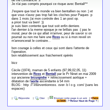
de me convaincre :s
Je n'ai pas compris pourquoi ce risque avec Bentall^^
J'espere que tout le monde va bien bentallien ou non :) et
que vous n'avez pas trop fait les cloches pour Paques :p
dans 1 mois j'ai mon controle des 1 an post op.
a priori tout va bien! :))
je suis bien contente que tout soit enfin derriere.
l'an dernier à la meme epoque je ne brillais pas :( pas le
moral, peur de ce qui allait m'arriver, peur de savoir si on
pourrait ou non me faire une
Ross
ou si à mon reveil on
m'annoncerait le contraire...
bon courage à celles et ceux qui sont dans l'attente de
l'operation.
bon retablissement aux fraichement opérés
bizz
Cécile (1974), maman de 5 enfants (97,99,02,05, 11)
intervention de
Ross
et
Bentall
par le Pr Ninet en mai 2009
sur ancienne
bicuspidie
+ retrecissement aortique +
dilatation de l'
aorte
ascendante à 54 mm
BLOG : http :// interventionross. over- b l o g. com/ (sans les
espaces)
|
Répondre
|
Citer
|
Envoyer cette page à un ami
|
Faire
un DON
|
? Retour Haut de Page ?
|