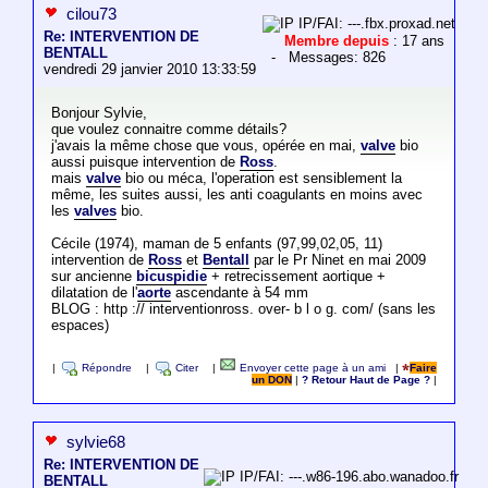
cilou73
IP/FAI: ---.fbx.proxad.net
Re: INTERVENTION DE
Membre depuis
: 17 ans
BENTALL
- Messages: 826
vendredi 29 janvier 2010 13:33:59
Bonjour Sylvie,
que voulez connaitre comme détails?
j'avais la même chose que vous, opérée en mai,
valve
bio
aussi puisque intervention de
Ross
.
mais
valve
bio ou méca, l'operation est sensiblement la
même, les suites aussi, les anti coagulants en moins avec
les
valves
bio.
Cécile (1974), maman de 5 enfants (97,99,02,05, 11)
intervention de
Ross
et
Bentall
par le Pr Ninet en mai 2009
sur ancienne
bicuspidie
+ retrecissement aortique +
dilatation de l'
aorte
ascendante à 54 mm
BLOG : http :// interventionross. over- b l o g. com/ (sans les
espaces)
|
Répondre
|
Citer
|
Envoyer cette page à un ami
|
Faire
un DON
|
? Retour Haut de Page ?
|
sylvie68
Re: INTERVENTION DE
IP/FAI: ---.w86-196.abo.wanadoo.fr
BENTALL