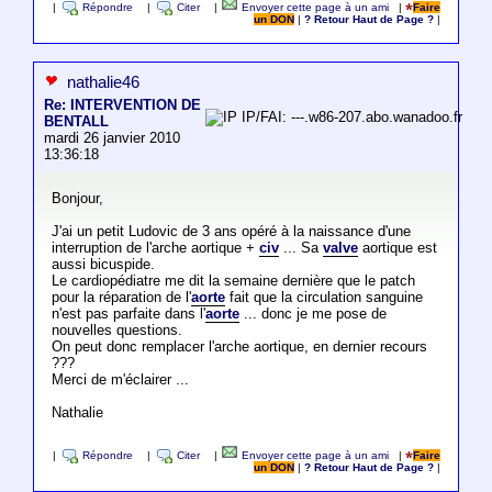
|
Répondre
|
Citer
|
Envoyer cette page à un ami
|
Faire
un DON
|
? Retour Haut de Page ?
|
nathalie46
Re: INTERVENTION DE
IP/FAI: ---.w86-207.abo.wanadoo.fr
BENTALL
mardi 26 janvier 2010
13:36:18
Bonjour,
J'ai un petit Ludovic de 3 ans opéré à la naissance d'une
interruption de l'arche aortique +
civ
... Sa
valve
aortique est
aussi bicuspide.
Le cardiopédiatre me dit la semaine dernière que le patch
pour la réparation de l'
aorte
fait que la circulation sanguine
n'est pas parfaite dans l'
aorte
... donc je me pose de
nouvelles questions.
On peut donc remplacer l'arche aortique, en dernier recours
???
Merci de m'éclairer ...
Nathalie
|
Répondre
|
Citer
|
Envoyer cette page à un ami
|
Faire
un DON
|
? Retour Haut de Page ?
|