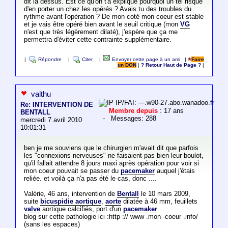
dit là dessus. Est ce qu'on t'a expliqué pourquoi un tel risque
d'en porter un chez les opérés ? Avais tu des troubles du
rythme avant l'opération ? De mon coté mon coeur est stable
et je vais être opéré bien avant le seuil critique (mon
VG
n'est que très légèrement dilaté), j'espère que ça me
permettra d'éviter cette contrainte supplémentaire.
|
Répondre
|
Citer
|
Envoyer cette page à un ami
|
Faire
un DON
|
? Retour Haut de Page ?
|
valthu
IP/FAI: ---.w90-27.abo.wanadoo.fr
Re: INTERVENTION DE
Membre depuis
: 17 ans
BENTALL
- Messages: 288
mercredi 7 avril 2010
10:01:31
ben je me souviens que le chirurgien m'avait dit que parfois
les "connexions nerveuses" ne faisaient pas bien leur boulot,
qu'il fallait attendre 8 jours maxi après opération pour voir si
mon coeur pouvait se passer du
pacemaker
auquel j'étais
reliée. et voilà ça n'a pas été le cas, donc ....
Valérie, 46 ans, intervention de
Bentall
le 10 mars 2009,
suite
bicuspidie aortique
,
aorte
dilatée à 46 mm, feuillets
valve
aortique calcifiés, port d'un
pacemaker
.
blog sur cette pathologie ici :http :// www .mon -coeur .info/
(sans les espaces)