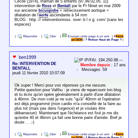
Cécile (1974), maman de 5 enfants (97,99,02,05, 11)
intervention de
Ross
et
Bentall
par le Pr Ninet en mai 2009
sur ancienne
bicuspidie
+ retrecissement aortique +
dilatation de l'
aorte
ascendante à 54 mm
BLOG : http :// interventionross. over- b l o g. com/ (sans les
espaces)
|
Répondre
|
Citer
|
Envoyer cette page à un ami
|
Faire
un DON
|
? Retour Haut de Page ?
|
ben1999
IP/FAI: 194.250.98.---
Re: INTERVENTION DE
Membre depuis
: 17 ans
BENTALL
- Messages: 59
jeudi 11 février 2010 10:07:09
Ok super ! Merci pour vos réponses ça me rassure.
Petite question pour Valthu : je viens de reparcourir ton blog
et tu écris qu'on opère généralement à partir d'une dilatation
à 46mm. De mon coté je ne suis "qu'à" 40mm et l'opération
est déjà programmé (mon cardio m'a conseillé de la faire au
plus tot (mais pas dans l'urgence) et je voulais être
débarrasser). Maintenant que l'échéance est fixé je me dis
qu'entre 40 et 46mm ça fait une bonne paire d'année. Bref je
doute ... ;-)
|
Répondre
|
Citer
|
Envoyer cette page à un ami
|
Faire
un DON
|
? Retour Haut de Page ?
|