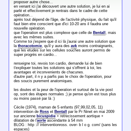
proposer autre chose...
en venant ici j'ai découvert une autre solution, je lui en ai
parlé et effectivement je rentrais dans le cadre de cette
opération...
après tout dépend de l'âge, de l'activité physique, du fait qu'il
faut bien etre conscient que d'ici 10-20 ans il faudra une
nouvelle opération.
que l'operation est plus complexe que celle de
Bentall
, mais
avec les mêmes suites.
Comme toi j'espere que d ici là j'aurai une autre solution que
la
thoracotomie
, qu'il y aura des
avk
moins contraignants,
que les etudes sur les cellules souches auront permis de
super progrès en cardio...
renseigne toi, revois ton cardio, demande lui de bien
t'expliquer toutes les solutions qui s'offrent à toi, les
avantages et inconvenients de chacunes.
d'autre part, il n y a parfis pas le choix de l'operation, pour
des soucis purement anatomiques.
les doutes et la peur de l'operation et surtout de la vie post
op, sont des étapes normales ;) je pense qu'on est tous plus
ou moins passé par là :)
Cécile (1974), maman de 5 enfants (97,99,02,05, 11)
intervention de
Ross
et
Bentall
par le Pr Ninet en mai 2009
sur ancienne
bicuspidie
+ retrecissement aortique +
dilatation de l'
aorte
ascendante à 54 mm
BLOG : http :// interventionross. over- b l o g. com/ (sans les
espaces)