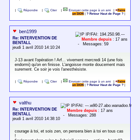
|
Répondre
|
Citer
|
Envoyer cette page à un ami
|
Faire
un DON
|
? Retour Haut de Page ?
|
ben1999
IP/FAI: 194.250.98.---
Re: INTERVENTION DE
Membre depuis
: 17 ans
BENTALL
- Messages: 59
jeudi 1 avril 2010 14:10:24
J-13 avant l'opération ! Arf... vivement mercredi 14 (une fois
endormi) qu'on en finisse. L'angoisse monte doucement mais
surement. Ce soir je vois l'anesthésiste.
|
Répondre
|
Citer
|
Envoyer cette page à un ami
|
Faire
un DON
|
? Retour Haut de Page ?
|
valthu
IP/FAI: ---.w90-27.abo.wanadoo.fr
Re: INTERVENTION DE
Membre depuis
: 17 ans
BENTALL
- Messages: 288
jeudi 1 avril 2010 14:38:10
courage à toi, et sois zen, on pensera bien à toi en tous cas
!