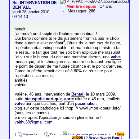
IP/FAI: ---.w90-27.abo.wanadoo.fr
Re: INTERVENTION DE
Membre depuis
: 17 ans
BENTALL
- Messages: 288
jeudi 28 janvier 2010
09:14:10
benoit
j'ai trouvé un disciple de l'optimisme on dirait !
Oui benoit comme tu le dis justement " on n'a pas le choix
donc autant y aller confiant", j'étais ds le mm cas de figure,
l'opération était indispensable...et ma nature optimiste a fait
le reste...le fait que tout me soit bien expliqué me rassurait,
j'ai vu sur le bureau du chir une prothèse dacron, une
valve
mécanique, et le chirurgien m'a montré en tracant une ligne
le point de départ de ma future cicatrice et le point d'arrivée.
Garde ta pêche benoit c'est déjà 80% de réussite pour
l'opération...au moins,
amitiés
valérie
Valérie, 46 ans, intervention de
Bentall
le 10 mars 2009,
suite
bicuspidie aortique
,
aorte
dilatée à 46 mm, feuillets
valve
aortique calcifiés, port d'un
pacemaker
.
blog sur cette pathologie ici :http :// www .mon -coeur .info/
(sans les espaces)
6 mois après l'opération je suis en pleine forme !
valthu38@gmail.com
|
Répondre
|
Citer
|
Envoyer cette page à un ami
|
Faire
un DON
|
? Retour Haut de Page ?
|