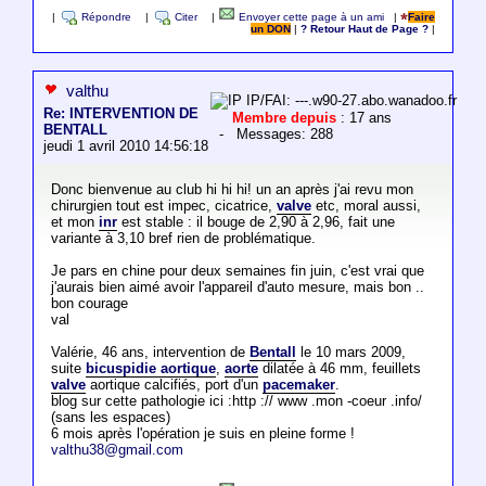
|
Répondre
|
Citer
|
Envoyer cette page à un ami
|
Faire
un DON
|
? Retour Haut de Page ?
|
valthu
IP/FAI: ---.w90-27.abo.wanadoo.fr
Re: INTERVENTION DE
Membre depuis
: 17 ans
BENTALL
- Messages: 288
jeudi 1 avril 2010 14:56:18
Donc bienvenue au club hi hi hi! un an après j'ai revu mon
chirurgien tout est impec, cicatrice,
valve
etc, moral aussi,
et mon
inr
est stable : il bouge de 2,90 à 2,96, fait une
variante à 3,10 bref rien de problématique.
Je pars en chine pour deux semaines fin juin, c'est vrai que
j'aurais bien aimé avoir l'appareil d'auto mesure, mais bon ..
bon courage
val
Valérie, 46 ans, intervention de
Bentall
le 10 mars 2009,
suite
bicuspidie aortique
,
aorte
dilatée à 46 mm, feuillets
valve
aortique calcifiés, port d'un
pacemaker
.
blog sur cette pathologie ici :http :// www .mon -coeur .info/
(sans les espaces)
6 mois après l'opération je suis en pleine forme !
valthu38@gmail.com