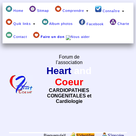
Home
Sitmap
Comprendre
Connaître
Quik links
Album photos
Charte
Facebook
Contact
Faire un don
Forum de
l'association
Heart
and
Coeur
CARDIOPATHIES
CONGENITALES et
Cardiologie
Bienvenu(e)!
S'identifier
S'inscrire