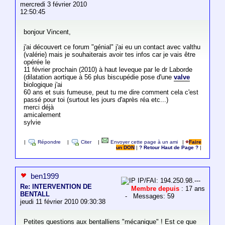
mercredi 3 février 2010
12:50:45
bonjour Vincent,
j'ai découvert ce forum "génial" j'ai eu un contact avec valthu
(valérie) mais je souhaiterais avoir tes infos car je vais être
opérée le
11 février prochain (2010) à haut leveque par le dr Laborde
(dilatation aortique à 56 plus biscupédie pose d'une
valve
biologique j'ai
60 ans et suis fumeuse, peut tu me dire comment cela c'est
passé pour toi (surtout les jours d'après réa etc...)
merci déjà
amicalement
sylvie
|
Répondre
|
Citer
|
Envoyer cette page à un ami
|
Faire
un DON
|
? Retour Haut de Page ?
|
ben1999
IP/FAI: 194.250.98.---
Re: INTERVENTION DE
Membre depuis
: 17 ans
BENTALL
- Messages: 59
jeudi 11 février 2010 09:30:38
Petites questions aux bentalliens "mécanique" ! Est ce que