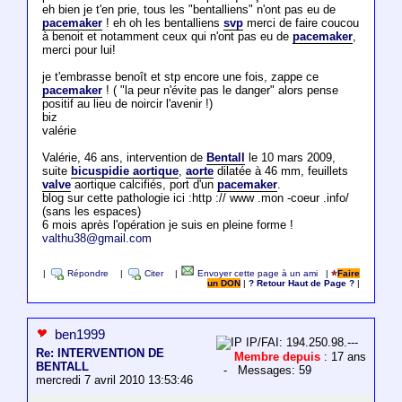
eh bien je t'en prie, tous les "bentalliens" n'ont pas eu de
pacemaker
! eh oh les bentalliens
svp
merci de faire coucou
à benoit et notamment ceux qui n'ont pas eu de
pacemaker
,
merci pour lui!
je t'embrasse benoît et stp encore une fois, zappe ce
pacemaker
! ( "la peur n'évite pas le danger" alors pense
positif au lieu de noircir l'avenir !)
biz
valérie
Valérie, 46 ans, intervention de
Bentall
le 10 mars 2009,
suite
bicuspidie aortique
,
aorte
dilatée à 46 mm, feuillets
valve
aortique calcifiés, port d'un
pacemaker
.
blog sur cette pathologie ici :http :// www .mon -coeur .info/
(sans les espaces)
6 mois après l'opération je suis en pleine forme !
valthu38@gmail.com
|
Répondre
|
Citer
|
Envoyer cette page à un ami
|
Faire
un DON
|
? Retour Haut de Page ?
|
ben1999
IP/FAI: 194.250.98.---
Re: INTERVENTION DE
Membre depuis
: 17 ans
BENTALL
- Messages: 59
mercredi 7 avril 2010 13:53:46