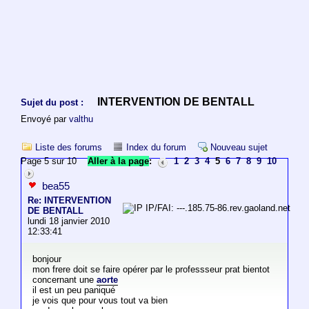
INTERVENTION DE BENTALL
Sujet du post :
Envoyé par
valthu
Liste des forums
Index du forum
Nouveau sujet
Page 5 sur 10
Aller à la page
:
1
2
3
4
5
6
7
8
9
10
bea55
Re: INTERVENTION
IP/FAI: ---.185.75-86.rev.gaoland.net
DE BENTALL
lundi 18 janvier 2010
12:33:41
bonjour
mon frere doit se faire opérer par le professseur prat bientot
concernant une
aorte
il est un peu paniqué
je vois que pour vous tout va bien