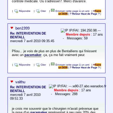
controle medicale. Ou s'adresser?. Merci d'avance.
|
Répondre
|
Citer
|
Envoyer cette page à un ami
|
Faire
un DON
|
? Retour Haut de Page ?
|
ben1999
IP/FAI: 194.250.98.---
Re: INTERVENTION DE
Membre depuis
: 17 ans
BENTALL
- Messages: 59
mercredi 7 avril 2010 09:35:45
Pfiou... je vois de plus en plus de Bentalliens qui finissent
avec un
pacemaker
. ça, ça me fait vraiment peur.
|
Répondre
|
Citer
|
Envoyer cette page à un ami
|
Faire
un DON
|
? Retour Haut de Page ?
|
valthu
IP/FAI: ---.w90-27.abo.wanadoo.fr
Re: INTERVENTION DE
Membre depuis
: 17 ans
BENTALL
- Messages: 288
mercredi 7 avril 2010
09:51:33
je crois me souvenir que le chirurgien m'avait prévenue que
la pose d'un
pacemaker
représentait à peu près 20% des