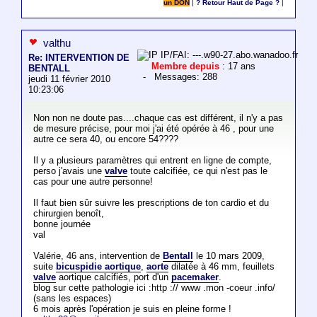
un DON
|
? Retour Haut de Page ?
|
valthu
IP/FAI: ---.w90-27.abo.wanadoo.fr
Re: INTERVENTION DE
Membre depuis
: 17 ans
BENTALL
- Messages: 288
jeudi 11 février 2010
10:23:06
Non non ne doute pas....chaque cas est différent, il n'y a pas
de mesure précise, pour moi j'ai été opérée à 46 , pour une
autre ce sera 40, ou encore 54????
Il y a plusieurs paramètres qui entrent en ligne de compte,
perso j'avais une
valve
toute calcifiée, ce qui n'est pas le
cas pour une autre personne!
Il faut bien sûr suivre les prescriptions de ton cardio et du
chirurgien benoît,
bonne journée
val
Valérie, 46 ans, intervention de
Bentall
le 10 mars 2009,
suite
bicuspidie aortique
,
aorte
dilatée à 46 mm, feuillets
valve
aortique calcifiés, port d'un
pacemaker
.
blog sur cette pathologie ici :http :// www .mon -coeur .info/
(sans les espaces)
6 mois après l'opération je suis en pleine forme !