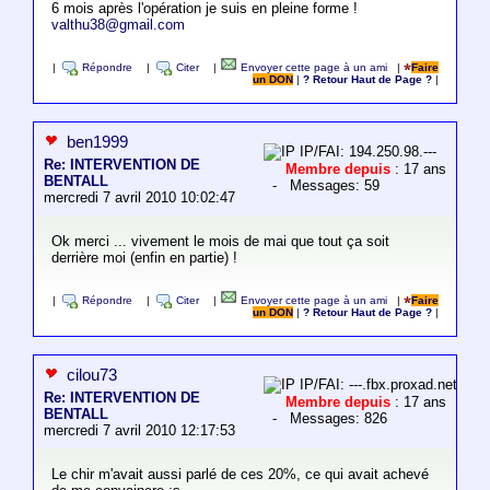
6 mois après l'opération je suis en pleine forme !
valthu38@gmail.com
|
Répondre
|
Citer
|
Envoyer cette page à un ami
|
Faire
un DON
|
? Retour Haut de Page ?
|
ben1999
IP/FAI: 194.250.98.---
Re: INTERVENTION DE
Membre depuis
: 17 ans
BENTALL
- Messages: 59
mercredi 7 avril 2010 10:02:47
Ok merci ... vivement le mois de mai que tout ça soit
derrière moi (enfin en partie) !
|
Répondre
|
Citer
|
Envoyer cette page à un ami
|
Faire
un DON
|
? Retour Haut de Page ?
|
cilou73
IP/FAI: ---.fbx.proxad.net
Re: INTERVENTION DE
Membre depuis
: 17 ans
BENTALL
- Messages: 826
mercredi 7 avril 2010 12:17:53
Le chir m'avait aussi parlé de ces 20%, ce qui avait achevé