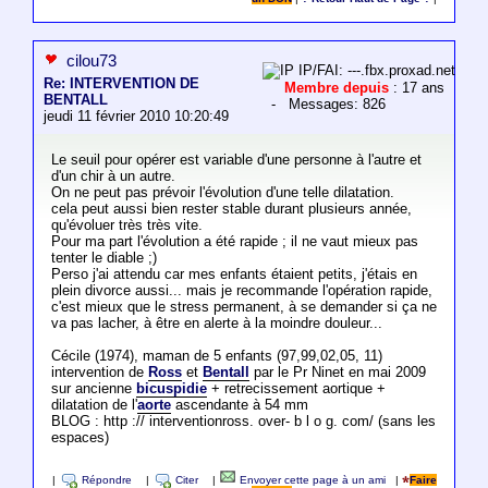
cilou73
IP/FAI: ---.fbx.proxad.net
Re: INTERVENTION DE
Membre depuis
: 17 ans
BENTALL
- Messages: 826
jeudi 11 février 2010 10:20:49
Le seuil pour opérer est variable d'une personne à l'autre et
d'un chir à un autre.
On ne peut pas prévoir l'évolution d'une telle dilatation.
cela peut aussi bien rester stable durant plusieurs année,
qu'évoluer très très vite.
Pour ma part l'évolution a été rapide ; il ne vaut mieux pas
tenter le diable ;)
Perso j'ai attendu car mes enfants étaient petits, j'étais en
plein divorce aussi... mais je recommande l'opération rapide,
c'est mieux que le stress permanent, à se demander si ça ne
va pas lacher, à être en alerte à la moindre douleur...
Cécile (1974), maman de 5 enfants (97,99,02,05, 11)
intervention de
Ross
et
Bentall
par le Pr Ninet en mai 2009
sur ancienne
bicuspidie
+ retrecissement aortique +
dilatation de l'
aorte
ascendante à 54 mm
BLOG : http :// interventionross. over- b l o g. com/ (sans les
espaces)
|
Répondre
|
Citer
|
Envoyer cette page à un ami
|
Faire