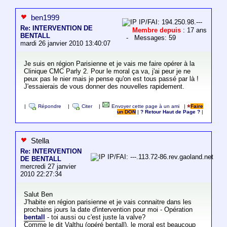
ben1999
IP/FAI: 194.250.98.---
Re: INTERVENTION DE
Membre depuis
: 17 ans
BENTALL
- Messages: 59
mardi 26 janvier 2010 13:40:07
Je suis en région Parisienne et je vais me faire opérer à la
Clinique CMC Parly 2. Pour le moral ça va, j'ai peur je ne
peux pas le nier mais je pense qu'on est tous passé par là !
J'essaierais de vous donner des nouvelles rapidement.
|
Répondre
|
Citer
|
Envoyer cette page à un ami
|
Faire
un DON
|
? Retour Haut de Page ?
|
Stella
Re: INTERVENTION
IP/FAI: ---.113.72-86.rev.gaoland.net
DE BENTALL
mercredi 27 janvier
2010 22:27:34
Salut Ben
J'habite en région parisienne et je vais connaitre dans les
prochains jours la date d'intervention pour moi - Opération
bentall
- toi aussi ou c'est juste la valve?
Comme le dit Valthu (opéré bentall), le moral est beaucoup