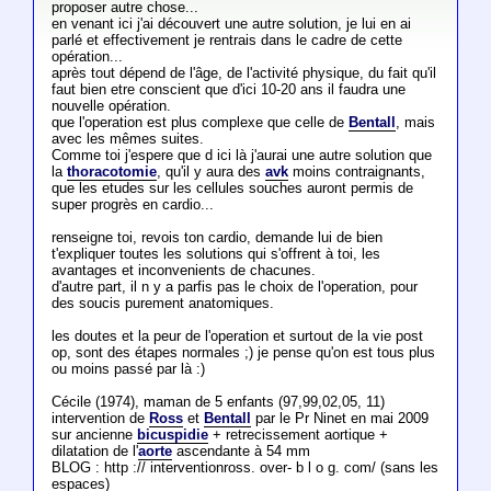
proposer autre chose...
en venant ici j'ai découvert une autre solution, je lui en ai
parlé et effectivement je rentrais dans le cadre de cette
opération...
après tout dépend de l'âge, de l'activité physique, du fait qu'il
faut bien etre conscient que d'ici 10-20 ans il faudra une
nouvelle opération.
que l'operation est plus complexe que celle de
Bentall
, mais
avec les mêmes suites.
Comme toi j'espere que d ici là j'aurai une autre solution que
la
thoracotomie
, qu'il y aura des
avk
moins contraignants,
que les etudes sur les cellules souches auront permis de
super progrès en cardio...
renseigne toi, revois ton cardio, demande lui de bien
t'expliquer toutes les solutions qui s'offrent à toi, les
avantages et inconvenients de chacunes.
d'autre part, il n y a parfis pas le choix de l'operation, pour
des soucis purement anatomiques.
les doutes et la peur de l'operation et surtout de la vie post
op, sont des étapes normales ;) je pense qu'on est tous plus
ou moins passé par là :)
Cécile (1974), maman de 5 enfants (97,99,02,05, 11)
intervention de
Ross
et
Bentall
par le Pr Ninet en mai 2009
sur ancienne
bicuspidie
+ retrecissement aortique +
dilatation de l'
aorte
ascendante à 54 mm
BLOG : http :// interventionross. over- b l o g. com/ (sans les
espaces)