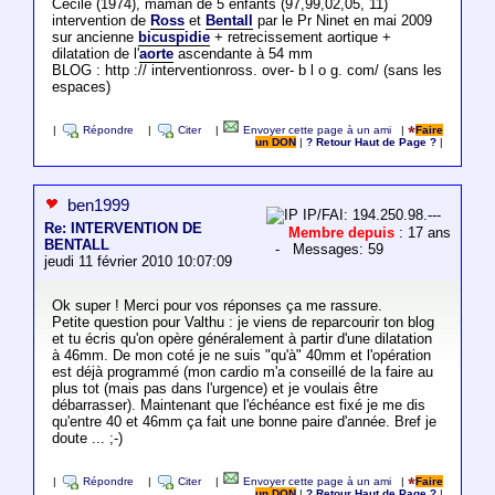
Cécile (1974), maman de 5 enfants (97,99,02,05, 11)
intervention de
Ross
et
Bentall
par le Pr Ninet en mai 2009
sur ancienne
bicuspidie
+ retrecissement aortique +
dilatation de l'
aorte
ascendante à 54 mm
BLOG : http :// interventionross. over- b l o g. com/ (sans les
espaces)
|
Répondre
|
Citer
|
Envoyer cette page à un ami
|
Faire
un DON
|
? Retour Haut de Page ?
|
ben1999
IP/FAI: 194.250.98.---
Re: INTERVENTION DE
Membre depuis
: 17 ans
BENTALL
- Messages: 59
jeudi 11 février 2010 10:07:09
Ok super ! Merci pour vos réponses ça me rassure.
Petite question pour Valthu : je viens de reparcourir ton blog
et tu écris qu'on opère généralement à partir d'une dilatation
à 46mm. De mon coté je ne suis "qu'à" 40mm et l'opération
est déjà programmé (mon cardio m'a conseillé de la faire au
plus tot (mais pas dans l'urgence) et je voulais être
débarrasser). Maintenant que l'échéance est fixé je me dis
qu'entre 40 et 46mm ça fait une bonne paire d'année. Bref je
doute ... ;-)
|
Répondre
|
Citer
|
Envoyer cette page à un ami
|
Faire
un DON
|
? Retour Haut de Page ?
|