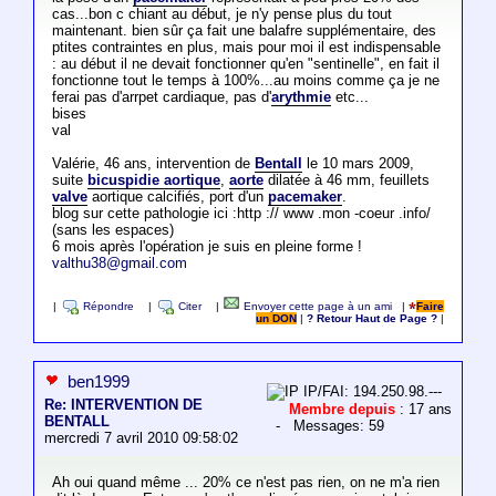
cas...bon c chiant au début, je n'y pense plus du tout
maintenant. bien sûr ça fait une balafre supplémentaire, des
ptites contraintes en plus, mais pour moi il est indispensable
: au début il ne devait fonctionner qu'en "sentinelle", en fait il
fonctionne tout le temps à 100%...au moins comme ça je ne
ferai pas d'arrpet cardiaque, pas d'
arythmie
etc...
bises
val
Valérie, 46 ans, intervention de
Bentall
le 10 mars 2009,
suite
bicuspidie aortique
,
aorte
dilatée à 46 mm, feuillets
valve
aortique calcifiés, port d'un
pacemaker
.
blog sur cette pathologie ici :http :// www .mon -coeur .info/
(sans les espaces)
6 mois après l'opération je suis en pleine forme !
valthu38@gmail.com
|
Répondre
|
Citer
|
Envoyer cette page à un ami
|
Faire
un DON
|
? Retour Haut de Page ?
|
ben1999
IP/FAI: 194.250.98.---
Re: INTERVENTION DE
Membre depuis
: 17 ans
BENTALL
- Messages: 59
mercredi 7 avril 2010 09:58:02
Ah oui quand même ... 20% ce n'est pas rien, on ne m'a rien