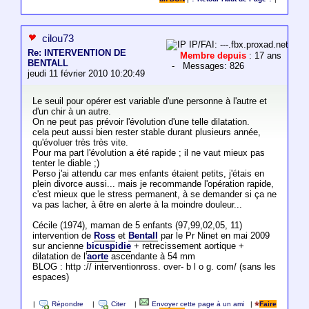
cilou73
IP/FAI: ---.fbx.proxad.net
Re: INTERVENTION DE
Membre depuis
: 17 ans
BENTALL
- Messages: 826
jeudi 11 février 2010 10:20:49
Le seuil pour opérer est variable d'une personne à l'autre et
d'un chir à un autre.
On ne peut pas prévoir l'évolution d'une telle dilatation.
cela peut aussi bien rester stable durant plusieurs année,
qu'évoluer très très vite.
Pour ma part l'évolution a été rapide ; il ne vaut mieux pas
tenter le diable ;)
Perso j'ai attendu car mes enfants étaient petits, j'étais en
plein divorce aussi... mais je recommande l'opération rapide,
c'est mieux que le stress permanent, à se demander si ça ne
va pas lacher, à être en alerte à la moindre douleur...
Cécile (1974), maman de 5 enfants (97,99,02,05, 11)
intervention de
Ross
et
Bentall
par le Pr Ninet en mai 2009
sur ancienne
bicuspidie
+ retrecissement aortique +
dilatation de l'
aorte
ascendante à 54 mm
BLOG : http :// interventionross. over- b l o g. com/ (sans les
espaces)
|
Répondre
|
Citer
|
Envoyer cette page à un ami
|
Faire