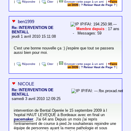
|
Répondre
|
Citer
|
Envoyer cette page à un ami
|
Faire
un DON
|
? Retour Haut de Page ?
|
ben1999
IP/FAI: 194.250.98.---
Re: INTERVENTION DE
Membre depuis
: 17 ans
BENTALL
- Messages: 59
jeudi 1 avril 2010 15:11:08
C'est une bonne nouvelle ça :) j'espère que tout se passera
aussi bien pour moi.
|
Répondre
|
Citer
|
Envoyer cette page à un ami
|
Faire
un DON
|
? Retour Haut de Page ?
|
NICOLE
Re: INTERVENTION DE
IP/FAI: ---.fbx.proxad.net
BENTALL
samedi 3 avril 2010 12:09:25
intervention de Bental.Operée le 15 septembre 2009 à l
'hopital HAUT LEVEQUE à Bordeaux avec en final un
pacemaker
. J'ai 64 ans Depuis un mois j'ai repris
l'entrainement de course à pied.Je souhaiterais rejoindre une
équipe de personnes ayant la meme pathologie et sous