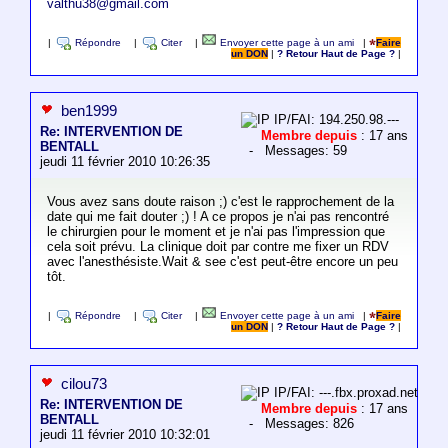
valthu38@gmail.com
|
Répondre
|
Citer
|
Envoyer cette page à un ami
|
Faire
un DON
|
? Retour Haut de Page ?
|
ben1999
IP/FAI: 194.250.98.---
Re: INTERVENTION DE
Membre depuis
: 17 ans
BENTALL
- Messages: 59
jeudi 11 février 2010 10:26:35
Vous avez sans doute raison ;) c'est le rapprochement de la
date qui me fait douter ;) ! A ce propos je n'ai pas rencontré
le chirurgien pour le moment et je n'ai pas l'impression que
cela soit prévu. La clinique doit par contre me fixer un RDV
avec l'anesthésiste.Wait & see c'est peut-être encore un peu
tôt.
|
Répondre
|
Citer
|
Envoyer cette page à un ami
|
Faire
un DON
|
? Retour Haut de Page ?
|
cilou73
IP/FAI: ---.fbx.proxad.net
Re: INTERVENTION DE
Membre depuis
: 17 ans
BENTALL
- Messages: 826
jeudi 11 février 2010 10:32:01