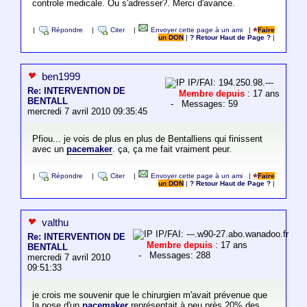
controle medicale. Ou s'adresser?. Merci d'avance.
|
Répondre
|
Citer
|
Envoyer cette page à un ami
|
Faire
un DON
|
? Retour Haut de Page ?
|
ben1999
IP/FAI: 194.250.98.---
Re: INTERVENTION DE
Membre depuis
: 17 ans
BENTALL
- Messages: 59
mercredi 7 avril 2010 09:35:45
Pfiou... je vois de plus en plus de Bentalliens qui finissent
avec un
pacemaker
. ça, ça me fait vraiment peur.
|
Répondre
|
Citer
|
Envoyer cette page à un ami
|
Faire
un DON
|
? Retour Haut de Page ?
|
valthu
IP/FAI: ---.w90-27.abo.wanadoo.fr
Re: INTERVENTION DE
Membre depuis
: 17 ans
BENTALL
- Messages: 288
mercredi 7 avril 2010
09:51:33
je crois me souvenir que le chirurgien m'avait prévenue que
la pose d'un
pacemaker
représentait à peu près 20% des