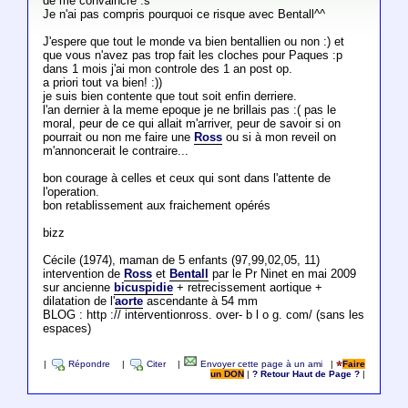
de me convaincre :s
Je n'ai pas compris pourquoi ce risque avec Bentall^^
J'espere que tout le monde va bien bentallien ou non :) et
que vous n'avez pas trop fait les cloches pour Paques :p
dans 1 mois j'ai mon controle des 1 an post op.
a priori tout va bien! :))
je suis bien contente que tout soit enfin derriere.
l'an dernier à la meme epoque je ne brillais pas :( pas le
moral, peur de ce qui allait m'arriver, peur de savoir si on
pourrait ou non me faire une
Ross
ou si à mon reveil on
m'annoncerait le contraire...
bon courage à celles et ceux qui sont dans l'attente de
l'operation.
bon retablissement aux fraichement opérés
bizz
Cécile (1974), maman de 5 enfants (97,99,02,05, 11)
intervention de
Ross
et
Bentall
par le Pr Ninet en mai 2009
sur ancienne
bicuspidie
+ retrecissement aortique +
dilatation de l'
aorte
ascendante à 54 mm
BLOG : http :// interventionross. over- b l o g. com/ (sans les
espaces)
|
Répondre
|
Citer
|
Envoyer cette page à un ami
|
Faire
un DON
|
? Retour Haut de Page ?
|