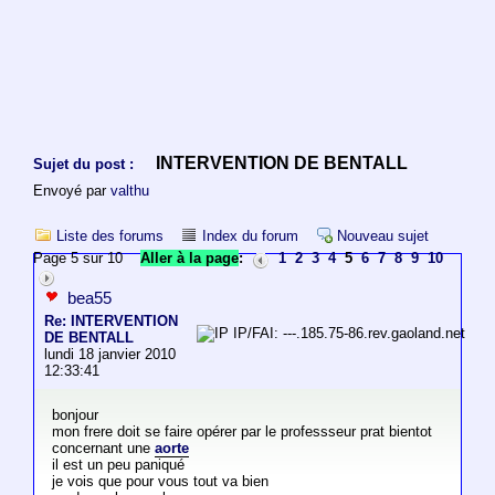
INTERVENTION DE BENTALL
Sujet du post :
Envoyé par
valthu
Liste des forums
Index du forum
Nouveau sujet
Page 5 sur 10
Aller à la page
:
1
2
3
4
5
6
7
8
9
10
bea55
Re: INTERVENTION
IP/FAI: ---.185.75-86.rev.gaoland.net
DE BENTALL
lundi 18 janvier 2010
12:33:41
bonjour
mon frere doit se faire opérer par le professseur prat bientot
concernant une
aorte
il est un peu paniqué
je vois que pour vous tout va bien