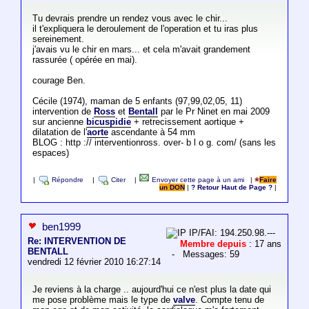
Tu devrais prendre un rendez vous avec le chir...
il t'expliquera le deroulement de l'operation et tu iras plus
sereinement.
j'avais vu le chir en mars... et cela m'avait grandement
rassurée ( opérée en mai).
courage Ben.
Cécile (1974), maman de 5 enfants (97,99,02,05, 11)
intervention de
Ross
et
Bentall
par le Pr Ninet en mai 2009
sur ancienne
bicuspidie
+ retrecissement aortique +
dilatation de l'
aorte
ascendante à 54 mm
BLOG : http :// interventionross. over- b l o g. com/ (sans les
espaces)
|
Répondre
|
Citer
|
Envoyer cette page à un ami
|
Faire
un DON
|
? Retour Haut de Page ?
|
ben1999
IP/FAI: 194.250.98.---
Re: INTERVENTION DE
Membre depuis
: 17 ans
BENTALL
- Messages: 59
vendredi 12 février 2010 16:27:14
Je reviens à la charge .. aujourd'hui ce n'est plus la date qui
me pose problème mais le type de
valve
. Compte tenu de