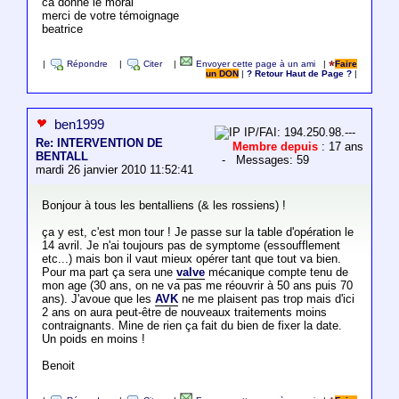
ca donne le moral
merci de votre témoignage
beatrice
|
Répondre
|
Citer
|
Envoyer cette page à un ami
|
Faire
un DON
|
? Retour Haut de Page ?
|
ben1999
IP/FAI: 194.250.98.---
Re: INTERVENTION DE
Membre depuis
: 17 ans
BENTALL
- Messages: 59
mardi 26 janvier 2010 11:52:41
Bonjour à tous les bentalliens (& les rossiens) !
ça y est, c'est mon tour ! Je passe sur la table d'opération le
14 avril. Je n'ai toujours pas de symptome (essoufflement
etc...) mais bon il vaut mieux opérer tant que tout va bien.
Pour ma part ça sera une
valve
mécanique compte tenu de
mon age (30 ans, on ne va pas me réouvrir à 50 ans puis 70
ans). J'avoue que les
AVK
ne me plaisent pas trop mais d'ici
2 ans on aura peut-être de nouveaux traitements moins
contraignants. Mine de rien ça fait du bien de fixer la date.
Un poids en moins !
Benoit