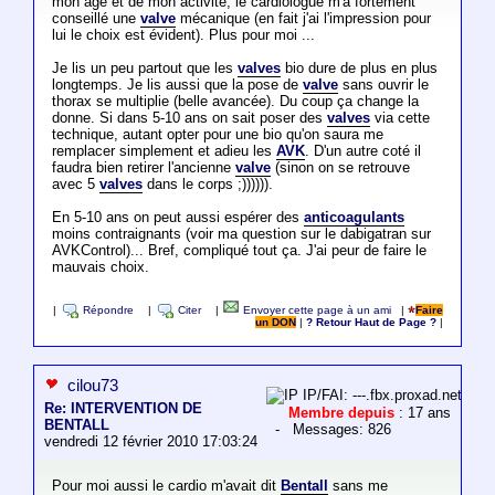
mon age et de mon activité, le cardiologue m'a fortement
conseillé une
valve
mécanique (en fait j'ai l'impression pour
lui le choix est évident). Plus pour moi ...
Je lis un peu partout que les
valves
bio dure de plus en plus
longtemps. Je lis aussi que la pose de
valve
sans ouvrir le
thorax se multiplie (belle avancée). Du coup ça change la
donne. Si dans 5-10 ans on sait poser des
valves
via cette
technique, autant opter pour une bio qu'on saura me
remplacer simplement et adieu les
AVK
. D'un autre coté il
faudra bien retirer l'ancienne
valve
(sinon on se retrouve
avec 5
valves
dans le corps ;)))))).
En 5-10 ans on peut aussi espérer des
anticoagulants
moins contraignants (voir ma question sur le dabigatran sur
AVKControl)... Bref, compliqué tout ça. J'ai peur de faire le
mauvais choix.
|
Répondre
|
Citer
|
Envoyer cette page à un ami
|
Faire
un DON
|
? Retour Haut de Page ?
|
cilou73
IP/FAI: ---.fbx.proxad.net
Re: INTERVENTION DE
Membre depuis
: 17 ans
BENTALL
- Messages: 826
vendredi 12 février 2010 17:03:24
Pour moi aussi le cardio m'avait dit
Bentall
sans me