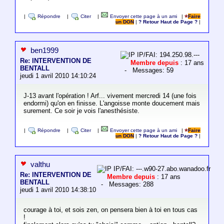
|
Répondre
|
Citer
|
Envoyer cette page à un ami
|
Faire
un DON
|
? Retour Haut de Page ?
|
ben1999
IP/FAI: 194.250.98.---
Re: INTERVENTION DE
Membre depuis
: 17 ans
BENTALL
- Messages: 59
jeudi 1 avril 2010 14:10:24
J-13 avant l'opération ! Arf... vivement mercredi 14 (une fois
endormi) qu'on en finisse. L'angoisse monte doucement mais
surement. Ce soir je vois l'anesthésiste.
|
Répondre
|
Citer
|
Envoyer cette page à un ami
|
Faire
un DON
|
? Retour Haut de Page ?
|
valthu
IP/FAI: ---.w90-27.abo.wanadoo.fr
Re: INTERVENTION DE
Membre depuis
: 17 ans
BENTALL
- Messages: 288
jeudi 1 avril 2010 14:38:10
courage à toi, et sois zen, on pensera bien à toi en tous cas
!