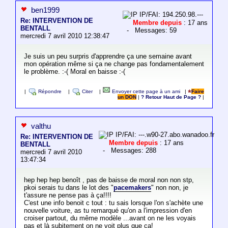
ben1999
IP/FAI: 194.250.98.---
Re: INTERVENTION DE
Membre depuis
: 17 ans
BENTALL
- Messages: 59
mercredi 7 avril 2010 12:38:47
Je suis un peu surpris d'apprendre ça une semaine avant
mon opération même si ça ne change pas fondamentalement
le problème. :-( Moral en baisse :-(
|
Répondre
|
Citer
|
Envoyer cette page à un ami
|
Faire
un DON
|
? Retour Haut de Page ?
|
valthu
IP/FAI: ---.w90-27.abo.wanadoo.fr
Re: INTERVENTION DE
Membre depuis
: 17 ans
BENTALL
- Messages: 288
mercredi 7 avril 2010
13:47:34
hep hep hep benoît , pas de baisse de moral non non stp,
pkoi serais tu dans le lot des "
pacemakers
" non non, je
t'assure ne pense pas à ça!!!!
C'est une info benoit c tout : tu sais lorsque l'on s'achète une
nouvelle voiture, as tu remarqué qu'on a l'impression d'en
croiser partout, du même modèle ...avant on ne les voyais
pas et là subitement on ne voit plus que ça!