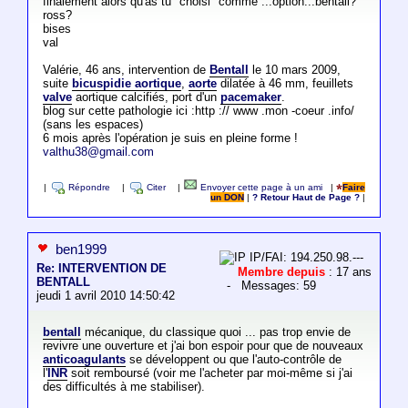
finalement alors qu'as tu "choisi" comme ...option...bentall?
ross?
bises
val
Valérie, 46 ans, intervention de
Bentall
le 10 mars 2009,
suite
bicuspidie aortique
,
aorte
dilatée à 46 mm, feuillets
valve
aortique calcifiés, port d'un
pacemaker
.
blog sur cette pathologie ici :http :// www .mon -coeur .info/
(sans les espaces)
6 mois après l'opération je suis en pleine forme !
valthu38@gmail.com
|
Répondre
|
Citer
|
Envoyer cette page à un ami
|
Faire
un DON
|
? Retour Haut de Page ?
|
ben1999
IP/FAI: 194.250.98.---
Re: INTERVENTION DE
Membre depuis
: 17 ans
BENTALL
- Messages: 59
jeudi 1 avril 2010 14:50:42
bentall
mécanique, du classique quoi ... pas trop envie de
revivre une ouverture et j'ai bon espoir pour que de nouveaux
anticoagulants
se développent ou que l'auto-contrôle de
l'
INR
soit remboursé (voir me l'acheter par moi-même si j'ai
des difficultés à me stabiliser).