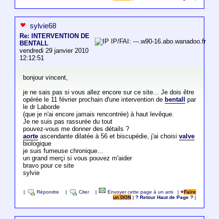
sylvie68
Re: INTERVENTION DE
IP/FAI: ---.w90-16.abo.wanadoo.fr
BENTALL
vendredi 29 janvier 2010
12:12:51
bonjour vincent,
je ne sais pas si vous allez encore sur ce site... Je dois être
opérée le 11 février prochain d'une intervention de
bentall
par
le dr Laborde
(que je n'ai encore jamais rencontrée) à haut levêque.
Je ne suis pas rassurée du tout
pouvez-vous me donner des détails ?
aorte
ascendante dilatée à 56 et biscupédie, j'ai choisi
valve
biologique
je suis fumeuse chronique...
un grand merçi si vous pouvez m'aider
bravo pour ce site
sylvie
|
Répondre
|
Citer
|
Envoyer cette page à un ami
|
Faire
un DON
|
? Retour Haut de Page ?
|