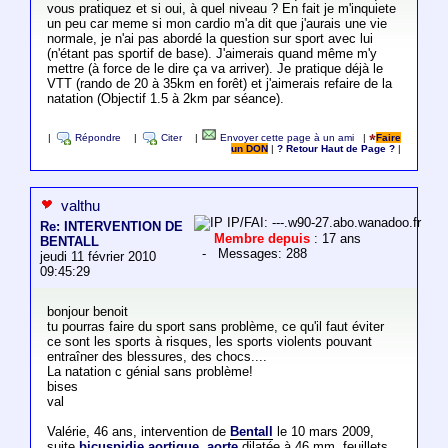
vous pratiquez et si oui, à quel niveau ? En fait je m'inquiete
un peu car meme si mon cardio m'a dit que j'aurais une vie
normale, je n'ai pas abordé la question sur sport avec lui
(n'étant pas sportif de base). J'aimerais quand même m'y
mettre (à force de le dire ça va arriver). Je pratique déjà le
VTT (rando de 20 à 35km en forêt) et j'aimerais refaire de la
natation (Objectif 1.5 à 2km par séance).
|
Répondre
|
Citer
|
Envoyer cette page à un ami
|
Faire
un DON
|
? Retour Haut de Page ?
|
valthu
IP/FAI: ---.w90-27.abo.wanadoo.fr
Re: INTERVENTION DE
Membre depuis
: 17 ans
BENTALL
- Messages: 288
jeudi 11 février 2010
09:45:29
bonjour benoit
tu pourras faire du sport sans problème, ce qu'il faut éviter
ce sont les sports à risques, les sports violents pouvant
entraîner des blessures, des chocs....
La natation c génial sans problème!
bises
val
Valérie, 46 ans, intervention de
Bentall
le 10 mars 2009,
suite
bicuspidie aortique
,
aorte
dilatée à 46 mm, feuillets