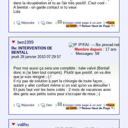
dans la récupération et tu as l'air très positif. C'est cool -
A bientot - on garde contact si tu veux
Lola
|
Répondre
|
Citer
|
Envoyer cette page à un ami
|
Faire
un DON
|
? Retour Haut de Page ?
|
ben1999
IP/FAI: ---.fbx.proxad.net
Re: INTERVENTION DE
Membre depuis
: 17 ans
BENTALL
- Messages: 59
jeudi 28 janvier 2010 07:29:57
Pour moi aussi ça sera une complète : tube valvé (Bentall
donc si j'ai bien tout compris). Plutôt que positif, on va dire
que je suis résigné ;-) !
Il n'y pas de solution à part la chirurgie de toute façon...
autant y aller confiant même si on sait qu'on va dérouiller !
Et puis faut voir les bons cotés : 2 mois de vacances avec
des gens aux petits soins pour s'occuper de nous ;-)
|
Répondre
|
Citer
|
Envoyer cette page à un ami
|
Faire
un DON
|
? Retour Haut de Page ?
|
valthu