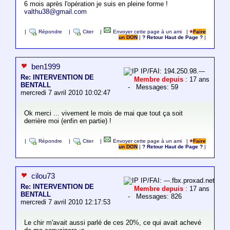
6 mois après l'opération je suis en pleine forme !
valthu38@gmail.com
|
Répondre
|
Citer
|
Envoyer cette page à un ami
|
Faire
un DON
|
? Retour Haut de Page ?
|
ben1999
IP/FAI: 194.250.98.---
Re: INTERVENTION DE
Membre depuis
: 17 ans
BENTALL
- Messages: 59
mercredi 7 avril 2010 10:02:47
Ok merci ... vivement le mois de mai que tout ça soit
derrière moi (enfin en partie) !
|
Répondre
|
Citer
|
Envoyer cette page à un ami
|
Faire
un DON
|
? Retour Haut de Page ?
|
cilou73
IP/FAI: ---.fbx.proxad.net
Re: INTERVENTION DE
Membre depuis
: 17 ans
BENTALL
- Messages: 826
mercredi 7 avril 2010 12:17:53
Le chir m'avait aussi parlé de ces 20%, ce qui avait achevé