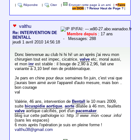
|
Répondre
|
Citer
|
Envoyer cette page à un ami
|
Faire
un DON
|
? Retour Haut de Page ?
|
valthu
IP/FAI: ---.w90-27.abo.wanadoo.fr
Re: INTERVENTION DE
Membre depuis
: 17 ans
BENTALL
- Messages: 288
jeudi 1 avril 2010 14:56:18
Donc bienvenue au club hi hi hi! un an après j'ai revu mon
chirurgien tout est impec, cicatrice,
valve
etc, moral aussi,
et mon
inr
est stable : il bouge de 2,90 à 2,96, fait une
variante à 3,10 bref rien de problématique.
Je pars en chine pour deux semaines fin juin, c'est vrai que
j'aurais bien aimé avoir l'appareil d'auto mesure, mais bon ..
bon courage
val
Valérie, 46 ans, intervention de
Bentall
le 10 mars 2009,
suite
bicuspidie aortique
,
aorte
dilatée à 46 mm, feuillets
valve
aortique calcifiés, port d'un
pacemaker
.
blog sur cette pathologie ici :http :// www .mon -coeur .info/
(sans les espaces)
6 mois après l'opération je suis en pleine forme !
valthu38@gmail.com