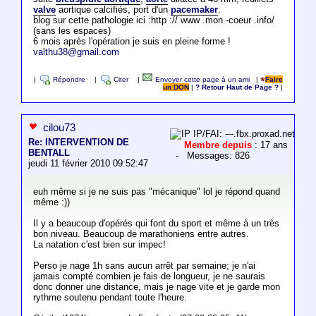
valve
aortique calcifiés, port d'un
pacemaker
.
blog sur cette pathologie ici :http :// www .mon -coeur .info/
(sans les espaces)
6 mois après l'opération je suis en pleine forme !
valthu38@gmail.com
|
Répondre
|
Citer
|
Envoyer cette page à un ami
|
Faire
un DON
|
? Retour Haut de Page ?
|
cilou73
IP/FAI: ---.fbx.proxad.net
Re: INTERVENTION DE
Membre depuis
: 17 ans
BENTALL
- Messages: 826
jeudi 11 février 2010 09:52:47
euh même si je ne suis pas "mécanique" lol je répond quand
même :))
Il y a beaucoup d'opérés qui font du sport et même à un très
bon niveau. Beaucoup de marathoniens entre autres.
La natation c'est bien sur impec!
Perso je nage 1h sans aucun arrêt par semaine; je n'ai
jamais compté combien je fais de longueur, je ne saurais
donc donner une distance, mais je nage vite et je garde mon
rythme soutenu pendant toute l'heure.