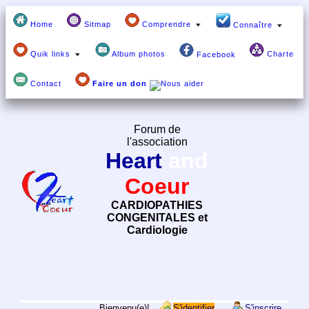
Home
Sitmap
Comprendre
Connaître
Quik links
Album photos
Charte
Facebook
Contact
Faire un don
Forum de
l'association
Heart
and
Coeur
CARDIOPATHIES
CONGENITALES et
Cardiologie
Bienvenu(e)!
S'identifier
S'inscrire