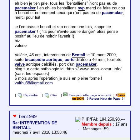
eh bien je t'en prie, tous les "bentalliens" n'ont pas eu de
pacemaker
! eh oh les bentalliens
svp
merci de faire coucou
à benoit et notamment ceux qui n'ont pas eu de
pacemaker
,
merci pour lui!
je t'embrasse benoît et stp encore une fois, zappe ce
pacemaker
! ( "la peur n'évite pas le danger" alors pense
positif au lieu de noircir l'avenir !)
biz
valérie
Valérie, 46 ans, intervention de
Bentall
le 10 mars 2009,
suite
bicuspidie aortique
,
aorte
dilatée à 46 mm, feuillets
valve
aortique calcifiés, port d'un
pacemaker
.
blog sur cette pathologie ici :http :// www .mon -coeur .info/
(sans les espaces)
6 mois après l'opération je suis en pleine forme !
valthu38@gmail.com
|
Répondre
|
Citer
|
Envoyer cette page à un ami
|
Faire
un DON
|
? Retour Haut de Page ?
|
ben1999
IP/FAI: 194.250.98.---
Re: INTERVENTION DE
Membre depuis
: 17 ans
BENTALL
- Messages: 59
mercredi 7 avril 2010 13:53:46