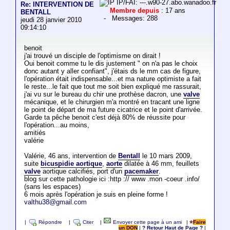
IP/FAI: ---.w90-27.abo.wanadoo.fr
Re: INTERVENTION DE
Membre depuis
: 17 ans
BENTALL
- Messages: 288
jeudi 28 janvier 2010
09:14:10
benoit
j'ai trouvé un disciple de l'optimisme on dirait !
Oui benoit comme tu le dis justement " on n'a pas le choix
donc autant y aller confiant", j'étais ds le mm cas de figure,
l'opération était indispensable...et ma nature optimiste a fait
le reste...le fait que tout me soit bien expliqué me rassurait,
j'ai vu sur le bureau du chir une prothèse dacron, une
valve
mécanique, et le chirurgien m'a montré en tracant une ligne
le point de départ de ma future cicatrice et le point d'arrivée.
Garde ta pêche benoit c'est déjà 80% de réussite pour
l'opération...au moins,
amitiés
valérie
Valérie, 46 ans, intervention de
Bentall
le 10 mars 2009,
suite
bicuspidie aortique
,
aorte
dilatée à 46 mm, feuillets
valve
aortique calcifiés, port d'un
pacemaker
.
blog sur cette pathologie ici :http :// www .mon -coeur .info/
(sans les espaces)
6 mois après l'opération je suis en pleine forme !
valthu38@gmail.com
|
Répondre
|
Citer
|
Envoyer cette page à un ami
|
Faire
un DON
|
? Retour Haut de Page ?
|