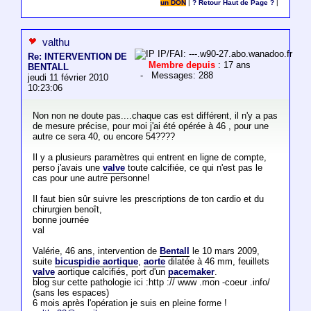
un DON
|
? Retour Haut de Page ?
|
valthu
IP/FAI: ---.w90-27.abo.wanadoo.fr
Re: INTERVENTION DE
Membre depuis
: 17 ans
BENTALL
- Messages: 288
jeudi 11 février 2010
10:23:06
Non non ne doute pas....chaque cas est différent, il n'y a pas
de mesure précise, pour moi j'ai été opérée à 46 , pour une
autre ce sera 40, ou encore 54????
Il y a plusieurs paramètres qui entrent en ligne de compte,
perso j'avais une
valve
toute calcifiée, ce qui n'est pas le
cas pour une autre personne!
Il faut bien sûr suivre les prescriptions de ton cardio et du
chirurgien benoît,
bonne journée
val
Valérie, 46 ans, intervention de
Bentall
le 10 mars 2009,
suite
bicuspidie aortique
,
aorte
dilatée à 46 mm, feuillets
valve
aortique calcifiés, port d'un
pacemaker
.
blog sur cette pathologie ici :http :// www .mon -coeur .info/
(sans les espaces)
6 mois après l'opération je suis en pleine forme !