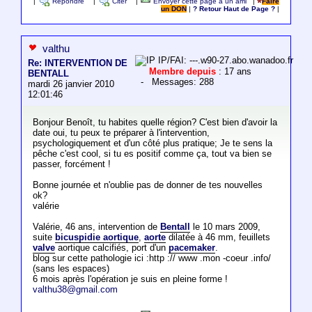
|
Répondre
|
Citer
|
Envoyer cette page à un ami
|
Faire
un DON
|
? Retour Haut de Page ?
|
valthu
IP/FAI: ---.w90-27.abo.wanadoo.fr
Re: INTERVENTION DE
Membre depuis
: 17 ans
BENTALL
- Messages: 288
mardi 26 janvier 2010
12:01:46
Bonjour Benoît, tu habites quelle région? C'est bien d'avoir la
date oui, tu peux te préparer à l'intervention,
psychologiquement et d'un côté plus pratique; Je te sens la
pêche c'est cool, si tu es positif comme ça, tout va bien se
passer, forcément !
Bonne journée et n'oublie pas de donner de tes nouvelles
ok?
valérie
Valérie, 46 ans, intervention de
Bentall
le 10 mars 2009,
suite
bicuspidie aortique
,
aorte
dilatée à 46 mm, feuillets
valve
aortique calcifiés, port d'un
pacemaker
.
blog sur cette pathologie ici :http :// www .mon -coeur .info/
(sans les espaces)
6 mois après l'opération je suis en pleine forme !
valthu38@gmail.com