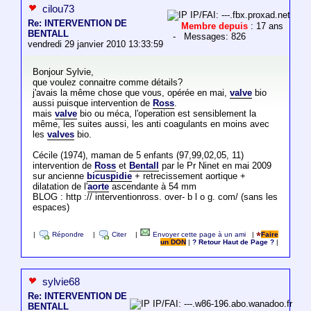
cilou73
IP/FAI: ---.fbx.proxad.net
Re: INTERVENTION DE
Membre depuis
: 17 ans
BENTALL
- Messages: 826
vendredi 29 janvier 2010 13:33:59
Bonjour Sylvie,
que voulez connaitre comme détails?
j'avais la même chose que vous, opérée en mai,
valve
bio
aussi puisque intervention de
Ross
.
mais
valve
bio ou méca, l'operation est sensiblement la
même, les suites aussi, les anti coagulants en moins avec
les
valves
bio.
Cécile (1974), maman de 5 enfants (97,99,02,05, 11)
intervention de
Ross
et
Bentall
par le Pr Ninet en mai 2009
sur ancienne
bicuspidie
+ retrecissement aortique +
dilatation de l'
aorte
ascendante à 54 mm
BLOG : http :// interventionross. over- b l o g. com/ (sans les
espaces)
|
Répondre
|
Citer
|
Envoyer cette page à un ami
|
Faire
un DON
|
? Retour Haut de Page ?
|
sylvie68
Re: INTERVENTION DE
IP/FAI: ---.w86-196.abo.wanadoo.fr
BENTALL