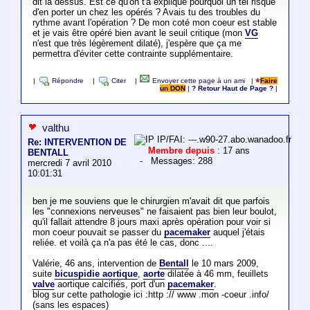
dit là dessus. Est ce qu'on t'a expliqué pourquoi un tel risque
d'en porter un chez les opérés ? Avais tu des troubles du
rythme avant l'opération ? De mon coté mon coeur est stable
et je vais être opéré bien avant le seuil critique (mon
VG
n'est que très légèrement dilaté), j'espère que ça me
permettra d'éviter cette contrainte supplémentaire.
|
Répondre
|
Citer
|
Envoyer cette page à un ami
|
Faire
un DON
|
? Retour Haut de Page ?
|
valthu
IP/FAI: ---.w90-27.abo.wanadoo.fr
Re: INTERVENTION DE
Membre depuis
: 17 ans
BENTALL
- Messages: 288
mercredi 7 avril 2010
10:01:31
ben je me souviens que le chirurgien m'avait dit que parfois
les "connexions nerveuses" ne faisaient pas bien leur boulot,
qu'il fallait attendre 8 jours maxi après opération pour voir si
mon coeur pouvait se passer du
pacemaker
auquel j'étais
reliée. et voilà ça n'a pas été le cas, donc ....
Valérie, 46 ans, intervention de
Bentall
le 10 mars 2009,
suite
bicuspidie aortique
,
aorte
dilatée à 46 mm, feuillets
valve
aortique calcifiés, port d'un
pacemaker
.
blog sur cette pathologie ici :http :// www .mon -coeur .info/
(sans les espaces)