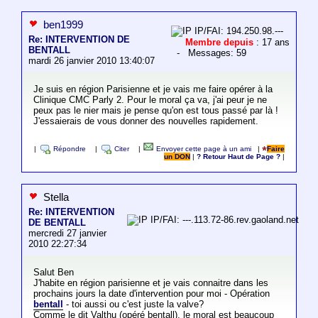
ben1999
IP/FAI: 194.250.98.---
Re: INTERVENTION DE
Membre depuis
: 17 ans
BENTALL
- Messages: 59
mardi 26 janvier 2010 13:40:07
Je suis en région Parisienne et je vais me faire opérer à la
Clinique CMC Parly 2. Pour le moral ça va, j'ai peur je ne
peux pas le nier mais je pense qu'on est tous passé par là !
J'essaierais de vous donner des nouvelles rapidement.
|
Répondre
|
Citer
|
Envoyer cette page à un ami
|
Faire
un DON
|
? Retour Haut de Page ?
|
Stella
Re: INTERVENTION
IP/FAI: ---.113.72-86.rev.gaoland.net
DE BENTALL
mercredi 27 janvier
2010 22:27:34
Salut Ben
J'habite en région parisienne et je vais connaitre dans les
prochains jours la date d'intervention pour moi - Opération
bentall
- toi aussi ou c'est juste la valve?
Comme le dit Valthu (opéré bentall), le moral est beaucoup