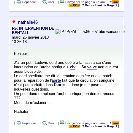
|
Répondre
|
Citer
|
Envoyer cette page à un ami
|
Faire
un DON
|
? Retour Haut de Page ?
|
nathalie46
Re: INTERVENTION DE
IP/FAI: ---.w86-207.abo.wanadoo.fr
BENTALL
mardi 26 janvier 2010
13:36:18
Bonjour,
J'ai un petit Ludovic de 3 ans opéré à la naissance d'une
interruption de l'arche aortique +
civ
... Sa
valve
aortique est
aussi bicuspide.
Le cardiopédiatre me dit la semaine dernière que le patch
pour la réparation de l'
aorte
fait que la circulation sanguine
n'est pas parfaite dans l'
aorte
... donc je me pose de
nouvelles questions.
On peut donc remplacer l'arche aortique, en dernier recours
???
Merci de m'éclairer ...
Nathalie
|
Répondre
|
Citer
|
Envoyer cette page à un ami
|
Faire
un DON
|
? Retour Haut de Page ?
|