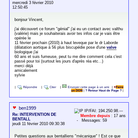
mercredi 3 février 2010
12:50:45
bonjour Vincent,
j'ai découvert ce forum "génial" j'ai eu un contact avec valthu
(valérie) mais je souhaiterais avoir tes infos car je vais être
opérée le
11 février prochain (2010) à haut leveque par le dr Laborde
(dilatation aortique à 56 plus biscupédie pose d'une
valve
biologique j'ai
60 ans et suis fumeuse, peut tu me dire comment cela c'est
passé pour toi (surtout les jours d'après réa etc...)
merci déjà
amicalement
sylvie
|
Répondre
|
Citer
|
Envoyer cette page à un ami
|
Faire
un DON
|
? Retour Haut de Page ?
|
ben1999
IP/FAI: 194.250.98.---
Re: INTERVENTION DE
Membre depuis
: 17 ans
BENTALL
- Messages: 59
jeudi 11 février 2010 09:30:38
Petites questions aux bentalliens "mécanique" ! Est ce que