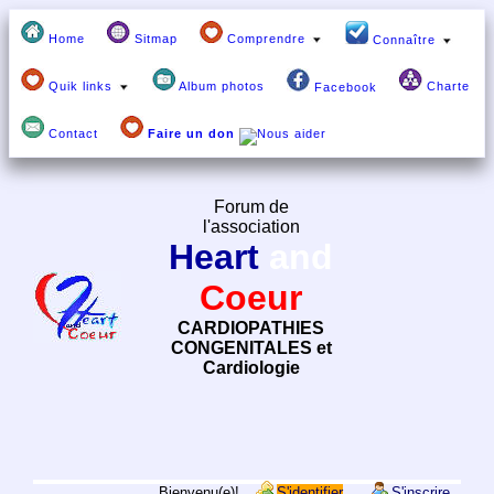
Home
Sitmap
Comprendre
Connaître
Quik links
Album photos
Charte
Facebook
Contact
Faire un don
Forum de
l'association
Heart
and
Coeur
CARDIOPATHIES
CONGENITALES et
Cardiologie
Bienvenu(e)!
S'identifier
S'inscrire