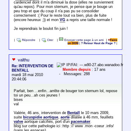
cardenciel dont il m'a diminué la dose (elles ne surviennent
qu'au repos). Pour mon sternum, je pense que je bouge un
peu trop et que du coup il n'a pas pu se consolider
correctement :( Pour le reste tout va bien, plus de fuite
(encore heureux ;)) et mon
VG
a repris une taille normale !
Je reprendrais le boulot fin juin !
|
Répondre
|
Citer
|
Envoyer cette page à un ami
|
Faire
un DON
|
? Retour Haut de Page ?
|
valthu
IP/FAI: ---.w90-27.abo.wanadoo.fr
Re: INTERVENTION DE
Membre depuis
: 17 ans
BENTALL
- Messages: 288
mardi 18 mai 2010
20:44:06
Parfait, ben ...enfin...arrête de bouger ton sternum lol, repose
toi un peu...ah ces jeunes !
bises
val
Valérie, 46 ans, intervention de
Bentall
le 10 mars 2009,
suite
bicuspidie aortique
,
aorte
dilatée à 46 mm, feuillets
valve
aortique calcifiés, port d'un
pacemaker
.
blog sur cette pathologie ici :http :// www .mon -coeur .info/
(sans les espaces)