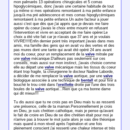
mon palmarès 13 opérations chirugicales et 5 comas
hipoglycémiques, donc j'avais une certaine habitude de tout
ça même si mes opérations remontaient à ma petite enfance
jusqu'à ma pré adolescence et mes comas hipoglycémiques
remontaient à ma petite enfance.Un autre facteur a jouer
aussi c'est que dès que j'ai appris que je devais me faire
opérer du coeur j'avais le choix entre mourrir en refusant
l'intervention et vivre en acceptant de me faire opérer.Le
choix a été vite fait car je n'avais que 37 ans et je voulais
VIVRE!!!!Enfin dernier point très important j'avais dans mes
amis, ma famille des gens qui en avait vu des vertes et des
pas mures dont une tante qui avait été opéré 24 ans avant
moi du coeur, pour un remplacement de la
valve
mitrale par
une
valve
mécanique.D'ailleurs pas seulement sur ces
conseils, mais aussi sur mon instinct, j'avais choisie comme
elle au départ une
valve
mécanique mais les tissus du coeur
étant trop fragile, la chirurgienne le docteur Nadine Laborde,
a décider de me remplacer la
valve
aortique, par une
valve
biologique associée à une technique de
bentall
et pour finir a
bouché le trou créé dans l'
oreillette
droite par l'une des trois
boules de la
valve
aortique...Rien que ça ma bonne dame
qui dit mieux!!!
Tu dis aussi que tu ne crois pas en Dieu mais tu as ressenti
une présence, celle de ta maman.Personnellement je crois
en Dieu, je suis chrétien catholique, mais je pense qu'avant
le fait de croire en Dieu de se dire chrétien était pour moi je
n'arrive pas à trouver le mot juste alors je vais dire théorique
mais quand à mon réveil après l'opération et une fois
pleinement conscient j'ai ressenti une chaleur intense et très