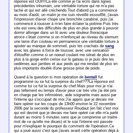
réponse est OUI!!!Ca été comme je l'ai écris dans lignes
précédentes inhumain, une véritable torture qui ne m'a pas
laché et qui est allé créchendo.Tout d'abord ça a commencé
au mois d'août, un matin je me suis réveillé essoufflé, j'avais
l'impression d'avoir chopé une bronchite carabiné, puis j'ai
commencé à tousser à m'en faire éclater la poitrine.Puis très
vite est venu des difficultés de plus en plus grande à pouvoir
dormir allonger dans un lit avec une douleur thoracique
atroce c'était comme si on m'enfonçait au niveau du sternum
une lame d'un couteau en permanence une véritable torture à
ajouter au manque de sommeil, puis les crachats de
sang
avec les glaires à force de tousser, avec une sensation
d'étouffer comme si un noeud coulant me sérait de plus en
plus à la gorge enfin cerise sur le gateau si je puis dire les
oedèmes aux jambes et aux pieds qui me rendait de plus en
plus impotants doublé d'une grosse prise de poids.
Quand à la question si mon opération de
bentall
fut
programmé ou se fut la surprise du chef???La réponse est
comme toi ce fut la surprise du chef.Mais pour moi je n'ai
pas tellement eu temps d'avoir peur car très vite j'ai été pris
en charge par les infirmières, aide soignante mais aussi par
l'interne qui s'occupait de moi.J'ai appris que je devais me
faire opérer sur les coups de 13h00 environ le 22 novembre
2006 par la seconde du professeur Roudaut (en fait c'est moi
qui est deviné que je devais me faire opéré car elle m'a parlé
durant au moins 5 minutes sans que je comprenne un traitre
mot de ce qu'elle me disais) et le soir l'interne est passée
pour m'expliquer le pourquoi du comment de l'opération.Ce
qui a joué aussi c'est que j'avais avant cette opération déjà à