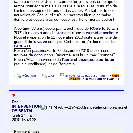
sa future épouse. Je suis comme toi, je reviens de temps en
temps pour écrire mais suis sur le site tous les jours afin de
lire les messages des uns et des autres. Au fait, as tu des
nouvelles de Cécile, elle n'allait pas trop bien la semaine
dernière et depuis plus de nouvelles. Tiens moi au courant.
Albertino (38 ans) opéré par la technique de
ROSS
le 10 avril
2009 d'un anévrisme de l'
aorte
et d'une
bicuspidie aortique
.
Nouvelle opération le 22 novembre 2010 suite a une fuite de
grade 3 de la
valve
aortique. Cette fois ci, j'ai bénéficie d'un
BENTALL
.
Pose d'un
pacemaker
le 22 décembre 2010 suite à des
troubles de conduction. Désormé je suis un mec "branché"...
Papa d'Allan, anévrisme de l'
aorte
et
bicuspidie aortique
(sous surveillance), et de Benjamin.
|
Répondre
|
Citer
|
Envoyer cette page à un ami
|
Faire
un DON
|
? Retour Haut de Page ?
|
...
Re:
INTERVENTION
IP/FAI: ---.194-250.francetelecom.oleane.net
DE BENTALL
lundi 17 mai
2010 15:43:28
Bonjour à tous,