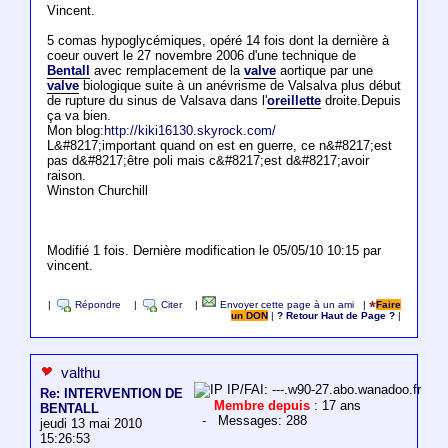
Vincent.
5 comas hypoglycémiques, opéré 14 fois dont la dernière à
coeur ouvert le 27 novembre 2006 d'une technique de
Bentall
avec remplacement de la
valve
aortique par une
valve
biologique suite à un anévrisme de Valsalva plus début
de rupture du sinus de Valsava dans l'
oreillette
droite.Depuis
ça va bien.
Mon blog:
http://kiki16130.skyrock.com/
L&#8217;important quand on est en guerre, ce n&#8217;est
pas d&#8217;être poli mais c&#8217;est d&#8217;avoir
raison.
Winston Churchill
Modifié 1 fois. Dernière modification le 05/05/10 10:15 par
vincent.
|
Répondre
|
Citer
|
Envoyer cette page à un ami
|
Faire
un DON
|
? Retour Haut de Page ?
|
valthu
IP/FAI: ---.w90-27.abo.wanadoo.fr
Re: INTERVENTION DE
Membre depuis
: 17 ans
BENTALL
- Messages: 288
jeudi 13 mai 2010
15:26:53