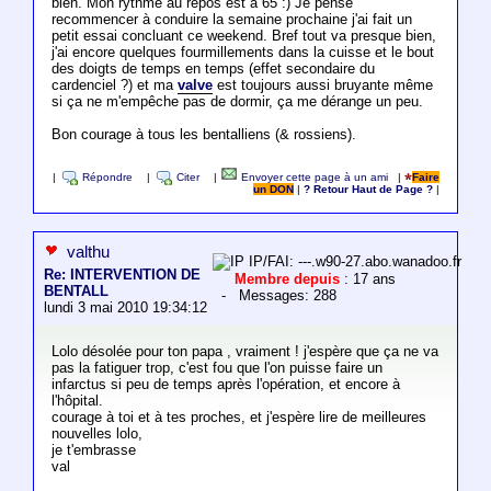
bien. Mon rythme au repos est à 65 :) Je pense
recommencer à conduire la semaine prochaine j'ai fait un
petit essai concluant ce weekend. Bref tout va presque bien,
j'ai encore quelques fourmillements dans la cuisse et le bout
des doigts de temps en temps (effet secondaire du
cardenciel ?) et ma
valve
est toujours aussi bruyante même
si ça ne m'empêche pas de dormir, ça me dérange un peu.
Bon courage à tous les bentalliens (& rossiens).
|
Répondre
|
Citer
|
Envoyer cette page à un ami
|
Faire
un DON
|
? Retour Haut de Page ?
|
valthu
IP/FAI: ---.w90-27.abo.wanadoo.fr
Re: INTERVENTION DE
Membre depuis
: 17 ans
BENTALL
- Messages: 288
lundi 3 mai 2010 19:34:12
Lolo désolée pour ton papa , vraiment ! j'espère que ça ne va
pas la fatiguer trop, c'est fou que l'on puisse faire un
infarctus si peu de temps après l'opération, et encore à
l'hôpital.
courage à toi et à tes proches, et j'espère lire de meilleures
nouvelles lolo,
je t'embrasse
val