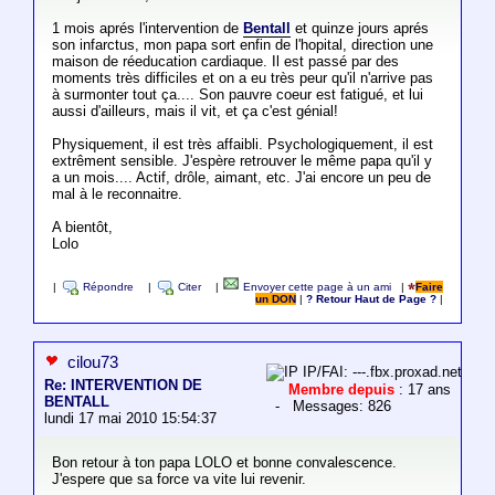
1 mois aprés l'intervention de
Bentall
et quinze jours aprés
son infarctus, mon papa sort enfin de l'hopital, direction une
maison de réeducation cardiaque. Il est passé par des
moments très difficiles et on a eu très peur qu'il n'arrive pas
à surmonter tout ça.... Son pauvre coeur est fatigué, et lui
aussi d'ailleurs, mais il vit, et ça c'est génial!
Physiquement, il est très affaibli. Psychologiquement, il est
extrêment sensible. J'espère retrouver le même papa qu'il y
a un mois.... Actif, drôle, aimant, etc. J'ai encore un peu de
mal à le reconnaitre.
A bientôt,
Lolo
|
Répondre
|
Citer
|
Envoyer cette page à un ami
|
Faire
un DON
|
? Retour Haut de Page ?
|
cilou73
IP/FAI: ---.fbx.proxad.net
Re: INTERVENTION DE
Membre depuis
: 17 ans
BENTALL
- Messages: 826
lundi 17 mai 2010 15:54:37
Bon retour à ton papa LOLO et bonne convalescence.
J'espere que sa force va vite lui revenir.