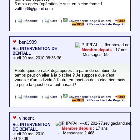
6 mois après l'opération je suis en pleine forme !
valthu38@gmail.com
|
Répondre
|
Citer
|
Envoyer cette page à un ami
|
Faire
un DON
|
? Retour Haut de Page ?
|
ben1999
IP/FAI: ---.fbx.proxad.net
Re: INTERVENTION DE
Membre depuis
: 17 ans
BENTALL
- Messages: 59
jeudi 20 mai 2010 08:36:36
Petite question aux déjà opérés : à partir de combien de
temps peut on aller à la piscine ? Je suppose que c'est
variable d'un individu à l'autre en fonction de la cicatrice mais
je pose la question à tout hasard !
|
Répondre
|
Citer
|
Envoyer cette page à un ami
|
Faire
un DON
|
? Retour Haut de Page ?
|
vincent
IP/FAI: ---.83.201-77.rev.gaoland.net
Re: INTERVENTION
Membre depuis
: 17 ans
DE BENTALL
- Messages: 2 468
jeudi 20 mai 2010
09:10:39