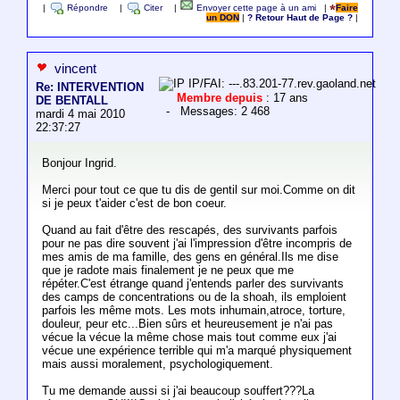
|
Répondre
|
Citer
|
Envoyer cette page à un ami
|
Faire
un DON
|
? Retour Haut de Page ?
|
vincent
IP/FAI: ---.83.201-77.rev.gaoland.net
Re: INTERVENTION
Membre depuis
: 17 ans
DE BENTALL
- Messages: 2 468
mardi 4 mai 2010
22:37:27
Bonjour Ingrid.
Merci pour tout ce que tu dis de gentil sur moi.Comme on dit
si je peux t'aider c'est de bon coeur.
Quand au fait d'être des rescapés, des survivants parfois
pour ne pas dire souvent j'ai l'impression d'être incompris de
mes amis de ma famille, des gens en général.Ils me dise
que je radote mais finalement je ne peux que me
répéter.C'est étrange quand j'entends parler des survivants
des camps de concentrations ou de la shoah, ils emploient
parfois les même mots. Les mots inhumain,atroce, torture,
douleur, peur etc...Bien sûrs et heureusement je n'ai pas
vécue la vécue la même chose mais tout comme eux j'ai
vécue une expérience terrible qui m'a marqué physiquement
mais aussi moralement, psychologiquement.
Tu me demande aussi si j'ai beaucoup souffert???La