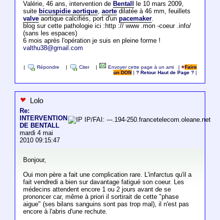
Valérie, 46 ans, intervention de
Bentall
le 10 mars 2009,
suite
bicuspidie aortique
,
aorte
dilatée à 46 mm, feuillets
valve
aortique calcifiés, port d'un
pacemaker
.
blog sur cette pathologie ici :http :// www .mon -coeur .info/
(sans les espaces)
6 mois après l'opération je suis en pleine forme !
valthu38@gmail.com
|
Répondre
|
Citer
|
Envoyer cette page à un ami
|
Faire
un DON
|
? Retour Haut de Page ?
|
Lolo
Re:
INTERVENTION
IP/FAI: ---.194-250.francetelecom.oleane.net
DE BENTALL
mardi 4 mai
2010 09:15:47
Bonjour,
Oui mon père a fait une complication rare. L'infarctus qu'il a
fait vendredi a bien sur davantage fatigué son coeur. Les
médecins attendent encore 1 ou 2 jours avant de se
prononcer car, même à priori il sortirait de cette "phase
aigue" (ses bilans sanguins sont pas trop mal), il n'est pas
encore à l'abris d'une rechute.