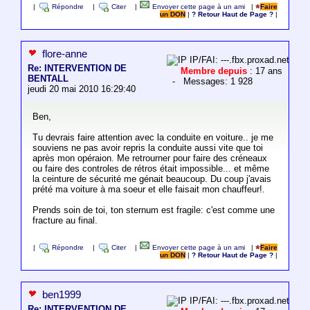
|
Répondre
|
Citer
|
Envoyer cette page à un ami
|
Faire
un DON
|
? Retour Haut de Page ?
|
flore-anne
IP/FAI: ---.fbx.proxad.net
Re: INTERVENTION DE
Membre depuis
: 17 ans
BENTALL
- Messages: 1 928
jeudi 20 mai 2010 16:29:40
Ben,
Tu devrais faire attention avec la conduite en voiture.. je me
souviens ne pas avoir repris la conduite aussi vite que toi
après mon opéraion. Me retrourner pour faire des créneaux
ou faire des controles de rétros était impossible... et même
la ceinture de sécurité me génait beaucoup. Du coup j'avais
prété ma voiture à ma soeur et elle faisait mon chauffeur!.
Prends soin de toi, ton sternum est fragile: c'est comme une
fracture au final.
|
Répondre
|
Citer
|
Envoyer cette page à un ami
|
Faire
un DON
|
? Retour Haut de Page ?
|
ben1999
IP/FAI: ---.fbx.proxad.net
Re: INTERVENTION DE