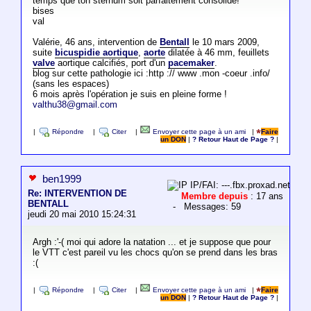
temps que ton sternum soit parfaitement consolidé!
bises
val
Valérie, 46 ans, intervention de
Bentall
le 10 mars 2009,
suite
bicuspidie aortique
,
aorte
dilatée à 46 mm, feuillets
valve
aortique calcifiés, port d'un
pacemaker
.
blog sur cette pathologie ici :http :// www .mon -coeur .info/
(sans les espaces)
6 mois après l'opération je suis en pleine forme !
valthu38@gmail.com
|
Répondre
|
Citer
|
Envoyer cette page à un ami
|
Faire
un DON
|
? Retour Haut de Page ?
|
ben1999
IP/FAI: ---.fbx.proxad.net
Re: INTERVENTION DE
Membre depuis
: 17 ans
BENTALL
- Messages: 59
jeudi 20 mai 2010 15:24:31
Argh :'-( moi qui adore la natation ... et je suppose que pour
le VTT c'est pareil vu les chocs qu'on se prend dans les bras
:(
|
Répondre
|
Citer
|
Envoyer cette page à un ami
|
Faire
un DON
|
? Retour Haut de Page ?
|