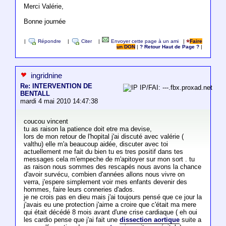
Merci Valérie,
Bonne journée
|
Répondre
|
Citer
|
Envoyer cette page à un ami
|
Faire
un DON
|
? Retour Haut de Page ?
|
ingridnine
Re: INTERVENTION DE
IP/FAI: ---.fbx.proxad.net
BENTALL
mardi 4 mai 2010 14:47:38
coucou vincent
tu as raison la patience doit etre ma devise,
lors de mon retour de l'hopital j'ai discuté avec valérie (
valthu) elle m'a beaucoup aidée, discuter avec toi
actuellement me fait du bien tu es tres positif dans tes
messages cela m'empeche de m'apitoyer sur mon sort . tu
as raison nous sommes des rescapés nous avons la chance
d'avoir survécu, combien d'années allons nous vivre on
verra, j'espere simplement voir mes enfants devenir des
hommes, faire leurs conneries d'ados.
je ne crois pas en dieu mais j'ai toujours pensé que ce jour la
j'avais eu une protection j'aime a croire que c'était ma mere
qui était décédé 8 mois avant d'une crise cardiaque ( eh oui
les cardio pense que j'ai fait une
dissection aortique
suite a