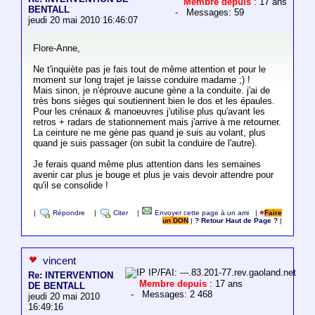
Membre depuis
: 17 ans
BENTALL
- Messages: 59
jeudi 20 mai 2010 16:46:07
Flore-Anne,
Ne t'inquiète pas je fais tout de même attention et pour le
moment sur long trajet je laisse conduire madame ;) !
Mais sinon, je n'éprouve aucune gène a la conduite. j'ai de
très bons sièges qui soutiennent bien le dos et les épaules.
Pour les crénaux & manoeuvres j'utilise plus qu'avant les
retros + radars de stationnement mais j'arrive à me retourner.
La ceinture ne me gène pas quand je suis au volant, plus
quand je suis passager (on subit la conduire de l'autre).
Je ferais quand même plus attention dans les semaines
avenir car plus je bouge et plus je vais devoir attendre pour
qu'il se consolide !
|
Répondre
|
Citer
|
Envoyer cette page à un ami
|
Faire
un DON
|
? Retour Haut de Page ?
|
vincent
IP/FAI: ---.83.201-77.rev.gaoland.net
Re: INTERVENTION
Membre depuis
: 17 ans
DE BENTALL
- Messages: 2 468
jeudi 20 mai 2010
16:49:16