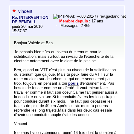
vincent
IP/FAI: ---.83.201-77.rev.gaoland.net
Re: INTERVENTION
Membre depuis
: 17 ans
DE BENTALL
- Messages: 2 468
jeudi 20 mai 2010
15:37:37
Bonjour Valérie et Ben.
Je pensais bien sûrs au niveau du sternum pour la
solidification, mais surtout au niveau de l'étanchéïté de la
cicatrice notamment avec le clore de la piscine.
Ben, quand au VTT c'est plus au niveau de la solidification
du sternum que ça joue. Mais tu peux faire du VTT sur la
route ou alors sur des chemins qui ne te secoueront pas
trop, toujours en pensant à ton
pouls
d'entrainement. Pas
besoin de foncer comme un dératé. Il vaut mieux faire
travailler comme il faut son coeur.Ca me fait penser aussi à
la conduite en voiture.Si tu conduits évites les longs trajets
pour conduire durant six mois.Il ne faut pas dépasser les
trajets de plus de 40 km.Après les six mois tu pourras
reprendre les long trajets.Mais dans les deux cas essaie
d'avoir une conduite souple évite les accous.
Vincent.
5 comas hypoglycémiques, opéré 14 fois dont la dernière à