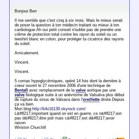
Bonjour Ben
Il me semble que c'est cinq à six mois. Mais le mieux serait
de poser la question à ton médecin traitant ou mieux à ton
cardiologue.Ah oui petit conseil n'oublie pas de prendre une
crême de protection total contre les rayon du soleil ou un
teeshirt blanc en coton, pour protéger ta cicatrice des rayons
du soleil.
Amicalement.
Vincent.
Vincent.
5 comas hypoglycémiques, opéré 14 fois dont la dernière à
coeur ouvert le 27 novembre 2006 d'une technique de
Bentall
avec remplacement de la
valve
aortique par une
valve
biologique suite à un anévrisme de Valsalva plus début
de rupture du sinus de Valsava dans l'
oreillette
droite.Depuis
ça va bien.
Mon blog:
http://kiki16130.skyrock.com/
L&#8217;important quand on est en guerre, ce n&#8217;est
pas d&#8217;être poli mais c&#8217;est d&#8217;avoir
raison.
Winston Churchill