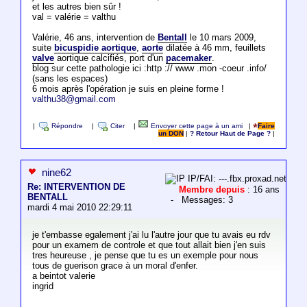
et les autres bien sûr !
val = valérie = valthu
Valérie, 46 ans, intervention de
Bentall
le 10 mars 2009,
suite
bicuspidie aortique
,
aorte
dilatée à 46 mm, feuillets
valve
aortique calcifiés, port d'un
pacemaker
.
blog sur cette pathologie ici :http :// www .mon -coeur .info/
(sans les espaces)
6 mois après l'opération je suis en pleine forme !
valthu38@gmail.com
|
Répondre
|
Citer
|
Envoyer cette page à un ami
|
Faire
un DON
|
? Retour Haut de Page ?
|
nine62
IP/FAI: ---.fbx.proxad.net
Re: INTERVENTION DE
Membre depuis
: 16 ans
BENTALL
- Messages: 3
mardi 4 mai 2010 22:29:11
je t'embasse egalement j'ai lu l'autre jour que tu avais eu rdv
pour un examem de controle et que tout allait bien j'en suis
tres heureuse , je pense que tu es un exemple pour nous
tous de guerison grace à un moral d'enfer.
a beintot valerie
ingrid