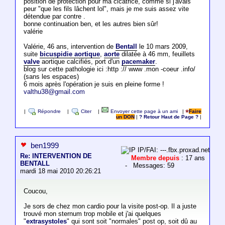
position de protection pour ma cicatrice, comme si j'avais
peur "que les fils lâchent lol", mais je me suis assez vite
détendue par contre .
bonne continuation ben, et les autres bien sûr!
valérie
Valérie, 46 ans, intervention de
Bentall
le 10 mars 2009,
suite
bicuspidie aortique
,
aorte
dilatée à 46 mm, feuillets
valve
aortique calcifiés, port d'un
pacemaker
.
blog sur cette pathologie ici :http :// www .mon -coeur .info/
(sans les espaces)
6 mois après l'opération je suis en pleine forme !
valthu38@gmail.com
|
Répondre
|
Citer
|
Envoyer cette page à un ami
|
Faire
un DON
|
? Retour Haut de Page ?
|
ben1999
IP/FAI: ---.fbx.proxad.net
Re: INTERVENTION DE
Membre depuis
: 17 ans
BENTALL
- Messages: 59
mardi 18 mai 2010 20:26:21
Coucou,
Je sors de chez mon cardio pour la visite post-op. Il a juste
trouvé mon sternum trop mobile et j'ai quelques
"
extrasystoles
" qui sont soit "normales" post op, soit dû au