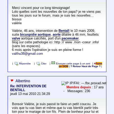
Merci vincent pour ce long témoignage!
Lolo quelles sont les nouvelles de ton papa? je ne viens pas
tous les jours sur le forum, mais je suis les nouvelles...
bisous
valérie
Valérie, 46 ans, intervention de
Bentall
le 10 mars 2009,
suite
bicuspidie aortique
,
aorte
dilatée à 46 mm, feuillets
valve
aortique calcifiés, port d'un
pacemaker
.
blog sur cette pathologie ici :http :// www .mon -coeur .info/
(sans les espaces)
6 mois après l'opération je suis en pleine forme !
valthu38@gmail.com
|
Répondre
|
Citer
|
Envoyer cette page à un ami
|
Faire
un DON
|
? Retour Haut de Page ?
|
Albertino
IP/FAI: ---.fbx.proxad.net
Re: INTERVENTION DE
Membre depuis
: 17 ans
BENTALL
- Messages: 236
jeudi 13 mai 2010 21:34:29
Bonsoir Valérie, je suis passé te faire un petit coucou. Je
vois que tu vas bien et même que tu vas bientôt partir très
loin pour le mariage de ton fils. Plein de bonheur pour lui et