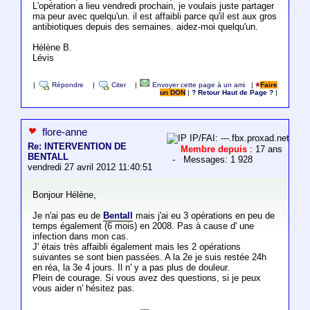
L'opération a lieu vendredi prochain, je voulais juste partager
ma peur avec quelqu'un. il est affaibli parce qu'il est aux gros
antibiotiques depuis des semaines. aidez-moi quelqu'un.
Hélène B.
Lévis
|
Répondre
|
Citer
|
Envoyer cette page à un ami
|
Faire
un DON
|
? Retour Haut de Page ?
|
flore-anne
IP/FAI: ---.fbx.proxad.net
Re: INTERVENTION DE
Membre depuis
: 17 ans
BENTALL
- Messages: 1 928
vendredi 27 avril 2012 11:40:51
Bonjour Hélène,
Je n'ai pas eu de
Bentall
mais j'ai eu 3 opérations en peu de
temps également (6 mois) en 2008. Pas à cause d' une
infection dans mon cas.
J' étais très affaibli également mais les 2 opérations
suivantes se sont bien passées. A la 2e je suis restée 24h
en réa, la 3e 4 jours. Il n' y a pas plus de douleur.
Plein de courage. Si vous avez des questions, si je peux
vous aider n' hésitez pas.