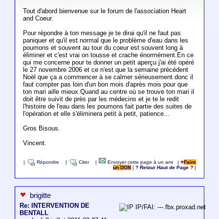
Tout d'abord bienvenue sur le forum de l'association Heart
and Coeur.
Pour répondre à ton message je te dirai qu'il ne faut pas
paniquer et qu'il est normal que le problème d'eau dans les
poumons et souvent au tour du coeur est souvent long à
éliminer et c'est vrai on tousse et crache énormément.En ce
qui me concerne pour te donner un petit aperçu j'ai été opéré
le 27 novembre 2006 et ce n'est que la semaine précédent
Noël que ça a commencer à se calmer sérieusement donc il
faut compter pas loin d'un bon mois d'après mois pour que
ton mari aille mieux.Quand au centre où se trouve ton mari il
doit être suivit de près par les médecins et je te le redit
l'histoire de l'eau dans les poumons fait partie des suites de
l'opération et elle s'éliminera petit à petit, patience...
Gros Bisous.
Vincent.
|
Répondre
|
Citer
|
Envoyer cette page à un ami
|
Faire
un DON
|
? Retour Haut de Page ?
|
brigitte
Re: INTERVENTION DE
IP/FAI: ---.fbx.proxad.net
BENTALL