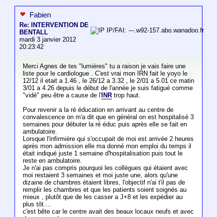
Fabien
Re: INTERVENTION DE
IP/FAI: ---.w92-157.abo.wanadoo.fr
BENTALL
mardi 3 janvier 2012
20:23:42
Merci Agnes de tes "lumières" tu a raison je vais faire une
liste pour le cardiologue . C'est vrai mon IRN fait le yoyo le
12/12 il etait a 1.46 , le 26/12 a 3.32 , le 2/01 a 5.01 ce matin
3/01 a 4.26 depuis le début de l'année je suis fatigué comme
"vidé" peu être a cause de l'
INR
trop haut.
Pour revenir a la ré éducation en arrivant au centre de
convalescence on m'a dit que en général on est hospitalisé 3
semaines pour débuter la ré éduc puis après elle se fait en
ambulatoire.
Lorsque l'infirmière qui s'occupait de moi est arrivée 2 heures
après mon admission elle ma donné mon emploi du temps il
était indiqué juste 1 semaine d'hospitalisation puis tout le
reste en ambulatoire.
Je n'ai pas compris pourquoi les collègues qui étaient avec
moi restaient 3 semaines et moi juste une, alors qu'une
dizaine de chambres étaient libres, l'objectif n'ai t'il pas de
remplir les chambres et que les patients soient soignés au
mieux , plutôt que de les casser a J+8 et les expédier au
plus tôt....
c'est bête car le centre avait des beaux locaux neufs et avec