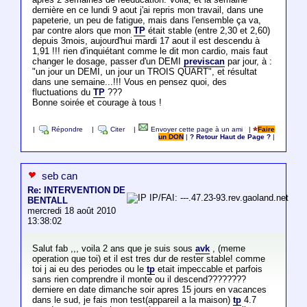
dernière en ce lundi 9 aout j'ai repris mon travail, dans une
papeterie, un peu de fatigue, mais dans l'ensemble ça va,
par contre alors que mon
TP
était stable (entre 2,30 et 2,60)
depuis 3mois, aujourd'hui mardi 17 aout il est descendu à
1,91 !!! rien d'inquiétant comme le dit mon cardio, mais faut
changer le dosage, passer d'un DEMI
previscan
par jour, à :
"un jour un DEMI, un jour un TROIS QUART", et résultat
dans une semaine...!!! Vous en pensez quoi, des
fluctuations du
TP
???
Bonne soirée et courage à tous !
|
Répondre
|
Citer
|
Envoyer cette page à un ami
|
Faire
un DON
|
? Retour Haut de Page ?
|
seb can
Re: INTERVENTION DE
IP/FAI: ---.47.23-93.rev.gaoland.net
BENTALL
mercredi 18 août 2010
13:38:02
Salut fab ,,, voila 2 ans que je suis sous
avk
, (meme
operation que toi) et il est tres dur de rester stable! comme
toi j ai eu des periodes ou le
tp
etait impeccable et parfois
sans rien comprendre il monte ou il descend????????
derniere en date dimanche soir apres 15 jours en vacances
dans le sud, je fais mon test(appareil a la maison)
tp
4.7