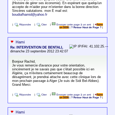
(Histoire de gérer ses économie). En espérant que quelqu'un
accepte de m'aider pour m'orienter dans la bonne direction.
Sincères salutations. mon E mail est:
boudiafhamid@yahoo.fr
|
Répondre
|
Citer
|
Envoyer cette page à un ami
|
Faire
un DON
|
? Retour Haut de Page ?
|
Hami
IP/FAI: 41.102.25.---
Re: INTERVENTION DE BENTALL
dimanche 23 septembre 2012 23:42:07
Bonjour Rachid,
Je vous remercie d'avance pour votre orientation,
sincèrement je ne savais pas que c'était possible ici en
Algérie, ça m'évitera certainement beaucoup de
désagrément, je prendrai attache avec cette clinique lors de
mon prochain passage à Alger (Je suis de Sidi Bel-Abbes).
Grand Merci.
|
Répondre
|
Citer
|
Envoyer cette page à un ami
|
Faire
un DON
|
? Retour Haut de Page ?
|
Hami