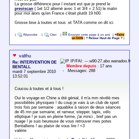
La grosse différence pour l instant est que je prend le
previscan
( 1et 1/2 alterné avec 1 et 3/4 = 2.51) le matin
pour moi alors qu'en France c'était plutôt 19 h00.
Grosse bise à toutes et tous .et TATA comme on dit ici.
|
Répondre
|
Citer
|
Envoyer cette page à un ami
|
Faire
un DON
|
? Retour Haut de Page ?
|
valthu
IP/FAI: ---.w90-27.abo.wanadoo.fr
Re: INTERVENTION DE
Membre depuis
: 17 ans
BENTALL
- Messages: 288
mardi 7 septembre 2010
13:52:01
Coucou à toutes et à tous !
Oui le voyage en Chine a été génial, il m'a mm révélé mes
possibilités physiques ! du coup je vais à un club de sport
trois fois par semaine : aquabike à raison de deux séances
de 45 mn par semaine, et rameur, stepper, tapis, vélo
elliptique ! je suis en pleine forme, j'ai minci , bref pas un
nuage ! je suis heureuse de vous retrouver mes potes
Bentalliens ! au plaisir de vous lire ! <3
valérie