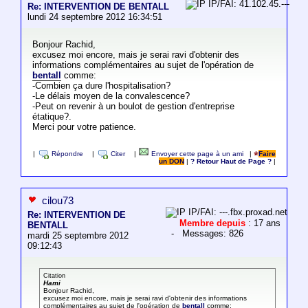
IP/FAI: 41.102.45.---
Re: INTERVENTION DE BENTALL
lundi 24 septembre 2012 16:34:51
Bonjour Rachid,
excusez moi encore, mais je serai ravi d'obtenir des
informations complémentaires au sujet de l'opération de
bentall
comme:
-Combien ça dure l'hospitalisation?
-Le délais moyen de la convalescence?
-Peut on revenir à un boulot de gestion d'entreprise
étatique?.
Merci pour votre patience.
|
Répondre
|
Citer
|
Envoyer cette page à un ami
|
Faire
un DON
|
? Retour Haut de Page ?
|
cilou73
IP/FAI: ---.fbx.proxad.net
Re: INTERVENTION DE
Membre depuis
: 17 ans
BENTALL
- Messages: 826
mardi 25 septembre 2012
09:12:43
Citation
Hami
Bonjour Rachid,
excusez moi encore, mais je serai ravi d'obtenir des informations
complémentaires au sujet de l'opération de
bentall
comme: