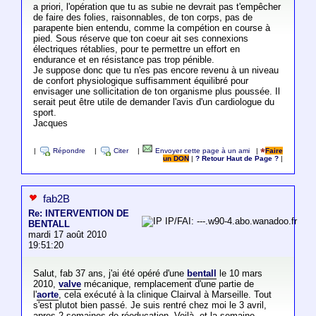
a priori, l'opération que tu as subie ne devrait pas t'empêcher
de faire des folies, raisonnables, de ton corps, pas de
parapente bien entendu, comme la compétion en course à
pied. Sous réserve que ton coeur ait ses connexions
électriques rétablies, pour te permettre un effort en
endurance et en résistance pas trop pénible.
Je suppose donc que tu n'es pas encore revenu à un niveau
de confort physiologique suffisamment équilibré pour
envisager une sollicitation de ton organisme plus poussée. Il
serait peut être utile de demander l'avis d'un cardiologue du
sport.
Jacques
|
Répondre
|
Citer
|
Envoyer cette page à un ami
|
Faire
un DON
|
? Retour Haut de Page ?
|
fab2B
Re: INTERVENTION DE
IP/FAI: ---.w90-4.abo.wanadoo.fr
BENTALL
mardi 17 août 2010
19:51:20
Salut, fab 37 ans, j'ai été opéré d'une
bentall
le 10 mars
2010,
valve
mécanique, remplacement d'une partie de
l'
aorte
, cela exécuté à la clinique Clairval à Marseille. Tout
s'est plutot bien passé. Je suis rentré chez moi le 3 avril,
apres 2 semaines de réeducation. Voilà, et la semaine