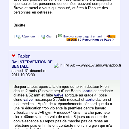
que seules les personnes concernées peuvent comprendre
Bravo et merci à vous qui rassuré, et êtes à l'écoute des
personnes en détresse.
Brigitte
|
Répondre
|
Citer
|
Envoyer cette page à un ami
|
Faire
un DON
|
? Retour Haut de Page ?
|
Fabien
Re: INTERVENTION DE
IP/FAI: ---.w92-157.abo.wanadoo.fr
BENTALL
samedi 31 décembre
2011 10:05:39
Bonjour a tous opéré a la clinique du tonkin docteur Frieh
depuis 2 mois (2 novembre) d'une Bantall
aorte
ascendante
dilatée a 52 mm et fuite
valve
aortique au grade 4, pose
d'une
valve
mécanique St Jude médical et
aorte
dacron st
jude médical . Après deux épanchements péricardique du a
une ré éducation trop violente la première centre bayard
villeurbanne a J+8 gym + muscu+4Kms marche parc tete
d'or + 40mm velo ma valu de rester 8 jours au centre de
convalescence au repos pas de marche pas de repas au
réfectoire puis enfin ils ont contacté mon chirurgien qui m'a