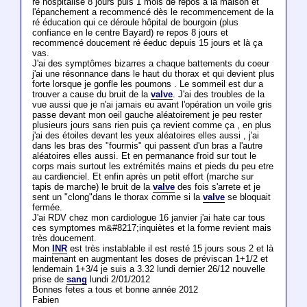
ré hospitalisé 8 jours puis 1 mois de repos a la maison et
l'épanchement a recommencé dès le recommencement de la
ré éducation qui ce déroule hôpital de bourgoin (plus
confiance en le centre Bayard) re repos 8 jours et
recommencé doucement ré éeduc depuis 15 jours et là ça
vas.
J'ai des symptômes bizarres a chaque battements du coeur
j'ai une résonnance dans le haut du thorax et qui devient plus
forte lorsque je gonfle les poumons . Le sommeil est dur a
trouver a cause du bruit de la
valve
. J'ai des troubles de la
vue aussi que je n'ai jamais eu avant l'opération un voile gris
passe devant mon oeil gauche aléatoirement je peu rester
plusieurs jours sans rien puis ça revient comme ça , en plus
j'ai des étoiles devant les yeux aléatoires elles aussi , j'ai
dans les bras des "fourmis" qui passent d'un bras a l'autre
aléatoires elles aussi. Et en permanance froid sur tout le
corps mais surtout les extrémités mains et pieds du peu etre
au cardienciel. Et enfin après un petit effort (marche sur
tapis de marche) le bruit de la
valve
des fois s'arrete et je
sent un "clong"dans le thorax comme si la
valve
se bloquait
fermée.
J'ai RDV chez mon cardiologue 16 janvier j'ai hate car tous
ces symptomes m&#8217;inquiètes et la forme revient mais
très doucement.
Mon
INR
est très instablable il est resté 15 jours sous 2 et là
maintenant en augmentant les doses de préviscan 1+1/2 et
lendemain 1+3/4 je suis a 3.32 lundi dernier 26/12 nouvelle
prise de
sang
lundi 2/01/2012
Bonnes fetes a tous et bonne année 2012
Fabien