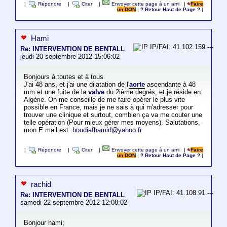
|
Répondre
|
Citer
|
Envoyer cette page à un ami
|
Faire
un DON
|
? Retour Haut de Page ?
|
Hami
IP/FAI: 41.102.159.---
Re: INTERVENTION DE BENTALL
jeudi 20 septembre 2012 15:06:02
Bonjours à toutes et à tous
J'ai 48 ans, et j'ai une dilatation de l'
aorte
ascendante à 48
mm et une fuite de la
valve
du 2ième degrés, et je réside en
Algérie. On me conseille de me faire opérer le plus vite
possible en France, mais je ne sais à qui m'adresser pour
trouver une clinique et surtout, combien ça va me couter une
telle opération (Pour mieux gérer mes moyens). Salutations,
mon E mail est:
boudiafhamid@yahoo.fr
|
Répondre
|
Citer
|
Envoyer cette page à un ami
|
Faire
un DON
|
? Retour Haut de Page ?
|
rachid
IP/FAI: 41.108.91.---
Re: INTERVENTION DE BENTALL
samedi 22 septembre 2012 12:08:02
Bonjour hami;