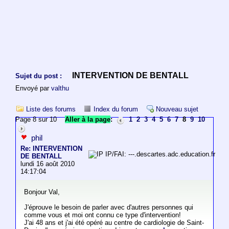
INTERVENTION DE BENTALL
Sujet du post :
Envoyé par
valthu
Liste des forums
Index du forum
Nouveau sujet
Page 8 sur 10
Aller à la page
:
1
2
3
4
5
6
7
8
9
10
phil
Re: INTERVENTION
IP/FAI: ---.descartes.adc.education.fr
DE BENTALL
lundi 16 août 2010
14:17:04
Bonjour Val,
J'éprouve le besoin de parler avec d'autres personnes qui
comme vous et moi ont connu ce type d'intervention!
J'ai 48 ans et j'ai été opéré au centre de cardiologie de Saint-