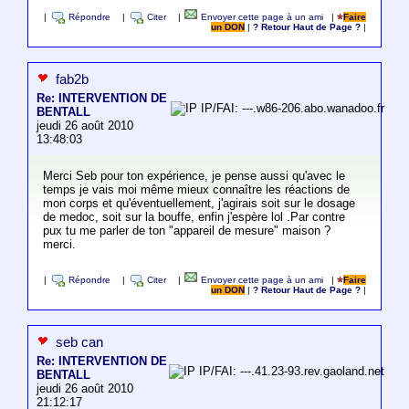
|
Répondre
|
Citer
|
Envoyer cette page à un ami
|
Faire
un DON
|
? Retour Haut de Page ?
|
fab2b
Re: INTERVENTION DE
IP/FAI: ---.w86-206.abo.wanadoo.fr
BENTALL
jeudi 26 août 2010
13:48:03
Merci Seb pour ton expérience, je pense aussi qu'avec le
temps je vais moi même mieux connaître les réactions de
mon corps et qu'éventuellement, j'agirais soit sur le dosage
de medoc, soit sur la bouffe, enfin j'espère lol .Par contre
pux tu me parler de ton "appareil de mesure" maison ?
merci.
|
Répondre
|
Citer
|
Envoyer cette page à un ami
|
Faire
un DON
|
? Retour Haut de Page ?
|
seb can
Re: INTERVENTION DE
IP/FAI: ---.41.23-93.rev.gaoland.net
BENTALL
jeudi 26 août 2010
21:12:17