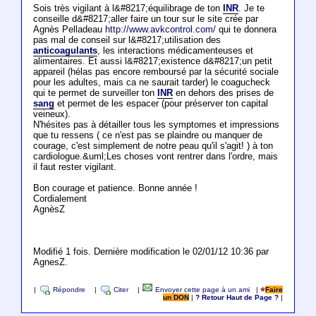
Sois très vigilant à l&#8217;équilibrage de ton
INR
. Je te
conseille d&#8217;aller faire un tour sur le site crée par
Agnès Pelladeau
http://www.avkcontrol.com/
qui te donnera
pas mal de conseil sur l&#8217;utilisation des
anticoagulants
, les interactions médicamenteuses et
alimentaires. Et aussi l&#8217;existence d&#8217;un petit
appareil (hélas pas encore remboursé par la sécurité sociale
pour les adultes, mais ca ne saurait tarder) le coagucheck
qui te permet de surveiller ton
INR
en dehors des prises de
sang
et permet de les espacer (pour préserver ton capital
veineux).
N'hésites pas à détailler tous les symptomes et impressions
que tu ressens ( ce n'est pas se plaindre ou manquer de
courage, c'est simplement de notre peau qu'il s'agit! ) à ton
cardiologue.&uml;Les choses vont rentrer dans l'ordre, mais
il faut rester vigilant.
Bon courage et patience. Bonne année !
Cordialement
AgnèsZ
Modifié 1 fois. Dernière modification le 02/01/12 10:36 par
AgnesZ.
|
Répondre
|
Citer
|
Envoyer cette page à un ami
|
Faire
un DON
|
? Retour Haut de Page ?
|