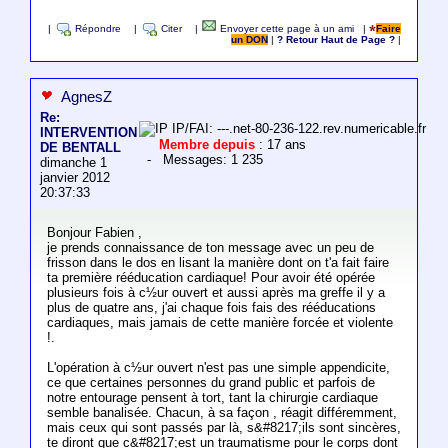
|
Répondre
|
Citer
|
Envoyer cette page à un ami
|
Faire
un DON
|
? Retour Haut de Page ?
|
AgnesZ
Re:
IP/FAI: ---.net-80-236-122.rev.numericable.fr
INTERVENTION
Membre depuis
: 17 ans
DE BENTALL
- Messages: 1 235
dimanche 1
janvier 2012
20:37:33
Bonjour Fabien ,
je prends connaissance de ton message avec un peu de
frisson dans le dos en lisant la manière dont on t'a fait faire
ta première rééducation cardiaque! Pour avoir été opérée
plusieurs fois à c½ur ouvert et aussi après ma greffe il y a
plus de quatre ans, j'ai chaque fois fais des rééducations
cardiaques, mais jamais de cette manière forcée et violente
!.
L'opération à c½ur ouvert n'est pas une simple appendicite,
ce que certaines personnes du grand public et parfois de
notre entourage pensent à tort, tant la chirurgie cardiaque
semble banalisée. Chacun, à sa façon , réagit différemment,
mais ceux qui sont passés par là, s&#8217;ils sont sincères,
te diront que c&#8217;est un traumatisme pour le corps dont