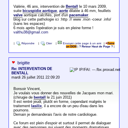
Valérie, 46 ans, intervention de
Bentall
le 10 mars 2009,
suite
bicuspidie aortique
,
aorte
dilatée à 46 mm, feuillets
valve
aortique calcifiés, port d'un
pacemaker
.
blog sur cette pathologie ici :http :// www .mon -coeur .info/
(sans les espaces)
6 mois après l'opération je suis en pleine forme !
valthu38@gmail.com
|
Répondre
|
Citer
|
Envoyer cette page à un ami
|
Faire
un DON
|
? Retour Haut de Page ?
|
brigitte
Re: INTERVENTION DE
IP/FAI: ---.fbx.proxad.net
BENTALL
mardi 26 juillet 2011 22:09:20
Bonsoir Vincent,
Je voulais vous donner des nouvelles de Jacques mon mari.
(chirugie de
bentall
le 21 juin 2011)
Il est rentré jeudi, plutôt en forme, cependant malgrès le
traitement
lasilix
, il a encore de un peu d'eau dans les
poumons.
Demain je demanderais l'avis de notre cardiologue.
Ce forum est plein d'espoir et surtout il permet de dialoguer
avec des personnes qui vivent des moments dramatiques,