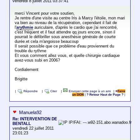
vendredi 8 juillet 2011 03:37:41
merci Vincent pour votre soutien,
Je rentre d'une visite au centre Iris à Marcy l'étoile, mon mari
va bien au niveau de la récupération, cependant il fait de
l'
arythmie
auriculaire, d'après le cardio que j'ai rencontré,
c'est fréquent et il faut attendre qq jours encore, sinon il
pourrait le défibriller sous anesthésie générale de courte
durée.et cela m'angoisse beaucoup
Il serait possible que ce problème d'eau proviennent du
trouble du rythme
Et vous comment allez vous, et quelle chirurgie cardiaque
avez-vous subi en 2006?
Cordialement
Brigitte
|
Répondre
|
Citer
|
Envoyer cette page à un ami
|
Faire
un DON
|
? Retour Haut de Page ?
|
Manuela92
Re: INTERVENTION DE
IP/FAI: ---.w92-151.abo.wanadoo.fr
BENTALL
vendredi 22 juillet 2011
23:01:23