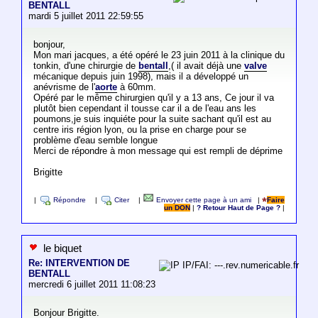
BENTALL
mardi 5 juillet 2011 22:59:55
bonjour,
Mon mari jacques, a été opéré le 23 juin 2011 à la clinique du
tonkin, d'une chirurgie de
bentall
,( il avait déjà une
valve
mécanique depuis juin 1998), mais il a développé un
anévrisme de l'
aorte
à 60mm.
Opéré par le même chirurgien qu'il y a 13 ans, Ce jour il va
plutôt bien cependant il tousse car il a de l'eau ans les
poumons,je suis inquiéte pour la suite sachant qu'il est au
centre iris région lyon, ou la prise en charge pour se
problème d'eau semble longue
Merci de répondre à mon message qui est rempli de déprime
Brigitte
|
Répondre
|
Citer
|
Envoyer cette page à un ami
|
Faire
un DON
|
? Retour Haut de Page ?
|
le biquet
Re: INTERVENTION DE
IP/FAI: ---.rev.numericable.fr
BENTALL
mercredi 6 juillet 2011 11:08:23
Bonjour Brigitte.