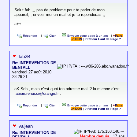
Salut fab ,,, pas de probleme pour te parler de mon
appareil,,, envois moi un mail et je te reponderais ,,
a++
|
Répondre
|
Citer
|
Envoyer cette page à un ami
|
Faire
un DON
|
? Retour Haut de Page ?
|
fab2B
Re: INTERVENTION DE
IP/FAI: ---.w86-206.abo.wanadoo.fr
BENTALL
vendredi 27 août 2010
23:26:21
oK Seb , mais c'est quoi ton adresse mail ? la mienne c'est
fabian.renucci@orange.fr
.
|
Répondre
|
Citer
|
Envoyer cette page à un ami
|
Faire
un DON
|
? Retour Haut de Page ?
|
valjean
IP/FAI: 175.158.148.---
Re: INTERVENTION DE
Membre depuis
: 17 ans