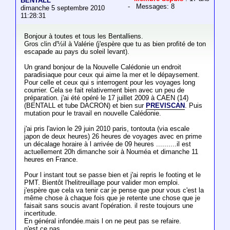
BENTALL
- Messages: 8
dimanche 5 septembre 2010
11:28:31
Bonjour à toutes et tous les Bentalliens.
Gros clin d'½il à Valérie (j'espère que tu as bien profité de ton
escapade au pays du soleil levant).
Un grand bonjour de la Nouvelle Calédonie un endroit
paradisiaque pour ceux qui aime la mer et le dépaysement.
Pour celle et ceux qui s interrogent pour les voyages long
courrier. Cela se fait relativement bien avec un peu de
préparation. j'ai été opéré le 17 juillet 2009 à CAEN (14)
(BENTALL et tube DACRON) et bien sur
PREVISCAN
. Puis
mutation pour le travail en nouvelle Calédonie.
j'ai pris l'avion le 29 juin 2010 paris, tontouta (via escale
japon de deux heures) 26 heures de voyages avec en prime
un décalage horaire à l arrivée de 09 heures ..........il est
actuellement 20h dimanche soir à Nouméa et dimanche 11
heures en France.
Pour l instant tout se passe bien et j'ai repris le footing et le
PMT. Bientôt l'helitreuillage pour valider mon emploi.
j'espère que cela va tenir car je pense que pour vous c'est la
même chose à chaque fois que je retente une chose que je
faisait sans soucis avant l'opération. il reste toujours une
incertitude.
En général infondée.mais l on ne peut pas se refaire.
n'est ce pas.