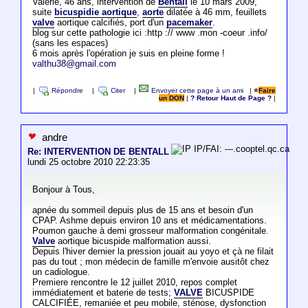
Valérie, 46 ans, intervention de
Bentall
le 10 mars 2009,
suite
bicuspidie aortique
,
aorte
dilatée à 46 mm, feuillets
valve
aortique calcifiés, port d'un
pacemaker
.
blog sur cette pathologie ici :http :// www .mon -coeur .info/
(sans les espaces)
6 mois après l'opération je suis en pleine forme !
valthu38@gmail.com
|
Répondre
|
Citer
|
Envoyer cette page à un ami
|
Faire
un DON
|
? Retour Haut de Page ?
|
andre
IP/FAI: ---.cooptel.qc.ca
Re: INTERVENTION DE BENTALL
lundi 25 octobre 2010 22:23:35
Bonjour à Tous,
apnée du sommeil depuis plus de 15 ans et besoin d'un
CPAP. Ashme depuis environ 10 ans et médicamentations.
Poumon gauche à demi grosseur malformation congénitale.
Valve
aortique bicuspide malformation aussi.
Depuis l'hiver dernier la pression jouait au yoyo et çà ne filait
pas du tout ; mon médecin de famille m'envoie ausitôt chez
un cadiologue.
Premiere rencontre le 12 juillet 2010, repos complet
immédiatement et baterie de tests;
VALVE
BICUSPIDE
CALCIFIÉE, remaniée et peu mobile, sténose, dysfonction