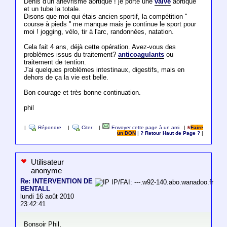
Denis d'un anévrisme aortique ! je porte une
valve
aortique
et un tube la totale.
Disons que moi qui étais ancien sportif, la compétition ''
course à pieds '' me manque mais je continue le sport pour
moi ! jogging, vélo, tir à l'arc, randonnées, natation.
Cela fait 4 ans, déjà cette opération. Avez-vous des
problèmes issus du traitement?
anticoagulants
ou
traitement de tention.
J'ai quelques problèmes intestinaux, digestifs, mais en
dehors de ça la vie est belle.
Bon courage et très bonne continuation.
phil
|
Répondre
|
Citer
|
Envoyer cette page à un ami
|
Faire
un DON
|
? Retour Haut de Page ?
|
Utilisateur
anonyme
Re: INTERVENTION DE
IP/FAI: ---.w92-140.abo.wanadoo.fr
BENTALL
lundi 16 août 2010
23:42:41
Bonsoir Phil,