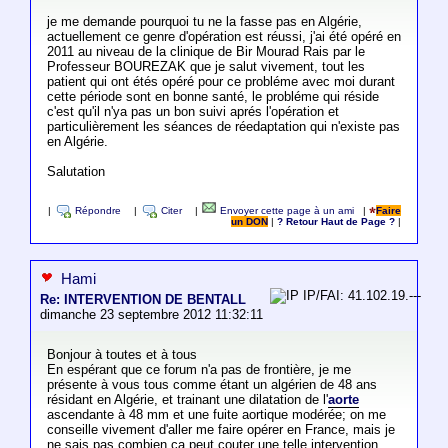
je me demande pourquoi tu ne la fasse pas en Algérie,
actuellement ce genre d'opération est réussi, j'ai été opéré en
2011 au niveau de la clinique de Bir Mourad Rais par le
Professeur BOUREZAK que je salut vivement, tout les
patient qui ont étés opéré pour ce probléme avec moi durant
cette période sont en bonne santé, le probléme qui réside
c'est qu'il n'ya pas un bon suivi aprés l'opération et
particulièrement les séances de réedaptation qui n'existe pas
en Algérie.
Salutation
|
Répondre
|
Citer
|
Envoyer cette page à un ami
|
Faire
un DON
|
? Retour Haut de Page ?
|
Hami
IP/FAI: 41.102.19.---
Re: INTERVENTION DE BENTALL
dimanche 23 septembre 2012 11:32:11
Bonjour à toutes et à tous
En espérant que ce forum n'a pas de frontière, je me
présente à vous tous comme étant un algérien de 48 ans
résidant en Algérie, et trainant une dilatation de l'
aorte
ascendante à 48 mm et une fuite aortique modérée; on me
conseille vivement d'aller me faire opérer en France, mais je
ne sais pas combien ça peut couter une telle intervention