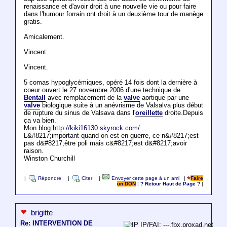
renaissance et d'avoir droit à une nouvelle vie ou pour faire
dans l'humour forrain ont droit à un deuxième tour de manège
gratis.
Amicalement.
Vincent.
Vincent.
5 comas hypoglycémiques, opéré 14 fois dont la dernière à
coeur ouvert le 27 novembre 2006 d'une technique de
Bentall
avec remplacement de la
valve
aortique par une
valve
biologique suite à un anévrisme de Valsalva plus début
de rupture du sinus de Valsava dans l'
oreillette
droite.Depuis
ça va bien.
Mon blog:
http://kiki16130.skyrock.com/
L&#8217;important quand on est en guerre, ce n&#8217;est
pas d&#8217;être poli mais c&#8217;est d&#8217;avoir
raison.
Winston Churchill
|
Répondre
|
Citer
|
Envoyer cette page à un ami
|
Faire
un DON
|
? Retour Haut de Page ?
|
brigitte
Re: INTERVENTION DE
IP/FAI: ---.fbx.proxad.net