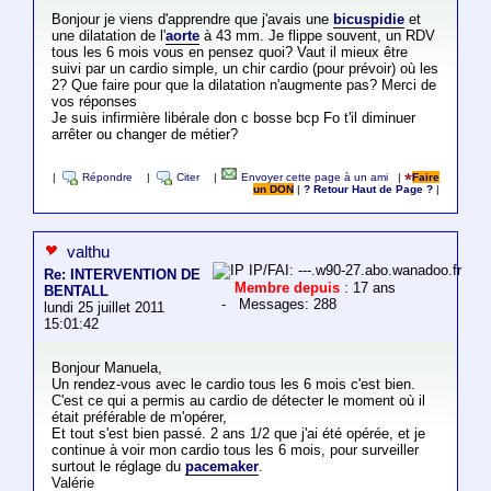
Bonjour je viens d'apprendre que j'avais une
bicuspidie
et
une dilatation de l'
aorte
à 43 mm. Je flippe souvent, un RDV
tous les 6 mois vous en pensez quoi? Vaut il mieux être
suivi par un cardio simple, un chir cardio (pour prévoir) où les
2? Que faire pour que la dilatation n'augmente pas? Merci de
vos réponses
Je suis infirmière libérale don c bosse bcp Fo t'il diminuer
arrêter ou changer de métier?
|
Répondre
|
Citer
|
Envoyer cette page à un ami
|
Faire
un DON
|
? Retour Haut de Page ?
|
valthu
IP/FAI: ---.w90-27.abo.wanadoo.fr
Re: INTERVENTION DE
Membre depuis
: 17 ans
BENTALL
- Messages: 288
lundi 25 juillet 2011
15:01:42
Bonjour Manuela,
Un rendez-vous avec le cardio tous les 6 mois c'est bien.
C'est ce qui a permis au cardio de détecter le moment où il
était préférable de m'opérer,
Et tout s'est bien passé. 2 ans 1/2 que j'ai été opérée, et je
continue à voir mon cardio tous les 6 mois, pour surveiller
surtout le réglage du
pacemaker
.
Valérie