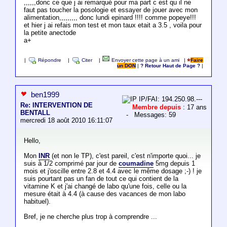
,,,,,,donc ce que j ai remarqué pour ma part c est qu il ne
faut pas toucher la posologie et essayer de jouer avec mon
alimentation,,,,,,,,, donc lundi epinard !!!! comme popeye!!!
et hier j ai refais mon test et mon taux etait a 3.5 , voila pour
la petite anectode
a+
|
Répondre
|
Citer
|
Envoyer cette page à un ami
|
Faire
un DON
|
? Retour Haut de Page ?
|
ben1999
IP/FAI: 194.250.98.---
Re: INTERVENTION DE
Membre depuis
: 17 ans
BENTALL
- Messages: 59
mercredi 18 août 2010 16:11:07
Hello,
Mon
INR
(et non le TP), c'est pareil, c'est n'importe quoi... je
suis à 1/2 comprimé par jour de
coumadine
5mg depuis 1
mois et j'oscille entre 2.8 et 4.4 avec le même dosage ;-) ! je
suis pourtant pas un fan de tout ce qui contient de la
vitamine K et j'ai changé de labo qu'une fois, celle ou la
mesure était à 4.4 (à cause des vacances de mon labo
habituel).
Bref, je ne cherche plus trop à comprendre ...