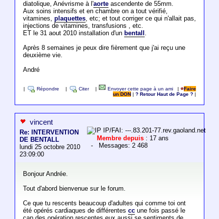
diatolique, Anévrisme à l'
aorte
ascendente de 55mm.
Aux soins intensifs et en chambre on a tout vérifié,
vitamines,
plaquettes
, etc; et tout corriger ce qui n'allait pas,
injections de vitamines, transfusions , etc.
ET le 31 aout 2010 installation d'un
bentall
.
Après 8 semaines je peux dire fièrement que j'ai reçu une
deuxième vie.
André
|
Répondre
|
Citer
|
Envoyer cette page à un ami
|
Faire
un DON
|
? Retour Haut de Page ?
|
vincent
IP/FAI: ---.83.201-77.rev.gaoland.net
Re: INTERVENTION
Membre depuis
: 17 ans
DE BENTALL
- Messages: 2 468
lundi 25 octobre 2010
23:09:00
Bonjour Andrée.
Tout d'abord bienvenue sur le forum.
Ce que tu rescents beaucoup d'adultes qui comme toi ont
été opérés cardiaques de différentes
cc
une fois passé le
cap des opération rescentes eux aussi se sentiments de