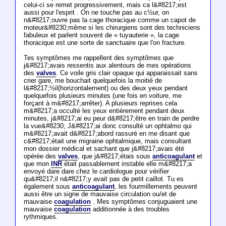
celui-ci se remet progressivement, mais ca l&#8217;est
aussi pour l'esprit . On ne touche pas au c½ur, on
n&#8217;ouvre pas la cage thoracique comme un capot de
moteur&#8230;même si les chirurgiens sont des techniciens
fabuleux et parlent souvent de « tuyauterie », la cage
thoracique est une sorte de sanctuaire que l'on fracture.
Tes symptômes me rappellent des symptômes que
j&#8217;avais ressentis aux alentours de mes opérations
des
valves
. Ce voile gris clair opaque qui apparaissait sans
crier gare, me bouchait quelquefois la moitié de
l&#8217;½il(horizontalement) ou des deux yeux pendant
quelquefois plusieurs minutes (une fois en voiture, me
forçant à m&#8217;arrêter). A plusieurs reprises cela
m&#8217;a occulté les yeux entièrement pendant deux
minutes, j&#8217;ai eu peur d&#8217;être en train de perdre
la vue&#8230; J&#8217;ai donc consulté un ophtalmo qui
m&#8217;avait d&#8217;abord rassuré en me disant que
c&#8217;était une migraine ophtalmique, mais consultant
mon dossier médical et sachant que j&#8217;avais été
opérée des
valves
, que j&#8217;étais sous
anticoagulant
et
que mon
INR
était passablement instable elle m&#8217;a
envoyé dare dare chez le cardiologue pour vérifier
qu&#8217;il n&#8217;y avait pas de petit caillot. Tu es
également sous
anticoagulant
, les fourmillements peuvent
aussi être un signe de mauvaise circulation ou/et de
mauvaise
coagulation
. Mes symptômes conjuguaient une
mauvaise
coagulation
additionnée à des troubles
rythmiques.