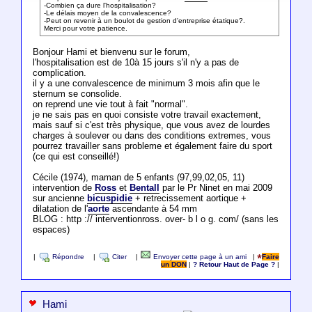
-Combien ça dure l'hospitalisation?
-Le délais moyen de la convalescence?
-Peut on revenir à un boulot de gestion d'entreprise étatique?.
Merci pour votre patience.
Bonjour Hami et bienvenu sur le forum,
l'hospitalisation est de 10à 15 jours s'il n'y a pas de
complication.
il y a une convalescence de minimum 3 mois afin que le
sternum se consolide.
on reprend une vie tout à fait "normal".
je ne sais pas en quoi consiste votre travail exactement,
mais sauf si c'est très physique, que vous avez de lourdes
charges à soulever ou dans des conditions extremes, vous
pourrez travailler sans probleme et également faire du sport
(ce qui est conseillé!)
Cécile (1974), maman de 5 enfants (97,99,02,05, 11)
intervention de
Ross
et
Bentall
par le Pr Ninet en mai 2009
sur ancienne
bicuspidie
+ retrecissement aortique +
dilatation de l'
aorte
ascendante à 54 mm
BLOG : http :// interventionross. over- b l o g. com/ (sans les
espaces)
|
Répondre
|
Citer
|
Envoyer cette page à un ami
|
Faire
un DON
|
? Retour Haut de Page ?
|
Hami