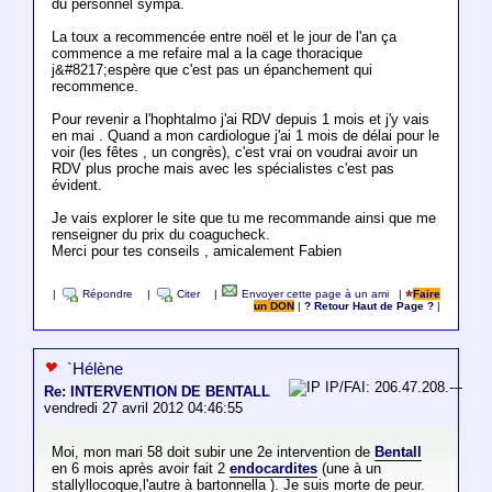
du personnel sympa.
La toux a recommencée entre noël et le jour de l'an ça
commence a me refaire mal a la cage thoracique
j&#8217;espère que c'est pas un épanchement qui
recommence.
Pour revenir a l'hophtalmo j'ai RDV depuis 1 mois et j'y vais
en mai . Quand a mon cardiologue j'ai 1 mois de délai pour le
voir (les fêtes , un congrès), c'est vrai on voudrai avoir un
RDV plus proche mais avec les spécialistes c'est pas
évident.
Je vais explorer le site que tu me recommande ainsi que me
renseigner du prix du coagucheck.
Merci pour tes conseils , amicalement Fabien
|
Répondre
|
Citer
|
Envoyer cette page à un ami
|
Faire
un DON
|
? Retour Haut de Page ?
|
`Hélène
IP/FAI: 206.47.208.---
Re: INTERVENTION DE BENTALL
vendredi 27 avril 2012 04:46:55
Moi, mon mari 58 doit subir une 2e intervention de
Bentall
en 6 mois après avoir fait 2
endocardites
(une à un
stallyllocoque,l'autre à bartonnella ). Je suis morte de peur.