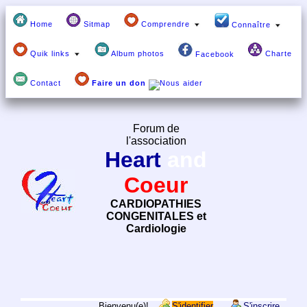
Home
Sitmap
Comprendre
Connaître
Quik links
Album photos
Charte
Facebook
Contact
Faire un don
Forum de
l'association
Heart
and
Coeur
CARDIOPATHIES
CONGENITALES et
Cardiologie
Bienvenu(e)!
S'identifier
S'inscrire