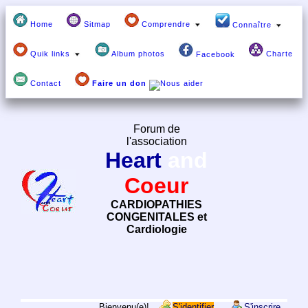
Home
Sitmap
Comprendre
Connaître
Quik links
Album photos
Charte
Facebook
Contact
Faire un don
Forum de
l'association
Heart
and
Coeur
CARDIOPATHIES
CONGENITALES et
Cardiologie
Bienvenu(e)!
S'identifier
S'inscrire