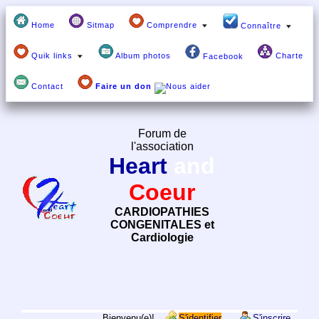
Home
Sitmap
Comprendre
Connaître
Quik links
Album photos
Charte
Facebook
Contact
Faire un don
Forum de
l'association
Heart
and
Coeur
CARDIOPATHIES
CONGENITALES et
Cardiologie
Bienvenu(e)!
S'identifier
S'inscrire