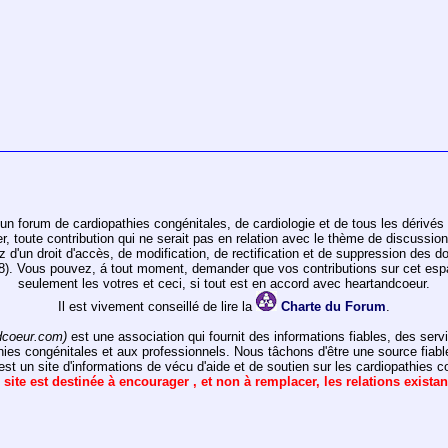
un forum de cardiopathies congénitales, de cardiologie et de tous les dérivés 
toute contribution qui ne serait pas en relation avec le thème de discussion de
ez d'un droit d'accès, de modification, de rectification et de suppression des d
978). Vous pouvez, á tout moment, demander que vos contributions sur cet e
seulement les votres et ceci, si tout est en accord avec heartandcoeur.
Il est vivement conseillé de lire la
Charte du Forum
.
dcoeur.com)
est une association qui fournit des informations fiables, des ser
hies congénitales et aux professionnels. Nous tâchons d'être une source fiabl
st un site d'informations de vécu d'aide et de soutien sur les cardiopathies c
 site est destinée à encourager , et non à remplacer, les relations exista