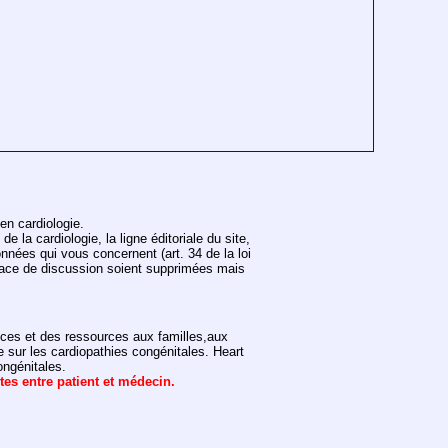
en cardiologie.
 la cardiologie, la ligne éditoriale du site,
onnées qui vous concernent (art. 34 de la loi
space de discussion soient supprimées mais
vices et des ressources aux familles,aux
e sur les cardiopathies congénitales. Heart
ongénitales.
ntes entre patient et médecin.