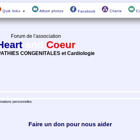
Quik links
Album photos
Charte
Co
Facebook
Forum de l'association
Heart
and
Coeur
ATHIES CONGENITALES et Cardiologie
rmations personnelles
Faire un don pour nous aider