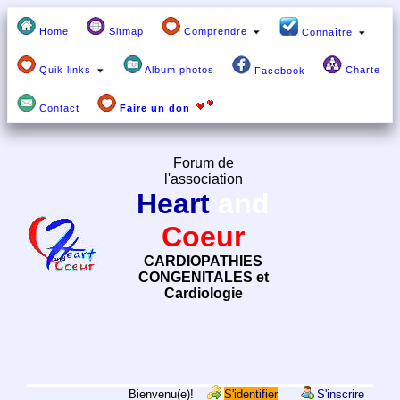
Home
Sitmap
Comprendre
Connaître
Quik links
Album photos
Charte
Facebook
Contact
Faire un don
Forum de
l'association
Heart
and
Coeur
CARDIOPATHIES
CONGENITALES et
Cardiologie
Bienvenu(e)!
S'identifier
S'inscrire