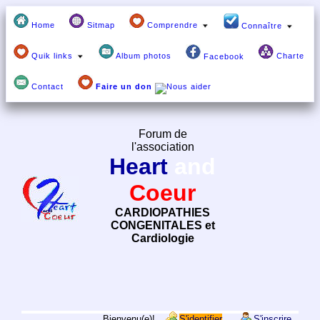
Home
Sitmap
Comprendre
Connaître
Quik links
Album photos
Charte
Facebook
Contact
Faire un don
Forum de
l'association
Heart
and
Coeur
CARDIOPATHIES
CONGENITALES et
Cardiologie
Bienvenu(e)!
S'identifier
S'inscrire