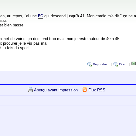
an, au repos, j'ai une
FC
qui descend jusqu'à 41. Mon cardio m'a dit " ça ne
ussi.
st bien basse.
met de voir si ça descend trop mais non je reste autour de 40 a 45.
 procurer je le vis pas mal.
tu fais du sport.
|
Répondre
|
Citer
|
Aperçu avant impression
Flux RSS