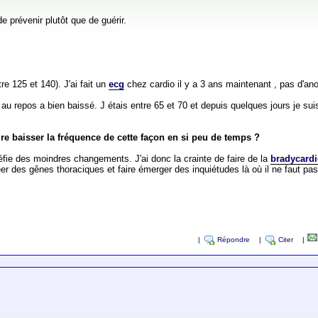
e prévenir plutôt que de guérir.
re 125 et 140). J'ai fait un
ecg
chez cardio il y a 3 ans maintenant , pas d'an
 repos a bien baissé. J étais entre 65 et 70 et depuis quelques jours je suis
aire baisser la fréquence de cette façon en si peu de temps ?
éfie des moindres changements. J'ai donc la crainte de faire de la
bradycardi
créer des gênes thoraciques et faire émerger des inquiétudes là où il ne faut pa
|
Répondre
|
Citer
|