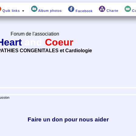
Quik links
Album photos
Charte
Co
Facebook
Forum de l'association
Heart
and
Coeur
ATHIES CONGENITALES et Cardiologie
ussion
Faire un don pour nous aider