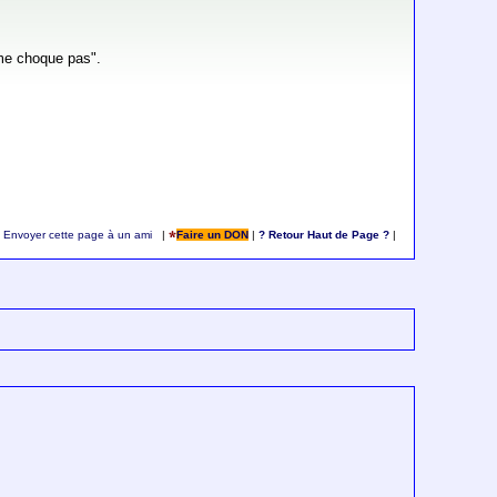
 me choque pas".
Envoyer cette page à un ami
|
Faire un DON
|
? Retour Haut de Page ?
|