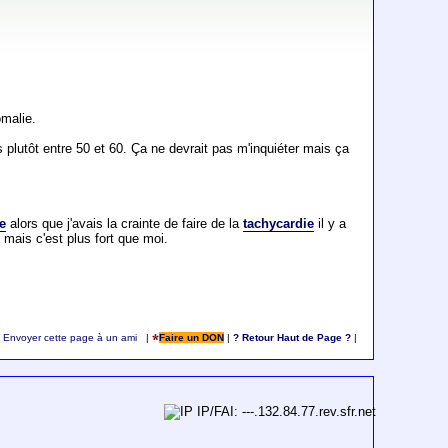
omalie.
 plutôt entre 50 et 60. Ça ne devrait pas m'inquiéter mais ça
e
alors que j'avais la crainte de faire de la
tachycardie
il y a
s mais c'est plus fort que moi.
Envoyer cette page à un ami
|
Faire un DON
|
? Retour Haut de Page ?
|
IP/FAI: ---.132.84.77.rev.sfr.net