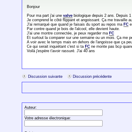
Bonjour
Pour ma part j'ai une
valve
biologique depuis 2 ans. Depuis 1 
Je comprend le côté flippant et angoissant. Ça me travaille a
J'ai remarqué que quand je faisais du sport au repos ma
FC
e
Par contre quand je bois de l'alcool, elle devient haute.
J'ai une montre connectée, je peux regarder ma
FC
Et surtout la comparer sur une semaine ou un mois. Ça me per
A voir avec le temps mais en dehors de l'angoisse que ça peut
Ce qui serait inquiétant c'est si ta
FC
ne monte pas bcp quand 
Voilà j'espère t'avoir rassuré. J'ai 40 ans
Discussion suivante
Discussion précédente
Auteur:
Votre adresse électronique: