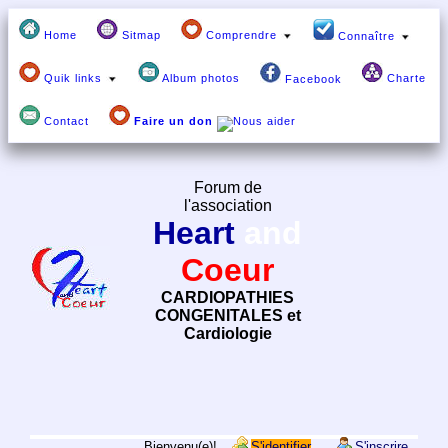
Home
Sitmap
Comprendre
Connaître
Quik links
Album photos
Charte
Facebook
Contact
Faire un don
Forum de
l'association
Heart
and
Coeur
CARDIOPATHIES
CONGENITALES et
Cardiologie
Bienvenu(e)!
S'identifier
S'inscrire