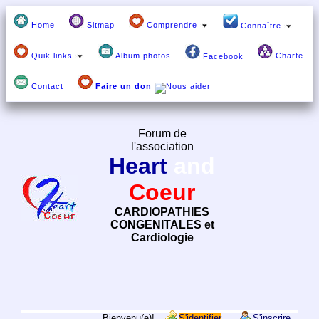
Home
Sitmap
Comprendre
Connaître
Quik links
Album photos
Charte
Facebook
Contact
Faire un don
Forum de
l'association
Heart
and
Coeur
CARDIOPATHIES
CONGENITALES et
Cardiologie
Bienvenu(e)!
S'identifier
S'inscrire