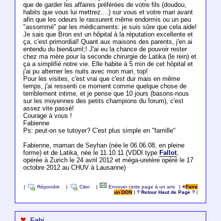
que de garder les affaires préférées de votre fils (doudou,
habits que vous lui mettrez....) sur vous et votre mari avant
afin que les odeurs le rassurent même endormis ou un peu
"assommé" par les médicaments: je suis sûre que cela aide!
Je sais que Bron est un hôpital à la réputation excellente et
ça, c'est primordial! Quant aux maisons des parents, j'en ai
entendu du bien&uml;! J'ai eu la chance de pouvoir rester
chez ma mère pour la seconde chirurgie de Latika (le rein) et
ça a simplifié notre vie. Elle habite à 5 min de cet hôpital et
j'ai pu alterner les nuits avec mon mari, top!
Pour les visites, c'est vrai que c'est dur mais en même
temps, j'ai ressenti ce moment comme quelque chose de
terriblement intime, et je pense que 10 jours (basons-nous
sur les moyennes des petits champions du forum), c'est
assez vite passé!
Courage à vous !
Fabienne
Ps: peut-on se tutoyer? C'est plus simple en "famille"
Fabienne, maman de Seyhan (née le 06.06.08, en pleine
forme) et de Latika, née le 11.10.11 (VDDI type
Fallot
,
opérée à Zurich le 24 avril 2012 et méga-uretère opéré le 17
octobre 2012 au CHUV à Lausanne)
|
Répondre
|
Citer
|
Envoyer cette page à un ami
|
Faire
un DON
|
? Retour Haut de Page ?
|
Fabi