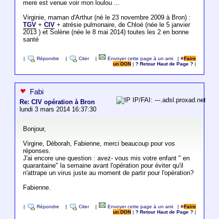
mere est venue voir mon loulou ...
Virginie, maman d'Arthur (né le 23 novembre 2009 à Bron) :
TGV
+
CIV
+ atrésie pulmonaire, de Chloé (née le 5 janvier
2013 ) et Solène (née le 8 mai 2014) toutes les 2 en bonne
santé
|
Répondre
|
Citer
|
Envoyer cette page à un ami
|
Faire
un DON
|
? Retour Haut de Page ?
|
Fabi
IP/FAI: ---.adsl.proxad.net
Re: CIV opération à Bron
lundi 3 mars 2014 16:37:30
Bonjour,
Virgine, Déborah, Fabienne, merci beaucoup pour vos
réponses.
J'ai encore une question : avez- vous mis votre enfant " en
quarantaine" la semaine avant l'opération pour éviter qu'il
n'attrape un virus juste au moment de partir pour l'opération?
Fabienne.
|
Répondre
|
Citer
|
Envoyer cette page à un ami
|
Faire
un DON
|
? Retour Haut de Page ?
|