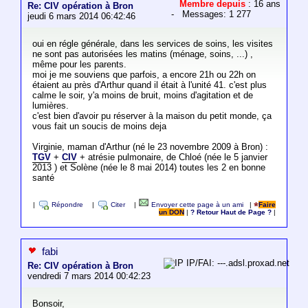
Membre depuis
: 16 ans
Re: CIV opération à Bron
- Messages: 1 277
jeudi 6 mars 2014 06:42:46
oui en régle générale, dans les services de soins, les visites
ne sont pas autorisées les matins (ménage, soins, ...) ,
même pour les parents.
moi je me souviens que parfois, a encore 21h ou 22h on
étaient au près d'Arthur quand il était à l'unité 41. c'est plus
calme le soir, y'a moins de bruit, moins d'agitation et de
lumières.
c'est bien d'avoir pu réserver à la maison du petit monde, ça
vous fait un soucis de moins deja
Virginie, maman d'Arthur (né le 23 novembre 2009 à Bron) :
TGV
+
CIV
+ atrésie pulmonaire, de Chloé (née le 5 janvier
2013 ) et Solène (née le 8 mai 2014) toutes les 2 en bonne
santé
|
Répondre
|
Citer
|
Envoyer cette page à un ami
|
Faire
un DON
|
? Retour Haut de Page ?
|
fabi
IP/FAI: ---.adsl.proxad.net
Re: CIV opération à Bron
vendredi 7 mars 2014 00:42:23
Bonsoir,