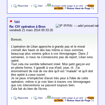
|
Répondre
|
Citer
|
Envoyer cette page à un ami
|
Faire
un DON
|
? Retour Haut de Page ?
|
fabi
IP/FAI: ---.adsl.proxad.net
Re: CIV opération à Bron
vendredi 21 mars 2014 00:33:26
Bonsoir,
L'opération de Lilian approche à grands pas et le moral
connaît des hauts et des bas même si nous sommes
beaucoup plus sereins grâce à vos témoignages. Dans 2
semaines, si nous ne connaissons pas de report, Lilian sera
opéré.
Tout cela me semble tellement irréel. Mon petit garçon est
en pleine forme, il grandit à vue d'oeil, joue, rit. J'ai
énormément de mal de me dire qu'il est "malade" et qu'il doit
être opéré à coeur ouvert.
Je ne peux m'empêcher d'avoir très peur à l'idée de cette
opération, même si je vois bien à travers vos témoignages
que ces interventions se passent toujours bien.
Cela fait du bien de l'écrire...
|
Répondre
|
Citer
|
Envoyer cette page à un ami
|
Faire
un DON
|
? Retour Haut de Page ?
|