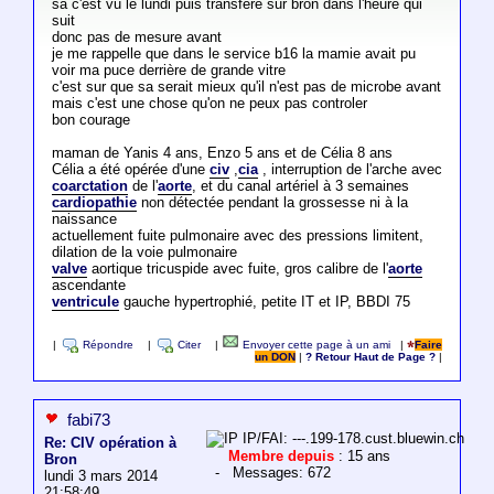
sa c'est vu le lundi puis transfère sur bron dans l'heure qui
suit
donc pas de mesure avant
je me rappelle que dans le service b16 la mamie avait pu
voir ma puce derrière de grande vitre
c'est sur que sa serait mieux qu'il n'est pas de microbe avant
mais c'est une chose qu'on ne peux pas controler
bon courage
maman de Yanis 4 ans, Enzo 5 ans et de Célia 8 ans
Célia a été opérée d'une
civ
,
cia
, interruption de l'arche avec
coarctation
de l'
aorte
, et du canal artériel à 3 semaines
cardiopathie
non détectée pendant la grossesse ni à la
naissance
actuellement fuite pulmonaire avec des pressions limitent,
dilation de la voie pulmonaire
valve
aortique tricuspide avec fuite, gros calibre de l'
aorte
ascendante
ventricule
gauche hypertrophié, petite IT et IP, BBDI 75
|
Répondre
|
Citer
|
Envoyer cette page à un ami
|
Faire
un DON
|
? Retour Haut de Page ?
|
fabi73
IP/FAI: ---.199-178.cust.bluewin.ch
Re: CIV opération à
Membre depuis
: 15 ans
Bron
- Messages: 672
lundi 3 mars 2014
21:58:49