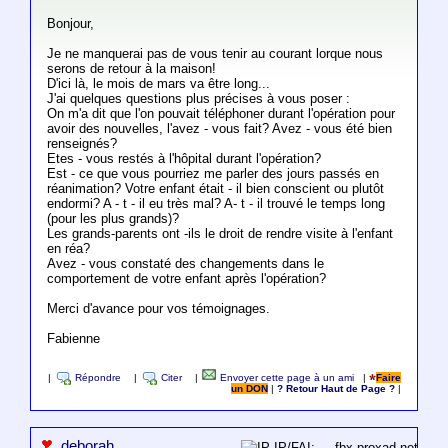
Bonjour,
Je ne manquerai pas de vous tenir au courant lorque nous
serons de retour à la maison!
D'ici là, le mois de mars va être long...
J'ai quelques questions plus précises à vous poser :
On m'a dit que l'on pouvait téléphoner durant l'opération pour
avoir des nouvelles, l'avez - vous fait? Avez - vous été bien
renseignés?
Etes - vous restés à l'hôpital durant l'opération?
Est - ce que vous pourriez me parler des jours passés en
réanimation? Votre enfant était - il bien conscient ou plutôt
endormi? A - t - il eu très mal? A- t - il trouvé le temps long
(pour les plus grands)?
Les grands-parents ont -ils le droit de rendre visite à l'enfant
en réa?
Avez - vous constaté des changements dans le
comportement de votre enfant après l'opération?
Merci d'avance pour vos témoignages.
Fabienne
|
Répondre
|
Citer
|
Envoyer cette page à un ami
|
Faire
un DON
|
? Retour Haut de Page ?
|
deborah
IP/FAI: ---.fbx.proxad.net