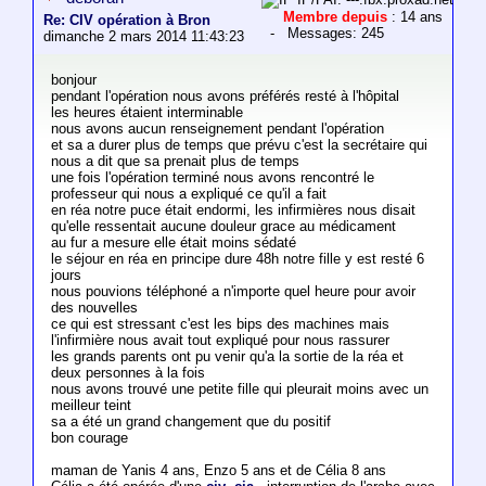
Membre depuis
: 14 ans
Re: CIV opération à Bron
- Messages: 245
dimanche 2 mars 2014 11:43:23
bonjour
pendant l'opération nous avons préférés resté à l'hôpital
les heures étaient interminable
nous avons aucun renseignement pendant l'opération
et sa a durer plus de temps que prévu c'est la secrétaire qui
nous a dit que sa prenait plus de temps
une fois l'opération terminé nous avons rencontré le
professeur qui nous a expliqué ce qu'il a fait
en réa notre puce était endormi, les infirmières nous disait
qu'elle ressentait aucune douleur grace au médicament
au fur a mesure elle était moins sédaté
le séjour en réa en principe dure 48h notre fille y est resté 6
jours
nous pouvions téléphoné a n'importe quel heure pour avoir
des nouvelles
ce qui est stressant c'est les bips des machines mais
l'infirmière nous avait tout expliqué pour nous rassurer
les grands parents ont pu venir qu'a la sortie de la réa et
deux personnes à la fois
nous avons trouvé une petite fille qui pleurait moins avec un
meilleur teint
sa a été un grand changement que du positif
bon courage
maman de Yanis 4 ans, Enzo 5 ans et de Célia 8 ans