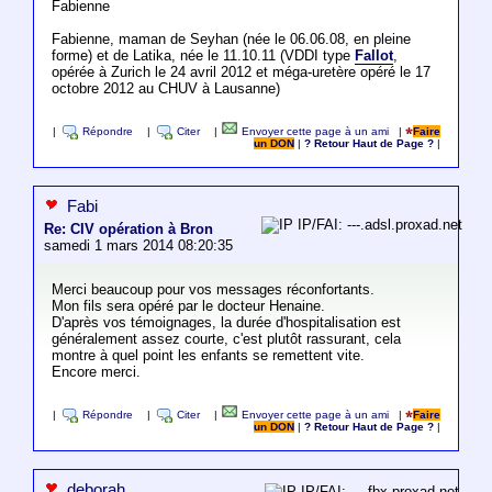
Fabienne
Fabienne, maman de Seyhan (née le 06.06.08, en pleine
forme) et de Latika, née le 11.10.11 (VDDI type
Fallot
,
opérée à Zurich le 24 avril 2012 et méga-uretère opéré le 17
octobre 2012 au CHUV à Lausanne)
|
Répondre
|
Citer
|
Envoyer cette page à un ami
|
Faire
un DON
|
? Retour Haut de Page ?
|
Fabi
IP/FAI: ---.adsl.proxad.net
Re: CIV opération à Bron
samedi 1 mars 2014 08:20:35
Merci beaucoup pour vos messages réconfortants.
Mon fils sera opéré par le docteur Henaine.
D'après vos témoignages, la durée d'hospitalisation est
généralement assez courte, c'est plutôt rassurant, cela
montre à quel point les enfants se remettent vite.
Encore merci.
|
Répondre
|
Citer
|
Envoyer cette page à un ami
|
Faire
un DON
|
? Retour Haut de Page ?
|
deborah
IP/FAI: ---.fbx.proxad.net