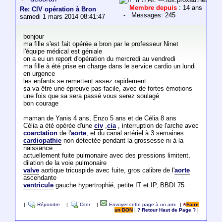
Membre depuis
: 14 ans
Re: CIV opération à Bron
- Messages: 245
samedi 1 mars 2014 08:41:47
bonjour
ma fille s'est fait opérée a bron par le professeur Ninet
l'équipe médical est géniale
on a eu un report d'opération du mercredi au vendredi
ma fille à été prise en charge dans le service cardio un lundi
en urgence
les enfants se remettent assez rapidement
sa va être une épreuve pas facile, avec de fortes émotions
une fois que sa sera passé vous serez soulagé
bon courage
maman de Yanis 4 ans, Enzo 5 ans et de Célia 8 ans
Célia a été opérée d'une
civ
,
cia
, interruption de l'arche avec
coarctation
de l'
aorte
, et du canal artériel à 3 semaines
cardiopathie
non détectée pendant la grossesse ni à la
naissance
actuellement fuite pulmonaire avec des pressions limitent,
dilation de la voie pulmonaire
valve
aortique tricuspide avec fuite, gros calibre de l'
aorte
ascendante
ventricule
gauche hypertrophié, petite IT et IP, BBDI 75
|
Répondre
|
Citer
|
Envoyer cette page à un ami
|
Faire
un DON
|
? Retour Haut de Page ?
|