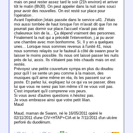
mais on peut rester assez tard le soir (21h environ) et arriver
tôt le matin (8h30). On peut appeler dans la nuit sans souci
pour avoir des nouvelles. On est resté sur place pour
l'opération .
Avant l'opération j'etais passée dans le service u41. J'étais
moi aussi tombée de haut lorsque l'on m'avait dit que l'on ne
pourrait pas dormir sur place.l'accueil n'avait pas été
chaleureux loin de la... Ça dépend vraiment des personnes.
Finalement la nuit qui a précédé l'intervention, j.ai pu avoir
une chambre avec mon bonhomme. Si, Il y en a quelques
unes... Lorsque nous sommes revenus à l'unité 41, nous
nous sommes relayés sur le fauteuil à côté de swann pour le
laisser le moins possible. Ils nous ont laissé passer les nuits
près de lui, assis. Ils n'étaient pas très chauds mais on est
restés.
Prévoyez une petite couverture sympa en plus du doudou
pour qu'il l se sente un peu comme à la maison, des
musiques qu'il aime même en réa, ils les passent sur un
poste. Et parlez lui, expliquez lui ce qui va se passer, dites
lui que vous ne serez pas loin même s'il ne vous voit pas.
C'est important qu'il comprenne vos peurs.
Si vous avez d'autres questions n.hésitez pas.
Je vous embrasse ainsi que votre petit lilian.
Maud
Maud, maman de Swann, né le 16/05/2011 opéré le
02/11/2011 d'une CIV+HTAP+CIA et le 7/11/2011 d'un ulcère
perforé du duodénum.