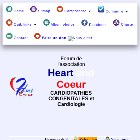
Home
Sitmap
Comprendre
Connaître
Quik links
Album photos
Charte
Facebook
Contact
Faire un don
Forum de
l'association
Heart
and
Coeur
CARDIOPATHIES
CONGENITALES et
Cardiologie
Bienvenu(e)!
S'identifier
S'inscrire