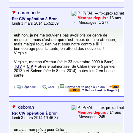
caramande
IP/FAI: ---.fbx.proxad.net
Membre depuis
: 16 ans
Re: CIV opération à Bron
- Messages: 1 277
lundi 3 mars 2014 16:52:59
euh non, je ne me souviens pas avoir pris ce genre de
mesure ... mais c'est sur que c'est mieux de faire attention,
mais malgré tout, rien n'est sous notre controle !!!!!
bon courage pour l'attente, on attend des nouvelles !
Virginie
Virginie, maman d'Arthur (né le 23 novembre 2009 à Bron) :
TGV
+
CIV
+ atrésie pulmonaire, de Chloé (née le 5 janvier
2013 ) et Solène (née le 8 mai 2014) toutes les 2 en bonne
santé
|
Répondre
|
Citer
|
Envoyer cette page à un ami
|
Faire
un DON
|
? Retour Haut de Page ?
|
deborah
IP/FAI: ---.fbx.proxad.net
Membre depuis
: 14 ans
Re: CIV opération à Bron
- Messages: 245
lundi 3 mars 2014 19:46:37
on avait rien prévu pour Célia