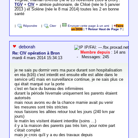
TGV
+
CIV
+ atrésie pulmonaire, de Chloé (née le 5 janvier
2013 ) et Solène (née le 8 mai 2014) toutes les 2 en bonne
santé
|
Répondre
|
Citer
|
Envoyer cette page à un ami
|
Faire
un DON
|
? Retour Haut de Page ?
|
deborah
IP/FAI: ---.fbx.proxad.net
Membre depuis
: 14 ans
Re: CIV opération à Bron
- Messages: 245
mardi 4 mars 2014 15:34:13
je ne sais pu dormir vers ma puce durant son hospitalisation
en réa (b16) c'est interdit est ensuite elle est allée dans le
service u41 mais en surveillance continue, je ne sais plus ce
qui était marqué sur la porte
c'est en face du bureau des infirmières
durant la période hivernale uniquement les parents étaient
autorisés
mais nous avons eu de la chance mamie avait pu venir
les mesures sont très strictes
nous faisions les allées retour tout les jours (240 km par
jours)
le matin les visitent étaient interdite (soins ...)
il y a la maison des parents pas très loin, pour notre part
c'était complet
mais je crois qu'il y a eu des travaux depuis