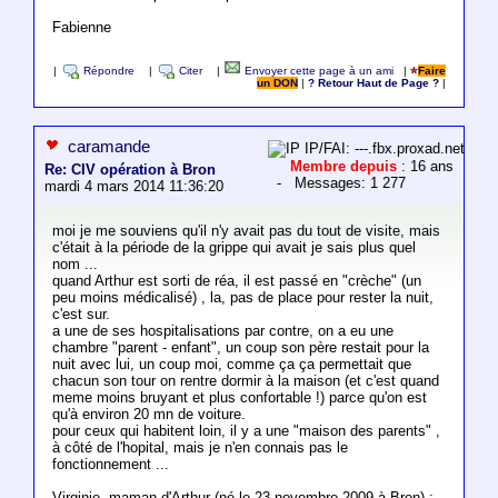
Fabienne
|
Répondre
|
Citer
|
Envoyer cette page à un ami
|
Faire
un DON
|
? Retour Haut de Page ?
|
caramande
IP/FAI: ---.fbx.proxad.net
Membre depuis
: 16 ans
Re: CIV opération à Bron
- Messages: 1 277
mardi 4 mars 2014 11:36:20
moi je me souviens qu'il n'y avait pas du tout de visite, mais
c'était à la période de la grippe qui avait je sais plus quel
nom ...
quand Arthur est sorti de réa, il est passé en "crèche" (un
peu moins médicalisé) , la, pas de place pour rester la nuit,
c'est sur.
a une de ses hospitalisations par contre, on a eu une
chambre "parent - enfant", un coup son père restait pour la
nuit avec lui, un coup moi, comme ça ça permettait que
chacun son tour on rentre dormir à la maison (et c'est quand
meme moins bruyant et plus confortable !) parce qu'on est
qu'à environ 20 mn de voiture.
pour ceux qui habitent loin, il y a une "maison des parents" ,
à côté de l'hopital, mais je n'en connais pas le
fonctionnement ...
Virginie, maman d'Arthur (né le 23 novembre 2009 à Bron) :