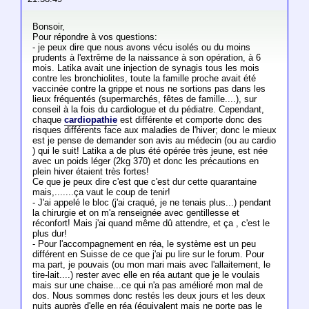
Bonsoir,
Pour répondre à vos questions:
- je peux dire que nous avons vécu isolés ou du moins
prudents à l'extrême de la naissance à son opération, à 6
mois. Latika avait une injection de synagis tous les mois
contre les bronchiolites, toute la famille proche avait été
vaccinée contre la grippe et nous ne sortions pas dans les
lieux fréquentés (supermarchés, fêtes de famille....), sur
conseil à la fois du cardiologue et du pédiatre. Cependant,
chaque
cardiopathie
est différente et comporte donc des
risques différents face aux maladies de l'hiver; donc le mieux
est je pense de demander son avis au médecin (ou au cardio
) qui le suit! Latika a de plus été opérée très jeune, est née
avec un poids léger (2kg 370) et donc les précautions en
plein hiver étaient très fortes!
Ce que je peux dire c'est que c'est dur cette quarantaine
mais,.......ça vaut le coup de tenir!
- J'ai appelé le bloc (j'ai craqué, je ne tenais plus...) pendant
la chirurgie et on m'a renseignée avec gentillesse et
réconfort! Mais j'ai quand même dû attendre, et ça , c'est le
plus dur!
- Pour l'accompagnement en réa, le système est un peu
différent en Suisse de ce que j'ai pu lire sur le forum. Pour
ma part, je pouvais (ou mon mari mais avec l'allaitement, le
tire-lait....) rester avec elle en réa autant que je le voulais
mais sur une chaise...ce qui n'a pas amélioré mon mal de
dos. Nous sommes donc restés les deux jours et les deux
nuits auprès d'elle en réa (équivalent mais ne porte pas le