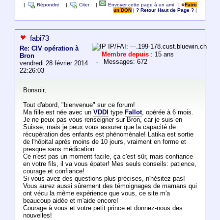
|
Répondre
|
Citer
|
Envoyer cette page à un ami
|
Faire
un DON
|
? Retour Haut de Page ?
|
fabi73
IP/FAI: ---.199-178.cust.bluewin.ch
Re: CIV opération à
Membre depuis
: 15 ans
Bron
- Messages: 672
vendredi 28 février 2014
22:26:03
Bonsoir,
Tout d'abord, "bienvenue" sur ce forum!
Ma fille est née avec un
VDDI
type
Fallot
, opérée à 6 mois.
Je ne peux pas vous renseigner sur Bron, car je suis en
Suisse, mais je peux vous assurer que la capacité de
récupération des enfants est phénoménale! Latika est sortie
de l'hôpital après moins de 10 jours, vraiment en forme et
presque sans médication.
Ce n'est pas un moment facile, ça c'est sûr, mais confiance
en votre fils, il va vous épater! Mes seuls conseils: patience,
courage et confiance!
Si vous avez des questions plus précises, n'hésitez pas!
Vous aurez aussi sûrement des témoignages de mamans qui
ont vécu la même expérience que vous, ce site m'a
beaucoup aidée et m'aide encore!
Courage à vous et votre petit prince et donnez-nous des
nouvelles!