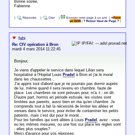
Bonne soirée,
Fabienne
|
Répondre
|
Citer
|
Envoyer cette page à un ami
|
Faire
un DON
|
? Retour Haut de Page ?
|
fabi
IP/FAI: ---.adsl.proxad.net
Re: CIV opération à Bron
mardi 4 mars 2014 11:22:45
Bonjour,
Je viens d'appeler le service dans lequel Lilian sera
hospitalisé à l'Hopital Louis
Pradel
à Bron et j'ai le moral
dans les chaussettes...
J'ai appris tout d'abord que je ne pourrais pas dormir auprès
de lui, même quand il sera revenu en chambre, faute de
place. Les chambres ne sont prévues pour, m'a -t - on dit.
D'autre part, hormis en période estivale, les visites sont
limitées aux parents, aussi bien en réa qu'en chambre. Je
comprends tout à fait la nécessité de limiter les allées et
venues dans le service, pour éviter de contaminer les petits
patients, mais c'est dur pour le moral...
Pour les familles qui sont allées à Louis
Pradel
, avez - vous
eu les mêmes mesures, ou une fois sur place les règles sont
- elles plus souples?
Merci d'avance pour vos réponses.