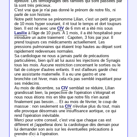
épreuve. Les témoignages des familles qui sont passées par
là sont très précieux.
C'est vrai que je n'ai pas donné le prénom de notre fils, ni
parlé de son histoire.
Notre petit homme se prénomme Lilian, c'est un petit garçon
de 10 mois hyper souriant, il rit tout le temps et dort toujours
bien. Il est né avec une
CIV
de 6 mm et a été mis sous
Lasilix
à l'âge de 10 jours. A 1 mois, il a été hospitalisé pour
introduire un autre traiement : Capoten, 3 fois par jour. Il
prend toujours ces médicaments actuellement. Les
pressions pulmonaires qui étaient trop hautes au départ sont
rapidement redevenues normales.
Sa cardiologue ne nous a jamais parlé de précautions
particulières, bien qu'il ait lui aussi les injections de Synagis
tous les mois. Aucune restriction concernant le sorties ou le
fait de cotoyer d'autres enfants. Il est d'ailleurs gardé chez
une assistante maternelle. Il a eu une gastro et une
bronchite cet hiver, mais cela n'a pas semblé inquiétant pour
ses médecins.
Au mois de décembre, sa
CIV
semblait se réduire, Lilian
grandissait bien, la perpective de l'opération s'éloignait et
nous nous étions mis en tête que notre fils n'en aurait
finalement pas besoin.... Et au mois de février, le coup de
massue : non seulement sa
CIV
n'évolue plus du tout, mais
elle provoque désormais une insuffisance aortique, ce qui
rend l'opération inévitable.
Merci pour votre conseil, c'est vrai que chaque cas est
différent et j'appellerai donc la cardiologue dès demain pour
lui demander son avis sur les éventuelles précautions à
prendre d'ici à l'opération.