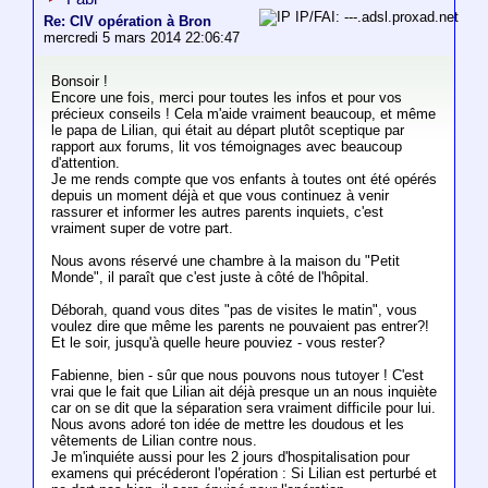
IP/FAI: ---.adsl.proxad.net
Re: CIV opération à Bron
mercredi 5 mars 2014 22:06:47
Bonsoir !
Encore une fois, merci pour toutes les infos et pour vos
précieux conseils ! Cela m'aide vraiment beaucoup, et même
le papa de Lilian, qui était au départ plutôt sceptique par
rapport aux forums, lit vos témoignages avec beaucoup
d'attention.
Je me rends compte que vos enfants à toutes ont été opérés
depuis un moment déjà et que vous continuez à venir
rassurer et informer les autres parents inquiets, c'est
vraiment super de votre part.
Nous avons réservé une chambre à la maison du "Petit
Monde", il paraît que c'est juste à côté de l'hôpital.
Déborah, quand vous dites "pas de visites le matin", vous
voulez dire que même les parents ne pouvaient pas entrer?!
Et le soir, jusqu'à quelle heure pouviez - vous rester?
Fabienne, bien - sûr que nous pouvons nous tutoyer ! C'est
vrai que le fait que Lilian ait déjà presque un an nous inquiète
car on se dit que la séparation sera vraiment difficile pour lui.
Nous avons adoré ton idée de mettre les doudous et les
vêtements de Lilian contre nous.
Je m'inquiéte aussi pour les 2 jours d'hospitalisation pour
examens qui précéderont l'opération : Si Lilian est perturbé et