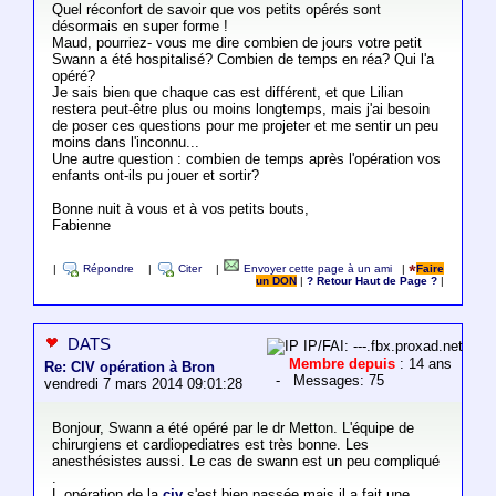
Quel réconfort de savoir que vos petits opérés sont
désormais en super forme !
Maud, pourriez- vous me dire combien de jours votre petit
Swann a été hospitalisé? Combien de temps en réa? Qui l'a
opéré?
Je sais bien que chaque cas est différent, et que Lilian
restera peut-être plus ou moins longtemps, mais j'ai besoin
de poser ces questions pour me projeter et me sentir un peu
moins dans l'inconnu...
Une autre question : combien de temps après l'opération vos
enfants ont-ils pu jouer et sortir?
Bonne nuit à vous et à vos petits bouts,
Fabienne
|
Répondre
|
Citer
|
Envoyer cette page à un ami
|
Faire
un DON
|
? Retour Haut de Page ?
|
DATS
IP/FAI: ---.fbx.proxad.net
Membre depuis
: 14 ans
Re: CIV opération à Bron
- Messages: 75
vendredi 7 mars 2014 09:01:28
Bonjour, Swann a été opéré par le dr Metton. L'équipe de
chirurgiens et cardiopediatres est très bonne. Les
anesthésistes aussi. Le cas de swann est un peu compliqué
.
L.opération de la
civ
s'est bien passée mais il a fait une