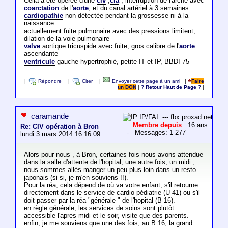
Célia a été opérée d'une
civ
,
cia
, interruption de l'arche avec
coarctation
de l'
aorte
, et du canal artériel à 3 semaines
cardiopathie
non détectée pendant la grossesse ni à la
naissance
actuellement fuite pulmonaire avec des pressions limitent,
dilation de la voie pulmonaire
valve
aortique tricuspide avec fuite, gros calibre de l'
aorte
ascendante
ventricule
gauche hypertrophié, petite IT et IP, BBDI 75
|
Répondre
|
Citer
|
Envoyer cette page à un ami
|
Faire
un DON
|
? Retour Haut de Page ?
|
caramande
IP/FAI: ---.fbx.proxad.net
Membre depuis
: 16 ans
Re: CIV opération à Bron
- Messages: 1 277
lundi 3 mars 2014 16:16:09
Alors pour nous , à Bron, certaines fois nous avons attendue
dans la salle d'attente de l'hopital, une autre fois, un midi ,
nous sommes allés manger un peu plus loin dans un resto
japonais (si si, je m'en souviens !!).
Pour la réa, cela dépend de où va votre enfant, s'il retourne
directement dans le service de cardio pédiatrie (U 41) ou s'il
doit passer par la réa "générale " de l'hopital (B 16).
en règle générale, les services de soins sont plutôt
accessible l'apres midi et le soir, visite que des parents.
enfin, je me souviens que une des fois, au B 16, la grand