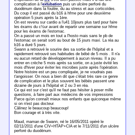
complication à l'
extubation
puis un ulcère perforé du
duodénum dans la foulée, du au stress et aux corticoïdes.
Du coup il est passé du b16 à hfme pour une deuxième
opération 5 jours après la 1ère.
On est revenu sur cardio a l'u41 10jours plus tard pour faire
les éxams du c½ur avant de repartir une semaine sur hfme
pour les éxams de l'estomac.
On a passé un mois en tout a l'hosto mais sans le pb de
l'estomac on serait sorti au bout de 15 jours maxi. La réa au
b16 a duré 5 jours.
Swann a retrouvé le sourire des sa sortie de l'hôpital et a
rapidement retrouvé ses habitudes de bébé de 5 mois . Il n'a
eu aucun retard de développement à aucun niveau. Il a pu
entrer en crèche 5 mois après sa sortie, on a juste évité les
mois d'hiver pour éviter les microbes juste après l'opération.
Notre histoire est un peu compliquée, je ne voudrais pas
t'angoisser. On nous a bien dit que c'était très rare ce genre
de complication et le plus souvent les bébés passent une
dizaine de jours à l'hôpital et 2 ou 3 en réa.
Ce qui est sur c'est qu'il ne faut pas hésiter à poser mille
questions, à faire part aux médecins de vos impressions
Parce qu'on connaît mieux nos enfants que quiconque même
si on n'est pas docteur.
Câlinez le beaucoup beaucoup!
Bon courage et à très vite.
Maud, maman de Swann, né le 16/05/2011 opéré le
02/11/2011 d'une CIV+HTAP+CIA et le 7/11/2011 d'un ulcère
perforé du duodénum.