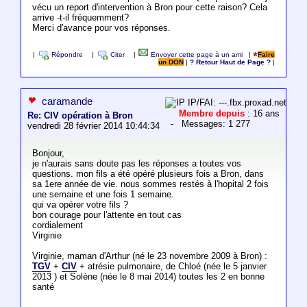
vécu un report d'intervention à Bron pour cette raison? Cela
arrive -t-il fréquemment?
Merci d'avance pour vos réponses.
|
Répondre
|
Citer
|
Envoyer cette page à un ami
|
Faire
un DON
|
? Retour Haut de Page ?
|
caramande
IP/FAI: ---.fbx.proxad.net
Membre depuis
: 16 ans
Re: CIV opération à Bron
- Messages: 1 277
vendredi 28 février 2014 10:44:34
Bonjour,
je n'aurais sans doute pas les réponses a toutes vos
questions. mon fils a été opéré plusieurs fois a Bron, dans
sa 1ere année de vie. nous sommes restés à l'hopital 2 fois
une semaine et une fois 1 semaine.
qui va opérer votre fils ?
bon courage pour l'attente en tout cas
cordialement
Virginie
Virginie, maman d'Arthur (né le 23 novembre 2009 à Bron) :
TGV
+
CIV
+ atrésie pulmonaire, de Chloé (née le 5 janvier
2013 ) et Solène (née le 8 mai 2014) toutes les 2 en bonne
santé