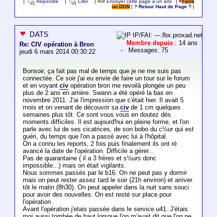
|
Répondre
|
Citer
|
Envoyer cette page à un ami
|
Faire
un DON
|
? Retour Haut de Page ?
|
DATS
IP/FAI: ---.fbx.proxad.net
Membre depuis
: 14 ans
Re: CIV opération à Bron
- Messages: 75
jeudi 6 mars 2014 00:30:22
Bonsoir, ça fait pas mal de temps que je ne me suis pas
connectée. Ce soir j'ai eu envie de faire un tour sur le forum
et en voyant
civ
opération bron me revoilà plongée un peu
plus de 2 ans en arrière. Swann a été opéré la bas en
novembre 2011. J'ai l'impression que c'était hier. Il avait 5
mois et on venant de découvrir sa
civ
de 1 cm quelques
semaines plus tôt. Ce sont vous vous en doutez dés
moments difficiles. Il est aujourd'hui en pleine forme, et l'on
parle avec lui de ses cicatrices, de son bobo du c½ur qui est
guéri, du temps que l'on a passé avec lui à l'hôpital.
On a connu les reports, 2 fois puis finalement ils ont ré
avancé la date de l'opération. Difficile a gérer...
Pas de quarantaine ( il a 3 frères et s½urs donc
impossible...) mais on était vigilants.
Nous sommes passés par le b16. On ne peut pas y dormir
mais on peut rester assez tard le soir (21h environ) et arriver
tôt le matin (8h30). On peut appeler dans la nuit sans souci
pour avoir des nouvelles. On est resté sur place pour
l'opération .
Avant l'opération j'etais passée dans le service u41. J'étais
moi aussi tombée de haut lorsque l'on m'avait dit que l'on ne