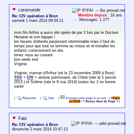
caramande
IP/FAI: ---.fbx.proxad.net
Membre depuis
: 16 ans
Re: CIV opération à Bron
- Messages: 1 277
samedi 1 mars 2014 09:04:21
mon fils Arthur a aussi été opéré de par 2 fois par le Docteur
Henaine et son équipe !
les heures d'attente paraissent interminable mais il faut du
temps pour que tout se termine au mieux et ré-installer les
enfants correctement en réa.
tenez nous au courant
bon week end
Virginie
Virginie, maman d'Arthur (né le 23 novembre 2009 à Bron) :
TGV
+
CIV
+ atrésie pulmonaire, de Chloé (née le 5 janvier
2013 ) et Solène (née le 8 mai 2014) toutes les 2 en bonne
santé
|
Répondre
|
Citer
|
Envoyer cette page à un ami
|
Faire
un DON
|
? Retour Haut de Page ?
|
Fabi
IP/FAI: ---.adsl.proxad.net
Re: CIV opération à Bron
dimanche 2 mars 2014 10:47:13