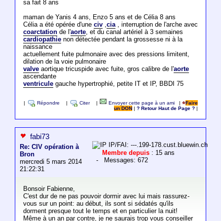
sa fait 8 ans
maman de Yanis 4 ans, Enzo 5 ans et de Célia 8 ans
Célia a été opérée d'une
civ
,
cia
, interruption de l'arche avec
coarctation
de l'
aorte
, et du canal artériel à 3 semaines
cardiopathie
non détectée pendant la grossesse ni à la
naissance
actuellement fuite pulmonaire avec des pressions limitent,
dilation de la voie pulmonaire
valve
aortique tricuspide avec fuite, gros calibre de l'
aorte
ascendante
ventricule
gauche hypertrophié, petite IT et IP, BBDI 75
|
Répondre
|
Citer
|
Envoyer cette page à un ami
|
Faire
un DON
|
? Retour Haut de Page ?
|
fabi73
IP/FAI: ---.199-178.cust.bluewin.ch
Re: CIV opération à
Membre depuis
: 15 ans
Bron
- Messages: 672
mercredi 5 mars 2014
21:22:31
Bonsoir Fabienne,
C'est dur de ne pas pouvoir dormir avec lui mais rassurez-
vous sur un point: au début, ils sont si sédatés qu'ils
dorment presque tout le temps et en particulier la nuit!
Même à un an par contre, je ne saurais trop vous conseiller