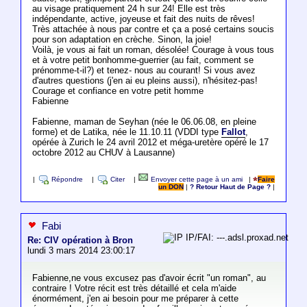
au visage pratiquement 24 h sur 24! Elle est très
indépendante, active, joyeuse et fait des nuits de rêves!
Très attachée à nous par contre et ça a posé certains soucis
pour son adaptation en crèche. Sinon, la joie!
Voilà, je vous ai fait un roman, désolée! Courage à vous tous
et à votre petit bonhomme-guerrier (au fait, comment se
prénomme-t-il?) et tenez- nous au courant! Si vous avez
d'autres questions (j'en ai eu pleins aussi), n'hésitez-pas!
Courage et confiance en votre petit homme
Fabienne
Fabienne, maman de Seyhan (née le 06.06.08, en pleine
forme) et de Latika, née le 11.10.11 (VDDI type
Fallot
,
opérée à Zurich le 24 avril 2012 et méga-uretère opéré le 17
octobre 2012 au CHUV à Lausanne)
|
Répondre
|
Citer
|
Envoyer cette page à un ami
|
Faire
un DON
|
? Retour Haut de Page ?
|
Fabi
IP/FAI: ---.adsl.proxad.net
Re: CIV opération à Bron
lundi 3 mars 2014 23:00:17
Fabienne,ne vous excusez pas d'avoir écrit "un roman", au
contraire ! Votre récit est très détaillé et cela m'aide
énormément, j'en ai besoin pour me préparer à cette