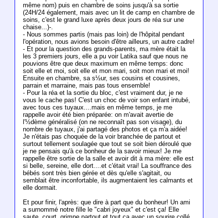
même nom) puis en chambre de soins jusqu'à sa sortie
(24H/24 également, mais avec un lit de camp en chambre de
soins, c'est le grand luxe après deux jours de réa sur une
chaise...)-.
- Nous sommes partis (mais pas loin) de l'hôpital pendant
l'opération, nous avions besoin d'être ailleurs, un autre cadre!
- Et pour la question des grands-parents, ma mère était la
les 3 premiers jours, elle a pu voir Latika sauf que nous ne
pouvions être que deux maximum en même temps: donc
soit elle et moi, soit elle et mon mari, soit mon mari et moi!
Ensuite en chambre, sa s½ur, ses cousins et cousines,
parrain et marraine, mais pas tous ensemble!
- Pour la réa et la sortie du bloc, c'est vraiment dur, je ne
vous le cache pas! C'est un choc de voir son enfant intubé,
avec tous ces tuyaux....mais en même temps, je me
rappelle avoir été bien préparée: on m'avait avertie de
l'½dème généralisé (on ne reconnaît pas son visage), du
nombre de tuyaux, j'ai partagé des photos et ça m'a aidée!
Je n'étais pas choquée de la voir branchée de partout et
surtout tellement soulagée que tout se soit bien déroulé que
je ne pensais qu'à ce bonheur de la savoir mieux! Je me
rappelle être sortie de la salle et avoir dit à ma mère: elle est
si belle, sereine, elle dort....et c'était vrai! La souffrance des
bébés sont très bien gérée et dès qu'elle s'agitait, ou
semblait être inconfortable, ils augmentaient les calmants et
elle dormait.
Et pour finir, l'après: que dire à part que du bonheur! Un ami
a surnommé notre fille le "cabri joyeux" et c'est ça! Elle
saute, court, grimpe partout et tout ça avec un sourire collé