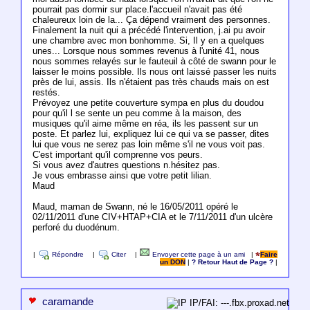
pourrait pas dormir sur place.l'accueil n'avait pas été
chaleureux loin de la... Ça dépend vraiment des personnes.
Finalement la nuit qui a précédé l'intervention, j.ai pu avoir
une chambre avec mon bonhomme. Si, Il y en a quelques
unes... Lorsque nous sommes revenus à l'unité 41, nous
nous sommes relayés sur le fauteuil à côté de swann pour le
laisser le moins possible. Ils nous ont laissé passer les nuits
près de lui, assis. Ils n'étaient pas très chauds mais on est
restés.
Prévoyez une petite couverture sympa en plus du doudou
pour qu'il l se sente un peu comme à la maison, des
musiques qu'il aime même en réa, ils les passent sur un
poste. Et parlez lui, expliquez lui ce qui va se passer, dites
lui que vous ne serez pas loin même s'il ne vous voit pas.
C'est important qu'il comprenne vos peurs.
Si vous avez d'autres questions n.hésitez pas.
Je vous embrasse ainsi que votre petit lilian.
Maud
Maud, maman de Swann, né le 16/05/2011 opéré le
02/11/2011 d'une CIV+HTAP+CIA et le 7/11/2011 d'un ulcère
perforé du duodénum.
|
Répondre
|
Citer
|
Envoyer cette page à un ami
|
Faire
un DON
|
? Retour Haut de Page ?
|
caramande
IP/FAI: ---.fbx.proxad.net