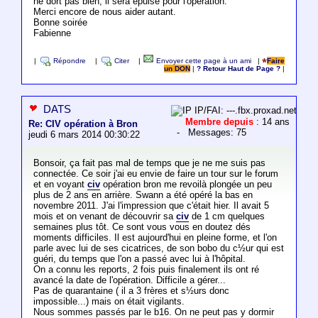
ne dort pas bien, il sera épuisé pour l'opération.
Merci encore de nous aider autant.
Bonne soirée
Fabienne
|
Répondre
|
Citer
|
Envoyer cette page à un ami
|
Faire
un DON
|
? Retour Haut de Page ?
|
DATS
IP/FAI: ---.fbx.proxad.net
Membre depuis
: 14 ans
Re: CIV opération à Bron
- Messages: 75
jeudi 6 mars 2014 00:30:22
Bonsoir, ça fait pas mal de temps que je ne me suis pas
connectée. Ce soir j'ai eu envie de faire un tour sur le forum
et en voyant
civ
opération bron me revoilà plongée un peu
plus de 2 ans en arrière. Swann a été opéré la bas en
novembre 2011. J'ai l'impression que c'était hier. Il avait 5
mois et on venant de découvrir sa
civ
de 1 cm quelques
semaines plus tôt. Ce sont vous vous en doutez dés
moments difficiles. Il est aujourd'hui en pleine forme, et l'on
parle avec lui de ses cicatrices, de son bobo du c½ur qui est
guéri, du temps que l'on a passé avec lui à l'hôpital.
On a connu les reports, 2 fois puis finalement ils ont ré
avancé la date de l'opération. Difficile a gérer...
Pas de quarantaine ( il a 3 frères et s½urs donc
impossible...) mais on était vigilants.
Nous sommes passés par le b16. On ne peut pas y dormir