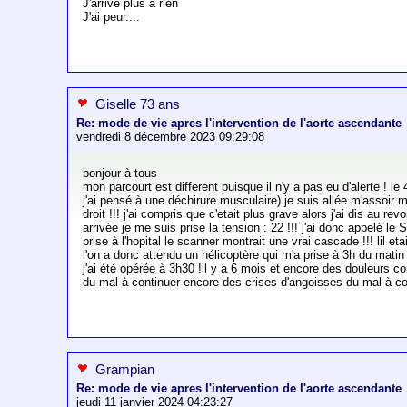
J'arrive plus a rien
J'ai peur....
Giselle 73 ans
Re: mode de vie apres l'intervention de l'aorte ascendante
vendredi 8 décembre 2023 09:29:08
bonjour à tous
mon parcourt est different puisque il n'y a pas eu d'alerte ! le
j'ai pensé à une déchirure musculaire) je suis allée m'assoir ma
droit !!! j'ai compris que c'etait plus grave alors j'ai dis au revo
arrivée je me suis prise la tension : 22 !!! j'ai donc appelé l
prise à l'hopital le scanner montrait une vrai cascade !!! lil eta
l'on a donc attendu un hélicoptère qui m'a prise à 3h du matin
j'ai été opérée à 3h30 !il y a 6 mois et encore des douleurs c
du mal à continuer encore des crises d'angoisses du mal à con
Grampian
Re: mode de vie apres l'intervention de l'aorte ascendante
jeudi 11 janvier 2024 04:23:27