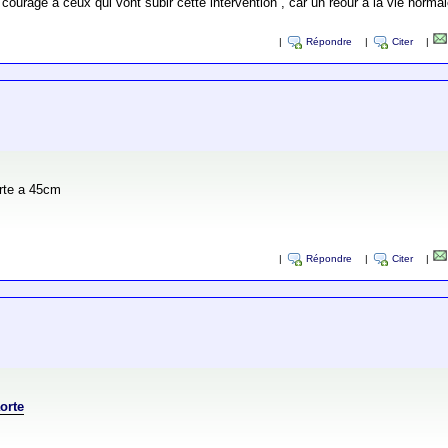
courage à ceux qui vont subir cette intervention , car un reour à la vie norma
|
Répondre
|
Citer
|
horte a 45cm
|
Répondre
|
Citer
|
orte