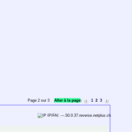
Page 2 sur 3
Aller à la page
:
1
2
3
IP/FAI: ---.50.0.37.reverse.netplus.ch