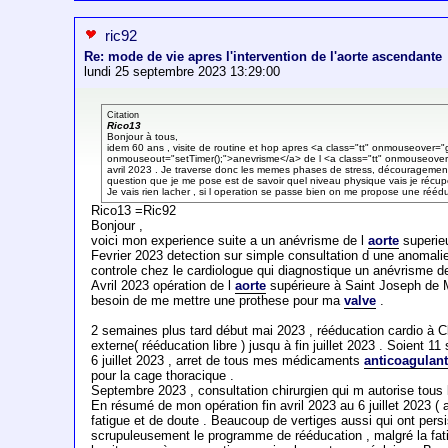
ric92
Re: mode de vie apres l'intervention de l'aorte ascendante
lundi 25 septembre 2023 13:29:00
Citation
Rico13
Bonjour à tous,
idem 60 ans , visite de routine et hop apres <a class="tt" onmouseover="g
onmouseout="setTimer();">anevrisme</a> de l <a class="tt" onmouseover=
avril 2023 . Je traverse donc les memes phases de stress, découragement, 
question que je me pose est de savoir quel niveau physique vais je récupé
Je vais rien lacher , si l operation se passe bien on me propose une réé
Rico13 =Ric92
Bonjour ,
voici mon experience suite a un anévrisme de l
aorte
superie
Fevrier 2023 detection sur simple consultation d une anomali
controle chez le cardiologue qui diagnostique un anévrisme d
Avril 2023 opération de l
aorte
supérieure à Saint Joseph de
besoin de me mettre une prothese pour ma
valve
.
2 semaines plus tard début mai 2023 , rééducation cardio à Cla
externe( rééducation libre ) jusqu à fin juillet 2023 . Soient
6 juillet 2023 , arret de tous mes médicaments
anticoagulan
pour la cage thoracique .
Septembre 2023 , consultation chirurgien qui m autorise tous l
En résumé de mon opération fin avril 2023 au 6 juillet 2023 ( 
fatigue et de doute . Beaucoup de vertiges aussi qui ont persi
scrupuleusement le programme de rééducation , malgré la fatig