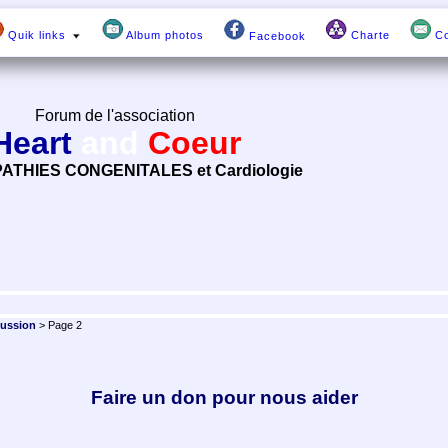
Quik links
Album photos
Charte
Co
Facebook
Forum de l'association
Heart
and
Coeur
ATHIES CONGENITALES et Cardiologie
cussion
> Page 2
Faire un don pour nous aider