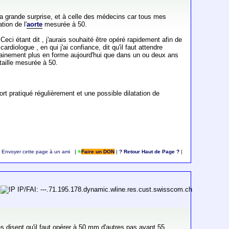
ma grande surprise, et à celle des médecins car tous mes
tion de l'
aorte
mesurée à 50.
Ceci étant dit , j'aurais souhaité être opéré rapidement afin de
diologue , en qui j'ai confiance, dit qu'il faut attendre
ertainement plus en forme aujourd'hui que dans un ou deux ans
 taille mesurée à 50.
rt pratiqué régulièrement et une possible dilatation de
Envoyer cette page à un ami
|
Faire un DON
|
? Retour Haut de Page ?
|
IP/FAI: ---.71.195.178.dynamic.wline.res.cust.swisscom.ch
disent qu'il faut opérer à 50 mm d'autres pas avant 55.