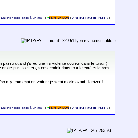
Envoyer cette page à un ami
|
Faire un DON
|
? Retour Haut de Page ?
|
IP/FAI: ---.net-81-220-61.lyon.rev.numericable.fr
un passo quand j'ai eu une trs violente douleur dans le torax (
 droite puis l'oeil et ça descendait dans tout le coté et le bras
si l'on m'y emmenai en voiture je serai morte avant d'arriver !
Envoyer cette page à un ami
|
Faire un DON
|
? Retour Haut de Page ?
|
IP/FAI: 207.253.93.---