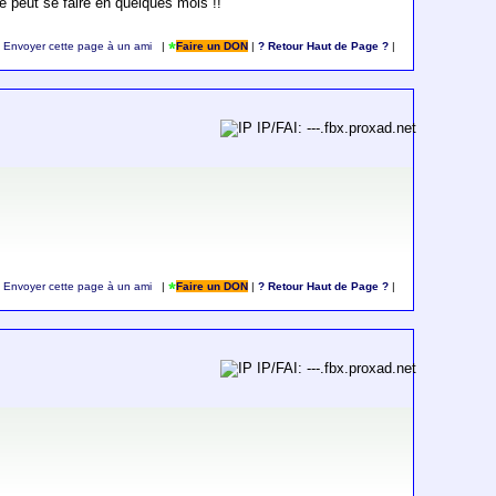
le peut se faire en quelques mois !!
Envoyer cette page à un ami
|
Faire un DON
|
? Retour Haut de Page ?
|
IP/FAI: ---.fbx.proxad.net
Envoyer cette page à un ami
|
Faire un DON
|
? Retour Haut de Page ?
|
IP/FAI: ---.fbx.proxad.net