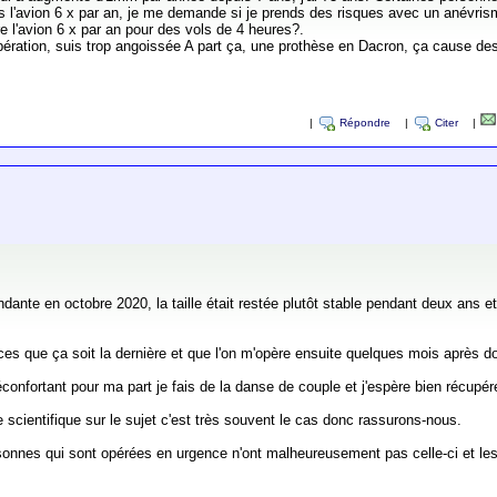
l'avion 6 x par an, je me demande si je prends des risques avec un anévrism
e l'avion 6 x par an pour des vols de 4 heures?.
opération, suis trop angoissée A part ça, une prothèse en Dacron, ça cause de
|
Répondre
|
Citer
|
dante en octobre 2020, la taille était restée plutôt stable pendant deux ans 
s que ça soit la dernière et que l'on m'opère ensuite quelques mois après don
nfortant pour ma part je fais de la danse de couple et j'espère bien récupérer, 
e scientifique sur le sujet c'est très souvent le cas donc rassurons-nous.
rsonnes qui sont opérées en urgence n'ont malheureusement pas celle-ci et le