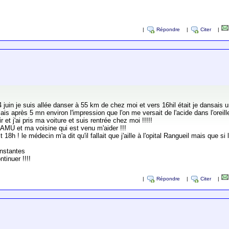
|
Répondre
|
Citer
|
 4 juin je suis allée danser à 55 km de chez moi et vers 16hil était je dansais 
is après 5 mn environ l'impression que l'on me versait de l'acide dans l'oreille
ir et j'ai pris ma voiture et suis rentrée chez moi !!!!!
e SAMU et ma voisine qui est venu m'aider !!!
it 18h ! le médecin m'a dit qu'il fallait que j'aille à l'opital Rangueil mais que 
onstantes
tinuer !!!!
|
Répondre
|
Citer
|