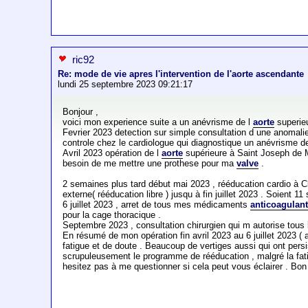
ric92
Re: mode de vie apres l'intervention de l'aorte ascendante
lundi 25 septembre 2023 09:21:17
Bonjour ,
voici mon experience suite a un anévrisme de l
aorte
superie
Fevrier 2023 detection sur simple consultation d une anomali
controle chez le cardiologue qui diagnostique un anévrisme d
Avril 2023 opération de l
aorte
supérieure à Saint Joseph de
besoin de me mettre une prothese pour ma
valve
.
2 semaines plus tard début mai 2023 , rééducation cardio à Cla
externe( rééducation libre ) jusqu à fin juillet 2023 . Soient
6 juillet 2023 , arret de tous mes médicaments
anticoagulan
pour la cage thoracique .
Septembre 2023 , consultation chirurgien qui m autorise tous l
En résumé de mon opération fin avril 2023 au 6 juillet 2023 ( 
fatigue et de doute . Beaucoup de vertiges aussi qui ont persi
scrupuleusement le programme de rééducation , malgré la fatig
hesitez pas à me questionner si cela peut vous éclairer . Bon 