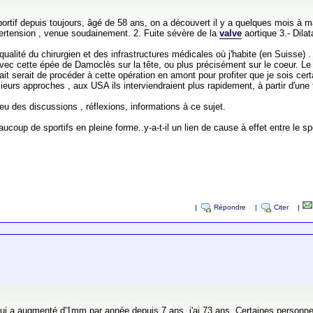
ortif depuis toujours, âgé de 58 ans, on a découvert il y a quelques mois à 
ypertension , venue soudainement. 2. Fuite sévère de la
valve
aortique 3.- Dilata
ualité du chirurgien et des infrastructures médicales où j'habite (en Suisse) . 
ec cette épée de Damoclès sur la tête, ou plus précisément sur le coeur. Le car
hait serait de procéder à cette opération en amont pour profiter que je sois c
plusieurs approches , aux USA ils interviendraient plus rapidement, à partir d'une
eu des discussions , réflexions, informations à ce sujet.
oup de sportifs en pleine forme..y-a-t-il un lien de cause à effet entre le spo
|
Répondre
|
Citer
|
 a augmenté d'1mm par année depuis 7 ans, j'ai 73 ans. Certaines personnes 