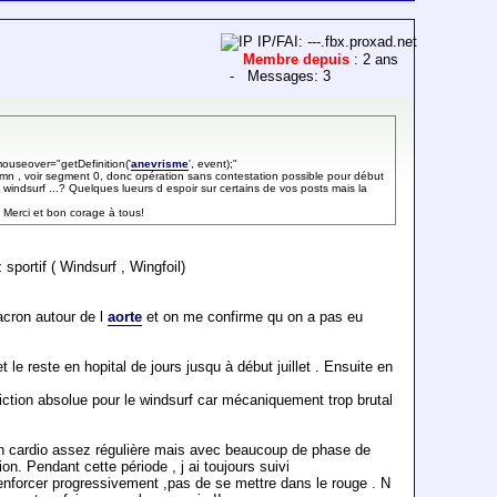
IP/FAI: ---.fbx.proxad.net
Membre depuis
: 2 ans
- Messages: 3
mouseover="getDefinition('
anevrisme
', event);"
mn , voir segment 0, donc opération sans contestation possible pour début
windsurf ...? Quelques lueurs d espoir sur certains de vos posts mais la
 Merci et bon corage à tous!
sportif ( Windsurf , Wingfoil)
acron autour de l
aorte
et on me confirme qu on a pas eu
le reste en hopital de jours jusqu à début juillet . Ensuite en
diction absolue pour le windsurf car mécaniquement trop brutal
ssion cardio assez régulière mais avec beaucoup de phase de
n. Pendant cette période , j ai toujours suivi
renforcer progressivement ,pas de se mettre dans le rouge . N