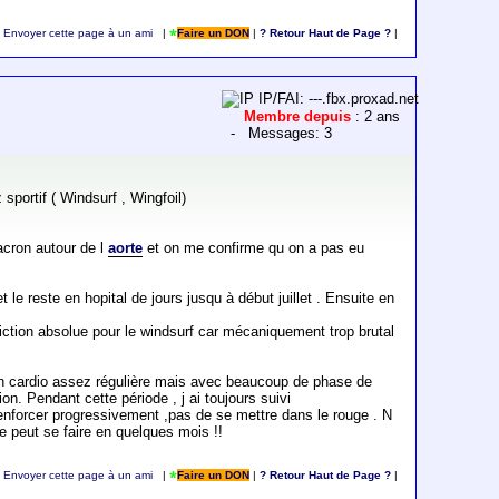
Envoyer cette page à un ami
|
Faire un DON
|
? Retour Haut de Page ?
|
IP/FAI: ---.fbx.proxad.net
Membre depuis
: 2 ans
- Messages: 3
sportif ( Windsurf , Wingfoil)
acron autour de l
aorte
et on me confirme qu on a pas eu
le reste en hopital de jours jusqu à début juillet . Ensuite en
diction absolue pour le windsurf car mécaniquement trop brutal
ssion cardio assez régulière mais avec beaucoup de phase de
n. Pendant cette période , j ai toujours suivi
renforcer progressivement ,pas de se mettre dans le rouge . N
le peut se faire en quelques mois !!
Envoyer cette page à un ami
|
Faire un DON
|
? Retour Haut de Page ?
|