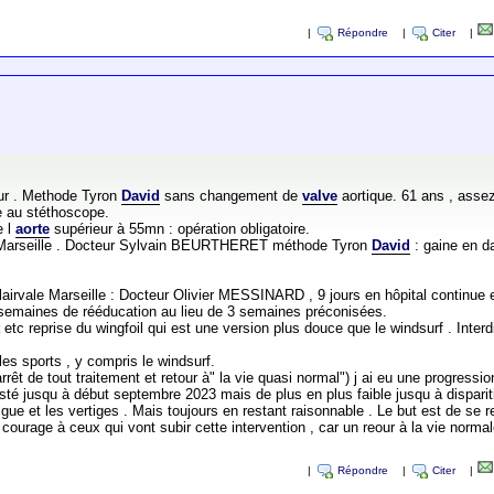
|
Répondre
|
Citer
|
ur . Methode Tyron
David
sans changement de
valve
aortique. 61 ans , assez 
e au stéthoscope.
e l
aorte
supérieur à 55mn : opération obligatoire.
 Marseille . Docteur Sylvain BEURTHERET méthode Tyron
David
: gaine en d
irvale Marseille : Docteur Olivier MESSINARD , 9 jours en hôpital continue et 
 11 semaines de rééducation au lieu de 3 semaines préconisées.
t
etc reprise du wingfoil qui est une version plus douce que le windsurf . Inter
es sports , y compris le windsurf.
arrêt de tout traitement et retour à" la vie quasi normal") j ai eu une progre
sté jusqu à début septembre 2023 mais de plus en plus faible jusqu à disparitio
ue et les vertiges . Mais toujours en restant raisonnable . Le but est de se 
courage à ceux qui vont subir cette intervention , car un reour à la vie norma
|
Répondre
|
Citer
|