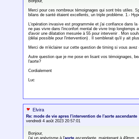
Bonjour,
Merci pour ces nombreux témoignages qui sont très utiles. Sp
bilans de santé étaient excellents, un triple problème. 1.- H
L'opération invasive est programmée et j'ai confiance dans la q
ne pas vivre dans l'inconfort mental de vivre trop longtemps av
d'avoir une dilatation mesurée à 55 pour intervenir . Mon sou
(délai possible pour l'intervention) . Il semblerait qu'il y ait 
Merci de m'éclairer sur cette question de timing si vous avez 
Autre question que je me pose en lisant vos témoignages, beauc
l'aorte?
Cordialement
Luc
Elvira
Re: mode de vie apres l'intervention de l'aorte ascendante
vendredi 4 août 2023 20:57:01
Bonjour,
j'ai un anévrisme à l'
aorte
ascendante, maintenant à 49mm, qui