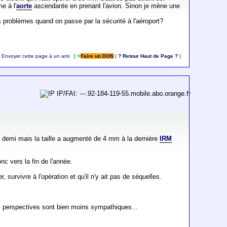
e à l'
aorte
ascendante en prenant l'avion. Sinon je mène une
s problèmes quand on passe par la sécurité à l'aéroport?
Envoyer cette page à un ami
|
Faire un DON
|
? Retour Haut de Page ?
|
IP/FAI: ---.92-184-119-55.mobile.abo.orange.fr
et demi mais la taille a augmenté de 4 mm à la dernière
IRM
c vers la fin de l'année.
survivre à l'opération et qu'il n'y ait pas de séquelles.
s perspectives sont bien moins sympathiques...