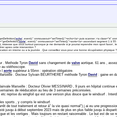
etDefinition('
echo
', event);" onmouseout="setTimer();">echo</a> puis scanner ;<a class="tt" on
"getDefinition('
aorte
', event);" onmouseout="setTimer();">aorte</a> ascendant segment 1 à 55 
tristesse que vous surtout parceque je me demande si je pourrai reprendre mon sport favori , le 
rer apres cette intervention ?
ducation en interne ou a la journée . Que conseillez vous pour une bonne récupération physique ?
ur . Methode Tyron
David
sans changement de
valve
aortique. 61 ans , assez 
e au stéthoscope.
e l
aorte
supérieur à 55mn : opération obligatoire.
 Marseille . Docteur Sylvain BEURTHERET méthode Tyron
David
: gaine en d
irvale Marseille : Docteur Olivier MESSINARD , 9 jours en hôpital continue et 
 11 semaines de rééducation au lieu de 3 semaines préconisées.
t
etc reprise du wingfoil qui est une version plus douce que le windsurf . Inter
es sports , y compris le windsurf.
arrêt de tout traitement et retour à" la vie quasi normal") j ai eu une progre
sté jusqu à début septembre 2023 mais de plus en plus faible jusqu à disparitio
ue et les vertiges . Mais toujours en restant raisonnable . Le but est de se 