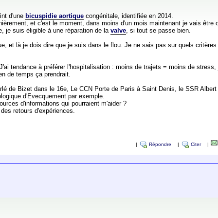
eint d'une
bicuspidie aortique
congénitale, identifiée en 2014.
ernièrement, et c'est le moment, dans moins d'un mois maintenant je vais être o
 je suis éligible à une réparation de la
valve
, si tout se passe bien.
t là je dois dire que je suis dans le flou. Je ne sais pas sur quels critères c
J'ai tendance à préférer l'hospitalisation : moins de trajets = moins de stress,
en de temps ça prendrait.
rlé de Bizet dans le 16e, Le CCN Porte de Paris à Saint Denis, le SSR Albert C
diologique d'Evecquement par exemple.
rces d'informations qui pourraient m'aider ?
 des retours d'expériences.
|
Répondre
|
Citer
|