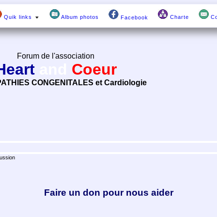
Quik links
Album photos
Charte
Co
Facebook
Forum de l'association
Heart
and
Coeur
ATHIES CONGENITALES et Cardiologie
ussion
Faire un don pour nous aider