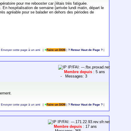
ératoire pour me rebooster car j'étais très fatiguée.
. En hospitalisation de semaine (arrivée lundi matin, départ le
 très agréable pour se balader en dehors des périodes de
Envoyer cette page à un ami
|
Faire un DON
|
? Retour Haut de Page ?
|
IP/FAI: ---.fbx.proxad.net
Membre depuis
: 5 ans
- Messages: 3
lement.
Envoyer cette page à un ami
|
Faire un DON
|
? Retour Haut de Page ?
|
IP/FAI: ---.171.22.93.rev.sfr.net
Membre depuis
: 17 ans
- Messages: 365