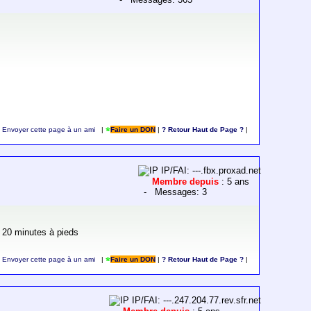
Envoyer cette page à un ami
|
Faire un DON
|
? Retour Haut de Page ?
|
IP/FAI: ---.fbx.proxad.net
Membre depuis
: 5 ans
- Messages: 3
 à 20 minutes à pieds
Envoyer cette page à un ami
|
Faire un DON
|
? Retour Haut de Page ?
|
IP/FAI: ---.247.204.77.rev.sfr.net