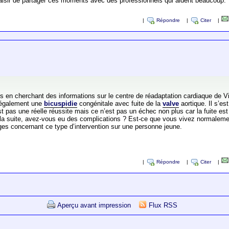
aisir de partager ces moments avec des professionnels qui aident beaucoup.
|
Répondre
|
Citer
|
s en cherchant des informations sur le centre de réadaptation cardiaque de Vi
a également une
bicuspidie
congénitale avec fuite de la
valve
aortique. Il s’es
 pas une réelle réussite mais ce n’est pas un échec non plus car la fuite est
ar la suite, avez-vous eu des complications ? Est-ce que vous vivez normalem
ges concernant ce type d’intervention sur une personne jeune.
|
Répondre
|
Citer
|
Aperçu avant impression
Flux RSS