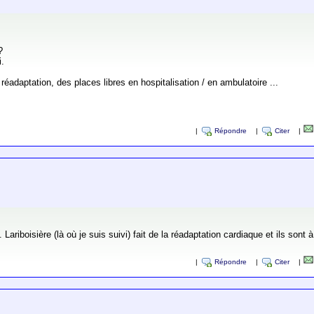
?
i.
éadaptation, des places libres en hospitalisation / en ambulatoire ...
|
Répondre
|
Citer
|
. Lariboisière (là où je suis suivi) fait de la réadaptation cardiaque et ils sont
|
Répondre
|
Citer
|