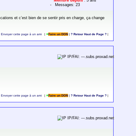
Membre depuis
: 5 ans
- Messages: 23
plications et c’est bien de se sentir pris en charge, ça change
Envoyer cette page à un ami
|
Faire un DON
|
? Retour Haut de Page ?
|
IP/FAI: ---.subs.proxad.net
Envoyer cette page à un ami
|
Faire un DON
|
? Retour Haut de Page ?
|
IP/FAI: ---.subs.proxad.net