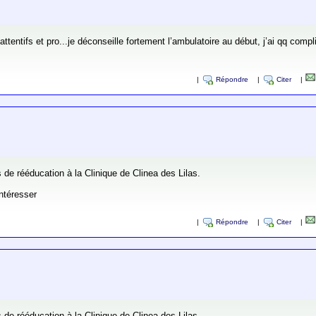
ès attentifs et pro...je déconseille fortement l’ambulatoire au début, j’ai qq com
|
Répondre
|
Citer
|
 de rééducation à la Clinique de Clinea des Lilas.
intéresser
|
Répondre
|
Citer
|
 de rééducation à la Clinique de Clinea des Lilas.