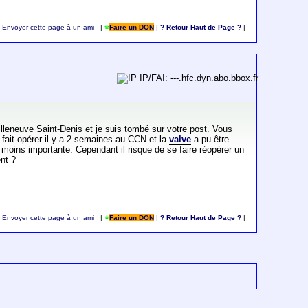
Envoyer cette page à un ami
|
Faire un DON
|
? Retour Haut de Page ?
|
IP/FAI: ---.hfc.dyn.abo.bbox.fr
lleneuve Saint-Denis et je suis tombé sur votre post. Vous
t fait opérer il y a 2 semaines au CCN et la
valve
a pu être
 moins importante. Cependant il risque de se faire réopérer un
ent ?
Envoyer cette page à un ami
|
Faire un DON
|
? Retour Haut de Page ?
|