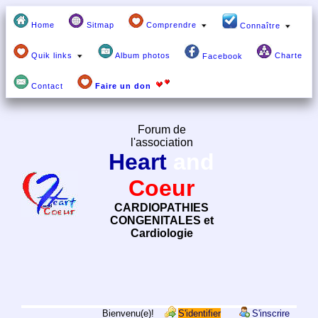
Home
Sitmap
Comprendre
Connaître
Quik links
Album photos
Charte
Facebook
Contact
Faire un don
Forum de
l'association
Heart
and
Coeur
CARDIOPATHIES
CONGENITALES et
Cardiologie
Bienvenu(e)!
S'identifier
S'inscrire