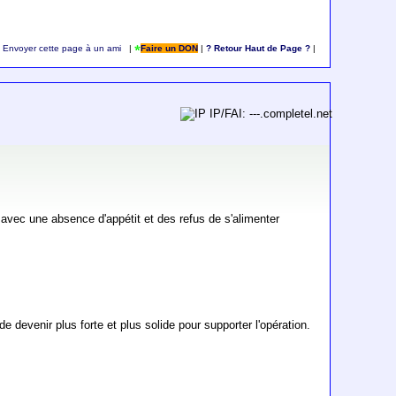
Envoyer cette page à un ami
|
Faire un DON
|
? Retour Haut de Page ?
|
IP/FAI: ---.completel.net
vec une absence d'appétit et des refus de s'alimenter
de devenir plus forte et plus solide pour supporter l'opération.