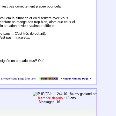
n'est pas correctement placée pour cela.
evaluera la situation et en discutera avec vous.
ur ennfant ne mange pas trop bien, alors que ceux-ci
 situation devient vraiment difficile.
s sans... C'est très déroutant).
n'est pas miraculeux.
soignée on en parle plus!! Ouf!!
Envoyer cette page à un ami
|
Faire un DON
|
? Retour Haut de Page ?
|
IP/FAI: ---.244.101-84.rev.gaoland.net
Membre depuis
: 15 ans
- Messages: 16