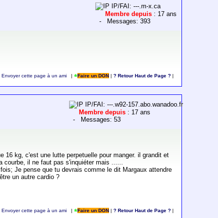
IP/FAI: ---.m-x.ca
Membre depuis
: 17 ans
- Messages: 393
Envoyer cette page à un ami
|
Faire un DON
|
? Retour Haut de Page ?
|
IP/FAI: ---.w92-157.abo.wanadoo.fr
Membre depuis
: 17 ans
- Messages: 53
16 kg, c'est une lutte perpetuelle pour manger. il grandit et
ourbe, il ne faut pas s'inquiéter mais ......
é 3 fois; Je pense que tu devrais comme le dit Margaux attendre
être un autre cardio ?
Envoyer cette page à un ami
|
Faire un DON
|
? Retour Haut de Page ?
|