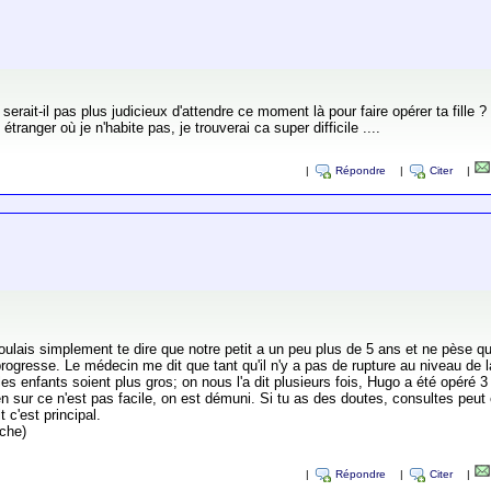
erait-il pas plus judicieux d'attendre ce moment là pour faire opérer ta fille ?
ranger où je n'habite pas, je trouverai ca super difficile ....
|
Répondre
|
Citer
|
ulais simplement te dire que notre petit a un peu plus de 5 ans et ne pèse que 
gresse. Le médecin me dit que tant qu'il n'y a pas de rupture au niveau de la c
e les enfants soient plus gros; on nous l'a dit plusieurs fois, Hugo a été opér
ien sur ce n'est pas facile, on est démuni. Si tu as des doutes, consultes peut 
t c'est principal.
che)
|
Répondre
|
Citer
|