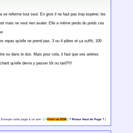
 se referme tout seul. En gros il ne faut pas trop espérer, les
 voit mais ne veut rien avaler. Elle a même perdu du poids ces
e.
s repas qu'elle ne prend pas. 3 ou 4 pâtes et ça suffit, 100
ntre ou dans le dos. Mais pour cela, il faut que ses artères
hant qu'elle devra y passer tôt ou tard?!!!
Envoyer cette page à un ami
|
Faire un DON
|
? Retour Haut de Page ?
|