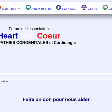
Quik links
Album photos
Charte
Co
Facebook
Forum de l'association
Heart
and
Coeur
ATHIES CONGENITALES et Cardiologie
ussion
Faire un don pour nous aider