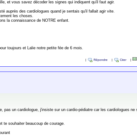
le, et vous savez décoder les signes qui indiquent qu'il faut agir.
té auprès des cardiologues quand je sentais qu'il fallait agir vite.
aitement les choses.
 avons la connaissance de NOTRE enfant.
r toujours et Lalie notre petite fée de 6 mois.
|
Répondre
|
Citer
|
atre, pas un cardiologue, j'insiste sur un cardio-pédiatre car les cardiologues 
et te souhaiter beaucoup de courage.
ourant