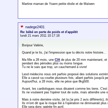
Martine maman de Yoann petite étoile et de Maïwen
nadege2401
Re: bébé en perte de poids et d'appétit
lundi 21 mars 2011 10:17:18
Bonjour Valérie,
Quand je te lis, j'ai l'impression que tu décris notre histoire...
Ma fille a 28 mois, une
CIA
de plus de 20 mm maintenant, et 
pendant des périodes plus ou moins longue.
Tu ne le sais que trop, un cauchemard à vivre!
Lesd médecins nous ont parfois proposé des solutions extréme
Elle a cassé sa courbe plusieurs fois, allant parfois jusqu'à 
Aujourd'hui, a 28 mois, elle ne pése que 8kg500.
Avant, les cardiologues nous disaient comme les tiens. C'est à d
Ils ne voulaient pas l'opérer tout de suite, mais attendre une
Mais à notre dernière visite, (et la j'ai pris 2 avis différents), i
Ils m'ont dit que le risque llié à l'opération ne diminuerait plu
Elle sera donc opérée fin avril.