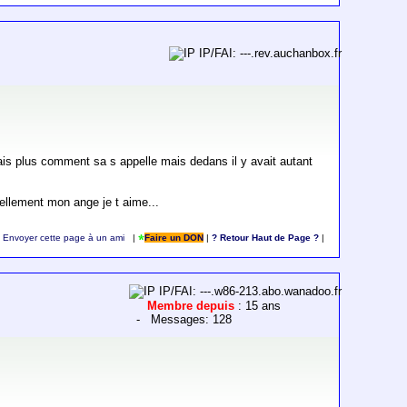
IP/FAI: ---.rev.auchanbox.fr
is plus comment sa s appelle mais dedans il y avait autant
tellement mon ange je t aime...
Envoyer cette page à un ami
|
Faire un DON
|
? Retour Haut de Page ?
|
IP/FAI: ---.w86-213.abo.wanadoo.fr
Membre depuis
: 15 ans
- Messages: 128