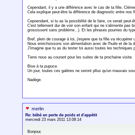
Cependant, il y a une différence avec le cas de ta fille, Clé
Cela explique peut-être la différence de diagnostic entre nos fi
Cepoendant, si tu as la possibilité de le faire, ce serait peut
C'est tellement dur de voir son enfant qui ne s'alimente pas b
grossissent sans probléme...). Et les phrases pourries du type
Bref, plein de courage à toi, j'espere que ta fille va récupére
Nous enrichsissons son alimentation avec de l'huile et de la 
J'imagine que tu as du tester toi aussi toutes les techniques 
Tiens nous au courant pour les suites de ta prochaine visite.
Bise à ta pupuce.
Un jour, toutes ces galéres ne seront pllus qu'un mauvais souv
Nadège.
merlin
Re: bébé en perte de poids et d'appétit
mercredi 23 mars 2011 13:08:14
Bonjour,