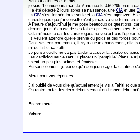
Bonjour à toutes et à tous,
je suis l'heureuse maman de Marie née le 03/02/09 préma ca
Il a été détecté 2 jours après sa naissance, une
CIA
et une
C
La
CIV
s'est fermée toute seule et la
CIA
s'est aggravée. Elle
cardiologues que j'ai consulté n'ont jamais vu une fermeture
A l'heure d'aujourd'hui je me pose beaucoup de questions, car 
derniers jours à cause de ses faibles prises alimentaires. Ell
Cela m'inquiète car les cardiologues ne veulent pas l'opérer p
Ils veulent attendre qu'elle prenne du poids et des forces pour
Dans ses comportements, il n'y a aucun changement, elle joue,
ml de lait et ça suffit.
Je pense qu'elle ne va pas tarder à casser la courbe de poids!
Les cardiologues veulent lui placer un "parapluie" (dans leur j
soient un peu plus solides et épaisses.
Personnellement, je pense qu'à son jeune âge, la cicatrice s'e
Merci pour vos réponses.
J'ai oublié de vous dire qu'actuellement je vis à Tahiti et que 
On rentre toutes les deux définitivement en France début août 
Encore merci.
Valérie