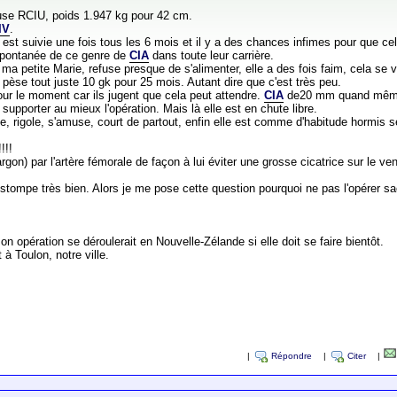
use RCIU, poids 1.947 kg pour 42 cm.
IV
.
 est suivie une fois tous les 6 mois et il y a des chances infimes pour que cela
 spontanée de ce genre de
CIA
dans toute leur carrière.
ma petite Marie, refuse presque de s'alimenter, elle a des fois faim, cela se
e pèse tout juste 10 gk pour 25 mois. Autant dire que c'est très peu.
our le moment car ils jugent que cela peut attendre.
CIA
de20 mm quand mêm
 supporter au mieux l'opération. Mais là elle est en chute libre.
 rigole, s'amuse, court de partout, enfin elle est comme d'habitude hormis se
!!!
argon) par l'artère fémorale de façon à lui éviter une grosse cicatrice sur le ve
stompe très bien. Alors je me pose cette question pourquoi ne pas l'opérer sac
son opération se déroulerait en Nouvelle-Zélande si elle doit se faire bientôt.
à Toulon, notre ville.
|
Répondre
|
Citer
|