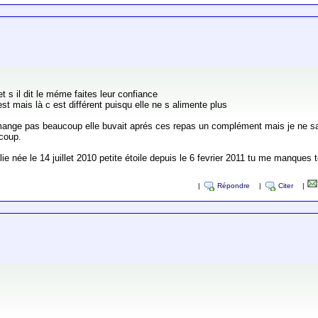
et s il dit le méme faites leur confiance
est mais là c est différent puisqu elle ne s alimente plus
mange pas beaucoup elle buvait aprés ces repas un complément mais je ne sa
ucoup.
e née le 14 juillet 2010 petite étoile depuis le 6 fevrier 2011 tu me manques 
|
Répondre
|
Citer
|