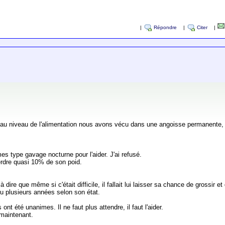
|
Répondre
|
Citer
|
au niveau de l'alimentation nous avons vécu dans une angoisse permanente, a
s type gavage nocturne pour l'aider. J'ai refusé.
perdre quasi 10% de son poid.
ire que même si c'était difficile, il fallait lui laisser sa chance de grossir et 
 ou plusieurs années selon son état.
ls ont été unanimes. Il ne faut plus attendre, il faut l'aider.
s maintenant.