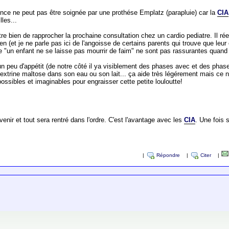
mence ne peut pas être soignée par une prothése Emplatz (parapluie) car la
CIA
lles...
-être bien de rapprocher la prochaine consultation chez un cardio pediatre. Il ré
ien (et je ne parle pas ici de l'angoisse de certains parents qui trouve que le
 "un enfant ne se laisse pas mourrir de faim" ne sont pas rassurantes quand la
r un peu d'appétit (de notre côté il ya visiblement des phases avec et des phase
dextrine maltose dans son eau ou son lait... ça aide très légérement mais ce 
possibles et imaginables pour engraisser cette petite louloutte!
enir et tout sera rentré dans l'ordre. C'est l'avantage avec les
CIA
. Une fois 
|
Répondre
|
Citer
|