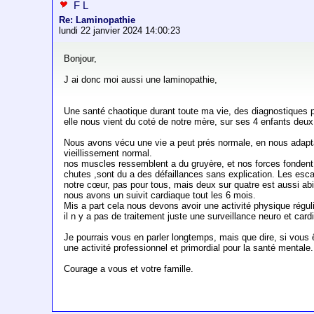
F L
Re: Laminopathie
lundi 22 janvier 2024 14:00:23
Bonjour,
J ai donc moi aussi une laminopathie,
Une santé chaotique durant toute ma vie, des diagnostiques peu
elle nous vient du coté de notre mère, sur ses 4 enfants deux 
Nous avons vécu une vie a peut prés normale, en nous adaptan
vieillissement normal.
nos muscles ressemblent a du gruyère, et nos forces fondent.
chutes ,sont du a des défaillances sans explication. Les esca
notre cœur, pas pour tous, mais deux sur quatre est aussi 
nous avons un suivit cardiaque tout les 6 mois.
Mis a part cela nous devons avoir une activité physique régul
il n y a pas de traitement juste une surveillance neuro et car
Je pourrais vous en parler longtemps, mais que dire, si vous êt
une activité professionnel et primordial pour la santé mentale.
Courage a vous et votre famille.