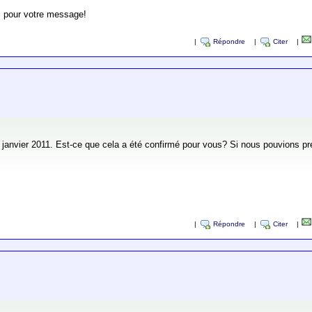
s pour votre message!
|
Répondre
|
Citer
|
en janvier 2011. Est-ce que cela a été confirmé pour vous? Si nous pouvions pr
|
Répondre
|
Citer
|