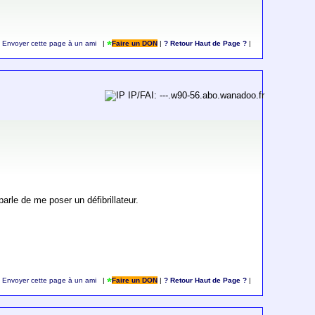
Envoyer cette page à un ami
|
Faire un DON
|
? Retour Haut de Page ?
|
IP/FAI: ---.w90-56.abo.wanadoo.fr
rle de me poser un défibrillateur.
Envoyer cette page à un ami
|
Faire un DON
|
? Retour Haut de Page ?
|