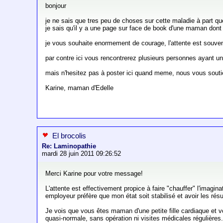
bonjour
je ne sais que tres peu de choses sur cette maladie à part qu
je sais qu'il y a une page sur face de book d'une maman dont l
je vous souhaite enormement de courage, l'attente est souvent lo
par contre ici vous rencontrerez plusieurs personnes ayant u
mais n'hesitez pas à poster ici quand meme, nous vous sout
Karine, maman d'Edelle
El brocolis
Re: Laminopathie
mardi 28 juin 2011 09:26:52
Merci Karine pour votre message!
L'attente est effectivement propice à faire "chauffer" l'imagina
employeur préfère que mon état soit stabilisé et avoir les rés
Je vois que vous êtes maman d'une petite fille cardiaque et 
quasi-normale, sans opération ni visites médicales régulières