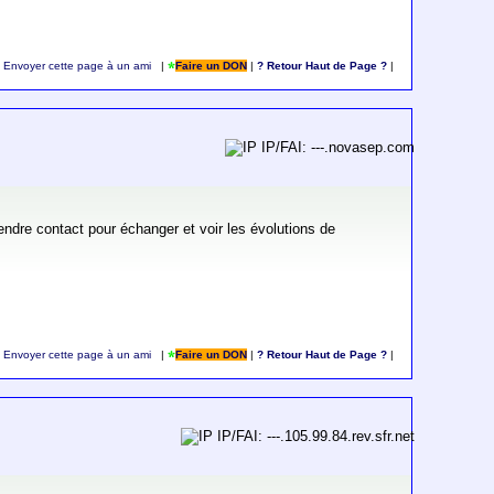
Envoyer cette page à un ami
|
Faire un DON
|
? Retour Haut de Page ?
|
IP/FAI: ---.novasep.com
endre contact pour échanger et voir les évolutions de
Envoyer cette page à un ami
|
Faire un DON
|
? Retour Haut de Page ?
|
IP/FAI: ---.105.99.84.rev.sfr.net