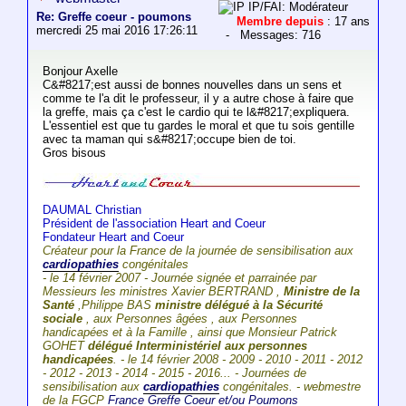
IP/FAI: Modérateur
Re: Greffe coeur - poumons
Membre depuis
: 17 ans
mercredi 25 mai 2016 17:26:11
- Messages: 716
Bonjour Axelle
C&#8217;est aussi de bonnes nouvelles dans un sens et
comme te l'a dit le professeur, il y a autre chose à faire que
la greffe, mais ça c'est le cardio qui te l&#8217;expliquera.
L'essentiel est que tu gardes le moral et que tu sois gentille
avec ta maman qui s&#8217;occupe bien de toi.
Gros bisous
DAUMAL Christian
Président de l'association Heart and Coeur
Fondateur Heart and Coeur
Créateur pour la France de la journée de sensibilisation aux
cardiopathies
congénitales
- le 14 février 2007 - Journée signée et parrainée par
Messieurs les ministres Xavier BERTRAND ,
Ministre de la
Santé
,Philippe BAS
ministre délégué à la Sécurité
sociale
, aux Personnes âgées , aux Personnes
handicapées et à la Famille , ainsi que Monsieur Patrick
GOHET
délégué Interministériel aux personnes
handicapées
. - le 14 février 2008 - 2009 - 2010 - 2011 - 2012
- 2012 - 2013 - 2014 - 2015 - 2016... - Journées de
sensibilisation aux
cardiopathies
congénitales. - webmestre
de la FGCP
France Greffe Coeur et/ou Poumons