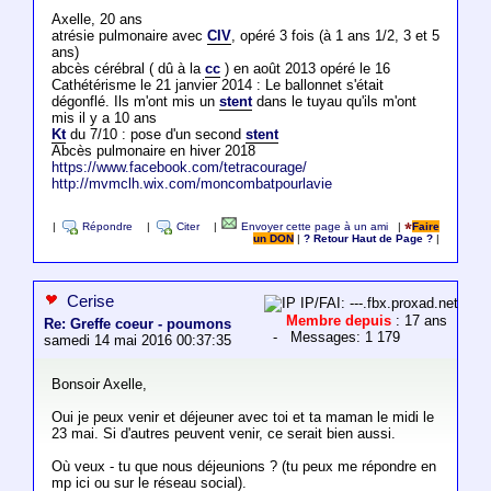
Axelle, 20 ans
atrésie pulmonaire avec
CIV
, opéré 3 fois (à 1 ans 1/2, 3 et 5
ans)
abcès cérébral ( dû à la
cc
) en août 2013 opéré le 16
Cathétérisme le 21 janvier 2014 : Le ballonnet s'était
dégonflé. Ils m'ont mis un
stent
dans le tuyau qu'ils m'ont
mis il y a 10 ans
Kt
du 7/10 : pose d'un second
stent
Abcès pulmonaire en hiver 2018
https://www.facebook.com/tetracourage/
http://mvmclh.wix.com/moncombatpourlavie
|
Répondre
|
Citer
|
Envoyer cette page à un ami
|
Faire
un DON
|
? Retour Haut de Page ?
|
Cerise
IP/FAI: ---.fbx.proxad.net
Membre depuis
: 17 ans
Re: Greffe coeur - poumons
- Messages: 1 179
samedi 14 mai 2016 00:37:35
Bonsoir Axelle,
Oui je peux venir et déjeuner avec toi et ta maman le midi le
23 mai. Si d'autres peuvent venir, ce serait bien aussi.
Où veux - tu que nous déjeunions ? (tu peux me répondre en
mp ici ou sur le réseau social).