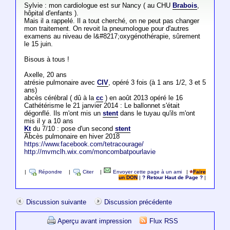
Sylvie : mon cardiologue est sur Nancy ( au CHU
Brabois
,
hôpital d'enfants ).
Mais il a rappelé. Il a tout cherché, on ne peut pas changer
mon traitement. On revoit la pneumologue pour d'autres
examens au niveau de l&#8217;oxygénothérapie, sûrement
le 15 juin.
Bisous à tous !
Axelle, 20 ans
atrésie pulmonaire avec
CIV
, opéré 3 fois (à 1 ans 1/2, 3 et 5
ans)
abcès cérébral ( dû à la
cc
) en août 2013 opéré le 16
Cathétérisme le 21 janvier 2014 : Le ballonnet s'était
dégonflé. Ils m'ont mis un
stent
dans le tuyau qu'ils m'ont
mis il y a 10 ans
Kt
du 7/10 : pose d'un second
stent
Abcès pulmonaire en hiver 2018
https://www.facebook.com/tetracourage/
http://mvmclh.wix.com/moncombatpourlavie
|
Répondre
|
Citer
|
Envoyer cette page à un ami
|
Faire
un DON
|
? Retour Haut de Page ?
|
Discussion suivante
Discussion précédente
Aperçu avant impression
Flux RSS