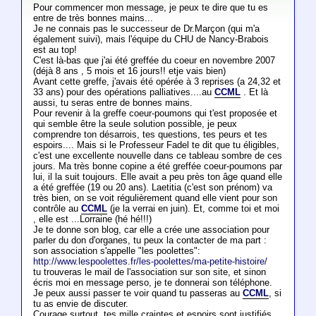
Pour commencer mon message, je peux te dire que tu es
entre de très bonnes mains...
Je ne connais pas le successeur de Dr.Marçon (qui m'a
également suivi), mais l'équipe du CHU de Nancy-Brabois
est au top!
C'est là-bas que j'ai été greffée du coeur en novembre 2007
(déjà 8 ans , 5 mois et 16 jours!! etje vais bien)
Avant cette greffe, j'avais été opérée à 3 reprises (a 24,32 et
33 ans) pour des opérations palliatives....au
CCML
. Et là
aussi, tu seras entre de bonnes mains.
Pour revenir à la greffe coeur-poumons qui t'est proposée et
qui semble être la seule solution possible, je peux
comprendre ton désarrois, tes questions, tes peurs et tes
espoirs.... Mais si le Professeur Fadel te dit que tu éligibles,
c'est une excellente nouvelle dans ce tableau sombre de ces
jours. Ma très bonne copine a été greffée coeur-poumons par
lui, il la suit toujours. Elle avait a peu près ton âge quand elle
a été greffée (19 ou 20 ans). Laetitia (c'est son prénom) va
très bien, on se voit régulièrement quand elle vient pour son
contrôle au
CCML
(je la verrai en juin). Et, comme toi et moi
, elle est ...Lorraine (hé hé!!!)
Je te donne son blog, car elle a crée une association pour
parler du don d'organes, tu peux la contacter de ma part :
son association s'appelle "les poolettes":
http://www.lespoolettes.fr/les-poolettes/ma-petite-histoire/
tu trouveras le mail de l'association sur son site, et sinon
écris moi en message perso, je te donnerai son téléphone.
Je peux aussi passer te voir quand tu passeras au
CCML
, si
tu as envie de discuter.
Courage surtout, tes mille craintes et espoirs sont justifiés,