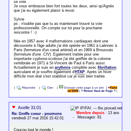
se voie.
Je vous embrasse bien fort toutes les deux, ainsi qu'Agnès
que j'ai eu également plaisir à revoir.
Sylvie
ps : n'oublie pas que tu as maintenant trouvé ta voie
professionnelle. On compte sur toi pour la prochaine
rencontre ! :-)
Née en 1957 avec 4 malformations cardiaques dont une
découverte à l'âge adulte j'ai été opérée en 1961 à Laënnec à
Paris (fermeture d'un canal artériel) et en 1969 à Broussais
(fermeture d'une .CIV) .Egalement traitée pour une
importante cyphose-scoliose j'ai été greffée de la colonne
vertébrale en 1971 à St-Vincent de Paul à Paris aussi.
Actuellement je suis en
arythmie
complète avec
fibrillation
auriculaire et je souffre également d'
HTAP
. Après un hiver
difficile mon état s'est stabilisé car je suis bien traitée.
|
Répondre
|
Citer
|
Envoyer cette page à un ami
|
Faire
un DON
|
? Retour Haut de Page ?
|
Axelle 31:01
IP/FAI: ---.fbx.proxad.net
Membre depuis
: 13 ans
Re: Greffe coeur - poumons
- Messages: 81
vendredi 27 mai 2016 15:42:01
Coucou tout le monde !