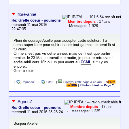
flore-anne
IP/FAI: ---.101.6.84.rev.sfr.net
Re: Greffe coeur - poumons
Membre depuis
: 17 ans
mercredi 11 mai 2016
- Messages: 1 928
22:47:35
Plein de courage Axelle pour accepter cette solution. Tu
seras super forte pour subir encore tout ça mais je serai là si
tu veux.
On ne s' est pas vu cette année, mais ce n' est que partie
remise: le 23 Mai, je travaille le matin, je peux te retrouver l'
après midi vers 16h ou un peu avant au
CCML
si tu y es
encore..
Gros bixoux
|
Répondre
|
Citer
|
Envoyer cette page à un ami
|
Faire
un DON
|
? Retour Haut de Page ?
|
AgnesZ
IP/FAI: ---.rev.numericable.fr
Membre depuis
: 17 ans
Re: Greffe coeur - poumons
- Messages: 1 235
mercredi 11 mai 2016 23:23:24
Bonjour Axelle,