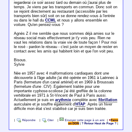
regarderai ce soir assez tard ou demain où j'aurai plus de
temps. Je viens par les transports en commun. Donc soit on
se rejoint directement au restaurant (accessible par les
transports bien sûr) soit on se donne rendez-vous à l'entrée
ou dans le hall du
CCML
et nous y allons ensemble en
voiture. Qu'en pensez-vous ?
Agnès Z il me semble que nous sommes déjà amies sur le
réseau social mais effectivement je t'y vois peu. Rien ne
vaut les relations dans la vraie vie de toute façon ! Pour moi
le rosé - pardon le réseau - c'est juste un moyen de rester en
contact avec les amis qui habitent loin et que l'on voit peu.
Bisous.
Sylvie
Née en 1957 avec 4 malformations cardiaques dont une
découverte à l'âge adulte j'ai été opérée en 1961 à Laënnec à
Paris (fermeture d'un canal artériel) et en 1969 à Broussais
(fermeture d'une .CIV) .Egalement traitée pour une
importante cyphose-scoliose j'ai été greffée de la colonne
vertébrale en 1971 à St-Vincent de Paul à Paris aussi.
Actuellement je suis en
arythmie
complète avec
fibrillation
auriculaire et je souffre également d'
HTAP
. Après un hiver
difficile mon état s'est stabilisé car je suis bien traitée.
|
Répondre
|
Citer
|
Envoyer cette page à un ami
|
Faire
un DON
|
? Retour Haut de Page ?
|