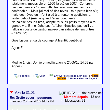
totalement impossible en 1990 l'a été en 2007...Ce furent
bien sur bien sur 17 ans difficiles avec une vie pas très
confortable....Mais j'ai réalisé des rêves...tout petits bien sûr,
mais des rêves qui m'ont aidé à affronter le quotidien, a
rester debout (même quand j'étais couchée!).
Ne baisse pas les bras, adapte tous les petits moyens à ta
grande vie. Et ne lâche pas l'affaire. N'oublies pas qu'il va
falloir un poste de gestionnaire-organisatrice de rencontres
&#128522;
Gros bisous et garde courage. A bientôt peut-être!
AgnèsZ
Modifié 1 fois. Dernière modification le 24/05/16 14:03 par
AgnesZ.
|
Répondre
|
Citer
|
Envoyer cette page à un ami
|
Faire
un DON
|
? Retour Haut de Page ?
|
Axelle 31:01
IP/FAI: ---.fbx.proxad.net
Membre depuis
: 13 ans
Re: Greffe coeur - poumons
- Messages: 81
mercredi 25 mai 2016 14:42:04