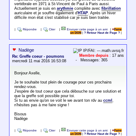
vertébrale en 1971 à St-Vincent de Paul à Paris aussi.
Actuellement je suis en
arythmie
complète avec
fibrillation
auriculaire et je souffre également d'
HTAP
. Après un hiver
difficile mon état s'est stabilisé car je suis bien traitée.
|
Répondre
|
Citer
|
Envoyer cette page à un ami
|
Faire
un DON
|
? Retour Haut de Page ?
|
Nadège
IP/FAI: ---.math.uvsq.fr
Membre depuis
: 17 ans
Re: Greffe coeur - poumons
- Messages: 365
mercredi 11 mai 2016 16:53:08
Bonjour Axelle,
Je te souhaite tout plein de courage pour ces prochains
rendez-vous.
J'espère de tout coeur que cela débouche sur une solution et
que la greffe soit possible pour toi.
Si tu as envie qu'on se voit le we avant ton rdv au
ccml
,
n'hésites pas à me faire signe !
Bisous
Nadège
|
Répondre
|
Citer
|
Envoyer cette page à un ami
|
Faire
un DON
|
? Retour Haut de Page ?
|