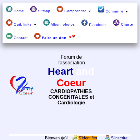
Home
Sitmap
Comprendre
Connaître
Quik links
Album photos
Charte
Facebook
Contact
Faire un don
Forum de
l'association
Heart
and
Coeur
CARDIOPATHIES
CONGENITALES et
Cardiologie
Bienvenu(e)!
S'identifier
S'inscrire