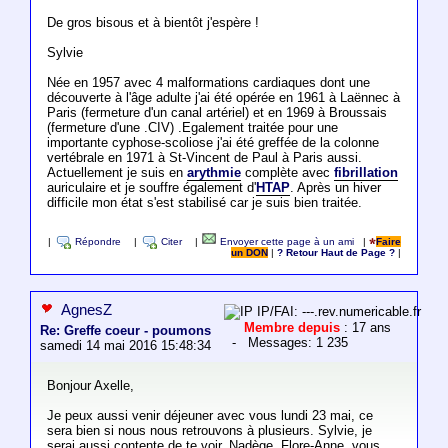
De gros bisous et à bientôt j'espère !
Sylvie
Née en 1957 avec 4 malformations cardiaques dont une
découverte à l'âge adulte j'ai été opérée en 1961 à Laënnec à
Paris (fermeture d'un canal artériel) et en 1969 à Broussais
(fermeture d'une .CIV) .Egalement traitée pour une
importante cyphose-scoliose j'ai été greffée de la colonne
vertébrale en 1971 à St-Vincent de Paul à Paris aussi.
Actuellement je suis en
arythmie
complète avec
fibrillation
auriculaire et je souffre également d'
HTAP
. Après un hiver
difficile mon état s'est stabilisé car je suis bien traitée.
|
Répondre
|
Citer
|
Envoyer cette page à un ami
|
Faire
un DON
|
? Retour Haut de Page ?
|
AgnesZ
IP/FAI: ---.rev.numericable.fr
Membre depuis
: 17 ans
Re: Greffe coeur - poumons
- Messages: 1 235
samedi 14 mai 2016 15:48:34
Bonjour Axelle,
Je peux aussi venir déjeuner avec vous lundi 23 mai, ce
sera bien si nous nous retrouvons à plusieurs. Sylvie, je
serai aussi contente de te voir. Nadège, Flore-Anne, vous