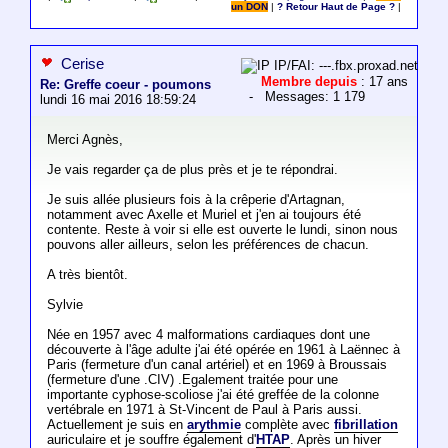
un DON
|
? Retour Haut de Page ?
|
Cerise
IP/FAI: ---.fbx.proxad.net
Membre depuis
: 17 ans
Re: Greffe coeur - poumons
- Messages: 1 179
lundi 16 mai 2016 18:59:24
Merci Agnès,
Je vais regarder ça de plus près et je te répondrai.
Je suis allée plusieurs fois à la crêperie d'Artagnan,
notamment avec Axelle et Muriel et j'en ai toujours été
contente. Reste à voir si elle est ouverte le lundi, sinon nous
pouvons aller ailleurs, selon les préférences de chacun.
A très bientôt.
Sylvie
Née en 1957 avec 4 malformations cardiaques dont une
découverte à l'âge adulte j'ai été opérée en 1961 à Laënnec à
Paris (fermeture d'un canal artériel) et en 1969 à Broussais
(fermeture d'une .CIV) .Egalement traitée pour une
importante cyphose-scoliose j'ai été greffée de la colonne
vertébrale en 1971 à St-Vincent de Paul à Paris aussi.
Actuellement je suis en
arythmie
complète avec
fibrillation
auriculaire et je souffre également d'
HTAP
. Après un hiver