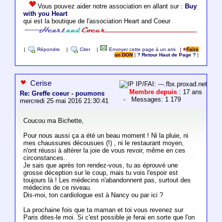
Vous pouvez aider notre association en allant sur :
Buy
with you Heart
qui est la boutique de l'association Heart and Coeur
|
Répondre
|
Citer
|
Envoyer cette page à un ami
|
Faire
un DON
|
? Retour Haut de Page ?
|
Cerise
IP/FAI: ---.fbx.proxad.net
Membre depuis
: 17 ans
Re: Greffe coeur - poumons
- Messages: 1 179
mercredi 25 mai 2016 21:30:41
Coucou ma Bichette,
Pour nous aussi ça a été un beau moment ! Ni la pluie, ni
mes chaussures décousues (!) , ni le restaurant moyen,
n'ont réussi à altérer la joie de vous revoir, même en ces
circonstances.
Je sais que après ton rendez-vous, tu as éprouvé une
grosse déception sur le coup, mais tu vois l'espoir est
toujours là ! Les médecins n'abandonnent pas, surtout des
médecins de ce niveau.
Dis-moi, ton cardiologue est à Nancy ou par ici ?
La prochaine fois que ta maman et toi vous revenez sur
Paris dites-le moi. Si c'est possible je ferai en sorte que l'on