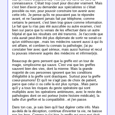
connaissance. C'était trop court pour discuter vraiment. Mais
c'est bien d'avoir pu demander aux spécialistes si c'était
possible ou non, pour pouvoir construire ton avenir avec
cette info. Je pense qu'ils ne pouvaient pas te répondre
avant, et ne l'auraient jamais fait par téléphone, comme
certains le pensent, c'est bien trop grave comme information.
Le fait que tu n'as pas été auscultée ou autre examen, c'est
bien sur parce que tu venais de les effectuer dans un autre
hôpital et que les résultats ont été transmis. Je t'accorde que
cela aurait peut-être été plus diplomate de sortir ne serait-ce
qu'un stéthoscope...mais tes médecins savent aussi à qui ils
ont affaire, et combien tu connais ta pathologie; j'ai pu
constater hier avec quel sérieux, mais aussi humour et recul
tu pouvais intervenir auprès des médecins et infirmier(e)s.
Beaucoup de gens pensent que la greffe est un tour de
magie, simplissime qui sauve. C'est vrai que les greffes
sauvent bien des vies, dont la mienne. Mais la grande
majorité de ces personnes ignorent que les conditions
d'éligibilité à la greffe sont drastiques. Surtout pour la greffe
coeur-poumons! Et qu'il ne s'agit pas de choix de patient,
parce que celui ci ou celle la est plus sympa...Mais parce
qu'il y a tous les risques du geste opératoire qui sont
multipliés avec les opérations antérieures, avec le reste des
pathologies dont on est porteur (notre histoire médicale), la
taille d'un greffon et la compatibilité...et j'en passe.
Dans ton cas, je sais bien qu'il faut digérer cette info. Mais
au-delà de la déception, continue d'inventer ta vie, ne baisse
pas les bras. Comme je t'ai hier, la greffe qui pour moi était