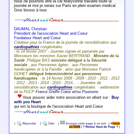
nous ne pourrons etre la car Maryvonne travaille toute la
journée et moi je serais sur Paris en plein examen medical.
Gros bisous à tous
DAUMAL Christian
Président de l'association Heart and Coeur
Fondateur Heart and Coeur
Créateur pour la France de la journée de sensibilisation aux
cardiopathies
congénitales
- le 14 février 2007 - Journée signée et parrainée par
Messieurs les ministres Xavier BERTRAND ,
Ministre de la
Santé
,Philippe BAS
ministre délégué à la Sécurité
sociale
, aux Personnes âgées , aux Personnes
handicapées et à la Famille , ainsi que Monsieur Patrick
GOHET
délégué Interministériel aux personnes
handicapées
. - le 14 février 2008 - 2009 - 2010 - 2011 - 2012
- 2012 - 2013 - 2014 - 2015 - 2016... - Journées de
sensibilisation aux
cardiopathies
congénitales. - webmestre
de la FGCP
France Greffe Coeur et/ou Poumons
Vous pouvez aider notre association en allant sur :
Buy
with you Heart
qui est la boutique de l'association Heart and Coeur
|
Répondre
|
Citer
|
Envoyer cette page à un ami
|
Faire
un DON
|
? Retour Haut de Page ?
|