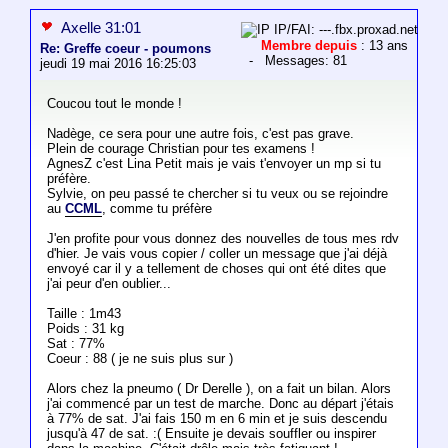
Axelle 31:01
IP/FAI: ---.fbx.proxad.net
Membre depuis
: 13 ans
Re: Greffe coeur - poumons
- Messages: 81
jeudi 19 mai 2016 16:25:03
Coucou tout le monde !
Nadège, ce sera pour une autre fois, c'est pas grave.
Plein de courage Christian pour tes examens !
AgnesZ c'est Lina Petit mais je vais t'envoyer un mp si tu
préfère.
Sylvie, on peu passé te chercher si tu veux ou se rejoindre
au
CCML
, comme tu préfère
J'en profite pour vous donnez des nouvelles de tous mes rdv
d'hier. Je vais vous copier / coller un message que j'ai déjà
envoyé car il y a tellement de choses qui ont été dites que
j'ai peur d'en oublier...
Taille : 1m43
Poids : 31 kg
Sat : 77%
Coeur : 88 ( je ne suis plus sur )
Alors chez la pneumo ( Dr Derelle ), on a fait un bilan. Alors
j'ai commencé par un test de marche. Donc au départ j'étais
à 77% de sat. J'ai fais 150 m en 6 min et je suis descendu
jusqu'à 47 de sat. :( Ensuite je devais souffler ou inspirer