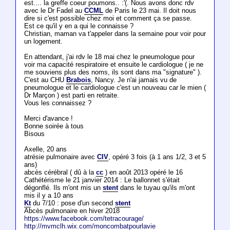
est.... la greffe coeur poumons.. :'(. Nous avons donc rdv
avec le Dr Fadel au
CCML
de Paris le 23 mai. Il doit nous
dire si c'est possible chez moi et comment ça se passe.
Est ce qu'il y en a qui le connaisse ?
Christian, maman va t'appeler dans la semaine pour voir pour
un logement.
En attendant, j'ai rdv le 18 mai chez le pneumologue pour
voir ma capacité respiratoire et ensuite le cardiologue ( je ne
me souviens plus des noms, ils sont dans ma "signature" ).
C'est au CHU
Brabois
, Nancy. Je n'ai jamais vu de
pneumologue et le cardiologue c'est un nouveau car le mien (
Dr Marçon ) est parti en retraite.
Vous les connaissez ?
Merci d'avance !
Bonne soirée à tous
Bisous
Axelle, 20 ans
atrésie pulmonaire avec
CIV
, opéré 3 fois (à 1 ans 1/2, 3 et 5
ans)
abcès cérébral ( dû à la
cc
) en août 2013 opéré le 16
Cathétérisme le 21 janvier 2014 : Le ballonnet s'était
dégonflé. Ils m'ont mis un
stent
dans le tuyau qu'ils m'ont
mis il y a 10 ans
Kt
du 7/10 : pose d'un second
stent
Abcès pulmonaire en hiver 2018
https://www.facebook.com/tetracourage/
http://mvmclh.wix.com/moncombatpourlavie