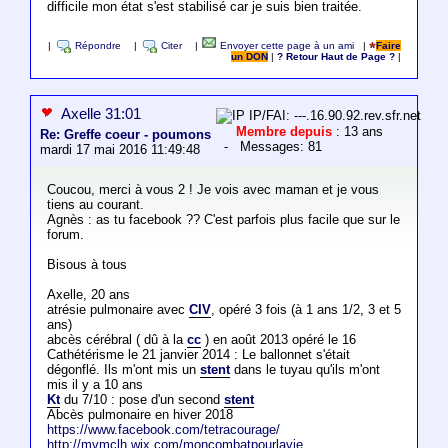
difficile mon état s'est stabilisé car je suis bien traitée.
|
Répondre
|
Citer
|
Envoyer cette page à un ami
|
Faire
un DON
|
? Retour Haut de Page ?
|
Axelle 31:01
IP/FAI: ---.16.90.92.rev.sfr.net
Membre depuis
: 13 ans
Re: Greffe coeur - poumons
- Messages: 81
mardi 17 mai 2016 11:49:48
Coucou, merci à vous 2 ! Je vois avec maman et je vous
tiens au courant.
Agnès : as tu facebook ?? C'est parfois plus facile que sur le
forum.
Bisous à tous
Axelle, 20 ans
atrésie pulmonaire avec
CIV
, opéré 3 fois (à 1 ans 1/2, 3 et 5
ans)
abcès cérébral ( dû à la
cc
) en août 2013 opéré le 16
Cathétérisme le 21 janvier 2014 : Le ballonnet s'était
dégonflé. Ils m'ont mis un
stent
dans le tuyau qu'ils m'ont
mis il y a 10 ans
Kt
du 7/10 : pose d'un second
stent
Abcès pulmonaire en hiver 2018
https://www.facebook.com/tetracourage/
http://mvmclh.wix.com/moncombatpourlavie