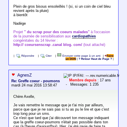
Plein de gros bisous ensoleillés ! (si, si un coin de ciel bleu
revient après la pluie)
à bientôt
Nadège
Projet
" du scrap pour des coeurs malades"
à l'occasion
de la journée de sensibilisation aux
cardiopathies
congénitales du 14 février :
http:// coeursenscrap .canal blog. com/
(tout attaché)
|
Répondre
|
Citer
|
Envoyer cette page à un ami
|
Faire
un DON
|
? Retour Haut de Page ?
|
AgnesZ
IP/FAI: ---.rev.numericable.fr
Membre depuis
: 17 ans
Re: Greffe coeur - poumons
- Messages: 1 235
mardi 24 mai 2016 13:58:47
Chère Axelle,
Je vais remettre le message que je t'ai mis par ailleurs,
parce que que je ne sais pas si tu as pu le lire et que c'est
trop long pour un sms.
Ce n'est que tard que j'ai découvert ton message indiquant
que la greffe coeur-poumons n'était pas possible dans ton
cas (à l'heure d'aujourd'hui). Hier, j'ai été ravie de faire ta