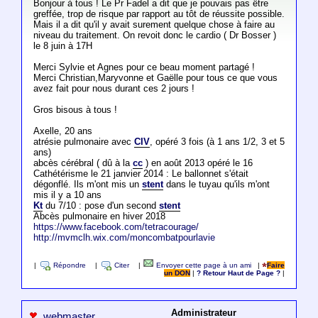
Bonjour à tous ! Le Pr Fadel a dit que je pouvais pas être
greffée, trop de risque par rapport au tôt de réussite possible.
Mais il a dit qu'il y avait surement quelque chose à faire au
niveau du traitement. On revoit donc le cardio ( Dr Bosser )
le 8 juin à 17H
Merci Sylvie et Agnes pour ce beau moment partagé !
Merci Christian,Maryvonne et Gaëlle pour tous ce que vous
avez fait pour nous durant ces 2 jours !
Gros bisous à tous !
Axelle, 20 ans
atrésie pulmonaire avec
CIV
, opéré 3 fois (à 1 ans 1/2, 3 et 5
ans)
abcès cérébral ( dû à la
cc
) en août 2013 opéré le 16
Cathétérisme le 21 janvier 2014 : Le ballonnet s'était
dégonflé. Ils m'ont mis un
stent
dans le tuyau qu'ils m'ont
mis il y a 10 ans
Kt
du 7/10 : pose d'un second
stent
Abcès pulmonaire en hiver 2018
https://www.facebook.com/tetracourage/
http://mvmclh.wix.com/moncombatpourlavie
|
Répondre
|
Citer
|
Envoyer cette page à un ami
|
Faire
un DON
|
? Retour Haut de Page ?
|
Administrateur
webmaster