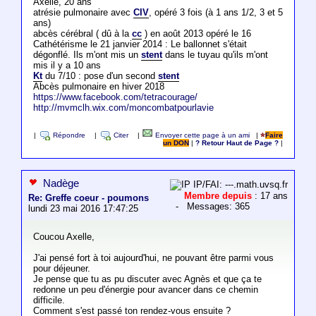
Axelle, 20 ans
atrésie pulmonaire avec
CIV
, opéré 3 fois (à 1 ans 1/2, 3 et 5
ans)
abcès cérébral ( dû à la
cc
) en août 2013 opéré le 16
Cathétérisme le 21 janvier 2014 : Le ballonnet s'était
dégonflé. Ils m'ont mis un
stent
dans le tuyau qu'ils m'ont
mis il y a 10 ans
Kt
du 7/10 : pose d'un second
stent
Abcès pulmonaire en hiver 2018
https://www.facebook.com/tetracourage/
http://mvmclh.wix.com/moncombatpourlavie
|
Répondre
|
Citer
|
Envoyer cette page à un ami
|
Faire
un DON
|
? Retour Haut de Page ?
|
Nadège
IP/FAI: ---.math.uvsq.fr
Membre depuis
: 17 ans
Re: Greffe coeur - poumons
- Messages: 365
lundi 23 mai 2016 17:47:25
Coucou Axelle,
J'ai pensé fort à toi aujourd'hui, ne pouvant être parmi vous
pour déjeuner.
Je pense que tu as pu discuter avec Agnès et que ça te
redonne un peu d'énergie pour avancer dans ce chemin
difficile.
Comment s'est passé ton rendez-vous ensuite ?