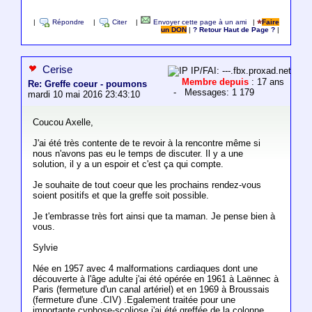
|
Répondre
|
Citer
|
Envoyer cette page à un ami
|
Faire
un DON
|
? Retour Haut de Page ?
|
Cerise
IP/FAI: ---.fbx.proxad.net
Membre depuis
: 17 ans
Re: Greffe coeur - poumons
- Messages: 1 179
mardi 10 mai 2016 23:43:10
Coucou Axelle,
J'ai été très contente de te revoir à la rencontre même si
nous n'avons pas eu le temps de discuter. Il y a une
solution, il y a un espoir et c'est ça qui compte.
Je souhaite de tout coeur que les prochains rendez-vous
soient positifs et que la greffe soit possible.
Je t'embrasse très fort ainsi que ta maman. Je pense bien à
vous.
Sylvie
Née en 1957 avec 4 malformations cardiaques dont une
découverte à l'âge adulte j'ai été opérée en 1961 à Laënnec à
Paris (fermeture d'un canal artériel) et en 1969 à Broussais
(fermeture d'une .CIV) .Egalement traitée pour une
importante cyphose-scoliose j'ai été greffée de la colonne