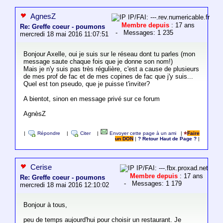
AgnesZ
IP/FAI: ---.rev.numericable.fr
Membre depuis
: 17 ans
Re: Greffe coeur - poumons
- Messages: 1 235
mercredi 18 mai 2016 11:07:51
Bonjour Axelle, oui je suis sur le réseau dont tu parles (mon
message saute chaque fois que je donne son nom!)
Mais je n'y suis pas très régulière, c'est a cause de plusieurs
de mes prof de fac et de mes copines de fac que j'y suis...
Quel est ton pseudo, que je puisse t'inviter?
A bientot, sinon en message privé sur ce forum
AgnèsZ
|
Répondre
|
Citer
|
Envoyer cette page à un ami
|
Faire
un DON
|
? Retour Haut de Page ?
|
Cerise
IP/FAI: ---.fbx.proxad.net
Membre depuis
: 17 ans
Re: Greffe coeur - poumons
- Messages: 1 179
mercredi 18 mai 2016 12:10:02
Bonjour à tous,
peu de temps aujourd'hui pour choisir un restaurant. Je