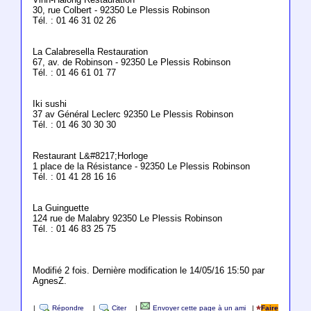
30, rue Colbert - 92350 Le Plessis Robinson
Tél. : 01 46 31 02 26
La Calabresella Restauration
67, av. de Robinson - 92350 Le Plessis Robinson
Tél. : 01 46 61 01 77
Iki sushi
37 av Général Leclerc 92350 Le Plessis Robinson
Tél. : 01 46 30 30 30
Restaurant L&#8217;Horloge
1 place de la Résistance - 92350 Le Plessis Robinson
Tél. : 01 41 28 16 16
La Guinguette
124 rue de Malabry 92350 Le Plessis Robinson
Tél. : 01 46 83 25 75
Modifié 2 fois. Dernière modification le 14/05/16 15:50 par
AgnesZ.
|
Répondre
|
Citer
|
Envoyer cette page à un ami
|
Faire