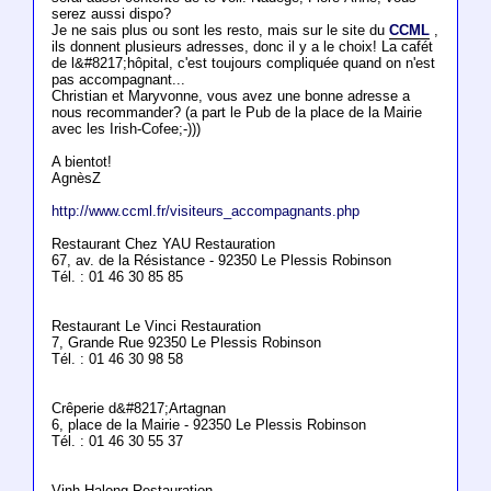
serez aussi dispo?
Je ne sais plus ou sont les resto, mais sur le site du
CCML
,
ils donnent plusieurs adresses, donc il y a le choix! La cafét
de l&#8217;hôpital, c'est toujours compliquée quand on n'est
pas accompagnant...
Christian et Maryvonne, vous avez une bonne adresse a
nous recommander? (a part le Pub de la place de la Mairie
avec les Irish-Cofee;-)))
A bientot!
AgnèsZ
http://www.ccml.fr/visiteurs_accompagnants.php
Restaurant Chez YAU Restauration
67, av. de la Résistance - 92350 Le Plessis Robinson
Tél. : 01 46 30 85 85
Restaurant Le Vinci Restauration
7, Grande Rue 92350 Le Plessis Robinson
Tél. : 01 46 30 98 58
Crêperie d&#8217;Artagnan
6, place de la Mairie - 92350 Le Plessis Robinson
Tél. : 01 46 30 55 37
Vinh-Halong Restauration