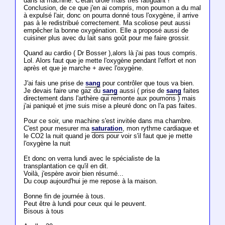
dans la machine. C'était drôle mais très fatiguant !
Conclusion, de ce que j'en ai compris, mon poumon a du mal
à expulsé l'air, donc on pourra donné tous l'oxygène, il arrive
pas à le redistribué correctement. Ma scoliose peut aussi
empêcher la bonne oxygénation. Elle a proposé aussi de
cuisiner plus avec du lait sans goût pour me faire grossir.
Quand au cardio ( Dr Bosser ),alors là j'ai pas tous compris.
Lol. Alors faut que je mette l'oxygène pendant l'effort et non
après et que je marche + avec l'oxygène.
J'ai fais une prise de
sang
pour contrôler que tous va bien.
Je devais faire une gaz du
sang
aussi ( prise de
sang
faites
directement dans l'arthère qui remonte aux poumons ) mais
j'ai paniqué et jme suis mise a pleuré donc on l'a pas faites.
Pour ce soir, une machine s'est invitée dans ma chambre.
C'est pour mesurer ma
saturation
, mon rythme cardiaque et
le CO2 la nuit quand je dors pour voir s'il faut que je mette
l'oxygène la nuit
Et donc on verra lundi avec le spécialiste de la
transplantation ce qu'il en dit.
Voilà, j'espère avoir bien résumé...
Du coup aujourd'hui je me repose à la maison.
Bonne fin de journée à tous.
Peut être à lundi pour ceux qui le peuvent.
Bisous à tous