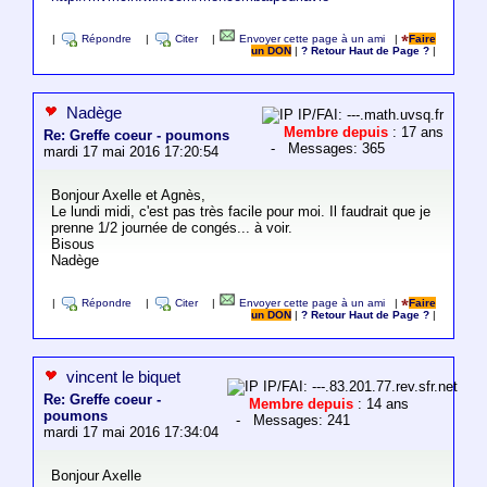
|
Répondre
|
Citer
|
Envoyer cette page à un ami
|
Faire
un DON
|
? Retour Haut de Page ?
|
Nadège
IP/FAI: ---.math.uvsq.fr
Membre depuis
: 17 ans
Re: Greffe coeur - poumons
- Messages: 365
mardi 17 mai 2016 17:20:54
Bonjour Axelle et Agnès,
Le lundi midi, c'est pas très facile pour moi. Il faudrait que je
prenne 1/2 journée de congés... à voir.
Bisous
Nadège
|
Répondre
|
Citer
|
Envoyer cette page à un ami
|
Faire
un DON
|
? Retour Haut de Page ?
|
vincent le biquet
IP/FAI: ---.83.201.77.rev.sfr.net
Re: Greffe coeur -
Membre depuis
: 14 ans
poumons
- Messages: 241
mardi 17 mai 2016 17:34:04
Bonjour Axelle