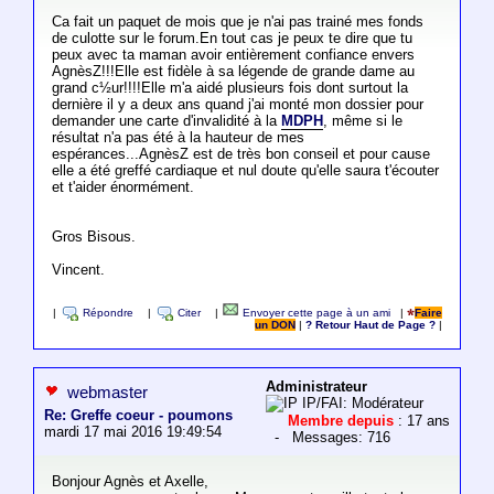
Ca fait un paquet de mois que je n'ai pas trainé mes fonds
de culotte sur le forum.En tout cas je peux te dire que tu
peux avec ta maman avoir entièrement confiance envers
AgnèsZ!!!Elle est fidèle à sa légende de grande dame au
grand c½ur!!!!Elle m'a aidé plusieurs fois dont surtout la
dernière il y a deux ans quand j'ai monté mon dossier pour
demander une carte d'invalidité à la
MDPH
, même si le
résultat n'a pas été à la hauteur de mes
espérances...AgnèsZ est de très bon conseil et pour cause
elle a été greffé cardiaque et nul doute qu'elle saura t'écouter
et t'aider énormément.
Gros Bisous.
Vincent.
|
Répondre
|
Citer
|
Envoyer cette page à un ami
|
Faire
un DON
|
? Retour Haut de Page ?
|
Administrateur
webmaster
IP/FAI: Modérateur
Re: Greffe coeur - poumons
Membre depuis
: 17 ans
mardi 17 mai 2016 19:49:54
- Messages: 716
Bonjour Agnès et Axelle,