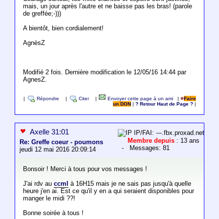
mais, un jour après l'autre et ne baisse pas les bras! (parole
de greffée;-)))
A bientôt, bien cordialement!
AgnèsZ
Modifié 2 fois. Dernière modification le 12/05/16 14:44 par
AgnesZ.
|
Répondre
|
Citer
|
Envoyer cette page à un ami
|
Faire
un DON
|
? Retour Haut de Page ?
|
Axelle 31:01
IP/FAI: ---.fbx.proxad.net
Membre depuis
: 13 ans
Re: Greffe coeur - poumons
- Messages: 81
jeudi 12 mai 2016 20:09:14
Bonsoir ! Merci à tous pour vos messages !
J'ai rdv au
ccml
à 16H15 mais je ne sais pas jusqu'à quelle
heure j'en ai. Est ce qu'il y en a qui seraient disponibles pour
manger le midi ??!
Bonne soirée à tous !