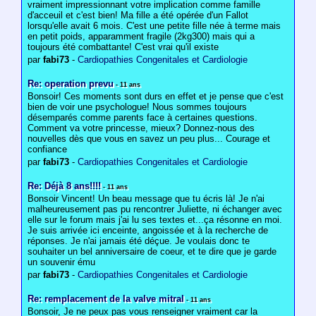
vraiment impressionnant votre implication comme famille
d'acceuil et c'est bien! Ma fille a été opérée d'un Fallot
lorsqu'elle avait 6 mois. C'est une petite fille née à terme mais
en petit poids, apparamment fragile (2kg300) mais qui a
toujours été combattante! C'est vrai qu'il existe
par
fabi73
-
Cardiopathies Congenitales et Cardiologie
Re: operation prevu
- 11 ans
Bonsoir! Ces moments sont durs en effet et je pense que c'est
bien de voir une psychologue! Nous sommes toujours
désemparés comme parents face à certaines questions.
Comment va votre princesse, mieux? Donnez-nous des
nouvelles dès que vous en savez un peu plus... Courage et
confiance
par
fabi73
-
Cardiopathies Congenitales et Cardiologie
Re: Déjà 8 ans!!!!
- 11 ans
Bonsoir Vincent! Un beau message que tu écris là! Je n'ai
malheureusement pas pu rencontrer Juliette, ni échanger avec
elle sur le forum mais j'ai lu ses textes et...ça résonne en moi.
Je suis arrivée ici enceinte, angoissée et à la recherche de
réponses. Je n'ai jamais été déçue. Je voulais donc te
souhaiter un bel anniversaire de coeur, et te dire que je garde
un souvenir ému
par
fabi73
-
Cardiopathies Congenitales et Cardiologie
Re: remplacement de la valve mitral
- 11 ans
Bonsoir, Je ne peux pas vous renseigner vraiment car la