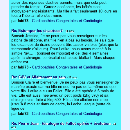
aurez des réponses d'autres parents, mais que cela peut
prendre du temps...Gardez confiance, les bébés sont
incroyablement résistants. Ma fille a fait seulement 10 jours en
tout à l'hôpital, elle s'est remis
par
fabi73
-
Cardiopathies Congenitales et Cardiologie
Re: Estomper les cicatrices?
- 11 ans
Bonsoir Jessica, Je ne peux pas vous renseigner sur les
patchs de silicone, ma fille n'en a pas eu besoin. Je sais que
les cicatrices de drains peuvent être assez visibles (plus que la
sternotomie d'ailleurs). Pour Latika, nous avons massé à la
simple Niv...... (conseil de l'hôpital) et ce, dès 4 semaines
après la chirurgie. Le résultat est assez bluffant! Mais chaque
enfant est
par
fabi73
-
Cardiopathies Congenitales et Cardiologie
Re: CAV et Allaitement au sein
- 11 ans
Bonsoir Claire et bienvenue! Je ne peux pas vous renseigner de
manière exacte car ma fille ne souffre pas de la même cc que
votre fils. Latika a eu un Fallot. Elle a été opérée à 6 mois de
vie. Elle est aussi née avec un petit poids (2kg 370) et sa
chirurgie s'est faite à 5kg 500. Elle a été allaitée non-stop
jusqu'à 8 mois et dans ce cadre, la Leche League (sorte de
ligue de
par
fabi73
-
Cardiopathies Congenitales et Cardiologie
Re: Pierre Jean - tétralogie de Fallot opérée + évolution
- 11
ans