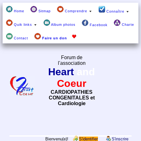
Home
Sitmap
Comprendre
Connaître
Quik links
Album photos
Charte
Facebook
Contact
Faire un don
Forum de
l'association
Heart
and
Coeur
CARDIOPATHIES
CONGENITALES et
Cardiologie
Bienvenu(e)!
S'identifier
S'inscrire