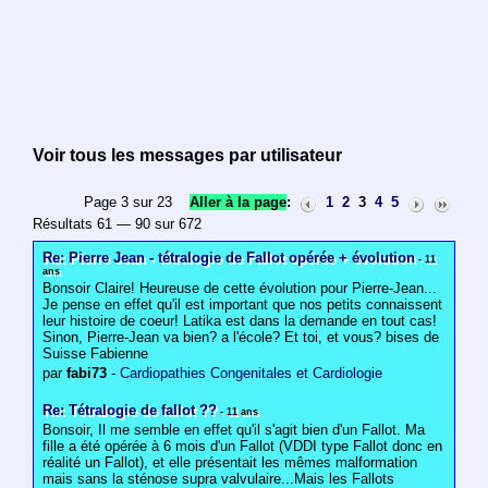
Voir tous les messages par utilisateur
Page 3 sur 23
Aller à la page
:
1
2
3
4
5
Résultats 61 — 90 sur 672
Re: Pierre Jean - tétralogie de Fallot opérée + évolution
- 11
ans
Bonsoir Claire! Heureuse de cette évolution pour Pierre-Jean...
Je pense en effet qu'il est important que nos petits connaissent
leur histoire de coeur! Latika est dans la demande en tout cas!
Sinon, Pierre-Jean va bien? a l'école? Et toi, et vous? bises de
Suisse Fabienne
par
fabi73
-
Cardiopathies Congenitales et Cardiologie
Re: Tétralogie de fallot ??
- 11 ans
Bonsoir, Il me semble en effet qu'il s'agit bien d'un Fallot. Ma
fille a été opérée à 6 mois d'un Fallot (VDDI type Fallot donc en
réalité un Fallot), et elle présentait les mêmes malformation
mais sans la sténose supra valvulaire...Mais les Fallots