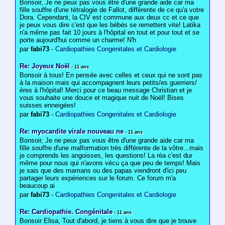
Bonsoir, Je ne peux pas vous être d'une grande aide car ma
fille souffre d'une tétralogie de Fallot, différente de ce qu'a votre
Dora. Cependant, la CIV est commune aux deux cc et ce que
je peux vous dire c'est que les bébés se remettent vite! Latika
n'a même pas fait 10 jours à l'hôpital en tout et pour tout et se
porte aujourd'hui comme un charme! N'h
par
fabi73
-
Cardiopathies Congenitales et Cardiologie
Re: Joyeux Noël
- 11 ans
Bonsoir à tous! En pensée avec celles et ceux qui ne sont pas
à la maison mais qui accompagnent leurs petits/es guerriers/
ères à l'hôpital! Merci pour ce beau message Christian et je
vous souhaite une douce et magique nuit de Noël! Bises
suisses enneigées!
par
fabi73
-
Cardiopathies Congenitales et Cardiologie
Re: myocardite virale nouveau ne
- 11 ans
Bonsoir, Je ne peux pas vous être d'une grande aide car ma
fille souffre d'une malformation très différente de la vôtre...mais
je comprends les angoisses, les questions! La réa c'est dur
même pour nous qui n'avons vécu ça que peu de temps! Mais
je sais que des mamans ou des papas viendront d'ici peu
partager leurs expériences sur le forum. Ce forum m'a
beaucoup ai
par
fabi73
-
Cardiopathies Congenitales et Cardiologie
Re: Cardiopathie. Congénitale
- 11 ans
Bonsoir Elisa, Tout d'abord, je tiens à vous dire que je trouve