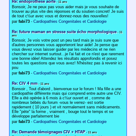
Re: endoprothese aorte
- 11 ans
Bonsoir, Je ne peux pas vous aider mais je vous souhaite de
trouver au plus vite des réponses et du soutien concret! Je suis
de tout c½ur avec vous et donnez-nous des nouvelles!
par
fabi73
-
Cardiopathies Congenitales et Cardiologie
Re: future maman en stresse suite écho morphologique
- 11
ans
Bonsoir, Je vois votre post un peu tard mais je suis sure que
d'autres personnes vous apporteront leur aide! Je pense que
vous devez vous laisser guider par les médecins et ne rien
chercher sur internet surtout...je l'ai fait et ce n'est que rarement
une bonne idée! Attendez les résultats approfondis et posez
toutes les questions que vous avez! N'hésitez pas à revenir ici
pou
par
fabi73
-
Cardiopathies Congenitales et Cardiologie
Re: CIV 4 mm
- 11 ans
Bonsoir , Tout d'abord , bienvenue sur le forum ! Ma fille a une
cardiopathie différente mais qui comprend entre autre une CIV.
Elle a été opérée à 6 mois à c½ur ouvert et , comme de
nombreux bébés du forum -vous le verrez- est sortie
rapidement ( 10 jours ) et vit normalement sans médicaments.
Elle "pète" la forme , vraiment , bouge tout le temps et se
développe parfaitement bie
par
fabi73
-
Cardiopathies Congenitales et Cardiologie
Re: Demande témoignages CIV + HTAP
- 11 ans