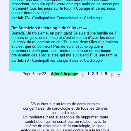
répondront, bien sûr après votre chirurgie mais on ne passe pas
forcément tous les jours sur le forum! Courage et venez nous
donner des nouvelles?
par
fabi73
-
Cardiopathies Congenitales et Cardiologie
Re: Suspicion de tétralogie de fallot
- 12 ans
Bonsoir, Un troisième, un petit gars! Je suis d'une famille de 7
enfants (5 gars, deux filles) et c'est chouette d'avoir les deux!
Le choix du roi comme on dit! J'ai aussi deux filles à la maison
et c'est que du bonheur! Pas de suivi psychologique à
proprement parlé pour nous, mais une écoute et une bonne
préparation des spécialistes qui me suivaient! Plus une famille
par
fabi73
-
Cardiopathies Congenitales et Cardiologie
Page 3 sur 23
Aller à la page
:
1
2
3
4
5
Vous êtes sur un forum de cardiopathies
congénitales, de cardiologie et de tous les dérivés
en cardiologie.
Un modérateur est susceptible de supprimer, toute
contribution qui ne serait pas en relation avec le
thème de discussion de la cardiologie, la ligne
éditoriale du site, ou qui serait contraire à la loi.Vous