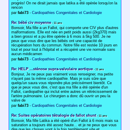
progrès! On ne dirait jamais que latika a été opérée lorsqu'on la
rencon
par
fabi73
-
Cardiopathies Congenitales et Cardiologie
Re: bébé civ moyenne
- 11 ans
Bonsoir, Ma fille a un Fallot, qui comporte une CIV plus d'autres
malformations. Elle est née en petit poids aussi (2kg370) mais
a bien grossi et a pu être opérée à 6 mois à 5kg 500. Je ne
peux que vous dire que les bébés ont une capacité de
récupération hors du commun. Notre fille est restée 10 jours en
tout et pour tout à l'hôpital et a récupéré une vie normale sans
aucun médicamen
par
fabi73
-
Cardiopathies Congenitales et Cardiologie
Re: HELP ...sténose supra-valvulaire aortique
- 11 ans
Bonjour, Je ne peux pas vraiment vous renseigner, ma petite
n'ayant pas la même cardiopathie. Mais je suis sûre que
quelqu'un saura vous répondre plus précisément bientôt. Ce
que je peux vous dire, c'est qua ma fille a été opérée d'un
Fallot, cardiopathie qui inclut entre autres un rétrécissement de
l'artère pulmonaire. Le chirurgien a donc dû ouvrir un peu la
valve de
par
fabi73
-
Cardiopathies Congenitales et Cardiologie
Re: Suites opératoires tétralogie de fallot shunt
- 11 ans
Bonsoir, Ma fille Latika a été opéré d'un Fallot à 6 mois mais sa
saturation a toujours été assez haute... et je ne peux que vous
dire que les choses vont à la fois terriblement vite et