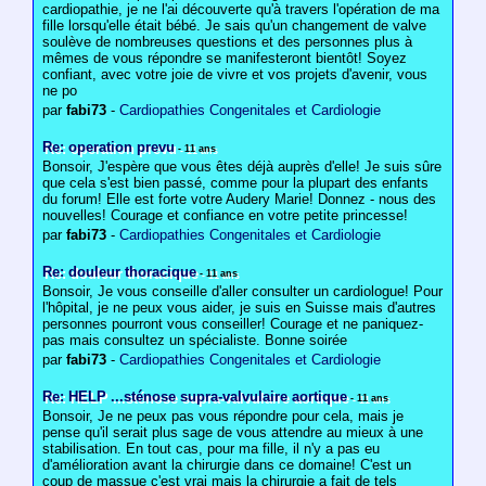
cardiopathie, je ne l'ai découverte qu'à travers l'opération de ma
fille lorsqu'elle était bébé. Je sais qu'un changement de valve
soulève de nombreuses questions et des personnes plus à
mêmes de vous répondre se manifesteront bientôt! Soyez
confiant, avec votre joie de vivre et vos projets d'avenir, vous
ne po
par
fabi73
-
Cardiopathies Congenitales et Cardiologie
Re: operation prevu
- 11 ans
Bonsoir, J'espère que vous êtes déjà auprès d'elle! Je suis sûre
que cela s'est bien passé, comme pour la plupart des enfants
du forum! Elle est forte votre Audery Marie! Donnez - nous des
nouvelles! Courage et confiance en votre petite princesse!
par
fabi73
-
Cardiopathies Congenitales et Cardiologie
Re: douleur thoracique
- 11 ans
Bonsoir, Je vous conseille d'aller consulter un cardiologue! Pour
l'hôpital, je ne peux vous aider, je suis en Suisse mais d'autres
personnes pourront vous conseiller! Courage et ne paniquez-
pas mais consultez un spécialiste. Bonne soirée
par
fabi73
-
Cardiopathies Congenitales et Cardiologie
Re: HELP ...sténose supra-valvulaire aortique
- 11 ans
Bonsoir, Je ne peux pas vous répondre pour cela, mais je
pense qu'il serait plus sage de vous attendre au mieux à une
stabilisation. En tout cas, pour ma fille, il n'y a pas eu
d'amélioration avant la chirurgie dans ce domaine! C'est un
coup de massue c'est vrai mais la chirurgie a fait de tels