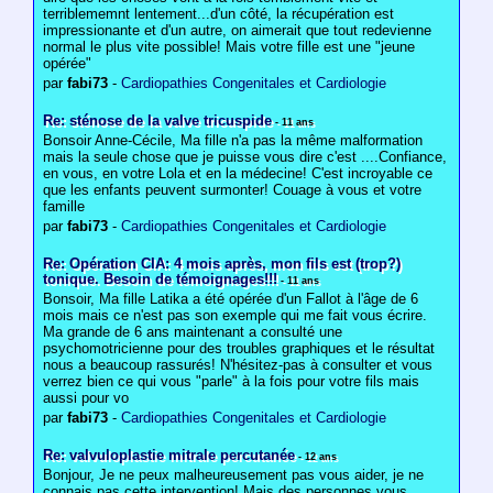
terriblememnt lentement...d'un côté, la récupération est
impressionante et d'un autre, on aimerait que tout redevienne
normal le plus vite possible! Mais votre fille est une "jeune
opérée"
par
fabi73
-
Cardiopathies Congenitales et Cardiologie
Re: sténose de la valve tricuspide
- 11 ans
Bonsoir Anne-Cécile, Ma fille n'a pas la même malformation
mais la seule chose que je puisse vous dire c'est ....Confiance,
en vous, en votre Lola et en la médecine! C'est incroyable ce
que les enfants peuvent surmonter! Couage à vous et votre
famille
par
fabi73
-
Cardiopathies Congenitales et Cardiologie
Re: Opération CIA: 4 mois après, mon fils est (trop?)
tonique. Besoin de témoignages!!!
- 11 ans
Bonsoir, Ma fille Latika a été opérée d'un Fallot à l'âge de 6
mois mais ce n'est pas son exemple qui me fait vous écrire.
Ma grande de 6 ans maintenant a consulté une
psychomotricienne pour des troubles graphiques et le résultat
nous a beaucoup rassurés! N'hésitez-pas à consulter et vous
verrez bien ce qui vous "parle" à la fois pour votre fils mais
aussi pour vo
par
fabi73
-
Cardiopathies Congenitales et Cardiologie
Re: valvuloplastie mitrale percutanée
- 12 ans
Bonjour, Je ne peux malheureusement pas vous aider, je ne
connais pas cette intervention! Mais des personnes vous