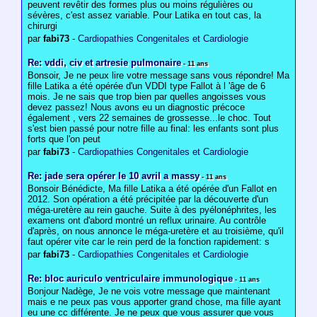
peuvent revêtir des formes plus ou moins régulières ou
sévères, c'est assez variable. Pour Latika en tout cas, la
chirurgi
par
fabi73
-
Cardiopathies Congenitales et Cardiologie
Re: vddi, civ et artresie pulmonaire
- 11 ans
Bonsoir, Je ne peux lire votre message sans vous répondre! Ma
fille Latika a été opérée d'un VDDI type Fallot à l 'âge de 6
mois. Je ne sais que trop bien par quelles angoisses vous
devez passez! Nous avons eu un diagnostic précoce
également , vers 22 semaines de grossesse...le choc. Tout
s'est bien passé pour notre fille au final: les enfants sont plus
forts que l'on peut
par
fabi73
-
Cardiopathies Congenitales et Cardiologie
Re: jade sera opérer le 10 avril a massy
- 11 ans
Bonsoir Bénédicte, Ma fille Latika a été opérée d'un Fallot en
2012. Son opération a été précipitée par la découverte d'un
méga-uretère au rein gauche. Suite à des pyélonéphrites, les
examens ont d'abord montré un reflux urinaire. Au contrôle
d'après, on nous annonce le méga-uretère et au troisième, qu'il
faut opérer vite car le rein perd de la fonction rapidement: s
par
fabi73
-
Cardiopathies Congenitales et Cardiologie
Re: bloc auriculo ventriculaire immunologique
- 11 ans
Bonjour Nadège, Je ne vois votre message que maintenant
mais e ne peux pas vous apporter grand chose, ma fille ayant
eu une cc différente. Je ne peux que vous assurer que vous