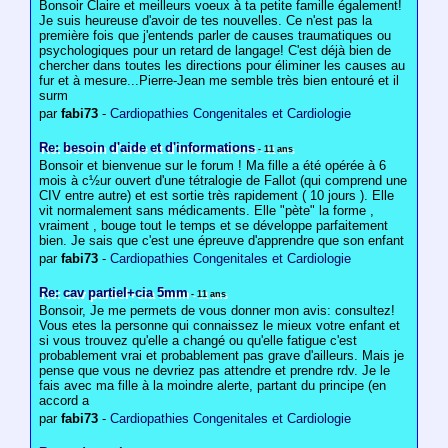
Bonsoir Claire et meilleurs voeux à ta petite famille également!
Je suis heureuse d'avoir de tes nouvelles. Ce n'est pas la
première fois que j'entends parler de causes traumatiques ou
psychologiques pour un retard de langage! C'est déjà bien de
chercher dans toutes les directions pour éliminer les causes au
fur et à mesure...Pierre-Jean me semble très bien entouré et il
surm
par
fabi73
-
Cardiopathies Congenitales et Cardiologie
Re: besoin d'aide et d'informations
- 11 ans
Bonsoir et bienvenue sur le forum ! Ma fille a été opérée à 6
mois à c½ur ouvert d'une tétralogie de Fallot (qui comprend une
CIV entre autre) et est sortie très rapidement ( 10 jours ). Elle
vit normalement sans médicaments. Elle "pète" la forme ,
vraiment , bouge tout le temps et se développe parfaitement
bien. Je sais que c'est une épreuve d'apprendre que son enfant
par
fabi73
-
Cardiopathies Congenitales et Cardiologie
Re: cav partiel+cia 5mm
- 11 ans
Bonsoir, Je me permets de vous donner mon avis: consultez!
Vous etes la personne qui connaissez le mieux votre enfant et
si vous trouvez qu'elle a changé ou qu'elle fatigue c'est
probablement vrai et probablement pas grave d'ailleurs. Mais je
pense que vous ne devriez pas attendre et prendre rdv. Je le
fais avec ma fille à la moindre alerte, partant du principe (en
accord a
par
fabi73
-
Cardiopathies Congenitales et Cardiologie