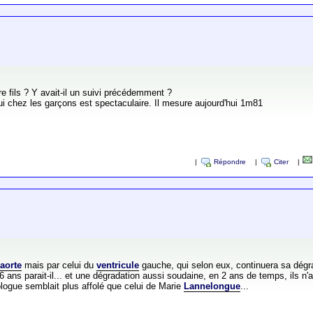
e fils ? Y avait-il un suivi précédemment ?
qui chez les garçons est spectaculaire. Il mesure aujourd'hui 1m81
|
Répondre
|
Citer
|
'
aorte
mais par celui du
ventricule
gauche, qui selon eux, continuera sa dégrada
 16 ans parait-il... et une dégradation aussi soudaine, en 2 ans de temps, ils 
ologue semblait plus affolé que celui de Marie
Lannelongue
...