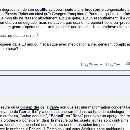
ne dégradation de son
souffle
au coeur, suite à une
bicuspidie
congénitale : a
au Plessis Robinson ainsi qu'à Georges Pompidou à Paris est qu'il doit se faire 
 que mon fils ne ressent absolument aucune gêne, aucun essoufflement. Il a don
son état va se dégrader mais ne savent pas quand. Ils opèrent donc par préve
ue ce genre d'opération est très lourde et que la pose d'une prothèse est loin
ques, ou des conseils ?
e réopérer dans 10 ans ou mécanique avec médication à vie, générant complica
s prothèse?
|
Répondre
|
Citer
|
 mesure où la
bicuspidie
de la
valve
aortique est une malformation congénital
évrysme de l'
aorte
. Il n' y a donc aucune rareté dans ce type de pathologie.
he du forum, "
valve
aortique", "
Bentall
" ou "
Ross
" pour avoir un aperçu des n
la prothèse à considérer, dans la mesure où les sujets jeunes sont contraints
ss
, qui donne cependant des résultats contrastés selon les personnes.
avec le professeur Fabiani, à Pompidou, qui vous éclairera sans ambiguïtés.