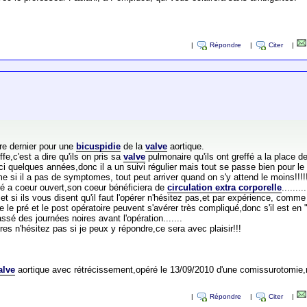
|
Répondre
|
Citer
|
bre dernier pour une
bicuspidie
de la
valve
aortique.
effe,c'est a dire qu'ils on pris sa
valve
pulmonaire qu'ils ont greffé a la place 
'ici quelques années,donc il a un suivi régulier mais tout se passe bien pour le
e si il a pas de symptomes, tout peut arriver quand on s'y attend le moins!!!!
péré a coeur ouvert,son coeur bénéficiera de
circulation extra corporelle
.........
t si ils vous disent qu'il faut l'opérer n'hésitez pas,et par expérience, comme 
e le pré et le post opératoire peuvent s'avérer très compliqué,donc s'il est en "
sé des journées noires avant l'opération.......
es n'hésitez pas si je peux y répondre,ce sera avec plaisir!!!
alve
aortique avec rétrécissement,opéré le 13/09/2010 d'une comissurotomie
|
Répondre
|
Citer
|