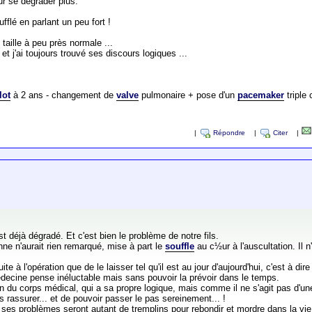
eur se dégrader plus.
fflé en parlant un peu fort !
 taille à peu près normale ...
t j'ai toujours trouvé ses discours logiques ...
lot
à 2 ans - changement de
valve
pulmonaire + pose d'un
pacemaker
triple
|
Répondre
|
Citer
|
t déjà dégradé. Et c'est bien le problème de notre fils.
sonne n'aurait rien remarqué, mise à part le
souffle
au c½ur à l'auscultation. Il
e à l'opération que de le laisser tel qu'il est au jour d'aujourd'hui, c'est à dir
édecine pense inéluctable mais sans pouvoir la prévoir dans le temps.
ion du corps médical, qui a sa propre logique, mais comme il ne s'agit pas d
 rassurer... et de pouvoir passer le pas sereinement... !
s ses problèmes seront autant de tremplins pour rebondir et mordre dans la vie.