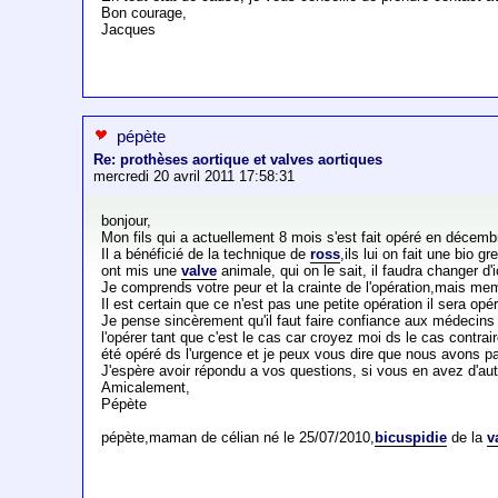
Bon courage,
Jacques
pépète
Re: prothèses aortique et valves aortiques
mercredi 20 avril 2011 17:58:31
bonjour,
Mon fils qui a actuellement 8 mois s'est fait opéré en décem
Il a bénéficié de la technique de
ross
,ils lui on fait une bio gr
ont mis une
valve
animale, qui on le sait, il faudra changer d
Je comprends votre peur et la crainte de l'opération,mais mem
Il est certain que ce n'est pas une petite opération il sera o
Je pense sincèrement qu'il faut faire confiance aux médecins e
l'opérer tant que c'est le cas car croyez moi ds le cas contrair
été opéré ds l'urgence et je peux vous dire que nous avons pas
J'espère avoir répondu a vos questions, si vous en avez d'autr
Amicalement,
Pépète
pépète,maman de célian né le 25/07/2010,
bicuspidie
de la
v