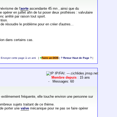
névrisme de l'
aorte
ascendante 45 mn , ainsi que du
opérer en juillet afin de lui poser deux prothèses : valvulaire
c arrêté par raison tout sport.
ntion.
 de résoudre le problème pour en créer d'autres...
tion dans certains cas.
Envoyer cette page à un ami
|
Faire un DON
|
? Retour Haut de Page ?
|
IP/FAI: ---.cichlides.jmsp.net
Membre depuis
: 15 ans
- Messages: 60
e extêmement fréquente, elle touche environ une personne sur
ombreux sujets traitant de ce thème.
 de porter une
valve
mécanique pour ne pas se faire opérer