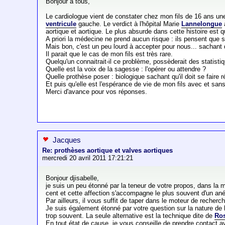
Bonjour à tous,
Le cardiologue vient de constater chez mon fils de 16 ans u
ventricule
gauche. Le verdict à l'hôpital Marie
Lannelongue
aortique et aortique. Le plus absurde dans cette histoire est
A priori la médecine ne prend aucun risque : ils pensent que 
Mais bon, c'est un peu lourd à accepter pour nous... sachant q
Il parait que le cas de mon fils est très rare.
Quelqu'un connaitrait-il ce problème, possèderait des statisti
Quelle est la voix de la sagesse : l'opérer ou attendre ?
Quelle prothèse poser : biologique sachant qu'il doit se fair
Et puis qu'elle est l'espérance de vie de mon fils avec et san
Merci d'avance pour vos réponses.
Jacques
Re: prothèses aortique et valves aortiques
mercredi 20 avril 2011 17:21:21
Bonjour djisabelle,
je suis un peu étonné par la teneur de votre propos, dans la
cent et cette affection s'accompagne le plus souvent d'un an
Par ailleurs, il vous suffit de taper dans le moteur de recherc
Je suis également étonné par votre question sur la nature de 
trop souvent. La seule alternative est la technique dite de
Ro
En tout état de cause, je vous conseille de prendre contact 