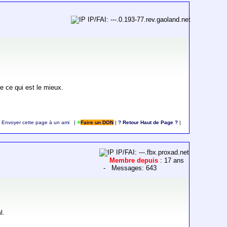
IP/FAI: ---.0.193-77.rev.gaoland.net
e ce qui est le mieux.
Envoyer cette page à un ami
|
Faire un DON
|
? Retour Haut de Page ?
|
IP/FAI: ---.fbx.proxad.net
Membre depuis
: 17 ans
- Messages: 643
l.