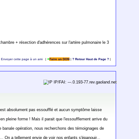
 chambre + résection d'adhérences sur l'artère pulmonaire le 3
Envoyer cette page à un ami
|
Faire un DON
|
? Retour Haut de Page ?
|
IP/FAI: ---.0.193-77.rev.gaoland.net
 n'est absolument pas essoufflé et aucun symptôme laisse
e en pleine forme ! Mais il parait que l'essoufflement arrive du
'une banale opération, nous recherchons des témoignages de
.. On a tellement envie de voir nos enfants s'épanouir...