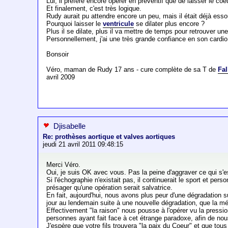
Lui, il préfère encore opérer en préventif que de laisser le co
Et finalement, c'est très logique.
Rudy aurait pu attendre encore un peu, mais il était déjà essou
Pourquoi laisser le
ventricule
se dilater plus encore ?
Plus il se dilate, plus il va mettre de temps pour retrouver une
Personnellement, j'ai une très grande confiance en son cardio e
Bonsoir
Véro, maman de Rudy 17 ans - cure complète de sa T de
Fal
avril 2009
Djisabelle
Re: prothèses aortique et valves aortiques
jeudi 21 avril 2011 09:48:15
Merci Véro.
Oui, je suis OK avec vous. Pas la peine d'aggraver ce qui s'es
Si l'échographie n'existait pas, il continuerait le sport et per
présager qu'une opération serait salvatrice.
En fait, aujourd'hui, nous avons plus peur d'une dégradation suit
jour au lendemain suite à une nouvelle dégradation, que la m
Effectivement "la raison" nous pousse à l'opérer vu la press
personnes ayant fait face à cet étrange paradoxe, afin de nous
J'espère que votre fils trouvera "la paix du Coeur" et que tou