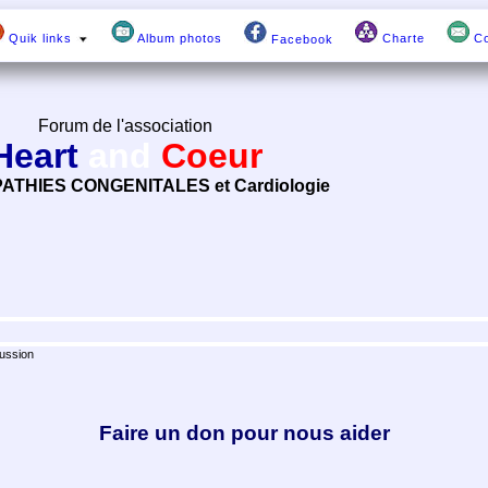
Quik links
Album photos
Charte
Co
Facebook
Forum de l'association
Heart
and
Coeur
ATHIES CONGENITALES et Cardiologie
ussion
Faire un don pour nous aider