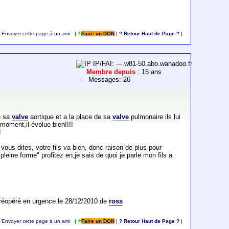
Envoyer cette page à un ami
|
Faire un DON
|
? Retour Haut de Page ?
|
IP/FAI: ---.w81-50.abo.wanadoo.fr
Membre depuis
: 15 ans
- Messages: 26
de sa
valve
aortique et a la place de sa
valve
pulmonaire ils lui
 moment,il évolue bien!!!!
!
vous dites, votre fils va bien, donc raison de plus pour
pleine forme" profitez en,je sais de quoi je parle mon fils a
,réopéré en urgence le 28/12/2010 de
ross
Envoyer cette page à un ami
|
Faire un DON
|
? Retour Haut de Page ?
|