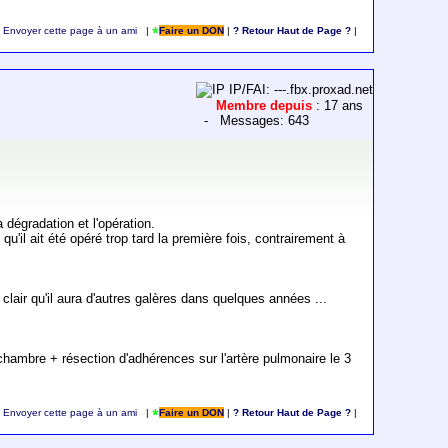
Envoyer cette page à un ami
|
Faire un DON
|
? Retour Haut de Page ?
|
IP/FAI: ---.fbx.proxad.net
Membre depuis
: 17 ans
- Messages: 643
 dégradation et l'opération.
qu'il ait été opéré trop tard la première fois, contrairement à
t clair qu'il aura d'autres galères dans quelques années ...
 chambre + résection d'adhérences sur l'artère pulmonaire le 3
Envoyer cette page à un ami
|
Faire un DON
|
? Retour Haut de Page ?
|