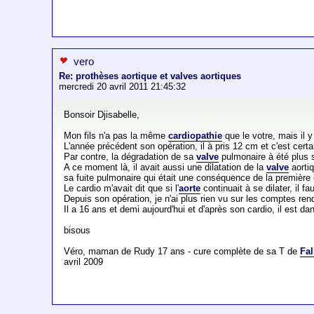
vero
Re: prothèses aortique et valves aortiques
mercredi 20 avril 2011 21:45:32
Bonsoir Djisabelle,
Mon fils n'a pas la même
cardiopathie
que le votre, mais il 
L'année précédent son opération, il à pris 12 cm et c'est cert
Par contre, la dégradation de sa
valve
pulmonaire à été plus so
A ce moment là, il avait aussi une dilatation de la
valve
aortiq
sa fuite pulmonaire qui était une conséquence de la première 
Le cardio m'avait dit que si l'
aorte
continuait à se dilater, il fa
Depuis son opération, je n'ai plus rien vu sur les comptes ren
Il a 16 ans et demi aujourd'hui et d'après son cardio, il est da
bisous
Véro, maman de Rudy 17 ans - cure complète de sa T de
Fal
avril 2009