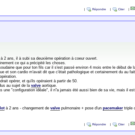
|
Répondre
|
Citer
|
y à 2 ans, il à subi sa deuxième opération à coeur ouvert.
ainement ce qui a précipité les choses.
udaine que pour ton fils car il s'est passé environ 4 mois entre le début de la
ue et son cardio m'avait dit que c'était pathologique et certainement du au fait 
opération.
udrait opérer, et qu'ils opéraient à partir de 50.
dus au sujet de la
valve
aortique.
ns une "configuration idéale", il n''a jamais été aussi bien de sa vie, mais il es
lot
à 2 ans - changement de
valve
pulmonaire + pose d'un
pacemaker
triple
|
Répondre
|
Citer
|