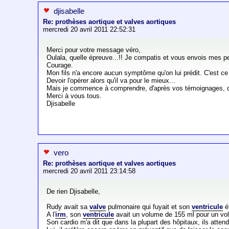
djisabelle
Re: prothèses aortique et valves aortiques
mercredi 20 avril 2011 22:52:31
Merci pour votre message véro,
Oulala, quelle épreuve...!! Je compatis et vous envois mes 
Courage.
Mon fils n'a encore aucun symptôme qu'on lui prédit. C'est ce 
Devoir l'opérer alors qu'il va pour le mieux...
Mais je commence à comprendre, d'après vos témoignages, que 
Merci à vous tous.
Djisabelle
vero
Re: prothèses aortique et valves aortiques
mercredi 20 avril 2011 23:14:58
De rien Djisabelle,
Rudy avait sa
valve
pulmonaire qui fuyait et son
ventricule
ét
A l'
irm
, son
ventricule
avait un volume de 155 ml pour un volu
Son cardio m'a dit que dans la plupart des hôpitaux, ils atten