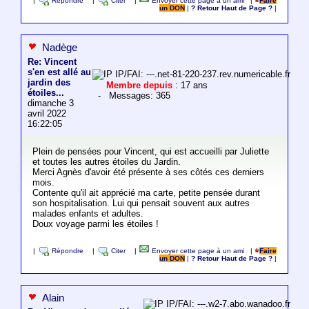
|
Répondre
|
Citer
|
Envoyer cette page à un ami
|
Faire
un DON
|
? Retour Haut de Page ?
|
Nadège
Re: Vincent
s'en est allé au
IP/FAI: ---.net-81-220-237.rev.numericable.fr
jardin des
Membre depuis
: 17 ans
étoiles...
- Messages: 365
dimanche 3
avril 2022
16:22:05
Plein de pensées pour Vincent, qui est accueilli par Juliette
et toutes les autres étoiles du Jardin.
Merci Agnès d'avoir été présente à ses côtés ces derniers
mois.
Contente qu'il ait apprécié ma carte, petite pensée durant
son hospitalisation. Lui qui pensait souvent aux autres
malades enfants et adultes.
Doux voyage parmi les étoiles !
|
Répondre
|
Citer
|
Envoyer cette page à un ami
|
Faire
un DON
|
? Retour Haut de Page ?
|
Alain
IP/FAI: ---.w2-7.abo.wanadoo.fr