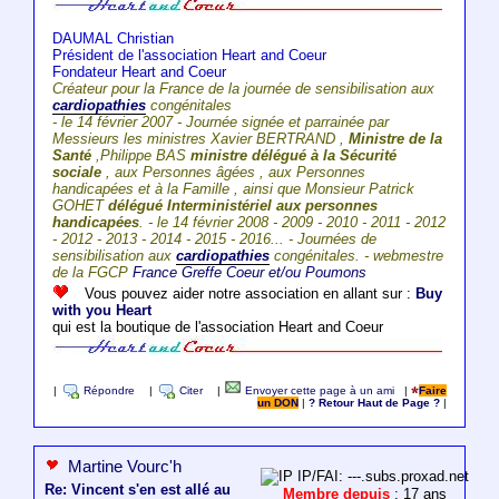
DAUMAL Christian
Président de l'association Heart and Coeur
Fondateur Heart and Coeur
Créateur pour la France de la journée de sensibilisation aux
cardiopathies
congénitales
- le 14 février 2007 - Journée signée et parrainée par
Messieurs les ministres Xavier BERTRAND ,
Ministre de la
Santé
,Philippe BAS
ministre délégué à la Sécurité
sociale
, aux Personnes âgées , aux Personnes
handicapées et à la Famille , ainsi que Monsieur Patrick
GOHET
délégué Interministériel aux personnes
handicapées
. - le 14 février 2008 - 2009 - 2010 - 2011 - 2012
- 2012 - 2013 - 2014 - 2015 - 2016... - Journées de
sensibilisation aux
cardiopathies
congénitales. - webmestre
de la FGCP
France Greffe Coeur et/ou Poumons
Vous pouvez aider notre association en allant sur :
Buy
with you Heart
qui est la boutique de l'association Heart and Coeur
|
Répondre
|
Citer
|
Envoyer cette page à un ami
|
Faire
un DON
|
? Retour Haut de Page ?
|
Martine Vourc'h
IP/FAI: ---.subs.proxad.net
Re: Vincent s'en est allé au
Membre depuis
: 17 ans