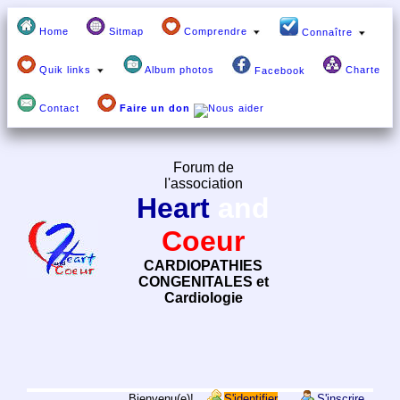
Home
Sitmap
Comprendre
Connaître
Quik links
Album photos
Charte
Facebook
Contact
Faire un don
Forum de
l'association
Heart
and
Coeur
CARDIOPATHIES
CONGENITALES et
Cardiologie
Bienvenu(e)!
S'identifier
S'inscrire