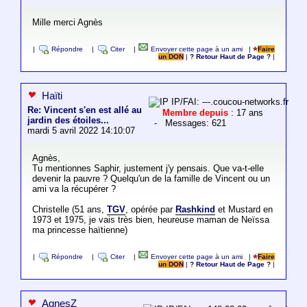
Mille merci Agnès
|
Répondre
|
Citer
|
Envoyer cette page à un ami
|
Faire
un DON
|
? Retour Haut de Page ?
|
Haïti
IP/FAI: ---.coucou-networks.fr
Re: Vincent s'en est allé au
Membre depuis
: 17 ans
jardin des étoiles...
- Messages: 621
mardi 5 avril 2022 14:10:07
Agnès,
Tu mentionnes Saphir, justement j'y pensais. Que va-t-elle
devenir la pauvre ? Quelqu'un de la famille de Vincent ou un
ami va la récupérer ?
Christelle (51 ans,
TGV
, opérée par
Rashkind
et Mustard en
1973 et 1975, je vais très bien, heureuse maman de Neïssa
ma princesse haïtienne)
|
Répondre
|
Citer
|
Envoyer cette page à un ami
|
Faire
un DON
|
? Retour Haut de Page ?
|
AgnesZ