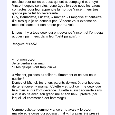
absolue pour celles et ceux qui ont accompagné et choyé
Vincent depuis son plus jeune âge ; lorsque nous les avons
contactés pour leur apprendre la mort de Vincent, leur très
grande peine fut bouleversante.
Guy, Bernadette, Lucette, « maman » Françoise et peut-être
d’autres que je ne connais pas, Vincent vous exprime sa
reconnaissance et son amour par ma voix.
Et puis, il y a tous ceux qui ont devancé Vincent et l’ont déjà
accueilli parmi eux dans leur "petit paradis". »
Jacques MYARA
------------------------------
« Toi mon cœur
Je te perdrais un matin
Si tes galops vont trop loin »1
« Vincent, puisses-tu briller au firmament et ne pas nous
oublier !
Denise et Michel, tes chers parents doivent être si heureux
de te retrouver, « maman Colette » et tout comme ceux que
tu aimais et qui t’ont devancé. Juliette aussi t’accueille sans
aucun doute avec son grand rire et son haïku préféré (par
lequel j’ai commencé cet hommage).
Comme Juliette, comme François, tu avais « le cœur
malade et le corps qui poussait mal ». Tu avais été pressé