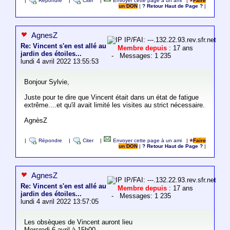
|
Répondre
|
Citer
|
Envoyer cette page à un ami
|
Faire
un DON
|
? Retour Haut de Page ?
|
AgnesZ
IP/FAI: ---.132.22.93.rev.sfr.net
Re: Vincent s'en est allé au
Membre depuis
: 17 ans
jardin des étoiles...
- Messages: 1 235
lundi 4 avril 2022 13:55:53
Bonjour Sylvie,
Juste pour te dire que Vincent était dans un état de fatigue
extrême....et qu'il avait limité les visites au strict nécessaire.
AgnèsZ
|
Répondre
|
Citer
|
Envoyer cette page à un ami
|
Faire
un DON
|
? Retour Haut de Page ?
|
AgnesZ
IP/FAI: ---.132.22.93.rev.sfr.net
Re: Vincent s'en est allé au
Membre depuis
: 17 ans
jardin des étoiles...
- Messages: 1 235
lundi 4 avril 2022 13:57:05
Les obsèques de Vincent auront lieu
Mercredi 6 avril à 15h00