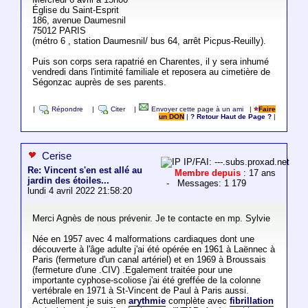
Église du Saint-Esprit
186, avenue Daumesnil
75012 PARIS
(métro 6 , station Daumesnil/ bus 64, arrêt Picpus-Reuilly).
Puis son corps sera rapatrié en Charentes, il y sera inhumé
vendredi dans l'intimité familiale et reposera au cimetière de
Ségonzac auprès de ses parents.
|
Répondre
|
Citer
|
Envoyer cette page à un ami
|
Faire
un DON
|
? Retour Haut de Page ?
|
Cerise
IP/FAI: ---.subs.proxad.net
Re: Vincent s'en est allé au
Membre depuis
: 17 ans
jardin des étoiles...
- Messages: 1 179
lundi 4 avril 2022 21:58:20
Merci Agnès de nous prévenir. Je te contacte en mp. Sylvie
Née en 1957 avec 4 malformations cardiaques dont une
découverte à l'âge adulte j'ai été opérée en 1961 à Laënnec à
Paris (fermeture d'un canal artériel) et en 1969 à Broussais
(fermeture d'une .CIV) .Egalement traitée pour une
importante cyphose-scoliose j'ai été greffée de la colonne
vertébrale en 1971 à St-Vincent de Paul à Paris aussi.
Actuellement je suis en
arythmie
complète avec
fibrillation