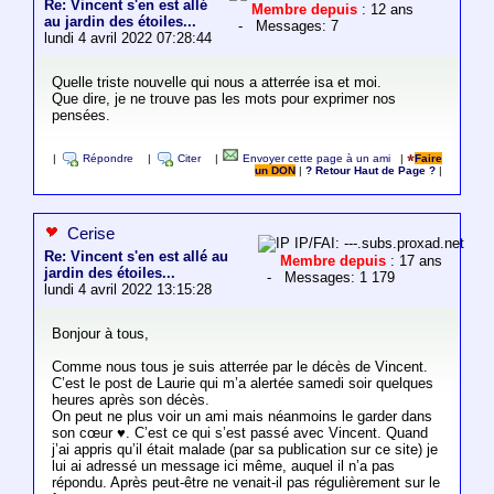
Re: Vincent s'en est allé
Membre depuis
: 12 ans
au jardin des étoiles...
- Messages: 7
lundi 4 avril 2022 07:28:44
Quelle triste nouvelle qui nous a atterrée isa et moi.
Que dire, je ne trouve pas les mots pour exprimer nos
pensées.
|
Répondre
|
Citer
|
Envoyer cette page à un ami
|
Faire
un DON
|
? Retour Haut de Page ?
|
Cerise
IP/FAI: ---.subs.proxad.net
Re: Vincent s'en est allé au
Membre depuis
: 17 ans
jardin des étoiles...
- Messages: 1 179
lundi 4 avril 2022 13:15:28
Bonjour à tous,
Comme nous tous je suis atterrée par le décès de Vincent.
C’est le post de Laurie qui m’a alertée samedi soir quelques
heures après son décès.
On peut ne plus voir un ami mais néanmoins le garder dans
son cœur ♥️. C’est ce qui s’est passé avec Vincent. Quand
j’ai appris qu’il était malade (par sa publication sur ce site) je
lui ai adressé un message ici même, auquel il n’a pas
répondu. Après peut-être ne venait-il pas régulièrement sur le