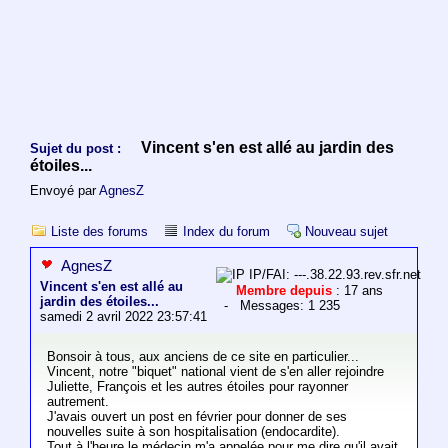
Vincent s'en est allé au jardin des
Sujet du post :
étoiles...
Envoyé par
AgnesZ
Liste des forums
Index du forum
Nouveau sujet
AgnesZ
IP/FAI: ---.38.22.93.rev.sfr.net
Vincent s'en est allé au
Membre depuis
: 17 ans
jardin des étoiles...
- Messages: 1 235
samedi 2 avril 2022 23:57:41
Bonsoir à tous, aux anciens de ce site en particulier...
Vincent, notre "biquet" national vient de s'en aller rejoindre
Juliette, François et les autres étoiles pour rayonner
autrement.
J'avais ouvert un post en février pour donner de ses
nouvelles suite à son hospitalisation (endocardite).
Tout à l'heure le médecin m'a appelée pour me dire qu'il avait