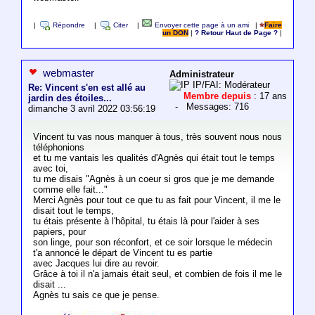
|
Répondre
|
Citer
|
Envoyer cette page à un ami
|
Faire
un DON
|
? Retour Haut de Page ?
|
webmaster
Administrateur
IP/FAI: Modérateur
Re: Vincent s'en est allé au
Membre depuis
: 17 ans
jardin des étoiles...
- Messages: 716
dimanche 3 avril 2022 03:56:19
Vincent tu vas nous manquer à tous, très souvent nous nous
téléphonions
et tu me vantais les qualités d'Agnès qui était tout le temps
avec toi,
tu me disais "Agnès à un coeur si gros que je me demande
comme elle fait..."
Merci Agnès pour tout ce que tu as fait pour Vincent, il me le
disait tout le temps,
tu étais présente à l'hôpital, tu étais là pour l'aider à ses
papiers, pour
son linge, pour son réconfort, et ce soir lorsque le médecin
t'a annoncé le départ de Vincent tu es partie
avec Jacques lui dire au revoir.
Grâce à toi il n'a jamais était seul, et combien de fois il me le
disait ...
Agnès tu sais ce que je pense.