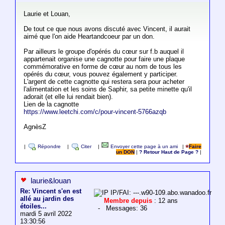
Laurie et Louan,
De tout ce que nous avons discuté avec Vincent, il aurait
aimé que l'on aide Heartandcoeur par un don.
Par ailleurs le groupe d'opérés du cœur sur f.b auquel il
appartenait organise une cagnotte pour faire une plaque
commémorative en forme de cœur au nom de tous les
opérés du cœur, vous pouvez également y participer.
L'argent de cette cagnotte qui restera sera pour acheter
l'alimentation et les soins de Saphir, sa petite minette qu'il
adorait (et elle lui rendait bien).
Lien de la cagnotte
https://www.leetchi.com/c/pour-vincent-5766azqb
AgnèsZ
|
Répondre
|
Citer
|
Envoyer cette page à un ami
|
Faire
un DON
|
? Retour Haut de Page ?
|
laurie&louan
Re: Vincent s'en est
IP/FAI: ---.w90-109.abo.wanadoo.fr
allé au jardin des
Membre depuis
: 12 ans
étoiles...
- Messages: 36
mardi 5 avril 2022
13:30:56