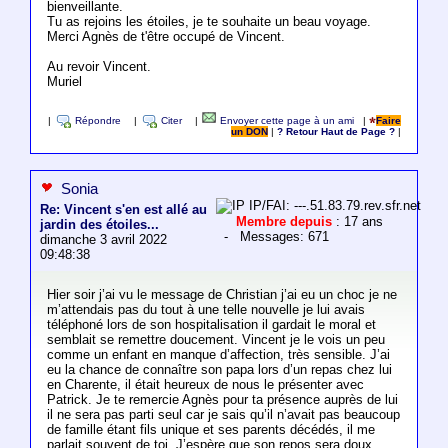
bienveillante.
Tu as rejoins les étoiles, je te souhaite un beau voyage.
Merci Agnès de t'être occupé de Vincent.
Au revoir Vincent.
Muriel
|
Répondre
|
Citer
|
Envoyer cette page à un ami
|
Faire
un DON
|
? Retour Haut de Page ?
|
Sonia
IP/FAI: ---.51.83.79.rev.sfr.net
Re: Vincent s'en est allé au
Membre depuis
: 17 ans
jardin des étoiles...
- Messages: 671
dimanche 3 avril 2022
09:48:38
Hier soir j’ai vu le message de Christian j’ai eu un choc je ne
m’attendais pas du tout à une telle nouvelle je lui avais
téléphoné lors de son hospitalisation il gardait le moral et
semblait se remettre doucement. Vincent je le vois un peu
comme un enfant en manque d’affection, très sensible. J’ai
eu la chance de connaître son papa lors d’un repas chez lui
en Charente, il était heureux de nous le présenter avec
Patrick. Je te remercie Agnès pour ta présence auprès de lui
il ne sera pas parti seul car je sais qu’il n’avait pas beaucoup
de famille étant fils unique et ses parents décédés, il me
parlait souvent de toi. J’espère que son repos sera doux