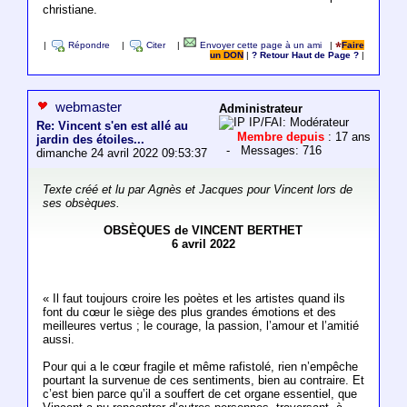
christiane.
|
Répondre
|
Citer
|
Envoyer cette page à un ami
|
Faire
un DON
|
? Retour Haut de Page ?
|
webmaster
Administrateur
IP/FAI: Modérateur
Re: Vincent s'en est allé au
Membre depuis
: 17 ans
jardin des étoiles...
- Messages: 716
dimanche 24 avril 2022 09:53:37
Texte créé et lu par Agnès et Jacques pour Vincent lors de
ses obsèques.
OBSÈQUES de VINCENT BERTHET
6 avril 2022
« Il faut toujours croire les poètes et les artistes quand ils
font du cœur le siège des plus grandes émotions et des
meilleures vertus ; le courage, la passion, l’amour et l’amitié
aussi.
Pour qui a le cœur fragile et même rafistolé, rien n’empêche
pourtant la survenue de ces sentiments, bien au contraire. Et
c’est bien parce qu’il a souffert de cet organe essentiel, que