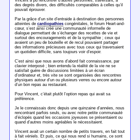
Vincent a pu rencontrer d’autres personnes, traversant, à
des degrés divers, des difficultés comparables à celles qu’il
pouvait éprouver.
Par la grâce d’un site d’entraide à destination des personnes
atteintes de
cardiopathies
congénitales, le forum Heart-and-
cœur, s’est ainsi créé une communauté informelle de
dialogue permettant de s’échanger des recettes de vie et
surtout des encouragements et de la sympathie ; ceux qui
avaient un peu de bouteille et de recul pouvaient partager
des informations précieuses avec tous ceux qui traversaient
un quotidien difficile, sans toujours voir d’espoir.
C’est ainsi que nous avons d’abord fait connaissance, par
clavier interposé ; bien entendu la réalité de la vie ne se
satisfait guère de discussions limitées à un écran
d’ordinateur et, très vite se sont organisées des rencontres
physiques autour d’un ou plusieurs verres ou encore autour
d’un bon repas au restaurant.
Pour Vincent, c’était plutôt l’option repas qui avait sa
préférence.
Je le connaissais donc depuis une quinzaine d’années, nous
rencontrant parfois seuls, ou avec notre petite communauté
d’éclopés quand les occasions joyeuses se présentaient ou
quand d’autres moins agréables le nécessitaient.
Vincent avait un certain nombre de petits travers, en fait tout
à fait véniels. Et puis, ce qui nous rend si humains, ce sont