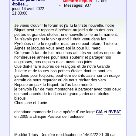
Membre depuis
: 17 ans
étoiles...
- Messages: 937
jeudi 14 avril 2022
21:03:06
Je viens d'ouvrir le forum et j'ai lu la triste nouvelle, notre
Biquet peut se reposer à présent au jardin de toutes nos
petites et grandes étoiles, une nouvelle brille au firmament.
Je n'avais pas pu le voir quand il était venu dans les
Pyrénées et je le regrette, mais on ne peut refaire l'histoire.
Agnès et jacques vous avez été là pour lui, merci.
Ce forum à tant de fois réuni nos amitiés virtuelles depuis de
nombreuses années pour nous soutenir et partager nos
angoisses, nos espoirs mais aussi nos joies.
Que doit-il faire auprès de François et de notre Grande
Juliette et de toutes nos petites étoiles dont ils sont les
gardiens pour toujours, peut-être sont-ils assis sur un nuage
entrain de nous regarder où de nous réciter des vers.
Repose en paix le Biquet, tu l'as bien mérité.
je t'envoie l'air de mes montagnes à partager avec tous ceux
qui sont auprès de toi dans ce grand jardin des étoiles.
bisous
Christiane et Lucie
christiane maman de Lucie opérée d'une large
CIA
et
RVPAT
en 2005 a clinique Pasteur de Toulouse
Modifié 1 fois. Dernière modification le 14/04/22 21:06 par