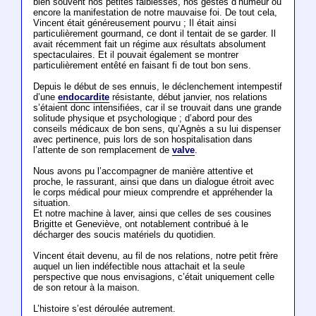
bien souvent nos petites faiblesses, nos gestes d’humeur ou
encore la manifestation de notre mauvaise foi. De tout cela,
Vincent était généreusement pourvu ; Il était ainsi
particulièrement gourmand, ce dont il tentait de se garder. Il
avait récemment fait un régime aux résultats absolument
spectaculaires. Et il pouvait également se montrer
particulièrement entêté en faisant fi de tout bon sens.
Depuis le début de ses ennuis, le déclenchement intempestif
d’une
endocardite
résistante, début janvier, nos relations
s’étaient donc intensifiées, car il se trouvait dans une grande
solitude physique et psychologique ; d’abord pour des
conseils médicaux de bon sens, qu’Agnès a su lui dispenser
avec pertinence, puis lors de son hospitalisation dans
l’attente de son remplacement de
valve
.
Nous avons pu l’accompagner de manière attentive et
proche, le rassurant, ainsi que dans un dialogue étroit avec
le corps médical pour mieux comprendre et appréhender la
situation.
Et notre machine à laver, ainsi que celles de ses cousines
Brigitte et Geneviève, ont notablement contribué à le
décharger des soucis matériels du quotidien.
Vincent était devenu, au fil de nos relations, notre petit frère
auquel un lien indéfectible nous attachait et la seule
perspective que nous envisagions, c’était uniquement celle
de son retour à la maison.
L’histoire s’est déroulée autrement.