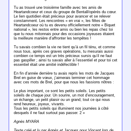
Tu as trouvé une troisième famille avec tes amis de
Heartandcoeur et ceux du groupe de Bentall/opérés du cœur.
Le lien quotidien était précieux pour avancer et se relever
constamment. Les rencontres « en vrai », les fêtes de
Heartandcoeur où tu es devenu officiellement notre « Biquet
national », les restos entre amis ou bien les repas chez toi
que tu nous mitonnais pour des occasions joyeuses étaient
la meilleure manière d’affronter les tempêtes !
Tu savais combien la vie ne tient qu’à un fil ténu, et comme
nous tous, après ces graves opérations, tu mesurais aussi
combien ce temps est un très précieux sursis qu’il ne faut
pas gaspiller ; ainsi tu savais aller à l’essentiel et pour toi cet
essentiel était une amitié indéfectible !
En fin d’année dernière tu avais repris les mots de Jacques
Brel en guise de vœux, j’aimerais terminer cet hommage
avec ces mots de Brel, pour que nous les fassions nôtres :
Le plus important, ce sont les petits soleils. Les petits
soleils de chaque jour. Un sourire, un mot d’encouragement,
un échange, un petit plaisir ou un grand, tout ce qui nous
rend heureux, joyeux, vivants.
Tous les petits soleils qui illuminent nos journées à côté
desquels il ne faut surtout pas passer. 2 »
Agnès MYARA
Texte créé et lu par Agnès et Jacques pour Vincent lors de