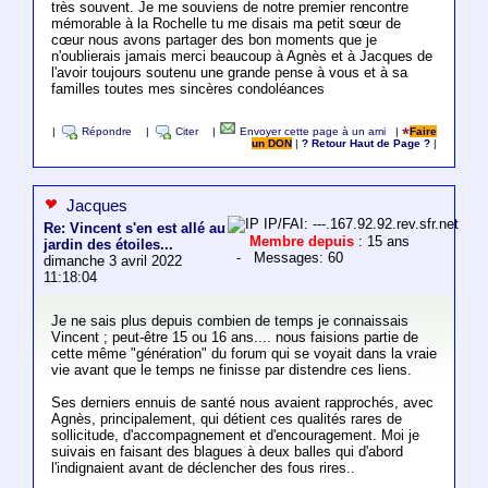
très souvent. Je me souviens de notre premier rencontre
mémorable à la Rochelle tu me disais ma petit sœur de
cœur nous avons partager des bon moments que je
n'oublierais jamais merci beaucoup à Agnès et à Jacques de
l'avoir toujours soutenu une grande pense à vous et à sa
familles toutes mes sincères condoléances
|
Répondre
|
Citer
|
Envoyer cette page à un ami
|
Faire
un DON
|
? Retour Haut de Page ?
|
Jacques
IP/FAI: ---.167.92.92.rev.sfr.net
Re: Vincent s'en est allé au
Membre depuis
: 15 ans
jardin des étoiles...
- Messages: 60
dimanche 3 avril 2022
11:18:04
Je ne sais plus depuis combien de temps je connaissais
Vincent ; peut-être 15 ou 16 ans.... nous faisions partie de
cette même "génération" du forum qui se voyait dans la vraie
vie avant que le temps ne finisse par distendre ces liens.
Ses derniers ennuis de santé nous avaient rapprochés, avec
Agnès, principalement, qui détient ces qualités rares de
sollicitude, d'accompagnement et d'encouragement. Moi je
suivais en faisant des blagues à deux balles qui d'abord
l'indignaient avant de déclencher des fous rires..