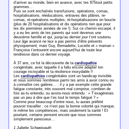
d’arriver au monde, bien en avance, avec tes 875tout petits
grammes…
Puis se sont enchaînés transfusions, opérations, comas,
hospitalisations, rééducations, entraves des plâtres, re-
comas, ré-opérations multiples, ré-hospitalisasions en boucle
(plus de 20 hospitalisations et dix opérations rien que pour
tes dix premières années de vie !). Sur ce chemin escarpé, il
y a eu les amis de tes parents qui sont devenus une
deuxième famille et qui, jusqu’au dernier jour t’ont soutenu.
Leur âge avancé ne leur a pas permis d’être présents
physiquement, mais Guy, Bernadette, Lucette et « maman »
Françoise t’entourent encore aujourd’hui de toute leur
tendresse dans ce dernier voyage.
À 37 ans, ce fut la découverte de ta
cardiopathie
congénitale, avec laquelle il a fallu encore adapter ton
courage incroyable et ta résilience inoxydable !!
Les
cardiopathies
congénitales sont un handicap invisible
et nous sommes nombreux parmi tes amis à avoir connu ou
à connaître ces galères… : il y a par exemple cette grande
fatigue constante, très souvent mal comprise, combien de
fois as-tu entendu, ou avons-nous entendu : « T’exagérerais
pas un peu à dire que t’es tout le temps fatigué ? »
Comme pour beaucoup d’entre nous, tu aurais préféré
pouvoir travailler ; ce n’est pas la bonne volonté qui manque,
ni même les compétences, mais seulement la santé ! Et
pourtant, certains pensent encore que nous sommes
simplement paresseux…
1 Juliette Schweisguth