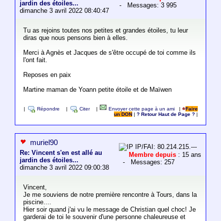
jardin des étoiles...
- Messages: 3 995
dimanche 3 avril 2022 08:40:47
Tu as rejoins toutes nos petites et grandes étoiles, tu leur
diras que nous pensons bien à elles.
Merci à Agnès et Jacques de s'être occupé de toi comme ils
l'ont fait.
Reposes en paix
Martine maman de Yoann petite étoile et de Maïwen
|
Répondre
|
Citer
|
Envoyer cette page à un ami
|
Faire
un DON
|
? Retour Haut de Page ?
|
muriel90
IP/FAI: 80.214.215.---
Re: Vincent s'en est allé au
Membre depuis
: 15 ans
jardin des étoiles...
- Messages: 257
dimanche 3 avril 2022 09:00:38
Vincent,
Je me souviens de notre première rencontre à Tours, dans la
piscine....
Hier soir quand j'ai vu le message de Christian quel choc! Je
garderai de toi le souvenir d'une personne chaleureuse et