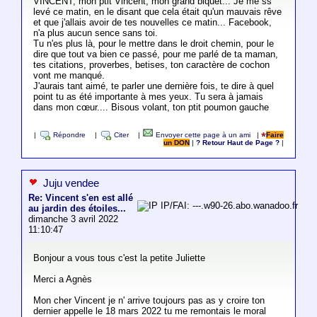
VINCENT, mon ptit Vincent, mon grand biquet... Je me ss
levé ce matin, en le disant que cela était qu'un mauvais rêve
et que j'allais avoir de tes nouvelles ce matin... Facebook,
n'a plus aucun sence sans toi.
Tu n'es plus là, pour le mettre dans le droit chemin, pour le
dire que tout va bien ce passé, pour me parlé de ta maman,
tes citations, proverbes, betises, ton caractère de cochon
vont me manqué.
J'aurais tant aimé, te parler une dernière fois, te dire à quel
point tu as été importante à mes yeux. Tu sera à jamais
dans mon cœur.... Bisous volant, ton ptit poumon gauche
|
Répondre
|
Citer
|
Envoyer cette page à un ami
|
Faire
un DON
|
? Retour Haut de Page ?
|
Juju vendee
Re: Vincent s'en est allé
IP/FAI: ---.w90-26.abo.wanadoo.fr
au jardin des étoiles...
dimanche 3 avril 2022
11:10:47
Bonjour a vous tous c'est la petite Juliette
Merci a Agnès
Mon cher Vincent je n' arrive toujours pas as y croire ton
dernier appelle le 18 mars 2022 tu me remontais le moral