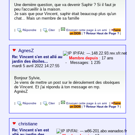
Une dernière question, que va devenir Saphir ? Si il faut je
peu l'accueillir à la maison.
Je sais que pour Vincent, saphir était beaucoup plus qu'un
chat... Mais un membre de sa famille
|
Répondre
|
Citer
|
Envoyer cette page à un ami
|
Faire
un DON
|
? Retour Haut de Page ?
|
AgnesZ
IP/FAI: ---.148.22.93.rev.sfr.net
Re: Vincent s'en est allé au
Membre depuis
: 17 ans
jardin des étoiles...
- Messages: 1 235
mardi 5 avril 2022 14:27:55
Bonjour Sylvie,
Je viens de mettre un post sur le déroulement des obsèques
de Vincent. Et j'ai répondu à ton message en mp.
AgnèsZ
|
Répondre
|
Citer
|
Envoyer cette page à un ami
|
Faire
un DON
|
? Retour Haut de Page ?
|
christiane
Re: Vincent s'en est
IP/FAI: ---.w86-201.abo.wanadoo.fr
allé au jardin des