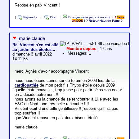
Repose en paix Vincent !
|
Répondre
|
Citer
|
Envoyer cette page à un ami
|
Faire
un DON
|
? Retour Haut de Page ?
|
marie claude
IP/FAI: ---.w81-49.abo.wanadoo.fr
Re: Vincent s'en est allé
Membre depuis
: 17 ans
au jardin des étoiles...
- Messages: 1
dimanche 3 avril 2022
14:11:55
merci Agnès d'avoir accompagné Vincent
nous nous étions connu sur ce forum en 2008 lors de la
cardiopathie
de mon petit fils Thybo étoile depuis 2009
quelle triste nouvelle , trop jeune pour partir hélas son coeur
en a décidè autrement !!
nous avons eu la chance de se rencontrer à Lille avec les
H&C du Nord ,une très belle rencontre !!!!
Vincent était d une telle gentillesse !! j'espère qu'il n'a pas
trop souffert !!
que Vincent repose en paix doux bisous étoilés
marie claude