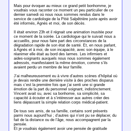
Mais pour évoquer au mieux ce grand petit bonhomme, je
voudrais vous raconter ce moment un peu particulier de ce
dernier samedi où nous nous sommes rendus dans le
service de cardiologie de la Pitié Salpêtrière juste après avoir
été informés, Agnès et moi, de son décès.
Il était environ 23h et il régnait une animation inusitée pour
ce moment de la soirée. La cardiologue qui le suivait nous a
accueillis, pour nous faire part des circonstances de la
dégradation rapide de son état de santé. Et, en nous parlant,
à Agnès et à moi, de son incapacité, avec son équipe, à le
réanimer elle était au bord des larmes. Les infirmiers et
aides-soignants auxquels nous nous sommes également
adressés, manifestaient la même émotion, comme s’ils
avaient perdu un membre de leur famille.
J’ai malheureusement eu à vivre d’autres scènes d’hôpital où
je devais rendre une dernière visite à des proches disparus
mais c’est la première fois que j’ai senti une si grande
émotion de la part du personnel soignant, indistinctement.
Vincent avait su, avec sa bonhomie, sa simplicité, sa
capacité à écouter et à s’intéresser aux autres créer des
liens dépassant la simple relation corps médical-patient.
De tous ses amis, de sa famille, certains sont présents
parmi nous aujourd’hui ; d’autres qui n’ont pu se déplacer, du
fait de la distance ou de l’âge, nous accompagnent par la
pensée.
Et je voudrais également avoir une pensée de gratitude