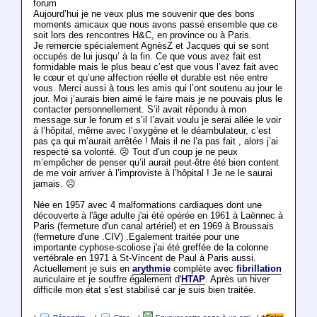
forum
Aujourd’hui je ne veux plus me souvenir que des bons
moments amicaux que nous avons passé ensemble que ce
soit lors des rencontres H&C, en province ou à Paris.
Je remercie spécialement AgnèsZ et Jacques qui se sont
occupés de lui jusqu’ à la fin. Ce que vous avez fait est
formidable mais le plus beau c’est que vous l’avez fait avec
le cœur et qu’une affection réelle et durable est née entre
vous. Merci aussi à tous les amis qui l’ont soutenu au jour le
jour. Moi j’aurais bien aimé le faire mais je ne pouvais plus le
contacter personnellement. S’il avait répondu à mon
message sur le forum et s’il l’avait voulu je serai allée le voir
à l’hôpital, même avec l’oxygène et le déambulateur, c’est
pas ça qui m’aurait arrêtée ! Mais il ne l’a pas fait , alors j’ai
respecté sa volonté. ☹️ Tout d’un coup je ne peux
m’empêcher de penser qu’il aurait peut-être été bien content
de me voir arriver à l’improviste à l’hôpital ! Je ne le saurai
jamais. ☹️
Née en 1957 avec 4 malformations cardiaques dont une
découverte à l'âge adulte j'ai été opérée en 1961 à Laënnec à
Paris (fermeture d'un canal artériel) et en 1969 à Broussais
(fermeture d'une .CIV) .Egalement traitée pour une
importante cyphose-scoliose j'ai été greffée de la colonne
vertébrale en 1971 à St-Vincent de Paul à Paris aussi.
Actuellement je suis en
arythmie
complète avec
fibrillation
auriculaire et je souffre également d'
HTAP
. Après un hiver
difficile mon état s'est stabilisé car je suis bien traitée.