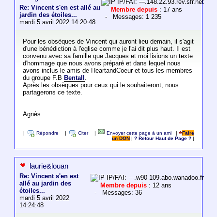
IP/FAI: ---.148.22.93.rev.sfr.net
Re: Vincent s'en est allé au
Membre depuis
: 17 ans
jardin des étoiles...
- Messages: 1 235
mardi 5 avril 2022 14:20:48
Pour les obsèques de Vincent qui auront lieu demain, il s'agit
d'une bénédiction à l'eglise comme je l'ai dit plus haut. Il est
convenu avec sa famille que Jacques et moi lisions un texte
d'hommage que nous avons préparé et dans lequel nous
avons inclus le amis de HeartandCoeur et tous les membres
du groupe F.B
Bentall
.
Après les obsèques pour ceux qui le souhaiteront, nous
partagerons ce texte.
Agnès
|
Répondre
|
Citer
|
Envoyer cette page à un ami
|
Faire
un DON
|
? Retour Haut de Page ?
|
laurie&louan
Re: Vincent s'en est
IP/FAI: ---.w90-109.abo.wanadoo.fr
allé au jardin des
Membre depuis
: 12 ans
étoiles...
- Messages: 36
mardi 5 avril 2022
14:24:48