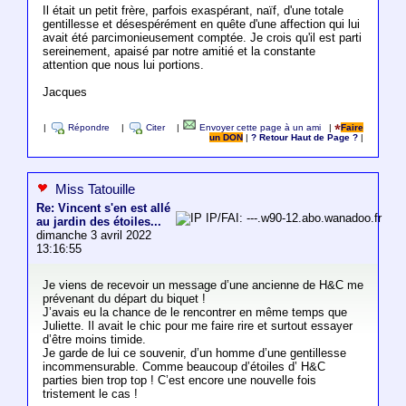
Il était un petit frère, parfois exaspérant, naïf, d'une totale
gentillesse et désespérément en quête d'une affection qui lui
avait été parcimonieusement comptée. Je crois qu'il est parti
sereinement, apaisé par notre amitié et la constante
attention que nous lui portions.
Jacques
|
Répondre
|
Citer
|
Envoyer cette page à un ami
|
Faire
un DON
|
? Retour Haut de Page ?
|
Miss Tatouille
Re: Vincent s'en est allé
IP/FAI: ---.w90-12.abo.wanadoo.fr
au jardin des étoiles...
dimanche 3 avril 2022
13:16:55
Je viens de recevoir un message d’une ancienne de H&C me
prévenant du départ du biquet !
J’avais eu la chance de le rencontrer en même temps que
Juliette. Il avait le chic pour me faire rire et surtout essayer
d’être moins timide.
Je garde de lui ce souvenir, d’un homme d’une gentillesse
incommensurable. Comme beaucoup d’étoiles d’ H&C
parties bien trop top ! C’est encore une nouvelle fois
tristement le cas !