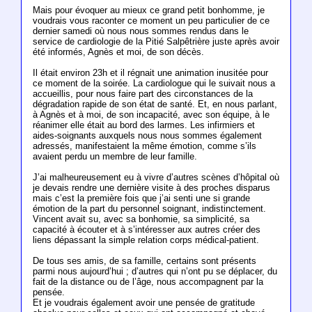
Mais pour évoquer au mieux ce grand petit bonhomme, je
voudrais vous raconter ce moment un peu particulier de ce
dernier samedi où nous nous sommes rendus dans le
service de cardiologie de la Pitié Salpêtrière juste après avoir
été informés, Agnès et moi, de son décès.
Il était environ 23h et il régnait une animation inusitée pour
ce moment de la soirée. La cardiologue qui le suivait nous a
accueillis, pour nous faire part des circonstances de la
dégradation rapide de son état de santé. Et, en nous parlant,
à Agnès et à moi, de son incapacité, avec son équipe, à le
réanimer elle était au bord des larmes. Les infirmiers et
aides-soignants auxquels nous nous sommes également
adressés, manifestaient la même émotion, comme s’ils
avaient perdu un membre de leur famille.
J’ai malheureusement eu à vivre d’autres scènes d’hôpital où
je devais rendre une dernière visite à des proches disparus
mais c’est la première fois que j’ai senti une si grande
émotion de la part du personnel soignant, indistinctement.
Vincent avait su, avec sa bonhomie, sa simplicité, sa
capacité à écouter et à s’intéresser aux autres créer des
liens dépassant la simple relation corps médical-patient.
De tous ses amis, de sa famille, certains sont présents
parmi nous aujourd’hui ; d’autres qui n’ont pu se déplacer, du
fait de la distance ou de l’âge, nous accompagnent par la
pensée.
Et je voudrais également avoir une pensée de gratitude