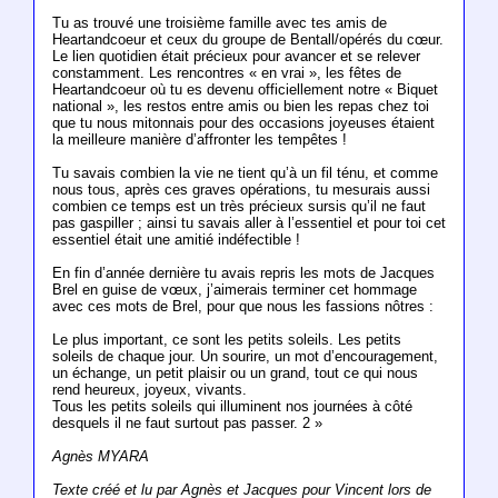
Tu as trouvé une troisième famille avec tes amis de
Heartandcoeur et ceux du groupe de Bentall/opérés du cœur.
Le lien quotidien était précieux pour avancer et se relever
constamment. Les rencontres « en vrai », les fêtes de
Heartandcoeur où tu es devenu officiellement notre « Biquet
national », les restos entre amis ou bien les repas chez toi
que tu nous mitonnais pour des occasions joyeuses étaient
la meilleure manière d’affronter les tempêtes !
Tu savais combien la vie ne tient qu’à un fil ténu, et comme
nous tous, après ces graves opérations, tu mesurais aussi
combien ce temps est un très précieux sursis qu’il ne faut
pas gaspiller ; ainsi tu savais aller à l’essentiel et pour toi cet
essentiel était une amitié indéfectible !
En fin d’année dernière tu avais repris les mots de Jacques
Brel en guise de vœux, j’aimerais terminer cet hommage
avec ces mots de Brel, pour que nous les fassions nôtres :
Le plus important, ce sont les petits soleils. Les petits
soleils de chaque jour. Un sourire, un mot d’encouragement,
un échange, un petit plaisir ou un grand, tout ce qui nous
rend heureux, joyeux, vivants.
Tous les petits soleils qui illuminent nos journées à côté
desquels il ne faut surtout pas passer. 2 »
Agnès MYARA
Texte créé et lu par Agnès et Jacques pour Vincent lors de