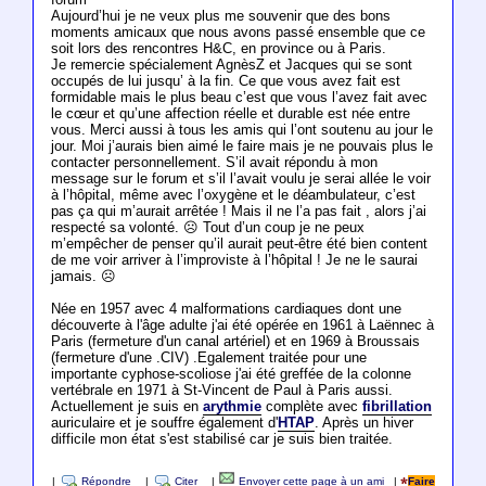
Aujourd’hui je ne veux plus me souvenir que des bons
moments amicaux que nous avons passé ensemble que ce
soit lors des rencontres H&C, en province ou à Paris.
Je remercie spécialement AgnèsZ et Jacques qui se sont
occupés de lui jusqu’ à la fin. Ce que vous avez fait est
formidable mais le plus beau c’est que vous l’avez fait avec
le cœur et qu’une affection réelle et durable est née entre
vous. Merci aussi à tous les amis qui l’ont soutenu au jour le
jour. Moi j’aurais bien aimé le faire mais je ne pouvais plus le
contacter personnellement. S’il avait répondu à mon
message sur le forum et s’il l’avait voulu je serai allée le voir
à l’hôpital, même avec l’oxygène et le déambulateur, c’est
pas ça qui m’aurait arrêtée ! Mais il ne l’a pas fait , alors j’ai
respecté sa volonté. ☹️ Tout d’un coup je ne peux
m’empêcher de penser qu’il aurait peut-être été bien content
de me voir arriver à l’improviste à l’hôpital ! Je ne le saurai
jamais. ☹️
Née en 1957 avec 4 malformations cardiaques dont une
découverte à l'âge adulte j'ai été opérée en 1961 à Laënnec à
Paris (fermeture d'un canal artériel) et en 1969 à Broussais
(fermeture d'une .CIV) .Egalement traitée pour une
importante cyphose-scoliose j'ai été greffée de la colonne
vertébrale en 1971 à St-Vincent de Paul à Paris aussi.
Actuellement je suis en
arythmie
complète avec
fibrillation
auriculaire et je souffre également d'
HTAP
. Après un hiver
difficile mon état s'est stabilisé car je suis bien traitée.
|
Répondre
|
Citer
|
Envoyer cette page à un ami
|
Faire