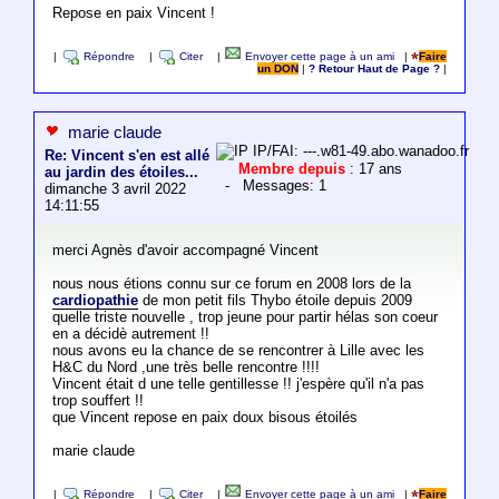
Repose en paix Vincent !
|
Répondre
|
Citer
|
Envoyer cette page à un ami
|
Faire
un DON
|
? Retour Haut de Page ?
|
marie claude
IP/FAI: ---.w81-49.abo.wanadoo.fr
Re: Vincent s'en est allé
Membre depuis
: 17 ans
au jardin des étoiles...
- Messages: 1
dimanche 3 avril 2022
14:11:55
merci Agnès d'avoir accompagné Vincent
nous nous étions connu sur ce forum en 2008 lors de la
cardiopathie
de mon petit fils Thybo étoile depuis 2009
quelle triste nouvelle , trop jeune pour partir hélas son coeur
en a décidè autrement !!
nous avons eu la chance de se rencontrer à Lille avec les
H&C du Nord ,une très belle rencontre !!!!
Vincent était d une telle gentillesse !! j'espère qu'il n'a pas
trop souffert !!
que Vincent repose en paix doux bisous étoilés
marie claude
|
Répondre
|
Citer
|
Envoyer cette page à un ami
|
Faire