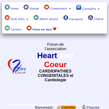
Home
Sitmap
Comprendre
Connaître
Quik links
Album photos
Charte
Facebook
Contact
Faire un don
Forum de
l'association
Heart
and
Coeur
CARDIOPATHIES
CONGENITALES et
Cardiologie
Bienvenu(e)!
S'identifier
S'inscrire