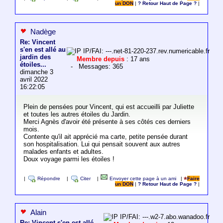
un DON
|
? Retour Haut de Page ?
|
Nadège
Re: Vincent
s'en est allé au
IP/FAI: ---.net-81-220-237.rev.numericable.fr
jardin des
Membre depuis
: 17 ans
étoiles...
- Messages: 365
dimanche 3
avril 2022
16:22:05
Plein de pensées pour Vincent, qui est accueilli par Juliette
et toutes les autres étoiles du Jardin.
Merci Agnès d'avoir été présente à ses côtés ces derniers
mois.
Contente qu'il ait apprécié ma carte, petite pensée durant
son hospitalisation. Lui qui pensait souvent aux autres
malades enfants et adultes.
Doux voyage parmi les étoiles !
|
Répondre
|
Citer
|
Envoyer cette page à un ami
|
Faire
un DON
|
? Retour Haut de Page ?
|
Alain
IP/FAI: ---.w2-7.abo.wanadoo.fr
Re: Vincent s'en est allé