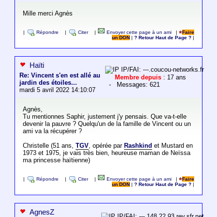
Mille merci Agnès
|
Répondre
|
Citer
|
Envoyer cette page à un ami
|
Faire
un DON
|
? Retour Haut de Page ?
|
Haïti
IP/FAI: ---.coucou-networks.fr
Re: Vincent s'en est allé au
Membre depuis
: 17 ans
jardin des étoiles...
- Messages: 621
mardi 5 avril 2022 14:10:07
Agnès,
Tu mentionnes Saphir, justement j'y pensais. Que va-t-elle
devenir la pauvre ? Quelqu'un de la famille de Vincent ou un
ami va la récupérer ?
Christelle (51 ans,
TGV
, opérée par
Rashkind
et Mustard en
1973 et 1975, je vais très bien, heureuse maman de Neïssa
ma princesse haïtienne)
|
Répondre
|
Citer
|
Envoyer cette page à un ami
|
Faire
un DON
|
? Retour Haut de Page ?
|
AgnesZ
IP/FAI: ---.148.22.93.rev.sfr.net