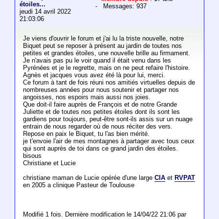
étoiles...
- Messages: 937
jeudi 14 avril 2022
21:03:06
Je viens d'ouvrir le forum et j'ai lu la triste nouvelle, notre
Biquet peut se reposer à présent au jardin de toutes nos
petites et grandes étoiles, une nouvelle brille au firmament.
Je n'avais pas pu le voir quand il était venu dans les
Pyrénées et je le regrette, mais on ne peut refaire l'histoire.
Agnès et jacques vous avez été là pour lui, merci.
Ce forum à tant de fois réuni nos amitiés virtuelles depuis de
nombreuses années pour nous soutenir et partager nos
angoisses, nos espoirs mais aussi nos joies.
Que doit-il faire auprès de François et de notre Grande
Juliette et de toutes nos petites étoiles dont ils sont les
gardiens pour toujours, peut-être sont-ils assis sur un nuage
entrain de nous regarder où de nous réciter des vers.
Repose en paix le Biquet, tu l'as bien mérité.
je t'envoie l'air de mes montagnes à partager avec tous ceux
qui sont auprès de toi dans ce grand jardin des étoiles.
bisous
Christiane et Lucie
christiane maman de Lucie opérée d'une large
CIA
et
RVPAT
en 2005 a clinique Pasteur de Toulouse
Modifié 1 fois. Dernière modification le 14/04/22 21:06 par