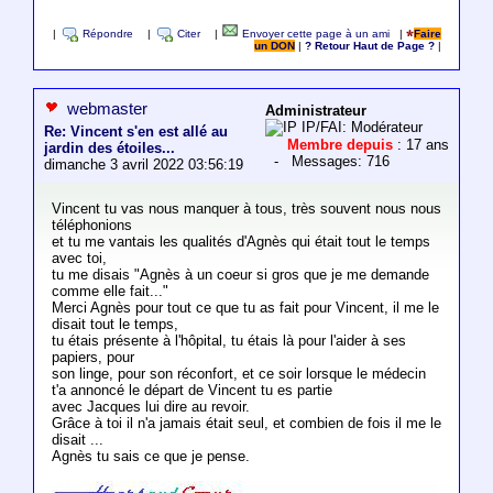
|
Répondre
|
Citer
|
Envoyer cette page à un ami
|
Faire
un DON
|
? Retour Haut de Page ?
|
webmaster
Administrateur
IP/FAI: Modérateur
Re: Vincent s'en est allé au
Membre depuis
: 17 ans
jardin des étoiles...
- Messages: 716
dimanche 3 avril 2022 03:56:19
Vincent tu vas nous manquer à tous, très souvent nous nous
téléphonions
et tu me vantais les qualités d'Agnès qui était tout le temps
avec toi,
tu me disais "Agnès à un coeur si gros que je me demande
comme elle fait..."
Merci Agnès pour tout ce que tu as fait pour Vincent, il me le
disait tout le temps,
tu étais présente à l'hôpital, tu étais là pour l'aider à ses
papiers, pour
son linge, pour son réconfort, et ce soir lorsque le médecin
t'a annoncé le départ de Vincent tu es partie
avec Jacques lui dire au revoir.
Grâce à toi il n'a jamais était seul, et combien de fois il me le
disait ...
Agnès tu sais ce que je pense.