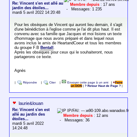
Re: Vincent s'en est allé au
Membre depuis
: 17 ans
jardin des étoiles...
- Messages: 1 235
mardi 5 avril 2022 14:20:48
Pour les obsèques de Vincent qui auront lieu demain, il s'agit
d'une bénédiction à l'eglise comme je l'ai dit plus haut. Il est
convenu avec sa famille que Jacques et moi lisions un texte
d'hommage que nous avons préparé et dans lequel nous
avons inclus le amis de HeartandCoeur et tous les membres
du groupe F.B
Bentall
.
Après les obsèques pour ceux qui le souhaiteront, nous
partagerons ce texte.
Agnès
|
Répondre
|
Citer
|
Envoyer cette page à un ami
|
Faire
un DON
|
? Retour Haut de Page ?
|
laurie&louan
Re: Vincent s'en est
IP/FAI: ---.w90-109.abo.wanadoo.fr
allé au jardin des
Membre depuis
: 12 ans
étoiles...
- Messages: 36
mardi 5 avril 2022
14:24:48