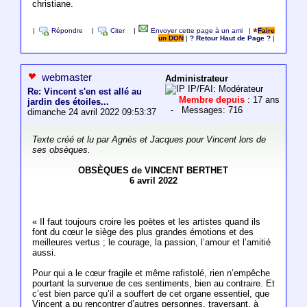
christiane.
|
Répondre
|
Citer
|
Envoyer cette page à un ami
|
Faire
un DON
|
? Retour Haut de Page ?
|
webmaster
Administrateur
IP/FAI: Modérateur
Re: Vincent s'en est allé au
Membre depuis
: 17 ans
jardin des étoiles...
- Messages: 716
dimanche 24 avril 2022 09:53:37
Texte créé et lu par Agnès et Jacques pour Vincent lors de
ses obsèques.
OBSÈQUES de VINCENT BERTHET
6 avril 2022
« Il faut toujours croire les poètes et les artistes quand ils
font du cœur le siège des plus grandes émotions et des
meilleures vertus ; le courage, la passion, l’amour et l’amitié
aussi.
Pour qui a le cœur fragile et même rafistolé, rien n’empêche
pourtant la survenue de ces sentiments, bien au contraire. Et
c’est bien parce qu’il a souffert de cet organe essentiel, que
Vincent a pu rencontrer d’autres personnes, traversant, à