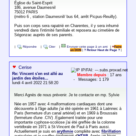
Église du Saint-Esprit
186, avenue Daumesnil
75012 PARIS
(métro 6 , station Daumesnil/ bus 64, arrêt Picpus-Reuilly).
Puis son corps sera rapatrié en Charentes, il y sera inhumé
vendredi dans l'intimité familiale et reposera au cimetière de
Ségonzac auprès de ses parents.
|
Répondre
|
Citer
|
Envoyer cette page à un ami
|
Faire
un DON
|
? Retour Haut de Page ?
|
Cerise
IP/FAI: ---.subs.proxad.net
Re: Vincent s'en est allé au
Membre depuis
: 17 ans
jardin des étoiles...
- Messages: 1 179
lundi 4 avril 2022 21:58:20
Merci Agnès de nous prévenir. Je te contacte en mp. Sylvie
Née en 1957 avec 4 malformations cardiaques dont une
découverte à l'âge adulte j'ai été opérée en 1961 à Laënnec à
Paris (fermeture d'un canal artériel) et en 1969 à Broussais
(fermeture d'une .CIV) .Egalement traitée pour une
importante cyphose-scoliose j'ai été greffée de la colonne
vertébrale en 1971 à St-Vincent de Paul à Paris aussi.
Actuellement je suis en
arythmie
complète avec
fibrillation
auriculaire et je souffre également d'
HTAP
. Après un hiver