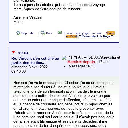
bienveillante.
Tu as rejoins les étoiles, je te souhaite un beau voyage.
Merci Agnès de t'être occupé de Vincent.
Au revoir Vincent.
Muriel
|
Répondre
|
Citer
|
Envoyer cette page à un ami
|
Faire
un DON
|
? Retour Haut de Page ?
|
Sonia
IP/FAI: ---.51.83.79.rev.sfr.net
Re: Vincent s'en est allé au
Membre depuis
: 17 ans
jardin des étoiles...
- Messages: 671
dimanche 3 avril 2022
09:48:38
Hier soir j’ai vu le message de Christian j’ai eu un choc je ne
m’attendais pas du tout à une telle nouvelle je lui avais
téléphoné lors de son hospitalisation il gardait le moral et
semblait se remettre doucement. Vincent je le vois un peu
comme un enfant en manque d’affection, très sensible. J’ai
eu la chance de connaître son papa lors d’un repas chez lui
en Charente, il était heureux de nous le présenter avec
Patrick. Je te remercie Agnès pour ta présence auprès de lui
il ne sera pas parti seul car je sais qu’il n’avait pas beaucoup
de famille étant fils unique et ses parents décédés, il me
parlait souvent de toi. J’espère que son repos sera doux