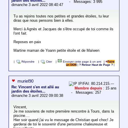
jardin des étoiles...
- Messages: 3 995
dimanche 3 avril 2022 08:40:47
Tu as rejoins toutes nos petites et grandes étoiles, tu leur
diras que nous pensons bien à elles.
Merci à Agnès et Jacques de s'être occupé de toi comme ils
l'ont fait.
Reposes en paix
Martine maman de Yoann petite étoile et de Maïwen
|
Répondre
|
Citer
|
Envoyer cette page à un ami
|
Faire
un DON
|
? Retour Haut de Page ?
|
muriel90
IP/FAI: 80.214.215.---
Re: Vincent s'en est allé au
Membre depuis
: 15 ans
jardin des étoiles...
- Messages: 257
dimanche 3 avril 2022 09:00:38
Vincent,
Je me souviens de notre première rencontre à Tours, dans la
piscine....
Hier soir quand j'ai vu le message de Christian quel choc! Je
garderai de toi le souvenir d'une personne chaleureuse et