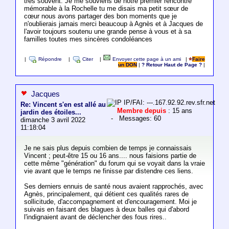
très souvent. Je me souviens de notre premier rencontre
mémorable à la Rochelle tu me disais ma petit sœur de
cœur nous avons partager des bon moments que je
n'oublierais jamais merci beaucoup à Agnès et à Jacques de
l'avoir toujours soutenu une grande pense à vous et à sa
familles toutes mes sincères condoléances
|
Répondre
|
Citer
|
Envoyer cette page à un ami
|
Faire
un DON
|
? Retour Haut de Page ?
|
Jacques
IP/FAI: ---.167.92.92.rev.sfr.net
Re: Vincent s'en est allé au
Membre depuis
: 15 ans
jardin des étoiles...
- Messages: 60
dimanche 3 avril 2022
11:18:04
Je ne sais plus depuis combien de temps je connaissais
Vincent ; peut-être 15 ou 16 ans.... nous faisions partie de
cette même "génération" du forum qui se voyait dans la vraie
vie avant que le temps ne finisse par distendre ces liens.
Ses derniers ennuis de santé nous avaient rapprochés, avec
Agnès, principalement, qui détient ces qualités rares de
sollicitude, d'accompagnement et d'encouragement. Moi je
suivais en faisant des blagues à deux balles qui d'abord
l'indignaient avant de déclencher des fous rires..