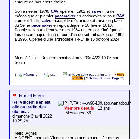
entouré de nos chers étoiles.
Sonia née en 1978.
CAV
opéré en 1982 et
valve
mitrale
mécanique et premier
pacemaker
en endocavitaire pour
BAV
complet 1985,
valve
tricuspide mécanique et mise en place
du 5ème
pacemaker
en épicardique le 20 février 2013.
Double scoliose découverte en 1984 traitée par Kiné (que je
fais encore aujourd'hui) et port d'un corset milhaukee de 1988
à 1996. Opérée d’une arthrodèse T4-L4 le 15 octobre 2024
Modifié 1 fois. Dernière modification le 03/04/22 10:05 par
Sonia.
|
Répondre
|
Citer
|
Envoyer cette page à un ami
|
Faire
un DON
|
? Retour Haut de Page ?
|
laurie&louan
Re: Vincent s'en est
IP/FAI: ---.w90-109.abo.wanadoo.fr
allé au jardin des
Membre depuis
: 12 ans
étoiles...
- Messages: 36
dimanche 3 avril 2022
10:39:25
Merci Agnès
VINCENT, mon ptit Vincent, mon grand biquet... Je me ss