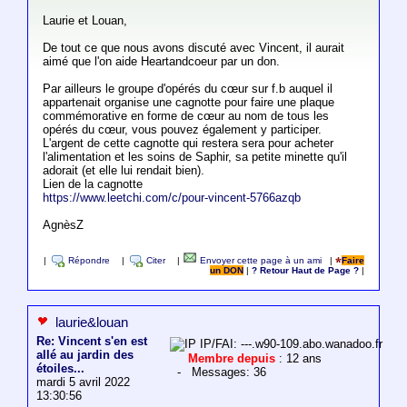
Laurie et Louan,
De tout ce que nous avons discuté avec Vincent, il aurait
aimé que l'on aide Heartandcoeur par un don.
Par ailleurs le groupe d'opérés du cœur sur f.b auquel il
appartenait organise une cagnotte pour faire une plaque
commémorative en forme de cœur au nom de tous les
opérés du cœur, vous pouvez également y participer.
L'argent de cette cagnotte qui restera sera pour acheter
l'alimentation et les soins de Saphir, sa petite minette qu'il
adorait (et elle lui rendait bien).
Lien de la cagnotte
https://www.leetchi.com/c/pour-vincent-5766azqb
AgnèsZ
|
Répondre
|
Citer
|
Envoyer cette page à un ami
|
Faire
un DON
|
? Retour Haut de Page ?
|
laurie&louan
Re: Vincent s'en est
IP/FAI: ---.w90-109.abo.wanadoo.fr
allé au jardin des
Membre depuis
: 12 ans
étoiles...
- Messages: 36
mardi 5 avril 2022
13:30:56