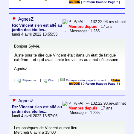
un DON
|
? Retour Haut de Page ?
|
AgnesZ
IP/FAI: ---.132.22.93.rev.sfr.net
Re: Vincent s'en est allé au
Membre depuis
: 17 ans
jardin des étoiles...
- Messages: 1 235
lundi 4 avril 2022 13:55:53
Bonjour Sylvie,
Juste pour te dire que Vincent était dans un état de fatigue
extrême....et qu'il avait limité les visites au strict nécessaire.
AgnèsZ
|
Répondre
|
Citer
|
Envoyer cette page à un ami
|
Faire
un DON
|
? Retour Haut de Page ?
|
AgnesZ
IP/FAI: ---.132.22.93.rev.sfr.net
Re: Vincent s'en est allé au
Membre depuis
: 17 ans
jardin des étoiles...
- Messages: 1 235
lundi 4 avril 2022 13:57:05
Les obsèques de Vincent auront lieu
Mercredi 6 avril à 15h00