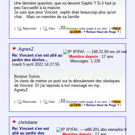
Une dernière question, que va devenir Saphir ? Si il faut je
peu l'accueillir à la maison.
Je sais que pour Vincent, saphir était beaucoup plus qu'un
chat... Mais un membre de sa famille
|
Répondre
|
Citer
|
Envoyer cette page à un ami
|
Faire
un DON
|
? Retour Haut de Page ?
|
AgnesZ
IP/FAI: ---.148.22.93.rev.sfr.net
Re: Vincent s'en est allé au
Membre depuis
: 17 ans
jardin des étoiles...
- Messages: 1 235
mardi 5 avril 2022 14:27:55
Bonjour Sylvie,
Je viens de mettre un post sur le déroulement des obsèques
de Vincent. Et j'ai répondu à ton message en mp.
AgnèsZ
|
Répondre
|
Citer
|
Envoyer cette page à un ami
|
Faire
un DON
|
? Retour Haut de Page ?
|
christiane
Re: Vincent s'en est
IP/FAI: ---.w86-201.abo.wanadoo.fr
allé au jardin des
Membre depuis
: 17 ans