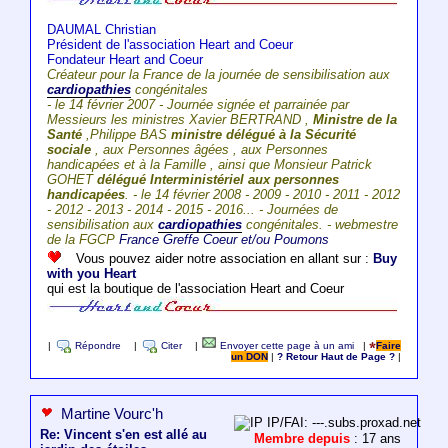
DAUMAL Christian
Président de l'association Heart and Coeur
Fondateur Heart and Coeur
Créateur pour la France de la journée de sensibilisation aux
cardiopathies
congénitales
- le 14 février 2007 - Journée signée et parrainée par
Messieurs les ministres Xavier BERTRAND ,
Ministre de la
Santé
,Philippe BAS
ministre délégué à la Sécurité
sociale
, aux Personnes âgées , aux Personnes
handicapées et à la Famille , ainsi que Monsieur Patrick
GOHET
délégué Interministériel aux personnes
handicapées
. - le 14 février 2008 - 2009 - 2010 - 2011 - 2012
- 2012 - 2013 - 2014 - 2015 - 2016... - Journées de
sensibilisation aux
cardiopathies
congénitales. - webmestre
de la FGCP
France Greffe Coeur et/ou Poumons
Vous pouvez aider notre association en allant sur :
Buy
with you Heart
qui est la boutique de l'association Heart and Coeur
|
Répondre
|
Citer
|
Envoyer cette page à un ami
|
Faire
un DON
|
? Retour Haut de Page ?
|
Martine Vourc'h
IP/FAI: ---.subs.proxad.net
Re: Vincent s'en est allé au
Membre depuis
: 17 ans