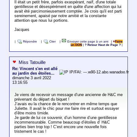
Il était un petit frère, parfois exaspérant, naïf, d'une totale
gentillesse et désespérément en quête d'une affection qui lui
avait été parcimonieusement comptée. Je crois qu'il est parti
sereinement, apaisé par notre amitié et la constante
attention que nous lui portions.
Jacques
|
Répondre
|
Citer
|
Envoyer cette page à un ami
|
Faire
un DON
|
? Retour Haut de Page ?
|
Miss Tatouille
Re: Vincent s'en est allé
IP/FAI: ---.w90-12.abo.wanadoo.fr
au jardin des étoiles...
dimanche 3 avril 2022
13:16:55
Je viens de recevoir un message d’une ancienne de H&C me
prévenant du départ du biquet !
J’avais eu la chance de le rencontrer en même temps que
Juliette. Il avait le chic pour me faire rire et surtout essayer
d’être moins timide.
Je garde de lui ce souvenir, d’un homme d’une gentillesse
incommensurable. Comme beaucoup d’étoiles d’ H&C
parties bien trop top ! C’est encore une nouvelle fois
tristement le cas !