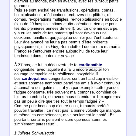
d’arriver au monde, bien en avance, avec tes 875tout petits
grammes…
Puis se sont enchaînés transfusions, opérations, comas,
hospitalisations, rééducations, entraves des plâtres, re-
comas, ré-opérations multiples, ré-hospitalisasions en boucle
(plus de 20 hospitalisations et dix opérations rien que pour
tes dix premières années de vie !). Sur ce chemin escarpé, il
y a eu les amis de tes parents qui sont devenus une
deuxième famille et qui, jusqu’au dernier jour t’ont soutenu.
Leur âge avancé ne leur a pas permis d’être présents
physiquement, mais Guy, Bernadette, Lucette et « maman »
Françoise t’entourent encore aujourd’hui de toute leur
tendresse dans ce dernier voyage.
À 37 ans, ce fut la découverte de ta
cardiopathie
congénitale, avec laquelle il a fallu encore adapter ton
courage incroyable et ta résilience inoxydable !!
Les
cardiopathies
congénitales sont un handicap invisible
et nous sommes nombreux parmi tes amis à avoir connu ou
à connaître ces galères… : il y a par exemple cette grande
fatigue constante, très souvent mal comprise, combien de
fois as-tu entendu, ou avons-nous entendu : « T’exagérerais
pas un peu à dire que t’es tout le temps fatigué ? »
Comme pour beaucoup d’entre nous, tu aurais préféré
pouvoir travailler ; ce n’est pas la bonne volonté qui manque,
ni même les compétences, mais seulement la santé ! Et
pourtant, certains pensent encore que nous sommes
simplement paresseux…
1 Juliette Schweisguth