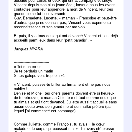
absolue pour celles et ceux qui ont accompagné et choyé
Vincent depuis son plus jeune âge ; lorsque nous les avons
contactés pour leur apprendre la mort de Vincent, leur très
grande peine fut bouleversante.
Guy, Bernadette, Lucette, « maman » Françoise et peut-être
d’autres que je ne connais pas, Vincent vous exprime sa
reconnaissance et son amour par ma voix.
Et puis, il y a tous ceux qui ont devancé Vincent et l’ont déjà
accueilli parmi eux dans leur "petit paradis". »
Jacques MYARA
------------------------------
« Toi mon cœur
Je te perdrais un matin
Si tes galops vont trop loin »1
« Vincent, puisses-tu briller au firmament et ne pas nous
oublier !
Denise et Michel, tes chers parents doivent être si heureux
de te retrouver, « maman Colette » et tout comme ceux que
tu aimais et qui t’ont devancé. Juliette aussi t’accueille sans
aucun doute avec son grand rire et son haïku préféré (par
lequel j’ai commencé cet hommage).
Comme Juliette, comme François, tu avais « le cœur
malade et le corps qui poussait mal ». Tu avais été pressé