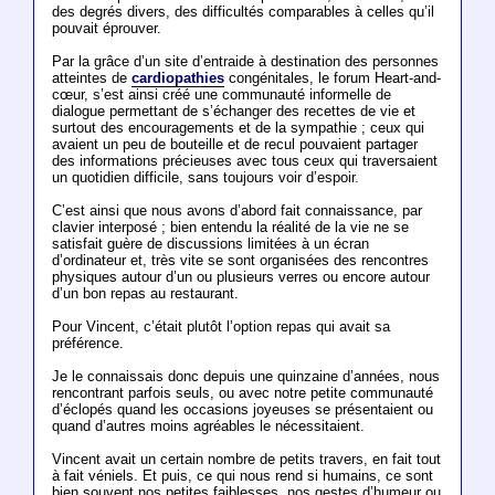
des degrés divers, des difficultés comparables à celles qu’il
pouvait éprouver.
Par la grâce d’un site d’entraide à destination des personnes
atteintes de
cardiopathies
congénitales, le forum Heart-and-
cœur, s’est ainsi créé une communauté informelle de
dialogue permettant de s’échanger des recettes de vie et
surtout des encouragements et de la sympathie ; ceux qui
avaient un peu de bouteille et de recul pouvaient partager
des informations précieuses avec tous ceux qui traversaient
un quotidien difficile, sans toujours voir d’espoir.
C’est ainsi que nous avons d’abord fait connaissance, par
clavier interposé ; bien entendu la réalité de la vie ne se
satisfait guère de discussions limitées à un écran
d’ordinateur et, très vite se sont organisées des rencontres
physiques autour d’un ou plusieurs verres ou encore autour
d’un bon repas au restaurant.
Pour Vincent, c’était plutôt l’option repas qui avait sa
préférence.
Je le connaissais donc depuis une quinzaine d’années, nous
rencontrant parfois seuls, ou avec notre petite communauté
d’éclopés quand les occasions joyeuses se présentaient ou
quand d’autres moins agréables le nécessitaient.
Vincent avait un certain nombre de petits travers, en fait tout
à fait véniels. Et puis, ce qui nous rend si humains, ce sont
bien souvent nos petites faiblesses, nos gestes d’humeur ou