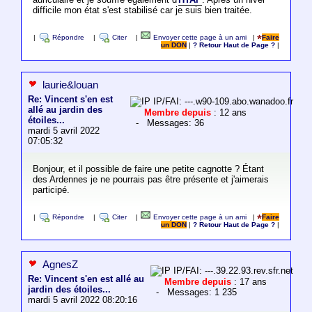
difficile mon état s'est stabilisé car je suis bien traitée.
|
Répondre
|
Citer
|
Envoyer cette page à un ami
|
Faire
un DON
|
? Retour Haut de Page ?
|
laurie&louan
Re: Vincent s'en est
IP/FAI: ---.w90-109.abo.wanadoo.fr
allé au jardin des
Membre depuis
: 12 ans
étoiles...
- Messages: 36
mardi 5 avril 2022
07:05:32
Bonjour, et il possible de faire une petite cagnotte ? Étant
des Ardennes je ne pourrais pas être présente et j'aimerais
participé.
|
Répondre
|
Citer
|
Envoyer cette page à un ami
|
Faire
un DON
|
? Retour Haut de Page ?
|
AgnesZ
IP/FAI: ---.39.22.93.rev.sfr.net
Re: Vincent s'en est allé au
Membre depuis
: 17 ans
jardin des étoiles...
- Messages: 1 235
mardi 5 avril 2022 08:20:16