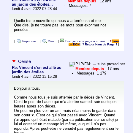
Membre depuis
: 12 ans
au jardin des étoiles...
- Messages: 7
lundi 4 avril 2022 07:28:44
Quelle triste nouvelle qui nous a atterrée isa et moi.
Que dire, je ne trouve pas les mots pour exprimer nos
pensées.
|
Répondre
|
Citer
|
Envoyer cette page à un ami
|
Faire
un DON
|
? Retour Haut de Page ?
|
Cerise
IP/FAI: ---.subs.proxad.net
Re: Vincent s'en est allé au
Membre depuis
: 17 ans
jardin des étoiles...
- Messages: 1 179
lundi 4 avril 2022 13:15:28
Bonjour à tous,
Comme nous tous je suis atterrée par le décès de Vincent.
C’est le post de Laurie qui m’a alertée samedi soir quelques
heures après son décès.
On peut ne plus voir un ami mais néanmoins le garder dans
son cœur ♥️. C’est ce qui s’est passé avec Vincent. Quand
j’ai appris qu’il était malade (par sa publication sur ce site) je
lui ai adressé un message ici même, auquel il n’a pas
répondu. Après peut-être ne venait-il pas régulièrement sur le
forum