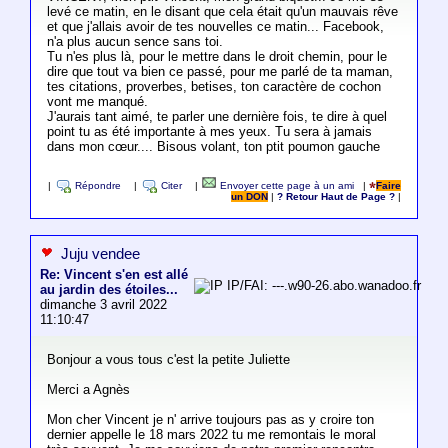
levé ce matin, en le disant que cela était qu'un mauvais rêve
et que j'allais avoir de tes nouvelles ce matin... Facebook,
n'a plus aucun sence sans toi.
Tu n'es plus là, pour le mettre dans le droit chemin, pour le
dire que tout va bien ce passé, pour me parlé de ta maman,
tes citations, proverbes, betises, ton caractère de cochon
vont me manqué.
J'aurais tant aimé, te parler une dernière fois, te dire à quel
point tu as été importante à mes yeux. Tu sera à jamais
dans mon cœur.... Bisous volant, ton ptit poumon gauche
|
Répondre
|
Citer
|
Envoyer cette page à un ami
|
Faire
un DON
|
? Retour Haut de Page ?
|
Juju vendee
Re: Vincent s'en est allé
IP/FAI: ---.w90-26.abo.wanadoo.fr
au jardin des étoiles...
dimanche 3 avril 2022
11:10:47
Bonjour a vous tous c'est la petite Juliette
Merci a Agnès
Mon cher Vincent je n' arrive toujours pas as y croire ton
dernier appelle le 18 mars 2022 tu me remontais le moral