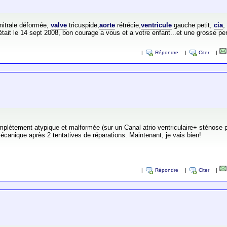
itrale déformée,
valve
tricuspide,
aorte
rétrécie,
ventricule
gauche petit,
cia
,
c était le 14 sept 2008, bon courage a vous et a votre enfant...et une grosse 
|
Répondre
|
Citer
|
plètement atypique et malformée (sur un Canal atrio ventriculaire+ sténose p
canique après 2 tentatives de réparations. Maintenant, je vais bien!
|
Répondre
|
Citer
|