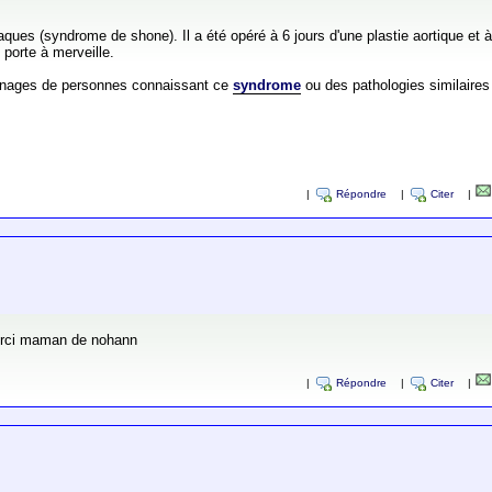
ues (syndrome de shone). Il a été opéré à 6 jours d'une plastie aortique et
porte à merveille.
gnages de personnes connaissant ce
syndrome
ou des pathologies similaires
|
Répondre
|
Citer
|
rci maman de nohann
|
Répondre
|
Citer
|