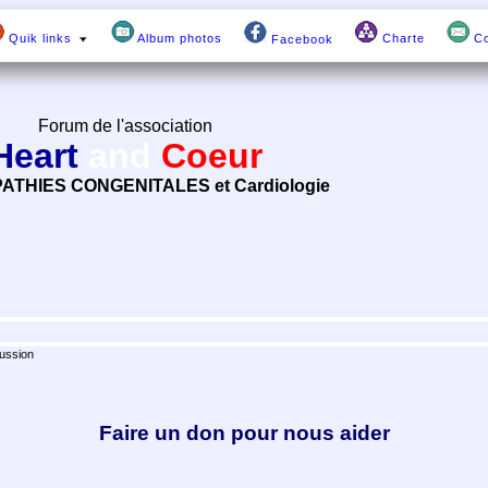
Quik links
Album photos
Charte
Co
Facebook
Forum de l'association
Heart
and
Coeur
ATHIES CONGENITALES et Cardiologie
ussion
Faire un don pour nous aider