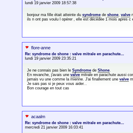
lundi 19 janvier 2009 18:57:38
bonjour ma fille était atteinte du
syndrome
de
shone
,
valve
m
ils n ont pas voulu l opérer , elle est décédée 1 mois apres 
flore-anne
Re: syndrome de shone : valve mitrale en parachute...
lundi 19 janvier 2009 23:35:21
Je ne connais pas bien le
Syndrome
de
Shone
.
En revanche, j'avais une
valve
mitrale en parachute aussi com
jamais vu une comme la mienne. J'ai finallement une
valve
mé
Je sais pas si je peux vous aider...
Bon courage en tout cas
acaalm
Re: syndrome de shone : valve mitrale en parachute...
mercredi 21 janvier 2009 16:03:41