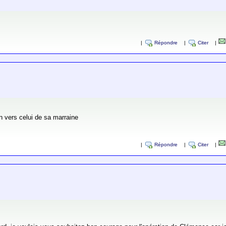
|
Répondre
|
Citer
|
en vers celui de sa marraine
|
Répondre
|
Citer
|