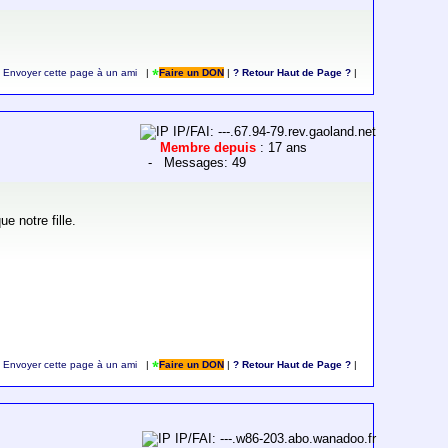
Envoyer cette page à un ami
|
Faire un DON
|
? Retour Haut de Page ?
|
IP/FAI: ---.67.94-79.rev.gaoland.net
Membre depuis
: 17 ans
- Messages: 49
e notre fille.
Envoyer cette page à un ami
|
Faire un DON
|
? Retour Haut de Page ?
|
IP/FAI: ---.w86-203.abo.wanadoo.fr