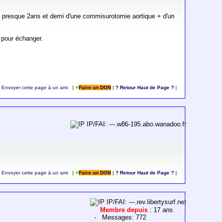
 à presque 2ans et demi d'une commisurotomie aortique + d'un
 pour échanger.
Envoyer cette page à un ami
|
Faire un DON
|
? Retour Haut de Page ?
|
IP/FAI: ---.w86-195.abo.wanadoo.fr
Envoyer cette page à un ami
|
Faire un DON
|
? Retour Haut de Page ?
|
IP/FAI: ---.rev.libertysurf.net
Membre depuis
: 17 ans
- Messages: 772