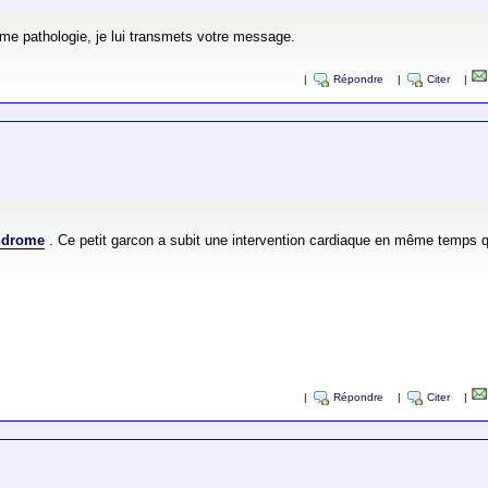
même pathologie, je lui transmets votre message.
|
Répondre
|
Citer
|
ndrome
. Ce petit garcon a subit une intervention cardiaque en même temps qu
|
Répondre
|
Citer
|