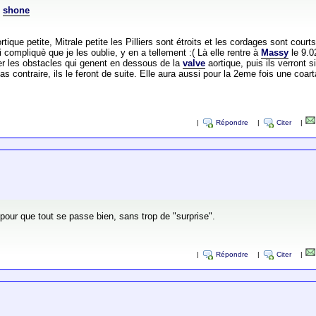
e
shone
tique petite, Mitrale petite les Pilliers sont étroits et les cordages sont court
compliquè que je les oublie, y en a tellement :( Là elle rentre à
Massy
le 9.0
lever les obstacles qui genent en dessous de la
valve
aortique, puis ils verront 
 contraire, ils le feront de suite. Elle aura aussi pour la 2eme fois une coarta
|
Répondre
|
Citer
|
our que tout se passe bien, sans trop de "surprise".
|
Répondre
|
Citer
|