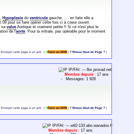
s,
Hypoplasie
du
ventricule
gauche, .... en faite elle a
2.09 pour se faire opérer cette fois ci à coeur ouvert.
si sa
valve
Aortique et vraiment petite !! Si ce n'est plus le
tion de l'
aorte
. Pour la mitrale, pas opérable pour le moment
Envoyer cette page à un ami
|
Faire un DON
|
? Retour Haut de Page ?
|
IP/FAI: ---.fbx.proxad.net
Membre depuis
: 17 ans
- Messages: 1 928
Envoyer cette page à un ami
|
Faire un DON
|
? Retour Haut de Page ?
|
IP/FAI: ---.w92-133.abo.wanadoo.fr
Membre depuis
: 17 ans