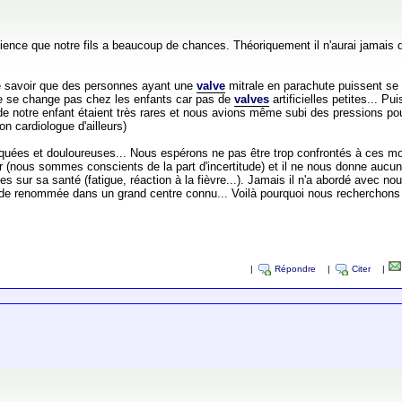
ience que notre fils a beaucoup de chances. Théoriquement il n'aurai jamais
de savoir que des personnes ayant une
valve
mitrale en parachute puissent se f
ne se change pas chez les enfants car pas de
valves
artificielles petites... P
e notre enfant étaient très rares et nous avions même subi des pressions pou 
n cardiologue d'ailleurs)
quées et douloureuses... Nous espérons ne pas être trop confrontés à ces mom
 (nous sommes conscients de la part d'incertitude) et il ne nous donne aucun
ces sur sa santé (fatigue, réaction à la fièvre...). Jamais il n'a abordé avec n
rande renommée dans un grand centre connu... Voilà pourquoi nous rechercho
|
Répondre
|
Citer
|