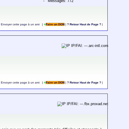
- Messages: 772
Envoyer cette page à un ami
|
Faire un DON
|
? Retour Haut de Page ?
|
IP/FAI: ---.arc-intl.com
Envoyer cette page à un ami
|
Faire un DON
|
? Retour Haut de Page ?
|
IP/FAI: ---.fbx.proxad.net