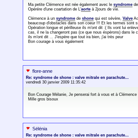
Ma petite Clémence est née également avec le
syndrome
d
Opérére d'une coartation de L'
aorte
à 2jours de vie.
Clémence à un
syndrome
de
shone
qui est sévère,
Valve
Aor
beaucoup d'obstacles dans son coeur !!! Et les termes sont si 
Opération longue et périlleuse ils m'ont dit :( Ils vont lui en
cas, il ne la changeront pas (ce que nous éspèrons) dans le cas
ils m'ont dit ... J'espère que tout ira bien, j'ai très peur
Bon courage à vous également
flore-anne
Re: syndrome de shone : valve mitrale en parachute...
vendredi 30 janvier 2009 11:35:42
Bon Courage Mélanie, Je penserai fort à vous et à Clémence p
Mille gros bisoux
Sélénia
Re: syndrome de shone : valve mitrale en parachute...