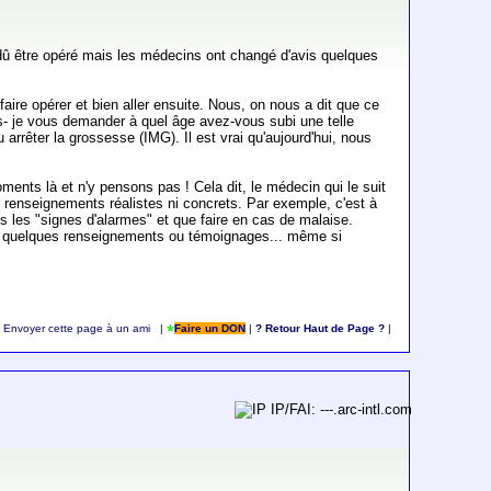
 dû être opéré mais les médecins ont changé d'avis quelques
aire opérer et bien aller ensuite. Nous, on nous a dit que ce
uis- je vous demander à quel âge avez-vous subi une telle
arrêter la grossesse (IMG). Il est vrai qu'aujourd'hui, nous
ents là et n'y pensons pas ! Cela dit, le médecin qui le suit
 renseignements réalistes ni concrets. Par exemple, c'est à
ous les "signes d'alarmes" et que faire en cas de malaise.
ns quelques renseignements ou témoignages... même si
Envoyer cette page à un ami
|
Faire un DON
|
? Retour Haut de Page ?
|
IP/FAI: ---.arc-intl.com