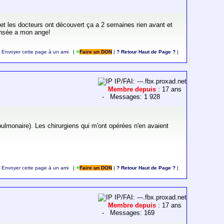
 et les docteurs ont découvert ça a 2 semaines rien avant et
pensée a mon ange!
Envoyer cette page à un ami
|
Faire un DON
|
? Retour Haut de Page ?
|
IP/FAI: ---.fbx.proxad.net
Membre depuis
: 17 ans
- Messages: 1 928
ulmonaire). Les chirurgiens qui m'ont opérées n'en avaient
Envoyer cette page à un ami
|
Faire un DON
|
? Retour Haut de Page ?
|
IP/FAI: ---.fbx.proxad.net
Membre depuis
: 17 ans
- Messages: 169