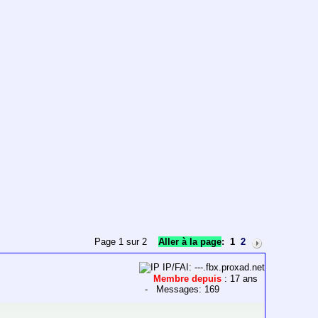
Page 1 sur 2
Aller à la page
:
1
2
IP/FAI: ---.fbx.proxad.net
Membre depuis
: 17 ans
- Messages: 169