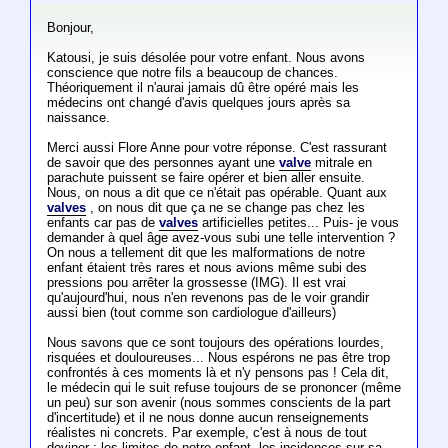
Bonjour,
Katousi, je suis désolée pour votre enfant. Nous avons
conscience que notre fils a beaucoup de chances.
Théoriquement il n'aurai jamais dû être opéré mais les
médecins ont changé d'avis quelques jours après sa
naissance.
Merci aussi Flore Anne pour votre réponse. C'est rassurant
de savoir que des personnes ayant une
valve
mitrale en
parachute puissent se faire opérer et bien aller ensuite.
Nous, on nous a dit que ce n'était pas opérable. Quant aux
valves
, on nous dit que ça ne se change pas chez les
enfants car pas de
valves
artificielles petites... Puis- je vous
demander à quel âge avez-vous subi une telle intervention ?
On nous a tellement dit que les malformations de notre
enfant étaient très rares et nous avions même subi des
pressions pou arrêter la grossesse (IMG). Il est vrai
qu'aujourd'hui, nous n'en revenons pas de le voir grandir
aussi bien (tout comme son cardiologue d'ailleurs)
Nous savons que ce sont toujours des opérations lourdes,
risquées et douloureuses... Nous espérons ne pas être trop
confrontés à ces moments là et n'y pensons pas ! Cela dit,
le médecin qui le suit refuse toujours de se prononcer (même
un peu) sur son avenir (nous sommes conscients de la part
d'incertitude) et il ne nous donne aucun renseignements
réalistes ni concrets. Par exemple, c'est à nous de tout
deviner : les limites de notre enfant, les incidences sur sa