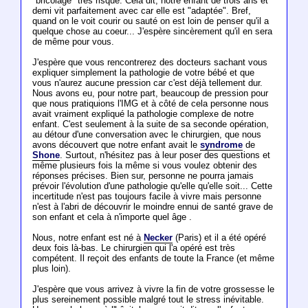
"bricolage" très risqué. Cela dit, notre enfant de trois ans et
demi vit parfaitement avec car elle est "adaptée". Bref,
quand on le voit courir ou sauté on est loin de penser qu'il a
quelque chose au coeur... J'espère sincèrement qu'il en sera
de même pour vous.
J'espère que vous rencontrerez des docteurs sachant vous
expliquer simplement la pathologie de votre bébé et que
vous n'aurez aucune pression car c'est déjà tellement dur.
Nous avons eu, pour notre part, beaucoup de pression pour
que nous pratiquions l'IMG et à côté de cela personne nous
avait vraiment expliqué la pathologie complexe de notre
enfant. C'est seulement à la suite de sa seconde opération,
au détour d'une conversation avec le chirurgien, que nous
avons découvert que notre enfant avait le
syndrome
de
Shone
. Surtout, n'hésitez pas à leur poser des questions et
même plusieurs fois la même si vous voulez obtenir des
réponses précises. Bien sur, personne ne pourra jamais
prévoir l'évolution d'une pathologie qu'elle qu'elle soit... Cette
incertitude n'est pas toujours facile à vivre mais personne
n'est à l'abri de découvrir le moindre ennui de santé grave de
son enfant et cela à n'importe quel âge .
Nous, notre enfant est né à
Necker
(Paris) et il a été opéré
deux fois là-bas. Le chirurgien qui l'a opéré est très
compétent. Il reçoit des enfants de toute la France (et même
plus loin).
J'espère que vous arrivez à vivre la fin de votre grossesse le
plus sereinement possible malgré tout le stress inévitable.