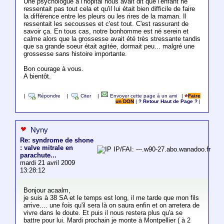
Une psychologue à l'hôpital nous avait dit que l'enfant ne
ressentait pas tout cela et qu'il lui était bien difficile de faire
la différence entre les pleurs ou les rires de la maman. Il
ressentait les secousses et c'est tout. C'est rassurant de
savoir ça. En tous cas, notre bonhomme est né serein et
calme alors que la grossesse avait été très stressante tandis
que sa grande soeur était agitée, dormait peu... malgré une
grossesse sans histoire importante.
Bon courage à vous.
A bientôt.
|
Répondre
|
Citer
|
Envoyer cette page à un ami
|
Faire
un DON
|
? Retour Haut de Page ?
|
Nyny
Re: syndrome de shone
: valve mitrale en
IP/FAI: ---.w90-27.abo.wanadoo.fr
parachute...
mardi 21 avril 2009
13:28:12
Bonjour acaalm,
je suis à 38 SA et le temps est long, il me tarde que mon fils
arrive.... une fois qu'il sera là on saura enfin et on arretera de
vivre dans le doute. Et puis il nous restera plus qu'a se
battre pour lui. Mardi prochain je monte à Montpellier ( à 2