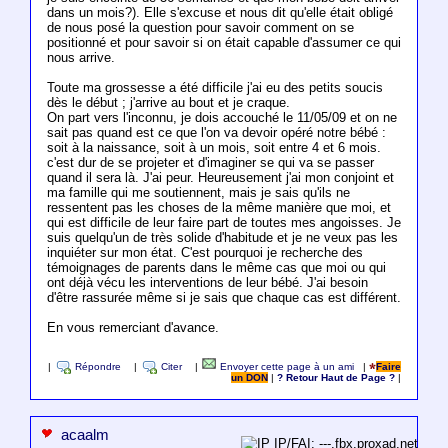
dans un mois?). Elle s'excuse et nous dit qu'elle était obligé
de nous posé la question pour savoir comment on se
positionné et pour savoir si on était capable d'assumer ce qui
nous arrive.
Toute ma grossesse a été difficile j'ai eu des petits soucis
dès le début ; j'arrive au bout et je craque.
On part vers l'inconnu, je dois accouché le 11/05/09 et on ne
sait pas quand est ce que l'on va devoir opéré notre bébé :
soit à la naissance, soit à un mois, soit entre 4 et 6 mois.
c'est dur de se projeter et d'imaginer se qui va se passer
quand il sera là. J'ai peur. Heureusement j'ai mon conjoint et
ma famille qui me soutiennent, mais je sais qu'ils ne
ressentent pas les choses de la même manière que moi, et
qui est difficile de leur faire part de toutes mes angoisses. Je
suis quelqu'un de très solide d'habitude et je ne veux pas les
inquiéter sur mon état. C'est pourquoi je recherche des
témoignages de parents dans le même cas que moi ou qui
ont déjà vécu les interventions de leur bébé. J'ai besoin
d'être rassurée même si je sais que chaque cas est différent.
En vous remerciant d'avance.
|
Répondre
|
Citer
|
Envoyer cette page à un ami
|
Faire
un DON
|
? Retour Haut de Page ?
|
acaalm
IP/FAI: ---.fbx.proxad.net