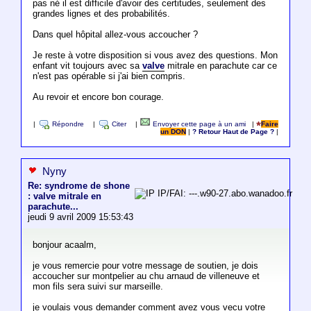
pas né il est difficile d'avoir des certitudes, seulement des
grandes lignes et des probabilités.
Dans quel hôpital allez-vous accoucher ?
Je reste à votre disposition si vous avez des questions. Mon
enfant vit toujours avec sa
valve
mitrale en parachute car ce
n'est pas opérable si j'ai bien compris.
Au revoir et encore bon courage.
|
Répondre
|
Citer
|
Envoyer cette page à un ami
|
Faire
un DON
|
? Retour Haut de Page ?
|
Nyny
Re: syndrome de shone
IP/FAI: ---.w90-27.abo.wanadoo.fr
: valve mitrale en
parachute...
jeudi 9 avril 2009 15:53:43
bonjour acaalm,
je vous remercie pour votre message de soutien, je dois
accoucher sur montpelier au chu arnaud de villeneuve et
mon fils sera suivi sur marseille.
je voulais vous demander comment avez vous vecu votre