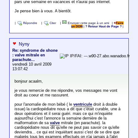
pars une semaine en vacances et n'aurai pas internet.
Je pense bien à vous. A bientôt.
|
Répondre
|
Citer
|
Envoyer cette page à un ami
|
Faire
un DON
|
? Retour Haut de Page ?
|
Nyny
Re: syndrome de shone
: valve mitrale en
IP/FAI: ---.w90-27.abo.wanadoo.fr
parachute...
vendredi 10 avril 2009
13:07:42
bonjour acaalm,
je vous remercie de me répondre, vos messages me vont
droit au coeur et me rassurent.
pour l'anomalie de mon bébé ( le
ventricule
droit à double
issue) la cardiopédiatre nous a dit que c'était curable, une à
deux opérations et il serai guéri. mais ce qui m'inquiète
aujourd'hui c'est l'annonce la semaine dernière de la
malformation de sa
valve
mitrale (en parachute). la
cardiopédiatre nous dit qu'elle ne peut pas savoir ce qu'elle
deviendra... ce qui est inquiétant aussi c'est de se dire que
malgrès tous les examens effectués on n'ai jamais à l'abri