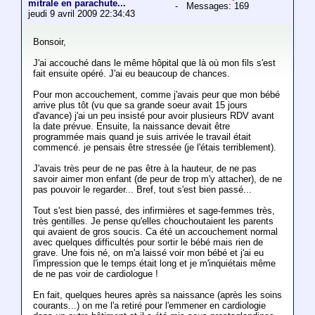
mitrale en parachute...
- Messages: 169
jeudi 9 avril 2009 22:34:43
Bonsoir,
J'ai accouché dans le même hôpital que là où mon fils s'est
fait ensuite opéré. J'ai eu beaucoup de chances.
Pour mon accouchement, comme j'avais peur que mon bébé
arrive plus tôt (vu que sa grande soeur avait 15 jours
d'avance) j'ai un peu insisté pour avoir plusieurs RDV avant
la date prévue. Ensuite, la naissance devait être
programmée mais quand je suis arrivée le travail était
commencé. je pensais être stressée (je l'étais terriblement).
J'avais très peur de ne pas être à la hauteur, de ne pas
savoir aimer mon enfant (de peur de trop m'y attacher), de ne
pas pouvoir le regarder... Bref, tout s'est bien passé...
Tout s'est bien passé, des infirmières et sage-femmes très,
très gentilles. Je pense qu'elles chouchoutaient les parents
qui avaient de gros soucis. Ca été un accouchement normal
avec quelques difficultés pour sortir le bébé mais rien de
grave. Une fois né, on m'a laissé voir mon bébé et j'ai eu
l'impression que le temps était long et je m'inquiétais même
de ne pas voir de cardiologue !
En fait, quelques heures après sa naissance (après les soins
courants...) on me l'a retiré pour l'emmener en cardiologie