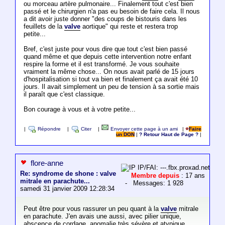
ou morceau artère pulmonaire... Finalement tout c'est bien
passé et le chirurgien n'a pas eu besoin de faire cela. Il nous
a dit avoir juste donner "des coups de bistouris dans les
feuillets de la
valve
aortique" qui reste et restera trop
petite...
Bref, c'est juste pour vous dire que tout c'est bien passé
quand même et que depuis cette intervention notre enfant
respire la forme et il est transformé. Je vous souhaite
vraiment la même chose... On nous avait parlé de 15 jours
d'hospitalisation si tout va bien et finalement ça avait été 10
jours. Il avait simplement un peu de tension à sa sortie mais
il paraît que c'est classique.
Bon courage à vous et à votre petite...
|
Répondre
|
Citer
|
Envoyer cette page à un ami
|
Faire
un DON
|
? Retour Haut de Page ?
|
flore-anne
IP/FAI: ---.fbx.proxad.net
Re: syndrome de shone : valve
Membre depuis
: 17 ans
mitrale en parachute...
- Messages: 1 928
samedi 31 janvier 2009 12:28:34
Peut être pour vous rassurer un peu quant à la
valve
mitrale
en parachute. J'en avais une aussi, avec pilier unique,
abscence de cordage. anomalie très sévère et atypique