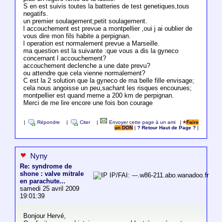
S en est suivis toutes la batteries de test genetiques,tous
negatifs.
un premier soulagement;petit soulagement.
l accouchement est prevue a montpellier ,oui j ai oublier de
vous dire mon fils habite a perpignan.
l operation est normalement prevue a Marseille.
ma question est la suivante :que vous a dis la gyneco
concernant l accouchement?
accouchement declenche a une date prevu?
ou attendre que cela vienne normalement?
C est la 2 solution que la gyneco de ma belle fille envisage;
cela nous angoisse un peu,sachant les risques encourues;
montpellier est quand meme a 200 km de perpignan.
Merci de me lire encore une fois bon courage
|
Répondre
|
Citer
|
Envoyer cette page à un ami
|
Faire
un DON
|
? Retour Haut de Page ?
|
Nyny
Re: syndrome de
shone : valve mitrale
IP/FAI: ---.w86-211.abo.wanadoo.fr
en parachute...
samedi 25 avril 2009
19:01:39
Bonjour Hervé,