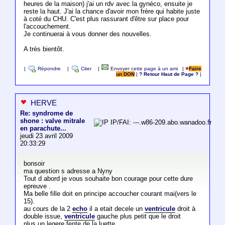
heures de la maison) j'ai un rdv avec la gynéco, ensuite je
reste la haut. J'ai la chance d'avoir mon frère qui habite juste
à coté du CHU. C'est plus rassurant d'être sur place pour
l'accouchement.
Je continuerai à vous donner des nouvelles.
A très bientôt.
|
Répondre
|
Citer
|
Envoyer cette page à un ami
|
Faire
un DON
|
? Retour Haut de Page ?
|
HERVE
Re: syndrome de
shone : valve mitrale
IP/FAI: ---.w86-209.abo.wanadoo.fr
en parachute...
jeudi 23 avril 2009
20:33:29
bonsoir
ma question s adresse a Nyny
Tout d abord je vous souhaite bon courage pour cette dure
epreuve .
Ma belle fille doit en principe accoucher courant mai(vers le
15).
au cours de la 2
echo
il a etait decele un
ventricule
droit à
double issue,
ventricule
gauche plus petit que le droit
plus un legere fente de la luette.