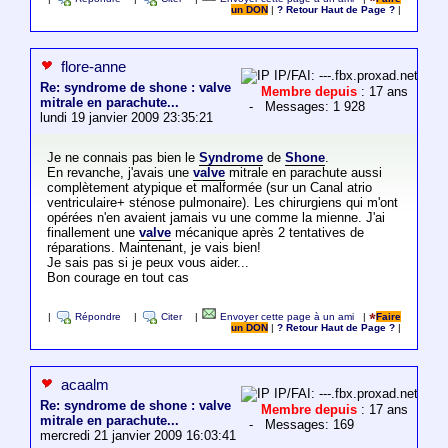
un DON
|
? Retour Haut de Page ?
|
flore-anne
IP/FAI: ---.fbx.proxad.net
Re: syndrome de shone : valve
Membre depuis
: 17 ans
mitrale en parachute...
- Messages: 1 928
lundi 19 janvier 2009 23:35:21
Je ne connais pas bien le
Syndrome
de
Shone
.
En revanche, j'avais une
valve
mitrale en parachute aussi
complètement atypique et malformée (sur un Canal atrio
ventriculaire+ sténose pulmonaire). Les chirurgiens qui m'ont
opérées n'en avaient jamais vu une comme la mienne. J'ai
finallement une
valve
mécanique après 2 tentatives de
réparations. Maintenant, je vais bien!
Je sais pas si je peux vous aider...
Bon courage en tout cas
|
Répondre
|
Citer
|
Envoyer cette page à un ami
|
Faire
un DON
|
? Retour Haut de Page ?
|
acaalm
IP/FAI: ---.fbx.proxad.net
Re: syndrome de shone : valve
Membre depuis
: 17 ans
mitrale en parachute...
- Messages: 169
mercredi 21 janvier 2009 16:03:41