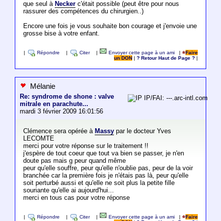
que seul à
Necker
c'était possible (peut être pour nous
rassurer des compétences du chirurgien..)
Encore une fois je vous souhaite bon courage et j'envoie une
grosse bise à votre enfant.
|
Répondre
|
Citer
|
Envoyer cette page à un ami
|
Faire
un DON
|
? Retour Haut de Page ?
|
Mélanie
Re: syndrome de shone : valve
IP/FAI: ---.arc-intl.com
mitrale en parachute...
mardi 3 février 2009 16:01:56
Clémence sera opérée à
Massy
par le docteur Yves
LECOMTE
merci pour votre réponse sur le traitement !!
j'espère de tout coeur que tout va bien se passer, je n'en
doute pas mais g peur quand même
peur qu'elle souffre, peur qu'elle n'oublie pas, peur de la voir
branchée car la première fois je n'étais pas là, peur qu'elle
soit perturbé aussi et qu'elle ne soit plus la petite fille
souriante qu'elle ai aujourd'hui...
merci en tous cas pour votre réponse
|
Répondre
|
Citer
|
Envoyer cette page à un ami
|
Faire