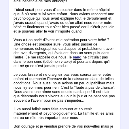
ainsi bénéficié de mes anticorps.
L'idéal serait pour vous d'accoucher dans le même hôpital
que là où sera suivi votre enfant. Nous avions rencontré une
psychologue qui nous avait expliqué tout le déroulement et
j'avais craqué quand j'avais su qu'on allait nous retirer notre
bébé et finalement tout s'est bien passé car il n'était pas loin
et je pouvais aller le voir n'importe quand.
Vous a-t-on parlé d'éventuelle opération pour votre bébé ?
Une chose est presque sure, vous allez passer de
nombreuses échographies cardiaques et probablement avoir
des avis divergents, qui évoluent dans un sens puis dans
l'autre. Je me rappelle que nous, le
sang
ne circulait pas
dans le bon sens (bébé non viable) et pourtant depuis qu'il
est né ça ne s'est jamais produit.
Je vous laisse et ne craignez pas vous saurez aimer votre
enfant et surmonter l'épreuve de la naissance dans de telles
conditions. Nous aussi nous avions un peu culpabiliser mais
nous n'y sommes pour rien. C'est la "faute à pas de chance".
Nous avons une aînée sans soucis cardiaque ! Il est clair
que désormais nous vivons au jour le jour et ne pensons pas
souvent à l'avenir pour ne pas s'inquiéter...
Il va aussi falloir vous faire entourer et soutenir
matériellement et psychologiquement. La famille et les amis
ont eu un rôle très important pour nous.
Bon courage et je viendrai prendre de vos nouvelles mais je