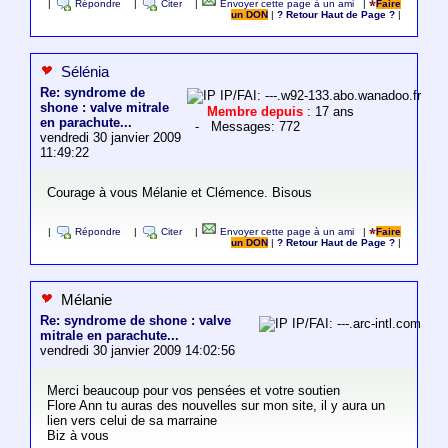
|
Répondre
|
Citer
|
Envoyer cette page à un ami
|
Faire
un DON
|
? Retour Haut de Page ?
|
Sélénia
Re: syndrome de
IP/FAI: ---.w92-133.abo.wanadoo.fr
shone : valve mitrale
Membre depuis
: 17 ans
en parachute...
- Messages: 772
vendredi 30 janvier 2009
11:49:22
Courage à vous Mélanie et Clémence. Bisous
|
Répondre
|
Citer
|
Envoyer cette page à un ami
|
Faire
un DON
|
? Retour Haut de Page ?
|
Mélanie
Re: syndrome de shone : valve
IP/FAI: ---.arc-intl.com
mitrale en parachute...
vendredi 30 janvier 2009 14:02:56
Merci beaucoup pour vos pensées et votre soutien
Flore Ann tu auras des nouvelles sur mon site, il y aura un
lien vers celui de sa marraine
Biz à vous