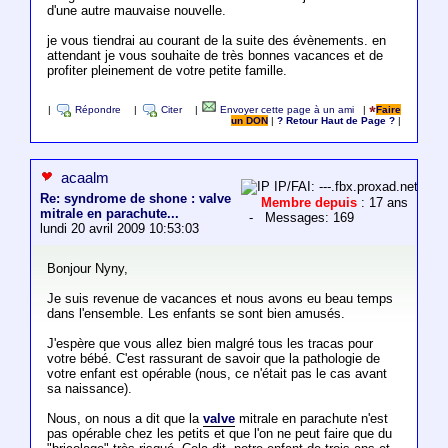
d'une autre mauvaise nouvelle.
je vous tiendrai au courant de la suite des évènements. en
attendant je vous souhaite de très bonnes vacances et de
profiter pleinement de votre petite famille.
|
Répondre
|
Citer
|
Envoyer cette page à un ami
|
Faire
un DON
|
? Retour Haut de Page ?
|
acaalm
IP/FAI: ---.fbx.proxad.net
Re: syndrome de shone : valve
Membre depuis
: 17 ans
mitrale en parachute...
- Messages: 169
lundi 20 avril 2009 10:53:03
Bonjour Nyny,
Je suis revenue de vacances et nous avons eu beau temps
dans l'ensemble. Les enfants se sont bien amusés.
J'espère que vous allez bien malgré tous les tracas pour
votre bébé. C'est rassurant de savoir que la pathologie de
votre enfant est opérable (nous, ce n'était pas le cas avant
sa naissance).
Nous, on nous a dit que la
valve
mitrale en parachute n'est
pas opérable chez les petits et que l'on ne peut faire que du