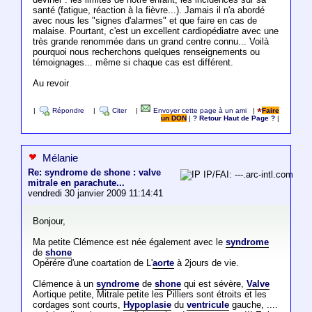
santé (fatigue, réaction à la fièvre...). Jamais il n'a abordé
avec nous les "signes d'alarmes" et que faire en cas de
malaise. Pourtant, c'est un excellent cardiopédiatre avec une
très grande renommée dans un grand centre connu... Voilà
pourquoi nous recherchons quelques renseignements ou
témoignages... même si chaque cas est différent.
Au revoir
|
Répondre
|
Citer
|
Envoyer cette page à un ami
|
Faire
un DON
|
? Retour Haut de Page ?
|
Mélanie
Re: syndrome de shone : valve
IP/FAI: ---.arc-intl.com
mitrale en parachute...
vendredi 30 janvier 2009 11:14:41
Bonjour,
Ma petite Clémence est née également avec le
syndrome
de
shone
Opérére d'une coartation de L'
aorte
à 2jours de vie.
Clémence à un
syndrome
de
shone
qui est sévère,
Valve
Aortique petite, Mitrale petite les Pilliers sont étroits et les
cordages sont courts,
Hypoplasie
du
ventricule
gauche, ....