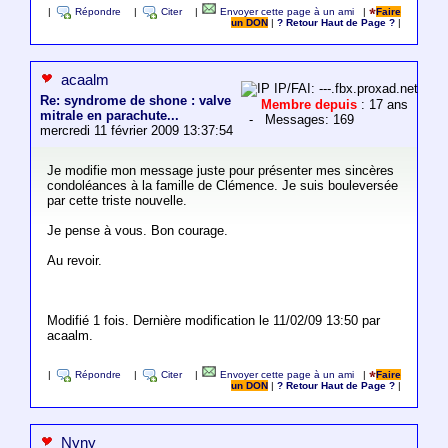
|
Répondre
|
Citer
|
Envoyer cette page à un ami
|
Faire
un DON
|
? Retour Haut de Page ?
|
acaalm
IP/FAI: ---.fbx.proxad.net
Re: syndrome de shone : valve
Membre depuis
: 17 ans
mitrale en parachute...
- Messages: 169
mercredi 11 février 2009 13:37:54
Je modifie mon message juste pour présenter mes sincères
condoléances à la famille de Clémence. Je suis bouleversée
par cette triste nouvelle.
Je pense à vous. Bon courage.
Au revoir.
Modifié 1 fois. Dernière modification le 11/02/09 13:50 par
acaalm.
|
Répondre
|
Citer
|
Envoyer cette page à un ami
|
Faire
un DON
|
? Retour Haut de Page ?
|
Nyny