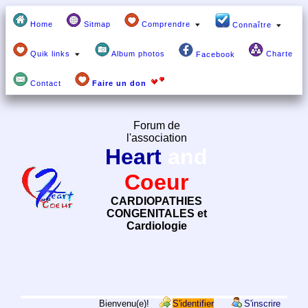
Home
Sitmap
Comprendre
Connaître
Quik links
Album photos
Charte
Facebook
Contact
Faire un don
Forum de
l'association
Heart
and
Coeur
CARDIOPATHIES
CONGENITALES et
Cardiologie
Bienvenu(e)!
S'identifier
S'inscrire