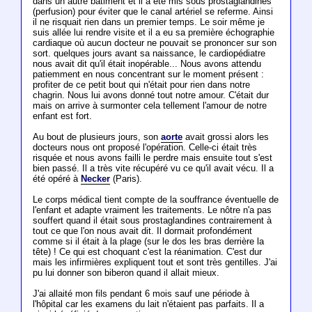
dans un autre bâtiment et il a été mis sous prostaglandines
(perfusion) pour éviter que le canal artériel se referme. Ainsi
il ne risquait rien dans un premier temps. Le soir même je
suis allée lui rendre visite et il a eu sa première échographie
cardiaque où aucun docteur ne pouvait se prononcer sur son
sort. quelques jours avant sa naissance, le cardiopédiatre
nous avait dit qu'il était inopérable... Nous avons attendu
patiemment en nous concentrant sur le moment présent :
profiter de ce petit bout qui n'était pour rien dans notre
chagrin. Nous lui avons donné tout notre amour. C'était dur
mais on arrive à surmonter cela tellement l'amour de notre
enfant est fort.
Au bout de plusieurs jours, son
aorte
avait grossi alors les
docteurs nous ont proposé l'opération. Celle-ci était très
risquée et nous avons failli le perdre mais ensuite tout s'est
bien passé. Il a très vite récupéré vu ce qu'il avait vécu. Il a
été opéré à
Necker
(Paris).
Le corps médical tient compte de la souffrance éventuelle de
l'enfant et adapte vraiment les traitements. Le nôtre n'a pas
souffert quand il était sous prostaglandines contrairement à
tout ce que l'on nous avait dit. Il dormait profondément
comme si il était à la plage (sur le dos les bras derrière la
tête) ! Ce qui est choquant c'est la réanimation. C'est dur
mais les infirmières expliquent tout et sont très gentilles. J'ai
pu lui donner son biberon quand il allait mieux.
J'ai allaité mon fils pendant 6 mois sauf une période à
l'hôpital car les examens du lait n'étaient pas parfaits. Il a