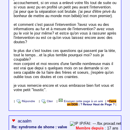
accouchement, si on vous a enlevé votre fils tout de suite ou
si vous avez pu en profité un petit peu avant l'intervention.
j'ai peur que la séparation soit brutale. j'ai peur d'être privé du
bonheur de mettre au monde mon bébé(c'est mon premier).
et comment c'est passé l'intervention ?avez vous eu des
informations au fur et à mesure de l'intervention? avez vous
pu le voir le jour même? et estce qu'on vous à rassurer après
l'intervention ou est ce qu'on vous laissez encore avec des
doutes?
le plus dur c'est toutes ces questions qui passent par la tète,
tout le temps...et la plus terrible pourquoi moi? suis je
coupable?
mon conjoint et moi revons d'une famille nombreuse mais il
est vrai que depui s quelques mois on se demande si on
sera capable de lui faire des frères et soeurs, j'espère qu'on
oublie tous ces doutes et ces craintes.
je vous remercie encore et vous embrasse bien fort vous et
votre petit "loustic".
|
Répondre
|
Citer
|
Envoyer cette page à un ami
|
Faire
un DON
|
? Retour Haut de Page ?
|
acaalm
IP/FAI: ---.fbx.proxad.net
Re: syndrome de shone : valve
Membre depuis
: 17 ans