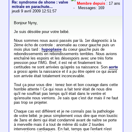
Re: syndrome de shone : valve
Membre depuis
: 17 ans
mitrale en parachute...
- Messages: 169
jeudi 9 avril 2009 12:51:57
Bonjour Nyny,
Je suis désolée pour votre bébé.
Nous sommes nous aussi passés par là. 1er diagnostic à la
2ème écho de controle : anomalie au coeur gauche puis un
mois plus tard :
hypoplasie
du coeur gauche puis de
rebondissements en rebondissements terribles. Nous avions
enchaîné les espoirs et les désespoirs avec une très forte
pression pour l'IMG. Bref, il est né et finalement les
certitudes ne sont arrivées qu'après sa naissance. Son
aorte
a grossi après la naissance et il a pu être opéré ce qui avant
son arrivée était totalement inconcevable.
Tout ça pour vous dire : tenez bon et bon courage dans cette
horrible attente ! Ce qui nous a fait tenir était de nous dire
qu'il ne souffrait pas temps qu'il était dans le ventre et
qu'ensuite nous verrions. Je sais que c'est dur mais il ne faut
pas trop se projeter.
Chaque cas est différent et je ne connaîs pas la pathologie
de votre bébé. je peux simplement vous dire que mon loustic
de 3ans et demi qui était condamné avant de naître se porte
à merveille mais il a tout de même dû subir 2 lourdes
interventions cardiaques. En fait, temps que l'enfant n'est