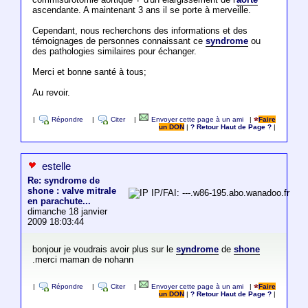
ascendante. A maintenant 3 ans il se porte à merveille.
Cependant, nous recherchons des informations et des
témoignages de personnes connaissant ce
syndrome
ou
des pathologies similaires pour échanger.
Merci et bonne santé à tous;
Au revoir.
|
Répondre
|
Citer
|
Envoyer cette page à un ami
|
Faire
un DON
|
? Retour Haut de Page ?
|
estelle
Re: syndrome de
shone : valve mitrale
IP/FAI: ---.w86-195.abo.wanadoo.fr
en parachute...
dimanche 18 janvier
2009 18:03:44
bonjour je voudrais avoir plus sur le
syndrome
de
shone
.merci maman de nohann
|
Répondre
|
Citer
|
Envoyer cette page à un ami
|
Faire
un DON
|
? Retour Haut de Page ?
|