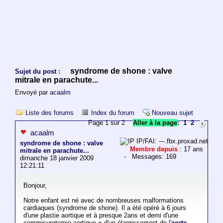
syndrome de shone : valve
Sujet du post :
mitrale en parachute...
Envoyé par
acaalm
Liste des forums
Index du forum
Nouveau sujet
Page 1 sur 2
Aller à la page
:
1
2
acaalm
IP/FAI: ---.fbx.proxad.net
syndrome de shone : valve
Membre depuis
: 17 ans
mitrale en parachute...
- Messages: 169
dimanche 18 janvier 2009
12:21:11
Bonjour,
Notre enfant est né avec de nombreuses malformations
cardiaques (syndrome de shone). Il a été opéré à 6 jours
d'une plastie aortique et à presque 2ans et demi d'une
commisurotomie aortique + d'un élargissement de l'
aorte