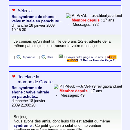
Sélénia
IP/FAI: ---.rev.libertysurf.net
Re: syndrome de shone :
Membre depuis
: 17 ans
valve mitrale en parachute...
- Messages: 772
dimanche 18 janvier 2009
19:15:30
Je connais qq'un dont la fille de 5 ans 1/2 et atteinte de la
même pathologie, je lui transmets votre message.
|
Répondre
|
Citer
|
Envoyer cette page à un ami
|
Faire
un DON
|
? Retour Haut de Page ?
|
Jocelyne la
maman de Coralie
IP/FAI: ---.67.94-79.rev.gaoland.net
Re: syndrome de
Membre depuis
: 17 ans
shone : valve mitrale
- Messages: 49
en parachute...
dimanche 18 janvier
2009 21:08:20
Bonjour,
Nous avons des amis, dont leurs fils est atteint du même
syndrome
. Ce petit garcon a subit une intervention
cardiaque en même temps que notre fille.