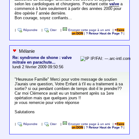
selon les cardiologues et chirurgiens. Pourtant cette
valve
a
commencé à fuire seulement à partir des années 2000 pour
être opérée l' année dernière.
Bon courage, soyez confiants...
|
Répondre
|
Citer
|
Envoyer cette page à un ami
|
Faire
un DON
|
? Retour Haut de Page ?
|
Mélanie
Re: syndrome de shone : valve
IP/FAI: ---.arc-intl.com
mitrale en parachute...
lundi 2 février 2009 09:50:56
"Heureuse Famille" Merci pour votre message de soutien
J'aurais une question, Votre Enfant à t'il eu a traitement à sa
sortie? si oui pendant combien de temps doit-il le prendre??
Car moi Clémence avait eu un traitement après sa 1ere
opértation mais que quelques jours !!
je vous remercie pour votre réponse
Salutations
|
Répondre
|
Citer
|
Envoyer cette page à un ami
|
Faire
un DON
|
? Retour Haut de Page ?
|