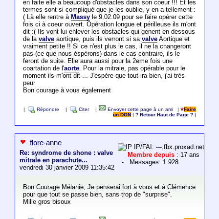
en faite elle a beaucoup d'obstacles dans son coeur !!! Et les
termes sont si compliquè que je les oublie, y en a tellement :
( Là elle rentre à
Massy
le 9.02.09 pour se faire opérer cette
fois ci à coeur ouvert. Opération longue et périlleuse ils m'ont
dit :( Ils vont lui enlever les obstacles qui genent en dessous
de la
valve
aortique, puis ils verront si sa
valve
Aortique et
vraiment petite !! Si ce n'est plus le cas, il ne la changeront
pas (ce que nous éspèrons) dans le cas contraire, ils le
feront de suite. Elle aura aussi pour la 2eme fois une
coartation de l'
aorte
. Pour la mitrale, pas opérable pour le
moment ils m'ont dit ... J'espère que tout ira bien, j'ai très
peur
Bon courage à vous également
|
Répondre
|
Citer
|
Envoyer cette page à un ami
|
Faire
un DON
|
? Retour Haut de Page ?
|
flore-anne
IP/FAI: ---.fbx.proxad.net
Re: syndrome de shone : valve
Membre depuis
: 17 ans
mitrale en parachute...
- Messages: 1 928
vendredi 30 janvier 2009 11:35:42
Bon Courage Mélanie, Je penserai fort à vous et à Clémence
pour que tout se passe bien, sans trop de "surprise".
Mille gros bisoux