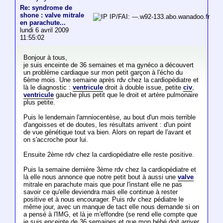
Re: syndrome de
shone : valve mitrale
IP/FAI: ---.w92-133.abo.wanadoo.fr
en parachute...
lundi 6 avril 2009
11:55:02
Bonjour à tous,
je suis enceinte de 36 semaines et ma gynéco a découvert
un problème cardiaque sur mon petit garçon à l'écho du
6ème mois. Une semaine après rdv chez la cardiopédiatre et
là le diagnostic :
ventricule
droit à double issue, petite
civ
,
ventricule
gauche plus petit que le droit et artère pulmonaire
plus petite.
Puis le lendemain l'amniocentèse, au bout d'un mois terrible
d'angoisses et de doutes, les résultats arrivent : d'un point
de vue génétique tout va bien. Alors on repart de l'avant et
on s'accroche pour lui.
Ensuite 2ème rdv chez la cardiopédiatre elle reste positive.
Puis la semaine dernière 3ème rdv chez la cardiopédiatre et
là elle nous annonce que notre petit bout à aussi une
valve
mitrale en parachute mais que pour l'instant elle ne pas
savoir ce qu'elle deviendra mais elle continue à rester
positive et à nous encourager. Puis rdv chez pédiatre le
même jour, avec un manque de tact elle nous demande si on
a pensé à l'IMG, et là je m'effondre (se rend elle compte que
je suis enceinte de 36 semaines et que mon bébé doit arriver