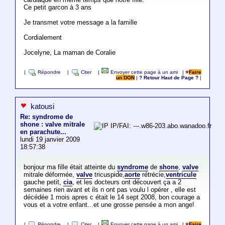
Ce petit garcon à 3 ans
Je transmet votre message a la famille
Cordialement
Jocelyne, La maman de Coralie
|
Répondre
|
Citer
|
Envoyer cette page à un ami
|
Faire
un DON
|
? Retour Haut de Page ?
|
katousi
Re: syndrome de
shone : valve mitrale
IP/FAI: ---.w86-203.abo.wanadoo.fr
en parachute...
lundi 19 janvier 2009
18:57:38
bonjour ma fille était atteinte du
syndrome
de
shone
,
valve
mitrale déformée,
valve
tricuspide,
aorte
rétrécie,
ventricule
gauche petit,
cia
, et les docteurs ont découvert ça a 2
semaines rien avant et ils n ont pas voulu l opérer , elle est
décédée 1 mois apres c était le 14 sept 2008, bon courage a
vous et a votre enfant...et une grosse pensée a mon ange!
|
Répondre
|
Citer
|
Envoyer cette page à un ami
|
Faire