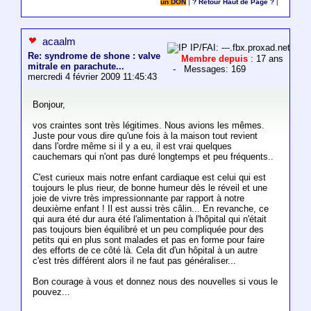
un DON
|
? Retour Haut de Page ?
|
acaalm
IP/FAI: ---.fbx.proxad.net
Re: syndrome de shone : valve
Membre depuis
: 17 ans
mitrale en parachute...
- Messages: 169
mercredi 4 février 2009 11:45:43
Bonjour,
vos craintes sont très légitimes. Nous avions les mêmes.
Juste pour vous dire qu'une fois à la maison tout revient
dans l'ordre même si il y a eu, il est vrai quelques
cauchemars qui n'ont pas duré longtemps et peu fréquents..
C'est curieux mais notre enfant cardiaque est celui qui est
toujours le plus rieur, de bonne humeur dès le réveil et une
joie de vivre très impressionnante par rapport à notre
deuxième enfant ! Il est aussi très câlin... En revanche, ce
qui aura été dur aura été l'alimentation à l'hôpital qui n'était
pas toujours bien équilibré et un peu compliquée pour des
petits qui en plus sont malades et pas en forme pour faire
des efforts de ce côté là. Cela dit d'un hôpital à un autre
c'est très différent alors il ne faut pas généraliser...
Bon courage à vous et donnez nous des nouvelles si vous le
pouvez...