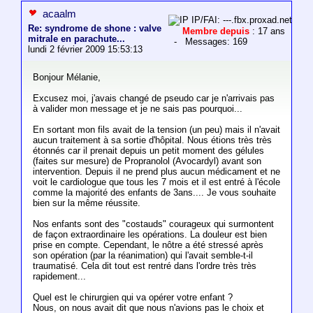
acaalm
IP/FAI: ---.fbx.proxad.net
Re: syndrome de shone : valve
Membre depuis
: 17 ans
mitrale en parachute...
- Messages: 169
lundi 2 février 2009 15:53:13
Bonjour Mélanie,
Excusez moi, j'avais changé de pseudo car je n'arrivais pas
à valider mon message et je ne sais pas pourquoi...
En sortant mon fils avait de la tension (un peu) mais il n'avait
aucun traitement à sa sortie d'hôpital. Nous étions très très
étonnés car il prenait depuis un petit moment des gélules
(faites sur mesure) de Propranolol (Avocardyl) avant son
intervention. Depuis il ne prend plus aucun médicament et ne
voit le cardiologue que tous les 7 mois et il est entré à l'école
comme la majorité des enfants de 3ans.... Je vous souhaite
bien sur la même réussite.
Nos enfants sont des "costauds" courageux qui surmontent
de façon extraordinaire les opérations. La douleur est bien
prise en compte. Cependant, le nôtre a été stressé après
son opération (par la réanimation) qui l'avait semble-t-il
traumatisé. Cela dit tout est rentré dans l'ordre très très
rapidement...
Quel est le chirurgien qui va opérer votre enfant ?
Nous, on nous avait dit que nous n'avions pas le choix et