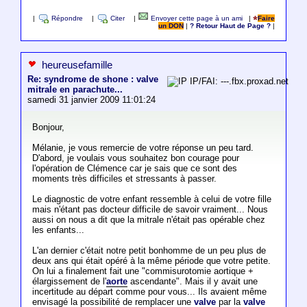
|
Répondre
|
Citer
|
Envoyer cette page à un ami
|
Faire
un DON
|
? Retour Haut de Page ?
|
heureusefamille
Re: syndrome de shone : valve
IP/FAI: ---.fbx.proxad.net
mitrale en parachute...
samedi 31 janvier 2009 11:01:24
Bonjour,
Mélanie, je vous remercie de votre réponse un peu tard.
D'abord, je voulais vous souhaitez bon courage pour
l'opération de Clémence car je sais que ce sont des
moments très difficiles et stressants à passer.
Le diagnostic de votre enfant ressemble à celui de votre fille
mais n'étant pas docteur difficile de savoir vraiment... Nous
aussi on nous a dit que la mitrale n'était pas opérable chez
les enfants...
L'an dernier c'était notre petit bonhomme de un peu plus de
deux ans qui était opéré à la même période que votre petite.
On lui a finalement fait une "commisurotomie aortique +
élargissement de l'
aorte
ascendante". Mais il y avait une
incertitude au départ comme pour vous... Ils avaient même
envisagé la possibilité de remplacer une
valve
par la
valve