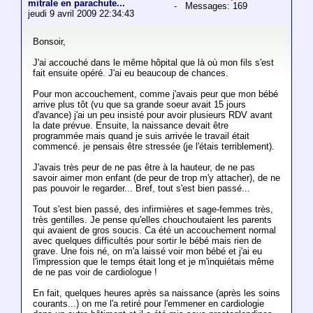
mitrale en parachute...
- Messages: 169
jeudi 9 avril 2009 22:34:43
Bonsoir,
J'ai accouché dans le même hôpital que là où mon fils s'est
fait ensuite opéré. J'ai eu beaucoup de chances.
Pour mon accouchement, comme j'avais peur que mon bébé
arrive plus tôt (vu que sa grande soeur avait 15 jours
d'avance) j'ai un peu insisté pour avoir plusieurs RDV avant
la date prévue. Ensuite, la naissance devait être
programmée mais quand je suis arrivée le travail était
commencé. je pensais être stressée (je l'étais terriblement).
J'avais très peur de ne pas être à la hauteur, de ne pas
savoir aimer mon enfant (de peur de trop m'y attacher), de ne
pas pouvoir le regarder... Bref, tout s'est bien passé...
Tout s'est bien passé, des infirmières et sage-femmes très,
très gentilles. Je pense qu'elles chouchoutaient les parents
qui avaient de gros soucis. Ca été un accouchement normal
avec quelques difficultés pour sortir le bébé mais rien de
grave. Une fois né, on m'a laissé voir mon bébé et j'ai eu
l'impression que le temps était long et je m'inquiétais même
de ne pas voir de cardiologue !
En fait, quelques heures après sa naissance (après les soins
courants...) on me l'a retiré pour l'emmener en cardiologie