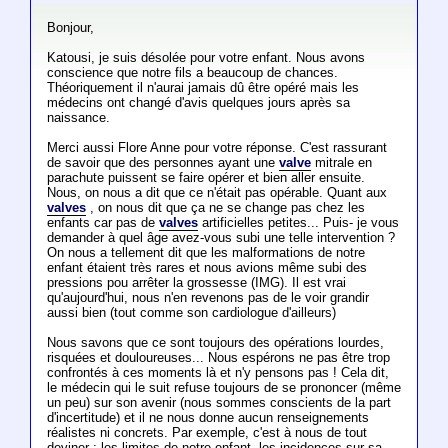
Bonjour,
Katousi, je suis désolée pour votre enfant. Nous avons
conscience que notre fils a beaucoup de chances.
Théoriquement il n'aurai jamais dû être opéré mais les
médecins ont changé d'avis quelques jours après sa
naissance.
Merci aussi Flore Anne pour votre réponse. C'est rassurant
de savoir que des personnes ayant une
valve
mitrale en
parachute puissent se faire opérer et bien aller ensuite.
Nous, on nous a dit que ce n'était pas opérable. Quant aux
valves
, on nous dit que ça ne se change pas chez les
enfants car pas de
valves
artificielles petites... Puis- je vous
demander à quel âge avez-vous subi une telle intervention ?
On nous a tellement dit que les malformations de notre
enfant étaient très rares et nous avions même subi des
pressions pou arrêter la grossesse (IMG). Il est vrai
qu'aujourd'hui, nous n'en revenons pas de le voir grandir
aussi bien (tout comme son cardiologue d'ailleurs)
Nous savons que ce sont toujours des opérations lourdes,
risquées et douloureuses... Nous espérons ne pas être trop
confrontés à ces moments là et n'y pensons pas ! Cela dit,
le médecin qui le suit refuse toujours de se prononcer (même
un peu) sur son avenir (nous sommes conscients de la part
d'incertitude) et il ne nous donne aucun renseignements
réalistes ni concrets. Par exemple, c'est à nous de tout
deviner : les limites de notre enfant, les incidences sur sa