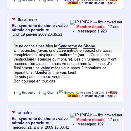
un DON
|
? Retour Haut de Page ?
|
flore-anne
IP/FAI: ---.fbx.proxad.net
Re: syndrome de shone : valve
Membre depuis
: 17 ans
mitrale en parachute...
- Messages: 1 928
lundi 19 janvier 2009 23:35:21
Je ne connais pas bien le
Syndrome
de
Shone
.
En revanche, j'avais une
valve
mitrale en parachute aussi
complètement atypique et malformée (sur un Canal atrio
ventriculaire+ sténose pulmonaire). Les chirurgiens qui m'ont
opérées n'en avaient jamais vu une comme la mienne. J'ai
finallement une
valve
mécanique après 2 tentatives de
réparations. Maintenant, je vais bien!
Je sais pas si je peux vous aider...
Bon courage en tout cas
|
Répondre
|
Citer
|
Envoyer cette page à un ami
|
Faire
un DON
|
? Retour Haut de Page ?
|
acaalm
IP/FAI: ---.fbx.proxad.net
Re: syndrome de shone : valve
Membre depuis
: 17 ans
mitrale en parachute...
- Messages: 169
mercredi 21 janvier 2009 16:03:41