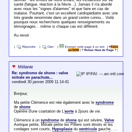
santé (fatigue, réaction à la fièvre...). Jamais il n'a abordé
avec nous les "signes d'alarmes" et que faire en cas de
malaise. Pourtant, c'est un excellent cardiopédiatre avec une
très grande renommée dans un grand centre connu... Voilà
pourquoi nous recherchons quelques renseignements ou
témoignages... même si chaque cas est différent.
Au revoir
|
Répondre
|
Citer
|
Envoyer cette page à un ami
|
Faire
un DON
|
? Retour Haut de Page ?
|
Mélanie
Re: syndrome de shone : valve
IP/FAI: ---.arc-intl.com
mitrale en parachute...
vendredi 30 janvier 2009 11:14:41
Bonjour,
Ma petite Clémence est née également avec le
syndrome
de
shone
Opérére d'une coartation de L'
aorte
à 2jours de vie.
Clémence à un
syndrome
de
shone
qui est sévère,
Valve
Aortique petite, Mitrale petite les Pilliers sont étroits et les
cordages sont courts,
Hypoplasie
du
ventricule
gauche, ....