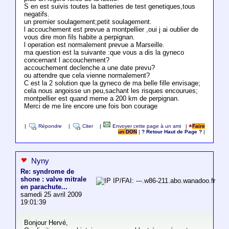
S en est suivis toutes la batteries de test genetiques,tous
negatifs.
un premier soulagement;petit soulagement.
l accouchement est prevue a montpellier ,oui j ai oublier de
vous dire mon fils habite a perpignan.
l operation est normalement prevue a Marseille.
ma question est la suivante :que vous a dis la gyneco
concernant l accouchement?
accouchement declenche a une date prevu?
ou attendre que cela vienne normalement?
C est la 2 solution que la gyneco de ma belle fille envisage;
cela nous angoisse un peu,sachant les risques encourues;
montpellier est quand meme a 200 km de perpignan.
Merci de me lire encore une fois bon courage
|
Répondre
|
Citer
|
Envoyer cette page à un ami
|
Faire
un DON
|
? Retour Haut de Page ?
|
Nyny
Re: syndrome de
shone : valve mitrale
IP/FAI: ---.w86-211.abo.wanadoo.fr
en parachute...
samedi 25 avril 2009
19:01:39
Bonjour Hervé,