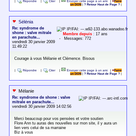
|
Répondre
|
Citer
|
Envoyer cette page à un ami
|
Faire
un DON
|
? Retour Haut de Page ?
|
Sélénia
Re: syndrome de
IP/FAI: ---.w92-133.abo.wanadoo.fr
shone : valve mitrale
Membre depuis
: 17 ans
en parachute...
- Messages: 772
vendredi 30 janvier 2009
11:49:22
Courage à vous Mélanie et Clémence. Bisous
|
Répondre
|
Citer
|
Envoyer cette page à un ami
|
Faire
un DON
|
? Retour Haut de Page ?
|
Mélanie
Re: syndrome de shone : valve
IP/FAI: ---.arc-intl.com
mitrale en parachute...
vendredi 30 janvier 2009 14:02:56
Merci beaucoup pour vos pensées et votre soutien
Flore Ann tu auras des nouvelles sur mon site, il y aura un
lien vers celui de sa marraine
Biz à vous