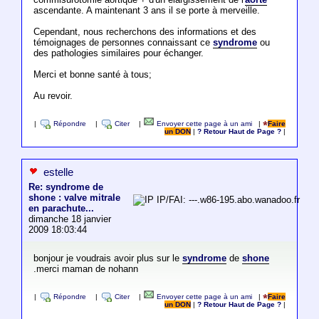
ascendante. A maintenant 3 ans il se porte à merveille.
Cependant, nous recherchons des informations et des
témoignages de personnes connaissant ce
syndrome
ou
des pathologies similaires pour échanger.
Merci et bonne santé à tous;
Au revoir.
|
Répondre
|
Citer
|
Envoyer cette page à un ami
|
Faire
un DON
|
? Retour Haut de Page ?
|
estelle
Re: syndrome de
shone : valve mitrale
IP/FAI: ---.w86-195.abo.wanadoo.fr
en parachute...
dimanche 18 janvier
2009 18:03:44
bonjour je voudrais avoir plus sur le
syndrome
de
shone
.merci maman de nohann
|
Répondre
|
Citer
|
Envoyer cette page à un ami
|
Faire
un DON
|
? Retour Haut de Page ?
|