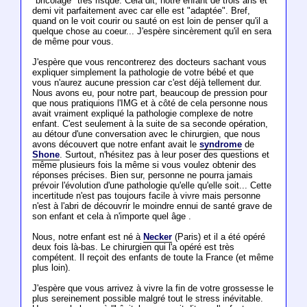
"bricolage" très risqué. Cela dit, notre enfant de trois ans et
demi vit parfaitement avec car elle est "adaptée". Bref,
quand on le voit courir ou sauté on est loin de penser qu'il a
quelque chose au coeur... J'espère sincèrement qu'il en sera
de même pour vous.
J'espère que vous rencontrerez des docteurs sachant vous
expliquer simplement la pathologie de votre bébé et que
vous n'aurez aucune pression car c'est déjà tellement dur.
Nous avons eu, pour notre part, beaucoup de pression pour
que nous pratiquions l'IMG et à côté de cela personne nous
avait vraiment expliqué la pathologie complexe de notre
enfant. C'est seulement à la suite de sa seconde opération,
au détour d'une conversation avec le chirurgien, que nous
avons découvert que notre enfant avait le
syndrome
de
Shone
. Surtout, n'hésitez pas à leur poser des questions et
même plusieurs fois la même si vous voulez obtenir des
réponses précises. Bien sur, personne ne pourra jamais
prévoir l'évolution d'une pathologie qu'elle qu'elle soit... Cette
incertitude n'est pas toujours facile à vivre mais personne
n'est à l'abri de découvrir le moindre ennui de santé grave de
son enfant et cela à n'importe quel âge .
Nous, notre enfant est né à
Necker
(Paris) et il a été opéré
deux fois là-bas. Le chirurgien qui l'a opéré est très
compétent. Il reçoit des enfants de toute la France (et même
plus loin).
J'espère que vous arrivez à vivre la fin de votre grossesse le
plus sereinement possible malgré tout le stress inévitable.