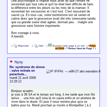
Une psychologue à l'hôpital nous avait dit que l'enfant ne
ressentait pas tout cela et qu'il lui était bien difficile de faire
la différence entre les pleurs ou les rires de la maman. Il
ressentait les secousses et c'est tout. C'est rassurant de
savoir ça. En tous cas, notre bonhomme est né serein et
calme alors que la grossesse avait été très stressante tandis
que sa grande soeur était agitée, dormait peu... malgré une
grossesse sans histoire importante.
Bon courage à vous.
A bientôt.
|
Répondre
|
Citer
|
Envoyer cette page à un ami
|
Faire
un DON
|
? Retour Haut de Page ?
|
Nyny
Re: syndrome de shone
: valve mitrale en
IP/FAI: ---.w90-27.abo.wanadoo.fr
parachute...
mardi 21 avril 2009
13:28:12
Bonjour acaalm,
je suis à 38 SA et le temps est long, il me tarde que mon fils
arrive.... une fois qu'il sera là on saura enfin et on arretera de
vivre dans le doute. Et puis il nous restera plus qu'a se
battre pour lui. Mardi prochain je monte à Montpellier ( à 2