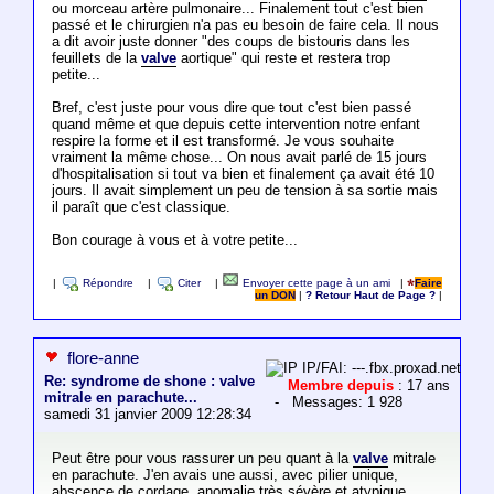
ou morceau artère pulmonaire... Finalement tout c'est bien
passé et le chirurgien n'a pas eu besoin de faire cela. Il nous
a dit avoir juste donner "des coups de bistouris dans les
feuillets de la
valve
aortique" qui reste et restera trop
petite...
Bref, c'est juste pour vous dire que tout c'est bien passé
quand même et que depuis cette intervention notre enfant
respire la forme et il est transformé. Je vous souhaite
vraiment la même chose... On nous avait parlé de 15 jours
d'hospitalisation si tout va bien et finalement ça avait été 10
jours. Il avait simplement un peu de tension à sa sortie mais
il paraît que c'est classique.
Bon courage à vous et à votre petite...
|
Répondre
|
Citer
|
Envoyer cette page à un ami
|
Faire
un DON
|
? Retour Haut de Page ?
|
flore-anne
IP/FAI: ---.fbx.proxad.net
Re: syndrome de shone : valve
Membre depuis
: 17 ans
mitrale en parachute...
- Messages: 1 928
samedi 31 janvier 2009 12:28:34
Peut être pour vous rassurer un peu quant à la
valve
mitrale
en parachute. J'en avais une aussi, avec pilier unique,
abscence de cordage. anomalie très sévère et atypique