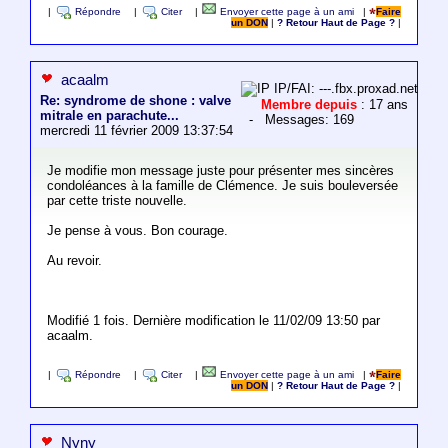
|
Répondre
|
Citer
|
Envoyer cette page à un ami
|
Faire
un DON
|
? Retour Haut de Page ?
|
acaalm
IP/FAI: ---.fbx.proxad.net
Re: syndrome de shone : valve
Membre depuis
: 17 ans
mitrale en parachute...
- Messages: 169
mercredi 11 février 2009 13:37:54
Je modifie mon message juste pour présenter mes sincères
condoléances à la famille de Clémence. Je suis bouleversée
par cette triste nouvelle.
Je pense à vous. Bon courage.
Au revoir.
Modifié 1 fois. Dernière modification le 11/02/09 13:50 par
acaalm.
|
Répondre
|
Citer
|
Envoyer cette page à un ami
|
Faire
un DON
|
? Retour Haut de Page ?
|
Nyny