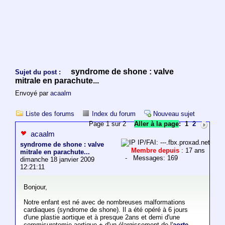
syndrome de shone : valve
Sujet du post :
mitrale en parachute...
Envoyé par
acaalm
Liste des forums
Index du forum
Nouveau sujet
Page 1 sur 2
Aller à la page
:
1
2
acaalm
IP/FAI: ---.fbx.proxad.net
syndrome de shone : valve
Membre depuis
: 17 ans
mitrale en parachute...
- Messages: 169
dimanche 18 janvier 2009
12:21:11
Bonjour,
Notre enfant est né avec de nombreuses malformations
cardiaques (syndrome de shone). Il a été opéré à 6 jours
d'une plastie aortique et à presque 2ans et demi d'une
commisurotomie aortique + d'un élargissement de l'
aorte