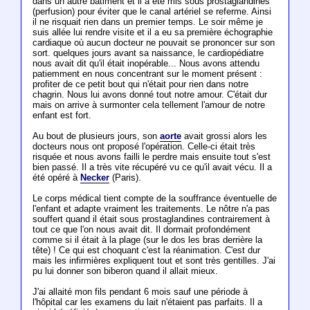
dans un autre bâtiment et il a été mis sous prostaglandines
(perfusion) pour éviter que le canal artériel se referme. Ainsi
il ne risquait rien dans un premier temps. Le soir même je
suis allée lui rendre visite et il a eu sa première échographie
cardiaque où aucun docteur ne pouvait se prononcer sur son
sort. quelques jours avant sa naissance, le cardiopédiatre
nous avait dit qu'il était inopérable... Nous avons attendu
patiemment en nous concentrant sur le moment présent :
profiter de ce petit bout qui n'était pour rien dans notre
chagrin. Nous lui avons donné tout notre amour. C'était dur
mais on arrive à surmonter cela tellement l'amour de notre
enfant est fort.
Au bout de plusieurs jours, son
aorte
avait grossi alors les
docteurs nous ont proposé l'opération. Celle-ci était très
risquée et nous avons failli le perdre mais ensuite tout s'est
bien passé. Il a très vite récupéré vu ce qu'il avait vécu. Il a
été opéré à
Necker
(Paris).
Le corps médical tient compte de la souffrance éventuelle de
l'enfant et adapte vraiment les traitements. Le nôtre n'a pas
souffert quand il était sous prostaglandines contrairement à
tout ce que l'on nous avait dit. Il dormait profondément
comme si il était à la plage (sur le dos les bras derrière la
tête) ! Ce qui est choquant c'est la réanimation. C'est dur
mais les infirmières expliquent tout et sont très gentilles. J'ai
pu lui donner son biberon quand il allait mieux.
J'ai allaité mon fils pendant 6 mois sauf une période à
l'hôpital car les examens du lait n'étaient pas parfaits. Il a