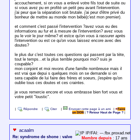
accouchement, si on vous a enlevé votre fils tout de suite ou
si vous avez pu en profité un petit peu avant l'intervention.
j'ai peur que la séparation soit brutale. j'ai peur d'être privé du
bonheur de mettre au monde mon bébé(c'est mon premier).
et comment c'est passé l'intervention ?avez vous eu des
informations au fur et à mesure de l'intervention? avez vous
pu le voir le jour même? et estce qu'on vous à rassurer après
l'intervention ou est ce qu'on vous laissez encore avec des
doutes?
le plus dur c'est toutes ces questions qui passent par la tète,
tout le temps...et la plus terrible pourquoi moi? suis je
coupable?
mon conjoint et moi revons d'une famille nombreuse mais il
est vrai que depui s quelques mois on se demande si on
sera capable de lui faire des frères et soeurs, j'espère qu'on
oublie tous ces doutes et ces craintes.
je vous remercie encore et vous embrasse bien fort vous et
votre petit "loustic".
|
Répondre
|
Citer
|
Envoyer cette page à un ami
|
Faire
un DON
|
? Retour Haut de Page ?
|
acaalm
IP/FAI: ---.fbx.proxad.net
Re: syndrome de shone : valve
Membre depuis
: 17 ans