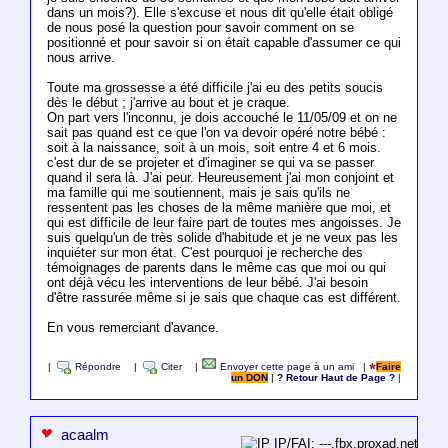
dans un mois?). Elle s'excuse et nous dit qu'elle était obligé
de nous posé la question pour savoir comment on se
positionné et pour savoir si on était capable d'assumer ce qui
nous arrive.
Toute ma grossesse a été difficile j'ai eu des petits soucis
dès le début ; j'arrive au bout et je craque.
On part vers l'inconnu, je dois accouché le 11/05/09 et on ne
sait pas quand est ce que l'on va devoir opéré notre bébé :
soit à la naissance, soit à un mois, soit entre 4 et 6 mois.
c'est dur de se projeter et d'imaginer se qui va se passer
quand il sera là. J'ai peur. Heureusement j'ai mon conjoint et
ma famille qui me soutiennent, mais je sais qu'ils ne
ressentent pas les choses de la même manière que moi, et
qui est difficile de leur faire part de toutes mes angoisses. Je
suis quelqu'un de très solide d'habitude et je ne veux pas les
inquiéter sur mon état. C'est pourquoi je recherche des
témoignages de parents dans le même cas que moi ou qui
ont déjà vécu les interventions de leur bébé. J'ai besoin
d'être rassurée même si je sais que chaque cas est différent.
En vous remerciant d'avance.
|
Répondre
|
Citer
|
Envoyer cette page à un ami
|
Faire
un DON
|
? Retour Haut de Page ?
|
acaalm
IP/FAI: ---.fbx.proxad.net