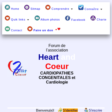
Home
Sitmap
Comprendre
Connaître
Quik links
Album photos
Charte
Facebook
Contact
Faire un don
Forum de
l'association
Heart
and
Coeur
CARDIOPATHIES
CONGENITALES et
Cardiologie
Bienvenu(e)!
S'identifier
S'inscrire