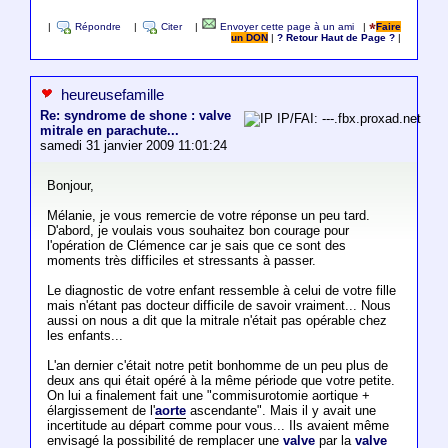
|
Répondre
|
Citer
|
Envoyer cette page à un ami
|
Faire
un DON
|
? Retour Haut de Page ?
|
heureusefamille
Re: syndrome de shone : valve
IP/FAI: ---.fbx.proxad.net
mitrale en parachute...
samedi 31 janvier 2009 11:01:24
Bonjour,
Mélanie, je vous remercie de votre réponse un peu tard.
D'abord, je voulais vous souhaitez bon courage pour
l'opération de Clémence car je sais que ce sont des
moments très difficiles et stressants à passer.
Le diagnostic de votre enfant ressemble à celui de votre fille
mais n'étant pas docteur difficile de savoir vraiment... Nous
aussi on nous a dit que la mitrale n'était pas opérable chez
les enfants...
L'an dernier c'était notre petit bonhomme de un peu plus de
deux ans qui était opéré à la même période que votre petite.
On lui a finalement fait une "commisurotomie aortique +
élargissement de l'
aorte
ascendante". Mais il y avait une
incertitude au départ comme pour vous... Ils avaient même
envisagé la possibilité de remplacer une
valve
par la
valve