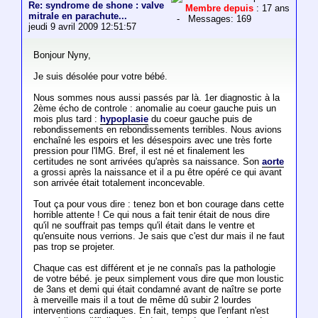
Re: syndrome de shone : valve
Membre depuis
: 17 ans
mitrale en parachute...
- Messages: 169
jeudi 9 avril 2009 12:51:57
Bonjour Nyny,
Je suis désolée pour votre bébé.
Nous sommes nous aussi passés par là. 1er diagnostic à la
2ème écho de controle : anomalie au coeur gauche puis un
mois plus tard :
hypoplasie
du coeur gauche puis de
rebondissements en rebondissements terribles. Nous avions
enchaîné les espoirs et les désespoirs avec une très forte
pression pour l'IMG. Bref, il est né et finalement les
certitudes ne sont arrivées qu'après sa naissance. Son
aorte
a grossi après la naissance et il a pu être opéré ce qui avant
son arrivée était totalement inconcevable.
Tout ça pour vous dire : tenez bon et bon courage dans cette
horrible attente ! Ce qui nous a fait tenir était de nous dire
qu'il ne souffrait pas temps qu'il était dans le ventre et
qu'ensuite nous verrions. Je sais que c'est dur mais il ne faut
pas trop se projeter.
Chaque cas est différent et je ne connaîs pas la pathologie
de votre bébé. je peux simplement vous dire que mon loustic
de 3ans et demi qui était condamné avant de naître se porte
à merveille mais il a tout de même dû subir 2 lourdes
interventions cardiaques. En fait, temps que l'enfant n'est