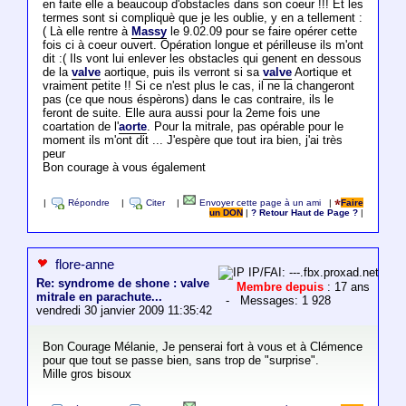
en faite elle a beaucoup d'obstacles dans son coeur !!! Et les
termes sont si compliquè que je les oublie, y en a tellement :
( Là elle rentre à
Massy
le 9.02.09 pour se faire opérer cette
fois ci à coeur ouvert. Opération longue et périlleuse ils m'ont
dit :( Ils vont lui enlever les obstacles qui genent en dessous
de la
valve
aortique, puis ils verront si sa
valve
Aortique et
vraiment petite !! Si ce n'est plus le cas, il ne la changeront
pas (ce que nous éspèrons) dans le cas contraire, ils le
feront de suite. Elle aura aussi pour la 2eme fois une
coartation de l'
aorte
. Pour la mitrale, pas opérable pour le
moment ils m'ont dit ... J'espère que tout ira bien, j'ai très
peur
Bon courage à vous également
|
Répondre
|
Citer
|
Envoyer cette page à un ami
|
Faire
un DON
|
? Retour Haut de Page ?
|
flore-anne
IP/FAI: ---.fbx.proxad.net
Re: syndrome de shone : valve
Membre depuis
: 17 ans
mitrale en parachute...
- Messages: 1 928
vendredi 30 janvier 2009 11:35:42
Bon Courage Mélanie, Je penserai fort à vous et à Clémence
pour que tout se passe bien, sans trop de "surprise".
Mille gros bisoux