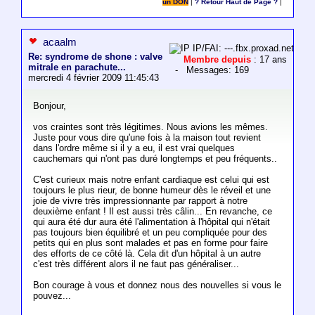
un DON
|
? Retour Haut de Page ?
|
acaalm
IP/FAI: ---.fbx.proxad.net
Re: syndrome de shone : valve
Membre depuis
: 17 ans
mitrale en parachute...
- Messages: 169
mercredi 4 février 2009 11:45:43
Bonjour,
vos craintes sont très légitimes. Nous avions les mêmes.
Juste pour vous dire qu'une fois à la maison tout revient
dans l'ordre même si il y a eu, il est vrai quelques
cauchemars qui n'ont pas duré longtemps et peu fréquents..
C'est curieux mais notre enfant cardiaque est celui qui est
toujours le plus rieur, de bonne humeur dès le réveil et une
joie de vivre très impressionnante par rapport à notre
deuxième enfant ! Il est aussi très câlin... En revanche, ce
qui aura été dur aura été l'alimentation à l'hôpital qui n'était
pas toujours bien équilibré et un peu compliquée pour des
petits qui en plus sont malades et pas en forme pour faire
des efforts de ce côté là. Cela dit d'un hôpital à un autre
c'est très différent alors il ne faut pas généraliser...
Bon courage à vous et donnez nous des nouvelles si vous le
pouvez...