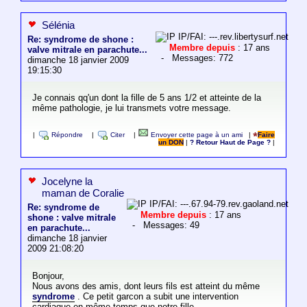
Sélénia
IP/FAI: ---.rev.libertysurf.net
Re: syndrome de shone :
Membre depuis
: 17 ans
valve mitrale en parachute...
- Messages: 772
dimanche 18 janvier 2009
19:15:30
Je connais qq'un dont la fille de 5 ans 1/2 et atteinte de la
même pathologie, je lui transmets votre message.
|
Répondre
|
Citer
|
Envoyer cette page à un ami
|
Faire
un DON
|
? Retour Haut de Page ?
|
Jocelyne la
maman de Coralie
IP/FAI: ---.67.94-79.rev.gaoland.net
Re: syndrome de
Membre depuis
: 17 ans
shone : valve mitrale
- Messages: 49
en parachute...
dimanche 18 janvier
2009 21:08:20
Bonjour,
Nous avons des amis, dont leurs fils est atteint du même
syndrome
. Ce petit garcon a subit une intervention
cardiaque en même temps que notre fille.