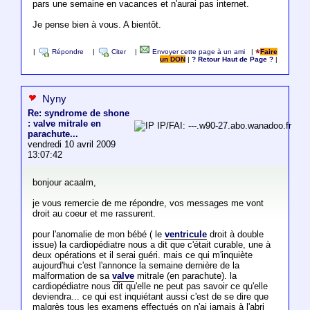
pars une semaine en vacances et n'aurai pas internet.
Je pense bien à vous. A bientôt.
|
Répondre
|
Citer
|
Envoyer cette page à un ami
|
Faire
un DON
|
? Retour Haut de Page ?
|
Nyny
Re: syndrome de shone
: valve mitrale en
IP/FAI: ---.w90-27.abo.wanadoo.fr
parachute...
vendredi 10 avril 2009
13:07:42
bonjour acaalm,
je vous remercie de me répondre, vos messages me vont
droit au coeur et me rassurent.
pour l'anomalie de mon bébé ( le
ventricule
droit à double
issue) la cardiopédiatre nous a dit que c'était curable, une à
deux opérations et il serai guéri. mais ce qui m'inquiète
aujourd'hui c'est l'annonce la semaine dernière de la
malformation de sa
valve
mitrale (en parachute). la
cardiopédiatre nous dit qu'elle ne peut pas savoir ce qu'elle
deviendra... ce qui est inquiétant aussi c'est de se dire que
malgrès tous les examens effectués on n'ai jamais à l'abri