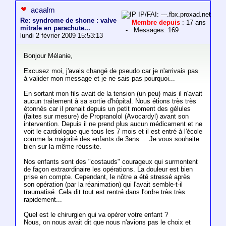
acaalm
IP/FAI: ---.fbx.proxad.net
Re: syndrome de shone : valve
Membre depuis
: 17 ans
mitrale en parachute...
- Messages: 169
lundi 2 février 2009 15:53:13
Bonjour Mélanie,
Excusez moi, j'avais changé de pseudo car je n'arrivais pas
à valider mon message et je ne sais pas pourquoi...
En sortant mon fils avait de la tension (un peu) mais il n'avait
aucun traitement à sa sortie d'hôpital. Nous étions très très
étonnés car il prenait depuis un petit moment des gélules
(faites sur mesure) de Propranolol (Avocardyl) avant son
intervention. Depuis il ne prend plus aucun médicament et ne
voit le cardiologue que tous les 7 mois et il est entré à l'école
comme la majorité des enfants de 3ans.... Je vous souhaite
bien sur la même réussite.
Nos enfants sont des "costauds" courageux qui surmontent
de façon extraordinaire les opérations. La douleur est bien
prise en compte. Cependant, le nôtre a été stressé après
son opération (par la réanimation) qui l'avait semble-t-il
traumatisé. Cela dit tout est rentré dans l'ordre très très
rapidement...
Quel est le chirurgien qui va opérer votre enfant ?
Nous, on nous avait dit que nous n'avions pas le choix et