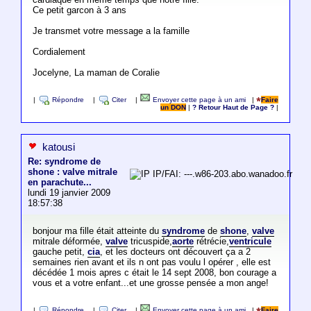
Ce petit garcon à 3 ans
Je transmet votre message a la famille
Cordialement
Jocelyne, La maman de Coralie
|
Répondre
|
Citer
|
Envoyer cette page à un ami
|
Faire
un DON
|
? Retour Haut de Page ?
|
katousi
Re: syndrome de
shone : valve mitrale
IP/FAI: ---.w86-203.abo.wanadoo.fr
en parachute...
lundi 19 janvier 2009
18:57:38
bonjour ma fille était atteinte du
syndrome
de
shone
,
valve
mitrale déformée,
valve
tricuspide,
aorte
rétrécie,
ventricule
gauche petit,
cia
, et les docteurs ont découvert ça a 2
semaines rien avant et ils n ont pas voulu l opérer , elle est
décédée 1 mois apres c était le 14 sept 2008, bon courage a
vous et a votre enfant...et une grosse pensée a mon ange!
|
Répondre
|
Citer
|
Envoyer cette page à un ami
|
Faire