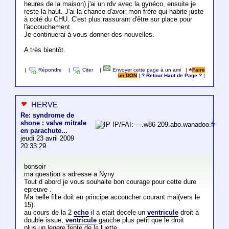
heures de la maison) j'ai un rdv avec la gynéco, ensuite je
reste la haut. J'ai la chance d'avoir mon frère qui habite juste
à coté du CHU. C'est plus rassurant d'être sur place pour
l'accouchement.
Je continuerai à vous donner des nouvelles.
A très bientôt.
|
Répondre
|
Citer
|
Envoyer cette page à un ami
|
Faire
un DON
|
? Retour Haut de Page ?
|
HERVE
Re: syndrome de
shone : valve mitrale
IP/FAI: ---.w86-209.abo.wanadoo.fr
en parachute...
jeudi 23 avril 2009
20:33:29
bonsoir
ma question s adresse a Nyny
Tout d abord je vous souhaite bon courage pour cette dure
epreuve .
Ma belle fille doit en principe accoucher courant mai(vers le
15).
au cours de la 2
echo
il a etait decele un
ventricule
droit à
double issue,
ventricule
gauche plus petit que le droit
plus un legere fente de la luette.