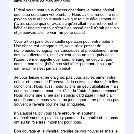
ainsi bénéficié de mes anticorps.
L'idéal serait pour vous d'accoucher dans le même hôpital
que là où sera suivi votre enfant. Nous avions rencontré une
psychologue qui nous avait expliqué tout le déroulement et
j'avais craqué quand j'avais su qu'on allait nous retirer notre
bébé et finalement tout s'est bien passé car il n'était pas loin
et je pouvais aller le voir n'importe quand.
Vous a-t-on parlé d'éventuelle opération pour votre bébé ?
Une chose est presque sure, vous allez passer de
nombreuses échographies cardiaques et probablement avoir
des avis divergents, qui évoluent dans un sens puis dans
l'autre. Je me rappelle que nous, le
sang
ne circulait pas
dans le bon sens (bébé non viable) et pourtant depuis qu'il
est né ça ne s'est jamais produit.
Je vous laisse et ne craignez pas vous saurez aimer votre
enfant et surmonter l'épreuve de la naissance dans de telles
conditions. Nous aussi nous avions un peu culpabiliser mais
nous n'y sommes pour rien. C'est la "faute à pas de chance".
Nous avons une aînée sans soucis cardiaque ! Il est clair
que désormais nous vivons au jour le jour et ne pensons pas
souvent à l'avenir pour ne pas s'inquiéter...
Il va aussi falloir vous faire entourer et soutenir
matériellement et psychologiquement. La famille et les amis
ont eu un rôle très important pour nous.
Bon courage et je viendrai prendre de vos nouvelles mais je