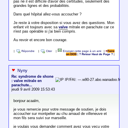
pas né il est difficile d'avoir des certitudes, seulement des
grandes lignes et des probabilités.
Dans quel hôpital allez-vous accoucher ?
Je reste à votre disposition si vous avez des questions. Mon
enfant vit toujours avec sa
valve
mitrale en parachute car ce
n'est pas opérable si j'ai bien compris.
Au revoir et encore bon courage.
|
Répondre
|
Citer
|
Envoyer cette page à un ami
|
Faire
un DON
|
? Retour Haut de Page ?
|
Nyny
Re: syndrome de shone
IP/FAI: ---.w90-27.abo.wanadoo.fr
: valve mitrale en
parachute...
jeudi 9 avril 2009 15:53:43
bonjour acaalm,
je vous remercie pour votre message de soutien, je dois
accoucher sur montpelier au chu arnaud de villeneuve et
mon fils sera suivi sur marseille.
je voulais vous demander comment avez vous vecu votre