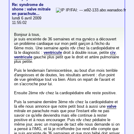
Re: syndrome de
shone : valve mitrale
IP/FAI: ---.w92-133.abo.wanadoo.fr
en parachute...
lundi 6 avril 2009
11:55:02
Bonjour à tous,
je suis enceinte de 36 semaines et ma gynéco a découvert
un problème cardiaque sur mon petit garçon à l'écho du
6ème mois. Une semaine après rdv chez la cardiopédiatre et
là le diagnostic :
ventricule
droit à double issue, petite
civ
,
ventricule
gauche plus petit que le droit et artère pulmonaire
plus petite.
Puis le lendemain l'amniocentèse, au bout d'un mois terrible
d'angoisses et de doutes, les résultats arrivent : d'un point
de vue génétique tout va bien. Alors on repart de l'avant et
on s'accroche pour lui.
Ensuite 2ème rdv chez la cardiopédiatre elle reste positive.
Puis la semaine dernière 3ème rdv chez la cardiopédiatre et
là elle nous annonce que notre petit bout à aussi une
valve
mitrale en parachute mais que pour l'instant elle ne pas
savoir ce qu'elle deviendra mais elle continue à rester
positive et à nous encourager. Puis rdv chez pédiatre le
même jour, avec un manque de tact elle nous demande si on
a pensé à l'IMG, et là je m'effondre (se rend elle compte que
je suis enceinte de 36 semaines et que mon bébé doit arriver