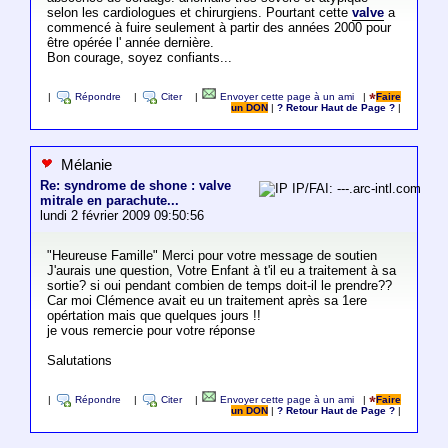
selon les cardiologues et chirurgiens. Pourtant cette
valve
a
commencé à fuire seulement à partir des années 2000 pour
être opérée l' année dernière.
Bon courage, soyez confiants...
|
Répondre
|
Citer
|
Envoyer cette page à un ami
|
Faire
un DON
|
? Retour Haut de Page ?
|
Mélanie
Re: syndrome de shone : valve
IP/FAI: ---.arc-intl.com
mitrale en parachute...
lundi 2 février 2009 09:50:56
"Heureuse Famille" Merci pour votre message de soutien
J'aurais une question, Votre Enfant à t'il eu a traitement à sa
sortie? si oui pendant combien de temps doit-il le prendre??
Car moi Clémence avait eu un traitement après sa 1ere
opértation mais que quelques jours !!
je vous remercie pour votre réponse
Salutations
|
Répondre
|
Citer
|
Envoyer cette page à un ami
|
Faire
un DON
|
? Retour Haut de Page ?
|