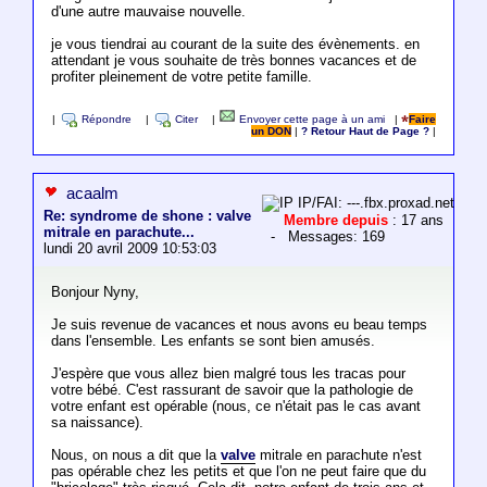
d'une autre mauvaise nouvelle.
je vous tiendrai au courant de la suite des évènements. en
attendant je vous souhaite de très bonnes vacances et de
profiter pleinement de votre petite famille.
|
Répondre
|
Citer
|
Envoyer cette page à un ami
|
Faire
un DON
|
? Retour Haut de Page ?
|
acaalm
IP/FAI: ---.fbx.proxad.net
Re: syndrome de shone : valve
Membre depuis
: 17 ans
mitrale en parachute...
- Messages: 169
lundi 20 avril 2009 10:53:03
Bonjour Nyny,
Je suis revenue de vacances et nous avons eu beau temps
dans l'ensemble. Les enfants se sont bien amusés.
J'espère que vous allez bien malgré tous les tracas pour
votre bébé. C'est rassurant de savoir que la pathologie de
votre enfant est opérable (nous, ce n'était pas le cas avant
sa naissance).
Nous, on nous a dit que la
valve
mitrale en parachute n'est
pas opérable chez les petits et que l'on ne peut faire que du