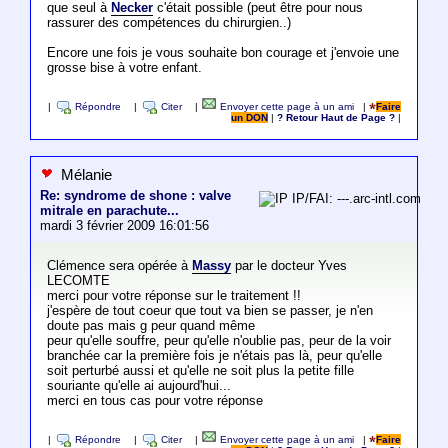
que seul à
Necker
c'était possible (peut être pour nous
rassurer des compétences du chirurgien..)
Encore une fois je vous souhaite bon courage et j'envoie une
grosse bise à votre enfant.
|
Répondre
|
Citer
|
Envoyer cette page à un ami
|
Faire
un DON
|
? Retour Haut de Page ?
|
Mélanie
Re: syndrome de shone : valve
IP/FAI: ---.arc-intl.com
mitrale en parachute...
mardi 3 février 2009 16:01:56
Clémence sera opérée à
Massy
par le docteur Yves
LECOMTE
merci pour votre réponse sur le traitement !!
j'espère de tout coeur que tout va bien se passer, je n'en
doute pas mais g peur quand même
peur qu'elle souffre, peur qu'elle n'oublie pas, peur de la voir
branchée car la première fois je n'étais pas là, peur qu'elle
soit perturbé aussi et qu'elle ne soit plus la petite fille
souriante qu'elle ai aujourd'hui...
merci en tous cas pour votre réponse
|
Répondre
|
Citer
|
Envoyer cette page à un ami
|
Faire