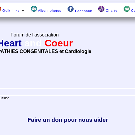
Quik links
Album photos
Charte
Co
Facebook
Forum de l'association
Heart
and
Coeur
ATHIES CONGENITALES et Cardiologie
ussion
Faire un don pour nous aider