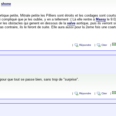
e
shone
tique petite, Mitrale petite les Pilliers sont étroits et les cordages sont court
compliquè que je les oublie, y en a tellement :( Là elle rentre à
Massy
le 9.0
lever les obstacles qui genent en dessous de la
valve
aortique, puis ils verront 
 contraire, ils le feront de suite. Elle aura aussi pour la 2eme fois une coarta
|
Répondre
|
Citer
|
our que tout se passe bien, sans trop de "surprise".
|
Répondre
|
Citer
|