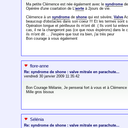
Ma petite Clémence est née également avec le
syndrome
d
Opérére d'une coartation de L'
aorte
à 2jours de vie.
Clémence à un
syndrome
de
shone
qui est sévère,
Valve
Aor
beaucoup d'obstacles dans son coeur !!! Et les termes sont si 
Opération longue et périlleuse ils m'ont dit :( Ils vont lui en
cas, il ne la changeront pas (ce que nous éspèrons) dans le cas
ils m'ont dit ... J'espère que tout ira bien, j'ai très peur
Bon courage à vous également
flore-anne
Re: syndrome de shone : valve mitrale en parachute...
vendredi 30 janvier 2009 11:35:42
Bon Courage Mélanie, Je penserai fort à vous et à Clémence p
Mille gros bisoux
Sélénia
Re: syndrome de shone : valve mitrale en parachute...