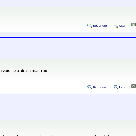
|
Répondre
|
Citer
|
en vers celui de sa marraine
|
Répondre
|
Citer
|