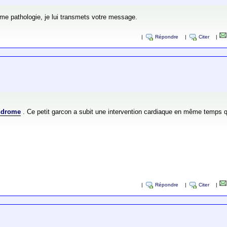
même pathologie, je lui transmets votre message.
|
Répondre
|
Citer
|
ndrome
. Ce petit garcon a subit une intervention cardiaque en même temps qu
|
Répondre
|
Citer
|