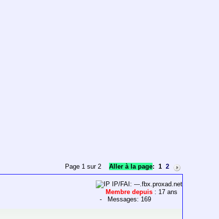
Page 1 sur 2
Aller à la page
:
1
2
IP/FAI: ---.fbx.proxad.net
Membre depuis
: 17 ans
- Messages: 169