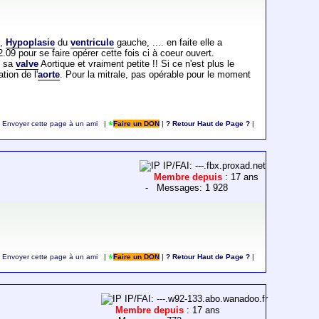
s,
Hypoplasie
du
ventricule
gauche, .... en faite elle a
2.09 pour se faire opérer cette fois ci à coeur ouvert.
si sa
valve
Aortique et vraiment petite !! Si ce n'est plus le
tion de l'
aorte
. Pour la mitrale, pas opérable pour le moment
Envoyer cette page à un ami
|
Faire un DON
|
? Retour Haut de Page ?
|
IP/FAI: ---.fbx.proxad.net
Membre depuis
: 17 ans
- Messages: 1 928
Envoyer cette page à un ami
|
Faire un DON
|
? Retour Haut de Page ?
|
IP/FAI: ---.w92-133.abo.wanadoo.fr
Membre depuis
: 17 ans