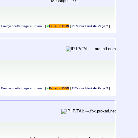
- Messages: 772
Envoyer cette page à un ami
|
Faire un DON
|
? Retour Haut de Page ?
|
IP/FAI: ---.arc-intl.com
Envoyer cette page à un ami
|
Faire un DON
|
? Retour Haut de Page ?
|
IP/FAI: ---.fbx.proxad.net