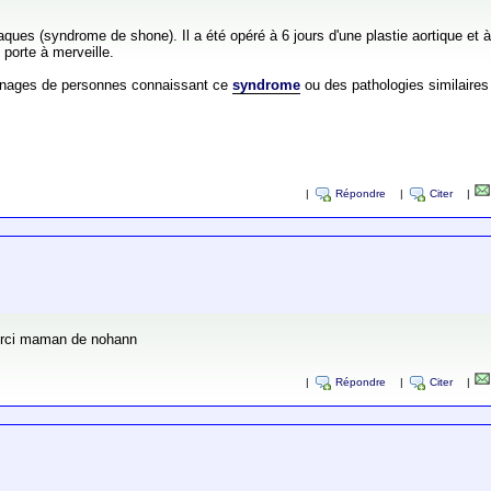
ues (syndrome de shone). Il a été opéré à 6 jours d'une plastie aortique et
porte à merveille.
gnages de personnes connaissant ce
syndrome
ou des pathologies similaires
|
Répondre
|
Citer
|
rci maman de nohann
|
Répondre
|
Citer
|