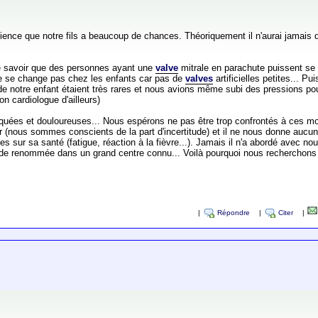
ience que notre fils a beaucoup de chances. Théoriquement il n'aurai jamais
de savoir que des personnes ayant une
valve
mitrale en parachute puissent se f
ne se change pas chez les enfants car pas de
valves
artificielles petites... P
e notre enfant étaient très rares et nous avions même subi des pressions pou 
n cardiologue d'ailleurs)
quées et douloureuses... Nous espérons ne pas être trop confrontés à ces mom
 (nous sommes conscients de la part d'incertitude) et il ne nous donne aucun
ces sur sa santé (fatigue, réaction à la fièvre...). Jamais il n'a abordé avec n
rande renommée dans un grand centre connu... Voilà pourquoi nous rechercho
|
Répondre
|
Citer
|