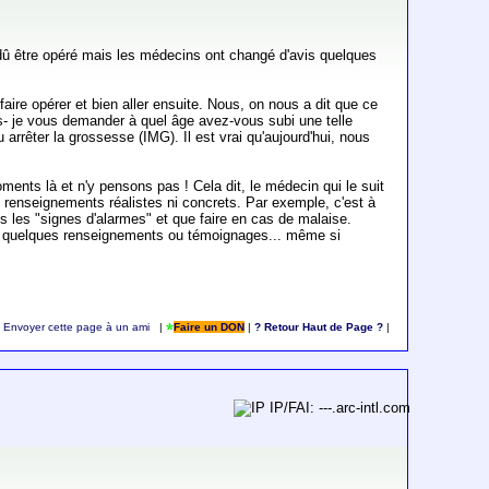
 dû être opéré mais les médecins ont changé d'avis quelques
aire opérer et bien aller ensuite. Nous, on nous a dit que ce
uis- je vous demander à quel âge avez-vous subi une telle
arrêter la grossesse (IMG). Il est vrai qu'aujourd'hui, nous
ents là et n'y pensons pas ! Cela dit, le médecin qui le suit
 renseignements réalistes ni concrets. Par exemple, c'est à
ous les "signes d'alarmes" et que faire en cas de malaise.
ns quelques renseignements ou témoignages... même si
Envoyer cette page à un ami
|
Faire un DON
|
? Retour Haut de Page ?
|
IP/FAI: ---.arc-intl.com