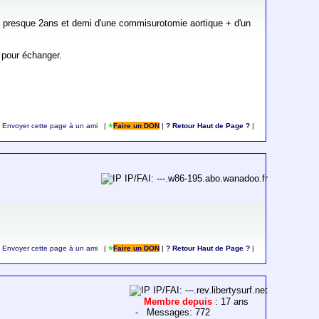
 à presque 2ans et demi d'une commisurotomie aortique + d'un
 pour échanger.
Envoyer cette page à un ami
|
Faire un DON
|
? Retour Haut de Page ?
|
IP/FAI: ---.w86-195.abo.wanadoo.fr
Envoyer cette page à un ami
|
Faire un DON
|
? Retour Haut de Page ?
|
IP/FAI: ---.rev.libertysurf.net
Membre depuis
: 17 ans
- Messages: 772