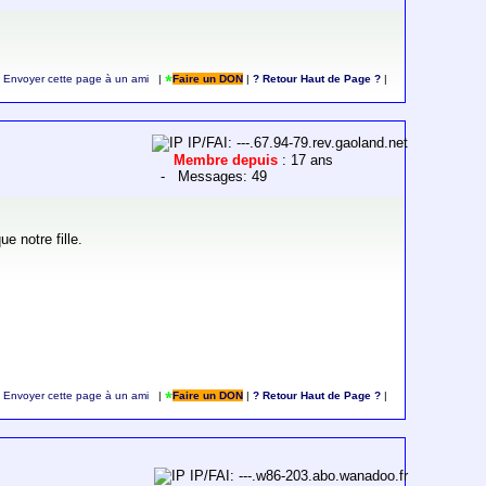
Envoyer cette page à un ami
|
Faire un DON
|
? Retour Haut de Page ?
|
IP/FAI: ---.67.94-79.rev.gaoland.net
Membre depuis
: 17 ans
- Messages: 49
e notre fille.
Envoyer cette page à un ami
|
Faire un DON
|
? Retour Haut de Page ?
|
IP/FAI: ---.w86-203.abo.wanadoo.fr