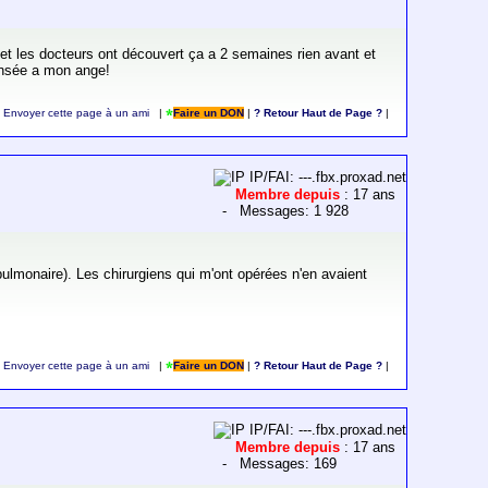
 et les docteurs ont découvert ça a 2 semaines rien avant et
pensée a mon ange!
Envoyer cette page à un ami
|
Faire un DON
|
? Retour Haut de Page ?
|
IP/FAI: ---.fbx.proxad.net
Membre depuis
: 17 ans
- Messages: 1 928
ulmonaire). Les chirurgiens qui m'ont opérées n'en avaient
Envoyer cette page à un ami
|
Faire un DON
|
? Retour Haut de Page ?
|
IP/FAI: ---.fbx.proxad.net
Membre depuis
: 17 ans
- Messages: 169