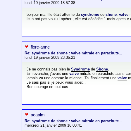
lundi 19 janvier 2009 18:57:38
bonjour ma fille était atteinte du
syndrome
de
shone
,
valve
m
ils n ont pas voulu l opérer , elle est décédée 1 mois apres 
flore-anne
Re: syndrome de shone : valve mitrale en parachute...
lundi 19 janvier 2009 23:35:21
Je ne connais pas bien le
Syndrome
de
Shone
.
En revanche, j'avais une
valve
mitrale en parachute aussi com
jamais vu une comme la mienne. J'ai finallement une
valve
mé
Je sais pas si je peux vous aider...
Bon courage en tout cas
acaalm
Re: syndrome de shone : valve mitrale en parachute...
mercredi 21 janvier 2009 16:03:41