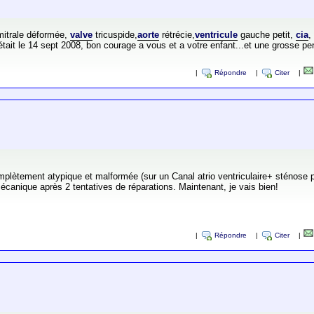
itrale déformée,
valve
tricuspide,
aorte
rétrécie,
ventricule
gauche petit,
cia
,
c était le 14 sept 2008, bon courage a vous et a votre enfant...et une grosse 
|
Répondre
|
Citer
|
plètement atypique et malformée (sur un Canal atrio ventriculaire+ sténose p
canique après 2 tentatives de réparations. Maintenant, je vais bien!
|
Répondre
|
Citer
|