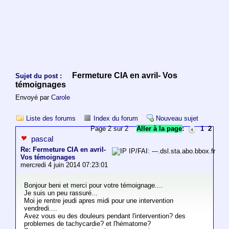
Fermeture CIA en avril- Vos
Sujet du post :
témoignages
Envoyé par
Carole
Liste des forums
Index du forum
Nouveau sujet
Page 2 sur 2
Aller à la page
:
1
2
pascal
Re: Fermeture CIA en avril-
IP/FAI: ---.dsl.sta.abo.bbox.fr
Vos témoignages
mercredi 4 juin 2014 07:23:01
Bonjour beni et merci pour votre témoignage....
Je suis un peu rassuré...
Moi je rentre jeudi apres midi pour une intervention
vendredi....
Avez vous eu des douleurs pendant l'intervention? des
problemes de tachycardie? et l'hématome?