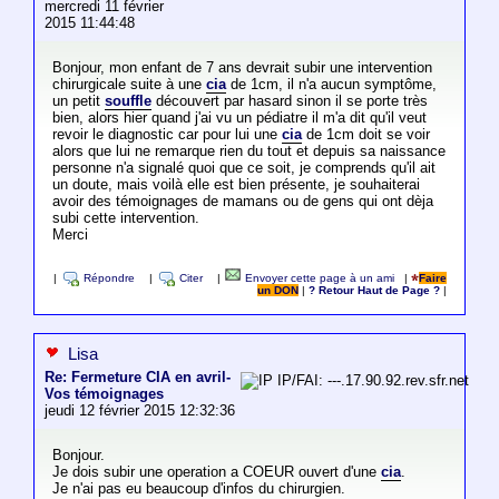
mercredi 11 février
2015 11:44:48
Bonjour, mon enfant de 7 ans devrait subir une intervention
chirurgicale suite à une
cia
de 1cm, il n'a aucun symptôme,
un petit
souffle
découvert par hasard sinon il se porte très
bien, alors hier quand j'ai vu un pédiatre il m'a dit qu'il veut
revoir le diagnostic car pour lui une
cia
de 1cm doit se voir
alors que lui ne remarque rien du tout et depuis sa naissance
personne n'a signalé quoi que ce soit, je comprends qu'il ait
un doute, mais voilà elle est bien présente, je souhaiterai
avoir des témoignages de mamans ou de gens qui ont dèja
subi cette intervention.
Merci
|
Répondre
|
Citer
|
Envoyer cette page à un ami
|
Faire
un DON
|
? Retour Haut de Page ?
|
Lisa
Re: Fermeture CIA en avril-
IP/FAI: ---.17.90.92.rev.sfr.net
Vos témoignages
jeudi 12 février 2015 12:32:36
Bonjour.
Je dois subir une operation a COEUR ouvert d'une
cia
.
Je n'ai pas eu beaucoup d'infos du chirurgien.