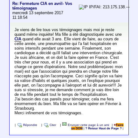
Re: Fermeture CIA en avril- Vos
IP/FAI: 213.175.138.---
témoignages
mercredi 13 septembre 2017
11:18:54
Je viens de lire tous vos témoignages mais moi je reste
quand même inquiète! Ma fille a été diagnostiquée avec une
CIA
quand elle avait 3 ans. Elle vient de faire, au cours de
cette année, une pneumopathie qui l'a fait hospitalisée en
soins intensifs pendant une semaine. Finalement, son
cardiologue a décidé qu'ill fallait une intervention chirurgicale.
Je suis africaine, et on doit la faire opérer en France. C'est
très cher pour nous, et il y a une association qui prend en
charge ce genre d'opérations. Notre seul problème(avec mon
mari) est que l'association qui prendra en charge notre fille
n'accepte pas qu'on l'acompagne. Ceci signifie qu'on va faire
sa valise d'habits et quelques jouets, on l'explique pourquoi
elle part, on l'accompagne à l'aéroport et lui dit aurevoir!!! Je
suis si stressée, je me demande comment je vais être loin
de ma fille pendant tout le temps de l'hospitalisation.
J'ai besoin des cas pareils pour témoigner, cela me fera
énormement du bien. Ma fille va se faire opérer en Février à
Strasbourg.
Merci infinement de vos témoignages.
|
Répondre
|
Citer
|
Envoyer cette page à un ami
|
Faire
un DON
|
? Retour Haut de Page ?
|