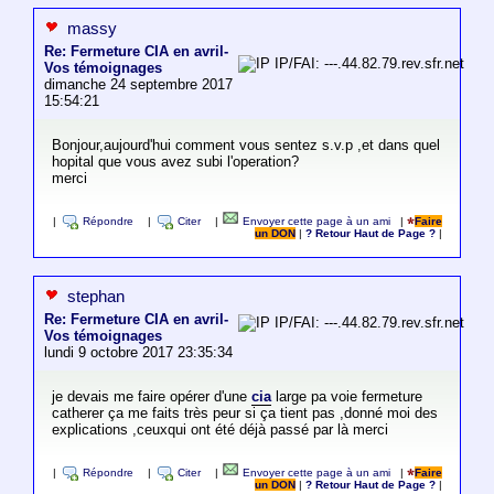
massy
Re: Fermeture CIA en avril-
IP/FAI: ---.44.82.79.rev.sfr.net
Vos témoignages
dimanche 24 septembre 2017
15:54:21
Bonjour,aujourd'hui comment vous sentez s.v.p ,et dans quel
hopital que vous avez subi l'operation?
merci
|
Répondre
|
Citer
|
Envoyer cette page à un ami
|
Faire
un DON
|
? Retour Haut de Page ?
|
stephan
Re: Fermeture CIA en avril-
IP/FAI: ---.44.82.79.rev.sfr.net
Vos témoignages
lundi 9 octobre 2017 23:35:34
je devais me faire opérer d'une
cia
large pa voie fermeture
catherer ça me faits très peur si ça tient pas ,donné moi des
explications ,ceuxqui ont été déjà passé par là merci
|
Répondre
|
Citer
|
Envoyer cette page à un ami
|
Faire
un DON
|
? Retour Haut de Page ?
|