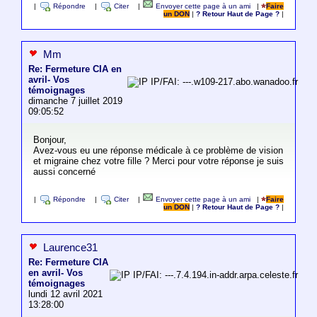
|
Répondre
|
Citer
|
Envoyer cette page à un ami
|
Faire
un DON
|
? Retour Haut de Page ?
|
Mm
Re: Fermeture CIA en
avril- Vos
IP/FAI: ---.w109-217.abo.wanadoo.fr
témoignages
dimanche 7 juillet 2019
09:05:52
Bonjour,
Avez-vous eu une réponse médicale à ce problème de vision
et migraine chez votre fille ? Merci pour votre réponse je suis
aussi concerné
|
Répondre
|
Citer
|
Envoyer cette page à un ami
|
Faire
un DON
|
? Retour Haut de Page ?
|
Laurence31
Re: Fermeture CIA
en avril- Vos
IP/FAI: ---.7.4.194.in-addr.arpa.celeste.fr
témoignages
lundi 12 avril 2021
13:28:00