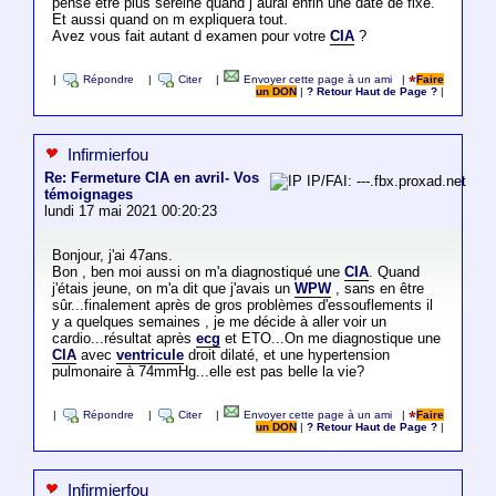
pense etre plus sereine quand j aurai enfin une date de fixé.
Et aussi quand on m expliquera tout.
Avez vous fait autant d examen pour votre
CIA
?
|
Répondre
|
Citer
|
Envoyer cette page à un ami
|
Faire
un DON
|
? Retour Haut de Page ?
|
Infirmierfou
Re: Fermeture CIA en avril- Vos
IP/FAI: ---.fbx.proxad.net
témoignages
lundi 17 mai 2021 00:20:23
Bonjour, j'ai 47ans.
Bon , ben moi aussi on m'a diagnostiqué une
CIA
. Quand
j'étais jeune, on m'a dit que j'avais un
WPW
, sans en être
sûr...finalement après de gros problèmes d'essouflements il
y a quelques semaines , je me décide à aller voir un
cardio...résultat après
ecg
et ETO...On me diagnostique une
CIA
avec
ventricule
droit dilaté, et une hypertension
pulmonaire à 74mmHg...elle est pas belle la vie?
|
Répondre
|
Citer
|
Envoyer cette page à un ami
|
Faire
un DON
|
? Retour Haut de Page ?
|
Infirmierfou