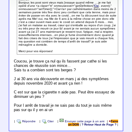
Bonjour, les post sont vieux mais j'essaye quand même ….je me fait
opéré d'une <a class="tt" onmouseover="getDefinition('
Cia
', event);"
onmouseout="setTimer();">Cia</a> par cathétérisation dans moins de 2
semaines paroie très fine donc peu confiant que cela tienne, mais pour
éviter de passer en réa avec le covid…on me l'a découvert tout de suite
après ma fille! oui, ma fille de 6 ans à la même chose en pire donc elle
c'est a cœur ouvert mais avec le covid on attend depuis 6 mois… moi,
j'ai fait un malaise au travail, cœur qui s'emballe au repos d'un coup, j'ai
eu très peur de mourir ce jour là! avant je ne sentais aucun symptômes
avant ça j'ai 27 ans maintenant je ressent tout, fatigue, mal a respirer,
essoufflements intenses…en plus je fume énormément donc quand je
fait des crises de toux j'ai l'impression que je vais mourir a chaque fois,
ma question est combien de temps d'arrêt de travail? je suis aide
ménagère a domicile.
Merci pour vos réponses!
Coucou, je trouve ça nul qu ils fassent par cathe si les
chances de réussite son mince...
Sais tu a combien sont tes berges ?
J ai 30 ans via découverte en mars j ai des symptômes
depuis novembre 2020 et avant ça rien !
C est sur que la cigarette n aide pas. Peut être essayez de
diminuer un peu ?
Pour l arrêt de travail je ne sais pas du tout je suis même
pas sur qu il y en ai un
|
Répondre
|
Citer
|
Envoyer cette page à un ami
|
Faire
un DON
|
? Retour Haut de Page ?
|