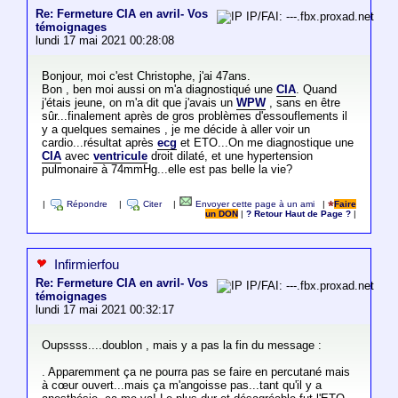
Re: Fermeture CIA en avril- Vos
IP/FAI: ---.fbx.proxad.net
témoignages
lundi 17 mai 2021 00:28:08
Bonjour, moi c'est Christophe, j'ai 47ans.
Bon , ben moi aussi on m'a diagnostiqué une
CIA
. Quand
j'étais jeune, on m'a dit que j'avais un
WPW
, sans en être
sûr...finalement après de gros problèmes d'essouflements il
y a quelques semaines , je me décide à aller voir un
cardio...résultat après
ecg
et ETO...On me diagnostique une
CIA
avec
ventricule
droit dilaté, et une hypertension
pulmonaire à 74mmHg...elle est pas belle la vie?
|
Répondre
|
Citer
|
Envoyer cette page à un ami
|
Faire
un DON
|
? Retour Haut de Page ?
|
Infirmierfou
Re: Fermeture CIA en avril- Vos
IP/FAI: ---.fbx.proxad.net
témoignages
lundi 17 mai 2021 00:32:17
Oupssss....doublon , mais y a pas la fin du message :
. Apparemment ça ne pourra pas se faire en percutané mais
à cœur ouvert...mais ça m'angoisse pas...tant qu'il y a