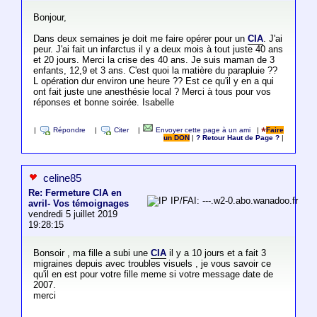
Bonjour,
Dans deux semaines je doit me faire opérer pour un
CIA
. J'ai
peur. J'ai fait un infarctus il y a deux mois à tout juste 40 ans
et 20 jours. Merci la crise des 40 ans. Je suis maman de 3
enfants, 12,9 et 3 ans. C'est quoi la matière du parapluie ??
L opération dur environ une heure ?? Est ce qu'il y en a qui
ont fait juste une anesthésie local ? Merci à tous pour vos
réponses et bonne soirée. Isabelle
|
Répondre
|
Citer
|
Envoyer cette page à un ami
|
Faire
un DON
|
? Retour Haut de Page ?
|
celine85
Re: Fermeture CIA en
IP/FAI: ---.w2-0.abo.wanadoo.fr
avril- Vos témoignages
vendredi 5 juillet 2019
19:28:15
Bonsoir , ma fille a subi une
CIA
il y a 10 jours et a fait 3
migraines depuis avec troubles visuels , je vous savoir ce
qu'il en est pour votre fille meme si votre message date de
2007.
merci