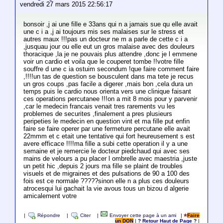
vendredi 27 mars 2015 22:56:17
bonsoir ,j ai une fille e 33ans qui n a jamais sue qu elle avait
une c i a ,j ai toujours mis ses malaises sur le stress et
autres maux !!!pas un docteur ne m a parle de cette c i a
,jusquau jour ou elle eut un gros malaise avec des douleurs
thoracique ,la je ne pouvais plus attendre ,donc je l emmene
voir un cardio et voila que le couperet tombe !!votre fille
souffre d une c ia ostuim secondum !que faire comment faire
,!!!!un tas de question se bousculent dans ma tete je recus
un gros coups ,pas facile a digerer ,mais bon ,cela dura un
temps puis le cardio nous orienta vers une clinique faisant
ces operations percutanee !!!on a mit 8 mois pour y parvenir
,car le medecin francais venait tres rarements vu les
problemes de securites ,finalement a pres plusieurs
peripeties le medecin en question vint et ma fille put enfin
faire se faire operer par une fermeture percutane elle avait
22mmm et c etait une tentative qui fort heureusement s est
avere efficace !!!!ma fille a subi cette operation il y a une
semaine et je remercie le docteur piedchaud qui avec ses
mains de velours a pu placer l ombrelle avec maestria ,juste
un petit hic ,depuis 2 jours ma fille se plaint de troubles
visuels et de migraines et des pulsations de 90 a 100 des
fois est ce normale ?????sinon elle n a plus ces douleurs
atrocesqui lui gachait la vie avous tous un bizou d algerie
amicalement votre
|
Répondre
|
Citer
|
Envoyer cette page à un ami
|
Faire
un DON
|
? Retour Haut de Page ?
|