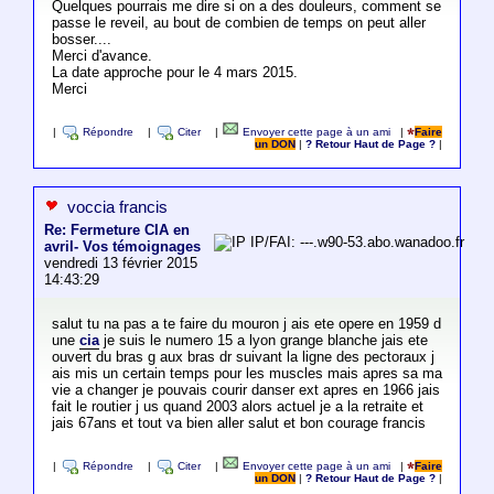
Quelques pourrais me dire si on a des douleurs, comment se
passe le reveil, au bout de combien de temps on peut aller
bosser....
Merci d'avance.
La date approche pour le 4 mars 2015.
Merci
|
Répondre
|
Citer
|
Envoyer cette page à un ami
|
Faire
un DON
|
? Retour Haut de Page ?
|
voccia francis
Re: Fermeture CIA en
IP/FAI: ---.w90-53.abo.wanadoo.fr
avril- Vos témoignages
vendredi 13 février 2015
14:43:29
salut tu na pas a te faire du mouron j ais ete opere en 1959 d
une
cia
je suis le numero 15 a lyon grange blanche jais ete
ouvert du bras g aux bras dr suivant la ligne des pectoraux j
ais mis un certain temps pour les muscles mais apres sa ma
vie a changer je pouvais courir danser ext apres en 1966 jais
fait le routier j us quand 2003 alors actuel je a la retraite et
jais 67ans et tout va bien aller salut et bon courage francis
|
Répondre
|
Citer
|
Envoyer cette page à un ami
|
Faire
un DON
|
? Retour Haut de Page ?
|