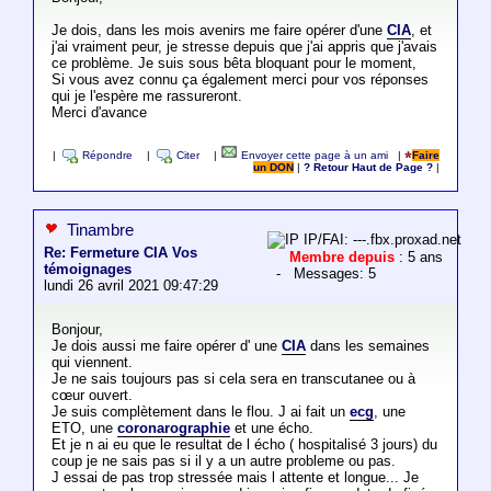
Je dois, dans les mois avenirs me faire opérer d'une
CIA
, et
j'ai vraiment peur, je stresse depuis que j'ai appris que j'avais
ce problème. Je suis sous bêta bloquant pour le moment,
Si vous avez connu ça également merci pour vos réponses
qui je l'espère me rassureront.
Merci d'avance
|
Répondre
|
Citer
|
Envoyer cette page à un ami
|
Faire
un DON
|
? Retour Haut de Page ?
|
Tinambre
IP/FAI: ---.fbx.proxad.net
Re: Fermeture CIA Vos
Membre depuis
: 5 ans
témoignages
- Messages: 5
lundi 26 avril 2021 09:47:29
Bonjour,
Je dois aussi me faire opérer d' une
CIA
dans les semaines
qui viennent.
Je ne sais toujours pas si cela sera en transcutanee ou à
cœur ouvert.
Je suis complètement dans le flou. J ai fait un
ecg
, une
ETO, une
coronarographie
et une écho.
Et je n ai eu que le resultat de l écho ( hospitalisé 3 jours) du
coup je ne sais pas si il y a un autre probleme ou pas.
J essai de pas trop stressée mais l attente et longue... Je