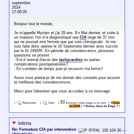
septembre
2014
17:00:05
Bonjour tout le monde,
Je m'appelle Myriam et j'ai 29 ans. En Mai dernier, et suite à
un malaise, l'on m'a diagnostiqué une
CIA
large de 37 mm
qui ne pouvait etre fermée que par voie chirurgicale. Je me
suis faite donc opérée le 16 Septembre dernier avec succès
par le Dr JIRARI. En période de convalescence, plusieurs
questions se posent :
- Est-il normal d'avoir des
tachycardies
ou autres
complications postopératoires?
- En combien de temps puis-je recouvrir ma forme?
Aussi vous prierai-je de me donner des conseils pour assurer
la meilleure des convalescences.
Merci pour l'attention que vous accordez à ce message.
|
Répondre
|
Citer
|
Envoyer cette page à un ami
|
Faire
un DON
|
? Retour Haut de Page ?
|
bdirina
Re: Fermeture CIA par intervention
IP/FAI: 105.104.30.---
chirugicale