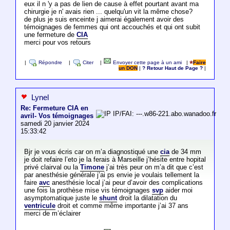
eux il n 'y a pas de lien de cause à effet pourtant avant ma
chirurgie je n' avais rien ... quelqu'un vit la même chose?
de plus je suis enceinte j aimerai également avoir des
témoignages de femmes qui ont accouchés et qui ont subit
une fermeture de
CIA
merci pour vos retours
|
Répondre
|
Citer
|
Envoyer cette page à un ami
|
Faire
un DON
|
? Retour Haut de Page ?
|
Lynel
Re: Fermeture CIA en
IP/FAI: ---.w86-221.abo.wanadoo.fr
avril- Vos témoignages
samedi 20 janvier 2024
15:33:42
Bjr je vous écris car on m’a diagnostiqué une
cia
de 34 mm
je doit refaire l’eto je la ferais à Marseille j’hésite entre hopital
privé clairval ou la
Timone
j’ai très peur on m’a dit que c’est
par anesthésie générale j’ai ps envie je voulais tellement la
faire
avc
anesthésie local j’ai peur d’avoir des complications
une fois la prothèse mise vis témoignages
svp
aider moi
asymptomatique juste le
shunt
droit la dilatation du
ventricule
droit et comme même importante j’ai 37 ans
merci de m’éclairer