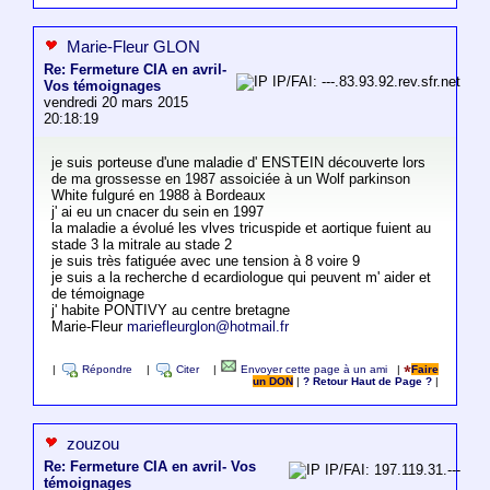
Marie-Fleur GLON
Re: Fermeture CIA en avril-
IP/FAI: ---.83.93.92.rev.sfr.net
Vos témoignages
vendredi 20 mars 2015
20:18:19
je suis porteuse d'une maladie d' ENSTEIN découverte lors
de ma grossesse en 1987 assoiciée à un Wolf parkinson
White fulguré en 1988 à Bordeaux
j' ai eu un cnacer du sein en 1997
la maladie a évolué les vlves tricuspide et aortique fuient au
stade 3 la mitrale au stade 2
je suis très fatiguée avec une tension à 8 voire 9
je suis a la recherche d ecardiologue qui peuvent m' aider et
de témoignage
j' habite PONTIVY au centre bretagne
Marie-Fleur
mariefleurglon@hotmail.fr
|
Répondre
|
Citer
|
Envoyer cette page à un ami
|
Faire
un DON
|
? Retour Haut de Page ?
|
zouzou
Re: Fermeture CIA en avril- Vos
IP/FAI: 197.119.31.---
témoignages