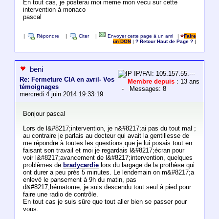
En tout cas, je posterai moi meme mon vécu sur cette
intervention à monaco
pascal
|
Répondre
|
Citer
|
Envoyer cette page à un ami
|
Faire
un DON
|
? Retour Haut de Page ?
|
beni
IP/FAI: 105.157.55.---
Re: Fermeture CIA en avril- Vos
Membre depuis
: 13 ans
témoignages
- Messages: 8
mercredi 4 juin 2014 19:33:19
Bonjour pascal
Lors de l&#8217;intervention, je n&#8217;ai pas du tout mal ;
au contraire je parlais au docteur qui avait la gentillesse de
me répondre à toutes les questions que je lui posais tout en
faisant son travail et moi je regardais l&#8217;écran pour
voir l&#8217;avancement de l&#8217;intervention, quelques
problèmes de
bradycardie
lors du largage de la prothèse qui
ont durer a peu prés 5 minutes. Le lendemain on m&#8217;a
enlevé le pansement à 9h du matin, pas
d&#8217;hématome, je suis descendu tout seul à pied pour
faire une radio de contrôle.
En tout cas je suis sûre que tout aller bien se passer pour
vous.