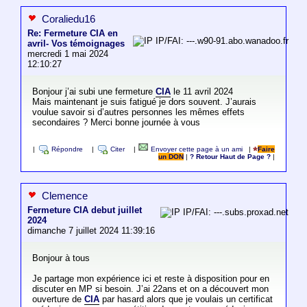
Coraliedu16
Re: Fermeture CIA en
IP/FAI: ---.w90-91.abo.wanadoo.fr
avril- Vos témoignages
mercredi 1 mai 2024
12:10:27
Bonjour j’ai subi une fermeture
CIA
le 11 avril 2024
Mais maintenant je suis fatigué je dors souvent. J’aurais
voulue savoir si d’autres personnes les mêmes effets
secondaires ? Merci bonne journée à vous
|
Répondre
|
Citer
|
Envoyer cette page à un ami
|
Faire
un DON
|
? Retour Haut de Page ?
|
Clemence
Fermeture CIA debut juillet
IP/FAI: ---.subs.proxad.net
2024
dimanche 7 juillet 2024 11:39:16
Bonjour à tous
Je partage mon expérience ici et reste à disposition pour en
discuter en MP si besoin. J’ai 22ans et on a découvert mon
ouverture de
CIA
par hasard alors que je voulais un certificat