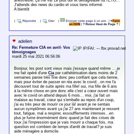
anesthésie, ça me va! Le plus dur et désagréable fut l'ETO...
J'attends des news du cardio et vous tiens informé.
A bientôt
|
Répondre
|
Citer
|
Envoyer cette page à un ami
|
Faire
un DON
|
? Retour Haut de Page ?
|
adelien
Re: Fermeture CIA en avril- Vos
IP/FAI: ---.fbx.proxad.net
témoignages
mardi 25 mai 2021 06:56:06
Bonjour, les post sont vieux mais j'essaye quand même ….je
me fait opéré d'une
Cia
par cathétérisation dans moins de 2
semaines paroie très fine donc peu confiant que cela tienne,
mais pour éviter de passer en réa avec le covid…on me l'a
découvert tout de suite après ma fille! oui, ma fille de 6 ans
à la même chose en pire donc elle c'est a cœur ouvert mais
avec le covid on attend depuis 6 mois… moi, j'ai fait un
malaise au travail, cœur qui s'emballe au repos d'un coup,
j'ai eu très peur de mourir ce jour là! avant je ne sentais
aucun symptômes avant ça j'ai 27 ans maintenant je ressent
tout, fatigue, mal a respirer, essoufflements intenses…en
plus je fume énormément donc quand je fait des crises de
toux j'ai l'impression que je vais mourir a chaque fois, ma
question est combien de temps d'arrêt de travail? je suis
aide ménagère a domicile.