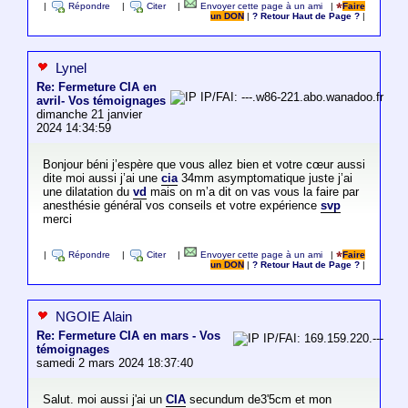
|
Répondre
|
Citer
|
Envoyer cette page à un ami
|
Faire
un DON
|
? Retour Haut de Page ?
|
Lynel
Re: Fermeture CIA en
IP/FAI: ---.w86-221.abo.wanadoo.fr
avril- Vos témoignages
dimanche 21 janvier
2024 14:34:59
Bonjour béni j’espère que vous allez bien et votre cœur aussi
dite moi aussi j’ai une
cia
34mm asymptomatique juste j’ai
une dilatation du
vd
mais on m’a dit on vas vous la faire par
anesthésie général vos conseils et votre expérience
svp
merci
|
Répondre
|
Citer
|
Envoyer cette page à un ami
|
Faire
un DON
|
? Retour Haut de Page ?
|
NGOIE Alain
Re: Fermeture CIA en mars - Vos
IP/FAI: 169.159.220.---
témoignages
samedi 2 mars 2024 18:37:40
Salut. moi aussi j'ai un
CIA
secundum de3'5cm et mon