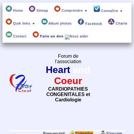
Home
Sitmap
Comprendre
Connaître
Quik links
Album photos
Charte
Facebook
Contact
Faire un don
Forum de
l'association
Heart
and
Coeur
CARDIOPATHIES
CONGENITALES et
Cardiologie
Bienvenu(e)!
S'identifier
S'inscrire