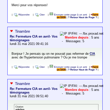
Merci pour vos réponses!
|
Répondre
|
Citer
|
Envoyer cette page à un ami
|
Faire
un DON
|
? Retour Haut de Page ?
|
Tinambre
IP/FAI: ---.fbx.proxad.net
Re: Fermeture CIA en avril- Vos
Membre depuis
: 5 ans
témoignages
- Messages: 5
lundi 31 mai 2021 09:41:16
Bonjour ! Je pensais qu on ne pouvait pas refermer de
CIA
avec de l'hypertension pulmonaire ? Ou je me trompe
|
Répondre
|
Citer
|
Envoyer cette page à un ami
|
Faire
un DON
|
? Retour Haut de Page ?
|
Tinambre
IP/FAI: ---.fbx.proxad.net
Re: Fermeture CIA en avril- Vos
Membre depuis
: 5 ans
témoignages
- Messages: 5
lundi 31 mai 2021 09:51:40
Citation
adelien