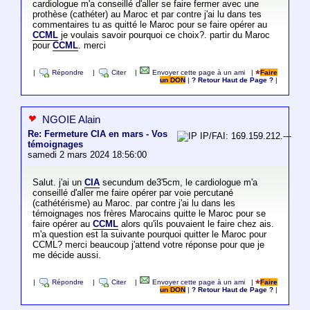
cardiologue m'a conseillé d'aller se faire fermer avec une
prothèse (cathéter) au Maroc et par contre j'ai lu dans tes
commentaires tu as quitté le Maroc pour se faire opérer au
CCML
je voulais savoir pourquoi ce choix?. partir du Maroc
pour
CCML
. merci
|
Répondre
|
Citer
|
Envoyer cette page à un ami
|
Faire
un DON
|
? Retour Haut de Page ?
|
NGOIE Alain
Re: Fermeture CIA en mars - Vos
IP/FAI: 169.159.212.---
témoignages
samedi 2 mars 2024 18:56:00
Salut. j'ai un
CIA
secundum de3'5cm, le cardiologue m'a
conseillé d'aller me faire opérer par voie percutané
(cathétérisme) au Maroc. par contre j'ai lu dans les
témoignages nos frères Marocains quitte le Maroc pour se
faire opérer au
CCML
alors qu'ils pouvaient le faire chez ais.
m'a question est la suivante pourquoi quitter le Maroc pour
CCML? merci beaucoup j'attend votre réponse pour que je
me décide aussi.
|
Répondre
|
Citer
|
Envoyer cette page à un ami
|
Faire
un DON
|
? Retour Haut de Page ?
|