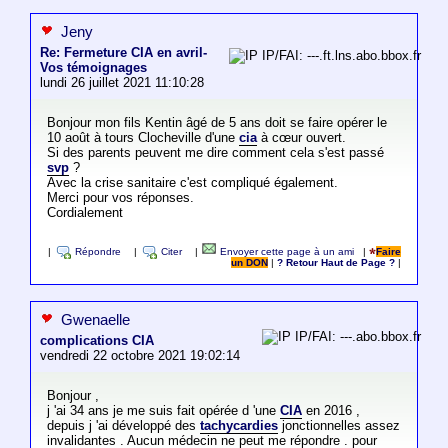
Jeny
Re: Fermeture CIA en avril-
IP/FAI: ---.ft.lns.abo.bbox.fr
Vos témoignages
lundi 26 juillet 2021 11:10:28
Bonjour mon fils Kentin âgé de 5 ans doit se faire opérer le
10 août à tours Clocheville d'une
cia
à cœur ouvert.
Si des parents peuvent me dire comment cela s'est passé
svp
?
Avec la crise sanitaire c'est compliqué également.
Merci pour vos réponses.
Cordialement
|
Répondre
|
Citer
|
Envoyer cette page à un ami
|
Faire
un DON
|
? Retour Haut de Page ?
|
Gwenaelle
IP/FAI: ---.abo.bbox.fr
complications CIA
vendredi 22 octobre 2021 19:02:14
Bonjour ,
j 'ai 34 ans je me suis fait opérée d 'une
CIA
en 2016 ,
depuis j 'ai développé des
tachycardies
jonctionnelles assez
invalidantes . Aucun médecin ne peut me répondre . pour