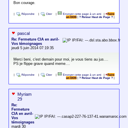
Bon courage.
|
Répondre
|
Citer
|
Envoyer cette page à un ami
|
Faire
un DON
|
? Retour Haut de Page ?
|
pascal
Re: Fermeture CIA en avril-
IP/FAI: ---.dsl.sta.abo.bbox.fr
Vos témoignages
jeudi 5 juin 2014 07:19:35
Merci beni, c'est demain pour moi, je vous tiens au jus....
PS:je flippe grave quand meme....
|
Répondre
|
Citer
|
Envoyer cette page à un ami
|
Faire
un DON
|
? Retour Haut de Page ?
|
Myriam
29
Re:
Fermeture
CIA en avril-
IP/FAI: ---.casap2-227-76-137-41.wanamaroc.com
Vos
témoignages
mardi 30