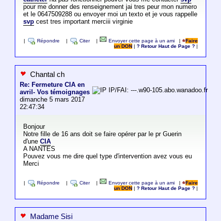
pour me donner des renseignement jai tres peur mon numero
et le 0647509288 ou envoyer moi un texto et je vous rappelle
svp
cest tres important merciii virginie
|
Répondre
|
Citer
|
Envoyer cette page à un ami
|
Faire
un DON
|
? Retour Haut de Page ?
|
Chantal ch
Re: Fermeture CIA en
IP/FAI: ---.w90-105.abo.wanadoo.fr
avril- Vos témoignages
dimanche 5 mars 2017
22:47:34
Bonjour
Notre fille de 16 ans doit se faire opérer par le pr Guerin
d'une
CIA
A NANTES
Pouvez vous me dire quel type d'intervention avez vous eu
Merci
|
Répondre
|
Citer
|
Envoyer cette page à un ami
|
Faire
un DON
|
? Retour Haut de Page ?
|
Madame Sisi