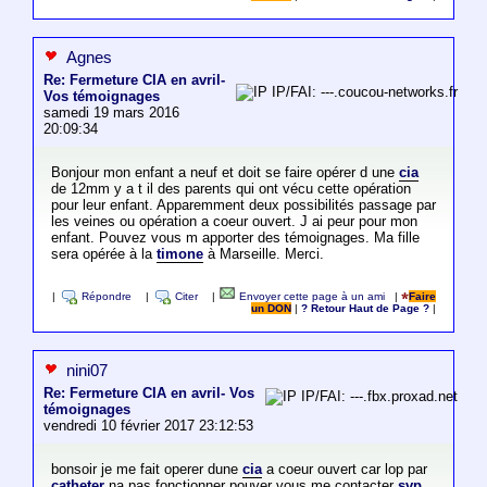
Agnes
Re: Fermeture CIA en avril-
IP/FAI: ---.coucou-networks.fr
Vos témoignages
samedi 19 mars 2016
20:09:34
Bonjour mon enfant a neuf et doit se faire opérer d une
cia
de 12mm y a t il des parents qui ont vécu cette opération
pour leur enfant. Apparemment deux possibilités passage par
les veines ou opération a coeur ouvert. J ai peur pour mon
enfant. Pouvez vous m apporter des témoignages. Ma fille
sera opérée à la
timone
à Marseille. Merci.
|
Répondre
|
Citer
|
Envoyer cette page à un ami
|
Faire
un DON
|
? Retour Haut de Page ?
|
nini07
Re: Fermeture CIA en avril- Vos
IP/FAI: ---.fbx.proxad.net
témoignages
vendredi 10 février 2017 23:12:53
bonsoir je me fait operer dune
cia
a coeur ouvert car lop par
catheter
na pas fonctionner pouver vous me contacter
svp