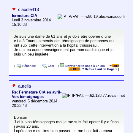
claudie413
fermeture CIA
IP/FAI: ---.w90-19.abo.wanadoo.fr
lundi 3 novembre 2014
15:10:38
Je suis une dame de 61 ans et je dois être opérée d une
c.i.a à Tours.j aimerais des témoignages de personnes qui
ont subi cette intervention à la hôpital trousseau .
Je n ai eu aucun renseignement par mon cardiologue et je
suis un peu inquiète.
|
Répondre
|
Citer
|
Envoyer cette page à un ami
|
Faire
un DON
|
? Retour Haut de Page ?
|
aurelia
Re: Fermeture CIA en avril-
IP/FAI: ---.62.128.77.rev.sfr.net
Vos témoignages
vendredi 5 décembre 2014
20:33:48
Bonsoir
J ai lu vos témoignages moi je me suis fait operer il y a 9ans
j avais 23 ans.
l opération c est tres bien passer. Ils me l ont fait a coeur