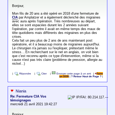
Bonjour,
Mon fils de 20 ans a été opéré en 2018 d'une fermeture de
CIA
par Amplatzer et a également déclenché des migraines
avec aura après l'opération. Très nombreuses au départ,
elles se sont espacées durant les 2 années suivant
l'opération, par contre il avait en même temps des maux de
tête quotidiens mais différents des migraines en plus des
crises.
Cela fait un peu plus de 2 ans de ans maintenant post
opératoire, et il a beaucoup moins de migraines aujourd'hui.
Le chirurgien n'a jamais su l'expliquer, prétextant même le
stress....En recherchant sur le net en anglais, on voit bien
que c'est reconnu après ce type d'intervention, même si la
cause n'est pas très claire (problème de pression, allergie au
nickel...)
|
Répondre
|
Citer
|
Envoyer cette page à un ami
|
Faire
un DON
|
? Retour Haut de Page ?
|
Niania
Re: Fermeture CIA Vos
IP/FAI: 80.214.117.---
témoignages
mercredi 21 avril 2021 19:42:27
Bonjour,