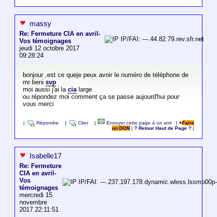
massy
Re: Fermeture CIA en avril-
IP/FAI: ---.44.82.79.rev.sfr.net
Vos témoignages
jeudi 12 octobre 2017
09:28:24
bonjour ,est ce queje peux avoir le numéro de téléphone de
mr beni
svp
moi aussi j'ai la
cia
large
ou répondez moi comment ça se passe aujourd'hui pour
vous merci
|
Répondre
|
Citer
|
Envoyer cette page à un ami
|
Faire
un DON
|
? Retour Haut de Page ?
|
Isabelle17
Re: Fermeture
CIA en avril-
Vos
IP/FAI: ---.237.197.178.dynamic.wless.lssmb00p
témoignages
mercredi 15
novembre
2017 22:11:51