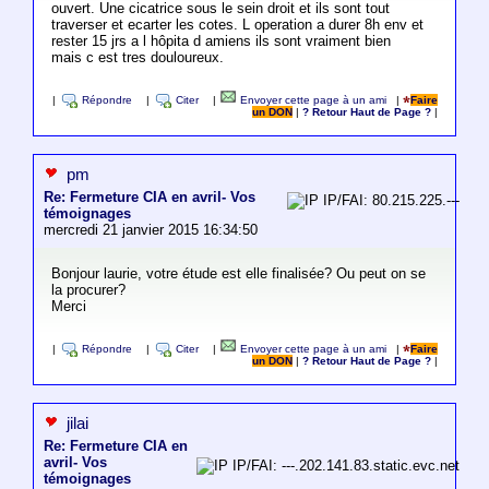
ouvert. Une cicatrice sous le sein droit et ils sont tout
traverser et ecarter les cotes. L operation a durer 8h env et
rester 15 jrs a l hôpita d amiens ils sont vraiment bien
mais c est tres douloureux.
|
Répondre
|
Citer
|
Envoyer cette page à un ami
|
Faire
un DON
|
? Retour Haut de Page ?
|
pm
Re: Fermeture CIA en avril- Vos
IP/FAI: 80.215.225.---
témoignages
mercredi 21 janvier 2015 16:34:50
Bonjour laurie, votre étude est elle finalisée? Ou peut on se
la procurer?
Merci
|
Répondre
|
Citer
|
Envoyer cette page à un ami
|
Faire
un DON
|
? Retour Haut de Page ?
|
jilai
Re: Fermeture CIA en
avril- Vos
IP/FAI: ---.202.141.83.static.evc.net
témoignages