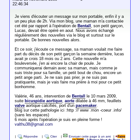
22:46:34
Je viens d'écouter un message sur mon portable, enfin il y a
un peu plus de 2h. Via mon blog, une maman m'a contactée
cet été par rapport à l'opération de
Bentall
, son petit garçon,
Lucas, devait être opéré en aout. Nous avons échangé
régulièrement des nouvelles via le blog et surtout sur le
portable. De bonnes nouvelles alors.
Et ce soir, j'écoute ce message, sa maman voulait me faire
part du décès de son petit garçon la semaine dernière, lucas
avait je crois 18 mois ou 2 ans. Cette nouvelle m'a
bouleversée, j'en ai encore la chair de poule. Je
communiquerai demain avec sa maman, mais comme je
suis triste pour sa famille, un petit bout de chou, encore un
petit ange parti. Je ne sais pas prier, je ne suis pas
pratiquante, mais je vais faire ma prière à moi pour ce petit
bonhomme.
Valérie, 46 ans, intervention de
Bentall
le 10 mars 2009,
suite
bicuspidie aortique
,
aorte
dilatée à 46 mm, feuillets
valve
aortique calcifiés, port d'un
pacemaker
.
blog sur cette pathologie ici :http :// www .mon -coeur .info/
(sans les espaces)
6 mois après l'opération je suis en pleine forme !
valthu38@gmail.com
|
Répondre
|
Citer
|
Envoyer cette page à un ami
|
Faire
un DON
|
? Retour Haut de Page ?
|