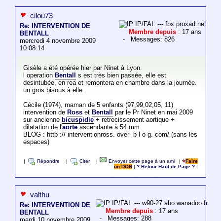
cilou73
IP/FAI: ---.fbx.proxad.net
Re: INTERVENTION DE
Membre depuis
: 17 ans
BENTALL
- Messages: 826
mercredi 4 novembre 2009
10:08:14
Gisèle a été opérée hier par Ninet à Lyon.
l operation
Bentall
s est très bien passée, elle est
desintubée, en rea et remontera en chambre dans la journée.
un gros bisous à elle.
Cécile (1974), maman de 5 enfants (97,99,02,05, 11)
intervention de
Ross
et
Bentall
par le Pr Ninet en mai 2009
sur ancienne
bicuspidie
+ retrecissement aortique +
dilatation de l'
aorte
ascendante à 54 mm
BLOG : http :// interventionross. over- b l o g. com/ (sans les
espaces)
|
Répondre
|
Citer
|
Envoyer cette page à un ami
|
Faire
un DON
|
? Retour Haut de Page ?
|
valthu
IP/FAI: ---.w90-27.abo.wanadoo.fr
Re: INTERVENTION DE
Membre depuis
: 17 ans
BENTALL
- Messages: 288
mardi 10 novembre 2009