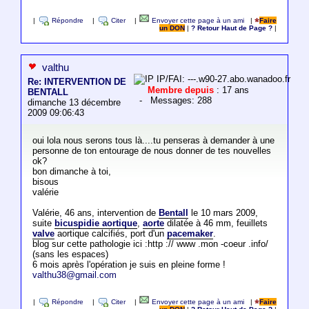
|
Répondre
|
Citer
|
Envoyer cette page à un ami
|
Faire
un DON
|
? Retour Haut de Page ?
|
valthu
IP/FAI: ---.w90-27.abo.wanadoo.fr
Re: INTERVENTION DE
Membre depuis
: 17 ans
BENTALL
- Messages: 288
dimanche 13 décembre
2009 09:06:43
oui lola nous serons tous là....tu penseras à demander à une
personne de ton entourage de nous donner de tes nouvelles
ok?
bon dimanche à toi,
bisous
valérie
Valérie, 46 ans, intervention de
Bentall
le 10 mars 2009,
suite
bicuspidie aortique
,
aorte
dilatée à 46 mm, feuillets
valve
aortique calcifiés, port d'un
pacemaker
.
blog sur cette pathologie ici :http :// www .mon -coeur .info/
(sans les espaces)
6 mois après l'opération je suis en pleine forme !
valthu38@gmail.com
|
Répondre
|
Citer
|
Envoyer cette page à un ami
|
Faire