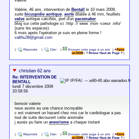
valérie
Valérie, 46 ans, intervention de
Bentall
le 10 mars 2009,
suite
bicuspidie aortique
,
aorte
dilatée à 46 mm, feuillets
valve
aortique calcifiés, port d'un
pacemaker
.
blog sur cette pathologie ici :http :// www .mon -coeur .info/
(sans les espaces)
6 mois après l'opération je suis en pleine forme !
valthu38@gmail.com
|
Répondre
|
Citer
|
Envoyer cette page à un ami
|
Faire
un DON
|
? Retour Haut de Page ?
|
christian 62 ans
Re: INTERVENTION DE
IP/FAI: ---.w90-40.abo.wanadoo.fr
BENTALL
lundi 7 décembre 2009
20:58:56
bonsoir valerie
nous avons eu une chance incroyable
c est vraiment un hasard chez moi car le cardiologue a pas
tout de suite decouvert cette anomalie
j aurais pu faire un
anevrisme
a chaque instant
|
Répondre
|
Citer
|
Envoyer cette page à un ami
|
Faire
un DON
|
? Retour Haut de Page ?
|