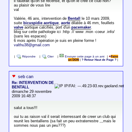
il faudrait qu'on se recense, et qu'on le crée ce club non?
au plaisir de vous lire
val
Valérie, 46 ans, intervention de
Bentall
le 10 mars 2009,
suite
bicuspidie aortique
,
aorte
dilatée à 46 mm, feuillets
valve
aortique calcifiés, port d'un
pacemaker
.
blog sur cette pathologie ici :http :// www .mon -coeur .info/
(sans les espaces)
6 mois après l'opération je suis en pleine forme !
valthu38@gmail.com
|
Répondre
|
Citer
|
Envoyer cette page à un ami
|
Faire
un DON
|
? Retour Haut de Page ?
|
seb can
Re: INTERVENTION DE
IP/FAI: ---.49.23-93.rev.gaoland.net
BENTALL
dimanche 29 novembre
2009 16:48:37
salut a tous!!!
oui tu as raison val il serait interressant de creer un club qui
reunit les bentalliens (sa fait un peu extraterrestre ,,,mais le
sommes nous pas un peu???)