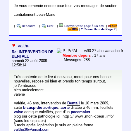
Je vous remercie encore pour tous vos messages de soutien
cordialement Jean-Marie
|
Répondre
|
Citer
|
Envoyer cette page à un ami
|
Faire
un DON
|
? Retour Haut de Page ?
|
valthu
IP/FAI: ---.w90-27.abo.wanadoo.fr
Re: INTERVENTION DE
Membre depuis
: 17 ans
BENTALL
- Messages: 288
samedi 22 août 2009
12:58:14
Très contente de te lire à nouveau, merci pour ces bonnes
nouvelles, repose toi bien et prends ton temps surtout,
je t'embrasse
bien amicalement
valérie
Valérie, 46 ans, intervention de
Bentall
le 10 mars 2009,
suite
bicuspidie aortique
,
aorte
dilatée à 46 mm, feuillets
valve
aortique calcifiés, port d'un
pacemaker
.
blog sur cette pathologie ici :http :// www .mon -coeur .info/
(sans les espaces)
6 mois après l'opération je suis en pleine forme !
valthu38@gmail.com