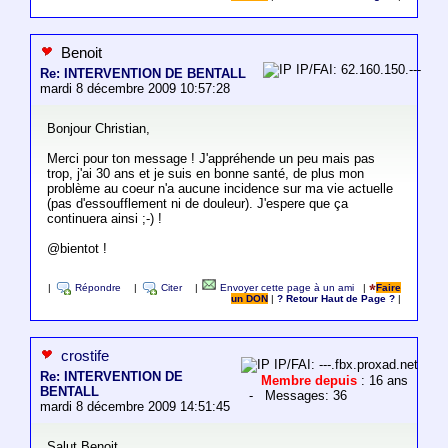
Benoit
IP/FAI: 62.160.150.---
Re: INTERVENTION DE BENTALL
mardi 8 décembre 2009 10:57:28
Bonjour Christian,
Merci pour ton message ! J'appréhende un peu mais pas
trop, j'ai 30 ans et je suis en bonne santé, de plus mon
problème au coeur n'a aucune incidence sur ma vie actuelle
(pas d'essoufflement ni de douleur). J'espere que ça
continuera ainsi ;-) !
@bientot !
|
Répondre
|
Citer
|
Envoyer cette page à un ami
|
Faire
un DON
|
? Retour Haut de Page ?
|
crostife
IP/FAI: ---.fbx.proxad.net
Re: INTERVENTION DE
Membre depuis
: 16 ans
BENTALL
- Messages: 36
mardi 8 décembre 2009 14:51:45
Salut Benoit,