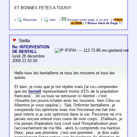
ET BONNES FETES A TOUS!!!
|
Répondre
|
Citer
|
Envoyer cette page à un ami
|
Faire
un DON
|
? Retour Haut de Page ?
|
Stella
Re: INTERVENTION
IP/FAI: ---.113.72-86.rev.gaoland.net
DE BENTALL
lundi 28 décembre
2009 21:52:50
Hello tous les bentalliens et tous les rossiens et tous les
autres
Et bien, je crois que je me répète mais j'ai cru comprendre
que les
bentall
représentaient moins d'1% de la population
francaise... on va tous se retrouver ici bientot - c'est
chouette (on pourra tchater avec les rossiens, hein Cilou ou
Albertino.je vous taquine.) - Seb, l'infirmier bentalliens, je
comprends ton optimiste mais moi l'inconnue me fait très
peur meme si je suis optimiste dans la vie. Personne ne m'a
jamais encore enlevé mon coeur de mon corps...D'ailleurs, je
n'ai jamais d'opération tout court sauf l'hospitalisation pour
l'accouchement de ma fille...alors tu comprends ma hantise..
Donc, pour une première, c'est une première... je dois subir