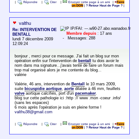
|
Répondre
|
Citer
|
Envoyer cette page à un ami
|
Faire
un DON
|
? Retour Haut de Page ?
|
valthu
IP/FAI: ---.w90-27.abo.wanadoo.fr
Re: INTERVENTION DE
Membre depuis
: 17 ans
BENTALL
- Messages: 288
lundi 7 décembre 2009
12:09:24
bonjour , merci pour ce message. J'ai fait un blog sur mon
opération enfin sur l'intervention de
bentall
tu dois avoir le
nom dans ma signature...j'avais tenté de faire un forum mais
trop mal organisé alors je me contente du blog...
valérie
Valérie, 46 ans, intervention de
Bentall
le 10 mars 2009,
suite
bicuspidie aortique
,
aorte
dilatée à 46 mm, feuillets
valve
aortique calcifiés, port d'un
pacemaker
.
blog sur cette pathologie ici :http :// www .mon -coeur .info/
(sans les espaces)
6 mois après l'opération je suis en pleine forme !
valthu38@gmail.com
|
Répondre
|
Citer
|
Envoyer cette page à un ami
|
Faire
un DON
|
? Retour Haut de Page ?
|