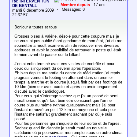
Re: INTERVENTION
Membre depuis
: 17 ans
DE BENTALL
- Messages: 8
mardi 8 décembre 2009
22:37:57
Bonjour à toutes et tous
Grosses bises à Valérie, désolé pour cette coupure mais je
ne vous ai pas oublié étant gendarme de mon état, j'ai du me
soumettre à moult examens afin de retrouver mes diverses
aptitudes et avoir la possibilité de retrouver le poste qui était
le mien avant de passer sur le billard.
J'en ai enfin terminé avec ces visites de contrôle et pour
ceux qui s'inquiètent du devenir après l'opération.
Eh bien depuis ma sortie du centre de rééducation j'ai repris
progressivement le footing en alternant dans un premier
temps la marche et la course jusqu'à finir par des footings de
10 klm (bien sur avec cardio et aprés en avoir longuement
discuté avec le cardiologue).
Pour ceux qui s'interroge sachez que j'ai un passé de semi
marathonien et qu'il faut bien être conscient que l'on ne
courre plus au même rythme qu'auparavant mais j'ai pour
l'instant retrouvé un petit 12 klm de moyenne et cela pour
l'instant me satisfait grandement sachant par où je suis
passé.
Pour les personnes qui s'inquiète de leur sortie et de l'après.
Sachez quand fin d'année je serait muté en nouvelle
calédonie où je poursuivrais mon emploi sous un autre climat