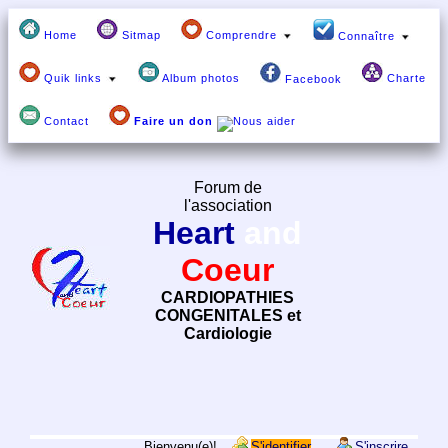
Home
Sitmap
Comprendre
Connaître
Quik links
Album photos
Charte
Facebook
Contact
Faire un don
Forum de
l'association
Heart
and
Coeur
CARDIOPATHIES
CONGENITALES et
Cardiologie
Bienvenu(e)!
S'identifier
S'inscrire