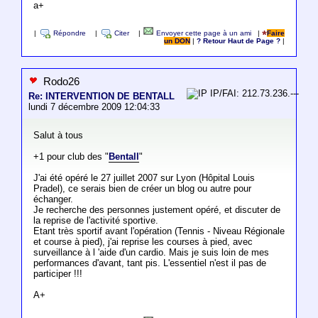
a+
|
Répondre
|
Citer
|
Envoyer cette page à un ami
|
Faire
un DON
|
? Retour Haut de Page ?
|
Rodo26
IP/FAI: 212.73.236.---
Re: INTERVENTION DE BENTALL
lundi 7 décembre 2009 12:04:33
Salut à tous
+1 pour club des "
Bentall
"
J'ai été opéré le 27 juillet 2007 sur Lyon (Hôpital Louis
Pradel), ce serais bien de créer un blog ou autre pour
échanger.
Je recherche des personnes justement opéré, et discuter de
la reprise de l'activité sportive.
Etant très sportif avant l'opération (Tennis - Niveau Régionale
et course à pied), j'ai reprise les courses à pied, avec
surveillance à l 'aide d'un cardio. Mais je suis loin de mes
performances d'avant, tant pis. L'essentiel n'est il pas de
participer !!!
A+