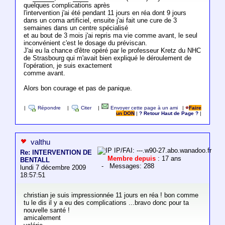
quelques complications après
l'intervention j'ai été pendant 11 jours en réa dont 9 jours
dans un coma artificiel, ensuite j'ai fait une cure de 3
semaines dans un centre spécialisé
et au bout de 3 mois j'ai repris ma vie comme avant, le seul
inconvénient c'est le dosage du préviscan.
J'ai eu la chance d'être opéré par le professeur Kretz du NHC
de Strasbourg qui m'avait bien expliqué le déroulement de
l'opération, je suis exactement
comme avant.
Alors bon courage et pas de panique.
|
Répondre
|
Citer
|
Envoyer cette page à un ami
|
Faire
un DON
|
? Retour Haut de Page ?
|
valthu
IP/FAI: ---.w90-27.abo.wanadoo.fr
Re: INTERVENTION DE
Membre depuis
: 17 ans
BENTALL
- Messages: 288
lundi 7 décembre 2009
18:57:51
christian je suis impressionnée 11 jours en réa ! bon comme
tu le dis il y a eu des complications ...bravo donc pour ta
nouvelle santé !
amicalement