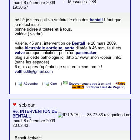
- Messages: 288
mardi 8 décembre 2009
19:30:57
hé hé je sens qu'il va se faire le club des
bentall
! faut que
je réfléchisse...
bonne soirée à toutes et à tous,
valérie ( valthu)
Valérie, 46 ans, intervention de
Bentall
le 10 mars 2009,
suite
bicuspidie aortique
,
aorte
dilatée à 46 mm, feuillets
valve
aortique calcifiés, port d'un
pacemaker
.
blog sur cette pathologie ici :http :// www .mon -coeur .info/
(sans les espaces)
6 mois après l'opération je suis en pleine forme !
valthu38@gmail.com
|
Répondre
|
Citer
|
Envoyer cette page à un ami
|
Faire
un DON
|
? Retour Haut de Page ?
|
seb can
Re: INTERVENTION DE
IP/FAI: ---.85.77-86.rev.gaoland.net
BENTALL
mardi 8 décembre 2009
20:02:43
Benoit écrivait: