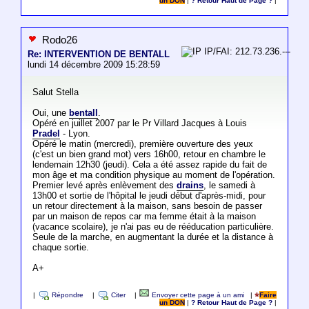
un DON
|
? Retour Haut de Page ?
|
Rodo26
IP/FAI: 212.73.236.---
Re: INTERVENTION DE BENTALL
lundi 14 décembre 2009 15:28:59
Salut Stella
Oui, une
bentall
.
Opéré en juillet 2007 par le Pr Villard Jacques à Louis
Pradel
- Lyon.
Opéré le matin (mercredi), première ouverture des yeux
(c'est un bien grand mot) vers 16h00, retour en chambre le
lendemain 12h30 (jeudi). Cela a été assez rapide du fait de
mon âge et ma condition physique au moment de l'opération.
Premier levé après enlèvement des
drains
, le samedi à
13h00 et sortie de l'hôpital le jeudi début d'après-midi, pour
un retour directement à la maison, sans besoin de passer
par un maison de repos car ma femme était à la maison
(vacance scolaire), je n'ai pas eu de rééducation particulière.
Seule de la marche, en augmentant la durée et la distance à
chaque sortie.
A+
|
Répondre
|
Citer
|
Envoyer cette page à un ami
|
Faire
un DON
|
? Retour Haut de Page ?
|