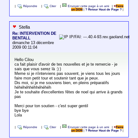
|
Répondre
|
Citer
|
Envoyer cette page à un ami
|
Faire
un DON
|
? Retour Haut de Page ?
|
Stella
Re: INTERVENTION DE
IP/FAI: ---.40.4-93.rev.gaoland.net
BENTALL
dimanche 13 décembre
2009 00:11:04
Hello Cilou
ca fait plaisir d'avoir de tes nouvelles et je te remercie - je
sais que vous serez là :):)
Meme si je n'interviens pas souvent, je viens tous les jours
faire mon petit tour et soutenir tant que je peux.
Dis moi, si je me souviens bien, en pleins préparatifs
héhéhéhhéhhéhéhéh
Je te souhaite d'excellentes fêtes de noel qui arrive à grands
pas
Merci pour ton soutien - c'est super gentil
bye bye
Lola
|
Répondre
|
Citer
|
Envoyer cette page à un ami
|
Faire
un DON
|
? Retour Haut de Page ?
|