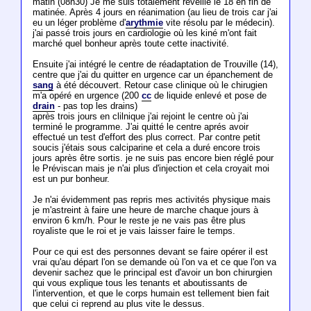
matin (08h30) Je me suis totalement réveillé le 18 en fin de
matinée. Après 4 jours en réanimation (au lieu de trois car j'ai
eu un léger problème d'
arythmie
vite résolu par le médecin).
j'ai passé trois jours en cardiologie où les kiné m'ont fait
marché quel bonheur après toute cette inactivité.
Ensuite j'ai intégré le centre de réadaptation de Trouville (14),
centre que j'ai du quitter en urgence car un épanchement de
sang
à été découvert. Retour case clinique où le chirugien
m'a opéré en urgence (200
cc
de liquide enlevé et pose de
drain
- pas top les drains)
après trois jours en clilnique j'ai rejoint le centre où j'ai
terminé le programme. J'ai quitté le centre aprés avoir
effectué un test d'effort des plus correct. Par contre petit
soucis j'étais sous calciparine et cela a duré encore trois
jours après être sortis. je ne suis pas encore bien réglé pour
le Préviscan mais je n'ai plus d'injection et cela croyait moi
est un pur bonheur.
Je n'ai évidemment pas repris mes activités physique mais
je m'astreint à faire une heure de marche chaque jours à
environ 6 km/h. Pour le reste je ne vais pas être plus
royaliste que le roi et je vais laisser faire le temps.
Pour ce qui est des personnes devant se faire opérer il est
vrai qu'au départ l'on se demande où l'on va et ce que l'on va
devenir sachez que le principal est d'avoir un bon chirurgien
qui vous explique tous les tenants et aboutissants de
l'intervention, et que le corps humain est tellement bien fait
que celui ci reprend au plus vite le dessus.