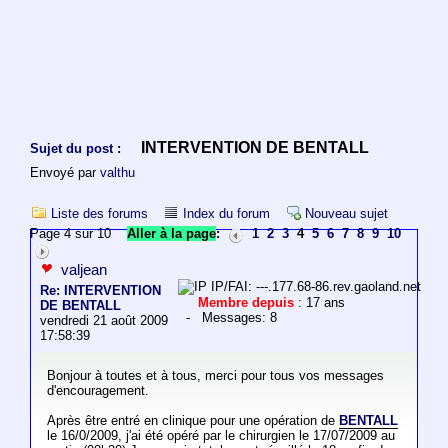
INTERVENTION DE BENTALL
Sujet du post :
Envoyé par
valthu
Liste des forums
Index du forum
Nouveau sujet
Page 4 sur 10
Aller à la page
:
1
2
3
4
5
6
7
8
9
10
valjean
IP/FAI: ---.177.68-86.rev.gaoland.net
Re: INTERVENTION
Membre depuis
: 17 ans
DE BENTALL
- Messages: 8
vendredi 21 août 2009
17:58:39
Bonjour à toutes et à tous, merci pour tous vos messages
d'encouragement.
Après être entré en clinique pour une opération de
BENTALL
le 16/0/2009, j'ai été opéré par le chirurgien le 17/07/2009 au