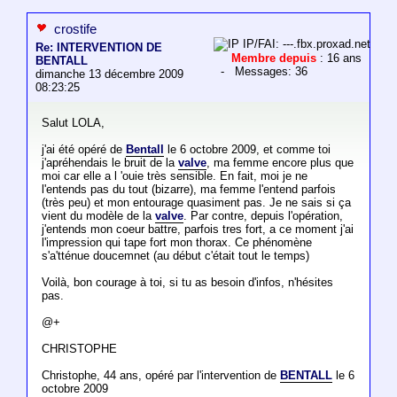
crostife
IP/FAI: ---.fbx.proxad.net
Re: INTERVENTION DE
Membre depuis
: 16 ans
BENTALL
- Messages: 36
dimanche 13 décembre 2009
08:23:25
Salut LOLA,
j'ai été opéré de
Bentall
le 6 octobre 2009, et comme toi
j'apréhendais le bruit de la
valve
, ma femme encore plus que
moi car elle a l 'ouie très sensible. En fait, moi je ne
l'entends pas du tout (bizarre), ma femme l'entend parfois
(très peu) et mon entourage quasiment pas. Je ne sais si ça
vient du modèle de la
valve
. Par contre, depuis l'opération,
j'entends mon coeur battre, parfois tres fort, a ce moment j'ai
l'impression qui tape fort mon thorax. Ce phénomène
s'a'tténue doucemnet (au début c'était tout le temps)
Voilà, bon courage à toi, si tu as besoin d'infos, n'hésites
pas.
@+
CHRISTOPHE
Christophe, 44 ans, opéré par l'intervention de
BENTALL
le 6
octobre 2009