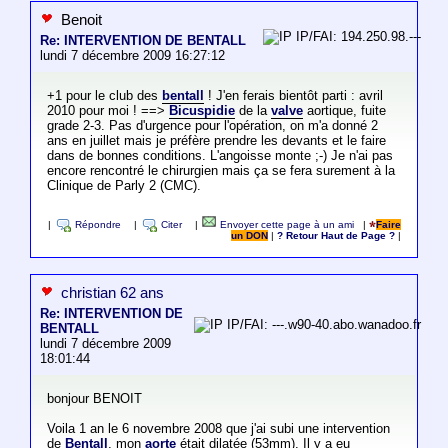
Benoit
IP/FAI: 194.250.98.---
Re: INTERVENTION DE BENTALL
lundi 7 décembre 2009 16:27:12
+1 pour le club des
bentall
! J'en ferais bientôt parti : avril
2010 pour moi ! ==>
Bicuspidie
de la
valve
aortique, fuite
grade 2-3. Pas d'urgence pour l'opération, on m'a donné 2
ans en juillet mais je préfère prendre les devants et le faire
dans de bonnes conditions. L'angoisse monte ;-) Je n'ai pas
encore rencontré le chirurgien mais ça se fera surement à la
Clinique de Parly 2 (CMC).
|
Répondre
|
Citer
|
Envoyer cette page à un ami
|
Faire
un DON
|
? Retour Haut de Page ?
|
christian 62 ans
Re: INTERVENTION DE
IP/FAI: ---.w90-40.abo.wanadoo.fr
BENTALL
lundi 7 décembre 2009
18:01:44
bonjour BENOIT
Voila 1 an le 6 novembre 2008 que j'ai subi une intervention
de
Bentall
, mon
aorte
était dilatée (53mm). Il y a eu