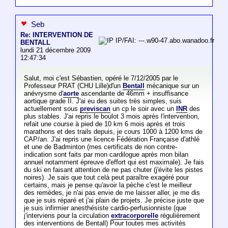
Seb
Re: INTERVENTION DE
IP/FAI: ---.w90-47.abo.wanadoo.fr
BENTALL
lundi 21 décembre 2009
12:47:34
Salut, moi c'est Sébastien, opéré le 7/12/2005 par le
Professeur PRAT (CHU Lille)d'un
Bentall
mécanique sur un
anévrysme d'
aorte
ascendante de 46mm + insuffisance
aortique grade II. J'ai eu des suites très simples, suis
actuellement sous
previscan
un cp le soir avec un
INR
des
plus stables. J'ai repris le boulot 3 mois après l'intervention,
refait une course à pied de 10 km 6 mois après et trois
marathons et des trails depuis, je cours 1000 à 1200 kms de
CAP/an. J'ai repris une licence Fédération Française d'athlé
et une de Badminton (mes certificats de non contre-
indication sont faits par mon cardilogue après mon bilan
annuel notamment épreuve d'effort qui est maximale). Je fais
du ski en faisant attention de ne pas chuter (j'évite les pistes
noires). Je sais que tout celà peut paraître exagéré pour
certains, mais je pense qu'avoir la pèche c'est le meilleur
des remèdes, je n'ai pas envie de me laisser aller, je me dis
que je suis réparé et j'ai plain de projets. Je précise juste que
je suis infirmier anesthésiste cardio-perfusionniste (que
j'interviens pour la circulation
extracorporelle
régulièrement
des interventions de Bentall) Pour toutes mes activités