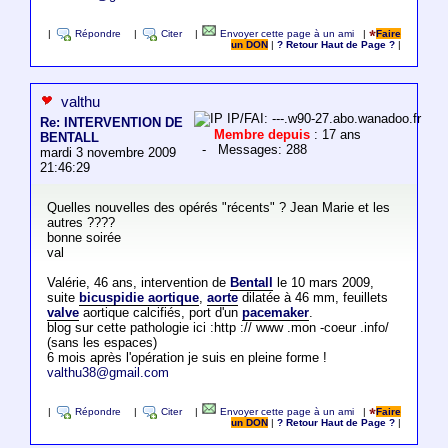
|
Répondre
|
Citer
|
Envoyer cette page à un ami
|
Faire
un DON
|
? Retour Haut de Page ?
|
valthu
IP/FAI: ---.w90-27.abo.wanadoo.fr
Re: INTERVENTION DE
Membre depuis
: 17 ans
BENTALL
- Messages: 288
mardi 3 novembre 2009
21:46:29
Quelles nouvelles des opérés "récents" ? Jean Marie et les
autres ????
bonne soirée
val
Valérie, 46 ans, intervention de
Bentall
le 10 mars 2009,
suite
bicuspidie aortique
,
aorte
dilatée à 46 mm, feuillets
valve
aortique calcifiés, port d'un
pacemaker
.
blog sur cette pathologie ici :http :// www .mon -coeur .info/
(sans les espaces)
6 mois après l'opération je suis en pleine forme !
valthu38@gmail.com
|
Répondre
|
Citer
|
Envoyer cette page à un ami
|
Faire
un DON
|
? Retour Haut de Page ?
|