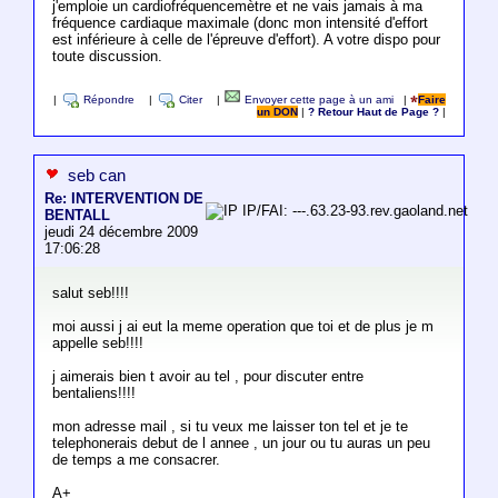
j'emploie un cardiofréquencemètre et ne vais jamais à ma
fréquence cardiaque maximale (donc mon intensité d'effort
est inférieure à celle de l'épreuve d'effort). A votre dispo pour
toute discussion.
|
Répondre
|
Citer
|
Envoyer cette page à un ami
|
Faire
un DON
|
? Retour Haut de Page ?
|
seb can
Re: INTERVENTION DE
IP/FAI: ---.63.23-93.rev.gaoland.net
BENTALL
jeudi 24 décembre 2009
17:06:28
salut seb!!!!
moi aussi j ai eut la meme operation que toi et de plus je m
appelle seb!!!!
j aimerais bien t avoir au tel , pour discuter entre
bentaliens!!!!
mon adresse mail , si tu veux me laisser ton tel et je te
telephonerais debut de l annee , un jour ou tu auras un peu
de temps a me consacrer.
A+