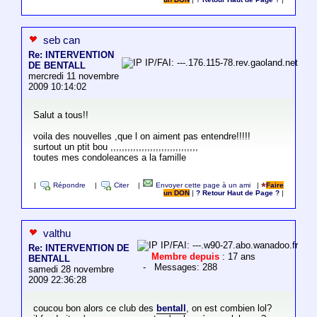
seb can
Re: INTERVENTION
IP/FAI: ---.176.115-78.rev.gaoland.net
DE BENTALL
mercredi 11 novembre
2009 10:14:02
Salut a tous!!
voila des nouvelles ,que l on aiment pas entendre!!!!!
surtout un ptit bou ,,,,,,,,,,,,,,,,,,,,,,,,,,,,,,,
toutes mes condoleances a la famille
|
Répondre
|
Citer
|
Envoyer cette page à un ami
|
Faire
un DON
|
? Retour Haut de Page ?
|
valthu
IP/FAI: ---.w90-27.abo.wanadoo.fr
Re: INTERVENTION DE
Membre depuis
: 17 ans
BENTALL
- Messages: 288
samedi 28 novembre
2009 22:36:28
coucou bon alors ce club des
bentall
, on est combien lol?