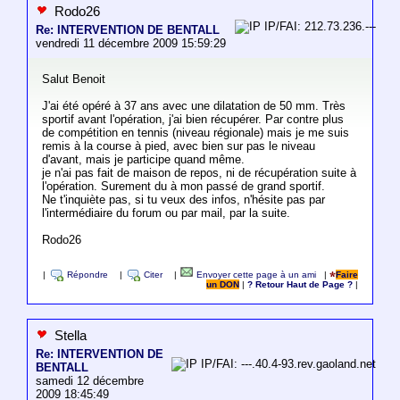
Rodo26
IP/FAI: 212.73.236.---
Re: INTERVENTION DE BENTALL
vendredi 11 décembre 2009 15:59:29
Salut Benoit
J'ai été opéré à 37 ans avec une dilatation de 50 mm. Très
sportif avant l'opération, j'ai bien récupérer. Par contre plus
de compétition en tennis (niveau régionale) mais je me suis
remis à la course à pied, avec bien sur pas le niveau
d'avant, mais je participe quand même.
je n'ai pas fait de maison de repos, ni de récupération suite à
l'opération. Surement du à mon passé de grand sportif.
Ne t'inquiète pas, si tu veux des infos, n'hésite pas par
l'intermédiaire du forum ou par mail, par la suite.
Rodo26
|
Répondre
|
Citer
|
Envoyer cette page à un ami
|
Faire
un DON
|
? Retour Haut de Page ?
|
Stella
Re: INTERVENTION DE
IP/FAI: ---.40.4-93.rev.gaoland.net
BENTALL
samedi 12 décembre
2009 18:45:49