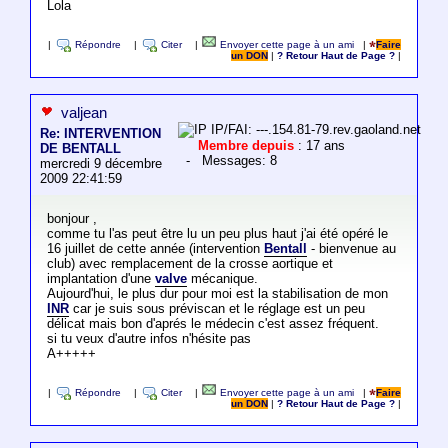
Lola
|
Répondre
|
Citer
|
Envoyer cette page à un ami
|
Faire
un DON
|
? Retour Haut de Page ?
|
valjean
IP/FAI: ---.154.81-79.rev.gaoland.net
Re: INTERVENTION
Membre depuis
: 17 ans
DE BENTALL
- Messages: 8
mercredi 9 décembre
2009 22:41:59
bonjour ,
comme tu l'as peut être lu un peu plus haut j'ai été opéré le
16 juillet de cette année (intervention
Bentall
- bienvenue au
club) avec remplacement de la crosse aortique et
implantation d'une
valve
mécanique.
Aujourd'hui, le plus dur pour moi est la stabilisation de mon
INR
car je suis sous préviscan et le réglage est un peu
délicat mais bon d'aprés le médecin c'est assez fréquent.
si tu veux d'autre infos n'hésite pas
A+++++
|
Répondre
|
Citer
|
Envoyer cette page à un ami
|
Faire
un DON
|
? Retour Haut de Page ?
|