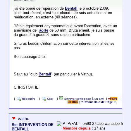
j'ai été opéré de l'opération de
Bentall
le 6 octobre 2009,
c'est tout récent, c'est tout chaud...Je suis actuellemnt en
rééducation, en externe (40 séances).
J'étais également asymptomatique avant l'opération, avec un
anévrisme de l'
aorte
de 50 mm. Brutalement, je suis passé
du grade 2 à grade 3, sans raison particulière.
Si tu as besoin d'information sur cette intervention n'hésites
pas.
Bon couarage à toi.
Salut au "club
Bentall
" (en particulier à Vathu).
CHRISTOPHE
|
Répondre
|
Citer
|
Envoyer cette page à un ami
|
Faire
un DON
|
? Retour Haut de Page ?
|
valthu
IP/FAI: ---.w90-27.abo.wanadoo.fr
Re: INTERVENTION DE
Membre depuis
: 17 ans
BENTALL