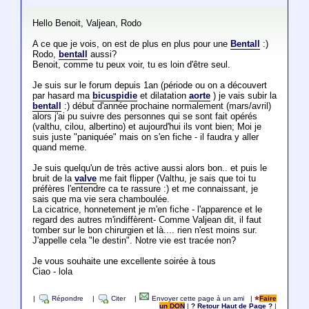
Hello Benoit, Valjean, Rodo
A ce que je vois, on est de plus en plus pour une
Bentall
:)
Rodo,
bentall
aussi?
Benoit, comme tu peux voir, tu es loin d'être seul.
Je suis sur le forum depuis 1an (période ou on a découvert
par hasard ma
bicuspidie
et dilatation
aorte
) je vais subir la
bentall
:) début d'année prochaine normalement (mars/avril)
alors j'ai pu suivre des personnes qui se sont fait opérés
(valthu, cilou, albertino) et aujourd'hui ils vont bien; Moi je
suis juste "paniquée" mais on s'en fiche - il faudra y aller
quand meme.
Je suis quelqu'un de très active aussi alors bon.. et puis le
bruit de la
valve
me fait flipper (Valthu, je sais que toi tu
préfères l'entendre ca te rassure :) et me connaissant, je
sais que ma vie sera chamboulée.
La cicatrice, honnetement je m'en fiche - l'apparence et le
regard des autres m'indiffèrent- Comme Valjean dit, il faut
tomber sur le bon chirurgien et là.... rien n'est moins sur.
J'appelle cela "le destin". Notre vie est tracée non?
Je vous souhaite une excellente soirée à tous
Ciao - lola
|
Répondre
|
Citer
|
Envoyer cette page à un ami
|
Faire
un DON
|
? Retour Haut de Page ?
|