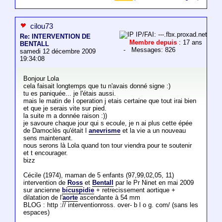
cilou73
IP/FAI: ---.fbx.proxad.net
Re: INTERVENTION DE
Membre depuis
: 17 ans
BENTALL
- Messages: 826
samedi 12 décembre 2009
19:34:08
Bonjour Lola
cela faisait longtemps que tu n'avais donné signe :)
tu es paniquée... je l'étais aussi.
mais le matin de l operation j etais certaine que tout irai bien
et que je serais vite sur pied.
la suite m a donnée raison :))
je savoure chaque jour qui s ecoule, je n ai plus cette épée
de Damoclès qu'était l
anevrisme
et la vie a un nouveau
sens maintenant.
nous serons là Lola quand ton tour viendra pour te soutenir
et t encourager.
bizz
Cécile (1974), maman de 5 enfants (97,99,02,05, 11)
intervention de
Ross
et
Bentall
par le Pr Ninet en mai 2009
sur ancienne
bicuspidie
+ retrecissement aortique +
dilatation de l'
aorte
ascendante à 54 mm
BLOG : http :// interventionross. over- b l o g. com/ (sans les
espaces)